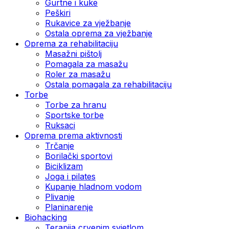
Gurtne i kuke
Peškiri
Rukavice za vježbanje
Ostala oprema za vježbanje
Oprema za rehabilitaciju
Masažni pištolj
Pomagala za masažu
Roler za masažu
Ostala pomagala za rehabilitaciju
Torbe
Torbe za hranu
Sportske torbe
Ruksaci
Oprema prema aktivnosti
Trčanje
Borilački sportovi
Biciklizam
Joga i pilates
Kupanje hladnom vodom
Plivanje
Planinarenje
Biohacking
Terapija crvenim svjetlom