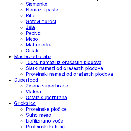
Sjemenke
Namazi i paste
Ribe
Gotovi obroci
Jaja
Pecivo
Meso
Mahunarke
Ostalo
Maslac od oraha
100% namazi iz orašastih plodova
Slatki namazi od orašastih plodova
Proteinski namazi od orašastih plodova
Superfood
Zelena superhrana
Vlakna
Ostala superhrana
Grickalice
Proteinske pločice
Suho meso
Liofilizirano voće
Proteinski kolačići