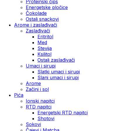
Proteinski čips
Energetske pločice
Čokolade
Ostali snackovi
Arome i zaslađivači
Zaslađivači
Eritritol
Med
Stevija
Ksilitol
Ostali zaslađivači
Umaci i sirupi
Slatki umaci i sirupi
Slani umaci i sirupi
Arome
Začini i sol
Pića
Ionski napitci
RTD napitci
Energetski RTD napitci
Shotovi
Sokovi
Čajevi i Matcha