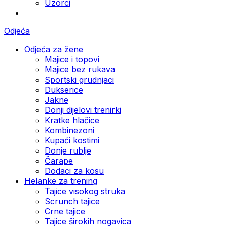
Uzorci
Odjeća
Odjeća za žene
Majice i topovi
Majice bez rukava
Sportski grudnjaci
Dukserice
Jakne
Donji dijelovi trenirki
Kratke hlačice
Kombinezoni
Kupaći kostimi
Donje rublje
Čarape
Dodaci za kosu
Helanke za trening
Tajice visokog struka
Scrunch tajice
Crne tajice
Tajice širokih nogavica