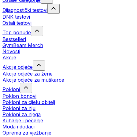
Ostale kategorije
Dijagnostički testovi
DNK testovi
Ostali testovi
Top ponude
Bestselleri
GymBeam Merch
Novosti
Akcije
Akcija odjeće
Akcija odjeće za žene
Akcija odjeće za muškarce
Pokloni
Poklon bonovi
Pokloni za cijelu obitelj
Pokloni za nju
Pokloni za njega
Kuhanje i pečenje
Moda i dodaci
Oprema za vježbanje