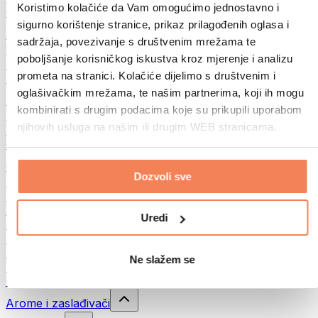
Koristimo kolačiće da Vam omogućimo jednostavno i
Ostalo
sigurno korištenje stranice, prikaz prilagođenih oglasa i
Maslac od oraha
sadržaja, povezivanje s društvenim mrežama te
100% namazi iz orašastih plodova
poboljšanje korisničkog iskustva kroz mjerenje i analizu
Slatki namazi od orašastih plodova
prometa na stranici. Kolačiće dijelimo s društvenim i
Proteinski namazi od orašastih plodova
oglašivačkim mrežama, te našim partnerima, koji ih mogu
Superfood
kombinirati s drugim podacima koje su prikupili uporabom
Zelena superhrana
njihovih usluga na našim ili drugim WEB stranicama.
Vlakna
Ostala superhrana
Grickalice
Dozvoli sve
Proteinske pločice
Suho meso
Liofilizirano voće
Uredi
Proteinski kolačići
Proteinski čips
Energetske pločice
Ne slažem se
Čokolade
Ostali snackovi
Arome i zaslađivači