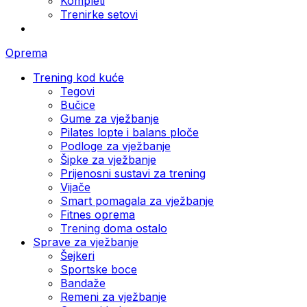
Kompleti
Trenirke setovi
Oprema
Trening kod kuće
Tegovi
Bučice
Gume za vježbanje
Pilates lopte i balans ploče
Podloge za vježbanje
Šipke za vježbanje
Prijenosni sustavi za trening
Vijače
Smart pomagala za vježbanje
Fitnes oprema
Trening doma ostalo
Sprave za vježbanje
Šejkeri
Sportske boce
Bandaže
Remeni za vježbanje