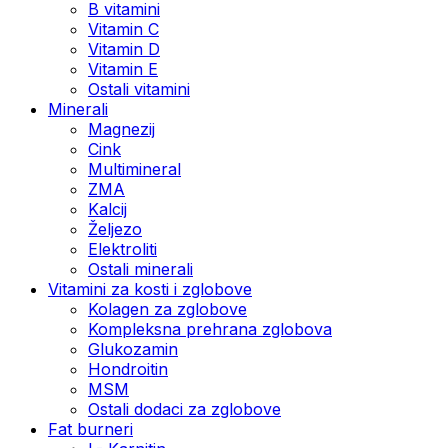
B vitamini
Vitamin C
Vitamin D
Vitamin E
Ostali vitamini
Minerali
Magnezij
Cink
Multimineral
ZMA
Kalcij
Željezo
Elektroliti
Ostali minerali
Vitamini za kosti i zglobove
Kolagen za zglobove
Kompleksna prehrana zglobova
Glukozamin
Hondroitin
MSM
Ostali dodaci za zglobove
Fat burneri