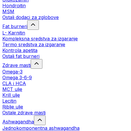
Hondroitin
MSM
Ostali dodaci za zglobove
Fat burneri
L- Karnitin
Kompleksna sredstva za izgaranje
Termo sredstva za izgaranje
Kontrola apetita
Ostali fat burneri
Zdrave masti
Omega-3
Omega 3-6-9
CLA i HCA
MCT ulje
Krill ulje
Lecitin
Riblje ulje
Ostale zdrave masti
Ashwagandha
Jednokomponentna ashwagandha