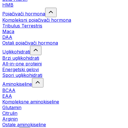
HMB
Pojačivači hormona
Kompleksni pojačivači hormona
Tribulus Terrestris
Maca
DAA
Ostali pojačivači hormona
Ugljikohidrati
Brzi ugljikohidrati
All-in-one proteini
Energetski gelovi
Spori ugljikohidrati
Aminokiseline
BCAA
EAA
Kompleksne aminokiseline
Glutamin
Citrulin
Arginin
Ostale aminokiseline