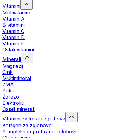
Vitamini
Multivitamin
Vitamin A
B vitamini
Vitamin C
Vitamin D
Vitamin E
Ostali vitamini
Minerali
Magnezij
Cink
Multimineral
ZMA
Kalcij
Željezo
Elektroliti
Ostali minerali
Vitamini za kosti i zglobove
Kolagen za zglobove
Kompleksna prehrana zglobova
Glukozamin