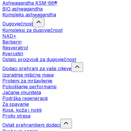
Ashwagandha KSM-66®
BIO ashwagandha
Kompleks ashwagandha
Dugovječnost
Kompleksi za dugovječnost
NAD+
Berberin
Resveratrol
Kvercetin
Ostalo proizvodi za dugovječnost
Dodaci prehrani za vaše ciljeve
Izgradnja mišićne mase
Proteini za mršavljenje
Poboljšanje performansi
Jačanje imuniteta
Podrška regeneraciji
Za spavanje
Kosa, koža i nokti
Protiv stresa
Ostali prehrambeni dodaci