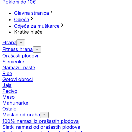
Pokloni do 10€
Glavna stranica
Odjeća
Odjeća za muškarce
Kratke hlače
Hrana
Fitness hrana
Orašasti plodovi
Sjemenke
Namazi i paste
Ribe
Gotovi obroci
Jaja
Pecivo
Meso
Mahunarke
Ostalo
Maslac od oraha
100% namazi iz orašastih plodova
Slatki namazi od orašastih plodova