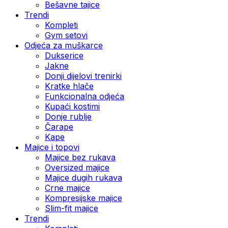
Bešavne tajice
Trendi
Kompleti
Gym setovi
Odjeća za muškarce
Dukserice
Jakne
Donji dijelovi trenirki
Kratke hlače
Funkcionalna odjeća
Kupaći kostimi
Donje rublje
Čarape
Kape
Majice i topovi
Majice bez rukava
Oversized majice
Majice dugih rukava
Crne majice
Kompresijske majice
Slim-fit majice
Trendi