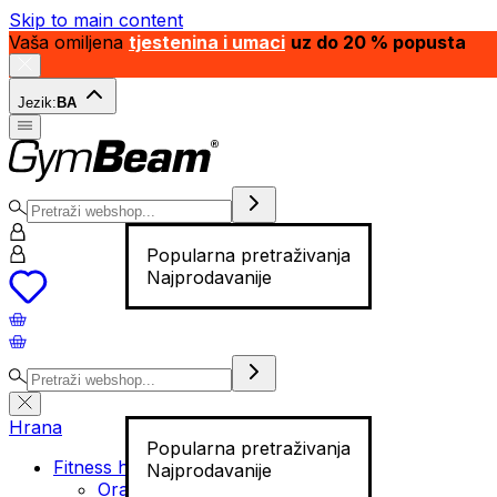
Skip to main content
Vaša omiljena
tjestenina i umaci
uz do 20 % popusta
Jezik:
BA
Popularna pretraživanja
Najprodavanije
Hrana
Popularna pretraživanja
Fitness hrana
Najprodavanije
Orašasti plodovi