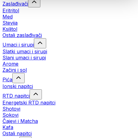
Zaslađivači
Eritritol
Med
Stevija
Ksilitol
Ostali zaslađivači
Umaci i sirupi
Slatki umaci i sirupi
Slani umaci i sirupi
Arome
Začini i sol
Pića
Ionski napitci
RTD napitci
Energetski RTD napitci
Shotovi
Sokovi
Čajevi i Matcha
Kafa
Ostali napitci