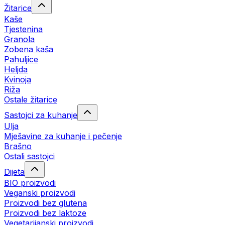
Žitarice
Kaše
Tjestenina
Granola
Zobena kaša
Pahuljice
Heljda
Kvinoja
Riža
Ostale žitarice
Sastojci za kuhanje
Ulja
Mješavine za kuhanje i pečenje
Brašno
Ostali sastojci
Dijeta
BIO proizvodi
Veganski proizvodi
Proizvodi bez glutena
Proizvodi bez laktoze
Vegetarijanski proizvodi