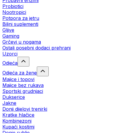
Probavni enzimi
Probiotici
Nootropici
Potpora za jetru
Biljni suplementi
Gljive
Gaming
Grčevi u nogama
Ostali posebni dodaci prehrani
Uzorci
Odjeća
Odjeća za žene
Majice i topovi
Majice bez rukava
Sportski grudnjaci
Dukserice
Jakne
Donji dijelovi trenirki
Kratke hlačice
Kombinezoni
Kupaći kostimi
Donje rublje