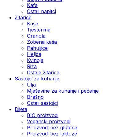
Kafa
Ostali napitci
Žitarice
Kaše
Tjestenina
Granola
Zobena kaša
Pahuljice
Heljda
Kvinoja
Riža
Ostale žitarice
Sastojci za kuhanje
Ulja
Mješavine za kuhanje i pečenje
Brašno
Ostali sastojci
Dijeta
BIO proizvodi
Veganski proizvodi
Proizvodi bez glutena
Proizvodi bez laktoze