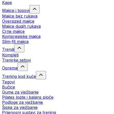
Kape
Majice i topovi
Majice bez rukava
Oversized majice
Majice dugih rukava
Crne majice
Kompresijske majice
Slim-fit majice
Trendi
Kompleti
Trenirke setovi
Oprema
Trening kod kuće
Tegovi
Bučice
Gume za vježbanje
Pilates lopte i balans ploče
Podloge za vježbanje
Šipke za vježbanje
Prijenosni sustavi za trening