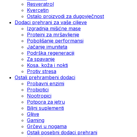
Resveratrol
Kvercetin
Ostalo proizvodi za dugovječnost
Dodaci prehrani za vaše ciljeve
Izgradnja mišićne mase
Proteini za mršavljenje
Poboljšanje performansi
Jačanje imuniteta
Podrška regeneraciji
Za spavanje
Kosa, koža i nokti
Protiv stresa
Ostali prehrambeni dodaci
Probavni enzimi
Probiotici
Nootropici
Potpora za jetru
Biljni suplementi
Gljive
Gaming
Grčevi u nogama
Ostali posebni dodaci prehrani