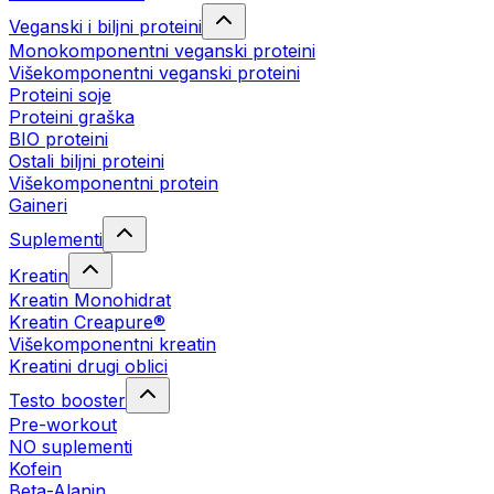
Veganski i biljni proteini
Monokomponentni veganski proteini
Višekomponentni veganski proteini
Proteini soje
Proteini graška
BIO proteini
Ostali biljni proteini
Višekomponentni protein
Gaineri
Suplementi
Kreatin
Kreatin Monohidrat
Kreatin Creapure®
Višekomponentni kreatin
Kreatini drugi oblici
Testo booster
Pre-workout
NO suplementi
Kofein
Beta-Alanin