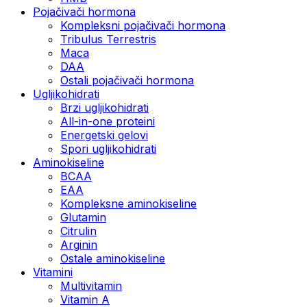
Pojačivači hormona
Kompleksni pojačivači hormona
Tribulus Terrestris
Maca
DAA
Ostali pojačivači hormona
Ugljikohidrati
Brzi ugljikohidrati
All-in-one proteini
Energetski gelovi
Spori ugljikohidrati
Aminokiseline
BCAA
EAA
Kompleksne aminokiseline
Glutamin
Citrulin
Arginin
Ostale aminokiseline
Vitamini
Multivitamin
Vitamin A