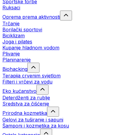
Sportske torbe
Ruksaci
Oprema prema aktivnosti
Trčanje
Borilački sportovi
Biciklizam
Joga i pilates
Kupanje hladnom vodom
Plivanje
Planinarenje
Biohacking
Terapija crvenim svjetlom
Filteri i vrčevi za vodu
Eko kućanstvo
Deterdženti za rublje
Sredstva za čišćenje
Prirodna kozmetika
Gelovi za tuširanje i sapuni
Šamponi i kozmetika za kosu