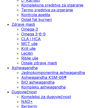
L- Karnitin
Kompleksna sredstva za izgaranje
Termo sredstva za izgaranje
Kontrola apetita
Ostali fat burneri
Zdrave masti
Omega-3
Omega 3-6-9
CLA i HCA
MCT ulje
Krill ulje
Lecitin
Riblje ulje
Ostale zdrave masti
Ashwagandha
Jednokomponentna ashwagandha
Ashwagandha KSM-66®
BIO ashwagandha
Kompleks ashwagandha
Dugovječnost
Kompleksi za dugovječnost
NAD+
Berberin