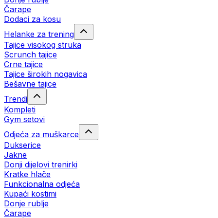
Čarape
Dodaci za kosu
Helanke za trening
Tajice visokog struka
Scrunch tajice
Crne tajice
Tajice širokih nogavica
Bešavne tajice
Trendi
Kompleti
Gym setovi
Odjeća za muškarce
Dukserice
Jakne
Donji dijelovi trenirki
Kratke hlače
Funkcionalna odjeća
Kupaći kostimi
Donje rublje
Čarape