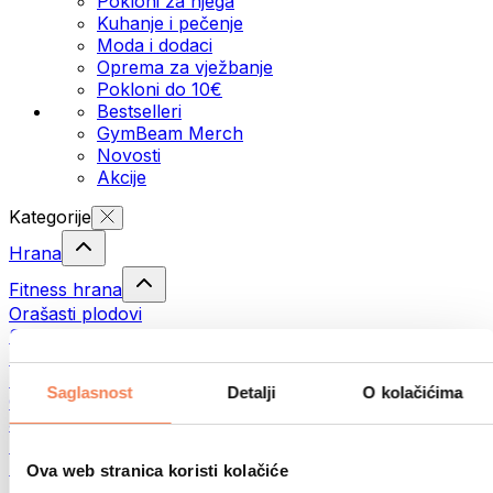
Pokloni za njega
Kuhanje i pečenje
Moda i dodaci
Oprema za vježbanje
Pokloni do 10€
Bestselleri
GymBeam Merch
Novosti
Akcije
Kategorije
Hrana
Fitness hrana
Orašasti plodovi
Sjemenke
Namazi i paste
Ribe
Saglasnost
Detalji
O kolačićima
Gotovi obroci
Jaja
Pecivo
Meso
Ova web stranica koristi kolačiće
Mahunarke