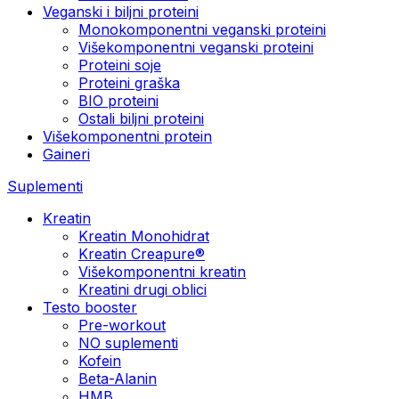
Veganski i biljni proteini
Monokomponentni veganski proteini
Višekomponentni veganski proteini
Proteini soje
Proteini graška
BIO proteini
Ostali biljni proteini
Višekomponentni protein
Gaineri
Suplementi
Kreatin
Kreatin Monohidrat
Kreatin Creapure®
Višekomponentni kreatin
Kreatini drugi oblici
Testo booster
Pre-workout
NO suplementi
Kofein
Beta-Alanin
HMB