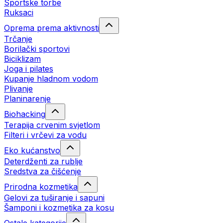
Sportske torbe
Ruksaci
Oprema prema aktivnosti
Trčanje
Borilački sportovi
Biciklizam
Joga i pilates
Kupanje hladnom vodom
Plivanje
Planinarenje
Biohacking
Terapija crvenim svjetlom
Filteri i vrčevi za vodu
Eko kućanstvo
Deterdženti za rublje
Sredstva za čišćenje
Prirodna kozmetika
Gelovi za tuširanje i sapuni
Šamponi i kozmetika za kosu