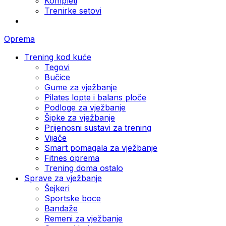
Kompleti
Trenirke setovi
Oprema
Trening kod kuće
Tegovi
Bučice
Gume za vježbanje
Pilates lopte i balans ploče
Podloge za vježbanje
Šipke za vježbanje
Prijenosni sustavi za trening
Vijače
Smart pomagala za vježbanje
Fitnes oprema
Trening doma ostalo
Sprave za vježbanje
Šejkeri
Sportske boce
Bandaže
Remeni za vježbanje