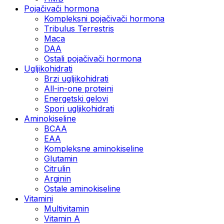
Pojačivači hormona
Kompleksni pojačivači hormona
Tribulus Terrestris
Maca
DAA
Ostali pojačivači hormona
Ugljikohidrati
Brzi ugljikohidrati
All-in-one proteini
Energetski gelovi
Spori ugljikohidrati
Aminokiseline
BCAA
EAA
Kompleksne aminokiseline
Glutamin
Citrulin
Arginin
Ostale aminokiseline
Vitamini
Multivitamin
Vitamin A