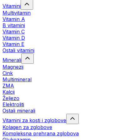
Vitamini
Multivitamin
Vitamin A
B vitamini
Vitamin C
Vitamin D
Vitamin E
Ostali vitamini
Minerali
Magnezij
Cink
Multimineral
ZMA
Kalcij
Željezo
Elektroliti
Ostali minerali
Vitamini za kosti i zglobove
Kolagen za zglobove
Kompleksna prehrana zglobova
Glukozamin