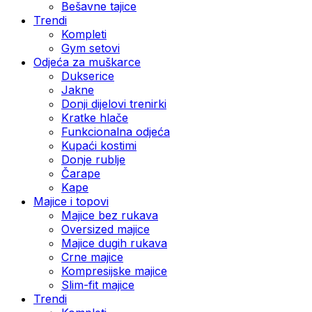
Bešavne tajice
Trendi
Kompleti
Gym setovi
Odjeća za muškarce
Dukserice
Jakne
Donji dijelovi trenirki
Kratke hlače
Funkcionalna odjeća
Kupaći kostimi
Donje rublje
Čarape
Kape
Majice i topovi
Majice bez rukava
Oversized majice
Majice dugih rukava
Crne majice
Kompresijske majice
Slim-fit majice
Trendi