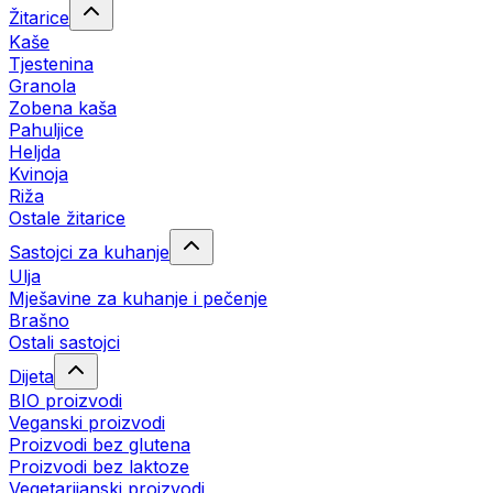
Žitarice
Kaše
Tjestenina
Granola
Zobena kaša
Pahuljice
Heljda
Kvinoja
Riža
Ostale žitarice
Sastojci za kuhanje
Ulja
Mješavine za kuhanje i pečenje
Brašno
Ostali sastojci
Dijeta
BIO proizvodi
Veganski proizvodi
Proizvodi bez glutena
Proizvodi bez laktoze
Vegetarijanski proizvodi