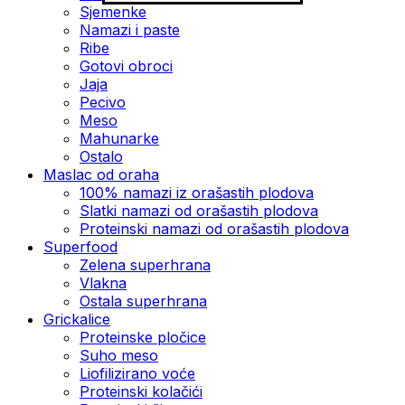
Sjemenke
Namazi i paste
Ribe
Gotovi obroci
Jaja
Pecivo
Meso
Mahunarke
Ostalo
Maslac od oraha
100% namazi iz orašastih plodova
Slatki namazi od orašastih plodova
Proteinski namazi od orašastih plodova
Superfood
Zelena superhrana
Vlakna
Ostala superhrana
Grickalice
Proteinske pločice
Suho meso
Liofilizirano voće
Proteinski kolačići