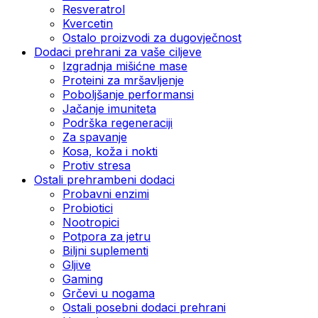
Resveratrol
Kvercetin
Ostalo proizvodi za dugovječnost
Dodaci prehrani za vaše ciljeve
Izgradnja mišićne mase
Proteini za mršavljenje
Poboljšanje performansi
Jačanje imuniteta
Podrška regeneraciji
Za spavanje
Kosa, koža i nokti
Protiv stresa
Ostali prehrambeni dodaci
Probavni enzimi
Probiotici
Nootropici
Potpora za jetru
Biljni suplementi
Gljive
Gaming
Grčevi u nogama
Ostali posebni dodaci prehrani