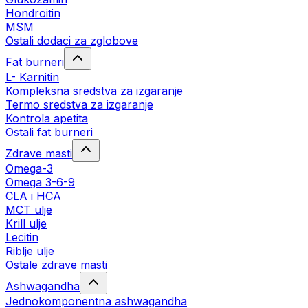
Hondroitin
MSM
Ostali dodaci za zglobove
Fat burneri
L- Karnitin
Kompleksna sredstva za izgaranje
Termo sredstva za izgaranje
Kontrola apetita
Ostali fat burneri
Zdrave masti
Omega-3
Omega 3-6-9
CLA i HCA
MCT ulje
Krill ulje
Lecitin
Riblje ulje
Ostale zdrave masti
Ashwagandha
Jednokomponentna ashwagandha