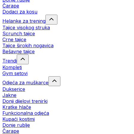
Čarape
Dodaci za kosu
Helanke za trening
Tajice visokog struka
Scrunch tajice
Crne tajice
Tajice širokih nogavica
Bešavne tajice
Trendi
Kompleti
Gym setovi
Odjeća za muškarce
Dukserice
Jakne
Donji dijelovi trenirki
Kratke hlače
Funkcionalna odjeća
Kupaći kostimi
Donje rublje
Čarape