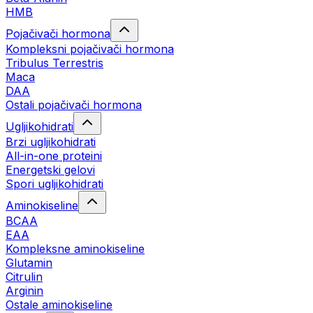
HMB
Pojačivači hormona
Kompleksni pojačivači hormona
Tribulus Terrestris
Maca
DAA
Ostali pojačivači hormona
Ugljikohidrati
Brzi ugljikohidrati
All-in-one proteini
Energetski gelovi
Spori ugljikohidrati
Aminokiseline
BCAA
EAA
Kompleksne aminokiseline
Glutamin
Citrulin
Arginin
Ostale aminokiseline