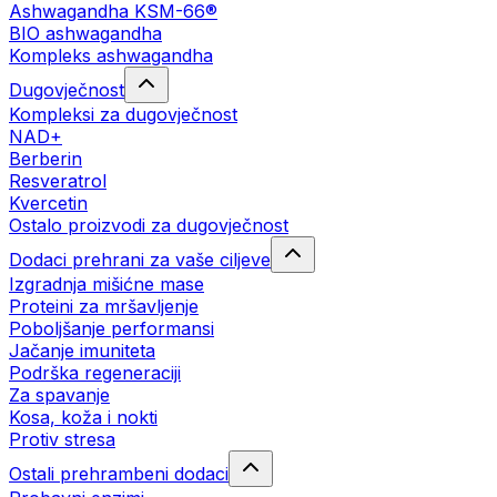
Ashwagandha KSM-66®
BIO ashwagandha
Kompleks ashwagandha
Dugovječnost
Kompleksi za dugovječnost
NAD+
Berberin
Resveratrol
Kvercetin
Ostalo proizvodi za dugovječnost
Dodaci prehrani za vaše ciljeve
Izgradnja mišićne mase
Proteini za mršavljenje
Poboljšanje performansi
Jačanje imuniteta
Podrška regeneraciji
Za spavanje
Kosa, koža i nokti
Protiv stresa
Ostali prehrambeni dodaci