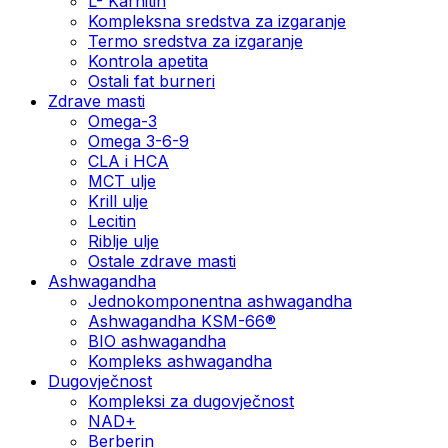
L- Karnitin
Kompleksna sredstva za izgaranje
Termo sredstva za izgaranje
Kontrola apetita
Ostali fat burneri
Zdrave masti
Omega-3
Omega 3-6-9
CLA i HCA
MCT ulje
Krill ulje
Lecitin
Riblje ulje
Ostale zdrave masti
Ashwagandha
Jednokomponentna ashwagandha
Ashwagandha KSM-66®
BIO ashwagandha
Kompleks ashwagandha
Dugovječnost
Kompleksi za dugovječnost
NAD+
Berberin