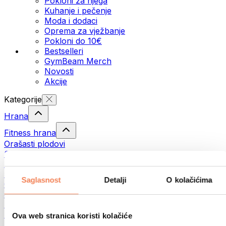
Pokloni za njega
Kuhanje i pečenje
Moda i dodaci
Oprema za vježbanje
Pokloni do 10€
Bestselleri
GymBeam Merch
Novosti
Akcije
Kategorije
Hrana
Fitness hrana
Orašasti plodovi
Sjemenke
Namazi i paste
Ribe
Saglasnost
Detalji
O kolačićima
Gotovi obroci
Jaja
Pecivo
Meso
Ova web stranica koristi kolačiće
Mahunarke