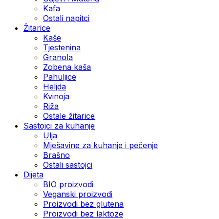
Kafa
Ostali napitci
Žitarice
Kaše
Tjestenina
Granola
Zobena kaša
Pahuljice
Heljda
Kvinoja
Riža
Ostale žitarice
Sastojci za kuhanje
Ulja
Mješavine za kuhanje i pečenje
Brašno
Ostali sastojci
Dijeta
BIO proizvodi
Veganski proizvodi
Proizvodi bez glutena
Proizvodi bez laktoze