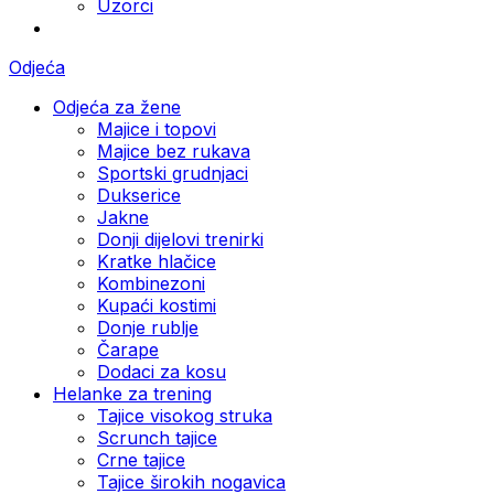
Uzorci
Odjeća
Odjeća za žene
Majice i topovi
Majice bez rukava
Sportski grudnjaci
Dukserice
Jakne
Donji dijelovi trenirki
Kratke hlačice
Kombinezoni
Kupaći kostimi
Donje rublje
Čarape
Dodaci za kosu
Helanke za trening
Tajice visokog struka
Scrunch tajice
Crne tajice
Tajice širokih nogavica