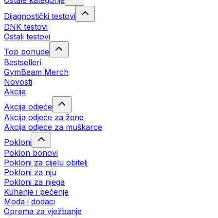
Ostale kategorije
Dijagnostički testovi
DNK testovi
Ostali testovi
Top ponude
Bestselleri
GymBeam Merch
Novosti
Akcije
Akcija odjeće
Akcija odjeće za žene
Akcija odjeće za muškarce
Pokloni
Poklon bonovi
Pokloni za cijelu obitelj
Pokloni za nju
Pokloni za njega
Kuhanje i pečenje
Moda i dodaci
Oprema za vježbanje