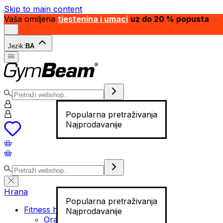
Skip to main content
Vaša omiljena
tjestenina i umaci
uz do 20 % popusta
Jezik:
BA
Popularna pretraživanja
Najprodavanije
Hrana
Popularna pretraživanja
Fitness hrana
Najprodavanije
Orašasti plodovi