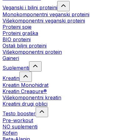
Veganski i biljni proteini
Monokomponentni veganski proteini
Višekomponentni veganski proteini
Proteini soje
Proteini graška
BIO proteini
Ostali biljni proteini
Višekomponentni protein
Gaineri
Suplementi
Kreatin
Kreatin Monohidrat
Kreatin Creapure®
Višekomponentni kreatin
Kreatini drugi oblici
Testo booster
Pre-workout
NO suplementi
Kofein
Beta-Alanin