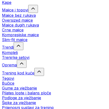
Kape
Majice i topovi
Majice bez rukava
Oversized majice
Majice dugih rukava
Crne majice
Kompresijske majice
Slim-fit majice
Trendi
Kompleti
Trenirke setovi
Oprema
Trening kod kuće
Tegovi
Bučice
Gume za vježbanje
Pilates lopte i balans ploče
Podloge za vježbanje
Šipke za vježbanje
Prijenosni sustavi za trening