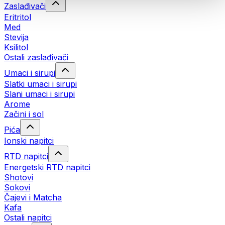
Zaslađivači
Eritritol
Med
Stevija
Ksilitol
Ostali zaslađivači
Umaci i sirupi
Slatki umaci i sirupi
Slani umaci i sirupi
Arome
Začini i sol
Pića
Ionski napitci
RTD napitci
Energetski RTD napitci
Shotovi
Sokovi
Čajevi i Matcha
Kafa
Ostali napitci