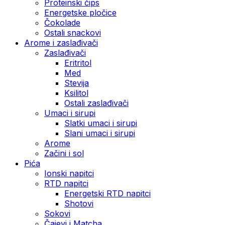
Proteinski čips
Energetske pločice
Čokolade
Ostali snackovi
Arome i zaslađivači
Zaslađivači
Eritritol
Med
Stevija
Ksilitol
Ostali zaslađivači
Umaci i sirupi
Slatki umaci i sirupi
Slani umaci i sirupi
Arome
Začini i sol
Pića
Ionski napitci
RTD napitci
Energetski RTD napitci
Shotovi
Sokovi
Čajevi i Matcha