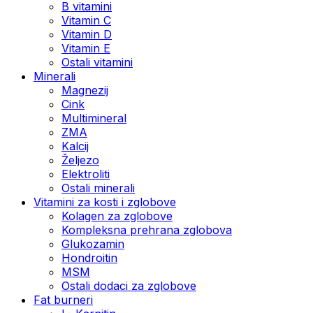
B vitamini
Vitamin C
Vitamin D
Vitamin E
Ostali vitamini
Minerali
Magnezij
Cink
Multimineral
ZMA
Kalcij
Željezo
Elektroliti
Ostali minerali
Vitamini za kosti i zglobove
Kolagen za zglobove
Kompleksna prehrana zglobova
Glukozamin
Hondroitin
MSM
Ostali dodaci za zglobove
Fat burneri