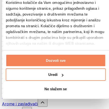
Koristimo kolačiće da Vam omogućimo jednostavno i
Ostalo
sigurno korištenje stranice, prikaz prilagođenih oglasa i
Maslac od oraha
sadržaja, povezivanje s društvenim mrežama te
100% namazi iz orašastih plodova
poboljšanje korisničkog iskustva kroz mjerenje i analizu
Slatki namazi od orašastih plodova
prometa na stranici. Kolačiće dijelimo s društvenim i
Proteinski namazi od orašastih plodova
oglašivačkim mrežama, te našim partnerima, koji ih mogu
Superfood
kombinirati s drugim podacima koje su prikupili uporabom
Zelena superhrana
njihovih usluga na našim ili drugim WEB stranicama.
Vlakna
Ostala superhrana
Grickalice
Dozvoli sve
Proteinske pločice
Suho meso
Liofilizirano voće
Uredi
Proteinski kolačići
Proteinski čips
Energetske pločice
Ne slažem se
Čokolade
Ostali snackovi
Arome i zaslađivači