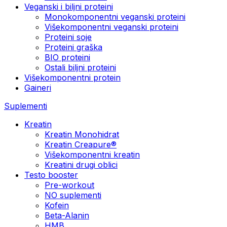
Veganski i biljni proteini
Monokomponentni veganski proteini
Višekomponentni veganski proteini
Proteini soje
Proteini graška
BIO proteini
Ostali biljni proteini
Višekomponentni protein
Gaineri
Suplementi
Kreatin
Kreatin Monohidrat
Kreatin Creapure®
Višekomponentni kreatin
Kreatini drugi oblici
Testo booster
Pre-workout
NO suplementi
Kofein
Beta-Alanin
HMB