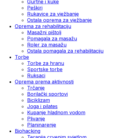
Gurtne i kuke
Peškiri
Rukavice za vježbanje
Ostala oprema za vježbanje
Oprema za rehabilitaciju
Masažni pištolj
Pomagala za masažu
Roler za masažu
Ostala pomagala za rehabilitaciju
Torbe
Torbe za hranu
Sportske torbe
Ruksaci
Oprema prema aktivnosti
Trčanje
Borilački sportovi
Biciklizam
Joga i pilates
Kupanje hladnom vodom
Plivanje
Planinarenje
Biohacking
Terapija crvenim svjetlom