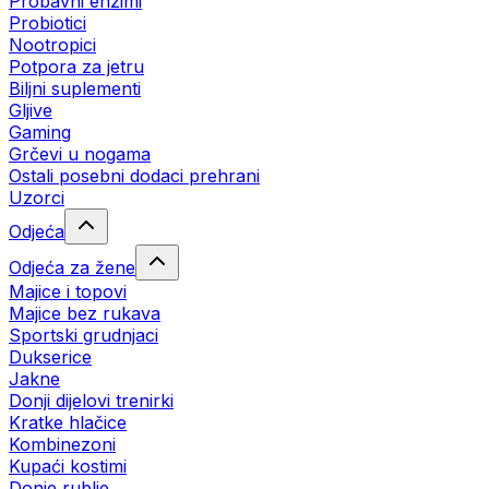
Probavni enzimi
Probiotici
Nootropici
Potpora za jetru
Biljni suplementi
Gljive
Gaming
Grčevi u nogama
Ostali posebni dodaci prehrani
Uzorci
Odjeća
Odjeća za žene
Majice i topovi
Majice bez rukava
Sportski grudnjaci
Dukserice
Jakne
Donji dijelovi trenirki
Kratke hlačice
Kombinezoni
Kupaći kostimi
Donje rublje