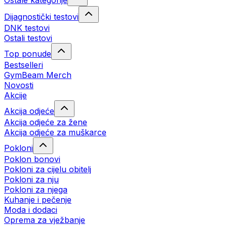
Ostale kategorije
Dijagnostički testovi
DNK testovi
Ostali testovi
Top ponude
Bestselleri
GymBeam Merch
Novosti
Akcije
Akcija odjeće
Akcija odjeće za žene
Akcija odjeće za muškarce
Pokloni
Poklon bonovi
Pokloni za cijelu obitelj
Pokloni za nju
Pokloni za njega
Kuhanje i pečenje
Moda i dodaci
Oprema za vježbanje