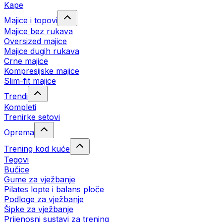
Kape
Majice i topovi
Majice bez rukava
Oversized majice
Majice dugih rukava
Crne majice
Kompresijske majice
Slim-fit majice
Trendi
Kompleti
Trenirke setovi
Oprema
Trening kod kuće
Tegovi
Bučice
Gume za vježbanje
Pilates lopte i balans ploče
Podloge za vježbanje
Šipke za vježbanje
Prijenosni sustavi za trening