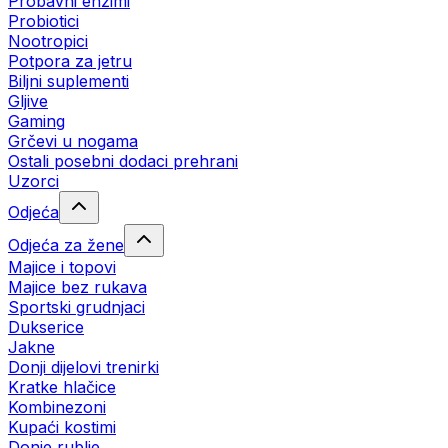
Probavni enzimi
Probiotici
Nootropici
Potpora za jetru
Biljni suplementi
Gljive
Gaming
Grčevi u nogama
Ostali posebni dodaci prehrani
Uzorci
Odjeća
Odjeća za žene
Majice i topovi
Majice bez rukava
Sportski grudnjaci
Dukserice
Jakne
Donji dijelovi trenirki
Kratke hlačice
Kombinezoni
Kupaći kostimi
Donje rublje