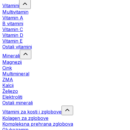
Vitamini
Multivitamin
Vitamin A
B vitamini
Vitamin C
Vitamin D
Vitamin E
Ostali vitamini
Minerali
Magnezij
Cink
Multimineral
ZMA
Kalcij
Željezo
Elektroliti
Ostali minerali
Vitamini za kosti i zglobove
Kolagen za zglobove
Kompleksna prehrana zglobova
Glukozamin