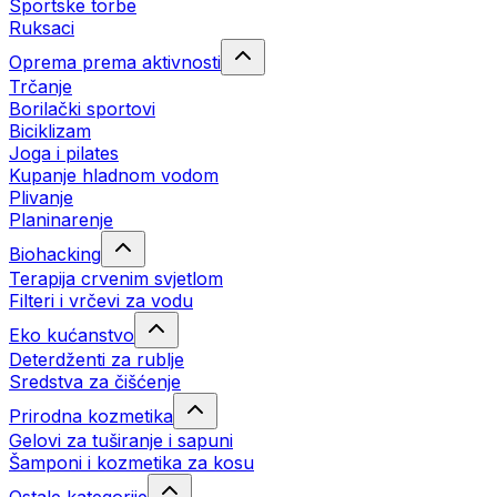
Sportske torbe
Ruksaci
Oprema prema aktivnosti
Trčanje
Borilački sportovi
Biciklizam
Joga i pilates
Kupanje hladnom vodom
Plivanje
Planinarenje
Biohacking
Terapija crvenim svjetlom
Filteri i vrčevi za vodu
Eko kućanstvo
Deterdženti za rublje
Sredstva za čišćenje
Prirodna kozmetika
Gelovi za tuširanje i sapuni
Šamponi i kozmetika za kosu