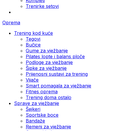
Kompleti
Trenirke setovi
Oprema
Trening kod kuće
Tegovi
Bučice
Gume za vježbanje
Pilates lopte i balans ploče
Podloge za vježbanje
Šipke za vježbanje
Prijenosni sustavi za trening
Vijače
Smart pomagala za vježbanje
Fitnes oprema
Trening doma ostalo
Sprave za vježbanje
Šejkeri
Sportske boce
Bandaže
Remeni za vježbanje