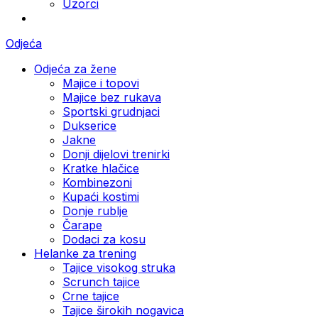
Uzorci
Odjeća
Odjeća za žene
Majice i topovi
Majice bez rukava
Sportski grudnjaci
Dukserice
Jakne
Donji dijelovi trenirki
Kratke hlačice
Kombinezoni
Kupaći kostimi
Donje rublje
Čarape
Dodaci za kosu
Helanke za trening
Tajice visokog struka
Scrunch tajice
Crne tajice
Tajice širokih nogavica