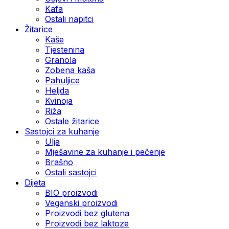
Kafa
Ostali napitci
Žitarice
Kaše
Tjestenina
Granola
Zobena kaša
Pahuljice
Heljda
Kvinoja
Riža
Ostale žitarice
Sastojci za kuhanje
Ulja
Mješavine za kuhanje i pečenje
Brašno
Ostali sastojci
Dijeta
BIO proizvodi
Veganski proizvodi
Proizvodi bez glutena
Proizvodi bez laktoze