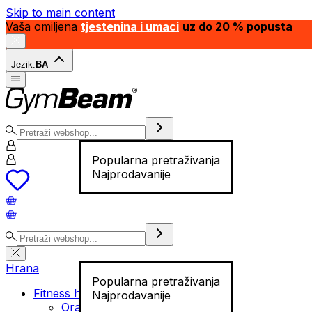
Skip to main content
Vaša omiljena
tjestenina i umaci
uz do 20 % popusta
Jezik:
BA
Popularna pretraživanja
Najprodavanije
Hrana
Popularna pretraživanja
Fitness hrana
Najprodavanije
Orašasti plodovi