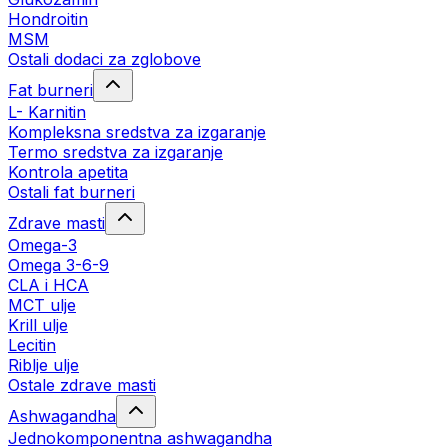
Hondroitin
MSM
Ostali dodaci za zglobove
Fat burneri
L- Karnitin
Kompleksna sredstva za izgaranje
Termo sredstva za izgaranje
Kontrola apetita
Ostali fat burneri
Zdrave masti
Omega-3
Omega 3-6-9
CLA i HCA
MCT ulje
Krill ulje
Lecitin
Riblje ulje
Ostale zdrave masti
Ashwagandha
Jednokomponentna ashwagandha