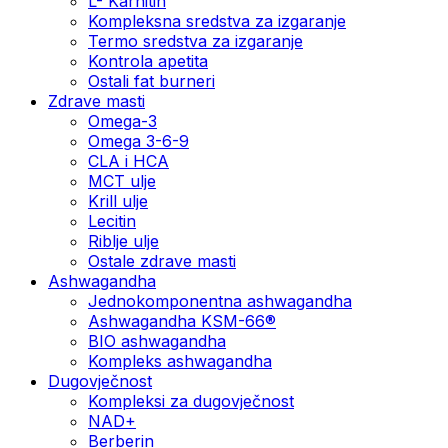
L- Karnitin
Kompleksna sredstva za izgaranje
Termo sredstva za izgaranje
Kontrola apetita
Ostali fat burneri
Zdrave masti
Omega-3
Omega 3-6-9
CLA i HCA
MCT ulje
Krill ulje
Lecitin
Riblje ulje
Ostale zdrave masti
Ashwagandha
Jednokomponentna ashwagandha
Ashwagandha KSM-66®
BIO ashwagandha
Kompleks ashwagandha
Dugovječnost
Kompleksi za dugovječnost
NAD+
Berberin