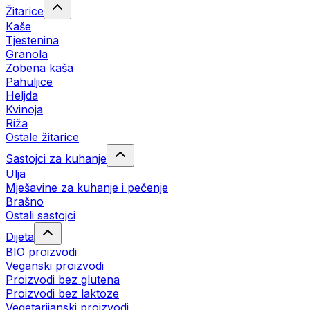
Žitarice
Kaše
Tjestenina
Granola
Zobena kaša
Pahuljice
Heljda
Kvinoja
Riža
Ostale žitarice
Sastojci za kuhanje
Ulja
Mješavine za kuhanje i pečenje
Brašno
Ostali sastojci
Dijeta
BIO proizvodi
Veganski proizvodi
Proizvodi bez glutena
Proizvodi bez laktoze
Vegetarijanski proizvodi