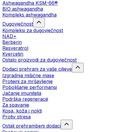
Ashwagandha KSM-66®
BIO ashwagandha
Kompleks ashwagandha
Dugovječnost
Kompleksi za dugovječnost
NAD+
Berberin
Resveratrol
Kvercetin
Ostalo proizvodi za dugovječnost
Dodaci prehrani za vaše ciljeve
Izgradnja mišićne mase
Proteini za mršavljenje
Poboljšanje performansi
Jačanje imuniteta
Podrška regeneraciji
Za spavanje
Kosa, koža i nokti
Protiv stresa
Ostali prehrambeni dodaci