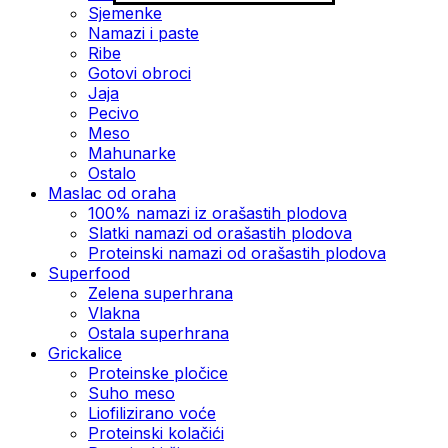
Sjemenke
Namazi i paste
Ribe
Gotovi obroci
Jaja
Pecivo
Meso
Mahunarke
Ostalo
Maslac od oraha
100% namazi iz orašastih plodova
Slatki namazi od orašastih plodova
Proteinski namazi od orašastih plodova
Superfood
Zelena superhrana
Vlakna
Ostala superhrana
Grickalice
Proteinske pločice
Suho meso
Liofilizirano voće
Proteinski kolačići