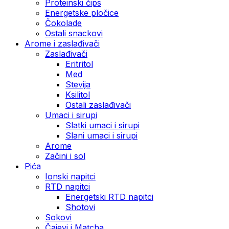
Proteinski čips
Energetske pločice
Čokolade
Ostali snackovi
Arome i zaslađivači
Zaslađivači
Eritritol
Med
Stevija
Ksilitol
Ostali zaslađivači
Umaci i sirupi
Slatki umaci i sirupi
Slani umaci i sirupi
Arome
Začini i sol
Pića
Ionski napitci
RTD napitci
Energetski RTD napitci
Shotovi
Sokovi
Čajevi i Matcha