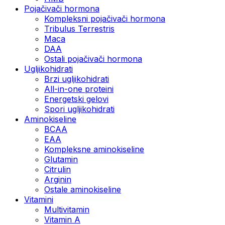
Pojačivači hormona
Kompleksni pojačivači hormona
Tribulus Terrestris
Maca
DAA
Ostali pojačivači hormona
Ugljikohidrati
Brzi ugljikohidrati
All-in-one proteini
Energetski gelovi
Spori ugljikohidrati
Aminokiseline
BCAA
EAA
Kompleksne aminokiseline
Glutamin
Citrulin
Arginin
Ostale aminokiseline
Vitamini
Multivitamin
Vitamin A