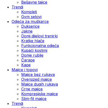
Bešavne tajice
Trendi
Kompleti
Gym setovi
Odjeća za muškarce
Dukserice
Jakne
Donji dijelovi trenirki
Kratke hlače
Funkcionalna odjeća
Kupaći kostimi
Donje rublje
Čarape
Kape
Majice i topovi
Majice bez rukava
Oversized majice
Majice dugih rukava
Crne majice
Kompresijske majice
Slim-fit majice
Trendi