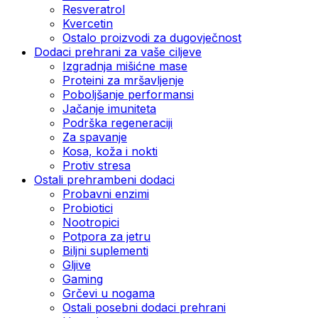
Resveratrol
Kvercetin
Ostalo proizvodi za dugovječnost
Dodaci prehrani za vaše ciljeve
Izgradnja mišićne mase
Proteini za mršavljenje
Poboljšanje performansi
Jačanje imuniteta
Podrška regeneraciji
Za spavanje
Kosa, koža i nokti
Protiv stresa
Ostali prehrambeni dodaci
Probavni enzimi
Probiotici
Nootropici
Potpora za jetru
Biljni suplementi
Gljive
Gaming
Grčevi u nogama
Ostali posebni dodaci prehrani