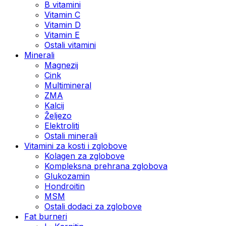
B vitamini
Vitamin C
Vitamin D
Vitamin E
Ostali vitamini
Minerali
Magnezij
Cink
Multimineral
ZMA
Kalcij
Željezo
Elektroliti
Ostali minerali
Vitamini za kosti i zglobove
Kolagen za zglobove
Kompleksna prehrana zglobova
Glukozamin
Hondroitin
MSM
Ostali dodaci za zglobove
Fat burneri