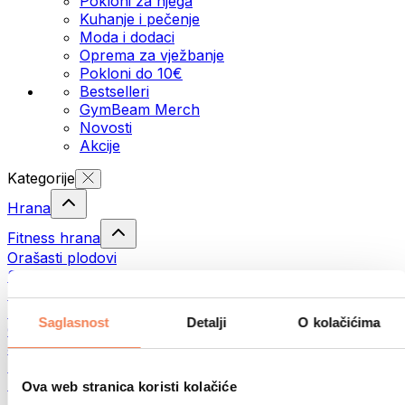
Pokloni za njega
Kuhanje i pečenje
Moda i dodaci
Oprema za vježbanje
Pokloni do 10€
Bestselleri
GymBeam Merch
Novosti
Akcije
Kategorije
Hrana
Fitness hrana
Orašasti plodovi
Sjemenke
Namazi i paste
Ribe
Saglasnost
Detalji
O kolačićima
Gotovi obroci
Jaja
Pecivo
Meso
Ova web stranica koristi kolačiće
Mahunarke