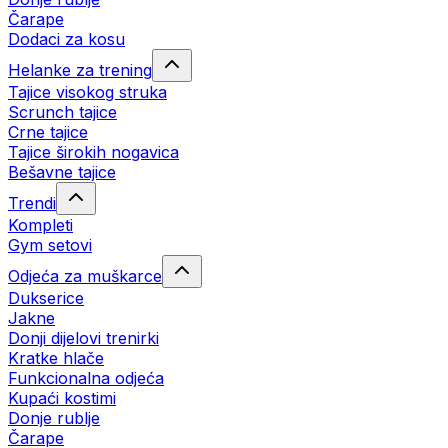
Čarape
Dodaci za kosu
Helanke za trening
Tajice visokog struka
Scrunch tajice
Crne tajice
Tajice širokih nogavica
Bešavne tajice
Trendi
Kompleti
Gym setovi
Odjeća za muškarce
Dukserice
Jakne
Donji dijelovi trenirki
Kratke hlače
Funkcionalna odjeća
Kupaći kostimi
Donje rublje
Čarape