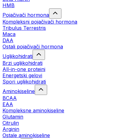
HMB
Pojačivači hormona
Kompleksni pojačivači hormona
Tribulus Terrestris
Maca
DAA
Ostali pojačivači hormona
Ugljikohidrati
Brzi ugljikohidrati
All-in-one proteini
Energetski gelovi
Spori ugljikohidrati
Aminokiseline
BCAA
EAA
Kompleksne aminokiseline
Glutamin
Citrulin
Arginin
Ostale aminokiseline