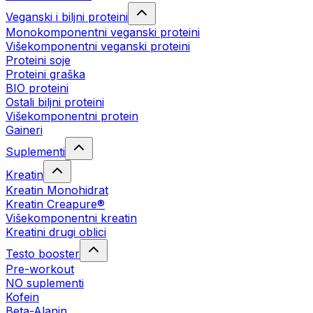
Veganski i biljni proteini
Monokomponentni veganski proteini
Višekomponentni veganski proteini
Proteini soje
Proteini graška
BIO proteini
Ostali biljni proteini
Višekomponentni protein
Gaineri
Suplementi
Kreatin
Kreatin Monohidrat
Kreatin Creapure®
Višekomponentni kreatin
Kreatini drugi oblici
Testo booster
Pre-workout
NO suplementi
Kofein
Beta-Alanin