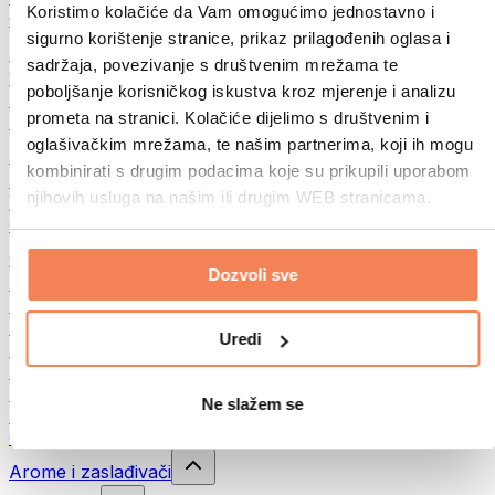
Koristimo kolačiće da Vam omogućimo jednostavno i
Ostalo
sigurno korištenje stranice, prikaz prilagođenih oglasa i
Maslac od oraha
sadržaja, povezivanje s društvenim mrežama te
100% namazi iz orašastih plodova
poboljšanje korisničkog iskustva kroz mjerenje i analizu
Slatki namazi od orašastih plodova
prometa na stranici. Kolačiće dijelimo s društvenim i
Proteinski namazi od orašastih plodova
oglašivačkim mrežama, te našim partnerima, koji ih mogu
Superfood
kombinirati s drugim podacima koje su prikupili uporabom
Zelena superhrana
njihovih usluga na našim ili drugim WEB stranicama.
Vlakna
Ostala superhrana
Grickalice
Dozvoli sve
Proteinske pločice
Suho meso
Liofilizirano voće
Uredi
Proteinski kolačići
Proteinski čips
Energetske pločice
Ne slažem se
Čokolade
Ostali snackovi
Arome i zaslađivači