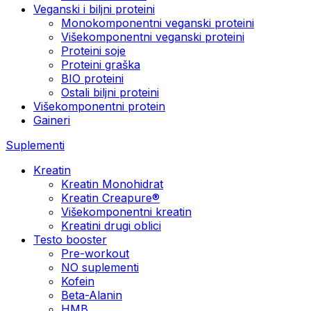
Veganski i biljni proteini
Monokomponentni veganski proteini
Višekomponentni veganski proteini
Proteini soje
Proteini graška
BIO proteini
Ostali biljni proteini
Višekomponentni protein
Gaineri
Suplementi
Kreatin
Kreatin Monohidrat
Kreatin Creapure®
Višekomponentni kreatin
Kreatini drugi oblici
Testo booster
Pre-workout
NO suplementi
Kofein
Beta-Alanin
HMB