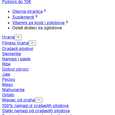
Pokloni do 10€
Glavna stranica
Suplementi
Vitamini za kosti i zglobove
Ostali dodaci za zglobove
Hrana
Fitness hrana
Orašasti plodovi
Sjemenke
Namazi i paste
Ribe
Gotovi obroci
Jaja
Pecivo
Meso
Mahunarke
Ostalo
Maslac od oraha
100% namazi iz orašastih plodova
Slatki namazi od orašastih plodova