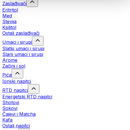
Zaslađivači
Eritritol
Med
Stevija
Ksilitol
Ostali zaslađivači
Umaci i sirupi
Slatki umaci i sirupi
Slani umaci i sirupi
Arome
Začini i sol
Pića
Ionski napitci
RTD napitci
Energetski RTD napitci
Shotovi
Sokovi
Čajevi i Matcha
Kafa
Ostali napitci