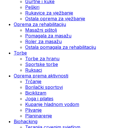
Gurtne i kuke
Peškiri
Rukavice za vježbanje
Ostala oprema za vježbanje
Oprema za rehabilitaciju
Masažni pištolj
Pomagala za masažu
Roler za masažu
Ostala pomagala za rehabilitaciju
Torbe
Torbe za hranu
Sportske torbe
Ruksaci
Oprema prema aktivnosti
Trčanje
Borilački sportovi
Biciklizam
Joga i pilates
Kupanje hladnom vodom
Plivanje
Planinarenje
Biohacking
Terapija crvenim svjetlom