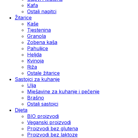
Kafa
Ostali napitci
Žitarice
Kaše
Tjestenina
Granola
Zobena kaša
Pahuljice
Heljda
Kvinoja
Riža
Ostale žitarice
Sastojci za kuhanje
Ulja
Mješavine za kuhanje i pečenje
Brašno
Ostali sastojci
Dijeta
BIO proizvodi
Veganski proizvodi
Proizvodi bez glutena
Proizvodi bez laktoze