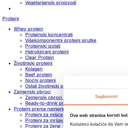
Vegetarijanski proizvodi
Proteini
Whey protein
Proteinski koncentrati
Višekomponentni proteini sirutke
Proteinski izolati
Hidrolizirani proteini
Clear Protein
Životinjski proteini
Kolagen
Beef protein
Noćni proteini
Ostali životinjski proteini
Zamjenski obroci
Saglasnost
Zamjenski obroci u prahu
Ready-to-drink proteinski napici
Proteini prema namjeni
Proteini za mišiće
Ova web stranica koristi kol
Proteini za mršavljenje
Koristimo kolačiće da Vam om
Proteini za žene