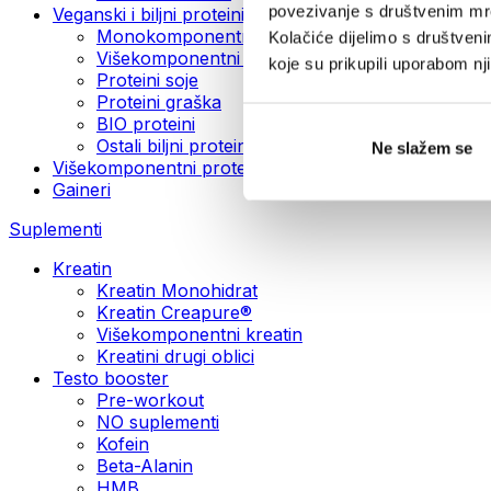
povezivanje s društvenim mre
Veganski i biljni proteini
Monokomponentni veganski proteini
Kolačiće dijelimo s društven
Višekomponentni veganski proteini
koje su prikupili uporabom n
Proteini soje
Proteini graška
BIO proteini
Ostali biljni proteini
Ne slažem se
Višekomponentni protein
Gaineri
Suplementi
Kreatin
Kreatin Monohidrat
Kreatin Creapure®
Višekomponentni kreatin
Kreatini drugi oblici
Testo booster
Pre-workout
NO suplementi
Kofein
Beta-Alanin
HMB