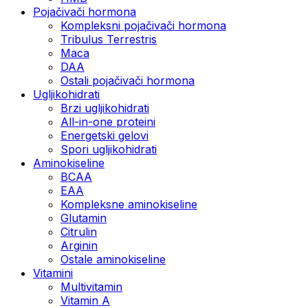
Pojačivači hormona
Kompleksni pojačivači hormona
Tribulus Terrestris
Maca
DAA
Ostali pojačivači hormona
Ugljikohidrati
Brzi ugljikohidrati
All-in-one proteini
Energetski gelovi
Spori ugljikohidrati
Aminokiseline
BCAA
EAA
Kompleksne aminokiseline
Glutamin
Citrulin
Arginin
Ostale aminokiseline
Vitamini
Multivitamin
Vitamin A