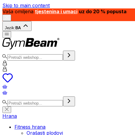
Skip to main content
Vaša omiljena
tjestenina i umaci
uz do 20 % popusta
Jezik:
BA
Hrana
Fitness hrana
Orašasti plodovi