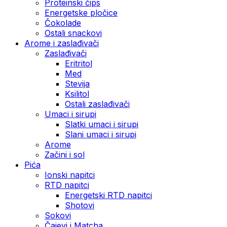
Proteinski čips
Energetske pločice
Čokolade
Ostali snackovi
Arome i zaslađivači
Zaslađivači
Eritritol
Med
Stevija
Ksilitol
Ostali zaslađivači
Umaci i sirupi
Slatki umaci i sirupi
Slani umaci i sirupi
Arome
Začini i sol
Pića
Ionski napitci
RTD napitci
Energetski RTD napitci
Shotovi
Sokovi
Čajevi i Matcha