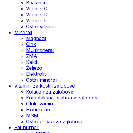
B vitamini
Vitamin C
Vitamin D
Vitamin E
Ostali vitamini
Minerali
Magnezij
Cink
Multimineral
ZMA
Kalcij
Željezo
Elektroliti
Ostali minerali
Vitamini za kosti i zglobove
Kolagen za zglobove
Kompleksna prehrana zglobova
Glukozamin
Hondroitin
MSM
Ostali dodaci za zglobove
Fat burneri