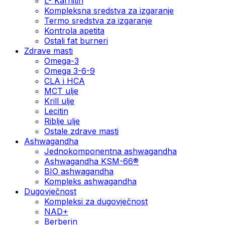
L- Karnitin
Kompleksna sredstva za izgaranje
Termo sredstva za izgaranje
Kontrola apetita
Ostali fat burneri
Zdrave masti
Omega-3
Omega 3-6-9
CLA i HCA
MCT ulje
Krill ulje
Lecitin
Riblje ulje
Ostale zdrave masti
Ashwagandha
Jednokomponentna ashwagandha
Ashwagandha KSM-66®
BIO ashwagandha
Kompleks ashwagandha
Dugovječnost
Kompleksi za dugovječnost
NAD+
Berberin