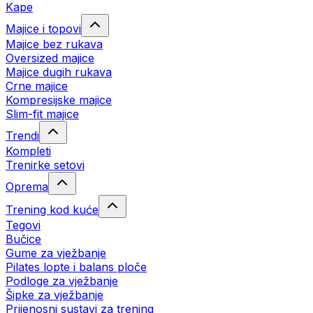
Kape
Majice i topovi
Majice bez rukava
Oversized majice
Majice dugih rukava
Crne majice
Kompresijske majice
Slim-fit majice
Trendi
Kompleti
Trenirke setovi
Oprema
Trening kod kuće
Tegovi
Bučice
Gume za vježbanje
Pilates lopte i balans ploče
Podloge za vježbanje
Šipke za vježbanje
Prijenosni sustavi za trening