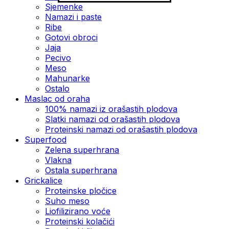
Sjemenke
Namazi i paste
Ribe
Gotovi obroci
Jaja
Pecivo
Meso
Mahunarke
Ostalo
Maslac od oraha
100% namazi iz orašastih plodova
Slatki namazi od orašastih plodova
Proteinski namazi od orašastih plodova
Superfood
Zelena superhrana
Vlakna
Ostala superhrana
Grickalice
Proteinske pločice
Suho meso
Liofilizirano voće
Proteinski kolačići