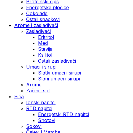
Proteinski čips
Energetske pločice
Čokolade
Ostali snackovi
Arome i zaslađivači
Zaslađivači
Eritritol
Med
Stevija
Ksilitol
Ostali zaslađivači
Umaci i sirupi
Slatki umaci i sirupi
Slani umaci i sirupi
Arome
Začini i sol
Pića
Ionski napitci
RTD napitci
Energetski RTD napitci
Shotovi
Sokovi
Čajevi i Matcha