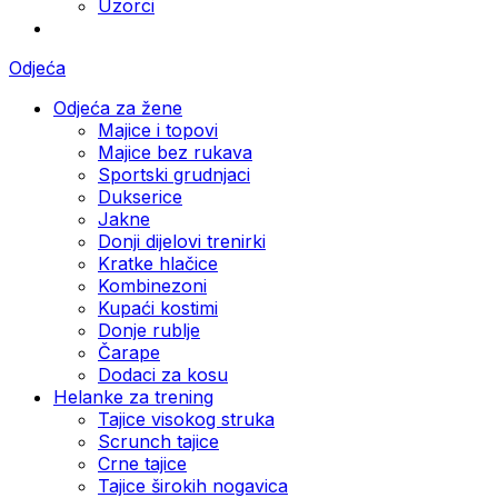
Uzorci
Odjeća
Odjeća za žene
Majice i topovi
Majice bez rukava
Sportski grudnjaci
Dukserice
Jakne
Donji dijelovi trenirki
Kratke hlačice
Kombinezoni
Kupaći kostimi
Donje rublje
Čarape
Dodaci za kosu
Helanke za trening
Tajice visokog struka
Scrunch tajice
Crne tajice
Tajice širokih nogavica