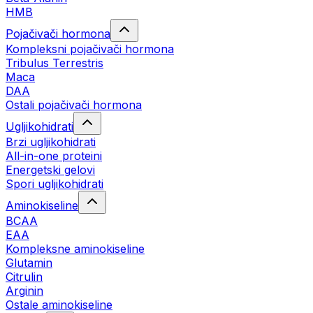
HMB
Pojačivači hormona
Kompleksni pojačivači hormona
Tribulus Terrestris
Maca
DAA
Ostali pojačivači hormona
Ugljikohidrati
Brzi ugljikohidrati
All-in-one proteini
Energetski gelovi
Spori ugljikohidrati
Aminokiseline
BCAA
EAA
Kompleksne aminokiseline
Glutamin
Citrulin
Arginin
Ostale aminokiseline