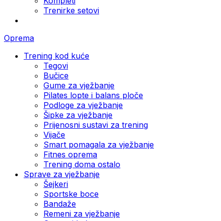
Kompleti
Trenirke setovi
Oprema
Trening kod kuće
Tegovi
Bučice
Gume za vježbanje
Pilates lopte i balans ploče
Podloge za vježbanje
Šipke za vježbanje
Prijenosni sustavi za trening
Vijače
Smart pomagala za vježbanje
Fitnes oprema
Trening doma ostalo
Sprave za vježbanje
Šejkeri
Sportske boce
Bandaže
Remeni za vježbanje