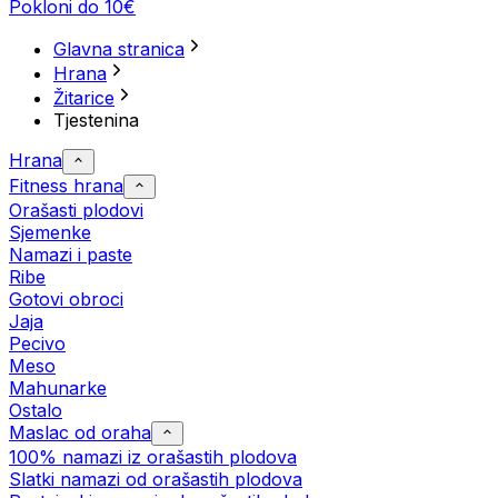
Pokloni do 10€
Glavna stranica
Hrana
Žitarice
Tjestenina
Hrana
Fitness hrana
Orašasti plodovi
Sjemenke
Namazi i paste
Ribe
Gotovi obroci
Jaja
Pecivo
Meso
Mahunarke
Ostalo
Maslac od oraha
100% namazi iz orašastih plodova
Slatki namazi od orašastih plodova