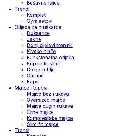
Bešavne tajice
Trendi
Kompleti
Gym setovi
Odjeća za muškarce
Dukserice
Jakne
Donji dijelovi trenirki
Kratke hlače
Funkcionalna odjeća
Kupaći kostimi
Donje rublje
Čarape
Kape
Majice i topovi
Majice bez rukava
Oversized majice
Majice dugih rukava
Crne majice
Kompresijske majice
Slim-fit majice
Trendi