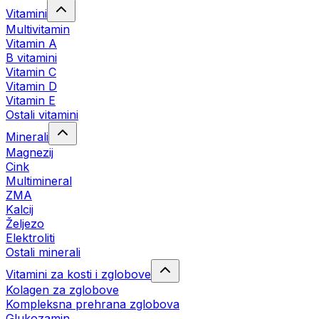
Vitamini
Multivitamin
Vitamin A
B vitamini
Vitamin C
Vitamin D
Vitamin E
Ostali vitamini
Minerali
Magnezij
Cink
Multimineral
ZMA
Kalcij
Željezo
Elektroliti
Ostali minerali
Vitamini za kosti i zglobove
Kolagen za zglobove
Kompleksna prehrana zglobova
Glukozamin