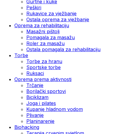
Gurtne i kuke
Peškiri
Rukavice za vježbanje
Ostala oprema za vježbanje
Oprema za rehabilitaciju
Masažni pištolj
Pomagala za masažu
Roler za masažu
Ostala pomagala za rehabilitaciju
Torbe
Torbe za hranu
Sportske torbe
Ruksaci
Oprema prema aktivnosti
Trčanje
Borilački sportovi
Biciklizam
Joga i pilates
Kupanje hladnom vodom
Plivanje
Planinarenje
Biohacking
Terapija crvenim svjetlom