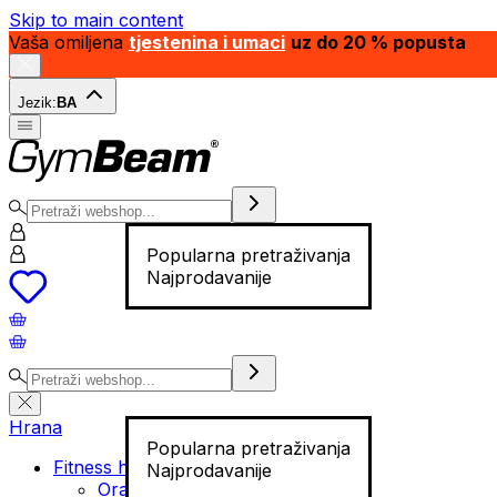
Skip to main content
Vaša omiljena
tjestenina i umaci
uz do 20 % popusta
Jezik:
BA
Popularna pretraživanja
Najprodavanije
Hrana
Popularna pretraživanja
Fitness hrana
Najprodavanije
Orašasti plodovi