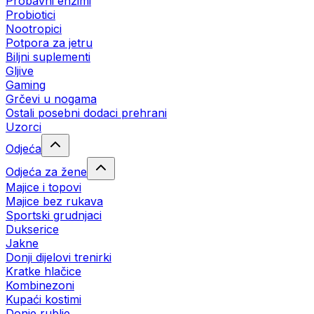
Probavni enzimi
Probiotici
Nootropici
Potpora za jetru
Biljni suplementi
Gljive
Gaming
Grčevi u nogama
Ostali posebni dodaci prehrani
Uzorci
Odjeća
Odjeća za žene
Majice i topovi
Majice bez rukava
Sportski grudnjaci
Dukserice
Jakne
Donji dijelovi trenirki
Kratke hlačice
Kombinezoni
Kupaći kostimi
Donje rublje