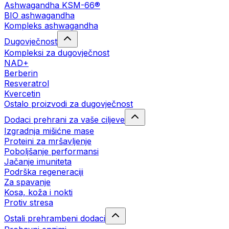
Ashwagandha KSM-66®
BIO ashwagandha
Kompleks ashwagandha
Dugovječnost
Kompleksi za dugovječnost
NAD+
Berberin
Resveratrol
Kvercetin
Ostalo proizvodi za dugovječnost
Dodaci prehrani za vaše ciljeve
Izgradnja mišićne mase
Proteini za mršavljenje
Poboljšanje performansi
Jačanje imuniteta
Podrška regeneraciji
Za spavanje
Kosa, koža i nokti
Protiv stresa
Ostali prehrambeni dodaci