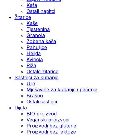
Kafa
Ostali napitci
Žitarice
Kaše
Tjestenina
Granola
Zobena kaša
Pahuljice
Heljda
Kvinoja
Riža
Ostale žitarice
Sastojci za kuhanje
Ulja
Mješavine za kuhanje i pečenje
Brašno
Ostali sastojci
Dijeta
BIO proizvodi
Veganski proizvodi
Proizvodi bez glutena
Proizvodi bez laktoze