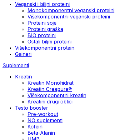
Veganski i biljni proteini
Monokomponentni veganski proteini
Višekomponentni veganski proteini
Proteini soje
Proteini graška
BIO proteini
Ostali biljni proteini
Višekomponentni protein
Gaineri
Suplementi
Kreatin
Kreatin Monohidrat
Kreatin Creapure®
Višekomponentni kreatin
Kreatini drugi oblici
Testo booster
Pre-workout
NO suplementi
Kofein
Beta-Alanin
HMB