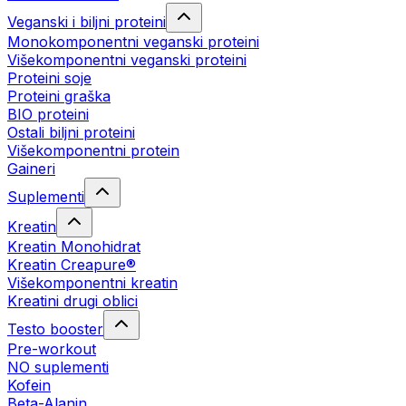
Veganski i biljni proteini
Monokomponentni veganski proteini
Višekomponentni veganski proteini
Proteini soje
Proteini graška
BIO proteini
Ostali biljni proteini
Višekomponentni protein
Gaineri
Suplementi
Kreatin
Kreatin Monohidrat
Kreatin Creapure®
Višekomponentni kreatin
Kreatini drugi oblici
Testo booster
Pre-workout
NO suplementi
Kofein
Beta-Alanin