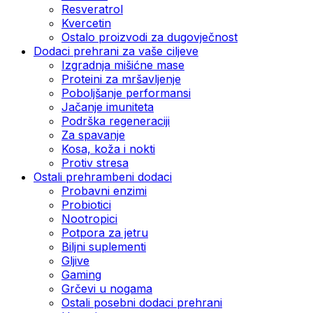
Resveratrol
Kvercetin
Ostalo proizvodi za dugovječnost
Dodaci prehrani za vaše ciljeve
Izgradnja mišićne mase
Proteini za mršavljenje
Poboljšanje performansi
Jačanje imuniteta
Podrška regeneraciji
Za spavanje
Kosa, koža i nokti
Protiv stresa
Ostali prehrambeni dodaci
Probavni enzimi
Probiotici
Nootropici
Potpora za jetru
Biljni suplementi
Gljive
Gaming
Grčevi u nogama
Ostali posebni dodaci prehrani