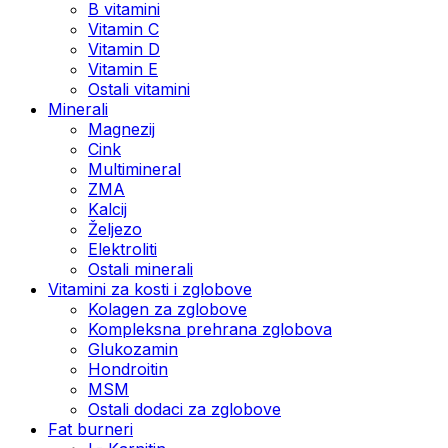
B vitamini
Vitamin C
Vitamin D
Vitamin E
Ostali vitamini
Minerali
Magnezij
Cink
Multimineral
ZMA
Kalcij
Željezo
Elektroliti
Ostali minerali
Vitamini za kosti i zglobove
Kolagen za zglobove
Kompleksna prehrana zglobova
Glukozamin
Hondroitin
MSM
Ostali dodaci za zglobove
Fat burneri