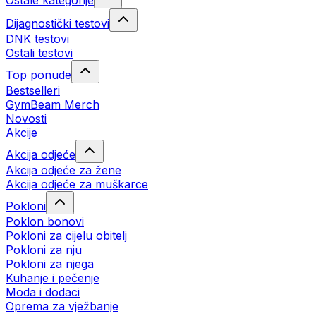
Ostale kategorije
Dijagnostički testovi
DNK testovi
Ostali testovi
Top ponude
Bestselleri
GymBeam Merch
Novosti
Akcije
Akcija odjeće
Akcija odjeće za žene
Akcija odjeće za muškarce
Pokloni
Poklon bonovi
Pokloni za cijelu obitelj
Pokloni za nju
Pokloni za njega
Kuhanje i pečenje
Moda i dodaci
Oprema za vježbanje