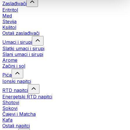
Zaslađivači
Eritritol
Med
Stevija
Ksilitol
Ostali zaslađivači
Umaci i sirupi
Slatki umaci i sirupi
Slani umaci i sirupi
Arome
Začini i sol
Pića
Ionski napitci
RTD napitci
Energetski RTD napitci
Shotovi
Sokovi
Čajevi i Matcha
Kafa
Ostali napitci