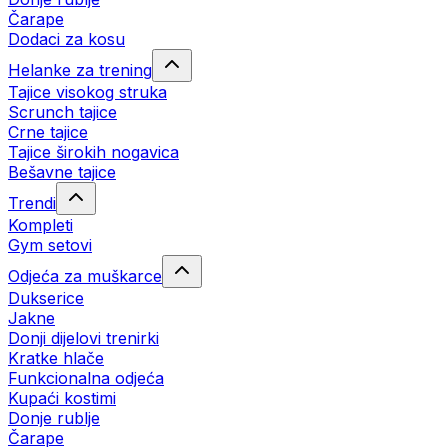
Čarape
Dodaci za kosu
Helanke za trening
Tajice visokog struka
Scrunch tajice
Crne tajice
Tajice širokih nogavica
Bešavne tajice
Trendi
Kompleti
Gym setovi
Odjeća za muškarce
Dukserice
Jakne
Donji dijelovi trenirki
Kratke hlače
Funkcionalna odjeća
Kupaći kostimi
Donje rublje
Čarape