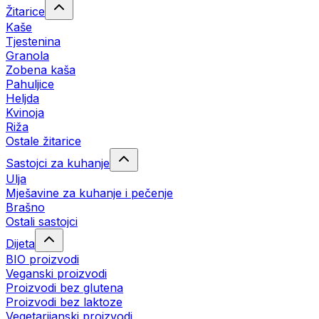
Žitarice
Kaše
Tjestenina
Granola
Zobena kaša
Pahuljice
Heljda
Kvinoja
Riža
Ostale žitarice
Sastojci za kuhanje
Ulja
Mješavine za kuhanje i pečenje
Brašno
Ostali sastojci
Dijeta
BIO proizvodi
Veganski proizvodi
Proizvodi bez glutena
Proizvodi bez laktoze
Vegetarijanski proizvodi