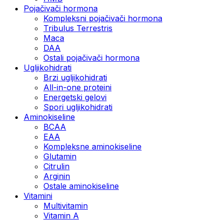
Pojačivači hormona
Kompleksni pojačivači hormona
Tribulus Terrestris
Maca
DAA
Ostali pojačivači hormona
Ugljikohidrati
Brzi ugljikohidrati
All-in-one proteini
Energetski gelovi
Spori ugljikohidrati
Aminokiseline
BCAA
EAA
Kompleksne aminokiseline
Glutamin
Citrulin
Arginin
Ostale aminokiseline
Vitamini
Multivitamin
Vitamin A