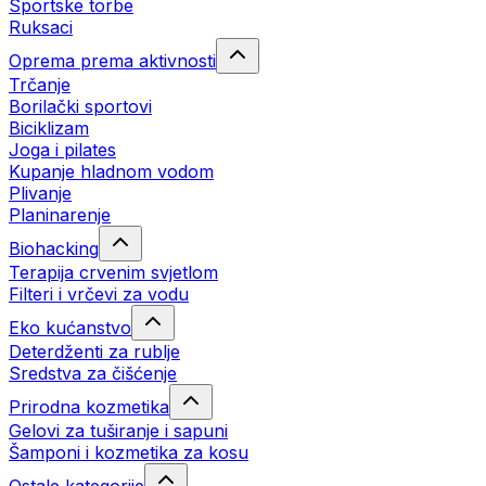
Sportske torbe
Ruksaci
Oprema prema aktivnosti
Trčanje
Borilački sportovi
Biciklizam
Joga i pilates
Kupanje hladnom vodom
Plivanje
Planinarenje
Biohacking
Terapija crvenim svjetlom
Filteri i vrčevi za vodu
Eko kućanstvo
Deterdženti za rublje
Sredstva za čišćenje
Prirodna kozmetika
Gelovi za tuširanje i sapuni
Šamponi i kozmetika za kosu