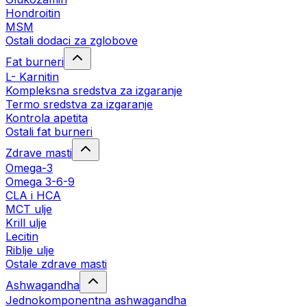
Hondroitin
MSM
Ostali dodaci za zglobove
Fat burneri
L- Karnitin
Kompleksna sredstva za izgaranje
Termo sredstva za izgaranje
Kontrola apetita
Ostali fat burneri
Zdrave masti
Omega-3
Omega 3-6-9
CLA i HCA
MCT ulje
Krill ulje
Lecitin
Riblje ulje
Ostale zdrave masti
Ashwagandha
Jednokomponentna ashwagandha