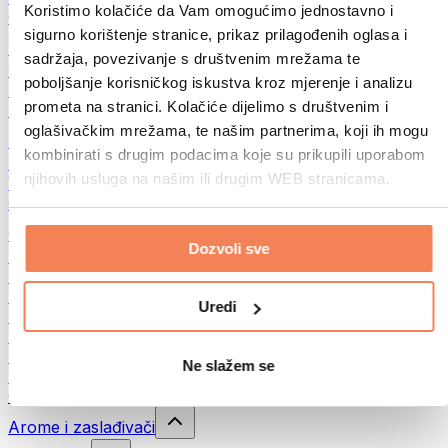
Koristimo kolačiće da Vam omogućimo jednostavno i
Ostalo
sigurno korištenje stranice, prikaz prilagođenih oglasa i
Maslac od oraha
sadržaja, povezivanje s društvenim mrežama te
100% namazi iz orašastih plodova
poboljšanje korisničkog iskustva kroz mjerenje i analizu
Slatki namazi od orašastih plodova
prometa na stranici. Kolačiće dijelimo s društvenim i
Proteinski namazi od orašastih plodova
oglašivačkim mrežama, te našim partnerima, koji ih mogu
Superfood
kombinirati s drugim podacima koje su prikupili uporabom
Zelena superhrana
njihovih usluga na našim ili drugim WEB stranicama.
Vlakna
Ostala superhrana
Grickalice
Dozvoli sve
Proteinske pločice
Suho meso
Liofilizirano voće
Uredi
Proteinski kolačići
Proteinski čips
Energetske pločice
Ne slažem se
Čokolade
Ostali snackovi
Arome i zaslađivači