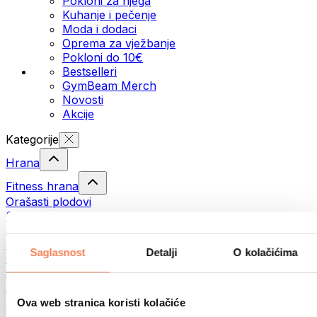
Pokloni za njega
Kuhanje i pečenje
Moda i dodaci
Oprema za vježbanje
Pokloni do 10€
Bestselleri
GymBeam Merch
Novosti
Akcije
Kategorije
Hrana
Fitness hrana
Orašasti plodovi
Sjemenke
Namazi i paste
Ribe
Saglasnost
Detalji
O kolačićima
Gotovi obroci
Jaja
Pecivo
Meso
Ova web stranica koristi kolačiće
Mahunarke