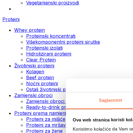
Vegetarijanski proizvodi
Proteini
Whey protein
Proteinski koncentrati
Višekomponentni proteini sirutke
Proteinski izolati
Hidrolizirani proteini
Clear Protein
Životinjski proteini
Kolagen
Beef protein
Noćni proteini
Ostali životinjski proteini
Zamjenski obroci
Saglasnost
Zamjenski obroci u prahu
Ready-to-drink proteinski napici
Proteini prema namjeni
Proteini za mišiće
Ova web stranica koristi kol
Proteini za mršavljenje
Koristimo kolačiće da Vam om
Proteini za žene