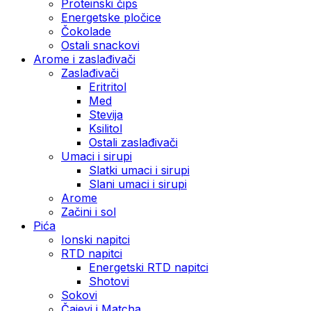
Proteinski čips
Energetske pločice
Čokolade
Ostali snackovi
Arome i zaslađivači
Zaslađivači
Eritritol
Med
Stevija
Ksilitol
Ostali zaslađivači
Umaci i sirupi
Slatki umaci i sirupi
Slani umaci i sirupi
Arome
Začini i sol
Pića
Ionski napitci
RTD napitci
Energetski RTD napitci
Shotovi
Sokovi
Čajevi i Matcha