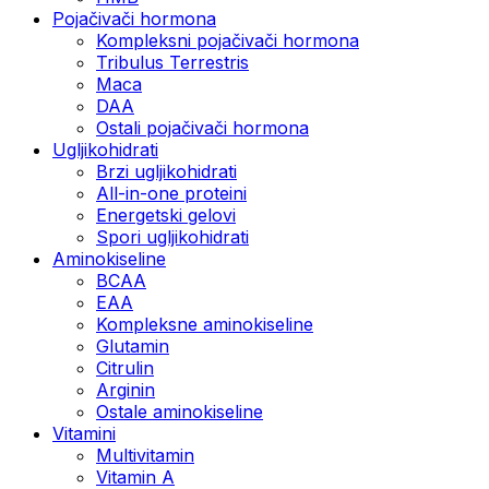
Pojačivači hormona
Kompleksni pojačivači hormona
Tribulus Terrestris
Maca
DAA
Ostali pojačivači hormona
Ugljikohidrati
Brzi ugljikohidrati
All-in-one proteini
Energetski gelovi
Spori ugljikohidrati
Aminokiseline
BCAA
EAA
Kompleksne aminokiseline
Glutamin
Citrulin
Arginin
Ostale aminokiseline
Vitamini
Multivitamin
Vitamin A