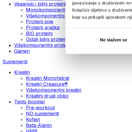
povezivanje s društvenim mre
Veganski i biljni proteini
Monokomponentni veganski proteini
Kolačiće dijelimo s društven
Višekomponentni veganski proteini
koje su prikupili uporabom n
Proteini soje
Proteini graška
BIO proteini
Ostali biljni proteini
Ne slažem se
Višekomponentni protein
Gaineri
Suplementi
Kreatin
Kreatin Monohidrat
Kreatin Creapure®
Višekomponentni kreatin
Kreatini drugi oblici
Testo booster
Pre-workout
NO suplementi
Kofein
Beta-Alanin
HMB