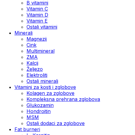
B vitamini
Vitamin C
Vitamin D
Vitamin E
Ostali vitamini
Minerali
Magnezij
Cink
Multimineral
ZMA
Kalcij
Željezo
Elektroliti
Ostali minerali
Vitamini za kosti i zglobove
Kolagen za zglobove
Kompleksna prehrana zglobova
Glukozamin
Hondroitin
MSM
Ostali dodaci za zglobove
Fat burneri