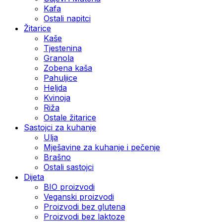
Kafa
Ostali napitci
Žitarice
Kaše
Tjestenina
Granola
Zobena kaša
Pahuljice
Heljda
Kvinoja
Riža
Ostale žitarice
Sastojci za kuhanje
Ulja
Mješavine za kuhanje i pečenje
Brašno
Ostali sastojci
Dijeta
BIO proizvodi
Veganski proizvodi
Proizvodi bez glutena
Proizvodi bez laktoze