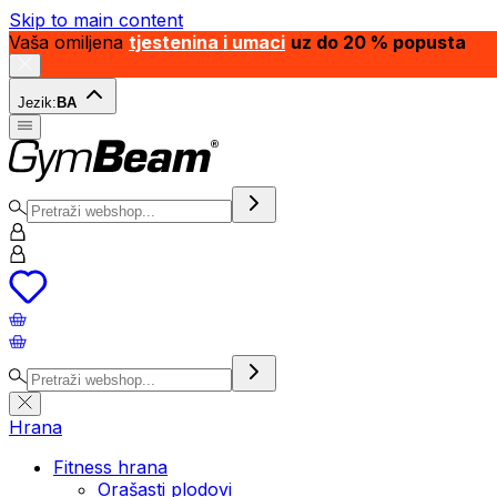
Skip to main content
Vaša omiljena
tjestenina i umaci
uz do 20 % popusta
Jezik:
BA
Hrana
Fitness hrana
Orašasti plodovi