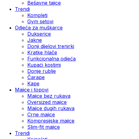
Bešavne tajice
Trendi
Kompleti
Gym setovi
Odjeća za muškarce
Dukserice
Jakne
Donji dijelovi trenirki
Kratke hlače
Funkcionalna odjeća
Kupaći kostimi
Donje rublje
Čarape
Kape
Majice i topovi
Majice bez rukava
Oversized majice
Majice dugih rukava
Crne majice
Kompresijske majice
Slim-fit majice
Trendi