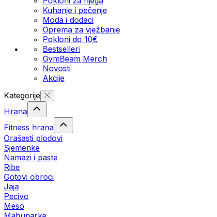
Pokloni za njega
Kuhanje i pečenje
Moda i dodaci
Oprema za vježbanje
Pokloni do 10€
Bestselleri
GymBeam Merch
Novosti
Akcije
Kategorije
Hrana
Fitness hrana
Orašasti plodovi
Sjemenke
Namazi i paste
Ribe
Gotovi obroci
Jaja
Pecivo
Meso
Mahunarke