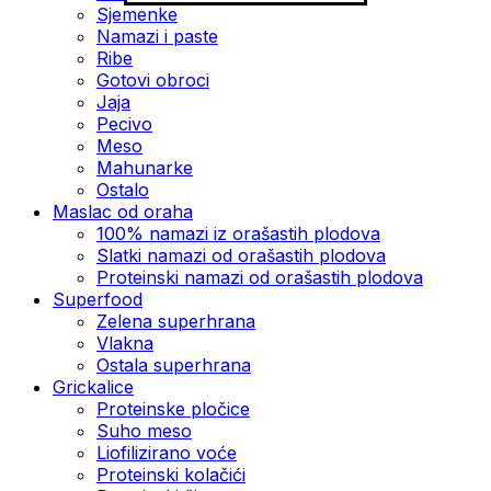
Sjemenke
Namazi i paste
Ribe
Gotovi obroci
Jaja
Pecivo
Meso
Mahunarke
Ostalo
Maslac od oraha
100% namazi iz orašastih plodova
Slatki namazi od orašastih plodova
Proteinski namazi od orašastih plodova
Superfood
Zelena superhrana
Vlakna
Ostala superhrana
Grickalice
Proteinske pločice
Suho meso
Liofilizirano voće
Proteinski kolačići