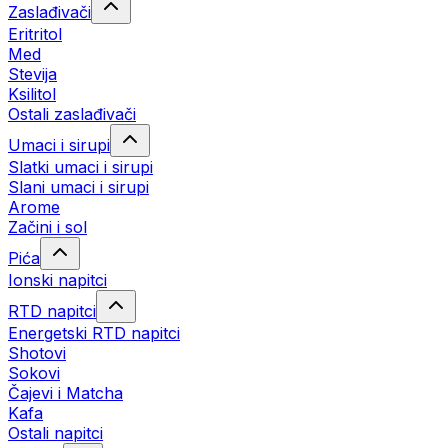
Zaslađivači
Eritritol
Med
Stevija
Ksilitol
Ostali zaslađivači
Umaci i sirupi
Slatki umaci i sirupi
Slani umaci i sirupi
Arome
Začini i sol
Pića
Ionski napitci
RTD napitci
Energetski RTD napitci
Shotovi
Sokovi
Čajevi i Matcha
Kafa
Ostali napitci