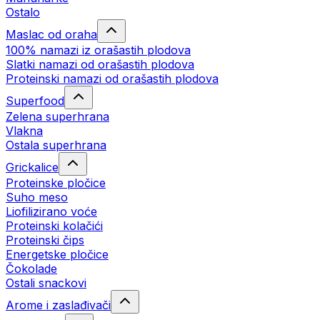
Ostalo
Maslac od oraha
100% namazi iz orašastih plodova
Slatki namazi od orašastih plodova
Proteinski namazi od orašastih plodova
Superfood
Zelena superhrana
Vlakna
Ostala superhrana
Grickalice
Proteinske pločice
Suho meso
Liofilizirano voće
Proteinski kolačići
Proteinski čips
Energetske pločice
Čokolade
Ostali snackovi
Arome i zaslađivači