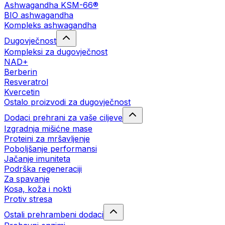
Ashwagandha KSM-66®
BIO ashwagandha
Kompleks ashwagandha
Dugovječnost
Kompleksi za dugovječnost
NAD+
Berberin
Resveratrol
Kvercetin
Ostalo proizvodi za dugovječnost
Dodaci prehrani za vaše ciljeve
Izgradnja mišićne mase
Proteini za mršavljenje
Poboljšanje performansi
Jačanje imuniteta
Podrška regeneraciji
Za spavanje
Kosa, koža i nokti
Protiv stresa
Ostali prehrambeni dodaci