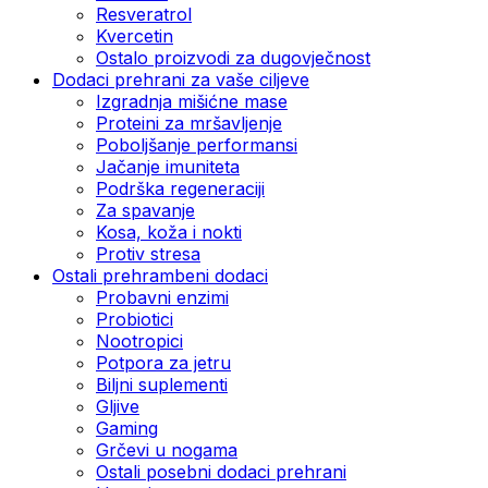
Resveratrol
Kvercetin
Ostalo proizvodi za dugovječnost
Dodaci prehrani za vaše ciljeve
Izgradnja mišićne mase
Proteini za mršavljenje
Poboljšanje performansi
Jačanje imuniteta
Podrška regeneraciji
Za spavanje
Kosa, koža i nokti
Protiv stresa
Ostali prehrambeni dodaci
Probavni enzimi
Probiotici
Nootropici
Potpora za jetru
Biljni suplementi
Gljive
Gaming
Grčevi u nogama
Ostali posebni dodaci prehrani