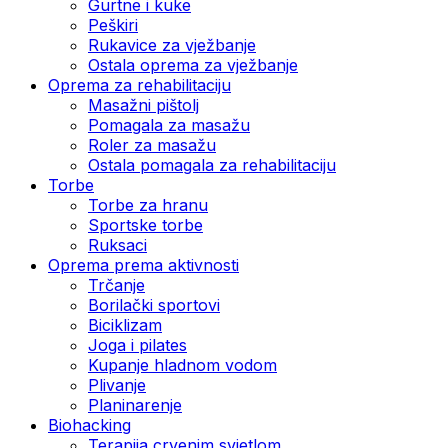
Gurtne i kuke
Peškiri
Rukavice za vježbanje
Ostala oprema za vježbanje
Oprema za rehabilitaciju
Masažni pištolj
Pomagala za masažu
Roler za masažu
Ostala pomagala za rehabilitaciju
Torbe
Torbe za hranu
Sportske torbe
Ruksaci
Oprema prema aktivnosti
Trčanje
Borilački sportovi
Biciklizam
Joga i pilates
Kupanje hladnom vodom
Plivanje
Planinarenje
Biohacking
Terapija crvenim svjetlom