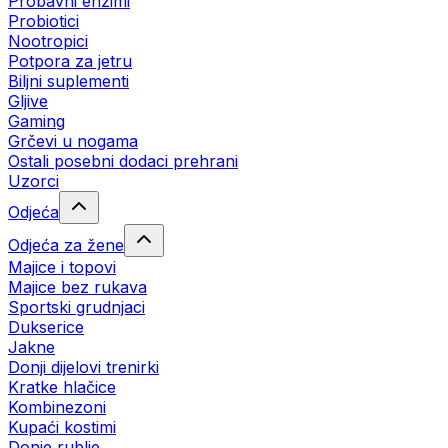
Probavni enzimi
Probiotici
Nootropici
Potpora za jetru
Biljni suplementi
Gljive
Gaming
Grčevi u nogama
Ostali posebni dodaci prehrani
Uzorci
Odjeća
Odjeća za žene
Majice i topovi
Majice bez rukava
Sportski grudnjaci
Dukserice
Jakne
Donji dijelovi trenirki
Kratke hlačice
Kombinezoni
Kupaći kostimi
Donje rublje