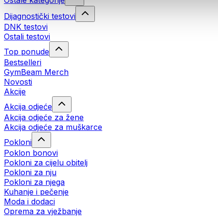
Ostale kategorije
Dijagnostički testovi
DNK testovi
Ostali testovi
Top ponude
Bestselleri
GymBeam Merch
Novosti
Akcije
Akcija odjeće
Akcija odjeće za žene
Akcija odjeće za muškarce
Pokloni
Poklon bonovi
Pokloni za cijelu obitelj
Pokloni za nju
Pokloni za njega
Kuhanje i pečenje
Moda i dodaci
Oprema za vježbanje