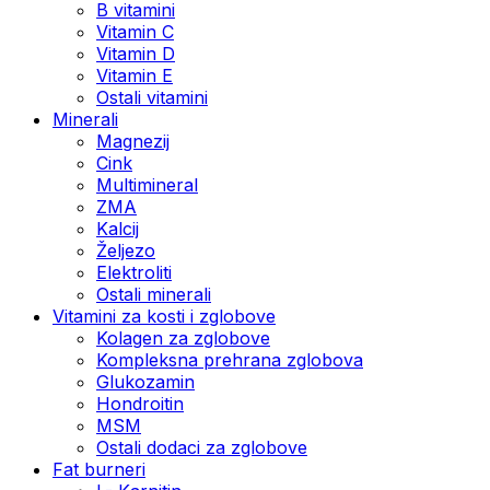
B vitamini
Vitamin C
Vitamin D
Vitamin E
Ostali vitamini
Minerali
Magnezij
Cink
Multimineral
ZMA
Kalcij
Željezo
Elektroliti
Ostali minerali
Vitamini za kosti i zglobove
Kolagen za zglobove
Kompleksna prehrana zglobova
Glukozamin
Hondroitin
MSM
Ostali dodaci za zglobove
Fat burneri