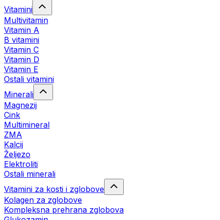
Vitamini
Multivitamin
Vitamin A
B vitamini
Vitamin C
Vitamin D
Vitamin E
Ostali vitamini
Minerali
Magnezij
Cink
Multimineral
ZMA
Kalcij
Željezo
Elektroliti
Ostali minerali
Vitamini za kosti i zglobove
Kolagen za zglobove
Kompleksna prehrana zglobova
Glukozamin