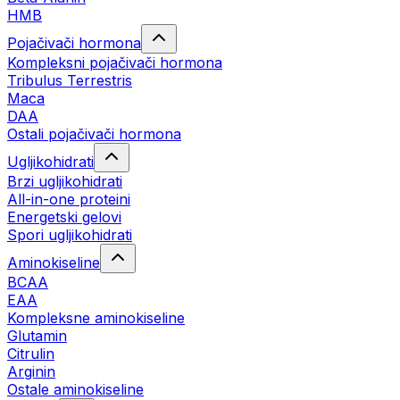
HMB
Pojačivači hormona
Kompleksni pojačivači hormona
Tribulus Terrestris
Maca
DAA
Ostali pojačivači hormona
Ugljikohidrati
Brzi ugljikohidrati
All-in-one proteini
Energetski gelovi
Spori ugljikohidrati
Aminokiseline
BCAA
EAA
Kompleksne aminokiseline
Glutamin
Citrulin
Arginin
Ostale aminokiseline