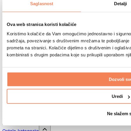
Sportske torbe
Saglasnost
Detalji
Ruksaci
Oprema prema aktivnosti
Trčanje
Ova web stranica koristi kolačiće
Borilački sportovi
Koristimo kolačiće da Vam omogućimo jednostavno i sigurno ko
Biciklizam
Joga i pilates
sadržaja, povezivanje s društvenim mrežama te poboljšanje k
Kupanje hladnom vodom
prometa na stranici. Kolačiće dijelimo s društvenim i oglaš
Plivanje
kombinirati s drugim podacima koje su prikupili uporabom nj
Planinarenje
Biohacking
Terapija crvenim svjetlom
Filteri i vrčevi za vodu
Dozvoli sv
Eko kućanstvo
Deterdženti za rublje
Uredi
Sredstva za čišćenje
Prirodna kozmetika
Ne slažem 
Gelovi za tuširanje i sapuni
Šamponi i kozmetika za kosu