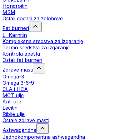
Hondroitin
MSM
Ostali dodaci za zglobove
Fat burneri
L- Karnitin
Kompleksna sredstva za izgaranje
Termo sredstva za izgaranje
Kontrola apetita
Ostali fat burneri
Zdrave masti
Omega-3
Omega 3-6-9
CLA i HCA
MCT ulje
Krill ulje
Lecitin
Riblje ulje
Ostale zdrave masti
Ashwagandha
Jednokomponentna ashwagandha