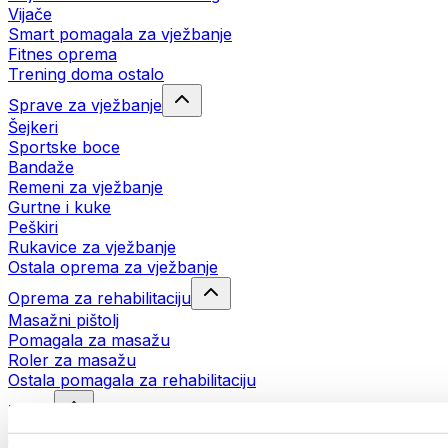
Vijače
Smart pomagala za vježbanje
Fitnes oprema
Trening doma ostalo
Sprave za vježbanje
Šejkeri
Sportske boce
Bandaže
Remeni za vježbanje
Gurtne i kuke
Peškiri
Rukavice za vježbanje
Ostala oprema za vježbanje
Oprema za rehabilitaciju
Masažni pištolj
Pomagala za masažu
Roler za masažu
Ostala pomagala za rehabilitaciju
Torbe
Torbe za hranu