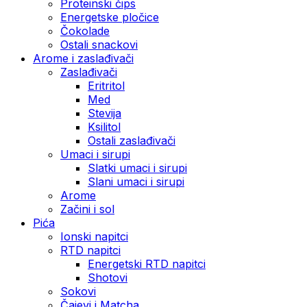
Proteinski čips
Energetske pločice
Čokolade
Ostali snackovi
Arome i zaslađivači
Zaslađivači
Eritritol
Med
Stevija
Ksilitol
Ostali zaslađivači
Umaci i sirupi
Slatki umaci i sirupi
Slani umaci i sirupi
Arome
Začini i sol
Pića
Ionski napitci
RTD napitci
Energetski RTD napitci
Shotovi
Sokovi
Čajevi i Matcha