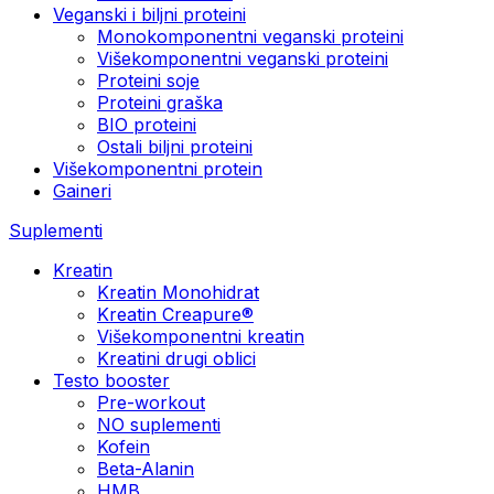
Veganski i biljni proteini
Monokomponentni veganski proteini
Višekomponentni veganski proteini
Proteini soje
Proteini graška
BIO proteini
Ostali biljni proteini
Višekomponentni protein
Gaineri
Suplementi
Kreatin
Kreatin Monohidrat
Kreatin Creapure®
Višekomponentni kreatin
Kreatini drugi oblici
Testo booster
Pre-workout
NO suplementi
Kofein
Beta-Alanin
HMB