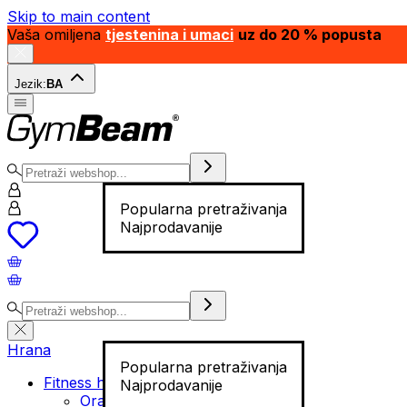
Skip to main content
Vaša omiljena
tjestenina i umaci
uz do 20 % popusta
Jezik:
BA
Popularna pretraživanja
Najprodavanije
Hrana
Popularna pretraživanja
Fitness hrana
Najprodavanije
Orašasti plodovi