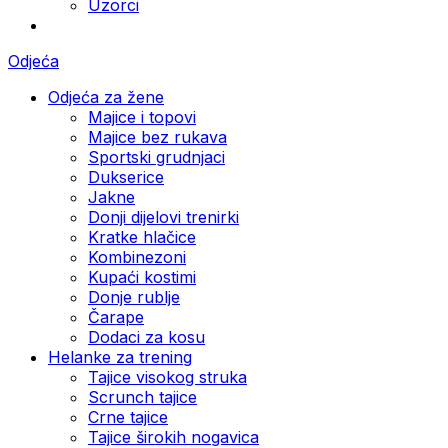
Uzorci
Odjeća
Odjeća za žene
Majice i topovi
Majice bez rukava
Sportski grudnjaci
Dukserice
Jakne
Donji dijelovi trenirki
Kratke hlačice
Kombinezoni
Kupaći kostimi
Donje rublje
Čarape
Dodaci za kosu
Helanke za trening
Tajice visokog struka
Scrunch tajice
Crne tajice
Tajice širokih nogavica