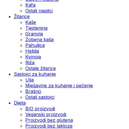
Kafa
Ostali napitci
Žitarice
Kaše
Tjestenina
Granola
Zobena kaša
Pahuljice
Heljda
Kvinoja
Riža
Ostale žitarice
Sastojci za kuhanje
Ulja
Mješavine za kuhanje i pečenje
Brašno
Ostali sastojci
Dijeta
BIO proizvodi
Veganski proizvodi
Proizvodi bez glutena
Proizvodi bez laktoze