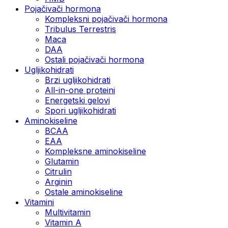
Pojačivači hormona
Kompleksni pojačivači hormona
Tribulus Terrestris
Maca
DAA
Ostali pojačivači hormona
Ugljikohidrati
Brzi ugljikohidrati
All-in-one proteini
Energetski gelovi
Spori ugljikohidrati
Aminokiseline
BCAA
EAA
Kompleksne aminokiseline
Glutamin
Citrulin
Arginin
Ostale aminokiseline
Vitamini
Multivitamin
Vitamin A