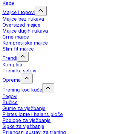
Kape
Majice i topovi
Majice bez rukava
Oversized majice
Majice dugih rukava
Crne majice
Kompresijske majice
Slim-fit majice
Trendi
Kompleti
Trenirke setovi
Oprema
Trening kod kuće
Tegovi
Bučice
Gume za vježbanje
Pilates lopte i balans ploče
Podloge za vježbanje
Šipke za vježbanje
Prijenosni sustavi za trening