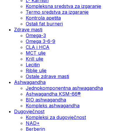
L- Karnitin
Kompleksna sredstva za izgaranje
Termo sredstva za izgaranje
Kontrola apetita
Ostali fat burneri
Zdrave masti
Omega-3
Omega 3-6-9
CLA i HCA
MCT ulje
Krill ulje
Lecitin
Riblje ulje
Ostale zdrave masti
Ashwagandha
Jednokomponentna ashwagandha
Ashwagandha KSM-66®
BIO ashwagandha
Kompleks ashwagandha
Dugovječnost
Kompleksi za dugovječnost
NAD+
Berberin