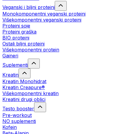
Veganski i biljni proteini
Monokomponentni veganski proteini
Višekomponentni veganski proteini
Proteini soje
Proteini graška
BIO proteini
Ostali biljni proteini
Višekomponentni protein
Gaineri
Suplementi
Kreatin
Kreatin Monohidrat
Kreatin Creapure®
Višekomponentni kreatin
Kreatini drugi oblici
Testo booster
Pre-workout
NO suplementi
Kofein
Beta-Alanin