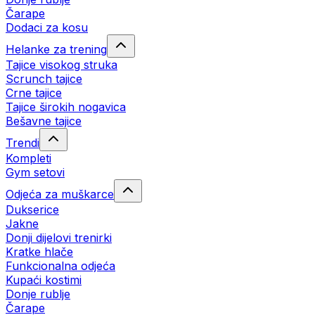
Čarape
Dodaci za kosu
Helanke za trening
Tajice visokog struka
Scrunch tajice
Crne tajice
Tajice širokih nogavica
Bešavne tajice
Trendi
Kompleti
Gym setovi
Odjeća za muškarce
Dukserice
Jakne
Donji dijelovi trenirki
Kratke hlače
Funkcionalna odjeća
Kupaći kostimi
Donje rublje
Čarape