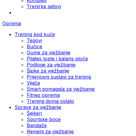
Kompleti
Trenirke setovi
Oprema
Trening kod kuće
Tegovi
Bučice
Gume za vježbanje
Pilates lopte i balans ploče
Podloge za vježbanje
Šipke za vježbanje
Prijenosni sustavi za trening
Vijače
Smart pomagala za vježbanje
Fitnes oprema
Trening doma ostalo
Sprave za vježbanje
Šejkeri
Sportske boce
Bandaže
Remeni za vježbanje