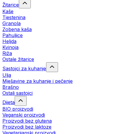
Žitarice
Kaše
Tjestenina
Granola
Zobena kaša
Pahuljice
Heljda
Kvinoja
Riža
Ostale žitarice
Sastojci za kuhanje
Ulja
Mješavine za kuhanje i pečenje
Brašno
Ostali sastojci
Dijeta
BIO proizvodi
Veganski proizvodi
Proizvodi bez glutena
Proizvodi bez laktoze
Vegetarijanski proizvodi