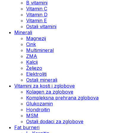
B vitamini
Vitamin C
Vitamin D
Vitamin E
Ostali vitamini
Minerali
Magnezij
Cink
Multimineral
ZMA
Kalcij
Željezo
Elektroliti
Ostali minerali
Vitamini za kosti i zglobove
Kolagen za zglobove
Kompleksna prehrana zglobova
Glukozamin
Hondroitin
MSM
Ostali dodaci za zglobove
Fat burneri