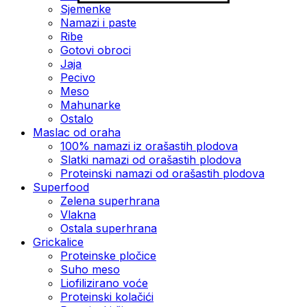
Sjemenke
Namazi i paste
Ribe
Gotovi obroci
Jaja
Pecivo
Meso
Mahunarke
Ostalo
Maslac od oraha
100% namazi iz orašastih plodova
Slatki namazi od orašastih plodova
Proteinski namazi od orašastih plodova
Superfood
Zelena superhrana
Vlakna
Ostala superhrana
Grickalice
Proteinske pločice
Suho meso
Liofilizirano voće
Proteinski kolačići