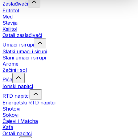
Zaslađivači
Eritritol
Med
Stevija
Ksilitol
Ostali zaslađivači
Umaci i sirupi
Slatki umaci i sirupi
Slani umaci i sirupi
Arome
Začini i sol
Pića
Ionski napitci
RTD napitci
Energetski RTD napitci
Shotovi
Sokovi
Čajevi i Matcha
Kafa
Ostali napitci