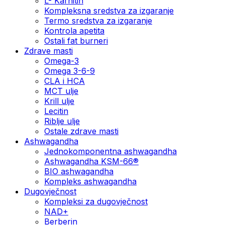
L- Karnitin
Kompleksna sredstva za izgaranje
Termo sredstva za izgaranje
Kontrola apetita
Ostali fat burneri
Zdrave masti
Omega-3
Omega 3-6-9
CLA i HCA
MCT ulje
Krill ulje
Lecitin
Riblje ulje
Ostale zdrave masti
Ashwagandha
Jednokomponentna ashwagandha
Ashwagandha KSM-66®
BIO ashwagandha
Kompleks ashwagandha
Dugovječnost
Kompleksi za dugovječnost
NAD+
Berberin