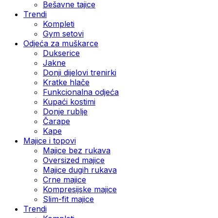
Bešavne tajice
Trendi
Kompleti
Gym setovi
Odjeća za muškarce
Dukserice
Jakne
Donji dijelovi trenirki
Kratke hlače
Funkcionalna odjeća
Kupaći kostimi
Donje rublje
Čarape
Kape
Majice i topovi
Majice bez rukava
Oversized majice
Majice dugih rukava
Crne majice
Kompresijske majice
Slim-fit majice
Trendi