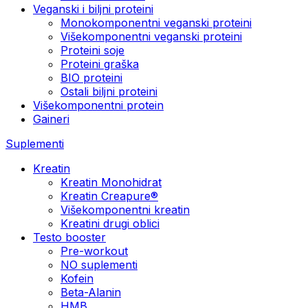
Veganski i biljni proteini
Monokomponentni veganski proteini
Višekomponentni veganski proteini
Proteini soje
Proteini graška
BIO proteini
Ostali biljni proteini
Višekomponentni protein
Gaineri
Suplementi
Kreatin
Kreatin Monohidrat
Kreatin Creapure®
Višekomponentni kreatin
Kreatini drugi oblici
Testo booster
Pre-workout
NO suplementi
Kofein
Beta-Alanin
HMB