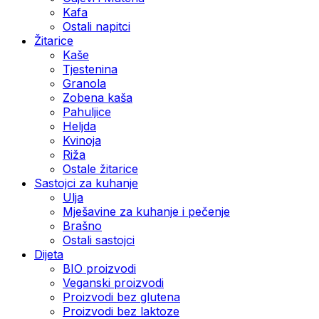
Kafa
Ostali napitci
Žitarice
Kaše
Tjestenina
Granola
Zobena kaša
Pahuljice
Heljda
Kvinoja
Riža
Ostale žitarice
Sastojci za kuhanje
Ulja
Mješavine za kuhanje i pečenje
Brašno
Ostali sastojci
Dijeta
BIO proizvodi
Veganski proizvodi
Proizvodi bez glutena
Proizvodi bez laktoze