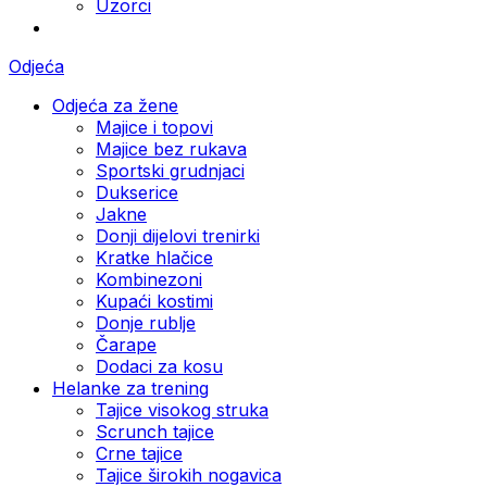
Uzorci
Odjeća
Odjeća za žene
Majice i topovi
Majice bez rukava
Sportski grudnjaci
Dukserice
Jakne
Donji dijelovi trenirki
Kratke hlačice
Kombinezoni
Kupaći kostimi
Donje rublje
Čarape
Dodaci za kosu
Helanke za trening
Tajice visokog struka
Scrunch tajice
Crne tajice
Tajice širokih nogavica