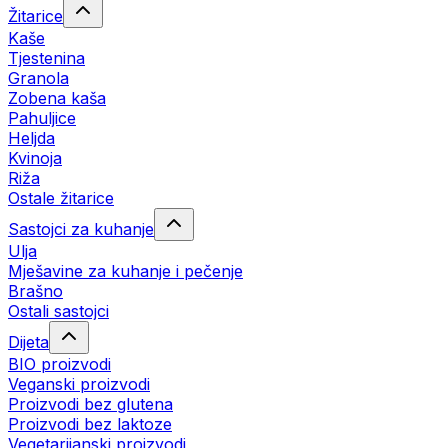
Žitarice
Kaše
Tjestenina
Granola
Zobena kaša
Pahuljice
Heljda
Kvinoja
Riža
Ostale žitarice
Sastojci za kuhanje
Ulja
Mješavine za kuhanje i pečenje
Brašno
Ostali sastojci
Dijeta
BIO proizvodi
Veganski proizvodi
Proizvodi bez glutena
Proizvodi bez laktoze
Vegetarijanski proizvodi