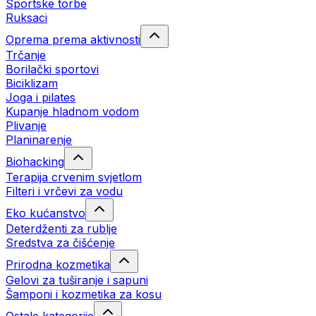
Sportske torbe
Ruksaci
Oprema prema aktivnosti
Trčanje
Borilački sportovi
Biciklizam
Joga i pilates
Kupanje hladnom vodom
Plivanje
Planinarenje
Biohacking
Terapija crvenim svjetlom
Filteri i vrčevi za vodu
Eko kućanstvo
Deterdženti za rublje
Sredstva za čišćenje
Prirodna kozmetika
Gelovi za tuširanje i sapuni
Šamponi i kozmetika za kosu