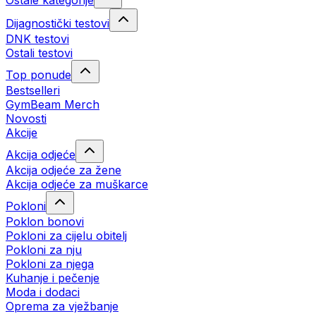
Ostale kategorije
Dijagnostički testovi
DNK testovi
Ostali testovi
Top ponude
Bestselleri
GymBeam Merch
Novosti
Akcije
Akcija odjeće
Akcija odjeće za žene
Akcija odjeće za muškarce
Pokloni
Poklon bonovi
Pokloni za cijelu obitelj
Pokloni za nju
Pokloni za njega
Kuhanje i pečenje
Moda i dodaci
Oprema za vježbanje