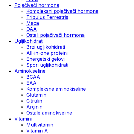
Pojačivači hormona
Kompleksni pojačivači hormona
Tribulus Terrestris
Maca
DAA
Ostali pojačivači hormona
Ugljikohidrati
Brzi ugljikohidrati
All-in-one proteini
Energetski gelovi
Spori ugljikohidrati
Aminokiseline
BCAA
EAA
Kompleksne aminokiseline
Glutamin
Citrulin
Arginin
Ostale aminokiseline
Vitamini
Multivitamin
Vitamin A