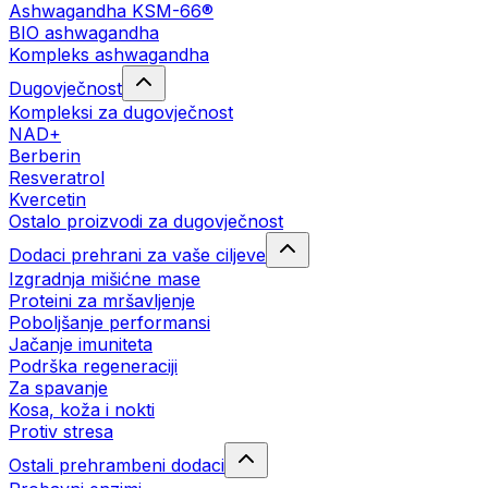
Ashwagandha KSM-66®
BIO ashwagandha
Kompleks ashwagandha
Dugovječnost
Kompleksi za dugovječnost
NAD+
Berberin
Resveratrol
Kvercetin
Ostalo proizvodi za dugovječnost
Dodaci prehrani za vaše ciljeve
Izgradnja mišićne mase
Proteini za mršavljenje
Poboljšanje performansi
Jačanje imuniteta
Podrška regeneraciji
Za spavanje
Kosa, koža i nokti
Protiv stresa
Ostali prehrambeni dodaci