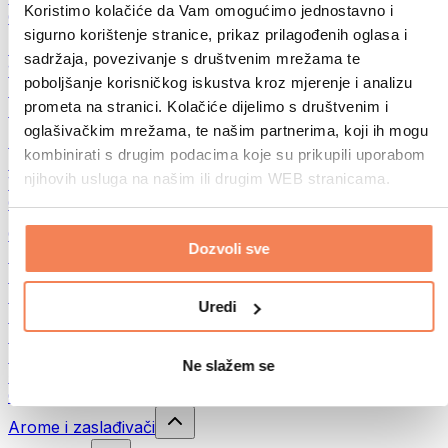
Koristimo kolačiće da Vam omogućimo jednostavno i
Ostalo
sigurno korištenje stranice, prikaz prilagođenih oglasa i
Maslac od oraha
sadržaja, povezivanje s društvenim mrežama te
100% namazi iz orašastih plodova
poboljšanje korisničkog iskustva kroz mjerenje i analizu
Slatki namazi od orašastih plodova
prometa na stranici. Kolačiće dijelimo s društvenim i
Proteinski namazi od orašastih plodova
oglašivačkim mrežama, te našim partnerima, koji ih mogu
Superfood
kombinirati s drugim podacima koje su prikupili uporabom
Zelena superhrana
njihovih usluga na našim ili drugim WEB stranicama.
Vlakna
Ostala superhrana
Grickalice
Dozvoli sve
Proteinske pločice
Suho meso
Liofilizirano voće
Uredi
Proteinski kolačići
Proteinski čips
Energetske pločice
Ne slažem se
Čokolade
Ostali snackovi
Arome i zaslađivači