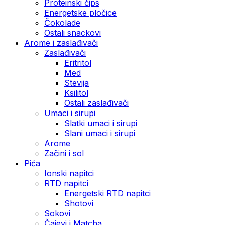
Proteinski čips
Energetske pločice
Čokolade
Ostali snackovi
Arome i zaslađivači
Zaslađivači
Eritritol
Med
Stevija
Ksilitol
Ostali zaslađivači
Umaci i sirupi
Slatki umaci i sirupi
Slani umaci i sirupi
Arome
Začini i sol
Pića
Ionski napitci
RTD napitci
Energetski RTD napitci
Shotovi
Sokovi
Čajevi i Matcha