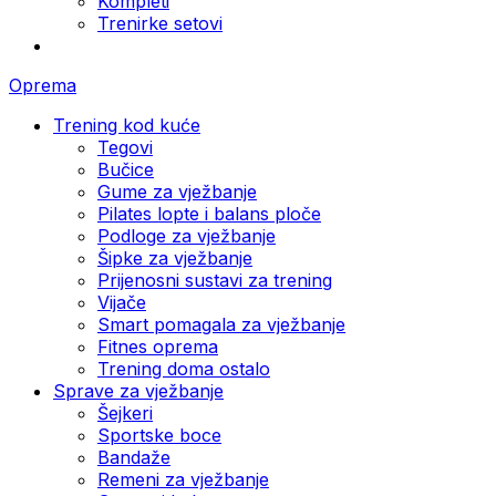
Kompleti
Trenirke setovi
Oprema
Trening kod kuće
Tegovi
Bučice
Gume za vježbanje
Pilates lopte i balans ploče
Podloge za vježbanje
Šipke za vježbanje
Prijenosni sustavi za trening
Vijače
Smart pomagala za vježbanje
Fitnes oprema
Trening doma ostalo
Sprave za vježbanje
Šejkeri
Sportske boce
Bandaže
Remeni za vježbanje