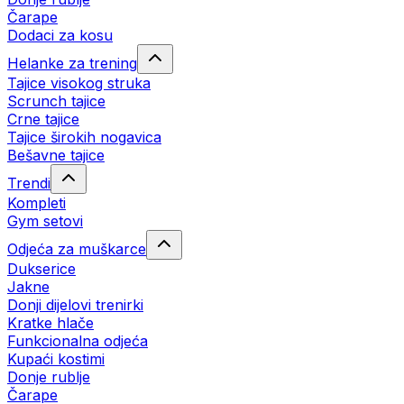
Čarape
Dodaci za kosu
Helanke za trening
Tajice visokog struka
Scrunch tajice
Crne tajice
Tajice širokih nogavica
Bešavne tajice
Trendi
Kompleti
Gym setovi
Odjeća za muškarce
Dukserice
Jakne
Donji dijelovi trenirki
Kratke hlače
Funkcionalna odjeća
Kupaći kostimi
Donje rublje
Čarape