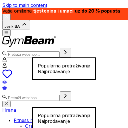
Skip to main content
Vaša omiljena
tjestenina i umaci
uz do 20 % popusta
Jezik:
BA
Popularna pretraživanja
Najprodavanije
Hrana
Popularna pretraživanja
Fitness hrana
Najprodavanije
Orašasti plodovi