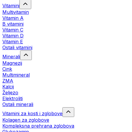
Vitamini
Multivitamin
Vitamin A
B vitamini
Vitamin C
Vitamin D
Vitamin E
Ostali vitamini
Minerali
Magnezij
Cink
Multimineral
ZMA
Kalcij
Željezo
Elektroliti
Ostali minerali
Vitamini za kosti i zglobove
Kolagen za zglobove
Kompleksna prehrana zglobova
Glukozamin