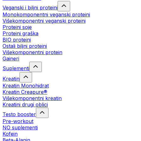
Veganski i biljni proteini
Monokomponentni veganski proteini
Višekomponentni veganski proteini
Proteini soje
Proteini graška
BIO proteini
Ostali biljni proteini
Višekomponentni protein
Gaineri
Suplementi
Kreatin
Kreatin Monohidrat
Kreatin Creapure®
Višekomponentni kreatin
Kreatini drugi oblici
Testo booster
Pre-workout
NO suplementi
Kofein
Beta-Alanin