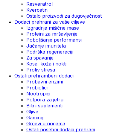
Resveratrol
Kvercetin
Ostalo proizvodi za dugovječnost
Dodaci prehrani za vaše ciljeve
Izgradnja mišićne mase
Proteini za mršavljenje
Poboljšanje performansi
Jačanje imuniteta
Podrška regeneraciji
Za spavanje
Kosa, koža i nokti
Protiv stresa
Ostali prehrambeni dodaci
Probavni enzimi
Probiotici
Nootropici
Potpora za jetru
Biljni suplementi
Gljive
Gaming
Grčevi u nogama
Ostali posebni dodaci prehrani