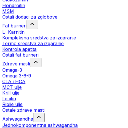
Hondroitin
MSM
Ostali dodaci za zglobove
Fat burneri
L- Karnitin
Kompleksna sredstva za izgaranje
Termo sredstva za izgaranje
Kontrola apetita
Ostali fat burneri
Zdrave masti
Omega-3
Omega 3-6-9
CLA i HCA
MCT ulje
Krill ulje
Lecitin
Riblje ulje
Ostale zdrave masti
Ashwagandha
Jednokomponentna ashwagandha