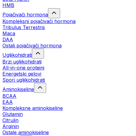
HMB
Pojačivači hormona
Kompleksni pojačivači hormona
Tribulus Terrestris
Maca
DAA
Ostali pojačivači hormona
Ugljikohidrati
Brzi ugljikohidrati
All-in-one proteini
Energetski gelovi
Spori ugljikohidrati
Aminokiseline
BCAA
EAA
Kompleksne aminokiseline
Glutamin
Citrulin
Arginin
Ostale aminokiseline