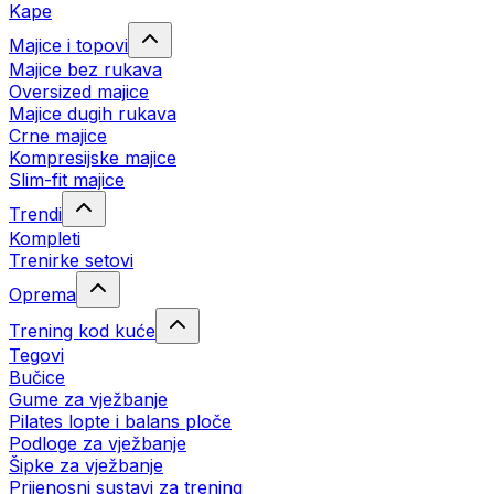
Kape
Majice i topovi
Majice bez rukava
Oversized majice
Majice dugih rukava
Crne majice
Kompresijske majice
Slim-fit majice
Trendi
Kompleti
Trenirke setovi
Oprema
Trening kod kuće
Tegovi
Bučice
Gume za vježbanje
Pilates lopte i balans ploče
Podloge za vježbanje
Šipke za vježbanje
Prijenosni sustavi za trening