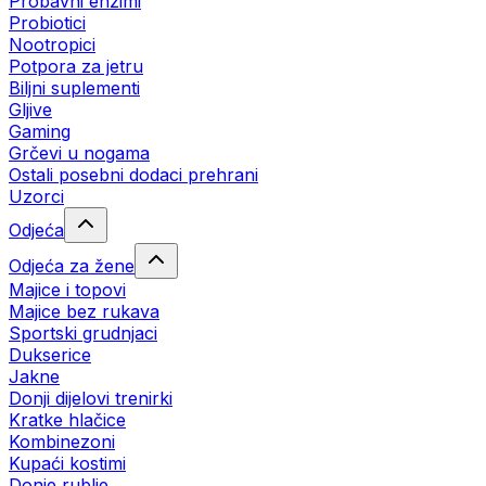
Probavni enzimi
Probiotici
Nootropici
Potpora za jetru
Biljni suplementi
Gljive
Gaming
Grčevi u nogama
Ostali posebni dodaci prehrani
Uzorci
Odjeća
Odjeća za žene
Majice i topovi
Majice bez rukava
Sportski grudnjaci
Dukserice
Jakne
Donji dijelovi trenirki
Kratke hlačice
Kombinezoni
Kupaći kostimi
Donje rublje