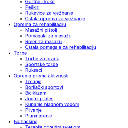
Gurtne i kuke
Peškiri
Rukavice za vježbanje
Ostala oprema za vježbanje
Oprema za rehabilitaciju
Masažni pištolj
Pomagala za masažu
Roler za masažu
Ostala pomagala za rehabilitaciju
Torbe
Torbe za hranu
Sportske torbe
Ruksaci
Oprema prema aktivnosti
Trčanje
Borilački sportovi
Biciklizam
Joga i pilates
Kupanje hladnom vodom
Plivanje
Planinarenje
Biohacking
Terapija crvenim svjetlom