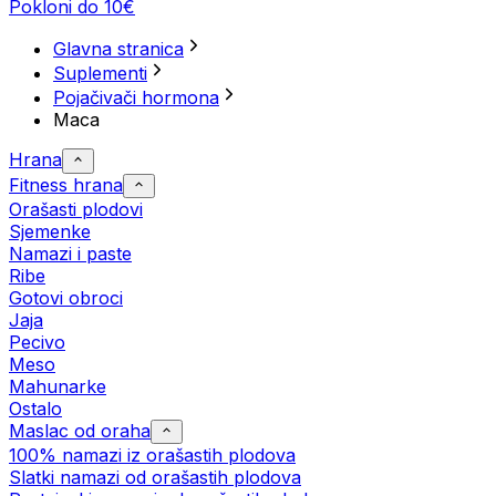
Pokloni do 10€
Glavna stranica
Suplementi
Pojačivači hormona
Maca
Hrana
Fitness hrana
Orašasti plodovi
Sjemenke
Namazi i paste
Ribe
Gotovi obroci
Jaja
Pecivo
Meso
Mahunarke
Ostalo
Maslac od oraha
100% namazi iz orašastih plodova
Slatki namazi od orašastih plodova