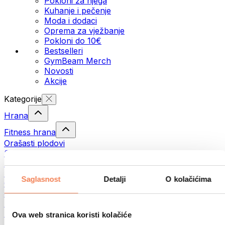
Pokloni za njega
Kuhanje i pečenje
Moda i dodaci
Oprema za vježbanje
Pokloni do 10€
Bestselleri
GymBeam Merch
Novosti
Akcije
Kategorije
Hrana
Fitness hrana
Orašasti plodovi
Sjemenke
Namazi i paste
Ribe
Saglasnost
Detalji
O kolačićima
Gotovi obroci
Jaja
Pecivo
Meso
Ova web stranica koristi kolačiće
Mahunarke