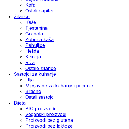
Kafa
Ostali napitci
Žitarice
Kaše
Tjestenina
Granola
Zobena kaša
Pahuljice
Heljda
Kvinoja
Riža
Ostale žitarice
Sastojci za kuhanje
Ulja
Mješavine za kuhanje i pečenje
Brašno
Ostali sastojci
Dijeta
BIO proizvodi
Veganski proizvodi
Proizvodi bez glutena
Proizvodi bez laktoze