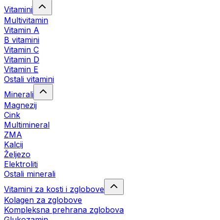
Vitamini
Multivitamin
Vitamin A
B vitamini
Vitamin C
Vitamin D
Vitamin E
Ostali vitamini
Minerali
Magnezij
Cink
Multimineral
ZMA
Kalcij
Željezo
Elektroliti
Ostali minerali
Vitamini za kosti i zglobove
Kolagen za zglobove
Kompleksna prehrana zglobova
Glukozamin