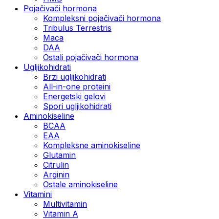
Pojačivači hormona
Kompleksni pojačivači hormona
Tribulus Terrestris
Maca
DAA
Ostali pojačivači hormona
Ugljikohidrati
Brzi ugljikohidrati
All-in-one proteini
Energetski gelovi
Spori ugljikohidrati
Aminokiseline
BCAA
EAA
Kompleksne aminokiseline
Glutamin
Citrulin
Arginin
Ostale aminokiseline
Vitamini
Multivitamin
Vitamin A