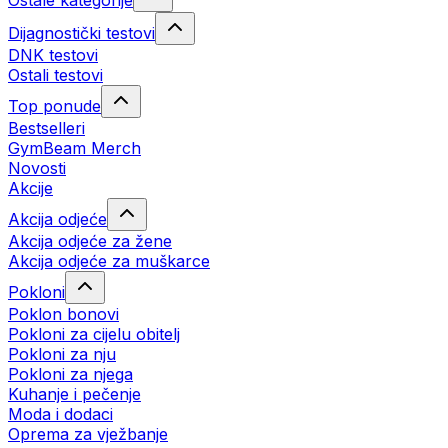
Ostale kategorije
Dijagnostički testovi
DNK testovi
Ostali testovi
Top ponude
Bestselleri
GymBeam Merch
Novosti
Akcije
Akcija odjeće
Akcija odjeće za žene
Akcija odjeće za muškarce
Pokloni
Poklon bonovi
Pokloni za cijelu obitelj
Pokloni za nju
Pokloni za njega
Kuhanje i pečenje
Moda i dodaci
Oprema za vježbanje