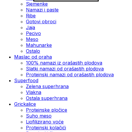
Sjemenke
Namazi i paste
Ribe
Gotovi obroci
Jaja
Pecivo
Meso
Mahunarke
Ostalo
Maslac od oraha
100% namazi iz orašastih plodova
Slatki namazi od orašastih plodova
Proteinski namazi od orašastih plodova
Superfood
Zelena superhrana
Vlakna
Ostala superhrana
Grickalice
Proteinske pločice
Suho meso
Liofilizirano voće
Proteinski kolačići