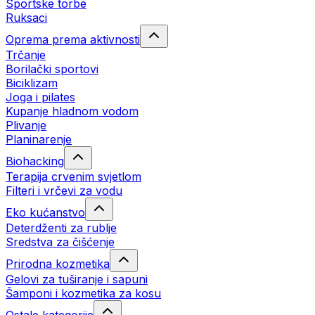
Sportske torbe
Ruksaci
Oprema prema aktivnosti
Trčanje
Borilački sportovi
Biciklizam
Joga i pilates
Kupanje hladnom vodom
Plivanje
Planinarenje
Biohacking
Terapija crvenim svjetlom
Filteri i vrčevi za vodu
Eko kućanstvo
Deterdženti za rublje
Sredstva za čišćenje
Prirodna kozmetika
Gelovi za tuširanje i sapuni
Šamponi i kozmetika za kosu