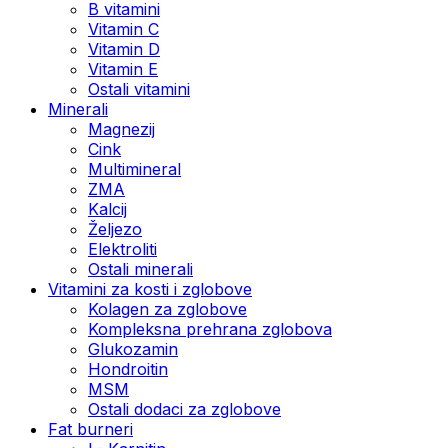
B vitamini
Vitamin C
Vitamin D
Vitamin E
Ostali vitamini
Minerali
Magnezij
Cink
Multimineral
ZMA
Kalcij
Željezo
Elektroliti
Ostali minerali
Vitamini za kosti i zglobove
Kolagen za zglobove
Kompleksna prehrana zglobova
Glukozamin
Hondroitin
MSM
Ostali dodaci za zglobove
Fat burneri