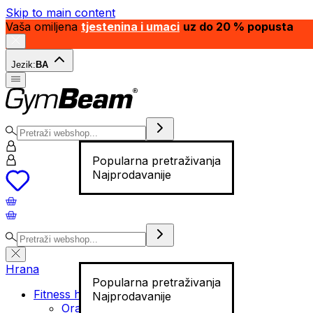
Skip to main content
Vaša omiljena
tjestenina i umaci
uz do 20 % popusta
Jezik:
BA
Popularna pretraživanja
Najprodavanije
Hrana
Popularna pretraživanja
Fitness hrana
Najprodavanije
Orašasti plodovi