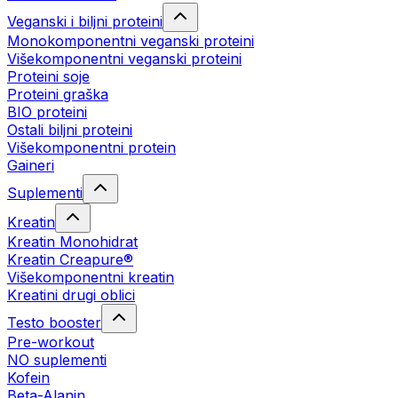
Veganski i biljni proteini
Monokomponentni veganski proteini
Višekomponentni veganski proteini
Proteini soje
Proteini graška
BIO proteini
Ostali biljni proteini
Višekomponentni protein
Gaineri
Suplementi
Kreatin
Kreatin Monohidrat
Kreatin Creapure®
Višekomponentni kreatin
Kreatini drugi oblici
Testo booster
Pre-workout
NO suplementi
Kofein
Beta-Alanin