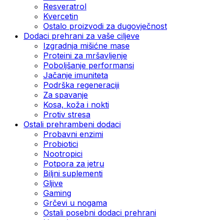
Resveratrol
Kvercetin
Ostalo proizvodi za dugovječnost
Dodaci prehrani za vaše ciljeve
Izgradnja mišićne mase
Proteini za mršavljenje
Poboljšanje performansi
Jačanje imuniteta
Podrška regeneraciji
Za spavanje
Kosa, koža i nokti
Protiv stresa
Ostali prehrambeni dodaci
Probavni enzimi
Probiotici
Nootropici
Potpora za jetru
Biljni suplementi
Gljive
Gaming
Grčevi u nogama
Ostali posebni dodaci prehrani