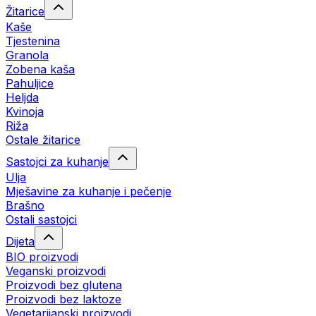
Žitarice
Kaše
Tjestenina
Granola
Zobena kaša
Pahuljice
Heljda
Kvinoja
Riža
Ostale žitarice
Sastojci za kuhanje
Ulja
Mješavine za kuhanje i pečenje
Brašno
Ostali sastojci
Dijeta
BIO proizvodi
Veganski proizvodi
Proizvodi bez glutena
Proizvodi bez laktoze
Vegetarijanski proizvodi