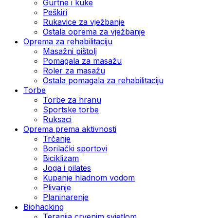
Gurtne i kuke
Peškiri
Rukavice za vježbanje
Ostala oprema za vježbanje
Oprema za rehabilitaciju
Masažni pištolj
Pomagala za masažu
Roler za masažu
Ostala pomagala za rehabilitaciju
Torbe
Torbe za hranu
Sportske torbe
Ruksaci
Oprema prema aktivnosti
Trčanje
Borilački sportovi
Biciklizam
Joga i pilates
Kupanje hladnom vodom
Plivanje
Planinarenje
Biohacking
Terapija crvenim svjetlom