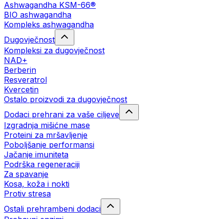
Ashwagandha KSM-66®
BIO ashwagandha
Kompleks ashwagandha
Dugovječnost
Kompleksi za dugovječnost
NAD+
Berberin
Resveratrol
Kvercetin
Ostalo proizvodi za dugovječnost
Dodaci prehrani za vaše ciljeve
Izgradnja mišićne mase
Proteini za mršavljenje
Poboljšanje performansi
Jačanje imuniteta
Podrška regeneraciji
Za spavanje
Kosa, koža i nokti
Protiv stresa
Ostali prehrambeni dodaci