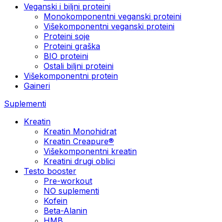
Veganski i biljni proteini
Monokomponentni veganski proteini
Višekomponentni veganski proteini
Proteini soje
Proteini graška
BIO proteini
Ostali biljni proteini
Višekomponentni protein
Gaineri
Suplementi
Kreatin
Kreatin Monohidrat
Kreatin Creapure®
Višekomponentni kreatin
Kreatini drugi oblici
Testo booster
Pre-workout
NO suplementi
Kofein
Beta-Alanin
HMB