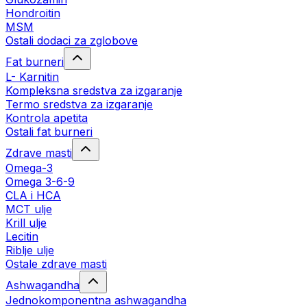
Hondroitin
MSM
Ostali dodaci za zglobove
Fat burneri
L- Karnitin
Kompleksna sredstva za izgaranje
Termo sredstva za izgaranje
Kontrola apetita
Ostali fat burneri
Zdrave masti
Omega-3
Omega 3-6-9
CLA i HCA
MCT ulje
Krill ulje
Lecitin
Riblje ulje
Ostale zdrave masti
Ashwagandha
Jednokomponentna ashwagandha