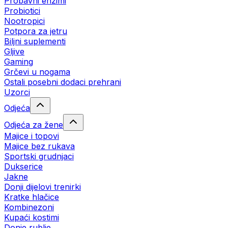
Probavni enzimi
Probiotici
Nootropici
Potpora za jetru
Biljni suplementi
Gljive
Gaming
Grčevi u nogama
Ostali posebni dodaci prehrani
Uzorci
Odjeća
Odjeća za žene
Majice i topovi
Majice bez rukava
Sportski grudnjaci
Dukserice
Jakne
Donji dijelovi trenirki
Kratke hlačice
Kombinezoni
Kupaći kostimi
Donje rublje