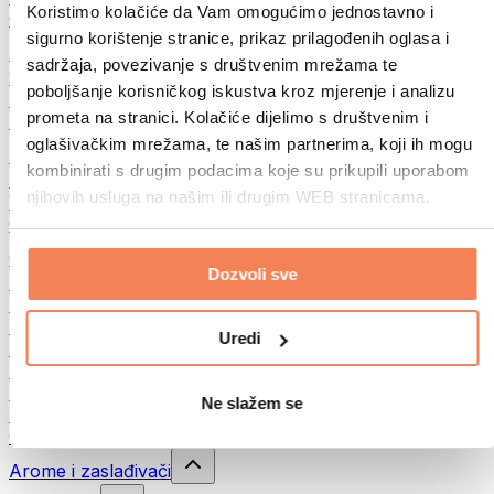
Koristimo kolačiće da Vam omogućimo jednostavno i
Ostalo
sigurno korištenje stranice, prikaz prilagođenih oglasa i
Maslac od oraha
sadržaja, povezivanje s društvenim mrežama te
100% namazi iz orašastih plodova
poboljšanje korisničkog iskustva kroz mjerenje i analizu
Slatki namazi od orašastih plodova
prometa na stranici. Kolačiće dijelimo s društvenim i
Proteinski namazi od orašastih plodova
oglašivačkim mrežama, te našim partnerima, koji ih mogu
Superfood
kombinirati s drugim podacima koje su prikupili uporabom
Zelena superhrana
njihovih usluga na našim ili drugim WEB stranicama.
Vlakna
Ostala superhrana
Grickalice
Dozvoli sve
Proteinske pločice
Suho meso
Liofilizirano voće
Uredi
Proteinski kolačići
Proteinski čips
Energetske pločice
Ne slažem se
Čokolade
Ostali snackovi
Arome i zaslađivači