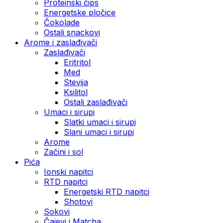
Proteinski čips
Energetske pločice
Čokolade
Ostali snackovi
Arome i zaslađivači
Zaslađivači
Eritritol
Med
Stevija
Ksilitol
Ostali zaslađivači
Umaci i sirupi
Slatki umaci i sirupi
Slani umaci i sirupi
Arome
Začini i sol
Pića
Ionski napitci
RTD napitci
Energetski RTD napitci
Shotovi
Sokovi
Čajevi i Matcha