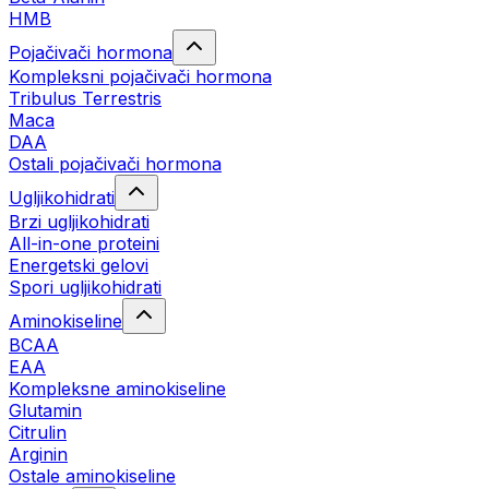
HMB
Pojačivači hormona
Kompleksni pojačivači hormona
Tribulus Terrestris
Maca
DAA
Ostali pojačivači hormona
Ugljikohidrati
Brzi ugljikohidrati
All-in-one proteini
Energetski gelovi
Spori ugljikohidrati
Aminokiseline
BCAA
EAA
Kompleksne aminokiseline
Glutamin
Citrulin
Arginin
Ostale aminokiseline