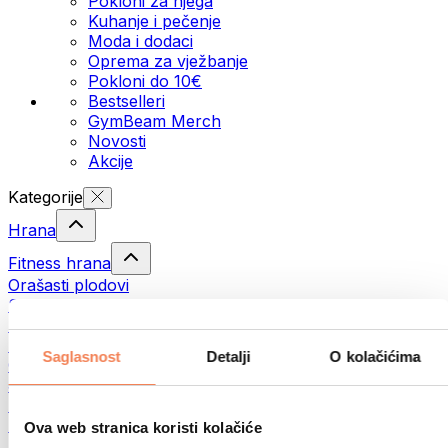
Pokloni za njega
Kuhanje i pečenje
Moda i dodaci
Oprema za vježbanje
Pokloni do 10€
Bestselleri
GymBeam Merch
Novosti
Akcije
Kategorije
Hrana
Fitness hrana
Orašasti plodovi
Sjemenke
Namazi i paste
Ribe
Saglasnost
Detalji
O kolačićima
Gotovi obroci
Jaja
Pecivo
Meso
Ova web stranica koristi kolačiće
Mahunarke