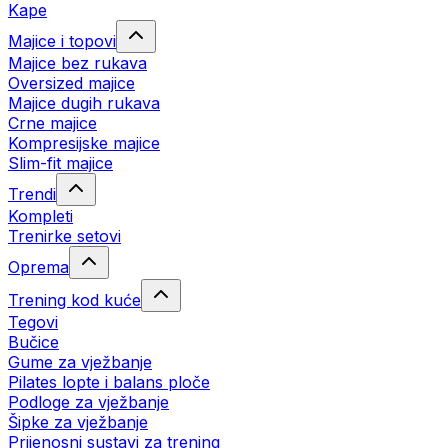
Kape
Majice i topovi
Majice bez rukava
Oversized majice
Majice dugih rukava
Crne majice
Kompresijske majice
Slim-fit majice
Trendi
Kompleti
Trenirke setovi
Oprema
Trening kod kuće
Tegovi
Bučice
Gume za vježbanje
Pilates lopte i balans ploče
Podloge za vježbanje
Šipke za vježbanje
Prijenosni sustavi za trening