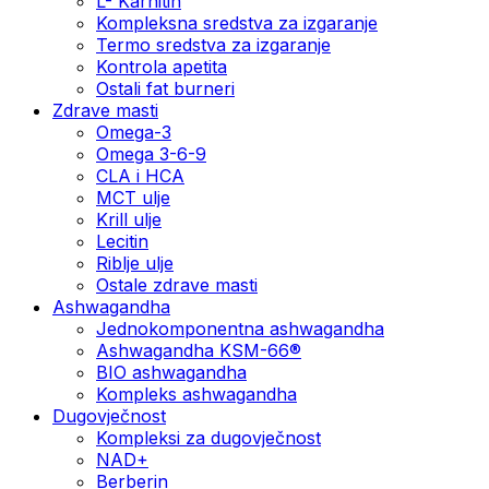
L- Karnitin
Kompleksna sredstva za izgaranje
Termo sredstva za izgaranje
Kontrola apetita
Ostali fat burneri
Zdrave masti
Omega-3
Omega 3-6-9
CLA i HCA
MCT ulje
Krill ulje
Lecitin
Riblje ulje
Ostale zdrave masti
Ashwagandha
Jednokomponentna ashwagandha
Ashwagandha KSM-66®
BIO ashwagandha
Kompleks ashwagandha
Dugovječnost
Kompleksi za dugovječnost
NAD+
Berberin