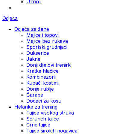
Uzorci
Odjeća
Odjeća za žene
Majice i topovi
Majice bez rukava
Sportski grudnjaci
Dukserice
Jakne
Donji dijelovi trenirki
Kratke hlačice
Kombinezoni
Kupaći kostimi
Donje rublje
Čarape
Dodaci za kosu
Helanke za trening
Tajice visokog struka
Scrunch tajice
Crne tajice
Tajice širokih nogavica