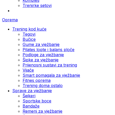
Kompleti
Trenirke setovi
Oprema
Trening kod kuće
Tegovi
Bučice
Gume za vježbanje
Pilates lopte i balans ploče
Podloge za vježbanje
Šipke za vježbanje
Prijenosni sustavi za trening
Vijače
Smart pomagala za vježbanje
Fitnes oprema
Trening doma ostalo
Sprave za vježbanje
Šejkeri
Sportske boce
Bandaže
Remeni za vježbanje