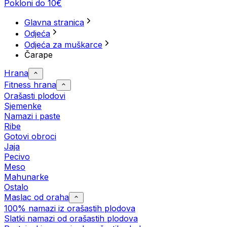
Pokloni do 10€
Glavna stranica
Odjeća
Odjeća za muškarce
Čarape
Hrana
Fitness hrana
Orašasti plodovi
Sjemenke
Namazi i paste
Ribe
Gotovi obroci
Jaja
Pecivo
Meso
Mahunarke
Ostalo
Maslac od oraha
100% namazi iz orašastih plodova
Slatki namazi od orašastih plodova