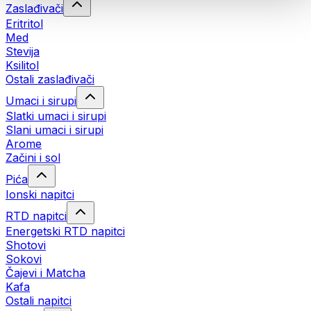
Zaslađivači
Eritritol
Med
Stevija
Ksilitol
Ostali zaslađivači
Umaci i sirupi
Slatki umaci i sirupi
Slani umaci i sirupi
Arome
Začini i sol
Pića
Ionski napitci
RTD napitci
Energetski RTD napitci
Shotovi
Sokovi
Čajevi i Matcha
Kafa
Ostali napitci