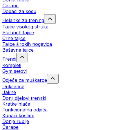
Čarape
Dodaci za kosu
Helanke za trening
Tajice visokog struka
Scrunch tajice
Crne tajice
Tajice širokih nogavica
Bešavne tajice
Trendi
Kompleti
Gym setovi
Odjeća za muškarce
Dukserice
Jakne
Donji dijelovi trenirki
Kratke hlače
Funkcionalna odjeća
Kupaći kostimi
Donje rublje
Čarape