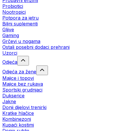
Probavni enzimi
Probiotici
Nootropici
Potpora za jetru
Biljni suplementi
Gljive
Gaming
Grčevi u nogama
Ostali posebni dodaci prehrani
Uzorci
Odjeća
Odjeća za žene
Majice i topovi
Majice bez rukava
Sportski grudnjaci
Dukserice
Jakne
Donji dijelovi trenirki
Kratke hlačice
Kombinezoni
Kupaći kostimi
Donje rublje