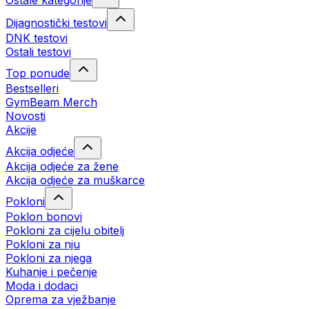
Ostale kategorije
Dijagnostički testovi
DNK testovi
Ostali testovi
Top ponude
Bestselleri
GymBeam Merch
Novosti
Akcije
Akcija odjeće
Akcija odjeće za žene
Akcija odjeće za muškarce
Pokloni
Poklon bonovi
Pokloni za cijelu obitelj
Pokloni za nju
Pokloni za njega
Kuhanje i pečenje
Moda i dodaci
Oprema za vježbanje