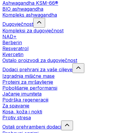
Ashwagandha KSM-66®
BIO ashwagandha
Kompleks ashwagandha
Dugovječnost
Kompleksi za dugovječnost
NAD+
Berberin
Resveratrol
Kvercetin
Ostalo proizvodi za dugovječnost
Dodaci prehrani za vaše ciljeve
Izgradnja mišićne mase
Proteini za mršavljenje
Poboljšanje performansi
Jačanje imuniteta
Podrška regeneraciji
Za spavanje
Kosa, koža i nokti
Protiv stresa
Ostali prehrambeni dodaci