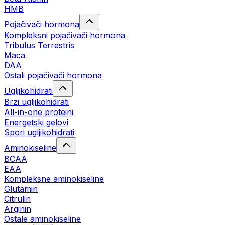
HMB
Pojačivači hormona
Kompleksni pojačivači hormona
Tribulus Terrestris
Maca
DAA
Ostali pojačivači hormona
Ugljikohidrati
Brzi ugljikohidrati
All-in-one proteini
Energetski gelovi
Spori ugljikohidrati
Aminokiseline
BCAA
EAA
Kompleksne aminokiseline
Glutamin
Citrulin
Arginin
Ostale aminokiseline