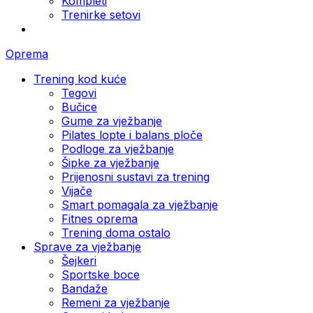
Kompleti
Trenirke setovi
Oprema
Trening kod kuće
Tegovi
Bučice
Gume za vježbanje
Pilates lopte i balans ploče
Podloge za vježbanje
Šipke za vježbanje
Prijenosni sustavi za trening
Vijače
Smart pomagala za vježbanje
Fitnes oprema
Trening doma ostalo
Sprave za vježbanje
Šejkeri
Sportske boce
Bandaže
Remeni za vježbanje