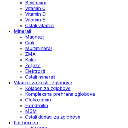
B vitamini
Vitamin C
Vitamin D
Vitamin E
Ostali vitamini
Minerali
Magnezij
Cink
Multimineral
ZMA
Kalcij
Željezo
Elektroliti
Ostali minerali
Vitamini za kosti i zglobove
Kolagen za zglobove
Kompleksna prehrana zglobova
Glukozamin
Hondroitin
MSM
Ostali dodaci za zglobove
Fat burneri