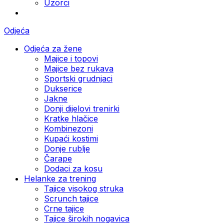
Uzorci
Odjeća
Odjeća za žene
Majice i topovi
Majice bez rukava
Sportski grudnjaci
Dukserice
Jakne
Donji dijelovi trenirki
Kratke hlačice
Kombinezoni
Kupaći kostimi
Donje rublje
Čarape
Dodaci za kosu
Helanke za trening
Tajice visokog struka
Scrunch tajice
Crne tajice
Tajice širokih nogavica