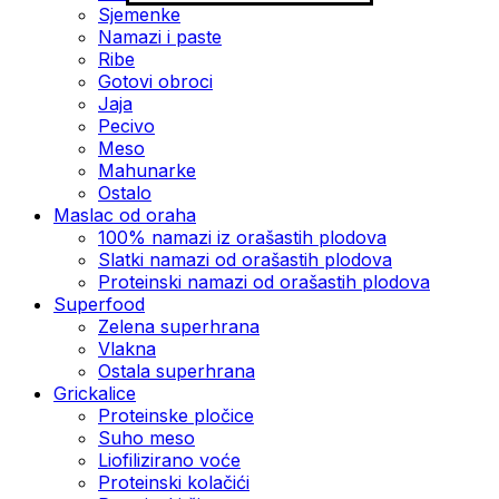
Sjemenke
Namazi i paste
Ribe
Gotovi obroci
Jaja
Pecivo
Meso
Mahunarke
Ostalo
Maslac od oraha
100% namazi iz orašastih plodova
Slatki namazi od orašastih plodova
Proteinski namazi od orašastih plodova
Superfood
Zelena superhrana
Vlakna
Ostala superhrana
Grickalice
Proteinske pločice
Suho meso
Liofilizirano voće
Proteinski kolačići