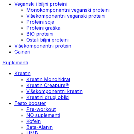
Veganski i biljni proteini
Monokomponentni veganski proteini
Višekomponentni veganski proteini
Proteini soje
Proteini graška
BIO proteini
Ostali biljni proteini
Višekomponentni protein
Gaineri
Suplementi
Kreatin
Kreatin Monohidrat
Kreatin Creapure®
Višekomponentni kreatin
Kreatini drugi oblici
Testo booster
Pre-workout
NO suplementi
Kofein
Beta-Alanin
HMB