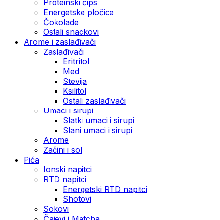
Proteinski čips
Energetske pločice
Čokolade
Ostali snackovi
Arome i zaslađivači
Zaslađivači
Eritritol
Med
Stevija
Ksilitol
Ostali zaslađivači
Umaci i sirupi
Slatki umaci i sirupi
Slani umaci i sirupi
Arome
Začini i sol
Pića
Ionski napitci
RTD napitci
Energetski RTD napitci
Shotovi
Sokovi
Čajevi i Matcha