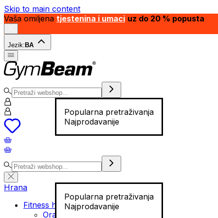
Skip to main content
Vaša omiljena
tjestenina i umaci
uz do 20 % popusta
Jezik:
BA
Popularna pretraživanja
Najprodavanije
Hrana
Popularna pretraživanja
Fitness hrana
Najprodavanije
Orašasti plodovi