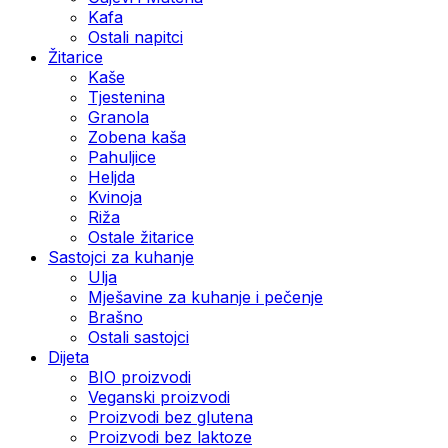
Kafa
Ostali napitci
Žitarice
Kaše
Tjestenina
Granola
Zobena kaša
Pahuljice
Heljda
Kvinoja
Riža
Ostale žitarice
Sastojci za kuhanje
Ulja
Mješavine za kuhanje i pečenje
Brašno
Ostali sastojci
Dijeta
BIO proizvodi
Veganski proizvodi
Proizvodi bez glutena
Proizvodi bez laktoze