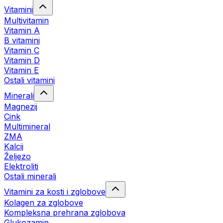
Vitamini
Multivitamin
Vitamin A
B vitamini
Vitamin C
Vitamin D
Vitamin E
Ostali vitamini
Minerali
Magnezij
Cink
Multimineral
ZMA
Kalcij
Željezo
Elektroliti
Ostali minerali
Vitamini za kosti i zglobove
Kolagen za zglobove
Kompleksna prehrana zglobova
Glukozamin