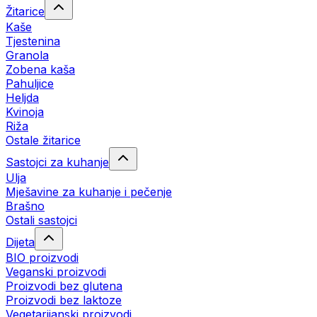
Žitarice
Kaše
Tjestenina
Granola
Zobena kaša
Pahuljice
Heljda
Kvinoja
Riža
Ostale žitarice
Sastojci za kuhanje
Ulja
Mješavine za kuhanje i pečenje
Brašno
Ostali sastojci
Dijeta
BIO proizvodi
Veganski proizvodi
Proizvodi bez glutena
Proizvodi bez laktoze
Vegetarijanski proizvodi