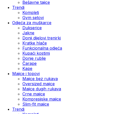
Bešavne tajice
Trendi
Kompleti
Gym setovi
Odjeća za muškarce
Dukserice
Jakne
Donji dijelovi trenirki
Kratke hlače
Funkcionalna odjeća
Kupaći kostimi
Donje rublje
Čarape
Kape
Majice i topovi
Majice bez rukava
Oversized majice
Majice dugih rukava
Crne majice
Kompresijske majice
Slim-fit majice
Trendi