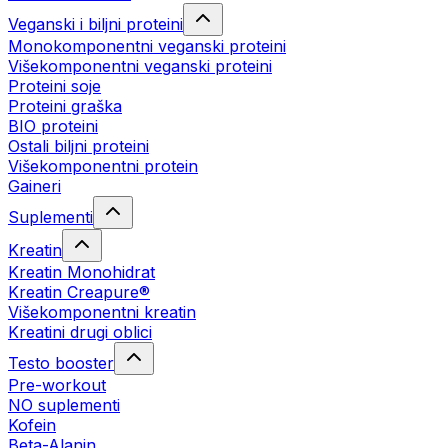
Veganski i biljni proteini
Monokomponentni veganski proteini
Višekomponentni veganski proteini
Proteini soje
Proteini graška
BIO proteini
Ostali biljni proteini
Višekomponentni protein
Gaineri
Suplementi
Kreatin
Kreatin Monohidrat
Kreatin Creapure®
Višekomponentni kreatin
Kreatini drugi oblici
Testo booster
Pre-workout
NO suplementi
Kofein
Beta-Alanin