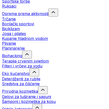
Sportske torbe
Ruksaci
Oprema prema aktivnosti
Trčanje
Borilački sportovi
Biciklizam
Joga i pilates
Kupanje hladnom vodom
Plivanje
Planinarenje
Biohacking
Terapija crvenim svjetlom
Filteri i vrčevi za vodu
Eko kućanstvo
Deterdženti za rublje
Sredstva za čišćenje
Prirodna kozmetika
Gelovi za tuširanje i sapuni
Šamponi i kozmetika za kosu