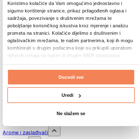
Koristimo kolačiće da Vam omogućimo jednostavno i
Ostalo
sigurno korištenje stranice, prikaz prilagođenih oglasa i
Maslac od oraha
sadržaja, povezivanje s društvenim mrežama te
100% namazi iz orašastih plodova
poboljšanje korisničkog iskustva kroz mjerenje i analizu
Slatki namazi od orašastih plodova
prometa na stranici. Kolačiće dijelimo s društvenim i
Proteinski namazi od orašastih plodova
oglašivačkim mrežama, te našim partnerima, koji ih mogu
Superfood
kombinirati s drugim podacima koje su prikupili uporabom
Zelena superhrana
njihovih usluga na našim ili drugim WEB stranicama.
Vlakna
Ostala superhrana
Grickalice
Dozvoli sve
Proteinske pločice
Suho meso
Liofilizirano voće
Uredi
Proteinski kolačići
Proteinski čips
Energetske pločice
Ne slažem se
Čokolade
Ostali snackovi
Arome i zaslađivači