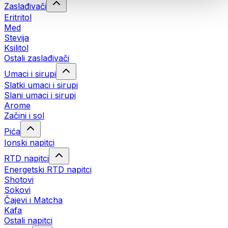
Zaslađivači
Eritritol
Med
Stevija
Ksilitol
Ostali zaslađivači
Umaci i sirupi
Slatki umaci i sirupi
Slani umaci i sirupi
Arome
Začini i sol
Pića
Ionski napitci
RTD napitci
Energetski RTD napitci
Shotovi
Sokovi
Čajevi i Matcha
Kafa
Ostali napitci