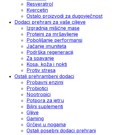
Resveratrol
Kvercetin
Ostalo proizvodi za dugovječnost
Dodaci prehrani za vaše ciljeve
Izgradnja mišićne mase
Proteini za mršavljenje
Poboljšanje performansi
Jačanje imuniteta
Podrška regeneraciji
Za spavanje
Kosa, koža i nokti
Protiv stresa
Ostali prehrambeni dodaci
Probavni enzimi
Probiotici
Nootropici
Potpora za jetru
Biljni suplementi
Gljive
Gaming
Grčevi u nogama
Ostali posebni dodaci prehrani