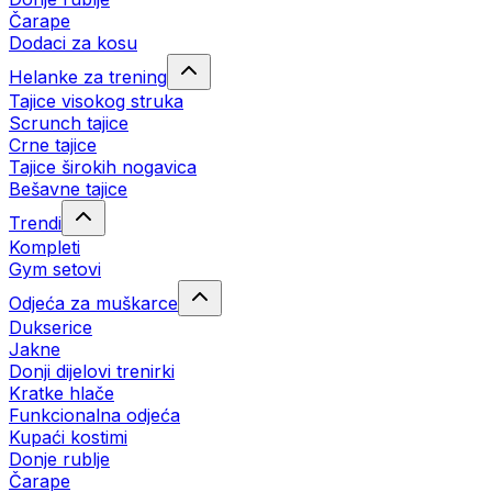
Čarape
Dodaci za kosu
Helanke za trening
Tajice visokog struka
Scrunch tajice
Crne tajice
Tajice širokih nogavica
Bešavne tajice
Trendi
Kompleti
Gym setovi
Odjeća za muškarce
Dukserice
Jakne
Donji dijelovi trenirki
Kratke hlače
Funkcionalna odjeća
Kupaći kostimi
Donje rublje
Čarape