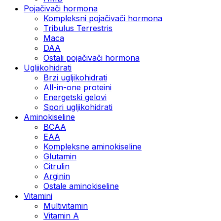
Pojačivači hormona
Kompleksni pojačivači hormona
Tribulus Terrestris
Maca
DAA
Ostali pojačivači hormona
Ugljikohidrati
Brzi ugljikohidrati
All-in-one proteini
Energetski gelovi
Spori ugljikohidrati
Aminokiseline
BCAA
EAA
Kompleksne aminokiseline
Glutamin
Citrulin
Arginin
Ostale aminokiseline
Vitamini
Multivitamin
Vitamin A