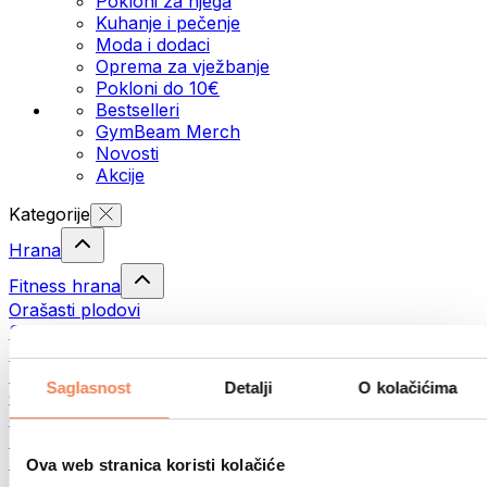
Pokloni za njega
Kuhanje i pečenje
Moda i dodaci
Oprema za vježbanje
Pokloni do 10€
Bestselleri
GymBeam Merch
Novosti
Akcije
Kategorije
Hrana
Fitness hrana
Orašasti plodovi
Sjemenke
Namazi i paste
Ribe
Saglasnost
Detalji
O kolačićima
Gotovi obroci
Jaja
Pecivo
Meso
Ova web stranica koristi kolačiće
Mahunarke