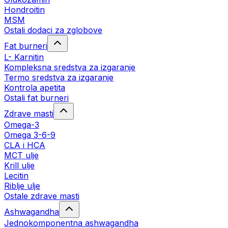
Hondroitin
MSM
Ostali dodaci za zglobove
Fat burneri
L- Karnitin
Kompleksna sredstva za izgaranje
Termo sredstva za izgaranje
Kontrola apetita
Ostali fat burneri
Zdrave masti
Omega-3
Omega 3-6-9
CLA i HCA
MCT ulje
Krill ulje
Lecitin
Riblje ulje
Ostale zdrave masti
Ashwagandha
Jednokomponentna ashwagandha