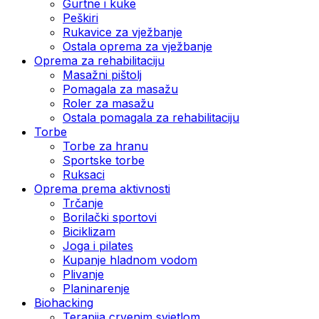
Gurtne i kuke
Peškiri
Rukavice za vježbanje
Ostala oprema za vježbanje
Oprema za rehabilitaciju
Masažni pištolj
Pomagala za masažu
Roler za masažu
Ostala pomagala za rehabilitaciju
Torbe
Torbe za hranu
Sportske torbe
Ruksaci
Oprema prema aktivnosti
Trčanje
Borilački sportovi
Biciklizam
Joga i pilates
Kupanje hladnom vodom
Plivanje
Planinarenje
Biohacking
Terapija crvenim svjetlom