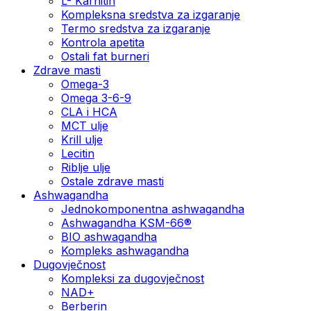
L- Karnitin
Kompleksna sredstva za izgaranje
Termo sredstva za izgaranje
Kontrola apetita
Ostali fat burneri
Zdrave masti
Omega-3
Omega 3-6-9
CLA i HCA
MCT ulje
Krill ulje
Lecitin
Riblje ulje
Ostale zdrave masti
Ashwagandha
Jednokomponentna ashwagandha
Ashwagandha KSM-66®
BIO ashwagandha
Kompleks ashwagandha
Dugovječnost
Kompleksi za dugovječnost
NAD+
Berberin