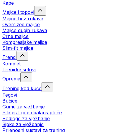
Kape
Majice i topovi
Majice bez rukava
Oversized majice
Majice dugih rukava
Crne majice
Kompresijske majice
Slim-fit majice
Trendi
Kompleti
Trenirke setovi
Oprema
Trening kod kuće
Tegovi
Bučice
Gume za vježbanje
Pilates lopte i balans ploče
Podloge za vježbanje
Šipke za vježbanje
Prijenosni sustavi za trening