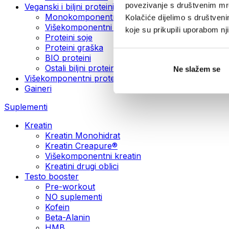
povezivanje s društvenim mre
Veganski i biljni proteini
Monokomponentni veganski proteini
Kolačiće dijelimo s društven
Višekomponentni veganski proteini
koje su prikupili uporabom n
Proteini soje
Proteini graška
BIO proteini
Ostali biljni proteini
Ne slažem se
Višekomponentni protein
Gaineri
Suplementi
Kreatin
Kreatin Monohidrat
Kreatin Creapure®
Višekomponentni kreatin
Kreatini drugi oblici
Testo booster
Pre-workout
NO suplementi
Kofein
Beta-Alanin
HMB