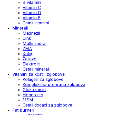
B vitamini
Vitamin C
Vitamin D
Vitamin E
Ostali vitamini
Minerali
Magnezij
Cink
Multimineral
ZMA
Kalcij
Željezo
Elektroliti
Ostali minerali
Vitamini za kosti i zglobove
Kolagen za zglobove
Kompleksna prehrana zglobova
Glukozamin
Hondroitin
MSM
Ostali dodaci za zglobove
Fat burneri