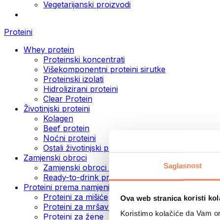
Vegetarijanski proizvodi
Proteini
Whey protein
Proteinski koncentrati
Višekomponentni proteini sirutke
Proteinski izolati
Hidrolizirani proteini
Clear Protein
Životinjski proteini
Kolagen
Beef protein
Noćni proteini
Ostali životinjski proteini
Zamjenski obroci
Saglasnost
Zamjenski obroci u prahu
Ready-to-drink proteinski napici
Proteini prema namjeni
Proteini za mišiće
Ova web stranica koristi kol
Proteini za mršavljenje
Koristimo kolačiće da Vam om
Proteini za žene