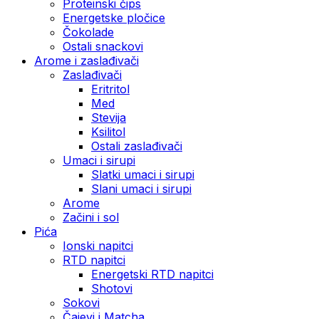
Proteinski čips
Energetske pločice
Čokolade
Ostali snackovi
Arome i zaslađivači
Zaslađivači
Eritritol
Med
Stevija
Ksilitol
Ostali zaslađivači
Umaci i sirupi
Slatki umaci i sirupi
Slani umaci i sirupi
Arome
Začini i sol
Pića
Ionski napitci
RTD napitci
Energetski RTD napitci
Shotovi
Sokovi
Čajevi i Matcha