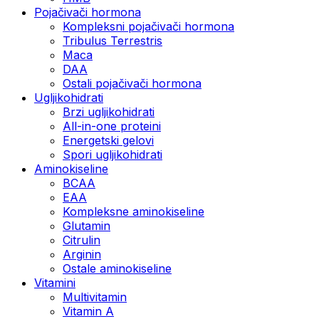
Pojačivači hormona
Kompleksni pojačivači hormona
Tribulus Terrestris
Maca
DAA
Ostali pojačivači hormona
Ugljikohidrati
Brzi ugljikohidrati
All-in-one proteini
Energetski gelovi
Spori ugljikohidrati
Aminokiseline
BCAA
EAA
Kompleksne aminokiseline
Glutamin
Citrulin
Arginin
Ostale aminokiseline
Vitamini
Multivitamin
Vitamin A