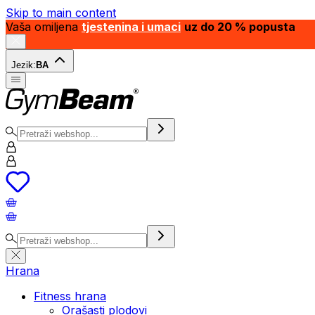
Skip to main content
Vaša omiljena
tjestenina i umaci
uz do 20 % popusta
Jezik:
BA
Hrana
Fitness hrana
Orašasti plodovi