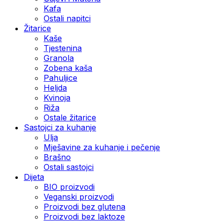
Kafa
Ostali napitci
Žitarice
Kaše
Tjestenina
Granola
Zobena kaša
Pahuljice
Heljda
Kvinoja
Riža
Ostale žitarice
Sastojci za kuhanje
Ulja
Mješavine za kuhanje i pečenje
Brašno
Ostali sastojci
Dijeta
BIO proizvodi
Veganski proizvodi
Proizvodi bez glutena
Proizvodi bez laktoze