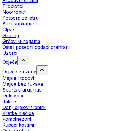
Probavni enzimi
Probiotici
Nootropici
Potpora za jetru
Biljni suplementi
Gljive
Gaming
Grčevi u nogama
Ostali posebni dodaci prehrani
Uzorci
Odjeća
Odjeća za žene
Majice i topovi
Majice bez rukava
Sportski grudnjaci
Dukserice
Jakne
Donji dijelovi trenirki
Kratke hlačice
Kombinezoni
Kupaći kostimi
Donje rublje