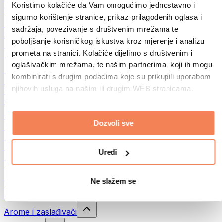
Koristimo kolačiće da Vam omogućimo jednostavno i
Ostalo
sigurno korištenje stranice, prikaz prilagođenih oglasa i
Maslac od oraha
sadržaja, povezivanje s društvenim mrežama te
100% namazi iz orašastih plodova
poboljšanje korisničkog iskustva kroz mjerenje i analizu
Slatki namazi od orašastih plodova
prometa na stranici. Kolačiće dijelimo s društvenim i
Proteinski namazi od orašastih plodova
oglašivačkim mrežama, te našim partnerima, koji ih mogu
Superfood
kombinirati s drugim podacima koje su prikupili uporabom
Zelena superhrana
njihovih usluga na našim ili drugim WEB stranicama.
Vlakna
Ostala superhrana
Grickalice
Dozvoli sve
Proteinske pločice
Suho meso
Liofilizirano voće
Uredi
Proteinski kolačići
Proteinski čips
Energetske pločice
Ne slažem se
Čokolade
Ostali snackovi
Arome i zaslađivači