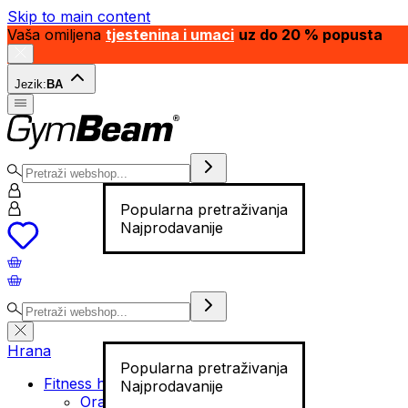
Skip to main content
Vaša omiljena
tjestenina i umaci
uz do 20 % popusta
Jezik:
BA
Popularna pretraživanja
Najprodavanije
Hrana
Popularna pretraživanja
Fitness hrana
Najprodavanije
Orašasti plodovi