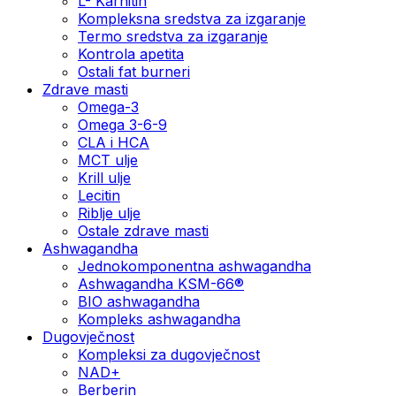
L- Karnitin
Kompleksna sredstva za izgaranje
Termo sredstva za izgaranje
Kontrola apetita
Ostali fat burneri
Zdrave masti
Omega-3
Omega 3-6-9
CLA i HCA
MCT ulje
Krill ulje
Lecitin
Riblje ulje
Ostale zdrave masti
Ashwagandha
Jednokomponentna ashwagandha
Ashwagandha KSM-66®
BIO ashwagandha
Kompleks ashwagandha
Dugovječnost
Kompleksi za dugovječnost
NAD+
Berberin