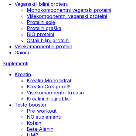
Veganski i biljni proteini
Monokomponentni veganski proteini
Višekomponentni veganski proteini
Proteini soje
Proteini graška
BIO proteini
Ostali biljni proteini
Višekomponentni protein
Gaineri
Suplementi
Kreatin
Kreatin Monohidrat
Kreatin Creapure®
Višekomponentni kreatin
Kreatini drugi oblici
Testo booster
Pre-workout
NO suplementi
Kofein
Beta-Alanin
HMB