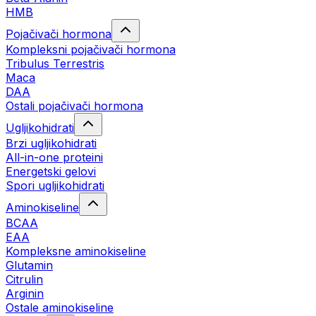
HMB
Pojačivači hormona
Kompleksni pojačivači hormona
Tribulus Terrestris
Maca
DAA
Ostali pojačivači hormona
Ugljikohidrati
Brzi ugljikohidrati
All-in-one proteini
Energetski gelovi
Spori ugljikohidrati
Aminokiseline
BCAA
EAA
Kompleksne aminokiseline
Glutamin
Citrulin
Arginin
Ostale aminokiseline