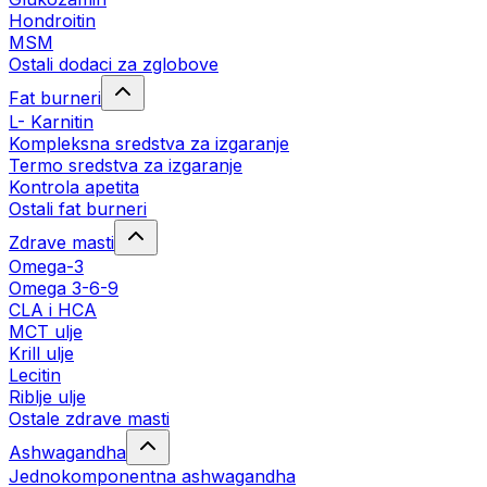
Hondroitin
MSM
Ostali dodaci za zglobove
Fat burneri
L- Karnitin
Kompleksna sredstva za izgaranje
Termo sredstva za izgaranje
Kontrola apetita
Ostali fat burneri
Zdrave masti
Omega-3
Omega 3-6-9
CLA i HCA
MCT ulje
Krill ulje
Lecitin
Riblje ulje
Ostale zdrave masti
Ashwagandha
Jednokomponentna ashwagandha