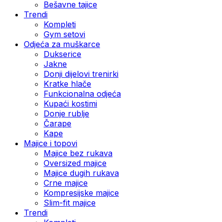
Bešavne tajice
Trendi
Kompleti
Gym setovi
Odjeća za muškarce
Dukserice
Jakne
Donji dijelovi trenirki
Kratke hlače
Funkcionalna odjeća
Kupaći kostimi
Donje rublje
Čarape
Kape
Majice i topovi
Majice bez rukava
Oversized majice
Majice dugih rukava
Crne majice
Kompresijske majice
Slim-fit majice
Trendi