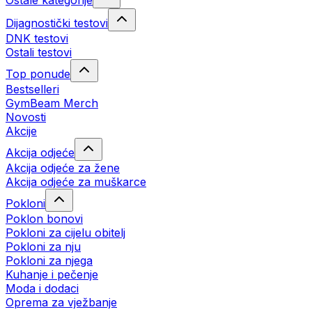
Ostale kategorije
Dijagnostički testovi
DNK testovi
Ostali testovi
Top ponude
Bestselleri
GymBeam Merch
Novosti
Akcije
Akcija odjeće
Akcija odjeće za žene
Akcija odjeće za muškarce
Pokloni
Poklon bonovi
Pokloni za cijelu obitelj
Pokloni za nju
Pokloni za njega
Kuhanje i pečenje
Moda i dodaci
Oprema za vježbanje