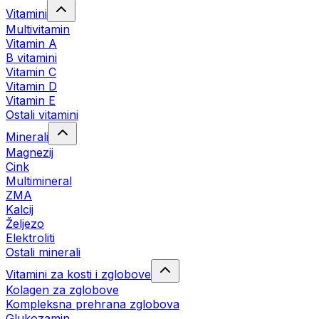
Vitamini
Multivitamin
Vitamin A
B vitamini
Vitamin C
Vitamin D
Vitamin E
Ostali vitamini
Minerali
Magnezij
Cink
Multimineral
ZMA
Kalcij
Željezo
Elektroliti
Ostali minerali
Vitamini za kosti i zglobove
Kolagen za zglobove
Kompleksna prehrana zglobova
Glukozamin