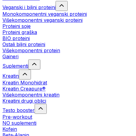
Veganski i biljni proteini
Monokomponentni veganski proteini
Višekomponentni veganski proteini
Proteini soje
Proteini graška
BIO proteini
Ostali biljni proteini
Višekomponentni protein
Gaineri
Suplementi
Kreatin
Kreatin Monohidrat
Kreatin Creapure®
Višekomponentni kreatin
Kreatini drugi oblici
Testo booster
Pre-workout
NO suplementi
Kofein
Beta-Alanin