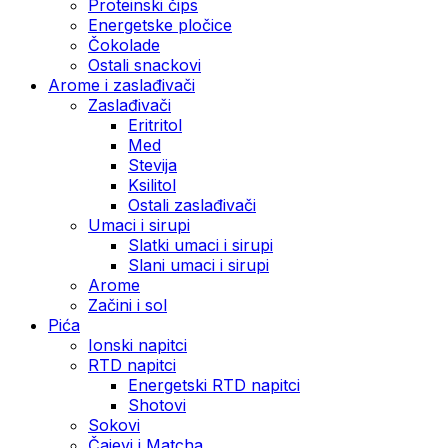
Proteinski čips
Energetske pločice
Čokolade
Ostali snackovi
Arome i zaslađivači
Zaslađivači
Eritritol
Med
Stevija
Ksilitol
Ostali zaslađivači
Umaci i sirupi
Slatki umaci i sirupi
Slani umaci i sirupi
Arome
Začini i sol
Pića
Ionski napitci
RTD napitci
Energetski RTD napitci
Shotovi
Sokovi
Čajevi i Matcha