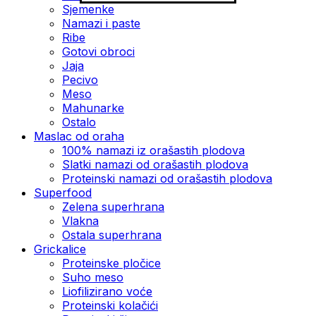
Sjemenke
Namazi i paste
Ribe
Gotovi obroci
Jaja
Pecivo
Meso
Mahunarke
Ostalo
Maslac od oraha
100% namazi iz orašastih plodova
Slatki namazi od orašastih plodova
Proteinski namazi od orašastih plodova
Superfood
Zelena superhrana
Vlakna
Ostala superhrana
Grickalice
Proteinske pločice
Suho meso
Liofilizirano voće
Proteinski kolačići