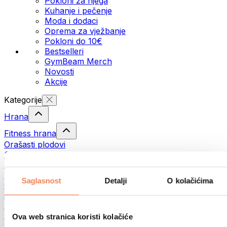
Pokloni za njega
Kuhanje i pečenje
Moda i dodaci
Oprema za vježbanje
Pokloni do 10€
Bestselleri
GymBeam Merch
Novosti
Akcije
Kategorije
Hrana
Fitness hrana
Orašasti plodovi
Sjemenke
Namazi i paste
Ribe
Saglasnost
Detalji
O kolačićima
Gotovi obroci
Jaja
Pecivo
Meso
Ova web stranica koristi kolačiće
Mahunarke