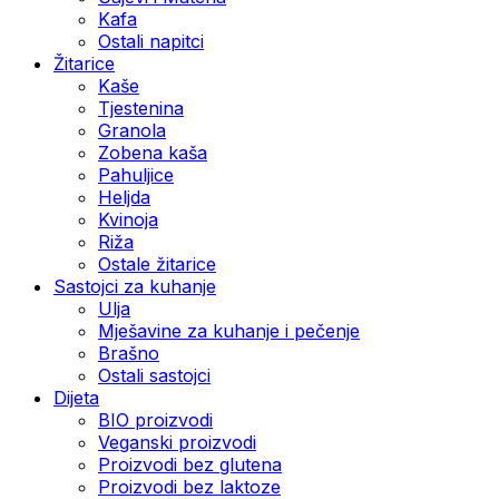
Kafa
Ostali napitci
Žitarice
Kaše
Tjestenina
Granola
Zobena kaša
Pahuljice
Heljda
Kvinoja
Riža
Ostale žitarice
Sastojci za kuhanje
Ulja
Mješavine za kuhanje i pečenje
Brašno
Ostali sastojci
Dijeta
BIO proizvodi
Veganski proizvodi
Proizvodi bez glutena
Proizvodi bez laktoze