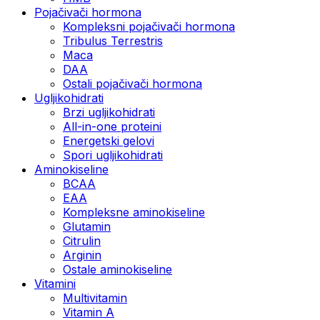
Pojačivači hormona
Kompleksni pojačivači hormona
Tribulus Terrestris
Maca
DAA
Ostali pojačivači hormona
Ugljikohidrati
Brzi ugljikohidrati
All-in-one proteini
Energetski gelovi
Spori ugljikohidrati
Aminokiseline
BCAA
EAA
Kompleksne aminokiseline
Glutamin
Citrulin
Arginin
Ostale aminokiseline
Vitamini
Multivitamin
Vitamin A