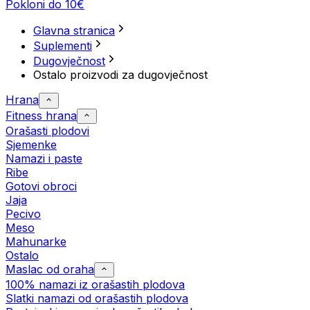
Pokloni do 10€
Glavna stranica
Suplementi
Dugovječnost
Ostalo proizvodi za dugovječnost
Hrana
Fitness hrana
Orašasti plodovi
Sjemenke
Namazi i paste
Ribe
Gotovi obroci
Jaja
Pecivo
Meso
Mahunarke
Ostalo
Maslac od oraha
100% namazi iz orašastih plodova
Slatki namazi od orašastih plodova