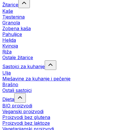
Žitarice
Kaše
Tjestenina
Granola
Zobena kaša
Pahuljice
Heljda
Kvinoja
Riža
Ostale žitarice
Sastojci za kuhanje
Ulja
Mješavine za kuhanje i pečenje
Brašno
Ostali sastojci
Dijeta
BIO proizvodi
Veganski proizvodi
Proizvodi bez glutena
Proizvodi bez laktoze
Vegetarijanski proizvodi