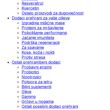
Resveratrol
Kvercetin
Ostalo proizvodi za dugovječnost
Dodaci prehrani za vaše ciljeve
Izgradnja mišićne mase
Proteini za mršavljenje
Poboljšanje performansi
Jačanje imuniteta
Podrška regeneraciji
Za spavanje
Kosa, koža i nokti
Protiv stresa
Ostali prehrambeni dodaci
Probavni enzimi
Probiotici
Nootropici
Potpora za jetru
Biljni suplementi
Gljive
Gaming
Grčevi u nogama
Ostali posebni dodaci prehrani