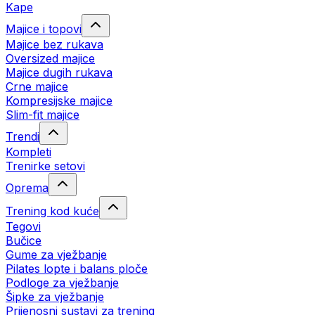
Kape
Majice i topovi
Majice bez rukava
Oversized majice
Majice dugih rukava
Crne majice
Kompresijske majice
Slim-fit majice
Trendi
Kompleti
Trenirke setovi
Oprema
Trening kod kuće
Tegovi
Bučice
Gume za vježbanje
Pilates lopte i balans ploče
Podloge za vježbanje
Šipke za vježbanje
Prijenosni sustavi za trening