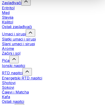
Zaslađivači
Eritritol
Med
Stevija
Ksilitol
Ostali zaslađivači
Umaci i sirupi
Slatki umaci i sirupi
Slani umaci i sirupi
Arome
Začini i sol
Pića
Ionski napitci
RTD napitci
Energetski RTD napitci
Shotovi
Sokovi
Čajevi i Matcha
Kafa
Ostali napitci