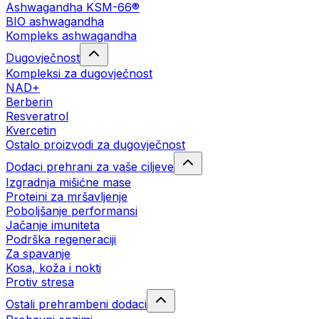
Ashwagandha KSM-66®
BIO ashwagandha
Kompleks ashwagandha
Dugovječnost
Kompleksi za dugovječnost
NAD+
Berberin
Resveratrol
Kvercetin
Ostalo proizvodi za dugovječnost
Dodaci prehrani za vaše ciljeve
Izgradnja mišićne mase
Proteini za mršavljenje
Poboljšanje performansi
Jačanje imuniteta
Podrška regeneraciji
Za spavanje
Kosa, koža i nokti
Protiv stresa
Ostali prehrambeni dodaci