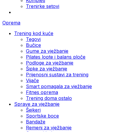
Kompleti
Trenirke setovi
Oprema
Trening kod kuće
Tegovi
Bučice
Gume za vježbanje
Pilates lopte i balans ploče
Podloge za vježbanje
Šipke za vježbanje
Prijenosni sustavi za trening
Vijače
Smart pomagala za vježbanje
Fitnes oprema
Trening doma ostalo
Sprave za vježbanje
Šejkeri
Sportske boce
Bandaže
Remeni za vježbanje