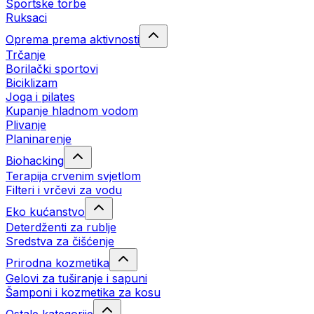
Sportske torbe
Ruksaci
Oprema prema aktivnosti
Trčanje
Borilački sportovi
Biciklizam
Joga i pilates
Kupanje hladnom vodom
Plivanje
Planinarenje
Biohacking
Terapija crvenim svjetlom
Filteri i vrčevi za vodu
Eko kućanstvo
Deterdženti za rublje
Sredstva za čišćenje
Prirodna kozmetika
Gelovi za tuširanje i sapuni
Šamponi i kozmetika za kosu