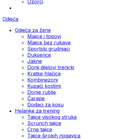
Uzorci
Odjeća
Odjeća za žene
Majice i topovi
Majice bez rukava
Sportski grudnjaci
Dukserice
Jakne
Donji dijelovi trenirki
Kratke hlačice
Kombinezoni
Kupaći kostimi
Donje rublje
Čarape
Dodaci za kosu
Helanke za trening
Tajice visokog struka
Scrunch tajice
Crne tajice
Tajice širokih nogavica