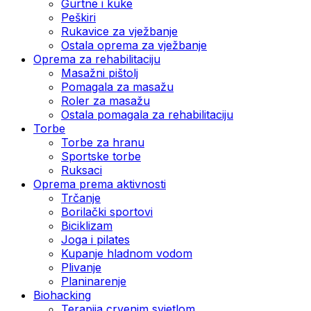
Gurtne i kuke
Peškiri
Rukavice za vježbanje
Ostala oprema za vježbanje
Oprema za rehabilitaciju
Masažni pištolj
Pomagala za masažu
Roler za masažu
Ostala pomagala za rehabilitaciju
Torbe
Torbe za hranu
Sportske torbe
Ruksaci
Oprema prema aktivnosti
Trčanje
Borilački sportovi
Biciklizam
Joga i pilates
Kupanje hladnom vodom
Plivanje
Planinarenje
Biohacking
Terapija crvenim svjetlom