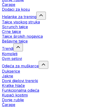
Čarape
Dodaci za kosu
Helanke za trening
Tajice visokog struka
Scrunch tajice
Crne tajice
Tajice širokih nogavica
Bešavne tajice
Trendi
Kompleti
Gym setovi
Odjeća za muškarce
Dukserice
Jakne
Donji dijelovi trenirki
Kratke hlače
Funkcionalna odjeća
Kupaći kostimi
Donje rublje
Čarape