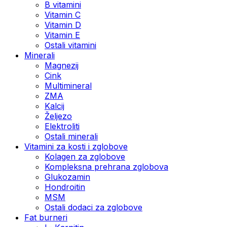
B vitamini
Vitamin C
Vitamin D
Vitamin E
Ostali vitamini
Minerali
Magnezij
Cink
Multimineral
ZMA
Kalcij
Željezo
Elektroliti
Ostali minerali
Vitamini za kosti i zglobove
Kolagen za zglobove
Kompleksna prehrana zglobova
Glukozamin
Hondroitin
MSM
Ostali dodaci za zglobove
Fat burneri