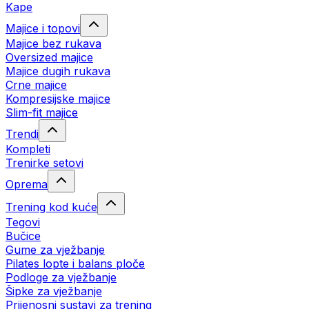
Kape
Majice i topovi
Majice bez rukava
Oversized majice
Majice dugih rukava
Crne majice
Kompresijske majice
Slim-fit majice
Trendi
Kompleti
Trenirke setovi
Oprema
Trening kod kuće
Tegovi
Bučice
Gume za vježbanje
Pilates lopte i balans ploče
Podloge za vježbanje
Šipke za vježbanje
Prijenosni sustavi za trening