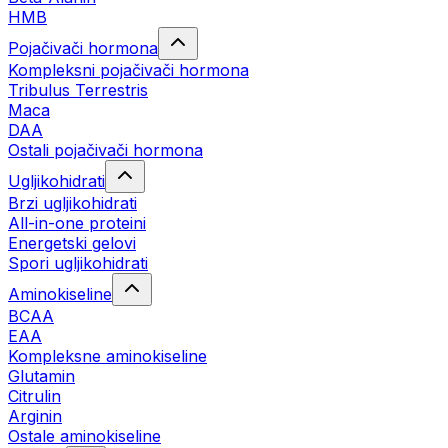
HMB
Pojačivači hormona
Kompleksni pojačivači hormona
Tribulus Terrestris
Maca
DAA
Ostali pojačivači hormona
Ugljikohidrati
Brzi ugljikohidrati
All-in-one proteini
Energetski gelovi
Spori ugljikohidrati
Aminokiseline
BCAA
EAA
Kompleksne aminokiseline
Glutamin
Citrulin
Arginin
Ostale aminokiseline