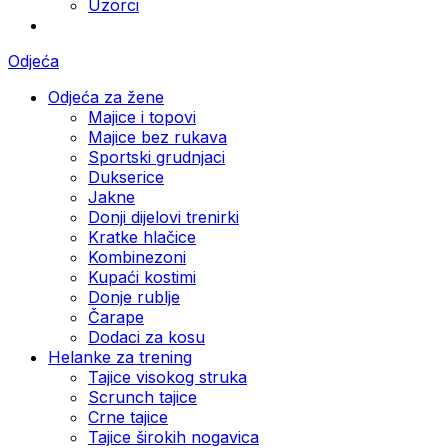
Uzorci
Odjeća
Odjeća za žene
Majice i topovi
Majice bez rukava
Sportski grudnjaci
Dukserice
Jakne
Donji dijelovi trenirki
Kratke hlačice
Kombinezoni
Kupaći kostimi
Donje rublje
Čarape
Dodaci za kosu
Helanke za trening
Tajice visokog struka
Scrunch tajice
Crne tajice
Tajice širokih nogavica