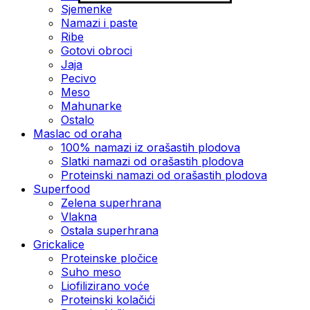
Sjemenke
Namazi i paste
Ribe
Gotovi obroci
Jaja
Pecivo
Meso
Mahunarke
Ostalo
Maslac od oraha
100% namazi iz orašastih plodova
Slatki namazi od orašastih plodova
Proteinski namazi od orašastih plodova
Superfood
Zelena superhrana
Vlakna
Ostala superhrana
Grickalice
Proteinske pločice
Suho meso
Liofilizirano voće
Proteinski kolačići