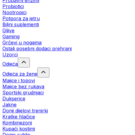
Probavni enzimi
Probiotici
Nootropici
Potpora za jetru
Biljni suplementi
Gljive
Gaming
Grčevi u nogama
Ostali posebni dodaci prehrani
Uzorci
Odjeća
Odjeća za žene
Majice i topovi
Majice bez rukava
Sportski grudnjaci
Dukserice
Jakne
Donji dijelovi trenirki
Kratke hlačice
Kombinezoni
Kupaći kostimi
Donje rublje