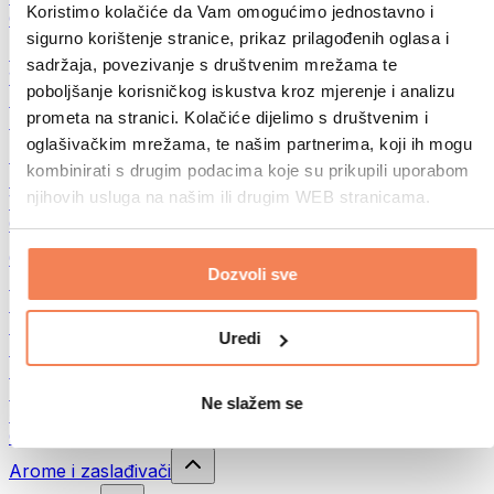
Koristimo kolačiće da Vam omogućimo jednostavno i
Ostalo
sigurno korištenje stranice, prikaz prilagođenih oglasa i
Maslac od oraha
sadržaja, povezivanje s društvenim mrežama te
100% namazi iz orašastih plodova
poboljšanje korisničkog iskustva kroz mjerenje i analizu
Slatki namazi od orašastih plodova
prometa na stranici. Kolačiće dijelimo s društvenim i
Proteinski namazi od orašastih plodova
oglašivačkim mrežama, te našim partnerima, koji ih mogu
Superfood
kombinirati s drugim podacima koje su prikupili uporabom
Zelena superhrana
njihovih usluga na našim ili drugim WEB stranicama.
Vlakna
Ostala superhrana
Grickalice
Dozvoli sve
Proteinske pločice
Suho meso
Liofilizirano voće
Uredi
Proteinski kolačići
Proteinski čips
Energetske pločice
Ne slažem se
Čokolade
Ostali snackovi
Arome i zaslađivači