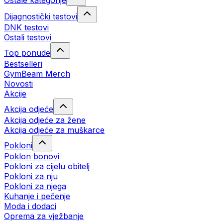
Ostale kategorije
Dijagnostički testovi
DNK testovi
Ostali testovi
Top ponude
Bestselleri
GymBeam Merch
Novosti
Akcije
Akcija odjeće
Akcija odjeće za žene
Akcija odjeće za muškarce
Pokloni
Poklon bonovi
Pokloni za cijelu obitelj
Pokloni za nju
Pokloni za njega
Kuhanje i pečenje
Moda i dodaci
Oprema za vježbanje