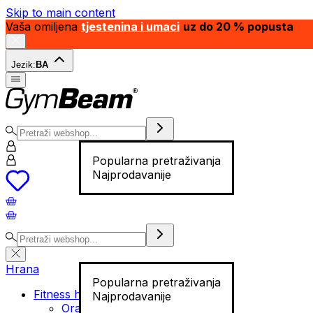
Skip to main content
Vaša omiljena
tjestenina i umaci
uz do 20 % popusta
Jezik:
BA
Popularna pretraživanja
Najprodavanije
Hrana
Popularna pretraživanja
Fitness hrana
Najprodavanije
Orašasti plodovi