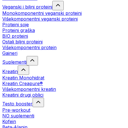
Veganski i biljni proteini
Monokomponentni veganski proteini
Višekomponentni veganski proteini
Proteini soje
Proteini graška
BIO proteini
Ostali biljni proteini
Višekomponentni protein
Gaineri
Suplementi
Kreatin
Kreatin Monohidrat
Kreatin Creapure®
Višekomponentni kreatin
Kreatini drugi oblici
Testo booster
Pre-workout
NO suplementi
Kofein
Beta-Alanin