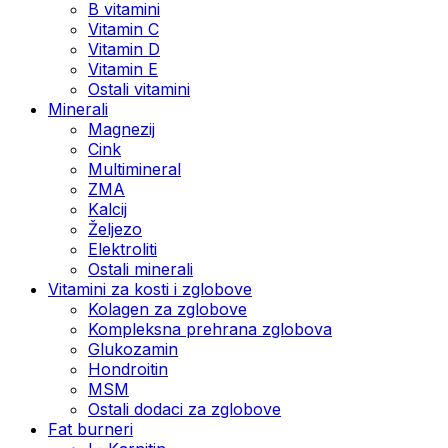
B vitamini
Vitamin C
Vitamin D
Vitamin E
Ostali vitamini
Minerali
Magnezij
Cink
Multimineral
ZMA
Kalcij
Željezo
Elektroliti
Ostali minerali
Vitamini za kosti i zglobove
Kolagen za zglobove
Kompleksna prehrana zglobova
Glukozamin
Hondroitin
MSM
Ostali dodaci za zglobove
Fat burneri