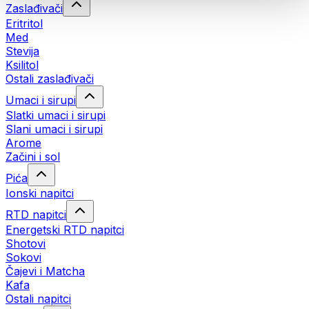
Zaslađivači
Eritritol
Med
Stevija
Ksilitol
Ostali zaslađivači
Umaci i sirupi
Slatki umaci i sirupi
Slani umaci i sirupi
Arome
Začini i sol
Pića
Ionski napitci
RTD napitci
Energetski RTD napitci
Shotovi
Sokovi
Čajevi i Matcha
Kafa
Ostali napitci