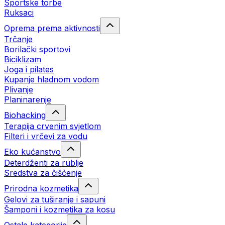
Sportske torbe
Ruksaci
Oprema prema aktivnosti
Trčanje
Borilački sportovi
Biciklizam
Joga i pilates
Kupanje hladnom vodom
Plivanje
Planinarenje
Biohacking
Terapija crvenim svjetlom
Filteri i vrčevi za vodu
Eko kućanstvo
Deterdženti za rublje
Sredstva za čišćenje
Prirodna kozmetika
Gelovi za tuširanje i sapuni
Šamponi i kozmetika za kosu