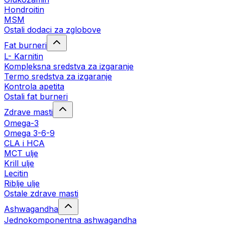
Hondroitin
MSM
Ostali dodaci za zglobove
Fat burneri
L- Karnitin
Kompleksna sredstva za izgaranje
Termo sredstva za izgaranje
Kontrola apetita
Ostali fat burneri
Zdrave masti
Omega-3
Omega 3-6-9
CLA i HCA
MCT ulje
Krill ulje
Lecitin
Riblje ulje
Ostale zdrave masti
Ashwagandha
Jednokomponentna ashwagandha