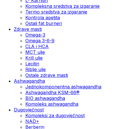
L- Karnitin
Kompleksna sredstva za izgaranje
Termo sredstva za izgaranje
Kontrola apetita
Ostali fat burneri
Zdrave masti
Omega-3
Omega 3-6-9
CLA i HCA
MCT ulje
Krill ulje
Lecitin
Riblje ulje
Ostale zdrave masti
Ashwagandha
Jednokomponentna ashwagandha
Ashwagandha KSM-66®
BIO ashwagandha
Kompleks ashwagandha
Dugovječnost
Kompleksi za dugovječnost
NAD+
Berberin