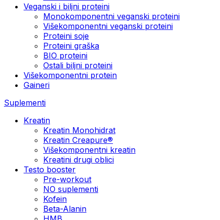
Veganski i biljni proteini
Monokomponentni veganski proteini
Višekomponentni veganski proteini
Proteini soje
Proteini graška
BIO proteini
Ostali biljni proteini
Višekomponentni protein
Gaineri
Suplementi
Kreatin
Kreatin Monohidrat
Kreatin Creapure®
Višekomponentni kreatin
Kreatini drugi oblici
Testo booster
Pre-workout
NO suplementi
Kofein
Beta-Alanin
HMB