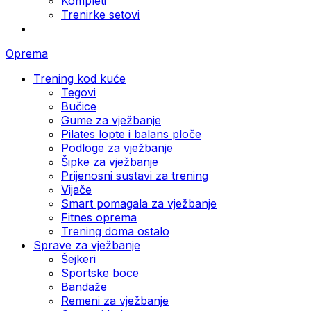
Kompleti
Trenirke setovi
Oprema
Trening kod kuće
Tegovi
Bučice
Gume za vježbanje
Pilates lopte i balans ploče
Podloge za vježbanje
Šipke za vježbanje
Prijenosni sustavi za trening
Vijače
Smart pomagala za vježbanje
Fitnes oprema
Trening doma ostalo
Sprave za vježbanje
Šejkeri
Sportske boce
Bandaže
Remeni za vježbanje