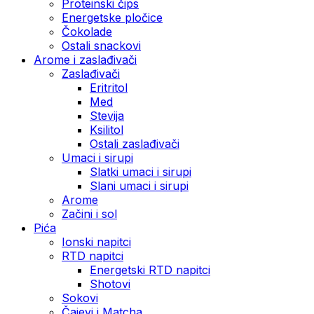
Proteinski čips
Energetske pločice
Čokolade
Ostali snackovi
Arome i zaslađivači
Zaslađivači
Eritritol
Med
Stevija
Ksilitol
Ostali zaslađivači
Umaci i sirupi
Slatki umaci i sirupi
Slani umaci i sirupi
Arome
Začini i sol
Pića
Ionski napitci
RTD napitci
Energetski RTD napitci
Shotovi
Sokovi
Čajevi i Matcha