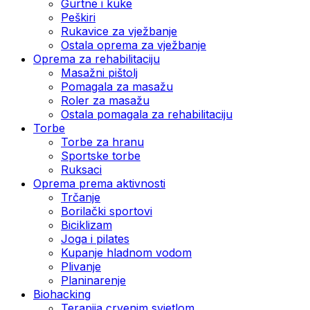
Gurtne i kuke
Peškiri
Rukavice za vježbanje
Ostala oprema za vježbanje
Oprema za rehabilitaciju
Masažni pištolj
Pomagala za masažu
Roler za masažu
Ostala pomagala za rehabilitaciju
Torbe
Torbe za hranu
Sportske torbe
Ruksaci
Oprema prema aktivnosti
Trčanje
Borilački sportovi
Biciklizam
Joga i pilates
Kupanje hladnom vodom
Plivanje
Planinarenje
Biohacking
Terapija crvenim svjetlom