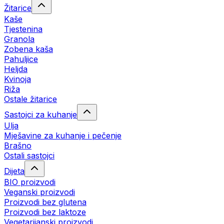
Žitarice
Kaše
Tjestenina
Granola
Zobena kaša
Pahuljice
Heljda
Kvinoja
Riža
Ostale žitarice
Sastojci za kuhanje
Ulja
Mješavine za kuhanje i pečenje
Brašno
Ostali sastojci
Dijeta
BIO proizvodi
Veganski proizvodi
Proizvodi bez glutena
Proizvodi bez laktoze
Vegetarijanski proizvodi