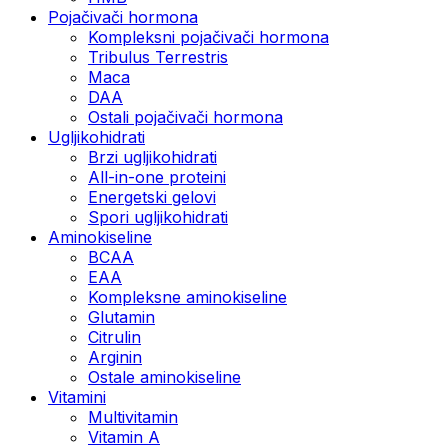
Pojačivači hormona
Kompleksni pojačivači hormona
Tribulus Terrestris
Maca
DAA
Ostali pojačivači hormona
Ugljikohidrati
Brzi ugljikohidrati
All-in-one proteini
Energetski gelovi
Spori ugljikohidrati
Aminokiseline
BCAA
EAA
Kompleksne aminokiseline
Glutamin
Citrulin
Arginin
Ostale aminokiseline
Vitamini
Multivitamin
Vitamin A