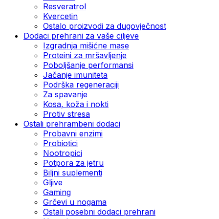
Resveratrol
Kvercetin
Ostalo proizvodi za dugovječnost
Dodaci prehrani za vaše ciljeve
Izgradnja mišićne mase
Proteini za mršavljenje
Poboljšanje performansi
Jačanje imuniteta
Podrška regeneraciji
Za spavanje
Kosa, koža i nokti
Protiv stresa
Ostali prehrambeni dodaci
Probavni enzimi
Probiotici
Nootropici
Potpora za jetru
Biljni suplementi
Gljive
Gaming
Grčevi u nogama
Ostali posebni dodaci prehrani