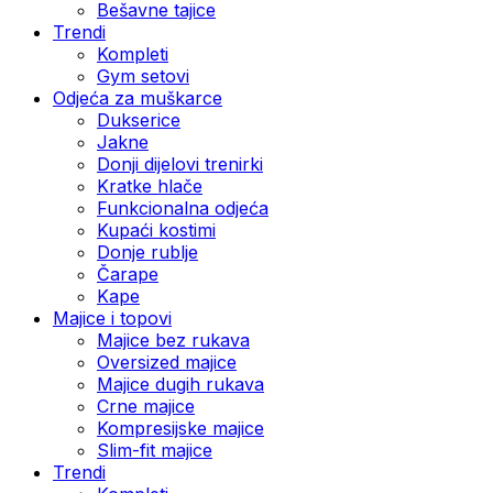
Bešavne tajice
Trendi
Kompleti
Gym setovi
Odjeća za muškarce
Dukserice
Jakne
Donji dijelovi trenirki
Kratke hlače
Funkcionalna odjeća
Kupaći kostimi
Donje rublje
Čarape
Kape
Majice i topovi
Majice bez rukava
Oversized majice
Majice dugih rukava
Crne majice
Kompresijske majice
Slim-fit majice
Trendi