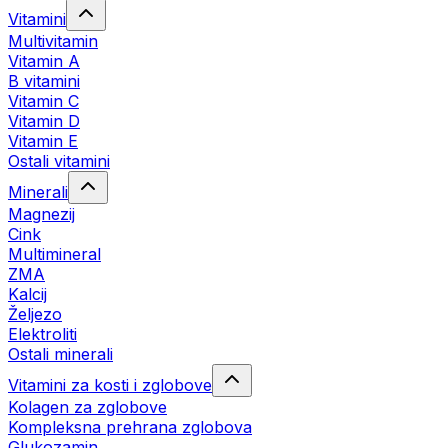
Vitamini
Multivitamin
Vitamin A
B vitamini
Vitamin C
Vitamin D
Vitamin E
Ostali vitamini
Minerali
Magnezij
Cink
Multimineral
ZMA
Kalcij
Željezo
Elektroliti
Ostali minerali
Vitamini za kosti i zglobove
Kolagen za zglobove
Kompleksna prehrana zglobova
Glukozamin