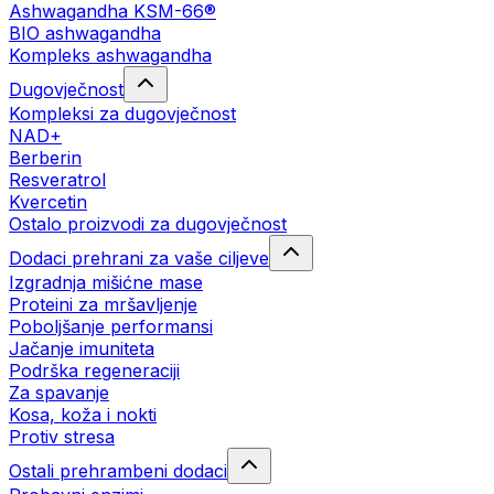
Ashwagandha KSM-66®
BIO ashwagandha
Kompleks ashwagandha
Dugovječnost
Kompleksi za dugovječnost
NAD+
Berberin
Resveratrol
Kvercetin
Ostalo proizvodi za dugovječnost
Dodaci prehrani za vaše ciljeve
Izgradnja mišićne mase
Proteini za mršavljenje
Poboljšanje performansi
Jačanje imuniteta
Podrška regeneraciji
Za spavanje
Kosa, koža i nokti
Protiv stresa
Ostali prehrambeni dodaci