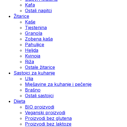
Kafa
Ostali napitci
Žitarice
Kaše
Tjestenina
Granola
Zobena kaša
Pahuljice
Heljda
Kvinoja
Riža
Ostale žitarice
Sastojci za kuhanje
Ulja
Mješavine za kuhanje i pečenje
Brašno
Ostali sastojci
Dijeta
BIO proizvodi
Veganski proizvodi
Proizvodi bez glutena
Proizvodi bez laktoze