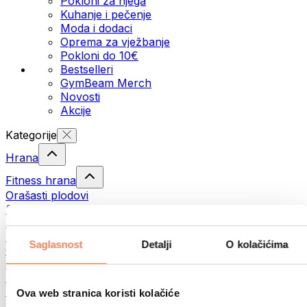
Pokloni za njega
Kuhanje i pečenje
Moda i dodaci
Oprema za vježbanje
Pokloni do 10€
Bestselleri
GymBeam Merch
Novosti
Akcije
Kategorije
Hrana
Fitness hrana
Orašasti plodovi
Sjemenke
Namazi i paste
Ribe
Saglasnost
Detalji
O kolačićima
Gotovi obroci
Jaja
Pecivo
Meso
Ova web stranica koristi kolačiće
Mahunarke