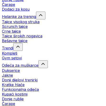
Čarape
Dodaci za kosu
Helanke za trening
Tajice visokog struka
Scrunch tajice
Crne tajice
Tajice širokih nogavica
Bešavne tajice
Trendi
Kompleti
Gym setovi
Odjeća za muškarce
Dukserice
Jakne
Donji dijelovi trenirki
Kratke hlače
Funkcionalna odjeća
Kupaći kostimi
Donje rublje
Čarape