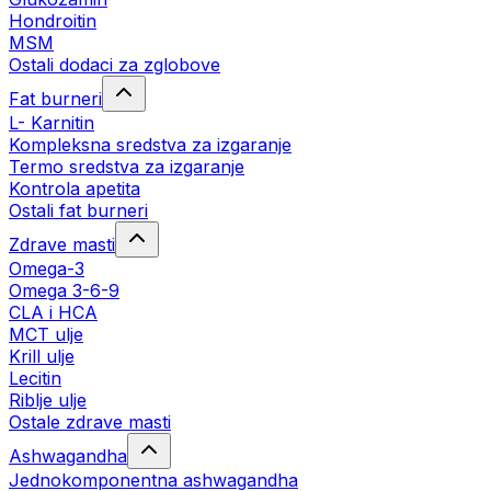
Hondroitin
MSM
Ostali dodaci za zglobove
Fat burneri
L- Karnitin
Kompleksna sredstva za izgaranje
Termo sredstva za izgaranje
Kontrola apetita
Ostali fat burneri
Zdrave masti
Omega-3
Omega 3-6-9
CLA i HCA
MCT ulje
Krill ulje
Lecitin
Riblje ulje
Ostale zdrave masti
Ashwagandha
Jednokomponentna ashwagandha