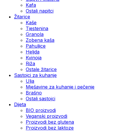
Kafa
Ostali napitci
Žitarice
Kaše
Tjestenina
Granola
Zobena kaša
Pahuljice
Heljda
Kvinoja
Riža
Ostale žitarice
Sastojci za kuhanje
Ulja
Mješavine za kuhanje i pečenje
Brašno
Ostali sastojci
Dijeta
BIO proizvodi
Veganski proizvodi
Proizvodi bez glutena
Proizvodi bez laktoze