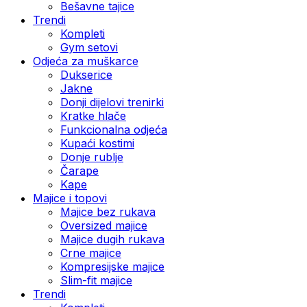
Bešavne tajice
Trendi
Kompleti
Gym setovi
Odjeća za muškarce
Dukserice
Jakne
Donji dijelovi trenirki
Kratke hlače
Funkcionalna odjeća
Kupaći kostimi
Donje rublje
Čarape
Kape
Majice i topovi
Majice bez rukava
Oversized majice
Majice dugih rukava
Crne majice
Kompresijske majice
Slim-fit majice
Trendi