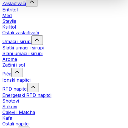
Zaslađivači
Eritritol
Med
Stevija
Ksilitol
Ostali zaslađivači
Umaci i sirupi
Slatki umaci i sirupi
Slani umaci i sirupi
Arome
Začini i sol
Pića
Ionski napitci
RTD napitci
Energetski RTD napitci
Shotovi
Sokovi
Čajevi i Matcha
Kafa
Ostali napitci