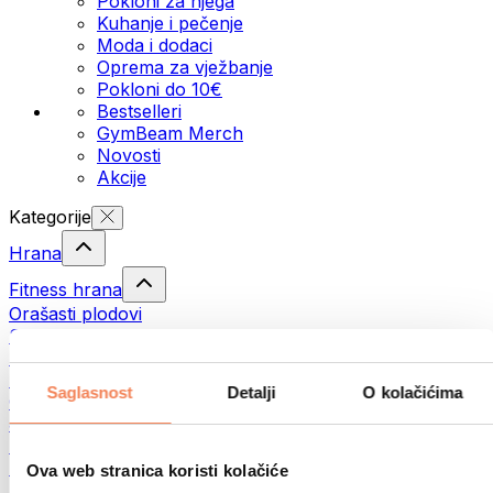
Pokloni za njega
Kuhanje i pečenje
Moda i dodaci
Oprema za vježbanje
Pokloni do 10€
Bestselleri
GymBeam Merch
Novosti
Akcije
Kategorije
Hrana
Fitness hrana
Orašasti plodovi
Sjemenke
Namazi i paste
Ribe
Saglasnost
Detalji
O kolačićima
Gotovi obroci
Jaja
Pecivo
Meso
Ova web stranica koristi kolačiće
Mahunarke