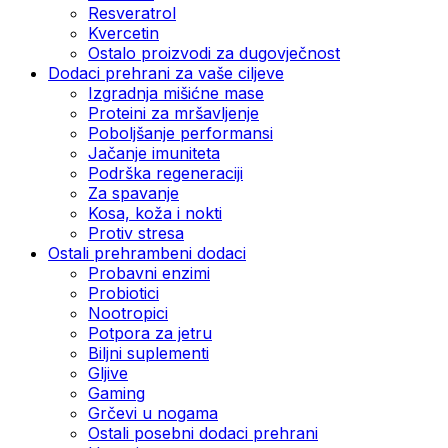
Resveratrol
Kvercetin
Ostalo proizvodi za dugovječnost
Dodaci prehrani za vaše ciljeve
Izgradnja mišićne mase
Proteini za mršavljenje
Poboljšanje performansi
Jačanje imuniteta
Podrška regeneraciji
Za spavanje
Kosa, koža i nokti
Protiv stresa
Ostali prehrambeni dodaci
Probavni enzimi
Probiotici
Nootropici
Potpora za jetru
Biljni suplementi
Gljive
Gaming
Grčevi u nogama
Ostali posebni dodaci prehrani