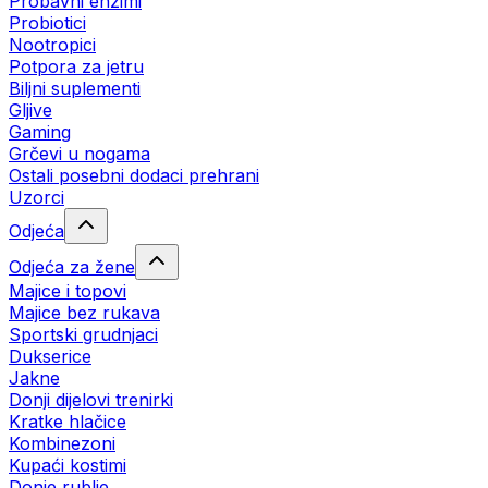
Probavni enzimi
Probiotici
Nootropici
Potpora za jetru
Biljni suplementi
Gljive
Gaming
Grčevi u nogama
Ostali posebni dodaci prehrani
Uzorci
Odjeća
Odjeća za žene
Majice i topovi
Majice bez rukava
Sportski grudnjaci
Dukserice
Jakne
Donji dijelovi trenirki
Kratke hlačice
Kombinezoni
Kupaći kostimi
Donje rublje