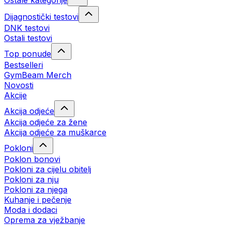
Ostale kategorije
Dijagnostički testovi
DNK testovi
Ostali testovi
Top ponude
Bestselleri
GymBeam Merch
Novosti
Akcije
Akcija odjeće
Akcija odjeće za žene
Akcija odjeće za muškarce
Pokloni
Poklon bonovi
Pokloni za cijelu obitelj
Pokloni za nju
Pokloni za njega
Kuhanje i pečenje
Moda i dodaci
Oprema za vježbanje