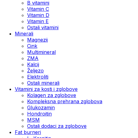
B vitamini
Vitamin C
Vitamin D
Vitamin E
Ostali vitamini
Minerali
Magnezij
Cink
Multimineral
ZMA
Kalcij
Željezo
Elektroliti
Ostali minerali
Vitamini za kosti i zglobove
Kolagen za zglobove
Kompleksna prehrana zglobova
Glukozamin
Hondroitin
MSM
Ostali dodaci za zglobove
Fat burneri