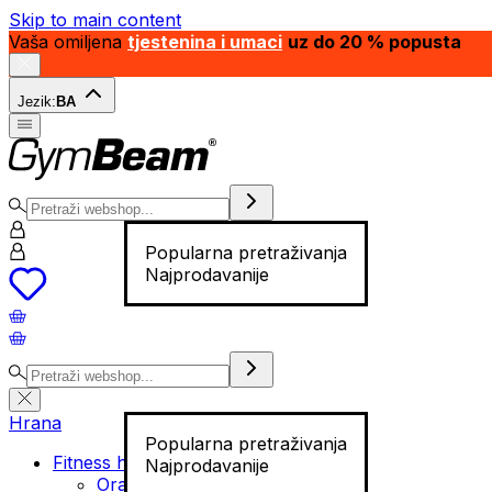
Skip to main content
Vaša omiljena
tjestenina i umaci
uz do 20 % popusta
Jezik:
BA
Popularna pretraživanja
Najprodavanije
Hrana
Popularna pretraživanja
Fitness hrana
Najprodavanije
Orašasti plodovi