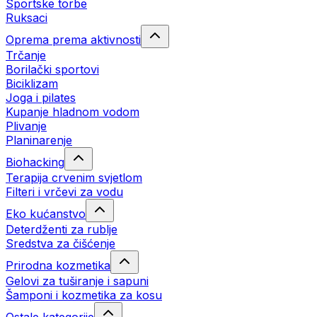
Sportske torbe
Ruksaci
Oprema prema aktivnosti
Trčanje
Borilački sportovi
Biciklizam
Joga i pilates
Kupanje hladnom vodom
Plivanje
Planinarenje
Biohacking
Terapija crvenim svjetlom
Filteri i vrčevi za vodu
Eko kućanstvo
Deterdženti za rublje
Sredstva za čišćenje
Prirodna kozmetika
Gelovi za tuširanje i sapuni
Šamponi i kozmetika za kosu