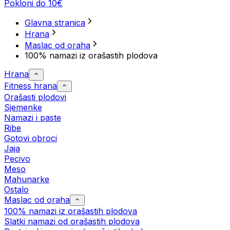
Pokloni do 10€
Glavna stranica
Hrana
Maslac od oraha
100% namazi iz orašastih plodova
Hrana
Fitness hrana
Orašasti plodovi
Sjemenke
Namazi i paste
Ribe
Gotovi obroci
Jaja
Pecivo
Meso
Mahunarke
Ostalo
Maslac od oraha
100% namazi iz orašastih plodova
Slatki namazi od orašastih plodova