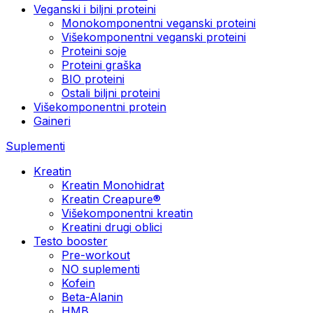
Veganski i biljni proteini
Monokomponentni veganski proteini
Višekomponentni veganski proteini
Proteini soje
Proteini graška
BIO proteini
Ostali biljni proteini
Višekomponentni protein
Gaineri
Suplementi
Kreatin
Kreatin Monohidrat
Kreatin Creapure®
Višekomponentni kreatin
Kreatini drugi oblici
Testo booster
Pre-workout
NO suplementi
Kofein
Beta-Alanin
HMB