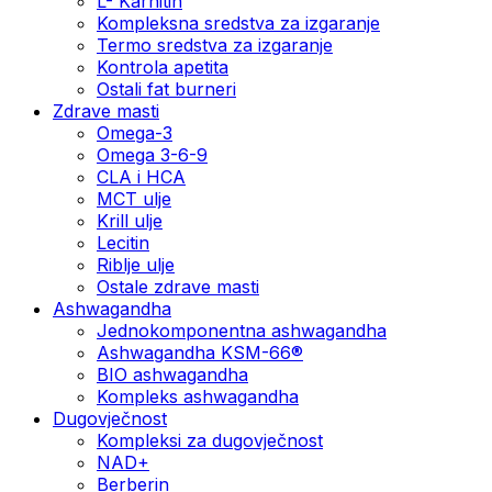
L- Karnitin
Kompleksna sredstva za izgaranje
Termo sredstva za izgaranje
Kontrola apetita
Ostali fat burneri
Zdrave masti
Omega-3
Omega 3-6-9
CLA i HCA
MCT ulje
Krill ulje
Lecitin
Riblje ulje
Ostale zdrave masti
Ashwagandha
Jednokomponentna ashwagandha
Ashwagandha KSM-66®
BIO ashwagandha
Kompleks ashwagandha
Dugovječnost
Kompleksi za dugovječnost
NAD+
Berberin