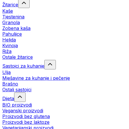
Žitarice
Kaše
Tjestenina
Granola
Zobena kaša
Pahuljice
Heljda
Kvinoja
Riža
Ostale žitarice
Sastojci za kuhanje
Ulja
Mješavine za kuhanje i pečenje
Brašno
Ostali sastojci
Dijeta
BIO proizvodi
Veganski proizvodi
Proizvodi bez glutena
Proizvodi bez laktoze
Vegetarijanski proizvodi