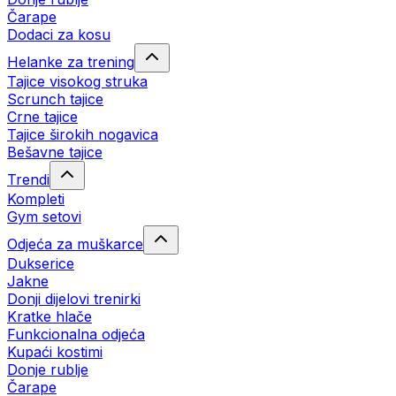
Čarape
Dodaci za kosu
Helanke za trening
Tajice visokog struka
Scrunch tajice
Crne tajice
Tajice širokih nogavica
Bešavne tajice
Trendi
Kompleti
Gym setovi
Odjeća za muškarce
Dukserice
Jakne
Donji dijelovi trenirki
Kratke hlače
Funkcionalna odjeća
Kupaći kostimi
Donje rublje
Čarape