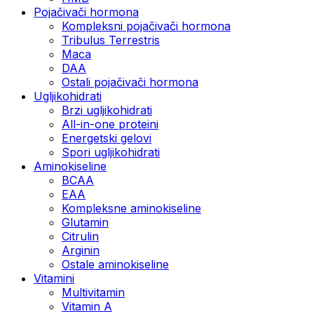
Pojačivači hormona
Kompleksni pojačivači hormona
Tribulus Terrestris
Maca
DAA
Ostali pojačivači hormona
Ugljikohidrati
Brzi ugljikohidrati
All-in-one proteini
Energetski gelovi
Spori ugljikohidrati
Aminokiseline
BCAA
EAA
Kompleksne aminokiseline
Glutamin
Citrulin
Arginin
Ostale aminokiseline
Vitamini
Multivitamin
Vitamin A