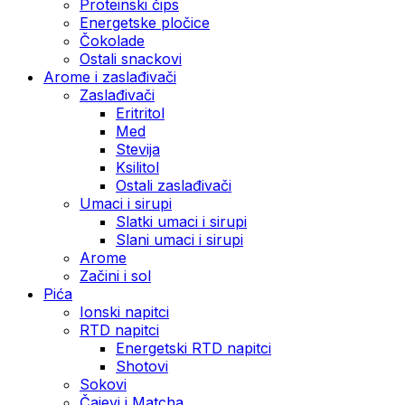
Proteinski čips
Energetske pločice
Čokolade
Ostali snackovi
Arome i zaslađivači
Zaslađivači
Eritritol
Med
Stevija
Ksilitol
Ostali zaslađivači
Umaci i sirupi
Slatki umaci i sirupi
Slani umaci i sirupi
Arome
Začini i sol
Pića
Ionski napitci
RTD napitci
Energetski RTD napitci
Shotovi
Sokovi
Čajevi i Matcha