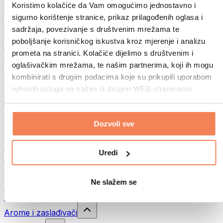
Koristimo kolačiće da Vam omogućimo jednostavno i
Ostalo
sigurno korištenje stranice, prikaz prilagođenih oglasa i
Maslac od oraha
sadržaja, povezivanje s društvenim mrežama te
100% namazi iz orašastih plodova
poboljšanje korisničkog iskustva kroz mjerenje i analizu
Slatki namazi od orašastih plodova
prometa na stranici. Kolačiće dijelimo s društvenim i
Proteinski namazi od orašastih plodova
oglašivačkim mrežama, te našim partnerima, koji ih mogu
Superfood
kombinirati s drugim podacima koje su prikupili uporabom
Zelena superhrana
njihovih usluga na našim ili drugim WEB stranicama.
Vlakna
Ostala superhrana
Grickalice
Dozvoli sve
Proteinske pločice
Suho meso
Liofilizirano voće
Uredi
Proteinski kolačići
Proteinski čips
Energetske pločice
Ne slažem se
Čokolade
Ostali snackovi
Arome i zaslađivači