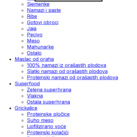
Sjemenke
Namazi i paste
Ribe
Gotovi obroci
Jaja
Pecivo
Meso
Mahunarke
Ostalo
Maslac od oraha
100% namazi iz orašastih plodova
Slatki namazi od orašastih plodova
Proteinski namazi od orašastih plodova
Superfood
Zelena superhrana
Vlakna
Ostala superhrana
Grickalice
Proteinske pločice
Suho meso
Liofilizirano voće
Proteinski kolačići