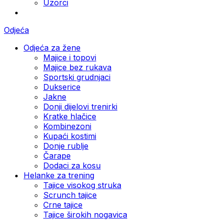
Uzorci
Odjeća
Odjeća za žene
Majice i topovi
Majice bez rukava
Sportski grudnjaci
Dukserice
Jakne
Donji dijelovi trenirki
Kratke hlačice
Kombinezoni
Kupaći kostimi
Donje rublje
Čarape
Dodaci za kosu
Helanke za trening
Tajice visokog struka
Scrunch tajice
Crne tajice
Tajice širokih nogavica