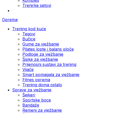
Kompleti
Trenirke setovi
Oprema
Trening kod kuće
Tegovi
Bučice
Gume za vježbanje
Pilates lopte i balans ploče
Podloge za vježbanje
Šipke za vježbanje
Prijenosni sustavi za trening
Vijače
Smart pomagala za vježbanje
Fitnes oprema
Trening doma ostalo
Sprave za vježbanje
Šejkeri
Sportske boce
Bandaže
Remeni za vježbanje