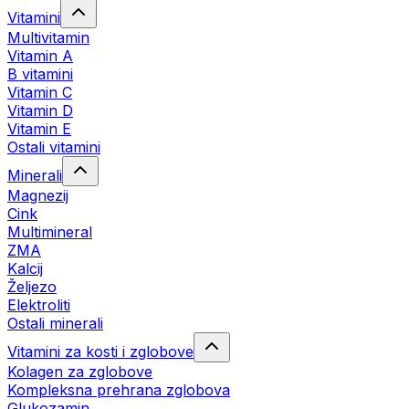
Vitamini
Multivitamin
Vitamin A
B vitamini
Vitamin C
Vitamin D
Vitamin E
Ostali vitamini
Minerali
Magnezij
Cink
Multimineral
ZMA
Kalcij
Željezo
Elektroliti
Ostali minerali
Vitamini za kosti i zglobove
Kolagen za zglobove
Kompleksna prehrana zglobova
Glukozamin