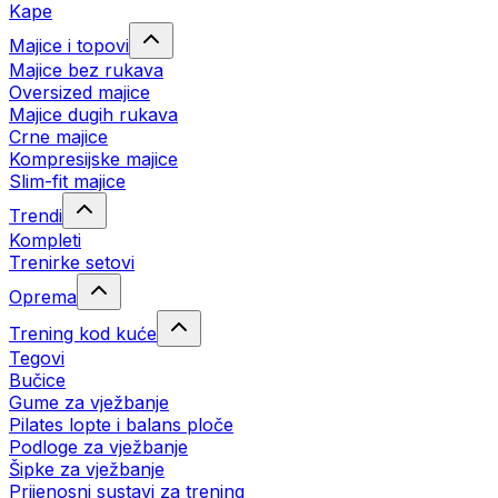
Kape
Majice i topovi
Majice bez rukava
Oversized majice
Majice dugih rukava
Crne majice
Kompresijske majice
Slim-fit majice
Trendi
Kompleti
Trenirke setovi
Oprema
Trening kod kuće
Tegovi
Bučice
Gume za vježbanje
Pilates lopte i balans ploče
Podloge za vježbanje
Šipke za vježbanje
Prijenosni sustavi za trening