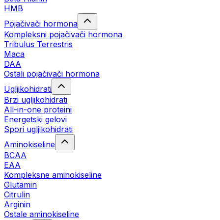
HMB
Pojačivači hormona
Kompleksni pojačivači hormona
Tribulus Terrestris
Maca
DAA
Ostali pojačivači hormona
Ugljikohidrati
Brzi ugljikohidrati
All-in-one proteini
Energetski gelovi
Spori ugljikohidrati
Aminokiseline
BCAA
EAA
Kompleksne aminokiseline
Glutamin
Citrulin
Arginin
Ostale aminokiseline