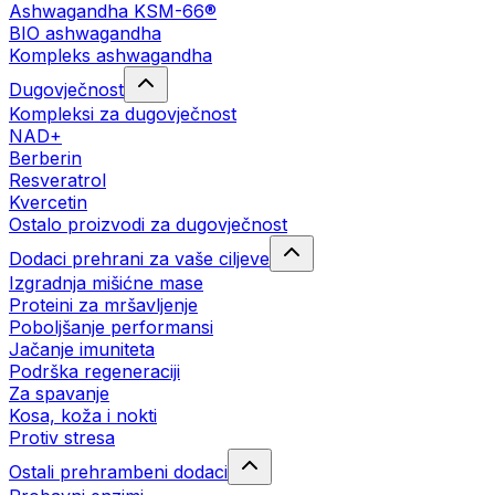
Ashwagandha KSM-66®
BIO ashwagandha
Kompleks ashwagandha
Dugovječnost
Kompleksi za dugovječnost
NAD+
Berberin
Resveratrol
Kvercetin
Ostalo proizvodi za dugovječnost
Dodaci prehrani za vaše ciljeve
Izgradnja mišićne mase
Proteini za mršavljenje
Poboljšanje performansi
Jačanje imuniteta
Podrška regeneraciji
Za spavanje
Kosa, koža i nokti
Protiv stresa
Ostali prehrambeni dodaci