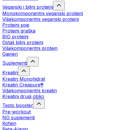
Veganski i biljni proteini
Monokomponentni veganski proteini
Višekomponentni veganski proteini
Proteini soje
Proteini graška
BIO proteini
Ostali biljni proteini
Višekomponentni protein
Gaineri
Suplementi
Kreatin
Kreatin Monohidrat
Kreatin Creapure®
Višekomponentni kreatin
Kreatini drugi oblici
Testo booster
Pre-workout
NO suplementi
Kofein
Beta-Alanin