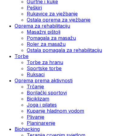
Gurtne i kuke
Peškiri
Rukavice za vježbanje
Ostala oprema za vježbanje
Oprema za rehabilitaciju
Masažni pištolj
Pomagala za masažu
Roler za masažu
Ostala pomagala za rehabilitaciju
Torbe
Torbe za hranu
Sportske torbe
Ruksaci
Oprema prema aktivnosti
Trčanje
Borilački sportovi
Biciklizam
Joga i pilates
Kupanje hladnom vodom
Plivanje
Planinarenje
Biohacking
Terapija crvenim svjetlom