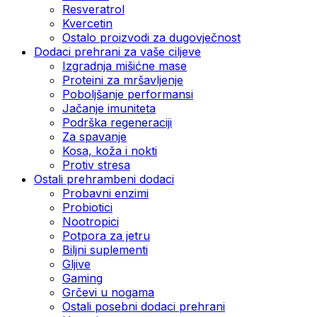
Resveratrol
Kvercetin
Ostalo proizvodi za dugovječnost
Dodaci prehrani za vaše ciljeve
Izgradnja mišićne mase
Proteini za mršavljenje
Poboljšanje performansi
Jačanje imuniteta
Podrška regeneraciji
Za spavanje
Kosa, koža i nokti
Protiv stresa
Ostali prehrambeni dodaci
Probavni enzimi
Probiotici
Nootropici
Potpora za jetru
Biljni suplementi
Gljive
Gaming
Grčevi u nogama
Ostali posebni dodaci prehrani