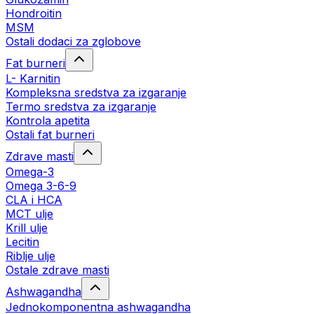
Hondroitin
MSM
Ostali dodaci za zglobove
Fat burneri
L- Karnitin
Kompleksna sredstva za izgaranje
Termo sredstva za izgaranje
Kontrola apetita
Ostali fat burneri
Zdrave masti
Omega-3
Omega 3-6-9
CLA i HCA
MCT ulje
Krill ulje
Lecitin
Riblje ulje
Ostale zdrave masti
Ashwagandha
Jednokomponentna ashwagandha