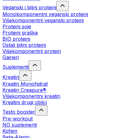
Veganski i biljni proteini
Monokomponentni veganski proteini
Višekomponentni veganski proteini
Proteini soje
Proteini graška
BIO proteini
Ostali biljni proteini
Višekomponentni protein
Gaineri
Suplementi
Kreatin
Kreatin Monohidrat
Kreatin Creapure®
Višekomponentni kreatin
Kreatini drugi oblici
Testo booster
Pre-workout
NO suplementi
Kofein
Beta-Alanin