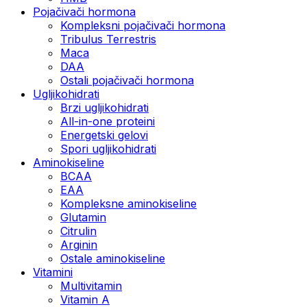
Pojačivači hormona
Kompleksni pojačivači hormona
Tribulus Terrestris
Maca
DAA
Ostali pojačivači hormona
Ugljikohidrati
Brzi ugljikohidrati
All-in-one proteini
Energetski gelovi
Spori ugljikohidrati
Aminokiseline
BCAA
EAA
Kompleksne aminokiseline
Glutamin
Citrulin
Arginin
Ostale aminokiseline
Vitamini
Multivitamin
Vitamin A