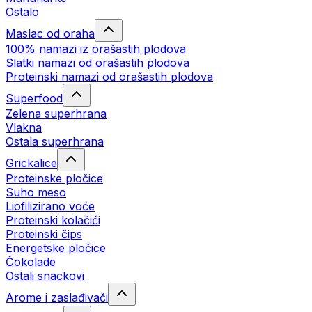
Ostalo
Maslac od oraha
100% namazi iz orašastih plodova
Slatki namazi od orašastih plodova
Proteinski namazi od orašastih plodova
Superfood
Zelena superhrana
Vlakna
Ostala superhrana
Grickalice
Proteinske pločice
Suho meso
Liofilizirano voće
Proteinski kolačići
Proteinski čips
Energetske pločice
Čokolade
Ostali snackovi
Arome i zaslađivači