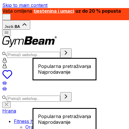
Skip to main content
Vaša omiljena
tjestenina i umaci
uz do 20 % popusta
Jezik:
BA
Popularna pretraživanja
Najprodavanije
Hrana
Popularna pretraživanja
Fitness hrana
Najprodavanije
Orašasti plodovi