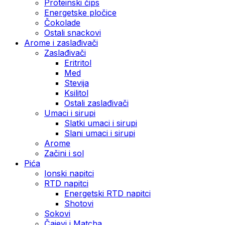
Proteinski čips
Energetske pločice
Čokolade
Ostali snackovi
Arome i zaslađivači
Zaslađivači
Eritritol
Med
Stevija
Ksilitol
Ostali zaslađivači
Umaci i sirupi
Slatki umaci i sirupi
Slani umaci i sirupi
Arome
Začini i sol
Pića
Ionski napitci
RTD napitci
Energetski RTD napitci
Shotovi
Sokovi
Čajevi i Matcha