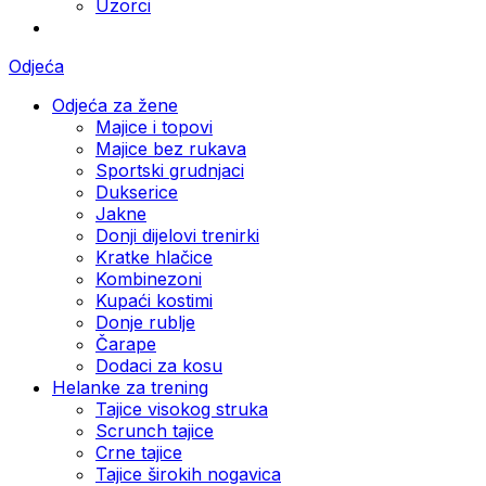
Uzorci
Odjeća
Odjeća za žene
Majice i topovi
Majice bez rukava
Sportski grudnjaci
Dukserice
Jakne
Donji dijelovi trenirki
Kratke hlačice
Kombinezoni
Kupaći kostimi
Donje rublje
Čarape
Dodaci za kosu
Helanke za trening
Tajice visokog struka
Scrunch tajice
Crne tajice
Tajice širokih nogavica