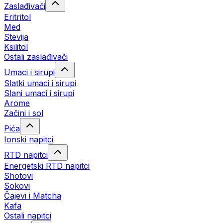
Zaslađivači
Eritritol
Med
Stevija
Ksilitol
Ostali zaslađivači
Umaci i sirupi
Slatki umaci i sirupi
Slani umaci i sirupi
Arome
Začini i sol
Pića
Ionski napitci
RTD napitci
Energetski RTD napitci
Shotovi
Sokovi
Čajevi i Matcha
Kafa
Ostali napitci