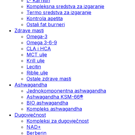
L- Karnitin
Kompleksna sredstva za izgaranje
Termo sredstva za izgaranje
Kontrola apetita
Ostali fat burneri
Zdrave masti
Omega-3
Omega 3-6-9
CLA i HCA
MCT ulje
Krill ulje
Lecitin
Riblje ulje
Ostale zdrave masti
Ashwagandha
Jednokomponentna ashwagandha
Ashwagandha KSM-66®
BIO ashwagandha
Kompleks ashwagandha
Dugovječnost
Kompleksi za dugovječnost
NAD+
Berberin