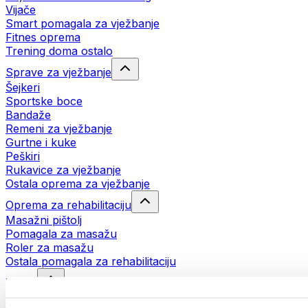
Vijače
Smart pomagala za vježbanje
Fitnes oprema
Trening doma ostalo
Sprave za vježbanje
Šejkeri
Sportske boce
Bandaže
Remeni za vježbanje
Gurtne i kuke
Peškiri
Rukavice za vježbanje
Ostala oprema za vježbanje
Oprema za rehabilitaciju
Masažni pištolj
Pomagala za masažu
Roler za masažu
Ostala pomagala za rehabilitaciju
Torbe
Torbe za hranu