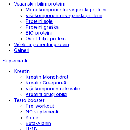
Veganski i biljni proteini
Monokomponentni veganski proteini
Višekomponentni veganski proteini
Proteini soje
Proteini graška
BIO proteini
Ostali biljni proteini
Višekomponentni protein
Gaineri
Suplementi
Kreatin
Kreatin Monohidrat
Kreatin Creapure®
Višekomponentni kreatin
Kreatini drugi oblici
Testo booster
Pre-workout
NO suplementi
Kofein
Beta-Alanin
HMB