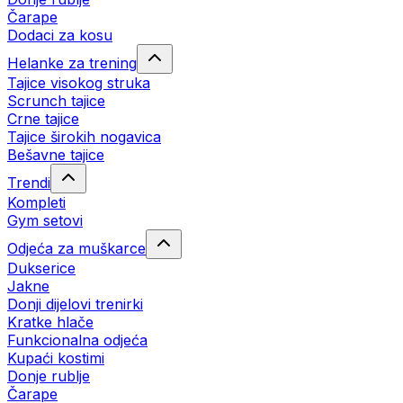
Čarape
Dodaci za kosu
Helanke za trening
Tajice visokog struka
Scrunch tajice
Crne tajice
Tajice širokih nogavica
Bešavne tajice
Trendi
Kompleti
Gym setovi
Odjeća za muškarce
Dukserice
Jakne
Donji dijelovi trenirki
Kratke hlače
Funkcionalna odjeća
Kupaći kostimi
Donje rublje
Čarape