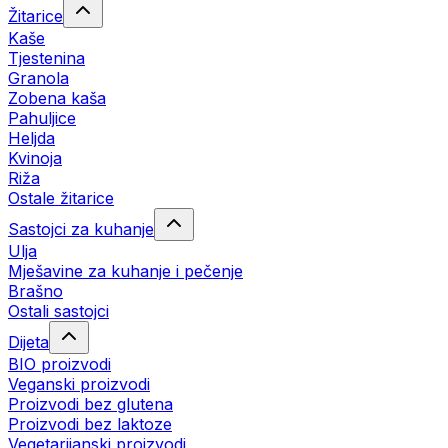
Žitarice
Kaše
Tjestenina
Granola
Zobena kaša
Pahuljice
Heljda
Kvinoja
Riža
Ostale žitarice
Sastojci za kuhanje
Ulja
Mješavine za kuhanje i pečenje
Brašno
Ostali sastojci
Dijeta
BIO proizvodi
Veganski proizvodi
Proizvodi bez glutena
Proizvodi bez laktoze
Vegetarijanski proizvodi