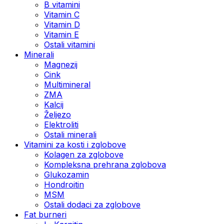
B vitamini
Vitamin C
Vitamin D
Vitamin E
Ostali vitamini
Minerali
Magnezij
Cink
Multimineral
ZMA
Kalcij
Željezo
Elektroliti
Ostali minerali
Vitamini za kosti i zglobove
Kolagen za zglobove
Kompleksna prehrana zglobova
Glukozamin
Hondroitin
MSM
Ostali dodaci za zglobove
Fat burneri