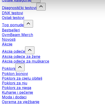
Ostale kategorije
Dijagnostički testovi
DNK testovi
Ostali testovi
Top ponude
Bestselleri
GymBeam Merch
Novosti
Akcije
Akcija odjeće
Akcija odjeće za žene
Akcija odjeće za muškarce
Pokloni
Poklon bonovi
Pokloni za cijelu obitelj
Pokloni za nju
Pokloni za njega
Kuhanje i pečenje
Moda i dodaci
Oprema za vježbanje