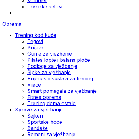
Kompleti
Trenirke setovi
Oprema
Trening kod kuće
Tegovi
Bučice
Gume za vježbanje
Pilates lopte i balans ploče
Podloge za vježbanje
Šipke za vježbanje
Prijenosni sustavi za trening
Vijače
Smart pomagala za vježbanje
Fitnes oprema
Trening doma ostalo
Sprave za vježbanje
Šejkeri
Sportske boce
Bandaže
Remeni za vježbanje