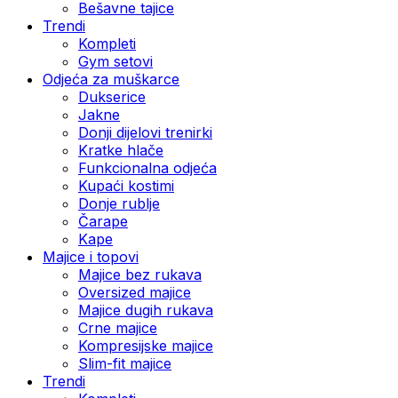
Bešavne tajice
Trendi
Kompleti
Gym setovi
Odjeća za muškarce
Dukserice
Jakne
Donji dijelovi trenirki
Kratke hlače
Funkcionalna odjeća
Kupaći kostimi
Donje rublje
Čarape
Kape
Majice i topovi
Majice bez rukava
Oversized majice
Majice dugih rukava
Crne majice
Kompresijske majice
Slim-fit majice
Trendi