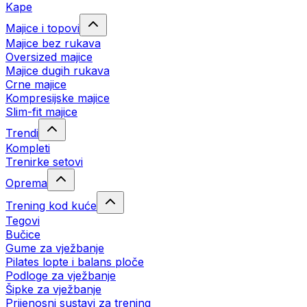
Kape
Majice i topovi
Majice bez rukava
Oversized majice
Majice dugih rukava
Crne majice
Kompresijske majice
Slim-fit majice
Trendi
Kompleti
Trenirke setovi
Oprema
Trening kod kuće
Tegovi
Bučice
Gume za vježbanje
Pilates lopte i balans ploče
Podloge za vježbanje
Šipke za vježbanje
Prijenosni sustavi za trening