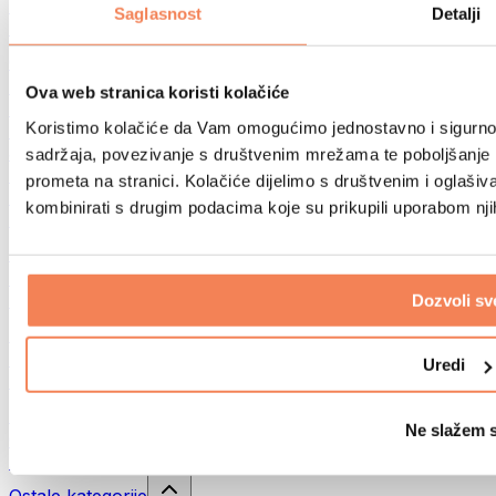
Sportske torbe
Saglasnost
Detalji
Ruksaci
Oprema prema aktivnosti
Trčanje
Ova web stranica koristi kolačiće
Borilački sportovi
Koristimo kolačiće da Vam omogućimo jednostavno i sigurno ko
Biciklizam
Joga i pilates
sadržaja, povezivanje s društvenim mrežama te poboljšanje k
Kupanje hladnom vodom
prometa na stranici. Kolačiće dijelimo s društvenim i oglaš
Plivanje
kombinirati s drugim podacima koje su prikupili uporabom nj
Planinarenje
Biohacking
Terapija crvenim svjetlom
Filteri i vrčevi za vodu
Dozvoli sv
Eko kućanstvo
Deterdženti za rublje
Uredi
Sredstva za čišćenje
Prirodna kozmetika
Ne slažem 
Gelovi za tuširanje i sapuni
Šamponi i kozmetika za kosu