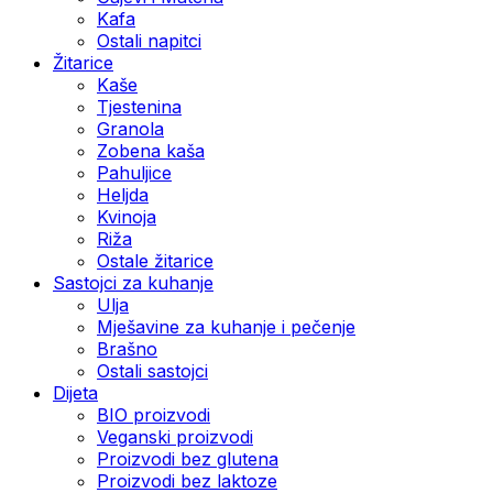
Kafa
Ostali napitci
Žitarice
Kaše
Tjestenina
Granola
Zobena kaša
Pahuljice
Heljda
Kvinoja
Riža
Ostale žitarice
Sastojci za kuhanje
Ulja
Mješavine za kuhanje i pečenje
Brašno
Ostali sastojci
Dijeta
BIO proizvodi
Veganski proizvodi
Proizvodi bez glutena
Proizvodi bez laktoze