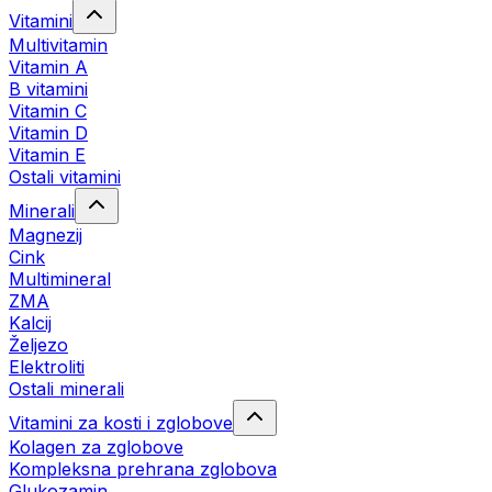
Vitamini
Multivitamin
Vitamin A
B vitamini
Vitamin C
Vitamin D
Vitamin E
Ostali vitamini
Minerali
Magnezij
Cink
Multimineral
ZMA
Kalcij
Željezo
Elektroliti
Ostali minerali
Vitamini za kosti i zglobove
Kolagen za zglobove
Kompleksna prehrana zglobova
Glukozamin