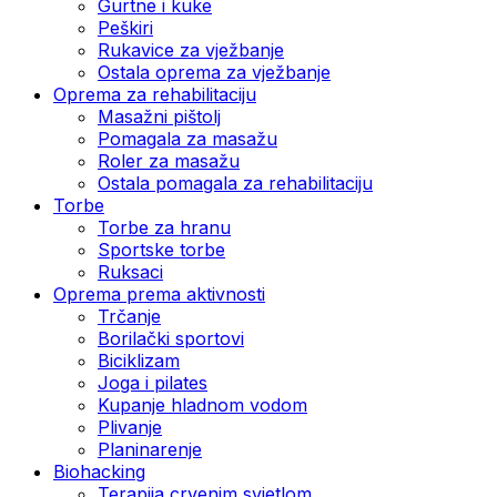
Gurtne i kuke
Peškiri
Rukavice za vježbanje
Ostala oprema za vježbanje
Oprema za rehabilitaciju
Masažni pištolj
Pomagala za masažu
Roler za masažu
Ostala pomagala za rehabilitaciju
Torbe
Torbe za hranu
Sportske torbe
Ruksaci
Oprema prema aktivnosti
Trčanje
Borilački sportovi
Biciklizam
Joga i pilates
Kupanje hladnom vodom
Plivanje
Planinarenje
Biohacking
Terapija crvenim svjetlom