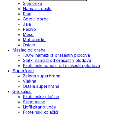
Sjemenke
Namazi i paste
Ribe
Gotovi obroci
Jaja
Pecivo
Meso
Mahunarke
Ostalo
Maslac od oraha
100% namazi iz orašastih plodova
Slatki namazi od orašastih plodova
Proteinski namazi od orašastih plodova
Superfood
Zelena superhrana
Vlakna
Ostala superhrana
Grickalice
Proteinske pločice
Suho meso
Liofilizirano voće
Proteinski kolačići