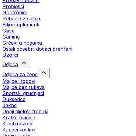
Probavni enzimi
Probiotici
Nootropici
Potpora za jetru
Biljni suplementi
Gljive
Gaming
Grčevi u nogama
Ostali posebni dodaci prehrani
Uzorci
Odjeća
Odjeća za žene
Majice i topovi
Majice bez rukava
Sportski grudnjaci
Dukserice
Jakne
Donji dijelovi trenirki
Kratke hlačice
Kombinezoni
Kupaći kostimi
Donje rublje