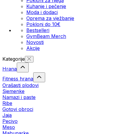
Pokloni za njega
Kuhanje i pečenje
Moda i dodaci
Oprema za vježbanje
Pokloni do 10€
Bestselleri
GymBeam Merch
Novosti
Akcije
Kategorije
Hrana
Fitness hrana
Orašasti plodovi
Sjemenke
Namazi i paste
Ribe
Gotovi obroci
Jaja
Pecivo
Meso
Mahunarke