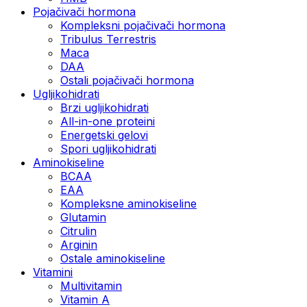
Pojačivači hormona
Kompleksni pojačivači hormona
Tribulus Terrestris
Maca
DAA
Ostali pojačivači hormona
Ugljikohidrati
Brzi ugljikohidrati
All-in-one proteini
Energetski gelovi
Spori ugljikohidrati
Aminokiseline
BCAA
EAA
Kompleksne aminokiseline
Glutamin
Citrulin
Arginin
Ostale aminokiseline
Vitamini
Multivitamin
Vitamin A