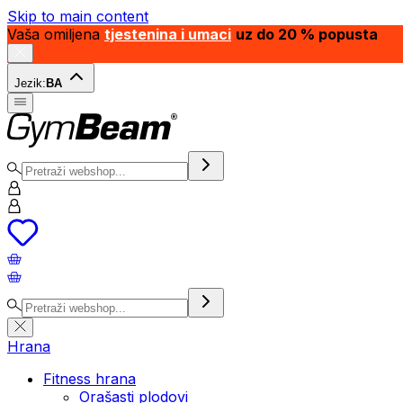
Skip to main content
Vaša omiljena
tjestenina i umaci
uz do 20 % popusta
Jezik:
BA
Hrana
Fitness hrana
Orašasti plodovi