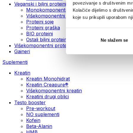
povezivanje s društvenim mre
Veganski i biljni proteini
Monokomponentni veganski proteini
Kolačiće dijelimo s društven
Višekomponentni veganski proteini
koje su prikupili uporabom n
Proteini soje
Proteini graška
BIO proteini
Ostali biljni proteini
Ne slažem se
Višekomponentni protein
Gaineri
Suplementi
Kreatin
Kreatin Monohidrat
Kreatin Creapure®
Višekomponentni kreatin
Kreatini drugi oblici
Testo booster
Pre-workout
NO suplementi
Kofein
Beta-Alanin
HMB