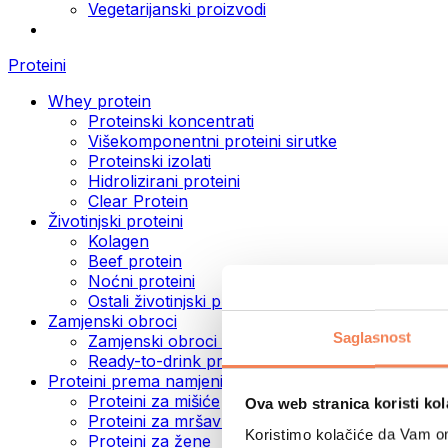
Vegetarijanski proizvodi
Proteini
Whey protein
Proteinski koncentrati
Višekomponentni proteini sirutke
Proteinski izolati
Hidrolizirani proteini
Clear Protein
Životinjski proteini
Kolagen
Beef protein
Noćni proteini
Ostali životinjski proteini
Zamjenski obroci
Saglasnost
Zamjenski obroci u prahu
Ready-to-drink proteinski napici
Proteini prema namjeni
Proteini za mišiće
Ova web stranica koristi kol
Proteini za mršavljenje
Koristimo kolačiće da Vam om
Proteini za žene