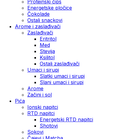
Proteinski čips
Energetske pločice
Čokolade
Ostali snackovi
Arome i zaslađivači
Zaslađivači
Eritritol
Med
Stevija
Ksilitol
Ostali zaslađivači
Umaci i sirupi
Slatki umaci i sirupi
Slani umaci i sirupi
Arome
Začini i sol
Pića
Ionski napitci
RTD napitci
Energetski RTD napitci
Shotovi
Sokovi
Čajevi i Matcha