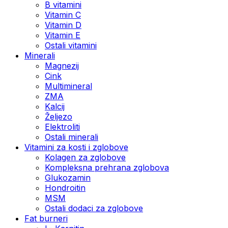
B vitamini
Vitamin C
Vitamin D
Vitamin E
Ostali vitamini
Minerali
Magnezij
Cink
Multimineral
ZMA
Kalcij
Željezo
Elektroliti
Ostali minerali
Vitamini za kosti i zglobove
Kolagen za zglobove
Kompleksna prehrana zglobova
Glukozamin
Hondroitin
MSM
Ostali dodaci za zglobove
Fat burneri