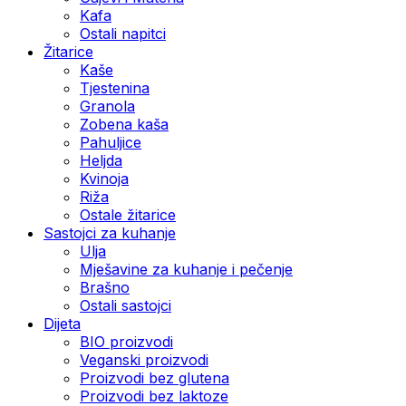
Kafa
Ostali napitci
Žitarice
Kaše
Tjestenina
Granola
Zobena kaša
Pahuljice
Heljda
Kvinoja
Riža
Ostale žitarice
Sastojci za kuhanje
Ulja
Mješavine za kuhanje i pečenje
Brašno
Ostali sastojci
Dijeta
BIO proizvodi
Veganski proizvodi
Proizvodi bez glutena
Proizvodi bez laktoze