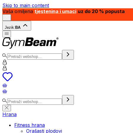
Skip to main content
Vaša omiljena
tjestenina i umaci
uz do 20 % popusta
Jezik:
BA
Hrana
Fitness hrana
Orašasti plodovi