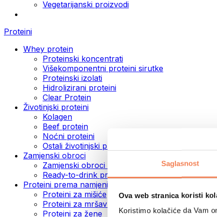
Vegetarijanski proizvodi
Proteini
Whey protein
Proteinski koncentrati
Višekomponentni proteini sirutke
Proteinski izolati
Hidrolizirani proteini
Clear Protein
Životinjski proteini
Kolagen
Beef protein
Noćni proteini
Ostali životinjski proteini
Zamjenski obroci
Saglasnost
Zamjenski obroci u prahu
Ready-to-drink proteinski napici
Proteini prema namjeni
Proteini za mišiće
Ova web stranica koristi kol
Proteini za mršavljenje
Koristimo kolačiće da Vam om
Proteini za žene