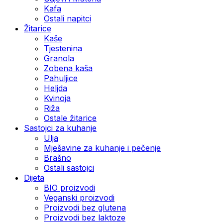
Kafa
Ostali napitci
Žitarice
Kaše
Tjestenina
Granola
Zobena kaša
Pahuljice
Heljda
Kvinoja
Riža
Ostale žitarice
Sastojci za kuhanje
Ulja
Mješavine za kuhanje i pečenje
Brašno
Ostali sastojci
Dijeta
BIO proizvodi
Veganski proizvodi
Proizvodi bez glutena
Proizvodi bez laktoze