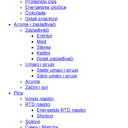
Proteinski čips
Energetske pločice
Čokolade
Ostali snackovi
Arome i zaslađivači
Zaslađivači
Eritritol
Med
Stevija
Ksilitol
Ostali zaslađivači
Umaci i sirupi
Slatki umaci i sirupi
Slani umaci i sirupi
Arome
Začini i sol
Pića
Ionski napitci
RTD napitci
Energetski RTD napitci
Shotovi
Sokovi
Čajevi i Matcha