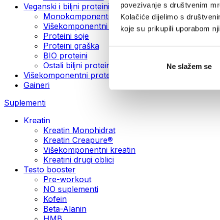
povezivanje s društvenim mre
Veganski i biljni proteini
Monokomponentni veganski proteini
Kolačiće dijelimo s društven
Višekomponentni veganski proteini
koje su prikupili uporabom n
Proteini soje
Proteini graška
BIO proteini
Ostali biljni proteini
Ne slažem se
Višekomponentni protein
Gaineri
Suplementi
Kreatin
Kreatin Monohidrat
Kreatin Creapure®
Višekomponentni kreatin
Kreatini drugi oblici
Testo booster
Pre-workout
NO suplementi
Kofein
Beta-Alanin
HMB