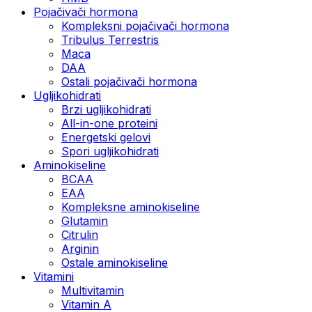
Pojačivači hormona
Kompleksni pojačivači hormona
Tribulus Terrestris
Maca
DAA
Ostali pojačivači hormona
Ugljikohidrati
Brzi ugljikohidrati
All-in-one proteini
Energetski gelovi
Spori ugljikohidrati
Aminokiseline
BCAA
EAA
Kompleksne aminokiseline
Glutamin
Citrulin
Arginin
Ostale aminokiseline
Vitamini
Multivitamin
Vitamin A