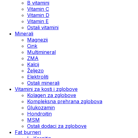
B vitamini
Vitamin C
Vitamin D
Vitamin E
Ostali vitamini
Minerali
Magnezij
Cink
Multimineral
ZMA
Kalcij
Željezo
Elektroliti
Ostali minerali
Vitamini za kosti i zglobove
Kolagen za zglobove
Kompleksna prehrana zglobova
Glukozamin
Hondroitin
MSM
Ostali dodaci za zglobove
Fat burneri