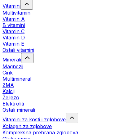
Vitamini
Multivitamin
Vitamin A
B vitamini
Vitamin C
Vitamin D
Vitamin E
Ostali vitamini
Minerali
Magnezij
Cink
Multimineral
ZMA
Kalcij
Željezo
Elektroliti
Ostali minerali
Vitamini za kosti i zglobove
Kolagen za zglobove
Kompleksna prehrana zglobova
Glukozamin