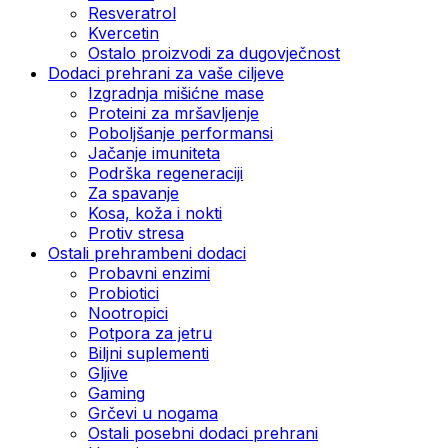
Resveratrol
Kvercetin
Ostalo proizvodi za dugovječnost
Dodaci prehrani za vaše ciljeve
Izgradnja mišićne mase
Proteini za mršavljenje
Poboljšanje performansi
Jačanje imuniteta
Podrška regeneraciji
Za spavanje
Kosa, koža i nokti
Protiv stresa
Ostali prehrambeni dodaci
Probavni enzimi
Probiotici
Nootropici
Potpora za jetru
Biljni suplementi
Gljive
Gaming
Grčevi u nogama
Ostali posebni dodaci prehrani