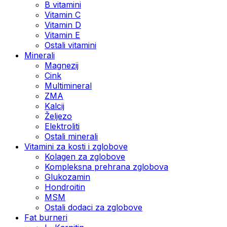
B vitamini
Vitamin C
Vitamin D
Vitamin E
Ostali vitamini
Minerali
Magnezij
Cink
Multimineral
ZMA
Kalcij
Željezo
Elektroliti
Ostali minerali
Vitamini za kosti i zglobove
Kolagen za zglobove
Kompleksna prehrana zglobova
Glukozamin
Hondroitin
MSM
Ostali dodaci za zglobove
Fat burneri