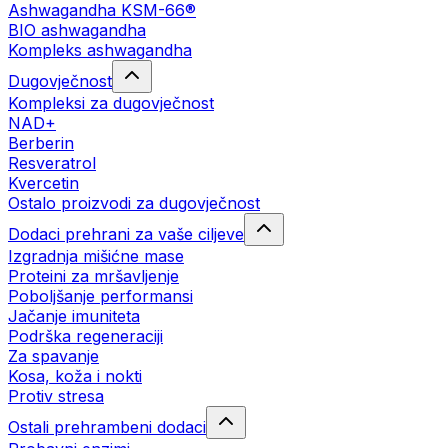
Ashwagandha KSM-66®
BIO ashwagandha
Kompleks ashwagandha
Dugovječnost
Kompleksi za dugovječnost
NAD+
Berberin
Resveratrol
Kvercetin
Ostalo proizvodi za dugovječnost
Dodaci prehrani za vaše ciljeve
Izgradnja mišićne mase
Proteini za mršavljenje
Poboljšanje performansi
Jačanje imuniteta
Podrška regeneraciji
Za spavanje
Kosa, koža i nokti
Protiv stresa
Ostali prehrambeni dodaci