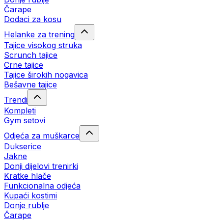
Čarape
Dodaci za kosu
Helanke za trening
Tajice visokog struka
Scrunch tajice
Crne tajice
Tajice širokih nogavica
Bešavne tajice
Trendi
Kompleti
Gym setovi
Odjeća za muškarce
Dukserice
Jakne
Donji dijelovi trenirki
Kratke hlače
Funkcionalna odjeća
Kupaći kostimi
Donje rublje
Čarape