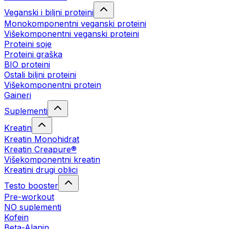
Veganski i biljni proteini
Monokomponentni veganski proteini
Višekomponentni veganski proteini
Proteini soje
Proteini graška
BIO proteini
Ostali biljni proteini
Višekomponentni protein
Gaineri
Suplementi
Kreatin
Kreatin Monohidrat
Kreatin Creapure®
Višekomponentni kreatin
Kreatini drugi oblici
Testo booster
Pre-workout
NO suplementi
Kofein
Beta-Alanin