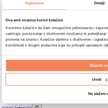
Sportske torbe
Saglasnost
Detalji
Ruksaci
Oprema prema aktivnosti
Trčanje
Ova web stranica koristi kolačiće
Borilački sportovi
Koristimo kolačiće da Vam omogućimo jednostavno i sigurno ko
Biciklizam
Joga i pilates
sadržaja, povezivanje s društvenim mrežama te poboljšanje k
Kupanje hladnom vodom
prometa na stranici. Kolačiće dijelimo s društvenim i oglaš
Plivanje
kombinirati s drugim podacima koje su prikupili uporabom nj
Planinarenje
Biohacking
Terapija crvenim svjetlom
Filteri i vrčevi za vodu
Dozvoli sv
Eko kućanstvo
Deterdženti za rublje
Uredi
Sredstva za čišćenje
Prirodna kozmetika
Ne slažem 
Gelovi za tuširanje i sapuni
Šamponi i kozmetika za kosu