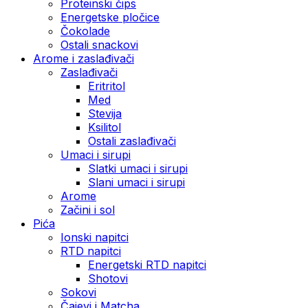
Proteinski čips
Energetske pločice
Čokolade
Ostali snackovi
Arome i zaslađivači
Zaslađivači
Eritritol
Med
Stevija
Ksilitol
Ostali zaslađivači
Umaci i sirupi
Slatki umaci i sirupi
Slani umaci i sirupi
Arome
Začini i sol
Pića
Ionski napitci
RTD napitci
Energetski RTD napitci
Shotovi
Sokovi
Čajevi i Matcha