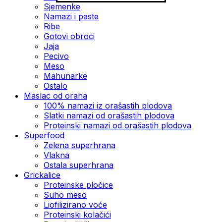
Sjemenke
Namazi i paste
Ribe
Gotovi obroci
Jaja
Pecivo
Meso
Mahunarke
Ostalo
Maslac od oraha
100% namazi iz orašastih plodova
Slatki namazi od orašastih plodova
Proteinski namazi od orašastih plodova
Superfood
Zelena superhrana
Vlakna
Ostala superhrana
Grickalice
Proteinske pločice
Suho meso
Liofilizirano voće
Proteinski kolačići