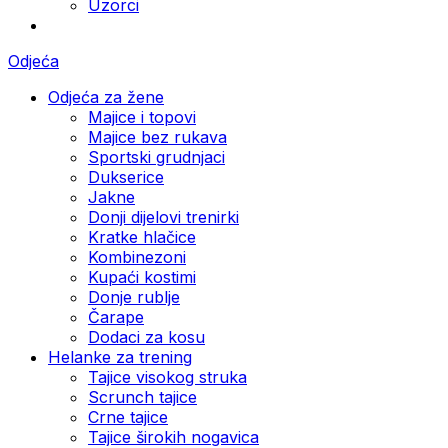
Uzorci
Odjeća
Odjeća za žene
Majice i topovi
Majice bez rukava
Sportski grudnjaci
Dukserice
Jakne
Donji dijelovi trenirki
Kratke hlačice
Kombinezoni
Kupaći kostimi
Donje rublje
Čarape
Dodaci za kosu
Helanke za trening
Tajice visokog struka
Scrunch tajice
Crne tajice
Tajice širokih nogavica