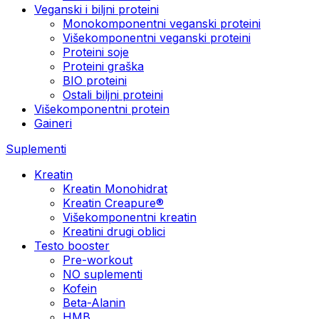
Veganski i biljni proteini
Monokomponentni veganski proteini
Višekomponentni veganski proteini
Proteini soje
Proteini graška
BIO proteini
Ostali biljni proteini
Višekomponentni protein
Gaineri
Suplementi
Kreatin
Kreatin Monohidrat
Kreatin Creapure®
Višekomponentni kreatin
Kreatini drugi oblici
Testo booster
Pre-workout
NO suplementi
Kofein
Beta-Alanin
HMB