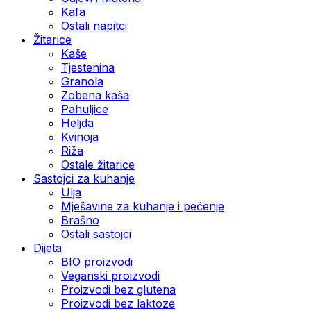
Kafa
Ostali napitci
Žitarice
Kaše
Tjestenina
Granola
Zobena kaša
Pahuljice
Heljda
Kvinoja
Riža
Ostale žitarice
Sastojci za kuhanje
Ulja
Mješavine za kuhanje i pečenje
Brašno
Ostali sastojci
Dijeta
BIO proizvodi
Veganski proizvodi
Proizvodi bez glutena
Proizvodi bez laktoze