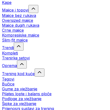
Kape
Majice i topovi
Majice bez rukava
Oversized majice
Majice dugih rukava
Crne majice
Kompresijske majice
Slim-fit majice
Trendi
Kompleti
Trenirke setovi
Oprema
Trening kod kuće
Tegovi
Bučice
Gume za vježbanje
Pilates lopte i balans ploče
Podloge za vježbanje
Šipke za vježbanje
Prijenosni sustavi za trening