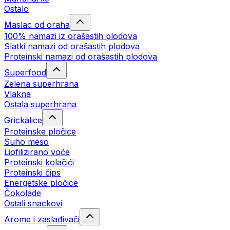
Ostalo
Maslac od oraha
100% namazi iz orašastih plodova
Slatki namazi od orašastih plodova
Proteinski namazi od orašastih plodova
Superfood
Zelena superhrana
Vlakna
Ostala superhrana
Grickalice
Proteinske pločice
Suho meso
Liofilizirano voće
Proteinski kolačići
Proteinski čips
Energetske pločice
Čokolade
Ostali snackovi
Arome i zaslađivači