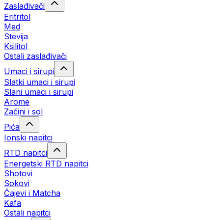
Zaslađivači
Eritritol
Med
Stevija
Ksilitol
Ostali zaslađivači
Umaci i sirupi
Slatki umaci i sirupi
Slani umaci i sirupi
Arome
Začini i sol
Pića
Ionski napitci
RTD napitci
Energetski RTD napitci
Shotovi
Sokovi
Čajevi i Matcha
Kafa
Ostali napitci