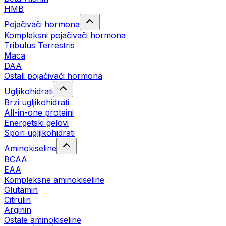
HMB
Pojačivači hormona
Kompleksni pojačivači hormona
Tribulus Terrestris
Maca
DAA
Ostali pojačivači hormona
Ugljikohidrati
Brzi ugljikohidrati
All-in-one proteini
Energetski gelovi
Spori ugljikohidrati
Aminokiseline
BCAA
EAA
Kompleksne aminokiseline
Glutamin
Citrulin
Arginin
Ostale aminokiseline