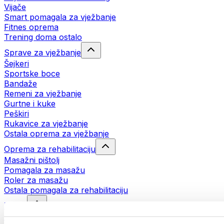
Vijače
Smart pomagala za vježbanje
Fitnes oprema
Trening doma ostalo
Sprave za vježbanje
Šejkeri
Sportske boce
Bandaže
Remeni za vježbanje
Gurtne i kuke
Peškiri
Rukavice za vježbanje
Ostala oprema za vježbanje
Oprema za rehabilitaciju
Masažni pištolj
Pomagala za masažu
Roler za masažu
Ostala pomagala za rehabilitaciju
Torbe
Torbe za hranu