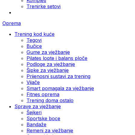
Kompleti
Trenirke setovi
Oprema
Trening kod kuće
Tegovi
Bučice
Gume za vježbanje
Pilates lopte i balans ploče
Podloge za vježbanje
Šipke za vježbanje
Prijenosni sustavi za trening
Vijače
Smart pomagala za vježbanje
Fitnes oprema
Trening doma ostalo
Sprave za vježbanje
Šejkeri
Sportske boce
Bandaže
Remeni za vježbanje