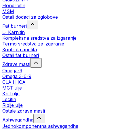
Hondroitin
MSM
Ostali dodaci za zglobove
Fat burneri
L- Karnitin
Kompleksna sredstva za izgaranje
Termo sredstva za izgaranje
Kontrola apetita
Ostali fat burneri
Zdrave masti
Omega-3
Omega 3-6-9
CLA i HCA
MCT ulje
Krill ulje
Lecitin
Riblje ulje
Ostale zdrave masti
Ashwagandha
Jednokomponentna ashwagandha