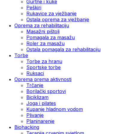
Gurtne i kuke
Peškiri
Rukavice za vježbanje
Ostala oprema za vježbanje
Oprema za rehabilitaciju
Masažni pištolj
Pomagala za masažu
Roler za masažu
Ostala pomagala za rehabilitaciju
Torbe
Torbe za hranu
Sportske torbe
Ruksaci
Oprema prema aktivnosti
Trčanje
Borilački sportovi
Biciklizam
Joga i pilates
Kupanje hladnom vodom
Plivanje
Planinarenje
Biohacking
Terapija crvenim svjetlom