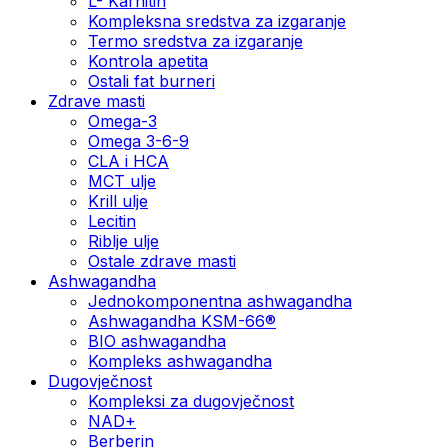
L- Karnitin
Kompleksna sredstva za izgaranje
Termo sredstva za izgaranje
Kontrola apetita
Ostali fat burneri
Zdrave masti
Omega-3
Omega 3-6-9
CLA i HCA
MCT ulje
Krill ulje
Lecitin
Riblje ulje
Ostale zdrave masti
Ashwagandha
Jednokomponentna ashwagandha
Ashwagandha KSM-66®
BIO ashwagandha
Kompleks ashwagandha
Dugovječnost
Kompleksi za dugovječnost
NAD+
Berberin