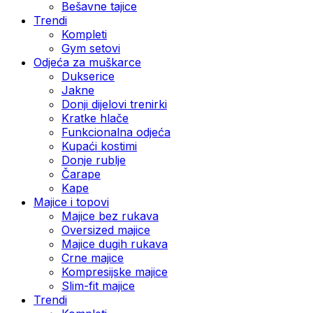
Bešavne tajice
Trendi
Kompleti
Gym setovi
Odjeća za muškarce
Dukserice
Jakne
Donji dijelovi trenirki
Kratke hlače
Funkcionalna odjeća
Kupaći kostimi
Donje rublje
Čarape
Kape
Majice i topovi
Majice bez rukava
Oversized majice
Majice dugih rukava
Crne majice
Kompresijske majice
Slim-fit majice
Trendi