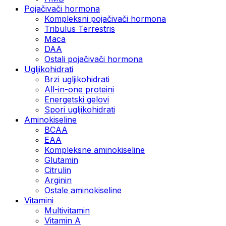
Pojačivači hormona
Kompleksni pojačivači hormona
Tribulus Terrestris
Maca
DAA
Ostali pojačivači hormona
Ugljikohidrati
Brzi ugljikohidrati
All-in-one proteini
Energetski gelovi
Spori ugljikohidrati
Aminokiseline
BCAA
EAA
Kompleksne aminokiseline
Glutamin
Citrulin
Arginin
Ostale aminokiseline
Vitamini
Multivitamin
Vitamin A