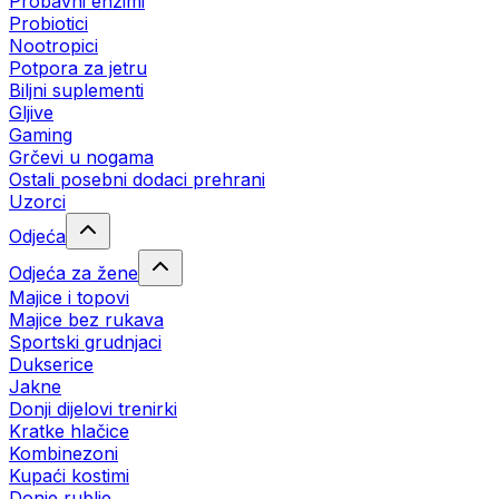
Probavni enzimi
Probiotici
Nootropici
Potpora za jetru
Biljni suplementi
Gljive
Gaming
Grčevi u nogama
Ostali posebni dodaci prehrani
Uzorci
Odjeća
Odjeća za žene
Majice i topovi
Majice bez rukava
Sportski grudnjaci
Dukserice
Jakne
Donji dijelovi trenirki
Kratke hlačice
Kombinezoni
Kupaći kostimi
Donje rublje