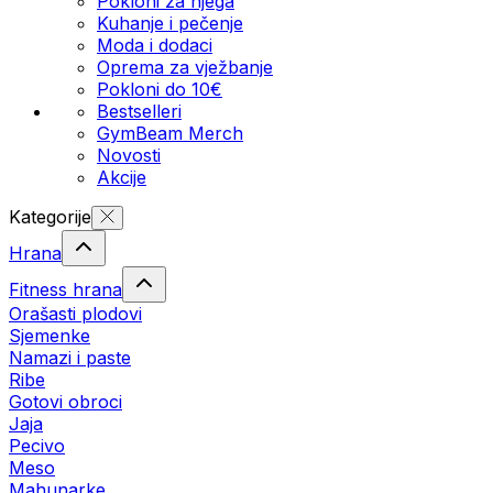
Pokloni za njega
Kuhanje i pečenje
Moda i dodaci
Oprema za vježbanje
Pokloni do 10€
Bestselleri
GymBeam Merch
Novosti
Akcije
Kategorije
Hrana
Fitness hrana
Orašasti plodovi
Sjemenke
Namazi i paste
Ribe
Gotovi obroci
Jaja
Pecivo
Meso
Mahunarke