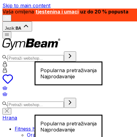
Skip to main content
Vaša omiljena
tjestenina i umaci
uz do 20 % popusta
Jezik:
BA
Popularna pretraživanja
Najprodavanije
Hrana
Popularna pretraživanja
Fitness hrana
Najprodavanije
Orašasti plodovi