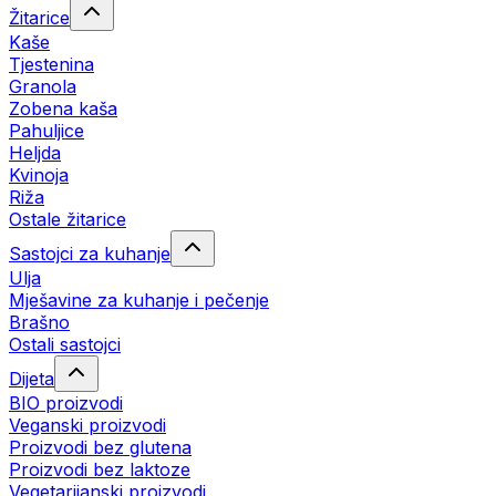
Žitarice
Kaše
Tjestenina
Granola
Zobena kaša
Pahuljice
Heljda
Kvinoja
Riža
Ostale žitarice
Sastojci za kuhanje
Ulja
Mješavine za kuhanje i pečenje
Brašno
Ostali sastojci
Dijeta
BIO proizvodi
Veganski proizvodi
Proizvodi bez glutena
Proizvodi bez laktoze
Vegetarijanski proizvodi