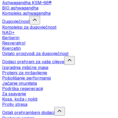
Ashwagandha KSM-66®
BIO ashwagandha
Kompleks ashwagandha
Dugovječnost
Kompleksi za dugovječnost
NAD+
Berberin
Resveratrol
Kvercetin
Ostalo proizvodi za dugovječnost
Dodaci prehrani za vaše ciljeve
Izgradnja mišićne mase
Proteini za mršavljenje
Poboljšanje performansi
Jačanje imuniteta
Podrška regeneraciji
Za spavanje
Kosa, koža i nokti
Protiv stresa
Ostali prehrambeni dodaci