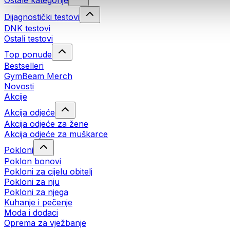
Ostale kategorije
Dijagnostički testovi
DNK testovi
Ostali testovi
Top ponude
Bestselleri
GymBeam Merch
Novosti
Akcije
Akcija odjeće
Akcija odjeće za žene
Akcija odjeće za muškarce
Pokloni
Poklon bonovi
Pokloni za cijelu obitelj
Pokloni za nju
Pokloni za njega
Kuhanje i pečenje
Moda i dodaci
Oprema za vježbanje