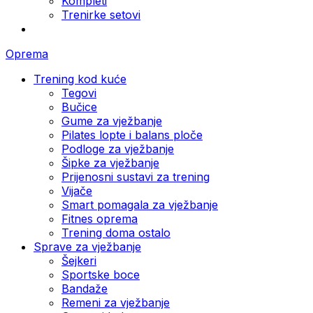
Kompleti
Trenirke setovi
Oprema
Trening kod kuće
Tegovi
Bučice
Gume za vježbanje
Pilates lopte i balans ploče
Podloge za vježbanje
Šipke za vježbanje
Prijenosni sustavi za trening
Vijače
Smart pomagala za vježbanje
Fitnes oprema
Trening doma ostalo
Sprave za vježbanje
Šejkeri
Sportske boce
Bandaže
Remeni za vježbanje