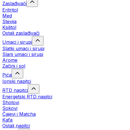
Zaslađivači
Eritritol
Med
Stevija
Ksilitol
Ostali zaslađivači
Umaci i sirupi
Slatki umaci i sirupi
Slani umaci i sirupi
Arome
Začini i sol
Pića
Ionski napitci
RTD napitci
Energetski RTD napitci
Shotovi
Sokovi
Čajevi i Matcha
Kafa
Ostali napitci