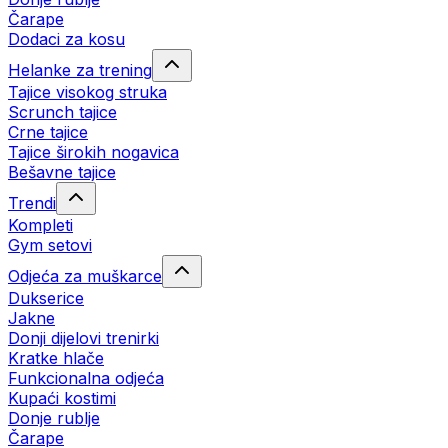
Čarape
Dodaci za kosu
Helanke za trening
Tajice visokog struka
Scrunch tajice
Crne tajice
Tajice širokih nogavica
Bešavne tajice
Trendi
Kompleti
Gym setovi
Odjeća za muškarce
Dukserice
Jakne
Donji dijelovi trenirki
Kratke hlače
Funkcionalna odjeća
Kupaći kostimi
Donje rublje
Čarape