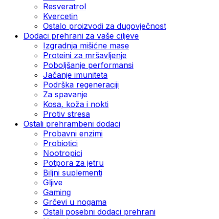
Resveratrol
Kvercetin
Ostalo proizvodi za dugovječnost
Dodaci prehrani za vaše ciljeve
Izgradnja mišićne mase
Proteini za mršavljenje
Poboljšanje performansi
Jačanje imuniteta
Podrška regeneraciji
Za spavanje
Kosa, koža i nokti
Protiv stresa
Ostali prehrambeni dodaci
Probavni enzimi
Probiotici
Nootropici
Potpora za jetru
Biljni suplementi
Gljive
Gaming
Grčevi u nogama
Ostali posebni dodaci prehrani