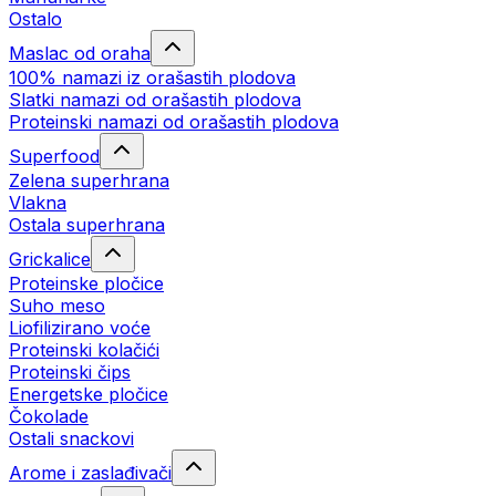
Ostalo
Maslac od oraha
100% namazi iz orašastih plodova
Slatki namazi od orašastih plodova
Proteinski namazi od orašastih plodova
Superfood
Zelena superhrana
Vlakna
Ostala superhrana
Grickalice
Proteinske pločice
Suho meso
Liofilizirano voće
Proteinski kolačići
Proteinski čips
Energetske pločice
Čokolade
Ostali snackovi
Arome i zaslađivači