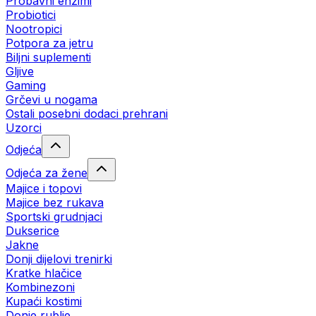
Probavni enzimi
Probiotici
Nootropici
Potpora za jetru
Biljni suplementi
Gljive
Gaming
Grčevi u nogama
Ostali posebni dodaci prehrani
Uzorci
Odjeća
Odjeća za žene
Majice i topovi
Majice bez rukava
Sportski grudnjaci
Dukserice
Jakne
Donji dijelovi trenirki
Kratke hlačice
Kombinezoni
Kupaći kostimi
Donje rublje