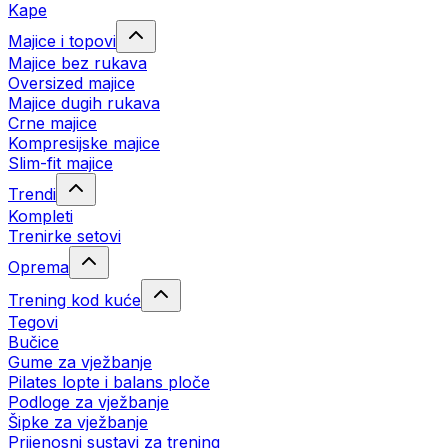
Kape
Majice i topovi
Majice bez rukava
Oversized majice
Majice dugih rukava
Crne majice
Kompresijske majice
Slim-fit majice
Trendi
Kompleti
Trenirke setovi
Oprema
Trening kod kuće
Tegovi
Bučice
Gume za vježbanje
Pilates lopte i balans ploče
Podloge za vježbanje
Šipke za vježbanje
Prijenosni sustavi za trening