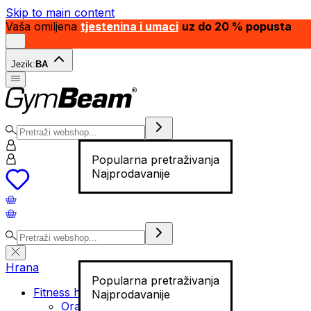
Skip to main content
Vaša omiljena
tjestenina i umaci
uz do 20 % popusta
Jezik:
BA
Popularna pretraživanja
Najprodavanije
Hrana
Popularna pretraživanja
Fitness hrana
Najprodavanije
Orašasti plodovi