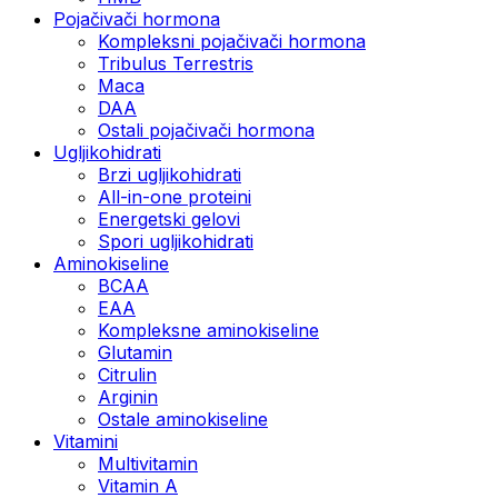
Pojačivači hormona
Kompleksni pojačivači hormona
Tribulus Terrestris
Maca
DAA
Ostali pojačivači hormona
Ugljikohidrati
Brzi ugljikohidrati
All-in-one proteini
Energetski gelovi
Spori ugljikohidrati
Aminokiseline
BCAA
EAA
Kompleksne aminokiseline
Glutamin
Citrulin
Arginin
Ostale aminokiseline
Vitamini
Multivitamin
Vitamin A