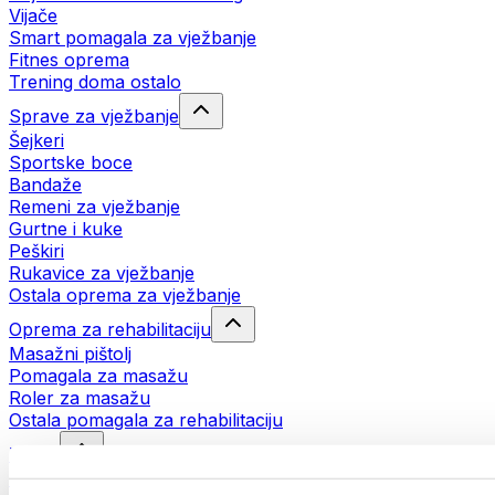
Vijače
Smart pomagala za vježbanje
Fitnes oprema
Trening doma ostalo
Sprave za vježbanje
Šejkeri
Sportske boce
Bandaže
Remeni za vježbanje
Gurtne i kuke
Peškiri
Rukavice za vježbanje
Ostala oprema za vježbanje
Oprema za rehabilitaciju
Masažni pištolj
Pomagala za masažu
Roler za masažu
Ostala pomagala za rehabilitaciju
Torbe
Torbe za hranu