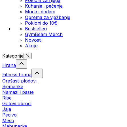
Pokloni za njega
Kuhanje i pečenje
Moda i dodaci
Oprema za vježbanje
Pokloni do 10€
Bestselleri
GymBeam Merch
Novosti
Akcije
Kategorije
Hrana
Fitness hrana
Orašasti plodovi
Sjemenke
Namazi i paste
Ribe
Gotovi obroci
Jaja
Pecivo
Meso
Mahunarke