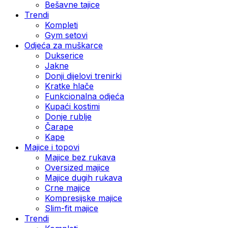
Bešavne tajice
Trendi
Kompleti
Gym setovi
Odjeća za muškarce
Dukserice
Jakne
Donji dijelovi trenirki
Kratke hlače
Funkcionalna odjeća
Kupaći kostimi
Donje rublje
Čarape
Kape
Majice i topovi
Majice bez rukava
Oversized majice
Majice dugih rukava
Crne majice
Kompresijske majice
Slim-fit majice
Trendi