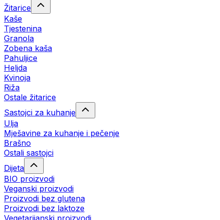
Žitarice
Kaše
Tjestenina
Granola
Zobena kaša
Pahuljice
Heljda
Kvinoja
Riža
Ostale žitarice
Sastojci za kuhanje
Ulja
Mješavine za kuhanje i pečenje
Brašno
Ostali sastojci
Dijeta
BIO proizvodi
Veganski proizvodi
Proizvodi bez glutena
Proizvodi bez laktoze
Vegetarijanski proizvodi