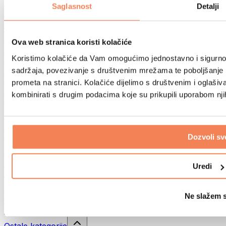
Sportske torbe
Saglasnost
Detalji
Ruksaci
Oprema prema aktivnosti
Trčanje
Ova web stranica koristi kolačiće
Borilački sportovi
Koristimo kolačiće da Vam omogućimo jednostavno i sigurno ko
Biciklizam
Joga i pilates
sadržaja, povezivanje s društvenim mrežama te poboljšanje k
Kupanje hladnom vodom
prometa na stranici. Kolačiće dijelimo s društvenim i oglaš
Plivanje
kombinirati s drugim podacima koje su prikupili uporabom nj
Planinarenje
Biohacking
Terapija crvenim svjetlom
Filteri i vrčevi za vodu
Dozvoli sv
Eko kućanstvo
Deterdženti za rublje
Uredi
Sredstva za čišćenje
Prirodna kozmetika
Ne slažem 
Gelovi za tuširanje i sapuni
Šamponi i kozmetika za kosu