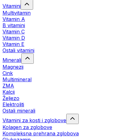
Vitamini
Multivitamin
Vitamin A
B vitamini
Vitamin C
Vitamin D
Vitamin E
Ostali vitamini
Minerali
Magnezij
Cink
Multimineral
ZMA
Kalcij
Željezo
Elektroliti
Ostali minerali
Vitamini za kosti i zglobove
Kolagen za zglobove
Kompleksna prehrana zglobova
Glukozamin