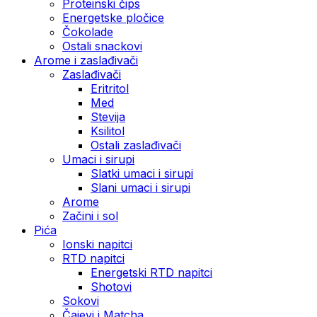
Proteinski čips
Energetske pločice
Čokolade
Ostali snackovi
Arome i zaslađivači
Zaslađivači
Eritritol
Med
Stevija
Ksilitol
Ostali zaslađivači
Umaci i sirupi
Slatki umaci i sirupi
Slani umaci i sirupi
Arome
Začini i sol
Pića
Ionski napitci
RTD napitci
Energetski RTD napitci
Shotovi
Sokovi
Čajevi i Matcha