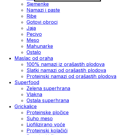
Sjemenke
Namazi i paste
Ribe
Gotovi obroci
Jaja
Pecivo
Meso
Mahunarke
Ostalo
Maslac od oraha
100% namazi iz orašastih plodova
Slatki namazi od orašastih plodova
Proteinski namazi od orašastih plodova
Superfood
Zelena superhrana
Vlakna
Ostala superhrana
Grickalice
Proteinske pločice
Suho meso
Liofilizirano voće
Proteinski kolačići