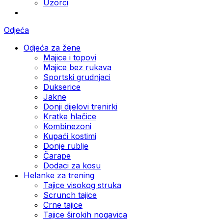
Uzorci
Odjeća
Odjeća za žene
Majice i topovi
Majice bez rukava
Sportski grudnjaci
Dukserice
Jakne
Donji dijelovi trenirki
Kratke hlačice
Kombinezoni
Kupaći kostimi
Donje rublje
Čarape
Dodaci za kosu
Helanke za trening
Tajice visokog struka
Scrunch tajice
Crne tajice
Tajice širokih nogavica