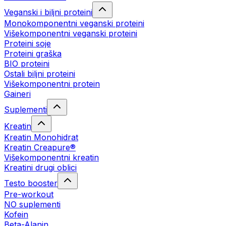
Veganski i biljni proteini
Monokomponentni veganski proteini
Višekomponentni veganski proteini
Proteini soje
Proteini graška
BIO proteini
Ostali biljni proteini
Višekomponentni protein
Gaineri
Suplementi
Kreatin
Kreatin Monohidrat
Kreatin Creapure®
Višekomponentni kreatin
Kreatini drugi oblici
Testo booster
Pre-workout
NO suplementi
Kofein
Beta-Alanin