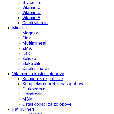
B vitamini
Vitamin C
Vitamin D
Vitamin E
Ostali vitamini
Minerali
Magnezij
Cink
Multimineral
ZMA
Kalcij
Željezo
Elektroliti
Ostali minerali
Vitamini za kosti i zglobove
Kolagen za zglobove
Kompleksna prehrana zglobova
Glukozamin
Hondroitin
MSM
Ostali dodaci za zglobove
Fat burneri