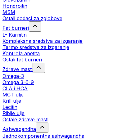
Hondroitin
MSM
Ostali dodaci za zglobove
Fat burneri
L- Karnitin
Kompleksna sredstva za izgaranje
Termo sredstva za izgaranje
Kontrola apetita
Ostali fat burneri
Zdrave masti
Omega-3
Omega 3-6-9
CLA i HCA
MCT ulje
Krill ulje
Lecitin
Riblje ulje
Ostale zdrave masti
Ashwagandha
Jednokomponentna ashwagandha