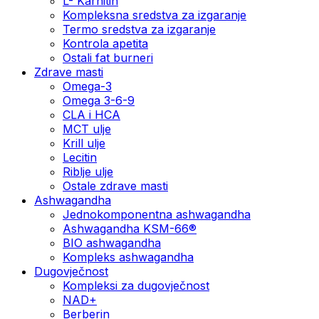
L- Karnitin
Kompleksna sredstva za izgaranje
Termo sredstva za izgaranje
Kontrola apetita
Ostali fat burneri
Zdrave masti
Omega-3
Omega 3-6-9
CLA i HCA
MCT ulje
Krill ulje
Lecitin
Riblje ulje
Ostale zdrave masti
Ashwagandha
Jednokomponentna ashwagandha
Ashwagandha KSM-66®
BIO ashwagandha
Kompleks ashwagandha
Dugovječnost
Kompleksi za dugovječnost
NAD+
Berberin