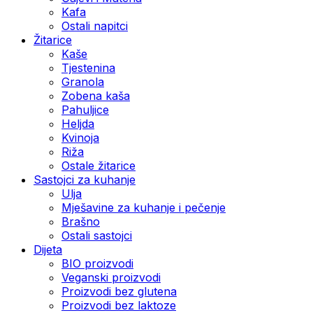
Kafa
Ostali napitci
Žitarice
Kaše
Tjestenina
Granola
Zobena kaša
Pahuljice
Heljda
Kvinoja
Riža
Ostale žitarice
Sastojci za kuhanje
Ulja
Mješavine za kuhanje i pečenje
Brašno
Ostali sastojci
Dijeta
BIO proizvodi
Veganski proizvodi
Proizvodi bez glutena
Proizvodi bez laktoze