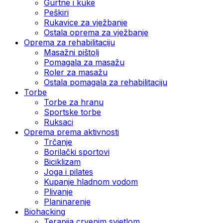
Gurtne i kuke
Peškiri
Rukavice za vježbanje
Ostala oprema za vježbanje
Oprema za rehabilitaciju
Masažni pištolj
Pomagala za masažu
Roler za masažu
Ostala pomagala za rehabilitaciju
Torbe
Torbe za hranu
Sportske torbe
Ruksaci
Oprema prema aktivnosti
Trčanje
Borilački sportovi
Biciklizam
Joga i pilates
Kupanje hladnom vodom
Plivanje
Planinarenje
Biohacking
Terapija crvenim svjetlom