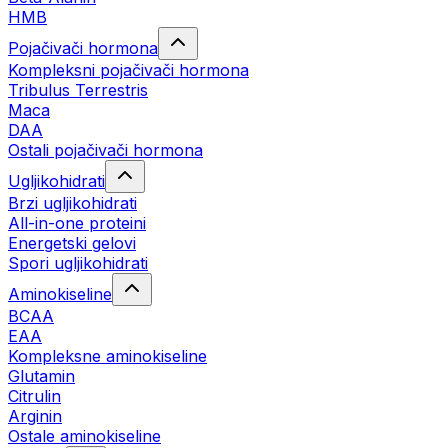
HMB
Pojačivači hormona
Kompleksni pojačivači hormona
Tribulus Terrestris
Maca
DAA
Ostali pojačivači hormona
Ugljikohidrati
Brzi ugljikohidrati
All-in-one proteini
Energetski gelovi
Spori ugljikohidrati
Aminokiseline
BCAA
EAA
Kompleksne aminokiseline
Glutamin
Citrulin
Arginin
Ostale aminokiseline