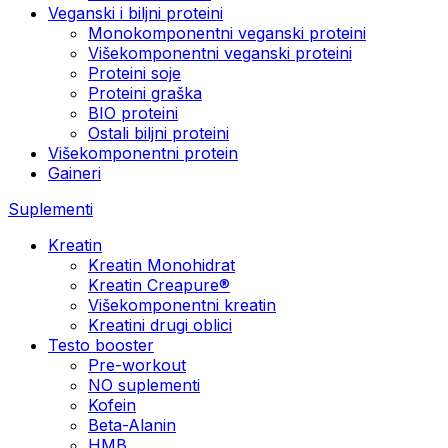
Veganski i biljni proteini
Monokomponentni veganski proteini
Višekomponentni veganski proteini
Proteini soje
Proteini graška
BIO proteini
Ostali biljni proteini
Višekomponentni protein
Gaineri
Suplementi
Kreatin
Kreatin Monohidrat
Kreatin Creapure®
Višekomponentni kreatin
Kreatini drugi oblici
Testo booster
Pre-workout
NO suplementi
Kofein
Beta-Alanin
HMB