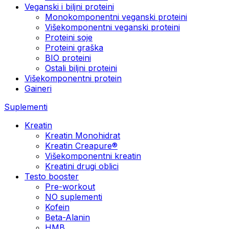
Veganski i biljni proteini
Monokomponentni veganski proteini
Višekomponentni veganski proteini
Proteini soje
Proteini graška
BIO proteini
Ostali biljni proteini
Višekomponentni protein
Gaineri
Suplementi
Kreatin
Kreatin Monohidrat
Kreatin Creapure®
Višekomponentni kreatin
Kreatini drugi oblici
Testo booster
Pre-workout
NO suplementi
Kofein
Beta-Alanin
HMB