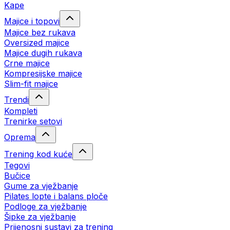
Kape
Majice i topovi
Majice bez rukava
Oversized majice
Majice dugih rukava
Crne majice
Kompresijske majice
Slim-fit majice
Trendi
Kompleti
Trenirke setovi
Oprema
Trening kod kuće
Tegovi
Bučice
Gume za vježbanje
Pilates lopte i balans ploče
Podloge za vježbanje
Šipke za vježbanje
Prijenosni sustavi za trening