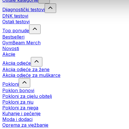
Ostale kategorije
Dijagnostički testovi
DNK testovi
Ostali testovi
Top ponude
Bestselleri
GymBeam Merch
Novosti
Akcije
Akcija odjeće
Akcija odjeće za žene
Akcija odjeće za muškarce
Pokloni
Poklon bonovi
Pokloni za cijelu obitelj
Pokloni za nju
Pokloni za njega
Kuhanje i pečenje
Moda i dodaci
Oprema za vježbanje