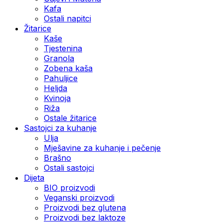
Kafa
Ostali napitci
Žitarice
Kaše
Tjestenina
Granola
Zobena kaša
Pahuljice
Heljda
Kvinoja
Riža
Ostale žitarice
Sastojci za kuhanje
Ulja
Mješavine za kuhanje i pečenje
Brašno
Ostali sastojci
Dijeta
BIO proizvodi
Veganski proizvodi
Proizvodi bez glutena
Proizvodi bez laktoze