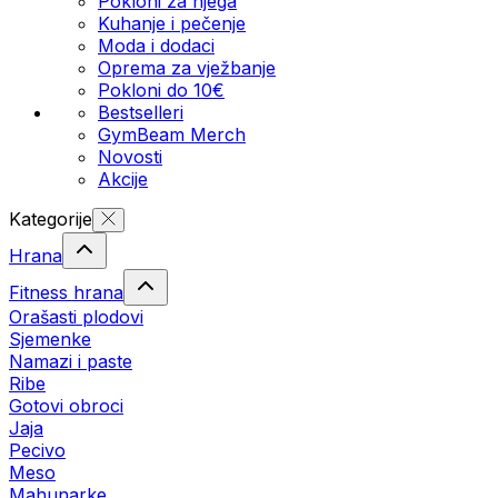
Pokloni za njega
Kuhanje i pečenje
Moda i dodaci
Oprema za vježbanje
Pokloni do 10€
Bestselleri
GymBeam Merch
Novosti
Akcije
Kategorije
Hrana
Fitness hrana
Orašasti plodovi
Sjemenke
Namazi i paste
Ribe
Gotovi obroci
Jaja
Pecivo
Meso
Mahunarke