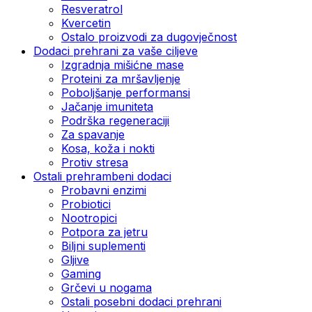
Resveratrol
Kvercetin
Ostalo proizvodi za dugovječnost
Dodaci prehrani za vaše ciljeve
Izgradnja mišićne mase
Proteini za mršavljenje
Poboljšanje performansi
Jačanje imuniteta
Podrška regeneraciji
Za spavanje
Kosa, koža i nokti
Protiv stresa
Ostali prehrambeni dodaci
Probavni enzimi
Probiotici
Nootropici
Potpora za jetru
Biljni suplementi
Gljive
Gaming
Grčevi u nogama
Ostali posebni dodaci prehrani