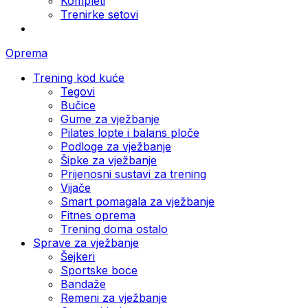
Kompleti
Trenirke setovi
Oprema
Trening kod kuće
Tegovi
Bučice
Gume za vježbanje
Pilates lopte i balans ploče
Podloge za vježbanje
Šipke za vježbanje
Prijenosni sustavi za trening
Vijače
Smart pomagala za vježbanje
Fitnes oprema
Trening doma ostalo
Sprave za vježbanje
Šejkeri
Sportske boce
Bandaže
Remeni za vježbanje