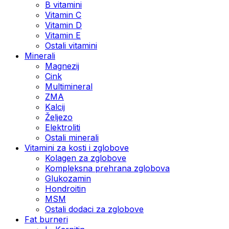
B vitamini
Vitamin C
Vitamin D
Vitamin E
Ostali vitamini
Minerali
Magnezij
Cink
Multimineral
ZMA
Kalcij
Željezo
Elektroliti
Ostali minerali
Vitamini za kosti i zglobove
Kolagen za zglobove
Kompleksna prehrana zglobova
Glukozamin
Hondroitin
MSM
Ostali dodaci za zglobove
Fat burneri