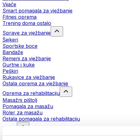
Vijače
Smart pomagala za vježbanje
Fitnes oprema
Trening doma ostalo
Sprave za vježbanje
Šejkeri
Sportske boce
Bandaže
Remeni za vježbanje
Gurtne i kuke
Peškiri
Rukavice za vježbanje
Ostala oprema za vježbanje
Oprema za rehabilitaciju
Masažni pištolj
Pomagala za masažu
Roler za masažu
Ostala pomagala za rehabilitaciju
Torbe
Torbe za hranu