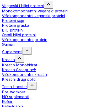
Veganski i biljni proteini
Monokomponentni veganski proteini
Višekomponentni veganski proteini
Proteini soje
Proteini graška
BIO proteini
Ostali biljni proteini
Višekomponentni protein
Gaineri
Suplementi
Kreatin
Kreatin Monohidrat
Kreatin Creapure®
Višekomponentni kreatin
Kreatini drugi oblici
Testo booster
Pre-workout
NO suplementi
Kofein
Beta-Alanin