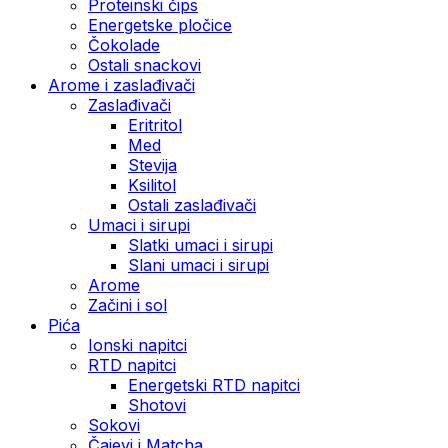
Proteinski čips
Energetske pločice
Čokolade
Ostali snackovi
Arome i zaslađivači
Zaslađivači
Eritritol
Med
Stevija
Ksilitol
Ostali zaslađivači
Umaci i sirupi
Slatki umaci i sirupi
Slani umaci i sirupi
Arome
Začini i sol
Pića
Ionski napitci
RTD napitci
Energetski RTD napitci
Shotovi
Sokovi
Čajevi i Matcha