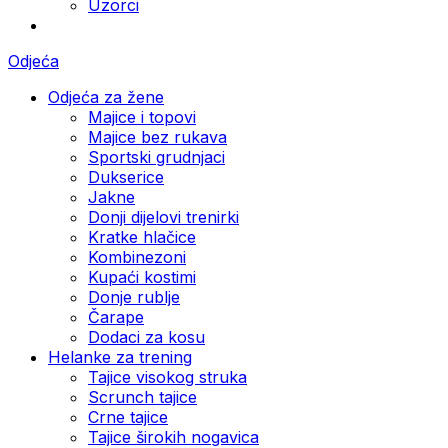
Uzorci
Odjeća
Odjeća za žene
Majice i topovi
Majice bez rukava
Sportski grudnjaci
Dukserice
Jakne
Donji dijelovi trenirki
Kratke hlačice
Kombinezoni
Kupaći kostimi
Donje rublje
Čarape
Dodaci za kosu
Helanke za trening
Tajice visokog struka
Scrunch tajice
Crne tajice
Tajice širokih nogavica