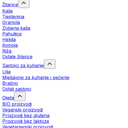
Žitarice
Kaše
Tjestenina
Granola
Zobena kaša
Pahuljice
Heljda
Kvinoja
Riža
Ostale žitarice
Sastojci za kuhanje
Ulja
Mješavine za kuhanje i pečenje
Brašno
Ostali sastojci
Dijeta
BIO proizvodi
Veganski proizvodi
Proizvodi bez glutena
Proizvodi bez laktoze
Vegetarijanski proizvodi