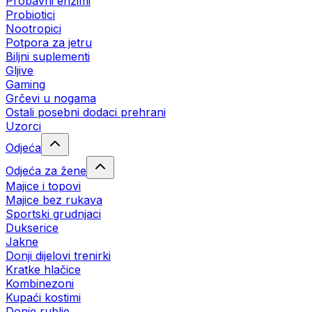
Probavni enzimi
Probiotici
Nootropici
Potpora za jetru
Biljni suplementi
Gljive
Gaming
Grčevi u nogama
Ostali posebni dodaci prehrani
Uzorci
Odjeća
Odjeća za žene
Majice i topovi
Majice bez rukava
Sportski grudnjaci
Dukserice
Jakne
Donji dijelovi trenirki
Kratke hlačice
Kombinezoni
Kupaći kostimi
Donje rublje