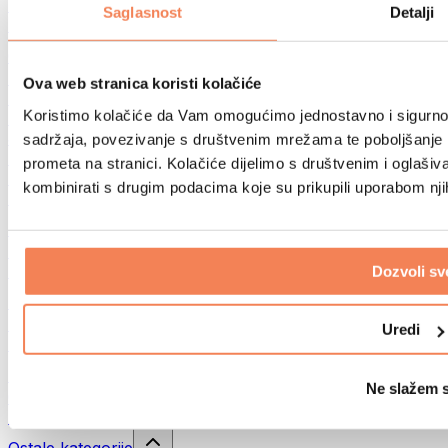
Sportske torbe
Saglasnost
Detalji
Ruksaci
Oprema prema aktivnosti
Trčanje
Ova web stranica koristi kolačiće
Borilački sportovi
Koristimo kolačiće da Vam omogućimo jednostavno i sigurno ko
Biciklizam
Joga i pilates
sadržaja, povezivanje s društvenim mrežama te poboljšanje k
Kupanje hladnom vodom
prometa na stranici. Kolačiće dijelimo s društvenim i oglaš
Plivanje
kombinirati s drugim podacima koje su prikupili uporabom nj
Planinarenje
Biohacking
Terapija crvenim svjetlom
Filteri i vrčevi za vodu
Dozvoli sv
Eko kućanstvo
Deterdženti za rublje
Uredi
Sredstva za čišćenje
Prirodna kozmetika
Ne slažem 
Gelovi za tuširanje i sapuni
Šamponi i kozmetika za kosu