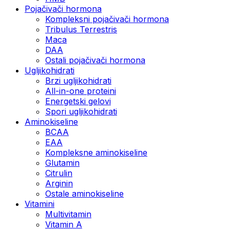
Pojačivači hormona
Kompleksni pojačivači hormona
Tribulus Terrestris
Maca
DAA
Ostali pojačivači hormona
Ugljikohidrati
Brzi ugljikohidrati
All-in-one proteini
Energetski gelovi
Spori ugljikohidrati
Aminokiseline
BCAA
EAA
Kompleksne aminokiseline
Glutamin
Citrulin
Arginin
Ostale aminokiseline
Vitamini
Multivitamin
Vitamin A