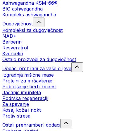
Ashwagandha KSM-66®
BIO ashwagandha
Kompleks ashwagandha
Dugovječnost
Kompleksi za dugovječnost
NAD+
Berberin
Resveratrol
Kvercetin
Ostalo proizvodi za dugovječnost
Dodaci prehrani za vaše ciljeve
Izgradnja mišićne mase
Proteini za mršavljenje
Poboljšanje performansi
Jačanje imuniteta
Podrška regeneraciji
Za spavanje
Kosa, koža i nokti
Protiv stresa
Ostali prehrambeni dodaci