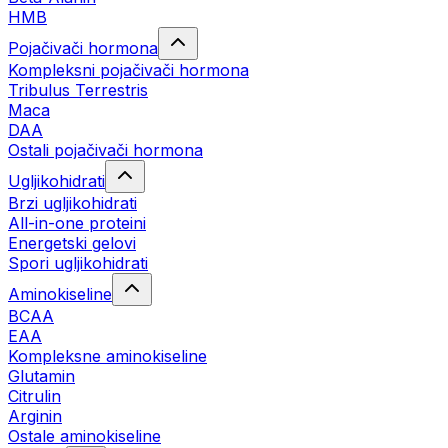
HMB
Pojačivači hormona
Kompleksni pojačivači hormona
Tribulus Terrestris
Maca
DAA
Ostali pojačivači hormona
Ugljikohidrati
Brzi ugljikohidrati
All-in-one proteini
Energetski gelovi
Spori ugljikohidrati
Aminokiseline
BCAA
EAA
Kompleksne aminokiseline
Glutamin
Citrulin
Arginin
Ostale aminokiseline