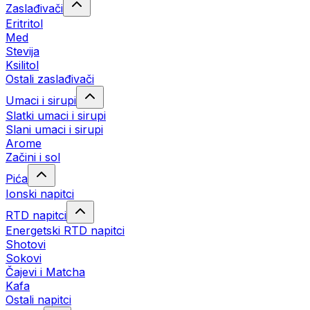
Zaslađivači
Eritritol
Med
Stevija
Ksilitol
Ostali zaslađivači
Umaci i sirupi
Slatki umaci i sirupi
Slani umaci i sirupi
Arome
Začini i sol
Pića
Ionski napitci
RTD napitci
Energetski RTD napitci
Shotovi
Sokovi
Čajevi i Matcha
Kafa
Ostali napitci