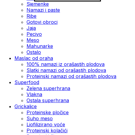
Sjemenke
Namazi i paste
Ribe
Gotovi obroci
Jaja
Pecivo
Meso
Mahunarke
Ostalo
Maslac od oraha
100% namazi iz orašastih plodova
Slatki namazi od orašastih plodova
Proteinski namazi od orašastih plodova
Superfood
Zelena superhrana
Vlakna
Ostala superhrana
Grickalice
Proteinske pločice
Suho meso
Liofilizirano voće
Proteinski kolačići