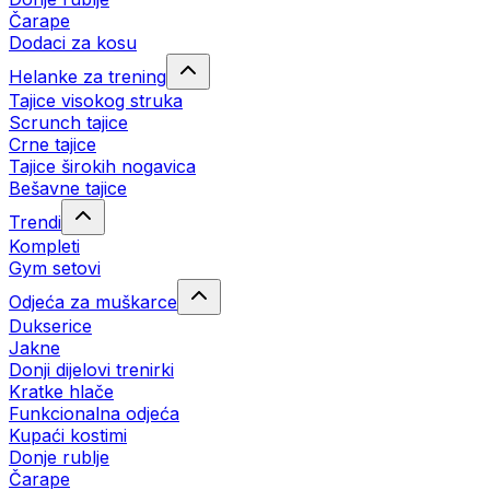
Čarape
Dodaci za kosu
Helanke za trening
Tajice visokog struka
Scrunch tajice
Crne tajice
Tajice širokih nogavica
Bešavne tajice
Trendi
Kompleti
Gym setovi
Odjeća za muškarce
Dukserice
Jakne
Donji dijelovi trenirki
Kratke hlače
Funkcionalna odjeća
Kupaći kostimi
Donje rublje
Čarape