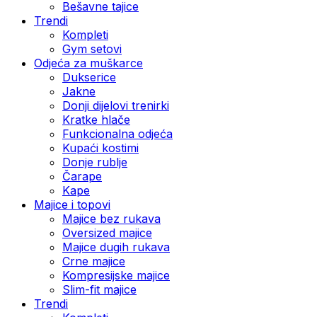
Bešavne tajice
Trendi
Kompleti
Gym setovi
Odjeća za muškarce
Dukserice
Jakne
Donji dijelovi trenirki
Kratke hlače
Funkcionalna odjeća
Kupaći kostimi
Donje rublje
Čarape
Kape
Majice i topovi
Majice bez rukava
Oversized majice
Majice dugih rukava
Crne majice
Kompresijske majice
Slim-fit majice
Trendi