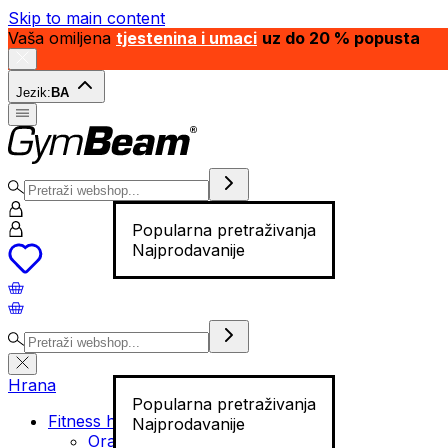
Skip to main content
Vaša omiljena
tjestenina i umaci
uz do 20 % popusta
Jezik:
BA
Popularna pretraživanja
Najprodavanije
Hrana
Popularna pretraživanja
Fitness hrana
Najprodavanije
Orašasti plodovi