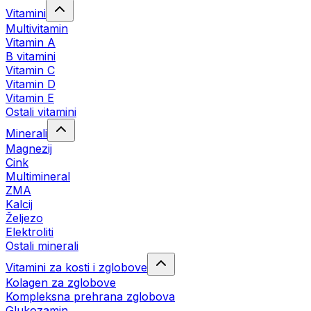
Vitamini
Multivitamin
Vitamin A
B vitamini
Vitamin C
Vitamin D
Vitamin E
Ostali vitamini
Minerali
Magnezij
Cink
Multimineral
ZMA
Kalcij
Željezo
Elektroliti
Ostali minerali
Vitamini za kosti i zglobove
Kolagen za zglobove
Kompleksna prehrana zglobova
Glukozamin