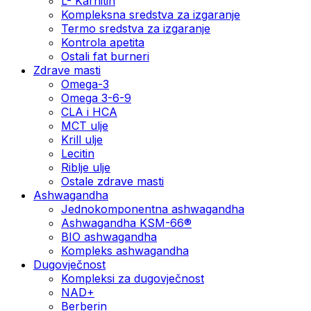
L- Karnitin
Kompleksna sredstva za izgaranje
Termo sredstva za izgaranje
Kontrola apetita
Ostali fat burneri
Zdrave masti
Omega-3
Omega 3-6-9
CLA i HCA
MCT ulje
Krill ulje
Lecitin
Riblje ulje
Ostale zdrave masti
Ashwagandha
Jednokomponentna ashwagandha
Ashwagandha KSM-66®
BIO ashwagandha
Kompleks ashwagandha
Dugovječnost
Kompleksi za dugovječnost
NAD+
Berberin