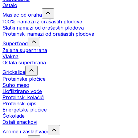
Ostalo
Maslac od oraha
100% namazi iz orašastih plodova
Slatki namazi od orašastih plodova
Proteinski namazi od orašastih plodova
Superfood
Zelena superhrana
Vlakna
Ostala superhrana
Grickalice
Proteinske pločice
Suho meso
Liofilizirano voće
Proteinski kolačići
Proteinski čips
Energetske pločice
Čokolade
Ostali snackovi
Arome i zaslađivači