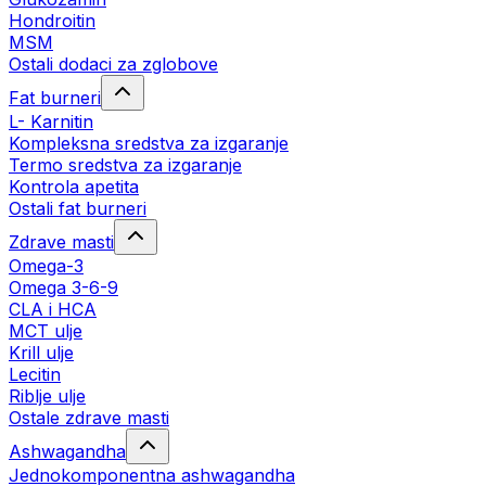
Hondroitin
MSM
Ostali dodaci za zglobove
Fat burneri
L- Karnitin
Kompleksna sredstva za izgaranje
Termo sredstva za izgaranje
Kontrola apetita
Ostali fat burneri
Zdrave masti
Omega-3
Omega 3-6-9
CLA i HCA
MCT ulje
Krill ulje
Lecitin
Riblje ulje
Ostale zdrave masti
Ashwagandha
Jednokomponentna ashwagandha