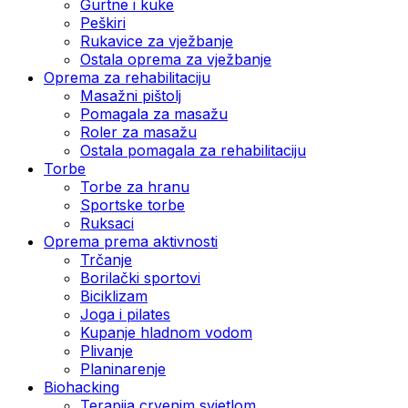
Gurtne i kuke
Peškiri
Rukavice za vježbanje
Ostala oprema za vježbanje
Oprema za rehabilitaciju
Masažni pištolj
Pomagala za masažu
Roler za masažu
Ostala pomagala za rehabilitaciju
Torbe
Torbe za hranu
Sportske torbe
Ruksaci
Oprema prema aktivnosti
Trčanje
Borilački sportovi
Biciklizam
Joga i pilates
Kupanje hladnom vodom
Plivanje
Planinarenje
Biohacking
Terapija crvenim svjetlom