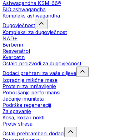
Ashwagandha KSM-66®
BIO ashwagandha
Kompleks ashwagandha
Dugovječnost
Kompleksi za dugovječnost
NAD+
Berberin
Resveratrol
Kvercetin
Ostalo proizvodi za dugovječnost
Dodaci prehrani za vaše ciljeve
Izgradnja mišićne mase
Proteini za mršavljenje
Poboljšanje performansi
Jačanje imuniteta
Podrška regeneraciji
Za spavanje
Kosa, koža i nokti
Protiv stresa
Ostali prehrambeni dodaci