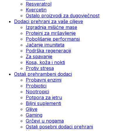
Resveratrol
Kvercetin
Ostalo proizvodi za dugovječnost
Dodaci prehrani za vaše ciljeve
Izgradnja mišićne mase
Proteini za mršavljenje
Poboljšanje performansi
Jačanje imuniteta
Podrška regeneraciji
Za spavanje
Kosa, koža i nokti
Protiv stresa
Ostali prehrambeni dodaci
Probavni enzimi
Probiotici
Nootropici
Potpora za jetru
Biljni suplementi
Gljive
Gaming
Grčevi u nogama
Ostali posebni dodaci prehrani