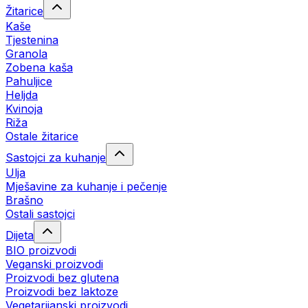
Žitarice
Kaše
Tjestenina
Granola
Zobena kaša
Pahuljice
Heljda
Kvinoja
Riža
Ostale žitarice
Sastojci za kuhanje
Ulja
Mješavine za kuhanje i pečenje
Brašno
Ostali sastojci
Dijeta
BIO proizvodi
Veganski proizvodi
Proizvodi bez glutena
Proizvodi bez laktoze
Vegetarijanski proizvodi