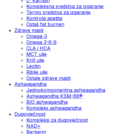
L- Karnitin
Kompleksna sredstva za izgaranje
Termo sredstva za izgaranje
Kontrola apetita
Ostali fat burneri
Zdrave masti
Omega-3
Omega 3-6-9
CLA i HCA
MCT ulje
Krill ulje
Lecitin
Riblje ulje
Ostale zdrave masti
Ashwagandha
Jednokomponentna ashwagandha
Ashwagandha KSM-66®
BIO ashwagandha
Kompleks ashwagandha
Dugovječnost
Kompleksi za dugovječnost
NAD+
Berberin