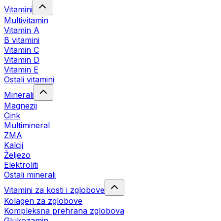
Vitamini
Multivitamin
Vitamin A
B vitamini
Vitamin C
Vitamin D
Vitamin E
Ostali vitamini
Minerali
Magnezij
Cink
Multimineral
ZMA
Kalcij
Željezo
Elektroliti
Ostali minerali
Vitamini za kosti i zglobove
Kolagen za zglobove
Kompleksna prehrana zglobova
Glukozamin