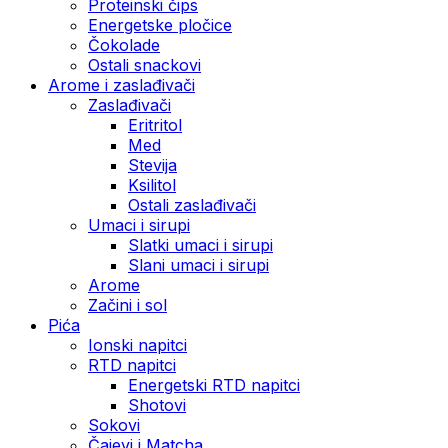
Proteinski čips
Energetske pločice
Čokolade
Ostali snackovi
Arome i zaslađivači
Zaslađivači
Eritritol
Med
Stevija
Ksilitol
Ostali zaslađivači
Umaci i sirupi
Slatki umaci i sirupi
Slani umaci i sirupi
Arome
Začini i sol
Pića
Ionski napitci
RTD napitci
Energetski RTD napitci
Shotovi
Sokovi
Čajevi i Matcha