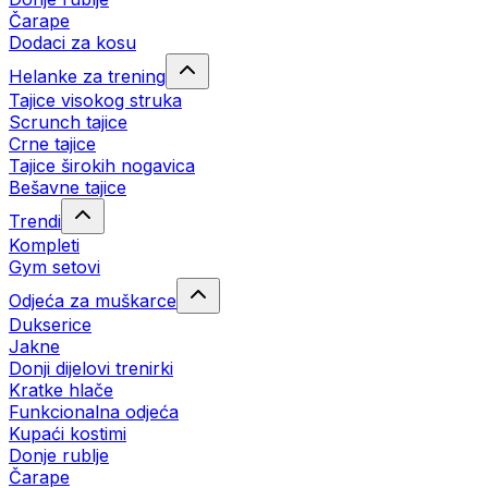
Čarape
Dodaci za kosu
Helanke za trening
Tajice visokog struka
Scrunch tajice
Crne tajice
Tajice širokih nogavica
Bešavne tajice
Trendi
Kompleti
Gym setovi
Odjeća za muškarce
Dukserice
Jakne
Donji dijelovi trenirki
Kratke hlače
Funkcionalna odjeća
Kupaći kostimi
Donje rublje
Čarape