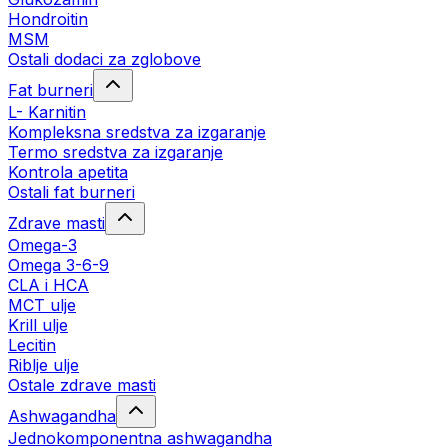
Hondroitin
MSM
Ostali dodaci za zglobove
Fat burneri
L- Karnitin
Kompleksna sredstva za izgaranje
Termo sredstva za izgaranje
Kontrola apetita
Ostali fat burneri
Zdrave masti
Omega-3
Omega 3-6-9
CLA i HCA
MCT ulje
Krill ulje
Lecitin
Riblje ulje
Ostale zdrave masti
Ashwagandha
Jednokomponentna ashwagandha