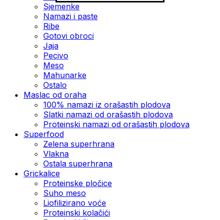
Sjemenke
Namazi i paste
Ribe
Gotovi obroci
Jaja
Pecivo
Meso
Mahunarke
Ostalo
Maslac od oraha
100% namazi iz orašastih plodova
Slatki namazi od orašastih plodova
Proteinski namazi od orašastih plodova
Superfood
Zelena superhrana
Vlakna
Ostala superhrana
Grickalice
Proteinske pločice
Suho meso
Liofilizirano voće
Proteinski kolačići