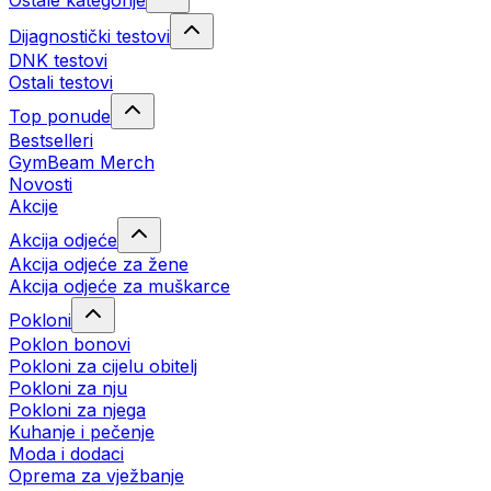
Ostale kategorije
Dijagnostički testovi
DNK testovi
Ostali testovi
Top ponude
Bestselleri
GymBeam Merch
Novosti
Akcije
Akcija odjeće
Akcija odjeće za žene
Akcija odjeće za muškarce
Pokloni
Poklon bonovi
Pokloni za cijelu obitelj
Pokloni za nju
Pokloni za njega
Kuhanje i pečenje
Moda i dodaci
Oprema za vježbanje