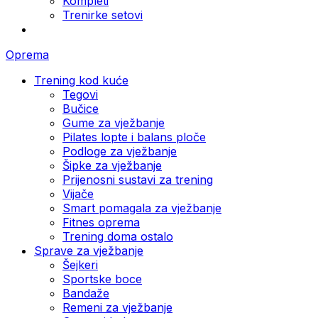
Kompleti
Trenirke setovi
Oprema
Trening kod kuće
Tegovi
Bučice
Gume za vježbanje
Pilates lopte i balans ploče
Podloge za vježbanje
Šipke za vježbanje
Prijenosni sustavi za trening
Vijače
Smart pomagala za vježbanje
Fitnes oprema
Trening doma ostalo
Sprave za vježbanje
Šejkeri
Sportske boce
Bandaže
Remeni za vježbanje