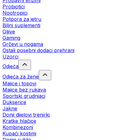
Probavni enzimi
Probiotici
Nootropici
Potpora za jetru
Biljni suplementi
Gljive
Gaming
Grčevi u nogama
Ostali posebni dodaci prehrani
Uzorci
Odjeća
Odjeća za žene
Majice i topovi
Majice bez rukava
Sportski grudnjaci
Dukserice
Jakne
Donji dijelovi trenirki
Kratke hlačice
Kombinezoni
Kupaći kostimi
Donje rublje