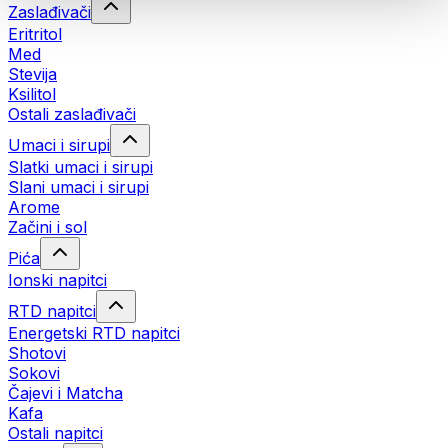
Zaslađivači
Eritritol
Med
Stevija
Ksilitol
Ostali zaslađivači
Umaci i sirupi
Slatki umaci i sirupi
Slani umaci i sirupi
Arome
Začini i sol
Pića
Ionski napitci
RTD napitci
Energetski RTD napitci
Shotovi
Sokovi
Čajevi i Matcha
Kafa
Ostali napitci