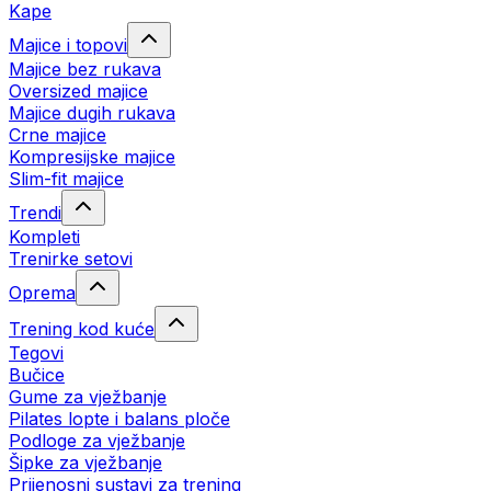
Kape
Majice i topovi
Majice bez rukava
Oversized majice
Majice dugih rukava
Crne majice
Kompresijske majice
Slim-fit majice
Trendi
Kompleti
Trenirke setovi
Oprema
Trening kod kuće
Tegovi
Bučice
Gume za vježbanje
Pilates lopte i balans ploče
Podloge za vježbanje
Šipke za vježbanje
Prijenosni sustavi za trening