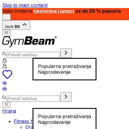
Skip to main content
Vaša omiljena
tjestenina i umaci
uz do 20 % popusta
Jezik:
BA
Popularna pretraživanja
Najprodavanije
Hrana
Popularna pretraživanja
Fitness hrana
Najprodavanije
Orašasti plodovi