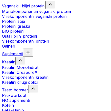
Veganski i biljni proteini
Monokomponentni veganski proteini
Višekomponentni veganski proteini
Proteini soje
Proteini graška
BIO proteini
Ostali biljni proteini
Višekomponentni protein
Gaineri
Suplementi
Kreatin
Kreatin Monohidrat
Kreatin Creapure®
Višekomponentni kreatin
Kreatini drugi oblici
Testo booster
Pre-workout
NO suplementi
Kofein
Beta-Alanin