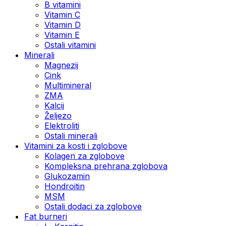
B vitamini
Vitamin C
Vitamin D
Vitamin E
Ostali vitamini
Minerali
Magnezij
Cink
Multimineral
ZMA
Kalcij
Željezo
Elektroliti
Ostali minerali
Vitamini za kosti i zglobove
Kolagen za zglobove
Kompleksna prehrana zglobova
Glukozamin
Hondroitin
MSM
Ostali dodaci za zglobove
Fat burneri