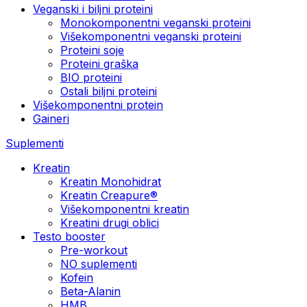
Veganski i biljni proteini
Monokomponentni veganski proteini
Višekomponentni veganski proteini
Proteini soje
Proteini graška
BIO proteini
Ostali biljni proteini
Višekomponentni protein
Gaineri
Suplementi
Kreatin
Kreatin Monohidrat
Kreatin Creapure®
Višekomponentni kreatin
Kreatini drugi oblici
Testo booster
Pre-workout
NO suplementi
Kofein
Beta-Alanin
HMB