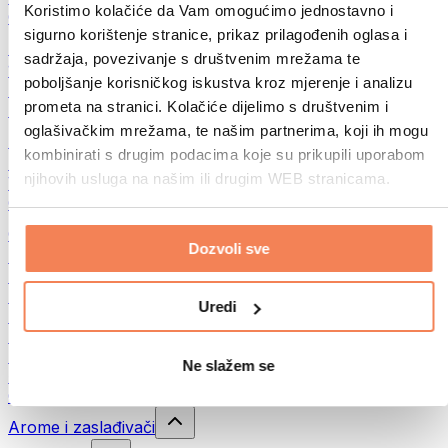
Koristimo kolačiće da Vam omogućimo jednostavno i
Ostalo
sigurno korištenje stranice, prikaz prilagođenih oglasa i
Maslac od oraha
sadržaja, povezivanje s društvenim mrežama te
100% namazi iz orašastih plodova
poboljšanje korisničkog iskustva kroz mjerenje i analizu
Slatki namazi od orašastih plodova
prometa na stranici. Kolačiće dijelimo s društvenim i
Proteinski namazi od orašastih plodova
oglašivačkim mrežama, te našim partnerima, koji ih mogu
Superfood
kombinirati s drugim podacima koje su prikupili uporabom
Zelena superhrana
njihovih usluga na našim ili drugim WEB stranicama.
Vlakna
Ostala superhrana
Grickalice
Dozvoli sve
Proteinske pločice
Suho meso
Liofilizirano voće
Uredi
Proteinski kolačići
Proteinski čips
Energetske pločice
Ne slažem se
Čokolade
Ostali snackovi
Arome i zaslađivači