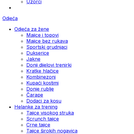
Uzorci
Odjeća
Odjeća za žene
Majice i topovi
Majice bez rukava
Sportski grudnjaci
Dukserice
Jakne
Donji dijelovi trenirki
Kratke hlačice
Kombinezoni
Kupaći kostimi
Donje rublje
Čarape
Dodaci za kosu
Helanke za trening
Tajice visokog struka
Scrunch tajice
Crne tajice
Tajice širokih nogavica