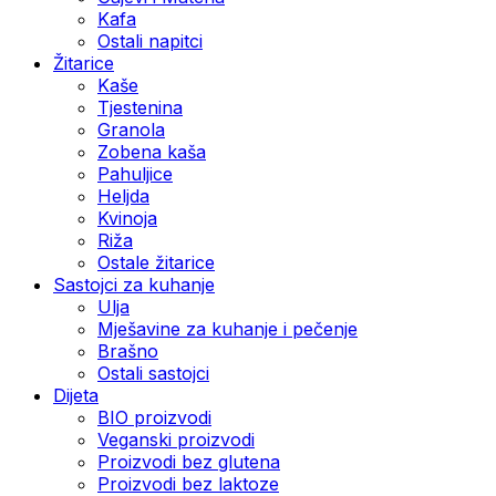
Kafa
Ostali napitci
Žitarice
Kaše
Tjestenina
Granola
Zobena kaša
Pahuljice
Heljda
Kvinoja
Riža
Ostale žitarice
Sastojci za kuhanje
Ulja
Mješavine za kuhanje i pečenje
Brašno
Ostali sastojci
Dijeta
BIO proizvodi
Veganski proizvodi
Proizvodi bez glutena
Proizvodi bez laktoze