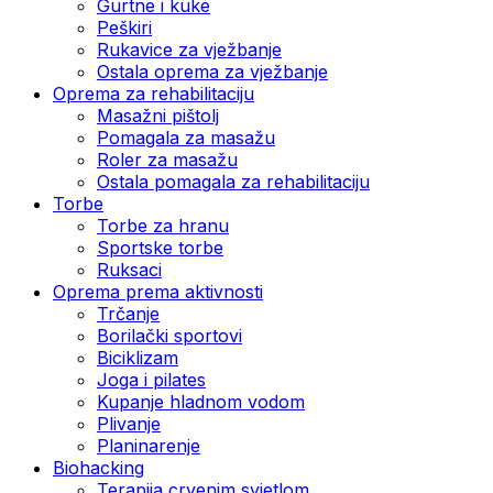
Gurtne i kuke
Peškiri
Rukavice za vježbanje
Ostala oprema za vježbanje
Oprema za rehabilitaciju
Masažni pištolj
Pomagala za masažu
Roler za masažu
Ostala pomagala za rehabilitaciju
Torbe
Torbe za hranu
Sportske torbe
Ruksaci
Oprema prema aktivnosti
Trčanje
Borilački sportovi
Biciklizam
Joga i pilates
Kupanje hladnom vodom
Plivanje
Planinarenje
Biohacking
Terapija crvenim svjetlom