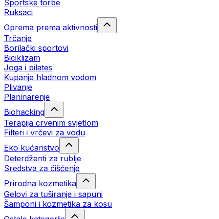
Sportske torbe
Ruksaci
Oprema prema aktivnosti
Trčanje
Borilački sportovi
Biciklizam
Joga i pilates
Kupanje hladnom vodom
Plivanje
Planinarenje
Biohacking
Terapija crvenim svjetlom
Filteri i vrčevi za vodu
Eko kućanstvo
Deterdženti za rublje
Sredstva za čišćenje
Prirodna kozmetika
Gelovi za tuširanje i sapuni
Šamponi i kozmetika za kosu