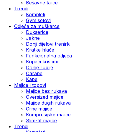
Bešavne tajice
Trendi
Kompleti
Gym setovi
Odjeća za muškarce
Dukserice
Jakne
Donji dijelovi trenirki
Kratke hlače
Funkcionalna odjeća
Kupaći kostimi
Donje rublje
Čarape
Kape
Majice i topovi
Majice bez rukava
Oversized majice
Majice dugih rukava
Crne majice
Kompresijske majice
Slim-fit majice
Trendi