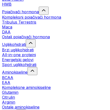
HMB
Pojačivači hormona
Kompleksni pojačivači hormona
Tribulus Terrestris
Maca
DAA
Ostali pojačivači hormona
Ugljikohidrati
Brzi ugljikohidrati
All-in-one proteini
Energetski gelovi
Spori ugljikohidrati
Aminokiseline
BCAA
EAA
Kompleksne aminokiseline
Glutamin
Citrulin
Arginin
Ostale aminokiseline