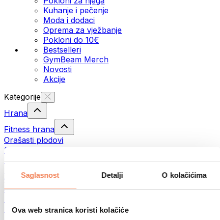
Pokloni za njega
Kuhanje i pečenje
Moda i dodaci
Oprema za vježbanje
Pokloni do 10€
Bestselleri
GymBeam Merch
Novosti
Akcije
Kategorije
Hrana
Fitness hrana
Orašasti plodovi
Sjemenke
Namazi i paste
Ribe
Saglasnost
Detalji
O kolačićima
Gotovi obroci
Jaja
Pecivo
Meso
Ova web stranica koristi kolačiće
Mahunarke