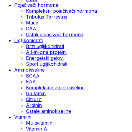
Pojačivači hormona
Kompleksni pojačivači hormona
Tribulus Terrestris
Maca
DAA
Ostali pojačivači hormona
Ugljikohidrati
Brzi ugljikohidrati
All-in-one proteini
Energetski gelovi
Spori ugljikohidrati
Aminokiseline
BCAA
EAA
Kompleksne aminokiseline
Glutamin
Citrulin
Arginin
Ostale aminokiseline
Vitamini
Multivitamin
Vitamin A