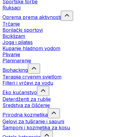
Sportske torbe
Ruksaci
Oprema prema aktivnosti
Trčanje
Borilački sportovi
Biciklizam
Joga i pilates
Kupanje hladnom vodom
Plivanje
Planinarenje
Biohacking
Terapija crvenim svjetlom
Filteri i vrčevi za vodu
Eko kućanstvo
Deterdženti za rublje
Sredstva za čišćenje
Prirodna kozmetika
Gelovi za tuširanje i sapuni
Šamponi i kozmetika za kosu