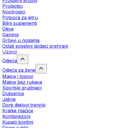
Probavni enzimi
Probiotici
Nootropici
Potpora za jetru
Biljni suplementi
Gljive
Gaming
Grčevi u nogama
Ostali posebni dodaci prehrani
Uzorci
Odjeća
Odjeća za žene
Majice i topovi
Majice bez rukava
Sportski grudnjaci
Dukserice
Jakne
Donji dijelovi trenirki
Kratke hlačice
Kombinezoni
Kupaći kostimi
Donje rublje