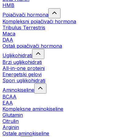
HMB
Pojačivači hormona
Kompleksni pojačivači hormona
Tribulus Terrestris
Maca
DAA
Ostali pojačivači hormona
Ugljikohidrati
Brzi ugljikohidrati
All-in-one proteini
Energetski gelovi
Spori ugljikohidrati
Aminokiseline
BCAA
EAA
Kompleksne aminokiseline
Glutamin
Citrulin
Arginin
Ostale aminokiseline