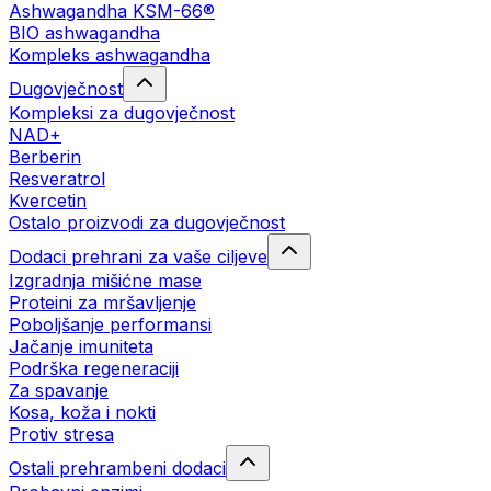
Ashwagandha KSM-66®
BIO ashwagandha
Kompleks ashwagandha
Dugovječnost
Kompleksi za dugovječnost
NAD+
Berberin
Resveratrol
Kvercetin
Ostalo proizvodi za dugovječnost
Dodaci prehrani za vaše ciljeve
Izgradnja mišićne mase
Proteini za mršavljenje
Poboljšanje performansi
Jačanje imuniteta
Podrška regeneraciji
Za spavanje
Kosa, koža i nokti
Protiv stresa
Ostali prehrambeni dodaci