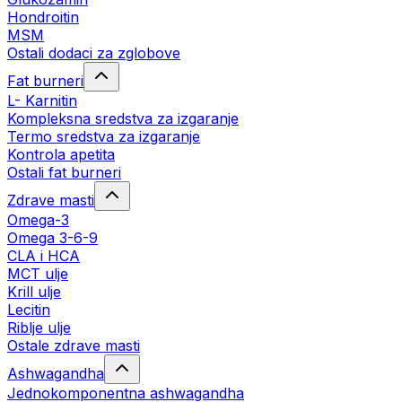
Hondroitin
MSM
Ostali dodaci za zglobove
Fat burneri
L- Karnitin
Kompleksna sredstva za izgaranje
Termo sredstva za izgaranje
Kontrola apetita
Ostali fat burneri
Zdrave masti
Omega-3
Omega 3-6-9
CLA i HCA
MCT ulje
Krill ulje
Lecitin
Riblje ulje
Ostale zdrave masti
Ashwagandha
Jednokomponentna ashwagandha