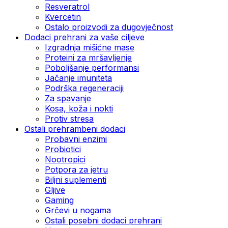
Resveratrol
Kvercetin
Ostalo proizvodi za dugovječnost
Dodaci prehrani za vaše ciljeve
Izgradnja mišićne mase
Proteini za mršavljenje
Poboljšanje performansi
Jačanje imuniteta
Podrška regeneraciji
Za spavanje
Kosa, koža i nokti
Protiv stresa
Ostali prehrambeni dodaci
Probavni enzimi
Probiotici
Nootropici
Potpora za jetru
Biljni suplementi
Gljive
Gaming
Grčevi u nogama
Ostali posebni dodaci prehrani