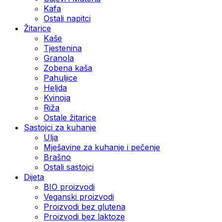
Kafa
Ostali napitci
Žitarice
Kaše
Tjestenina
Granola
Zobena kaša
Pahuljice
Heljda
Kvinoja
Riža
Ostale žitarice
Sastojci za kuhanje
Ulja
Mješavine za kuhanje i pečenje
Brašno
Ostali sastojci
Dijeta
BIO proizvodi
Veganski proizvodi
Proizvodi bez glutena
Proizvodi bez laktoze