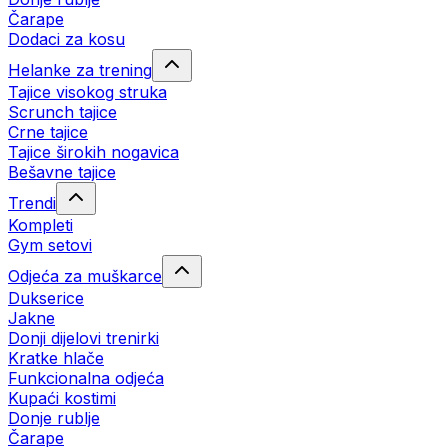
Čarape
Dodaci za kosu
Helanke za trening
Tajice visokog struka
Scrunch tajice
Crne tajice
Tajice širokih nogavica
Bešavne tajice
Trendi
Kompleti
Gym setovi
Odjeća za muškarce
Dukserice
Jakne
Donji dijelovi trenirki
Kratke hlače
Funkcionalna odjeća
Kupaći kostimi
Donje rublje
Čarape