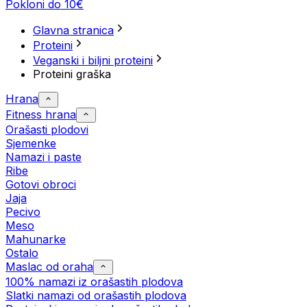
Pokloni do 10€
Glavna stranica
Proteini
Veganski i biljni proteini
Proteini graška
Hrana
Fitness hrana
Orašasti plodovi
Sjemenke
Namazi i paste
Ribe
Gotovi obroci
Jaja
Pecivo
Meso
Mahunarke
Ostalo
Maslac od oraha
100% namazi iz orašastih plodova
Slatki namazi od orašastih plodova