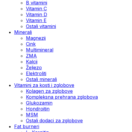
B vitamini
Vitamin C
Vitamin D
Vitamin E
Ostali vitamini
Minerali
Magnezij
Cink
Multimineral
ZMA
Kalcij
Željezo
Elektroliti
Ostali minerali
Vitamini za kosti i zglobove
Kolagen za zglobove
Kompleksna prehrana zglobova
Glukozamin
Hondroitin
MSM
Ostali dodaci za zglobove
Fat burneri