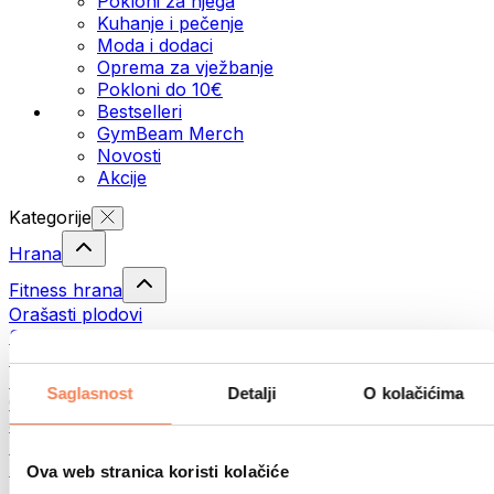
Pokloni za njega
Kuhanje i pečenje
Moda i dodaci
Oprema za vježbanje
Pokloni do 10€
Bestselleri
GymBeam Merch
Novosti
Akcije
Kategorije
Hrana
Fitness hrana
Orašasti plodovi
Sjemenke
Namazi i paste
Ribe
Saglasnost
Detalji
O kolačićima
Gotovi obroci
Jaja
Pecivo
Meso
Ova web stranica koristi kolačiće
Mahunarke