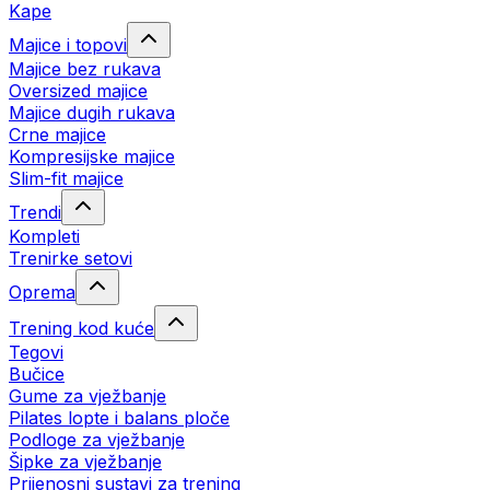
Kape
Majice i topovi
Majice bez rukava
Oversized majice
Majice dugih rukava
Crne majice
Kompresijske majice
Slim-fit majice
Trendi
Kompleti
Trenirke setovi
Oprema
Trening kod kuće
Tegovi
Bučice
Gume za vježbanje
Pilates lopte i balans ploče
Podloge za vježbanje
Šipke za vježbanje
Prijenosni sustavi za trening