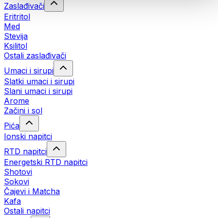
Zaslađivači
Eritritol
Med
Stevija
Ksilitol
Ostali zaslađivači
Umaci i sirupi
Slatki umaci i sirupi
Slani umaci i sirupi
Arome
Začini i sol
Pića
Ionski napitci
RTD napitci
Energetski RTD napitci
Shotovi
Sokovi
Čajevi i Matcha
Kafa
Ostali napitci