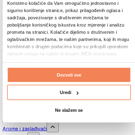
Koristimo kolačiće da Vam omogućimo jednostavno i
Ostalo
sigurno korištenje stranice, prikaz prilagođenih oglasa i
Maslac od oraha
sadržaja, povezivanje s društvenim mrežama te
100% namazi iz orašastih plodova
poboljšanje korisničkog iskustva kroz mjerenje i analizu
Slatki namazi od orašastih plodova
prometa na stranici. Kolačiće dijelimo s društvenim i
Proteinski namazi od orašastih plodova
oglašivačkim mrežama, te našim partnerima, koji ih mogu
Superfood
kombinirati s drugim podacima koje su prikupili uporabom
Zelena superhrana
njihovih usluga na našim ili drugim WEB stranicama.
Vlakna
Ostala superhrana
Grickalice
Dozvoli sve
Proteinske pločice
Suho meso
Liofilizirano voće
Uredi
Proteinski kolačići
Proteinski čips
Energetske pločice
Ne slažem se
Čokolade
Ostali snackovi
Arome i zaslađivači