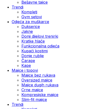
Bešavne tajice
Trendi
Kompleti
Gym setovi
Odjeća za muškarce
Dukserice
Jakne
Donji dijelovi trenirki
Kratke hlače
Funkcionalna odjeća
Kupaći kostimi
Donje rublje
Čarape
Kape
Majice i topovi
Majice bez rukava
Oversized majice
Majice dugih rukava
Crne majice
Kompresijske majice
Slim-fit majice
Trendi