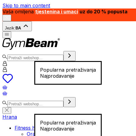
Skip to main content
Vaša omiljena
tjestenina i umaci
uz do 20 % popusta
Jezik:
BA
Popularna pretraživanja
Najprodavanije
Hrana
Popularna pretraživanja
Fitness hrana
Najprodavanije
Orašasti plodovi