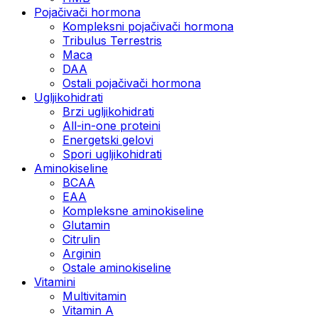
Pojačivači hormona
Kompleksni pojačivači hormona
Tribulus Terrestris
Maca
DAA
Ostali pojačivači hormona
Ugljikohidrati
Brzi ugljikohidrati
All-in-one proteini
Energetski gelovi
Spori ugljikohidrati
Aminokiseline
BCAA
EAA
Kompleksne aminokiseline
Glutamin
Citrulin
Arginin
Ostale aminokiseline
Vitamini
Multivitamin
Vitamin A