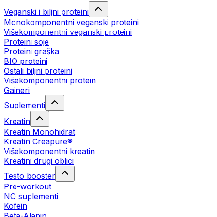
Veganski i biljni proteini
Monokomponentni veganski proteini
Višekomponentni veganski proteini
Proteini soje
Proteini graška
BIO proteini
Ostali biljni proteini
Višekomponentni protein
Gaineri
Suplementi
Kreatin
Kreatin Monohidrat
Kreatin Creapure®
Višekomponentni kreatin
Kreatini drugi oblici
Testo booster
Pre-workout
NO suplementi
Kofein
Beta-Alanin