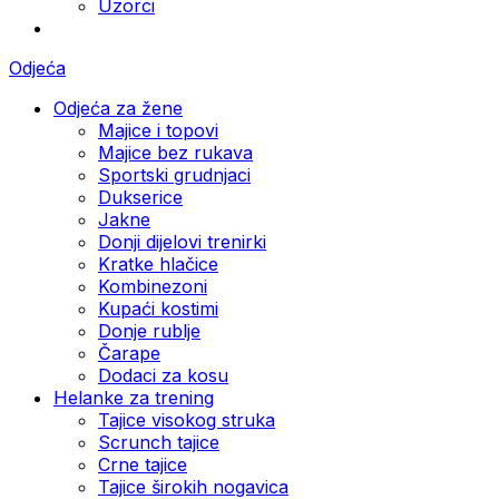
Uzorci
Odjeća
Odjeća za žene
Majice i topovi
Majice bez rukava
Sportski grudnjaci
Dukserice
Jakne
Donji dijelovi trenirki
Kratke hlačice
Kombinezoni
Kupaći kostimi
Donje rublje
Čarape
Dodaci za kosu
Helanke za trening
Tajice visokog struka
Scrunch tajice
Crne tajice
Tajice širokih nogavica