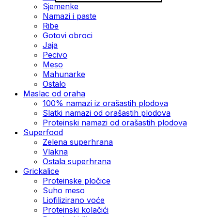
Sjemenke
Namazi i paste
Ribe
Gotovi obroci
Jaja
Pecivo
Meso
Mahunarke
Ostalo
Maslac od oraha
100% namazi iz orašastih plodova
Slatki namazi od orašastih plodova
Proteinski namazi od orašastih plodova
Superfood
Zelena superhrana
Vlakna
Ostala superhrana
Grickalice
Proteinske pločice
Suho meso
Liofilizirano voće
Proteinski kolačići