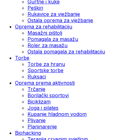
Gurtne i kuke
Peškiri
Rukavice za vježbanje
Ostala oprema za vježbanje
Oprema za rehabilitaciju
Masažni pištolj
Pomagala za masažu
Roler za masažu
Ostala pomagala za rehabilitaciju
Torbe
Torbe za hranu
Sportske torbe
Ruksaci
Oprema prema aktivnosti
Trčanje
Borilački sportovi
Biciklizam
Joga i pilates
Kupanje hladnom vodom
Plivanje
Planinarenje
Biohacking
Terapija crvenim svjetlom