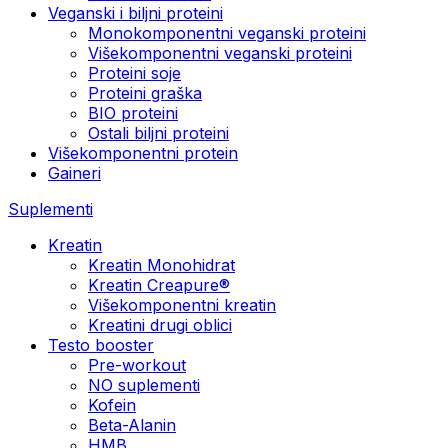
Veganski i biljni proteini
Monokomponentni veganski proteini
Višekomponentni veganski proteini
Proteini soje
Proteini graška
BIO proteini
Ostali biljni proteini
Višekomponentni protein
Gaineri
Suplementi
Kreatin
Kreatin Monohidrat
Kreatin Creapure®
Višekomponentni kreatin
Kreatini drugi oblici
Testo booster
Pre-workout
NO suplementi
Kofein
Beta-Alanin
HMB