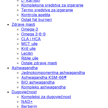
L- Karnitin
Kompleksna sredstva za izgaranje
Termo sredstva za izgaranje
Kontrola apetita
Ostali fat burneri
Zdrave masti
Omega-3
Omega 3-6-9
CLA i HCA
MCT ulje
Krill ulje
Lecitin
Riblje ulje
Ostale zdrave masti
Ashwagandha
Jednokomponentna ashwagandha
Ashwagandha KSM-66®
BIO ashwagandha
Kompleks ashwagandha
Dugovječnost
Kompleksi za dugovječnost
NAD+
Berberin