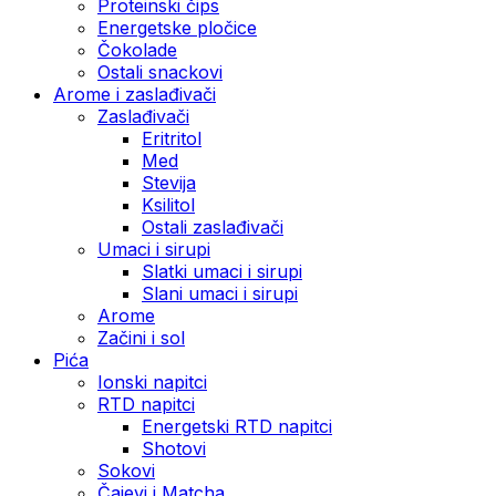
Proteinski čips
Energetske pločice
Čokolade
Ostali snackovi
Arome i zaslađivači
Zaslađivači
Eritritol
Med
Stevija
Ksilitol
Ostali zaslađivači
Umaci i sirupi
Slatki umaci i sirupi
Slani umaci i sirupi
Arome
Začini i sol
Pića
Ionski napitci
RTD napitci
Energetski RTD napitci
Shotovi
Sokovi
Čajevi i Matcha