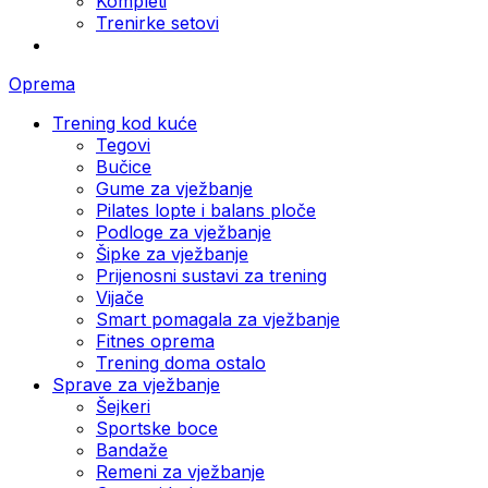
Kompleti
Trenirke setovi
Oprema
Trening kod kuće
Tegovi
Bučice
Gume za vježbanje
Pilates lopte i balans ploče
Podloge za vježbanje
Šipke za vježbanje
Prijenosni sustavi za trening
Vijače
Smart pomagala za vježbanje
Fitnes oprema
Trening doma ostalo
Sprave za vježbanje
Šejkeri
Sportske boce
Bandaže
Remeni za vježbanje