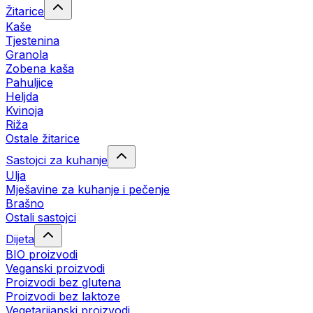
Žitarice
Kaše
Tjestenina
Granola
Zobena kaša
Pahuljice
Heljda
Kvinoja
Riža
Ostale žitarice
Sastojci za kuhanje
Ulja
Mješavine za kuhanje i pečenje
Brašno
Ostali sastojci
Dijeta
BIO proizvodi
Veganski proizvodi
Proizvodi bez glutena
Proizvodi bez laktoze
Vegetarijanski proizvodi