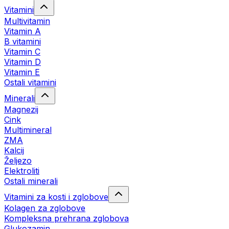
Vitamini
Multivitamin
Vitamin A
B vitamini
Vitamin C
Vitamin D
Vitamin E
Ostali vitamini
Minerali
Magnezij
Cink
Multimineral
ZMA
Kalcij
Željezo
Elektroliti
Ostali minerali
Vitamini za kosti i zglobove
Kolagen za zglobove
Kompleksna prehrana zglobova
Glukozamin