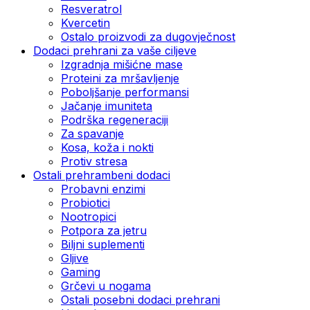
Resveratrol
Kvercetin
Ostalo proizvodi za dugovječnost
Dodaci prehrani za vaše ciljeve
Izgradnja mišićne mase
Proteini za mršavljenje
Poboljšanje performansi
Jačanje imuniteta
Podrška regeneraciji
Za spavanje
Kosa, koža i nokti
Protiv stresa
Ostali prehrambeni dodaci
Probavni enzimi
Probiotici
Nootropici
Potpora za jetru
Biljni suplementi
Gljive
Gaming
Grčevi u nogama
Ostali posebni dodaci prehrani