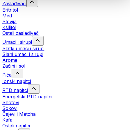
Zaslađivači
Eritritol
Med
Stevija
Ksilitol
Ostali zaslađivači
Umaci i sirupi
Slatki umaci i sirupi
Slani umaci i sirupi
Arome
Začini i sol
Pića
Ionski napitci
RTD napitci
Energetski RTD napitci
Shotovi
Sokovi
Čajevi i Matcha
Kafa
Ostali napitci