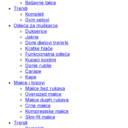
Bešavne tajice
Trendi
Kompleti
Gym setovi
Odjeća za muškarce
Dukserice
Jakne
Donji dijelovi trenirki
Kratke hlače
Funkcionalna odjeća
Kupaći kostimi
Donje rublje
Čarape
Kape
Majice i topovi
Majice bez rukava
Oversized majice
Majice dugih rukava
Crne majice
Kompresijske majice
Slim-fit majice
Trendi