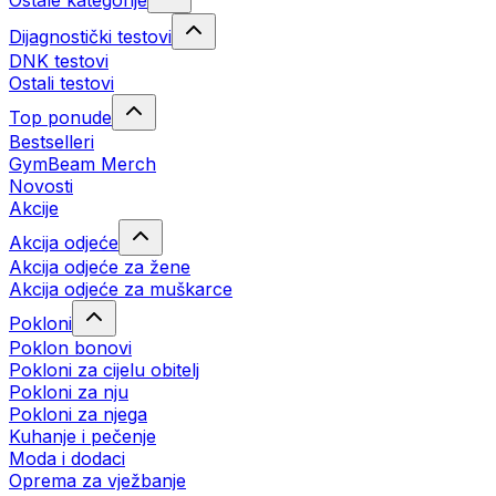
Ostale kategorije
Dijagnostički testovi
DNK testovi
Ostali testovi
Top ponude
Bestselleri
GymBeam Merch
Novosti
Akcije
Akcija odjeće
Akcija odjeće za žene
Akcija odjeće za muškarce
Pokloni
Poklon bonovi
Pokloni za cijelu obitelj
Pokloni za nju
Pokloni za njega
Kuhanje i pečenje
Moda i dodaci
Oprema za vježbanje