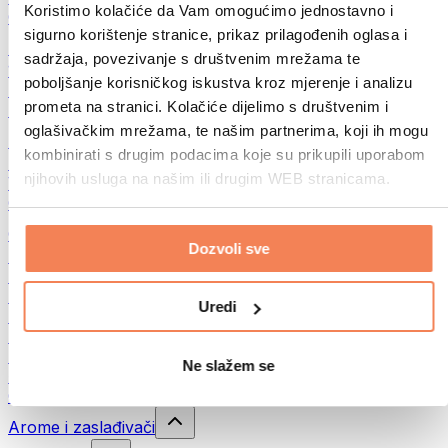
Koristimo kolačiće da Vam omogućimo jednostavno i
Ostalo
sigurno korištenje stranice, prikaz prilagođenih oglasa i
Maslac od oraha
sadržaja, povezivanje s društvenim mrežama te
100% namazi iz orašastih plodova
poboljšanje korisničkog iskustva kroz mjerenje i analizu
Slatki namazi od orašastih plodova
prometa na stranici. Kolačiće dijelimo s društvenim i
Proteinski namazi od orašastih plodova
oglašivačkim mrežama, te našim partnerima, koji ih mogu
Superfood
kombinirati s drugim podacima koje su prikupili uporabom
Zelena superhrana
njihovih usluga na našim ili drugim WEB stranicama.
Vlakna
Ostala superhrana
Grickalice
Dozvoli sve
Proteinske pločice
Suho meso
Liofilizirano voće
Uredi
Proteinski kolačići
Proteinski čips
Energetske pločice
Ne slažem se
Čokolade
Ostali snackovi
Arome i zaslađivači