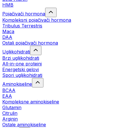
HMB
Pojačivači hormona
Kompleksni pojačivači hormona
Tribulus Terrestris
Maca
DAA
Ostali pojačivači hormona
Ugljikohidrati
Brzi ugljikohidrati
All-in-one proteini
Energetski gelovi
Spori ugljikohidrati
Aminokiseline
BCAA
EAA
Kompleksne aminokiseline
Glutamin
Citrulin
Arginin
Ostale aminokiseline