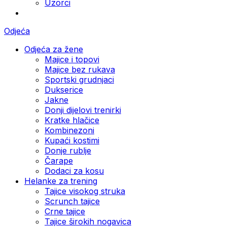
Uzorci
Odjeća
Odjeća za žene
Majice i topovi
Majice bez rukava
Sportski grudnjaci
Dukserice
Jakne
Donji dijelovi trenirki
Kratke hlačice
Kombinezoni
Kupaći kostimi
Donje rublje
Čarape
Dodaci za kosu
Helanke za trening
Tajice visokog struka
Scrunch tajice
Crne tajice
Tajice širokih nogavica