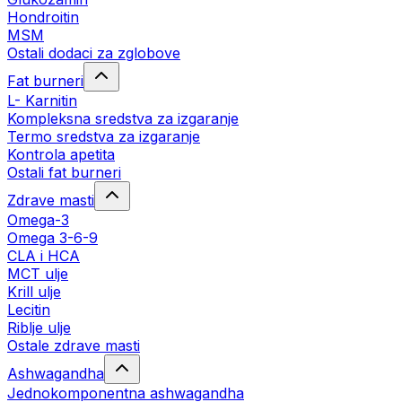
Hondroitin
MSM
Ostali dodaci za zglobove
Fat burneri
L- Karnitin
Kompleksna sredstva za izgaranje
Termo sredstva za izgaranje
Kontrola apetita
Ostali fat burneri
Zdrave masti
Omega-3
Omega 3-6-9
CLA i HCA
MCT ulje
Krill ulje
Lecitin
Riblje ulje
Ostale zdrave masti
Ashwagandha
Jednokomponentna ashwagandha