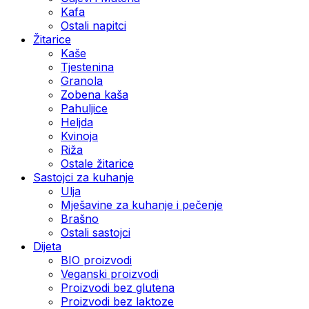
Kafa
Ostali napitci
Žitarice
Kaše
Tjestenina
Granola
Zobena kaša
Pahuljice
Heljda
Kvinoja
Riža
Ostale žitarice
Sastojci za kuhanje
Ulja
Mješavine za kuhanje i pečenje
Brašno
Ostali sastojci
Dijeta
BIO proizvodi
Veganski proizvodi
Proizvodi bez glutena
Proizvodi bez laktoze