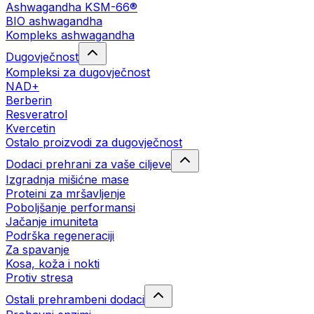
Ashwagandha KSM-66®
BIO ashwagandha
Kompleks ashwagandha
Dugovječnost
Kompleksi za dugovječnost
NAD+
Berberin
Resveratrol
Kvercetin
Ostalo proizvodi za dugovječnost
Dodaci prehrani za vaše ciljeve
Izgradnja mišićne mase
Proteini za mršavljenje
Poboljšanje performansi
Jačanje imuniteta
Podrška regeneraciji
Za spavanje
Kosa, koža i nokti
Protiv stresa
Ostali prehrambeni dodaci