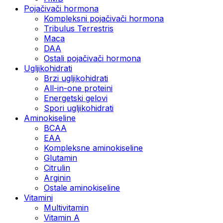
Pojačivači hormona
Kompleksni pojačivači hormona
Tribulus Terrestris
Maca
DAA
Ostali pojačivači hormona
Ugljikohidrati
Brzi ugljikohidrati
All-in-one proteini
Energetski gelovi
Spori ugljikohidrati
Aminokiseline
BCAA
EAA
Kompleksne aminokiseline
Glutamin
Citrulin
Arginin
Ostale aminokiseline
Vitamini
Multivitamin
Vitamin A