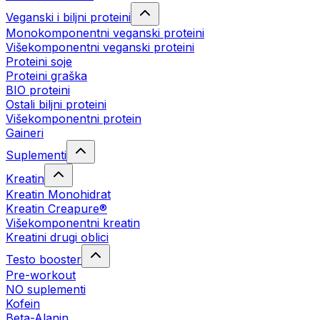
Veganski i biljni proteini
Monokomponentni veganski proteini
Višekomponentni veganski proteini
Proteini soje
Proteini graška
BIO proteini
Ostali biljni proteini
Višekomponentni protein
Gaineri
Suplementi
Kreatin
Kreatin Monohidrat
Kreatin Creapure®
Višekomponentni kreatin
Kreatini drugi oblici
Testo booster
Pre-workout
NO suplementi
Kofein
Beta-Alanin