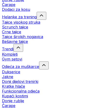
Čarape
Dodaci za kosu
Helanke za trening
Tajice visokog struka
Scrunch tajice
Crne tajice
Tajice širokih nogavica
Bešavne tajice
Trendi
Kompleti
Gym setovi
Odjeća za muškarce
Dukserice
Jakne
Donji dijelovi trenirki
Kratke hlače
Funkcionalna odjeća
Kupaći kostimi
Donje rublje
Čarape