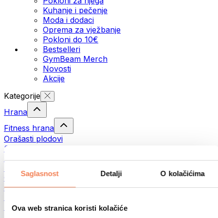
Pokloni za njega
Kuhanje i pečenje
Moda i dodaci
Oprema za vježbanje
Pokloni do 10€
Bestselleri
GymBeam Merch
Novosti
Akcije
Kategorije
Hrana
Fitness hrana
Orašasti plodovi
Sjemenke
Namazi i paste
Ribe
Saglasnost
Detalji
O kolačićima
Gotovi obroci
Jaja
Pecivo
Meso
Ova web stranica koristi kolačiće
Mahunarke