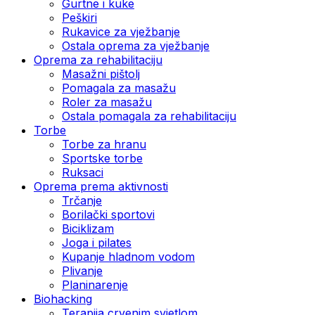
Gurtne i kuke
Peškiri
Rukavice za vježbanje
Ostala oprema za vježbanje
Oprema za rehabilitaciju
Masažni pištolj
Pomagala za masažu
Roler za masažu
Ostala pomagala za rehabilitaciju
Torbe
Torbe za hranu
Sportske torbe
Ruksaci
Oprema prema aktivnosti
Trčanje
Borilački sportovi
Biciklizam
Joga i pilates
Kupanje hladnom vodom
Plivanje
Planinarenje
Biohacking
Terapija crvenim svjetlom