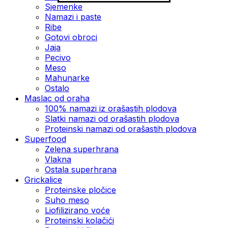
Sjemenke
Namazi i paste
Ribe
Gotovi obroci
Jaja
Pecivo
Meso
Mahunarke
Ostalo
Maslac od oraha
100% namazi iz orašastih plodova
Slatki namazi od orašastih plodova
Proteinski namazi od orašastih plodova
Superfood
Zelena superhrana
Vlakna
Ostala superhrana
Grickalice
Proteinske pločice
Suho meso
Liofilizirano voće
Proteinski kolačići