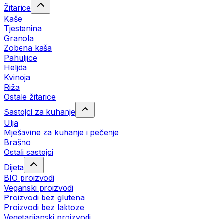
Žitarice
Kaše
Tjestenina
Granola
Zobena kaša
Pahuljice
Heljda
Kvinoja
Riža
Ostale žitarice
Sastojci za kuhanje
Ulja
Mješavine za kuhanje i pečenje
Brašno
Ostali sastojci
Dijeta
BIO proizvodi
Veganski proizvodi
Proizvodi bez glutena
Proizvodi bez laktoze
Vegetarijanski proizvodi