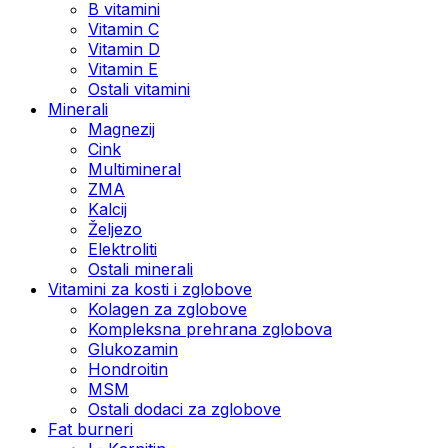
B vitamini
Vitamin C
Vitamin D
Vitamin E
Ostali vitamini
Minerali
Magnezij
Cink
Multimineral
ZMA
Kalcij
Željezo
Elektroliti
Ostali minerali
Vitamini za kosti i zglobove
Kolagen za zglobove
Kompleksna prehrana zglobova
Glukozamin
Hondroitin
MSM
Ostali dodaci za zglobove
Fat burneri