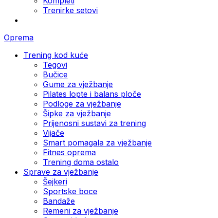
Kompleti
Trenirke setovi
Oprema
Trening kod kuće
Tegovi
Bučice
Gume za vježbanje
Pilates lopte i balans ploče
Podloge za vježbanje
Šipke za vježbanje
Prijenosni sustavi za trening
Vijače
Smart pomagala za vježbanje
Fitnes oprema
Trening doma ostalo
Sprave za vježbanje
Šejkeri
Sportske boce
Bandaže
Remeni za vježbanje