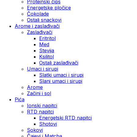
Proteinski čips
Energetske pločice
Čokolade
Ostali snackovi
Arome i zaslađivači
Zaslađivači
Eritritol
Med
Stevija
Ksilitol
Ostali zaslađivači
Umaci i sirupi
Slatki umaci i sirupi
Slani umaci i sirupi
Arome
Začini i sol
Pića
Ionski napitci
RTD napitci
Energetski RTD napitci
Shotovi
Sokovi
Čajevi i Matcha