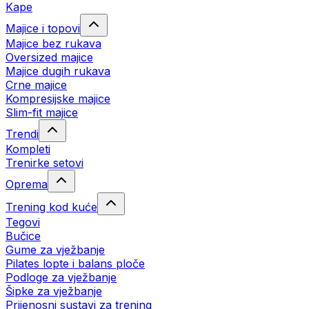
Kape
Majice i topovi
Majice bez rukava
Oversized majice
Majice dugih rukava
Crne majice
Kompresijske majice
Slim-fit majice
Trendi
Kompleti
Trenirke setovi
Oprema
Trening kod kuće
Tegovi
Bučice
Gume za vježbanje
Pilates lopte i balans ploče
Podloge za vježbanje
Šipke za vježbanje
Prijenosni sustavi za trening