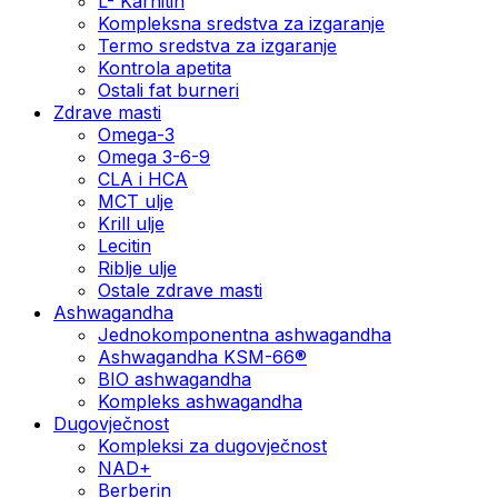
L- Karnitin
Kompleksna sredstva za izgaranje
Termo sredstva za izgaranje
Kontrola apetita
Ostali fat burneri
Zdrave masti
Omega-3
Omega 3-6-9
CLA i HCA
MCT ulje
Krill ulje
Lecitin
Riblje ulje
Ostale zdrave masti
Ashwagandha
Jednokomponentna ashwagandha
Ashwagandha KSM-66®
BIO ashwagandha
Kompleks ashwagandha
Dugovječnost
Kompleksi za dugovječnost
NAD+
Berberin