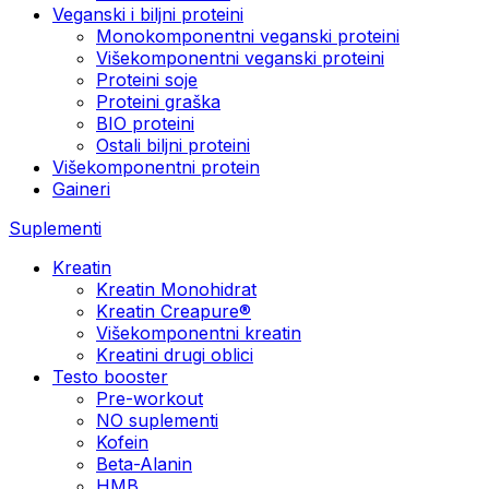
Veganski i biljni proteini
Monokomponentni veganski proteini
Višekomponentni veganski proteini
Proteini soje
Proteini graška
BIO proteini
Ostali biljni proteini
Višekomponentni protein
Gaineri
Suplementi
Kreatin
Kreatin Monohidrat
Kreatin Creapure®
Višekomponentni kreatin
Kreatini drugi oblici
Testo booster
Pre-workout
NO suplementi
Kofein
Beta-Alanin
HMB