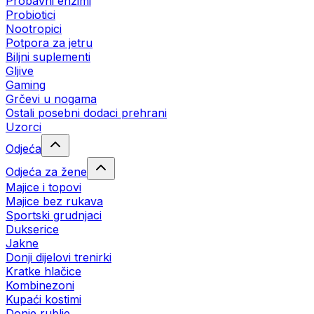
Probavni enzimi
Probiotici
Nootropici
Potpora za jetru
Biljni suplementi
Gljive
Gaming
Grčevi u nogama
Ostali posebni dodaci prehrani
Uzorci
Odjeća
Odjeća za žene
Majice i topovi
Majice bez rukava
Sportski grudnjaci
Dukserice
Jakne
Donji dijelovi trenirki
Kratke hlačice
Kombinezoni
Kupaći kostimi
Donje rublje