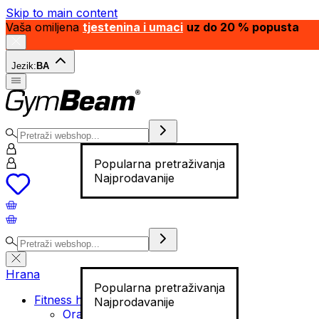
Skip to main content
Vaša omiljena
tjestenina i umaci
uz do 20 % popusta
Jezik:
BA
Popularna pretraživanja
Najprodavanije
Hrana
Popularna pretraživanja
Fitness hrana
Najprodavanije
Orašasti plodovi