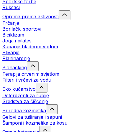
Sportske torbe
Ruksaci
Oprema prema aktivnosti
Trčanje
Borilački sportovi
Biciklizam
Joga i pilates
Kupanje hladnom vodom
Plivanje
Planinarenje
Biohacking
Terapija crvenim svjetlom
Filteri i vrčevi za vodu
Eko kućanstvo
Deterdženti za rublje
Sredstva za čišćenje
Prirodna kozmetika
Gelovi za tuširanje i sapuni
Šamponi i kozmetika za kosu