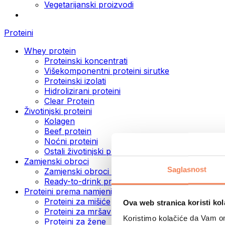
Vegetarijanski proizvodi
Proteini
Whey protein
Proteinski koncentrati
Višekomponentni proteini sirutke
Proteinski izolati
Hidrolizirani proteini
Clear Protein
Životinjski proteini
Kolagen
Beef protein
Noćni proteini
Ostali životinjski proteini
Zamjenski obroci
Saglasnost
Zamjenski obroci u prahu
Ready-to-drink proteinski napici
Proteini prema namjeni
Proteini za mišiće
Ova web stranica koristi kol
Proteini za mršavljenje
Koristimo kolačiće da Vam om
Proteini za žene