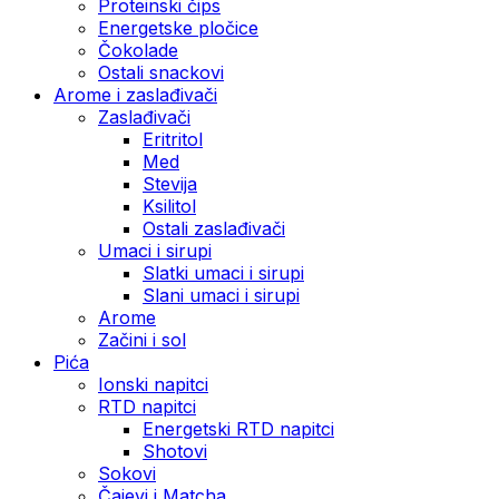
Proteinski čips
Energetske pločice
Čokolade
Ostali snackovi
Arome i zaslađivači
Zaslađivači
Eritritol
Med
Stevija
Ksilitol
Ostali zaslađivači
Umaci i sirupi
Slatki umaci i sirupi
Slani umaci i sirupi
Arome
Začini i sol
Pića
Ionski napitci
RTD napitci
Energetski RTD napitci
Shotovi
Sokovi
Čajevi i Matcha