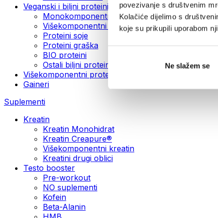
povezivanje s društvenim mre
Veganski i biljni proteini
Monokomponentni veganski proteini
Kolačiće dijelimo s društven
Višekomponentni veganski proteini
koje su prikupili uporabom n
Proteini soje
Proteini graška
BIO proteini
Ostali biljni proteini
Ne slažem se
Višekomponentni protein
Gaineri
Suplementi
Kreatin
Kreatin Monohidrat
Kreatin Creapure®
Višekomponentni kreatin
Kreatini drugi oblici
Testo booster
Pre-workout
NO suplementi
Kofein
Beta-Alanin
HMB