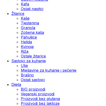
Kafa
Ostali napitci
Žitarice
Kaše
Tjestenina
Granola
Zobena kaša
Pahuljice
Heljda
Kvinoja
Riža
Ostale žitarice
Sastojci za kuhanje
Ulja
Mješavine za kuhanje i pečenje
Brašno
Ostali sastojci
Dijeta
BIO proizvodi
Veganski proizvodi
Proizvodi bez glutena
Proizvodi bez laktoze