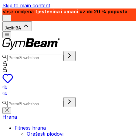
Skip to main content
Vaša omiljena
tjestenina i umaci
uz do 20 % popusta
Jezik:
BA
Hrana
Fitness hrana
Orašasti plodovi