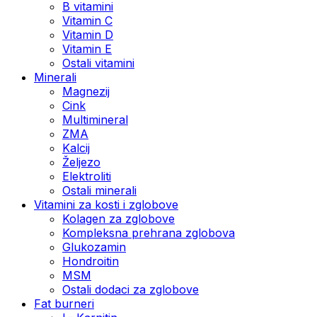
B vitamini
Vitamin C
Vitamin D
Vitamin E
Ostali vitamini
Minerali
Magnezij
Cink
Multimineral
ZMA
Kalcij
Željezo
Elektroliti
Ostali minerali
Vitamini za kosti i zglobove
Kolagen za zglobove
Kompleksna prehrana zglobova
Glukozamin
Hondroitin
MSM
Ostali dodaci za zglobove
Fat burneri