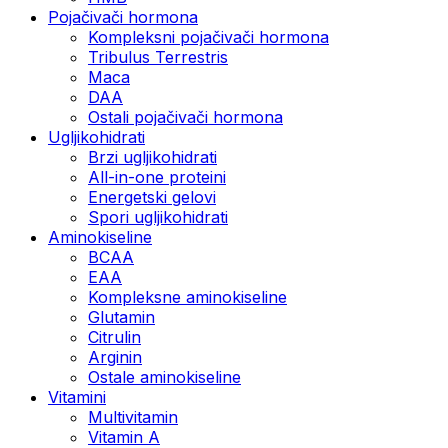
Pojačivači hormona
Kompleksni pojačivači hormona
Tribulus Terrestris
Maca
DAA
Ostali pojačivači hormona
Ugljikohidrati
Brzi ugljikohidrati
All-in-one proteini
Energetski gelovi
Spori ugljikohidrati
Aminokiseline
BCAA
EAA
Kompleksne aminokiseline
Glutamin
Citrulin
Arginin
Ostale aminokiseline
Vitamini
Multivitamin
Vitamin A