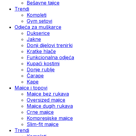
Bešavne tajice
Trendi
Kompleti
Gym setovi
Odjeća za muškarce
Dukserice
Jakne
Donji dijelovi trenirki
Kratke hlače
Funkcionalna odjeća
Kupaći kostimi
Donje rublje
Čarape
Kape
Majice i topovi
Majice bez rukava
Oversized majice
Majice dugih rukava
Crne majice
Kompresijske majice
Slim-fit majice
Trendi