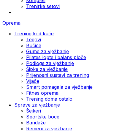
Kompleti
Trenirke setovi
Oprema
Trening kod kuće
Tegovi
Bučice
Gume za vježbanje
Pilates lopte i balans ploče
Podloge za vježbanje
Šipke za vježbanje
Prijenosni sustavi za trening
Vijače
Smart pomagala za vježbanje
Fitnes oprema
Trening doma ostalo
Sprave za vježbanje
Šejkeri
Sportske boce
Bandaže
Remeni za vježbanje