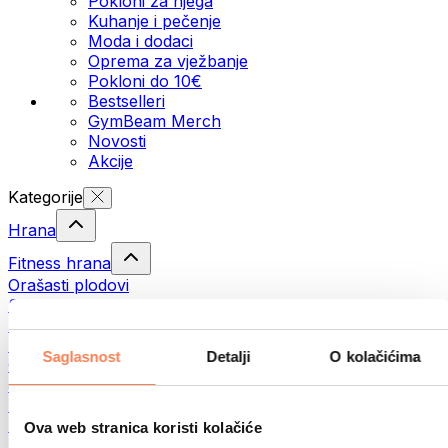
Pokloni za njega
Kuhanje i pečenje
Moda i dodaci
Oprema za vježbanje
Pokloni do 10€
Bestselleri
GymBeam Merch
Novosti
Akcije
Kategorije
Hrana
Fitness hrana
Orašasti plodovi
Sjemenke
Namazi i paste
Ribe
Saglasnost
Detalji
O kolačićima
Gotovi obroci
Jaja
Pecivo
Meso
Ova web stranica koristi kolačiće
Mahunarke