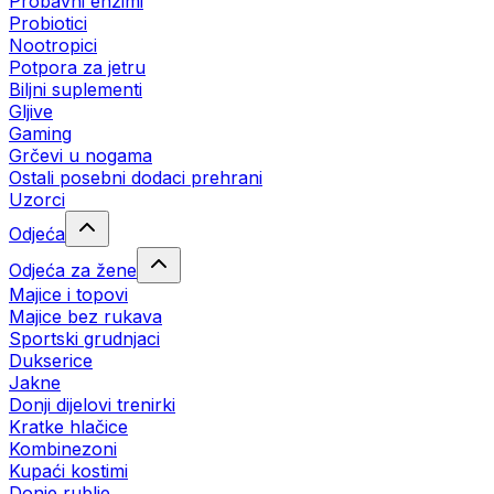
Probavni enzimi
Probiotici
Nootropici
Potpora za jetru
Biljni suplementi
Gljive
Gaming
Grčevi u nogama
Ostali posebni dodaci prehrani
Uzorci
Odjeća
Odjeća za žene
Majice i topovi
Majice bez rukava
Sportski grudnjaci
Dukserice
Jakne
Donji dijelovi trenirki
Kratke hlačice
Kombinezoni
Kupaći kostimi
Donje rublje