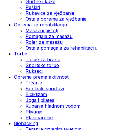
Gurtne i kuke
Peškiri
Rukavice za vježbanje
Ostala oprema za vježbanje
Oprema za rehabilitaciju
Masažni pištolj
Pomagala za masažu
Roler za masažu
Ostala pomagala za rehabilitaciju
Torbe
Torbe za hranu
Sportske torbe
Ruksaci
Oprema prema aktivnosti
Trčanje
Borilački sportovi
Biciklizam
Joga i pilates
Kupanje hladnom vodom
Plivanje
Planinarenje
Biohacking
Terapija crvenim svjetlom