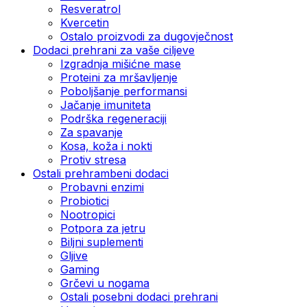
Resveratrol
Kvercetin
Ostalo proizvodi za dugovječnost
Dodaci prehrani za vaše ciljeve
Izgradnja mišićne mase
Proteini za mršavljenje
Poboljšanje performansi
Jačanje imuniteta
Podrška regeneraciji
Za spavanje
Kosa, koža i nokti
Protiv stresa
Ostali prehrambeni dodaci
Probavni enzimi
Probiotici
Nootropici
Potpora za jetru
Biljni suplementi
Gljive
Gaming
Grčevi u nogama
Ostali posebni dodaci prehrani