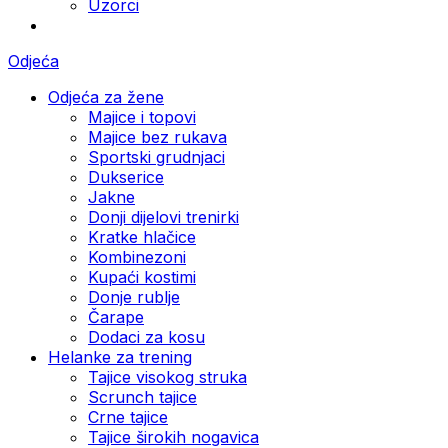
Uzorci
Odjeća
Odjeća za žene
Majice i topovi
Majice bez rukava
Sportski grudnjaci
Dukserice
Jakne
Donji dijelovi trenirki
Kratke hlačice
Kombinezoni
Kupaći kostimi
Donje rublje
Čarape
Dodaci za kosu
Helanke za trening
Tajice visokog struka
Scrunch tajice
Crne tajice
Tajice širokih nogavica