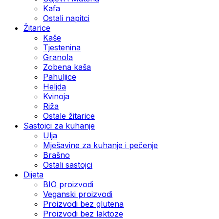
Kafa
Ostali napitci
Žitarice
Kaše
Tjestenina
Granola
Zobena kaša
Pahuljice
Heljda
Kvinoja
Riža
Ostale žitarice
Sastojci za kuhanje
Ulja
Mješavine za kuhanje i pečenje
Brašno
Ostali sastojci
Dijeta
BIO proizvodi
Veganski proizvodi
Proizvodi bez glutena
Proizvodi bez laktoze