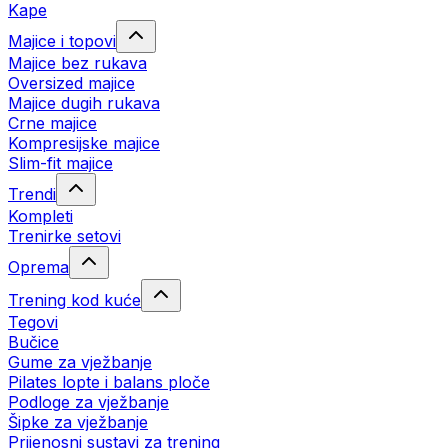
Kape
Majice i topovi
Majice bez rukava
Oversized majice
Majice dugih rukava
Crne majice
Kompresijske majice
Slim-fit majice
Trendi
Kompleti
Trenirke setovi
Oprema
Trening kod kuće
Tegovi
Bučice
Gume za vježbanje
Pilates lopte i balans ploče
Podloge za vježbanje
Šipke za vježbanje
Prijenosni sustavi za trening