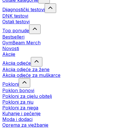
Ostale kategorije
Dijagnostički testovi
DNK testovi
Ostali testovi
Top ponude
Bestselleri
GymBeam Merch
Novosti
Akcije
Akcija odjeće
Akcija odjeće za žene
Akcija odjeće za muškarce
Pokloni
Poklon bonovi
Pokloni za cijelu obitelj
Pokloni za nju
Pokloni za njega
Kuhanje i pečenje
Moda i dodaci
Oprema za vježbanje