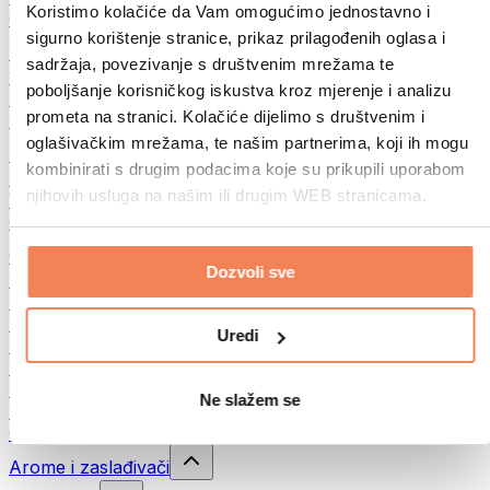
Koristimo kolačiće da Vam omogućimo jednostavno i
Ostalo
sigurno korištenje stranice, prikaz prilagođenih oglasa i
Maslac od oraha
sadržaja, povezivanje s društvenim mrežama te
100% namazi iz orašastih plodova
poboljšanje korisničkog iskustva kroz mjerenje i analizu
Slatki namazi od orašastih plodova
prometa na stranici. Kolačiće dijelimo s društvenim i
Proteinski namazi od orašastih plodova
oglašivačkim mrežama, te našim partnerima, koji ih mogu
Superfood
kombinirati s drugim podacima koje su prikupili uporabom
Zelena superhrana
njihovih usluga na našim ili drugim WEB stranicama.
Vlakna
Ostala superhrana
Grickalice
Dozvoli sve
Proteinske pločice
Suho meso
Liofilizirano voće
Uredi
Proteinski kolačići
Proteinski čips
Energetske pločice
Ne slažem se
Čokolade
Ostali snackovi
Arome i zaslađivači