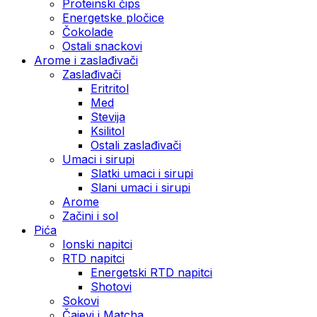
Proteinski čips
Energetske pločice
Čokolade
Ostali snackovi
Arome i zaslađivači
Zaslađivači
Eritritol
Med
Stevija
Ksilitol
Ostali zaslađivači
Umaci i sirupi
Slatki umaci i sirupi
Slani umaci i sirupi
Arome
Začini i sol
Pića
Ionski napitci
RTD napitci
Energetski RTD napitci
Shotovi
Sokovi
Čajevi i Matcha