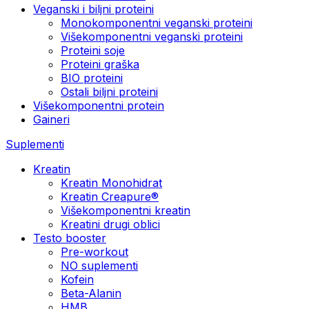
Veganski i biljni proteini
Monokomponentni veganski proteini
Višekomponentni veganski proteini
Proteini soje
Proteini graška
BIO proteini
Ostali biljni proteini
Višekomponentni protein
Gaineri
Suplementi
Kreatin
Kreatin Monohidrat
Kreatin Creapure®
Višekomponentni kreatin
Kreatini drugi oblici
Testo booster
Pre-workout
NO suplementi
Kofein
Beta-Alanin
HMB