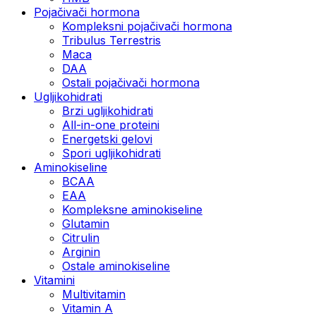
Pojačivači hormona
Kompleksni pojačivači hormona
Tribulus Terrestris
Maca
DAA
Ostali pojačivači hormona
Ugljikohidrati
Brzi ugljikohidrati
All-in-one proteini
Energetski gelovi
Spori ugljikohidrati
Aminokiseline
BCAA
EAA
Kompleksne aminokiseline
Glutamin
Citrulin
Arginin
Ostale aminokiseline
Vitamini
Multivitamin
Vitamin A