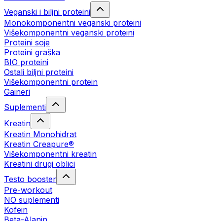
Veganski i biljni proteini
Monokomponentni veganski proteini
Višekomponentni veganski proteini
Proteini soje
Proteini graška
BIO proteini
Ostali biljni proteini
Višekomponentni protein
Gaineri
Suplementi
Kreatin
Kreatin Monohidrat
Kreatin Creapure®
Višekomponentni kreatin
Kreatini drugi oblici
Testo booster
Pre-workout
NO suplementi
Kofein
Beta-Alanin