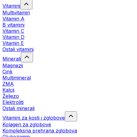
Vitamini
Multivitamin
Vitamin A
B vitamini
Vitamin C
Vitamin D
Vitamin E
Ostali vitamini
Minerali
Magnezij
Cink
Multimineral
ZMA
Kalcij
Željezo
Elektroliti
Ostali minerali
Vitamini za kosti i zglobove
Kolagen za zglobove
Kompleksna prehrana zglobova
Glukozamin