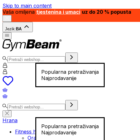
Skip to main content
Vaša omiljena
tjestenina i umaci
uz do 20 % popusta
Jezik:
BA
Popularna pretraživanja
Najprodavanije
Hrana
Popularna pretraživanja
Fitness hrana
Najprodavanije
Orašasti plodovi