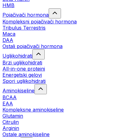
HMB
Pojačivači hormona
Kompleksni pojačivači hormona
Tribulus Terrestris
Maca
DAA
Ostali pojačivači hormona
Ugljikohidrati
Brzi ugljikohidrati
All-in-one proteini
Energetski gelovi
Spori ugljikohidrati
Aminokiseline
BCAA
EAA
Kompleksne aminokiseline
Glutamin
Citrulin
Arginin
Ostale aminokiseline