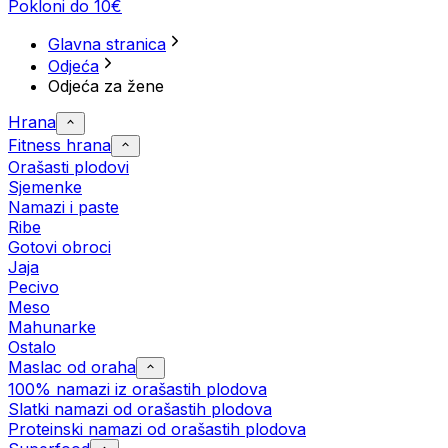
Pokloni do 10€
Glavna stranica
Odjeća
Odjeća za žene
Hrana
Fitness hrana
Orašasti plodovi
Sjemenke
Namazi i paste
Ribe
Gotovi obroci
Jaja
Pecivo
Meso
Mahunarke
Ostalo
Maslac od oraha
100% namazi iz orašastih plodova
Slatki namazi od orašastih plodova
Proteinski namazi od orašastih plodova