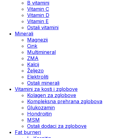
B vitamini
Vitamin C
Vitamin D
Vitamin E
Ostali vitamini
Minerali
Magnezij
Cink
Multimineral
ZMA
Kalcij
Željezo
Elektroliti
Ostali minerali
Vitamini za kosti i zglobove
Kolagen za zglobove
Kompleksna prehrana zglobova
Glukozamin
Hondroitin
MSM
Ostali dodaci za zglobove
Fat burneri