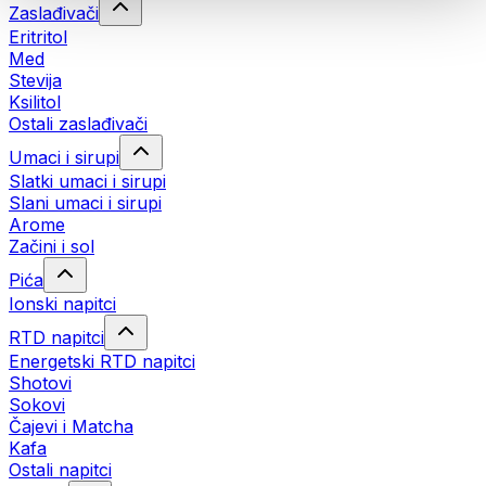
Zaslađivači
Eritritol
Med
Stevija
Ksilitol
Ostali zaslađivači
Umaci i sirupi
Slatki umaci i sirupi
Slani umaci i sirupi
Arome
Začini i sol
Pića
Ionski napitci
RTD napitci
Energetski RTD napitci
Shotovi
Sokovi
Čajevi i Matcha
Kafa
Ostali napitci