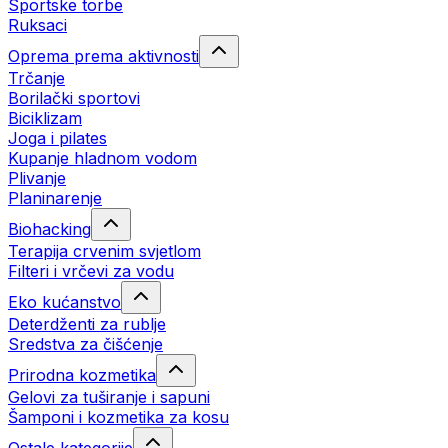
Sportske torbe
Ruksaci
Oprema prema aktivnosti
Trčanje
Borilački sportovi
Biciklizam
Joga i pilates
Kupanje hladnom vodom
Plivanje
Planinarenje
Biohacking
Terapija crvenim svjetlom
Filteri i vrčevi za vodu
Eko kućanstvo
Deterdženti za rublje
Sredstva za čišćenje
Prirodna kozmetika
Gelovi za tuširanje i sapuni
Šamponi i kozmetika za kosu