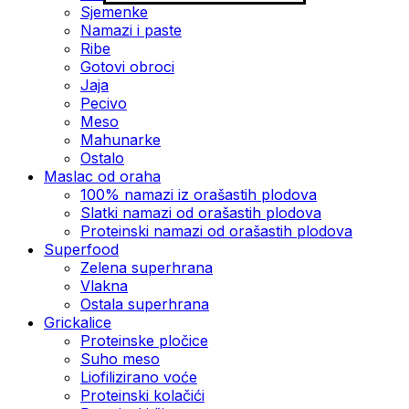
Sjemenke
Namazi i paste
Ribe
Gotovi obroci
Jaja
Pecivo
Meso
Mahunarke
Ostalo
Maslac od oraha
100% namazi iz orašastih plodova
Slatki namazi od orašastih plodova
Proteinski namazi od orašastih plodova
Superfood
Zelena superhrana
Vlakna
Ostala superhrana
Grickalice
Proteinske pločice
Suho meso
Liofilizirano voće
Proteinski kolačići