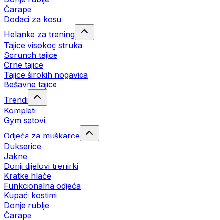
Čarape
Dodaci za kosu
Helanke za trening
Tajice visokog struka
Scrunch tajice
Crne tajice
Tajice širokih nogavica
Bešavne tajice
Trendi
Kompleti
Gym setovi
Odjeća za muškarce
Dukserice
Jakne
Donji dijelovi trenirki
Kratke hlače
Funkcionalna odjeća
Kupaći kostimi
Donje rublje
Čarape