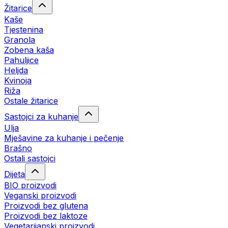
Žitarice
Kaše
Tjestenina
Granola
Zobena kaša
Pahuljice
Heljda
Kvinoja
Riža
Ostale žitarice
Sastojci za kuhanje
Ulja
Mješavine za kuhanje i pečenje
Brašno
Ostali sastojci
Dijeta
BIO proizvodi
Veganski proizvodi
Proizvodi bez glutena
Proizvodi bez laktoze
Vegetarijanski proizvodi