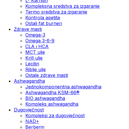
L- Karnitin
Kompleksna sredstva za izgaranje
Termo sredstva za izgaranje
Kontrola apetita
Ostali fat burneri
Zdrave masti
Omega-3
Omega 3-6-9
CLA i HCA
MCT ulje
Krill ulje
Lecitin
Riblje ulje
Ostale zdrave masti
Ashwagandha
Jednokomponentna ashwagandha
Ashwagandha KSM-66®
BIO ashwagandha
Kompleks ashwagandha
Dugovječnost
Kompleksi za dugovječnost
NAD+
Berberin