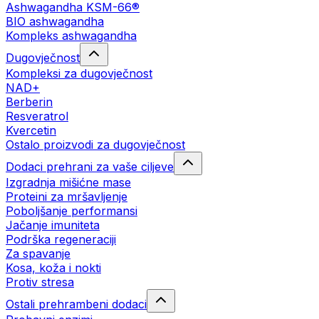
Ashwagandha KSM-66®
BIO ashwagandha
Kompleks ashwagandha
Dugovječnost
Kompleksi za dugovječnost
NAD+
Berberin
Resveratrol
Kvercetin
Ostalo proizvodi za dugovječnost
Dodaci prehrani za vaše ciljeve
Izgradnja mišićne mase
Proteini za mršavljenje
Poboljšanje performansi
Jačanje imuniteta
Podrška regeneraciji
Za spavanje
Kosa, koža i nokti
Protiv stresa
Ostali prehrambeni dodaci