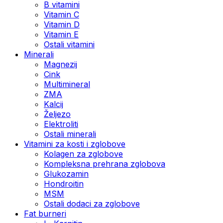
B vitamini
Vitamin C
Vitamin D
Vitamin E
Ostali vitamini
Minerali
Magnezij
Cink
Multimineral
ZMA
Kalcij
Željezo
Elektroliti
Ostali minerali
Vitamini za kosti i zglobove
Kolagen za zglobove
Kompleksna prehrana zglobova
Glukozamin
Hondroitin
MSM
Ostali dodaci za zglobove
Fat burneri