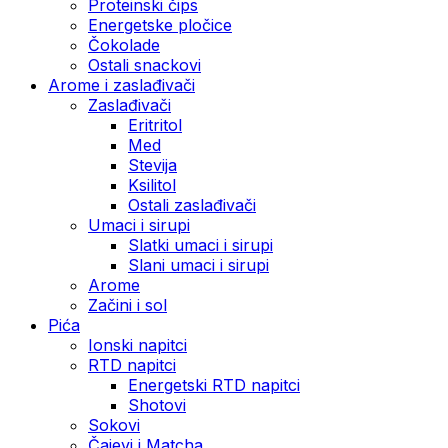
Proteinski čips
Energetske pločice
Čokolade
Ostali snackovi
Arome i zaslađivači
Zaslađivači
Eritritol
Med
Stevija
Ksilitol
Ostali zaslađivači
Umaci i sirupi
Slatki umaci i sirupi
Slani umaci i sirupi
Arome
Začini i sol
Pića
Ionski napitci
RTD napitci
Energetski RTD napitci
Shotovi
Sokovi
Čajevi i Matcha