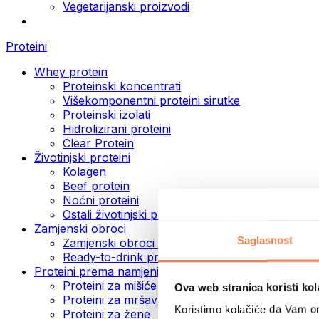
Vegetarijanski proizvodi
Proteini
Whey protein
Proteinski koncentrati
Višekomponentni proteini sirutke
Proteinski izolati
Hidrolizirani proteini
Clear Protein
Životinjski proteini
Kolagen
Beef protein
Noćni proteini
Ostali životinjski proteini
Zamjenski obroci
Saglasnost
Zamjenski obroci u prahu
Ready-to-drink proteinski napici
Proteini prema namjeni
Proteini za mišiće
Ova web stranica koristi kol
Proteini za mršavljenje
Koristimo kolačiće da Vam om
Proteini za žene