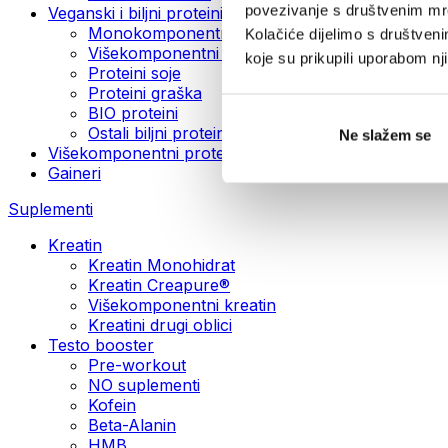
povezivanje s društvenim mre
Veganski i biljni proteini
Monokomponentni veganski proteini
Kolačiće dijelimo s društven
Višekomponentni veganski proteini
koje su prikupili uporabom n
Proteini soje
Proteini graška
BIO proteini
Ostali biljni proteini
Ne slažem se
Višekomponentni protein
Gaineri
Suplementi
Kreatin
Kreatin Monohidrat
Kreatin Creapure®
Višekomponentni kreatin
Kreatini drugi oblici
Testo booster
Pre-workout
NO suplementi
Kofein
Beta-Alanin
HMB