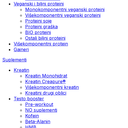
Veganski i biljni proteini
Monokomponentni veganski proteini
Višekomponentni veganski proteini
Proteini soje
Proteini graška
BIO proteini
Ostali biljni proteini
Višekomponentni protein
Gaineri
Suplementi
Kreatin
Kreatin Monohidrat
Kreatin Creapure®
Višekomponentni kreatin
Kreatini drugi oblici
Testo booster
Pre-workout
NO suplementi
Kofein
Beta-Alanin
HMB