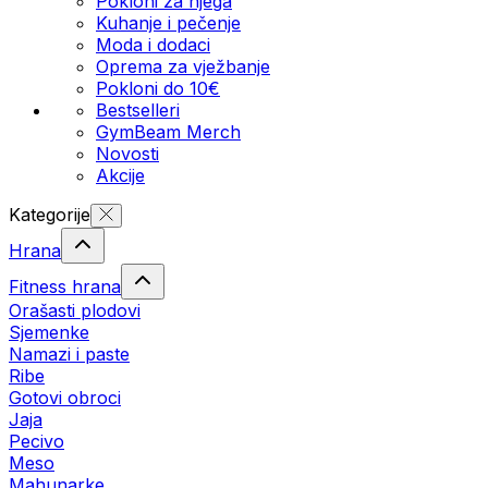
Pokloni za njega
Kuhanje i pečenje
Moda i dodaci
Oprema za vježbanje
Pokloni do 10€
Bestselleri
GymBeam Merch
Novosti
Akcije
Kategorije
Hrana
Fitness hrana
Orašasti plodovi
Sjemenke
Namazi i paste
Ribe
Gotovi obroci
Jaja
Pecivo
Meso
Mahunarke