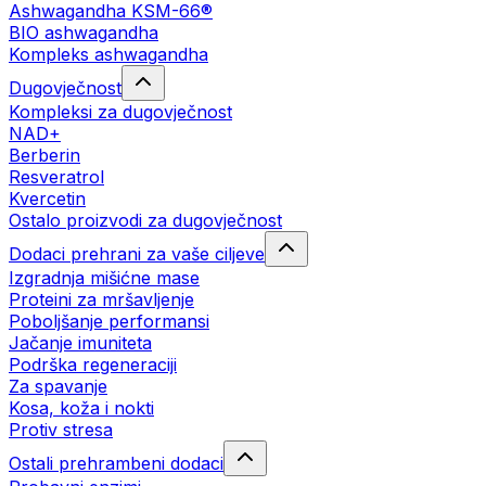
Ashwagandha KSM-66®
BIO ashwagandha
Kompleks ashwagandha
Dugovječnost
Kompleksi za dugovječnost
NAD+
Berberin
Resveratrol
Kvercetin
Ostalo proizvodi za dugovječnost
Dodaci prehrani za vaše ciljeve
Izgradnja mišićne mase
Proteini za mršavljenje
Poboljšanje performansi
Jačanje imuniteta
Podrška regeneraciji
Za spavanje
Kosa, koža i nokti
Protiv stresa
Ostali prehrambeni dodaci