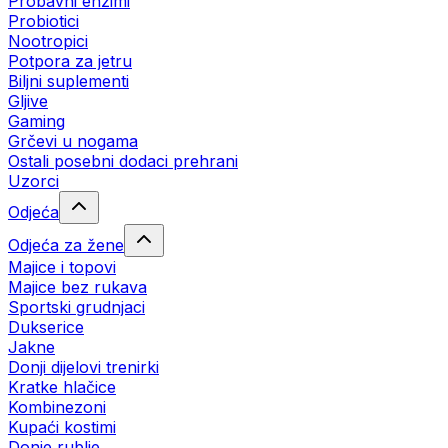
Probavni enzimi
Probiotici
Nootropici
Potpora za jetru
Biljni suplementi
Gljive
Gaming
Grčevi u nogama
Ostali posebni dodaci prehrani
Uzorci
Odjeća
Odjeća za žene
Majice i topovi
Majice bez rukava
Sportski grudnjaci
Dukserice
Jakne
Donji dijelovi trenirki
Kratke hlačice
Kombinezoni
Kupaći kostimi
Donje rublje