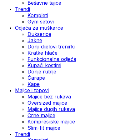
Bešavne tajice
Trendi
Kompleti
Gym setovi
Odjeća za muškarce
Dukserice
Jakne
Donji dijelovi trenirki
Kratke hlače
Funkcionalna odjeća
Kupaći kostimi
Donje rublje
Čarape
Kape
Majice i topovi
Majice bez rukava
Oversized majice
Majice dugih rukava
Crne majice
Kompresijske majice
Slim-fit majice
Trendi