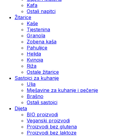
Kafa
Ostali napitci
Žitarice
Kaše
Tjestenina
Granola
Zobena kaša
Pahuljice
Heljda
Kvinoja
Riža
Ostale žitarice
Sastojci za kuhanje
Ulja
Mješavine za kuhanje i pečenje
Brašno
Ostali sastojci
Dijeta
BIO proizvodi
Veganski proizvodi
Proizvodi bez glutena
Proizvodi bez laktoze