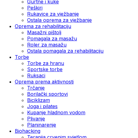
Gurtne i kuke
Peškiri
Rukavice za vježbanje
Ostala oprema za vježbanje
Oprema za rehabilitaciju
Masažni pištolj
Pomagala za masažu
Roler za masažu
Ostala pomagala za rehabilitaciju
Torbe
Torbe za hranu
Sportske torbe
Ruksaci
Oprema prema aktivnosti
Trčanje
Borilački sportovi
Biciklizam
Joga i pilates
Kupanje hladnom vodom
Plivanje
Planinarenje
Biohacking
Terapija crvenim svjetlom