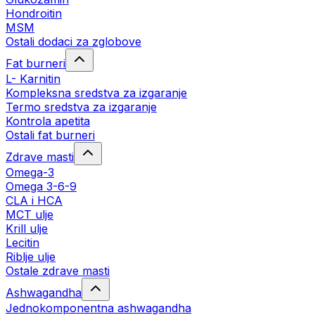
Hondroitin
MSM
Ostali dodaci za zglobove
Fat burneri
L- Karnitin
Kompleksna sredstva za izgaranje
Termo sredstva za izgaranje
Kontrola apetita
Ostali fat burneri
Zdrave masti
Omega-3
Omega 3-6-9
CLA i HCA
MCT ulje
Krill ulje
Lecitin
Riblje ulje
Ostale zdrave masti
Ashwagandha
Jednokomponentna ashwagandha