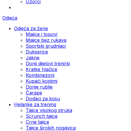
Uzorci
Odjeća
Odjeća za žene
Majice i topovi
Majice bez rukava
Sportski grudnjaci
Dukserice
Jakne
Donji dijelovi trenirki
Kratke hlačice
Kombinezoni
Kupaći kostimi
Donje rublje
Čarape
Dodaci za kosu
Helanke za trening
Tajice visokog struka
Scrunch tajice
Crne tajice
Tajice širokih nogavica