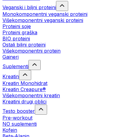
Veganski i biljni proteini
Monokomponentni veganski proteini
Višekomponentni veganski proteini
Proteini soje
Proteini graška
BIO proteini
Ostali biljni proteini
Višekomponentni protein
Gaineri
Suplementi
Kreatin
Kreatin Monohidrat
Kreatin Creapure®
Višekomponentni kreatin
Kreatini drugi oblici
Testo booster
Pre-workout
NO suplementi
Kofein
Beta-Alanin