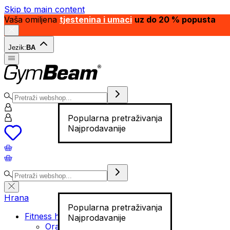
Skip to main content
Vaša omiljena
tjestenina i umaci
uz do 20 % popusta
Jezik:
BA
Popularna pretraživanja
Najprodavanije
Hrana
Popularna pretraživanja
Fitness hrana
Najprodavanije
Orašasti plodovi