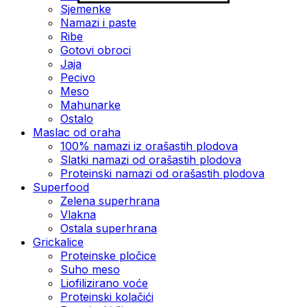
Sjemenke
Namazi i paste
Ribe
Gotovi obroci
Jaja
Pecivo
Meso
Mahunarke
Ostalo
Maslac od oraha
100% namazi iz orašastih plodova
Slatki namazi od orašastih plodova
Proteinski namazi od orašastih plodova
Superfood
Zelena superhrana
Vlakna
Ostala superhrana
Grickalice
Proteinske pločice
Suho meso
Liofilizirano voće
Proteinski kolačići