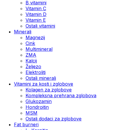
B vitamini
Vitamin C
Vitamin D
Vitamin E
Ostali vitamini
Minerali
Magnezij
Cink
Multimineral
ZMA
Kalcij
Željezo
Elektroliti
Ostali minerali
Vitamini za kosti i zglobove
Kolagen za zglobove
Kompleksna prehrana zglobova
Glukozamin
Hondroitin
MSM
Ostali dodaci za zglobove
Fat burneri