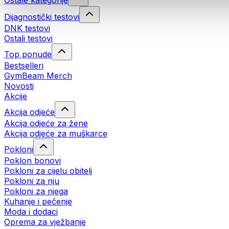
Ostale kategorije
Dijagnostički testovi
DNK testovi
Ostali testovi
Top ponude
Bestselleri
GymBeam Merch
Novosti
Akcije
Akcija odjeće
Akcija odjeće za žene
Akcija odjeće za muškarce
Pokloni
Poklon bonovi
Pokloni za cijelu obitelj
Pokloni za nju
Pokloni za njega
Kuhanje i pečenje
Moda i dodaci
Oprema za vježbanje