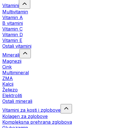
Vitamini
Multivitamin
Vitamin A
B vitamini
Vitamin C
Vitamin D
Vitamin E
Ostali vitamini
Minerali
Magnezij
Cink
Multimineral
ZMA
Kalcij
Željezo
Elektroliti
Ostali minerali
Vitamini za kosti i zglobove
Kolagen za zglobove
Kompleksna prehrana zglobova
Glukozamin