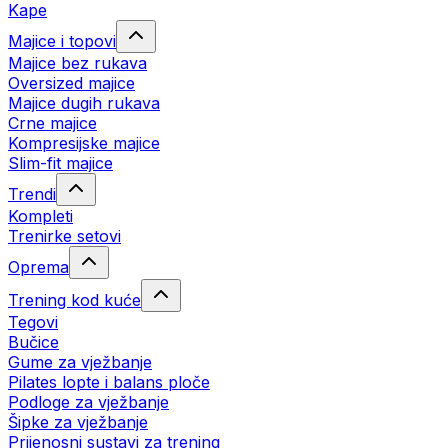
Kape
Majice i topovi
Majice bez rukava
Oversized majice
Majice dugih rukava
Crne majice
Kompresijske majice
Slim-fit majice
Trendi
Kompleti
Trenirke setovi
Oprema
Trening kod kuće
Tegovi
Bučice
Gume za vježbanje
Pilates lopte i balans ploče
Podloge za vježbanje
Šipke za vježbanje
Prijenosni sustavi za trening