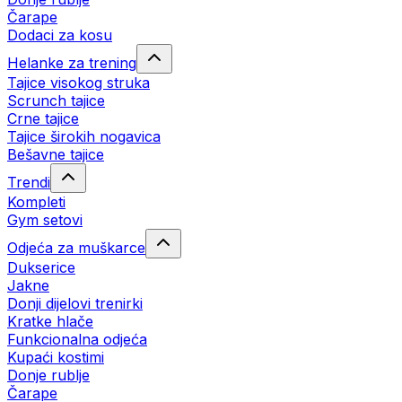
Čarape
Dodaci za kosu
Helanke za trening
Tajice visokog struka
Scrunch tajice
Crne tajice
Tajice širokih nogavica
Bešavne tajice
Trendi
Kompleti
Gym setovi
Odjeća za muškarce
Dukserice
Jakne
Donji dijelovi trenirki
Kratke hlače
Funkcionalna odjeća
Kupaći kostimi
Donje rublje
Čarape