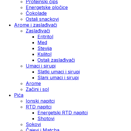
Proteinski čips
Energetske pločice
Čokolade
Ostali snackovi
Arome i zaslađivači
Zaslađivači
Eritritol
Med
Stevija
Ksilitol
Ostali zaslađivači
Umaci i sirupi
Slatki umaci i sirupi
Slani umaci i sirupi
Arome
Začini i sol
Pića
Ionski napitci
RTD napitci
Energetski RTD napitci
Shotovi
Sokovi
Čajevi i Matcha