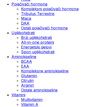
Pojačivači hormona
Kompleksni pojačivači hormona
Tribulus Terrestris
Maca
DAA
Ostali pojačivači hormona
Ugljikohidrati
Brzi ugljikohidrati
All-in-one proteini
Energetski gelovi
Spori ugljikohidrati
Aminokiseline
BCAA
EAA
Kompleksne aminokiseline
Glutamin
Citrulin
Arginin
Ostale aminokiseline
Vitamini
Multivitamin
Vitamin A