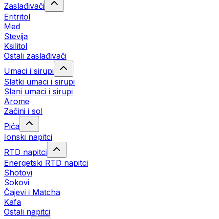
Zaslađivači
Eritritol
Med
Stevija
Ksilitol
Ostali zaslađivači
Umaci i sirupi
Slatki umaci i sirupi
Slani umaci i sirupi
Arome
Začini i sol
Pića
Ionski napitci
RTD napitci
Energetski RTD napitci
Shotovi
Sokovi
Čajevi i Matcha
Kafa
Ostali napitci