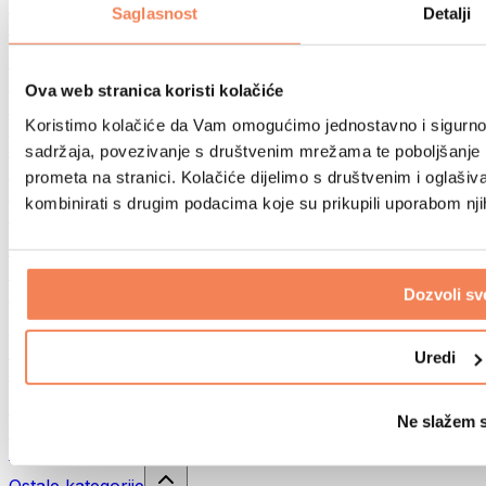
Sportske torbe
Saglasnost
Detalji
Ruksaci
Oprema prema aktivnosti
Trčanje
Ova web stranica koristi kolačiće
Borilački sportovi
Koristimo kolačiće da Vam omogućimo jednostavno i sigurno ko
Biciklizam
Joga i pilates
sadržaja, povezivanje s društvenim mrežama te poboljšanje k
Kupanje hladnom vodom
prometa na stranici. Kolačiće dijelimo s društvenim i oglaš
Plivanje
kombinirati s drugim podacima koje su prikupili uporabom nj
Planinarenje
Biohacking
Terapija crvenim svjetlom
Filteri i vrčevi za vodu
Dozvoli sv
Eko kućanstvo
Deterdženti za rublje
Uredi
Sredstva za čišćenje
Prirodna kozmetika
Ne slažem 
Gelovi za tuširanje i sapuni
Šamponi i kozmetika za kosu