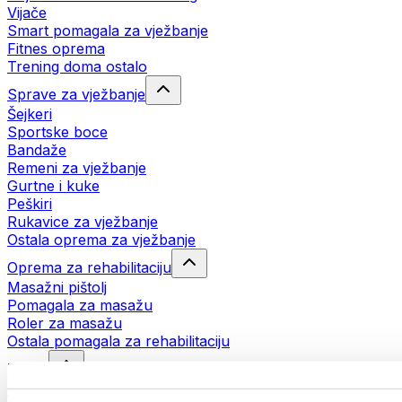
Vijače
Smart pomagala za vježbanje
Fitnes oprema
Trening doma ostalo
Sprave za vježbanje
Šejkeri
Sportske boce
Bandaže
Remeni za vježbanje
Gurtne i kuke
Peškiri
Rukavice za vježbanje
Ostala oprema za vježbanje
Oprema za rehabilitaciju
Masažni pištolj
Pomagala za masažu
Roler za masažu
Ostala pomagala za rehabilitaciju
Torbe
Torbe za hranu