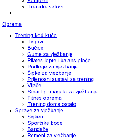
Kompleti
Trenirke setovi
Oprema
Trening kod kuće
Tegovi
Bučice
Gume za vježbanje
Pilates lopte i balans ploče
Podloge za vježbanje
Šipke za vježbanje
Prijenosni sustavi za trening
Vijače
Smart pomagala za vježbanje
Fitnes oprema
Trening doma ostalo
Sprave za vježbanje
Šejkeri
Sportske boce
Bandaže
Remeni za vježbanje