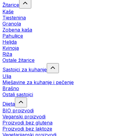
Žitarice
Kaše
Tjestenina
Granola
Zobena kaša
Pahuljice
Heljda
Kvinoja
Riža
Ostale žitarice
Sastojci za kuhanje
Ulja
Mješavine za kuhanje i pečenje
Brašno
Ostali sastojci
Dijeta
BIO proizvodi
Veganski proizvodi
Proizvodi bez glutena
Proizvodi bez laktoze
Vegetarijanski proizvodi