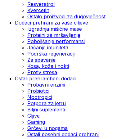
Resveratrol
Kvercetin
Ostalo proizvodi za dugovječnost
Dodaci prehrani za vaše ciljeve
Izgradnja mišićne mase
Proteini za mršavljenje
Poboljšanje performansi
Jačanje imuniteta
Podrška regeneraciji
Za spavanje
Kosa, koža i nokti
Protiv stresa
Ostali prehrambeni dodaci
Probavni enzimi
Probiotici
Nootropici
Potpora za jetru
Biljni suplementi
Gljive
Gaming
Grčevi u nogama
Ostali posebni dodaci prehrani