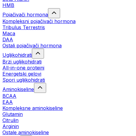
HMB
Pojačivači hormona
Kompleksni pojačivači hormona
Tribulus Terrestris
Maca
DAA
Ostali pojačivači hormona
Ugljikohidrati
Brzi ugljikohidrati
All-in-one proteini
Energetski gelovi
Spori ugljikohidrati
Aminokiseline
BCAA
EAA
Kompleksne aminokiseline
Glutamin
Citrulin
Arginin
Ostale aminokiseline