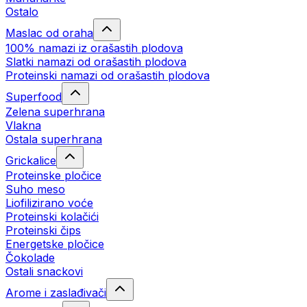
Ostalo
Maslac od oraha
100% namazi iz orašastih plodova
Slatki namazi od orašastih plodova
Proteinski namazi od orašastih plodova
Superfood
Zelena superhrana
Vlakna
Ostala superhrana
Grickalice
Proteinske pločice
Suho meso
Liofilizirano voće
Proteinski kolačići
Proteinski čips
Energetske pločice
Čokolade
Ostali snackovi
Arome i zaslađivači