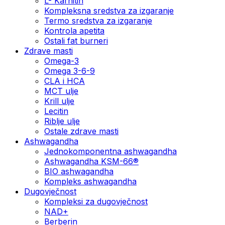
L- Karnitin
Kompleksna sredstva za izgaranje
Termo sredstva za izgaranje
Kontrola apetita
Ostali fat burneri
Zdrave masti
Omega-3
Omega 3-6-9
CLA i HCA
MCT ulje
Krill ulje
Lecitin
Riblje ulje
Ostale zdrave masti
Ashwagandha
Jednokomponentna ashwagandha
Ashwagandha KSM-66®
BIO ashwagandha
Kompleks ashwagandha
Dugovječnost
Kompleksi za dugovječnost
NAD+
Berberin