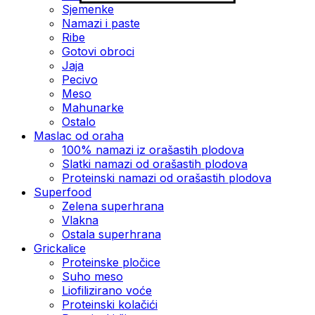
Sjemenke
Namazi i paste
Ribe
Gotovi obroci
Jaja
Pecivo
Meso
Mahunarke
Ostalo
Maslac od oraha
100% namazi iz orašastih plodova
Slatki namazi od orašastih plodova
Proteinski namazi od orašastih plodova
Superfood
Zelena superhrana
Vlakna
Ostala superhrana
Grickalice
Proteinske pločice
Suho meso
Liofilizirano voće
Proteinski kolačići