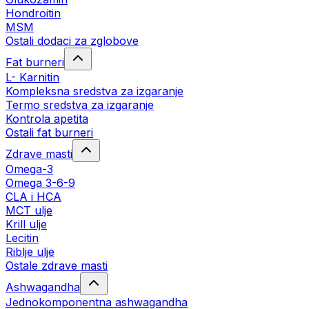
Hondroitin
MSM
Ostali dodaci za zglobove
Fat burneri
L- Karnitin
Kompleksna sredstva za izgaranje
Termo sredstva za izgaranje
Kontrola apetita
Ostali fat burneri
Zdrave masti
Omega-3
Omega 3-6-9
CLA i HCA
MCT ulje
Krill ulje
Lecitin
Riblje ulje
Ostale zdrave masti
Ashwagandha
Jednokomponentna ashwagandha