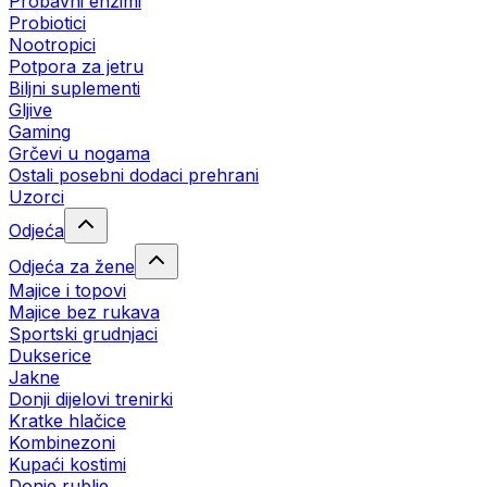
Probavni enzimi
Probiotici
Nootropici
Potpora za jetru
Biljni suplementi
Gljive
Gaming
Grčevi u nogama
Ostali posebni dodaci prehrani
Uzorci
Odjeća
Odjeća za žene
Majice i topovi
Majice bez rukava
Sportski grudnjaci
Dukserice
Jakne
Donji dijelovi trenirki
Kratke hlačice
Kombinezoni
Kupaći kostimi
Donje rublje