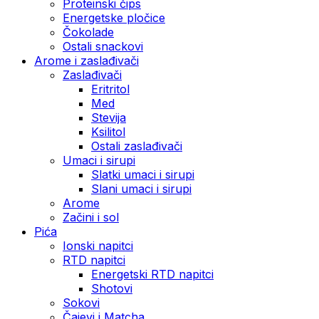
Proteinski čips
Energetske pločice
Čokolade
Ostali snackovi
Arome i zaslađivači
Zaslađivači
Eritritol
Med
Stevija
Ksilitol
Ostali zaslađivači
Umaci i sirupi
Slatki umaci i sirupi
Slani umaci i sirupi
Arome
Začini i sol
Pića
Ionski napitci
RTD napitci
Energetski RTD napitci
Shotovi
Sokovi
Čajevi i Matcha