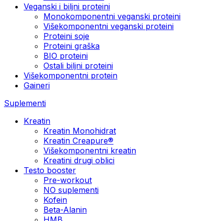
Veganski i biljni proteini
Monokomponentni veganski proteini
Višekomponentni veganski proteini
Proteini soje
Proteini graška
BIO proteini
Ostali biljni proteini
Višekomponentni protein
Gaineri
Suplementi
Kreatin
Kreatin Monohidrat
Kreatin Creapure®
Višekomponentni kreatin
Kreatini drugi oblici
Testo booster
Pre-workout
NO suplementi
Kofein
Beta-Alanin
HMB