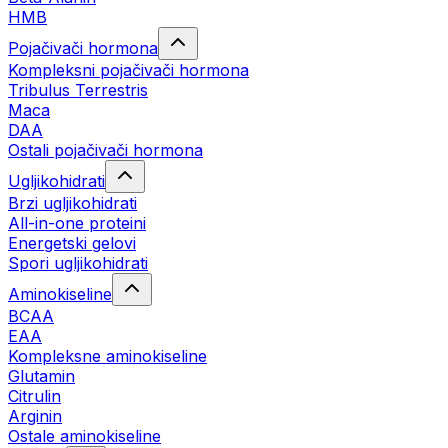
HMB
Pojačivači hormona
Kompleksni pojačivači hormona
Tribulus Terrestris
Maca
DAA
Ostali pojačivači hormona
Ugljikohidrati
Brzi ugljikohidrati
All-in-one proteini
Energetski gelovi
Spori ugljikohidrati
Aminokiseline
BCAA
EAA
Kompleksne aminokiseline
Glutamin
Citrulin
Arginin
Ostale aminokiseline