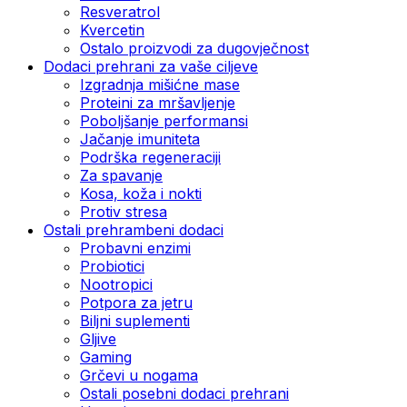
Resveratrol
Kvercetin
Ostalo proizvodi za dugovječnost
Dodaci prehrani za vaše ciljeve
Izgradnja mišićne mase
Proteini za mršavljenje
Poboljšanje performansi
Jačanje imuniteta
Podrška regeneraciji
Za spavanje
Kosa, koža i nokti
Protiv stresa
Ostali prehrambeni dodaci
Probavni enzimi
Probiotici
Nootropici
Potpora za jetru
Biljni suplementi
Gljive
Gaming
Grčevi u nogama
Ostali posebni dodaci prehrani