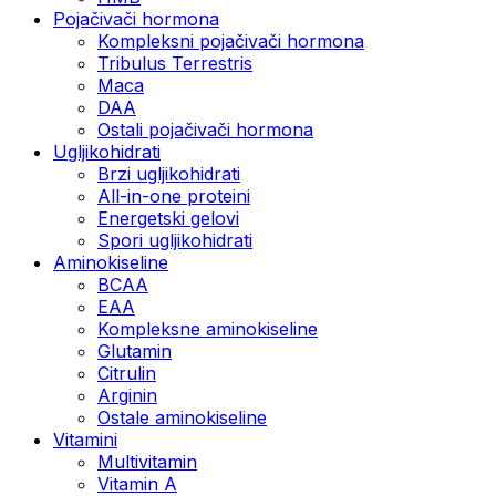
Pojačivači hormona
Kompleksni pojačivači hormona
Tribulus Terrestris
Maca
DAA
Ostali pojačivači hormona
Ugljikohidrati
Brzi ugljikohidrati
All-in-one proteini
Energetski gelovi
Spori ugljikohidrati
Aminokiseline
BCAA
EAA
Kompleksne aminokiseline
Glutamin
Citrulin
Arginin
Ostale aminokiseline
Vitamini
Multivitamin
Vitamin A