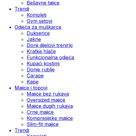
Bešavne tajice
Trendi
Kompleti
Gym setovi
Odjeća za muškarce
Dukserice
Jakne
Donji dijelovi trenirki
Kratke hlače
Funkcionalna odjeća
Kupaći kostimi
Donje rublje
Čarape
Kape
Majice i topovi
Majice bez rukava
Oversized majice
Majice dugih rukava
Crne majice
Kompresijske majice
Slim-fit majice
Trendi