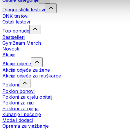
Ostale kategorije
Dijagnostički testovi
DNK testovi
Ostali testovi
Top ponude
Bestselleri
GymBeam Merch
Novosti
Akcije
Akcija odjeće
Akcija odjeće za žene
Akcija odjeće za muškarce
Pokloni
Poklon bonovi
Pokloni za cijelu obitelj
Pokloni za nju
Pokloni za njega
Kuhanje i pečenje
Moda i dodaci
Oprema za vježbanje