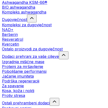
Ashwagandha KSM-66®
BIO ashwagandha
Kompleks ashwagandha
Dugovječnost
Kompleksi za dugovječnost
NAD+
Berberin
Resveratrol
Kvercetin
Ostalo proizvodi za dugovječnost
Dodaci prehrani za vaše ciljeve
Izgradnja mišićne mase
Proteini za mršavljenje
Poboljšanje performansi
Jačanje imuniteta
Podrška regeneraciji
Za spavanje
Kosa, koža i nokti
Protiv stresa
Ostali prehrambeni dodaci