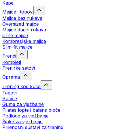
Kape
Majice i topovi
Majice bez rukava
Oversized majice
Majice dugih rukava
Crne majice
Kompresijske majice
Slim-fit majice
Trendi
Kompleti
Trenirke setovi
Oprema
Trening kod kuće
Tegovi
Bučice
Gume za vježbanje
Pilates lopte i balans ploče
Podloge za vježbanje
Šipke za vježbanje
Prijenosni sustavi za trening