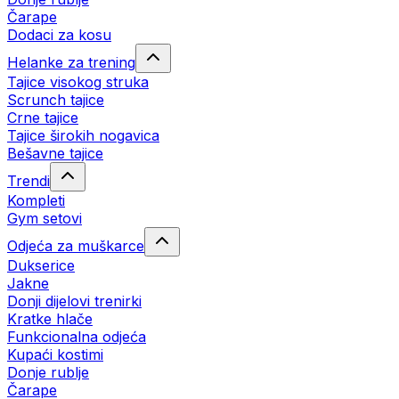
Čarape
Dodaci za kosu
Helanke za trening
Tajice visokog struka
Scrunch tajice
Crne tajice
Tajice širokih nogavica
Bešavne tajice
Trendi
Kompleti
Gym setovi
Odjeća za muškarce
Dukserice
Jakne
Donji dijelovi trenirki
Kratke hlače
Funkcionalna odjeća
Kupaći kostimi
Donje rublje
Čarape