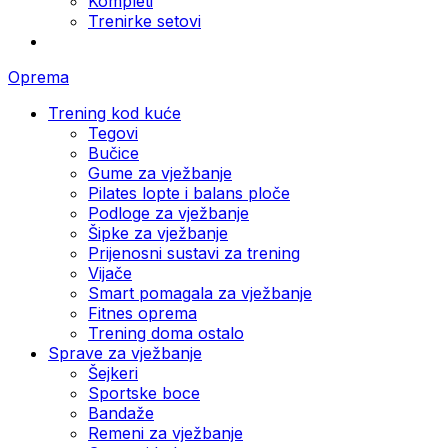
Kompleti
Trenirke setovi
Oprema
Trening kod kuće
Tegovi
Bučice
Gume za vježbanje
Pilates lopte i balans ploče
Podloge za vježbanje
Šipke za vježbanje
Prijenosni sustavi za trening
Vijače
Smart pomagala za vježbanje
Fitnes oprema
Trening doma ostalo
Sprave za vježbanje
Šejkeri
Sportske boce
Bandaže
Remeni za vježbanje