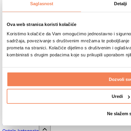
Sportske torbe
Saglasnost
Detalji
Ruksaci
Oprema prema aktivnosti
Trčanje
Ova web stranica koristi kolačiće
Borilački sportovi
Koristimo kolačiće da Vam omogućimo jednostavno i sigurno ko
Biciklizam
Joga i pilates
sadržaja, povezivanje s društvenim mrežama te poboljšanje k
Kupanje hladnom vodom
prometa na stranici. Kolačiće dijelimo s društvenim i oglaš
Plivanje
kombinirati s drugim podacima koje su prikupili uporabom nj
Planinarenje
Biohacking
Terapija crvenim svjetlom
Filteri i vrčevi za vodu
Dozvoli sv
Eko kućanstvo
Deterdženti za rublje
Uredi
Sredstva za čišćenje
Prirodna kozmetika
Ne slažem 
Gelovi za tuširanje i sapuni
Šamponi i kozmetika za kosu