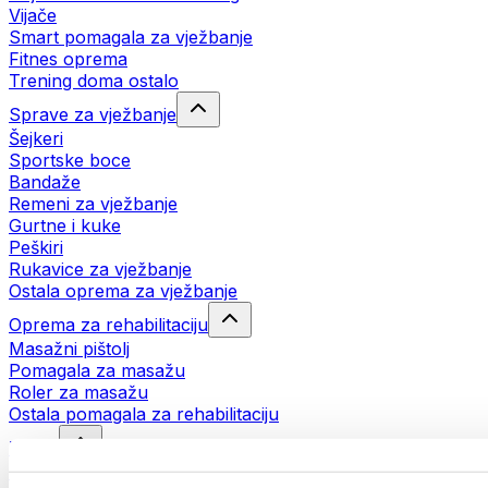
Vijače
Smart pomagala za vježbanje
Fitnes oprema
Trening doma ostalo
Sprave za vježbanje
Šejkeri
Sportske boce
Bandaže
Remeni za vježbanje
Gurtne i kuke
Peškiri
Rukavice za vježbanje
Ostala oprema za vježbanje
Oprema za rehabilitaciju
Masažni pištolj
Pomagala za masažu
Roler za masažu
Ostala pomagala za rehabilitaciju
Torbe
Torbe za hranu