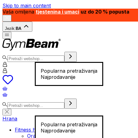
Skip to main content
Vaša omiljena
tjestenina i umaci
uz do 20 % popusta
Jezik:
BA
Popularna pretraživanja
Najprodavanije
Hrana
Popularna pretraživanja
Fitness hrana
Najprodavanije
Orašasti plodovi