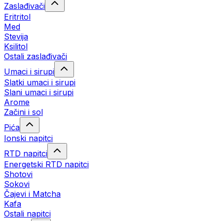
Zaslađivači
Eritritol
Med
Stevija
Ksilitol
Ostali zaslađivači
Umaci i sirupi
Slatki umaci i sirupi
Slani umaci i sirupi
Arome
Začini i sol
Pića
Ionski napitci
RTD napitci
Energetski RTD napitci
Shotovi
Sokovi
Čajevi i Matcha
Kafa
Ostali napitci