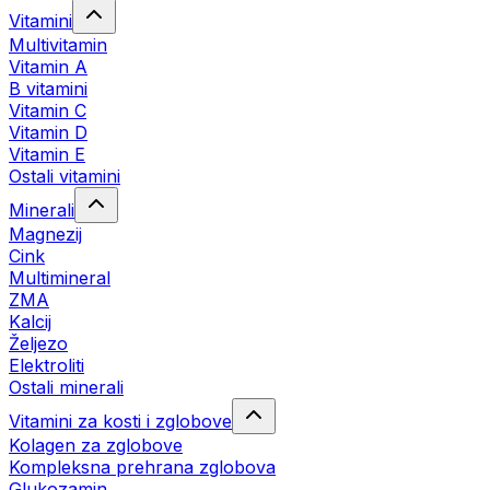
Vitamini
Multivitamin
Vitamin A
B vitamini
Vitamin C
Vitamin D
Vitamin E
Ostali vitamini
Minerali
Magnezij
Cink
Multimineral
ZMA
Kalcij
Željezo
Elektroliti
Ostali minerali
Vitamini za kosti i zglobove
Kolagen za zglobove
Kompleksna prehrana zglobova
Glukozamin