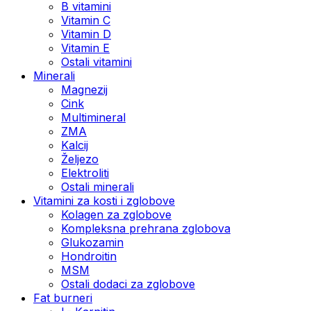
B vitamini
Vitamin C
Vitamin D
Vitamin E
Ostali vitamini
Minerali
Magnezij
Cink
Multimineral
ZMA
Kalcij
Željezo
Elektroliti
Ostali minerali
Vitamini za kosti i zglobove
Kolagen za zglobove
Kompleksna prehrana zglobova
Glukozamin
Hondroitin
MSM
Ostali dodaci za zglobove
Fat burneri