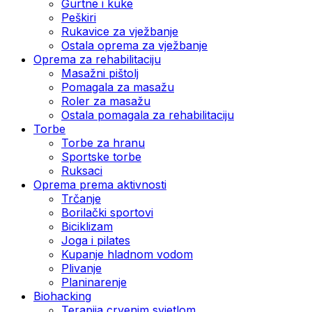
Gurtne i kuke
Peškiri
Rukavice za vježbanje
Ostala oprema za vježbanje
Oprema za rehabilitaciju
Masažni pištolj
Pomagala za masažu
Roler za masažu
Ostala pomagala za rehabilitaciju
Torbe
Torbe za hranu
Sportske torbe
Ruksaci
Oprema prema aktivnosti
Trčanje
Borilački sportovi
Biciklizam
Joga i pilates
Kupanje hladnom vodom
Plivanje
Planinarenje
Biohacking
Terapija crvenim svjetlom