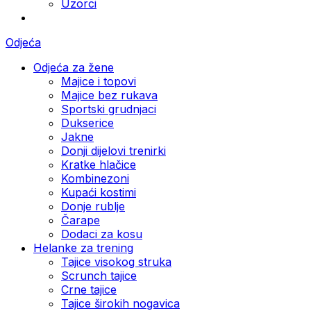
Uzorci
Odjeća
Odjeća za žene
Majice i topovi
Majice bez rukava
Sportski grudnjaci
Dukserice
Jakne
Donji dijelovi trenirki
Kratke hlačice
Kombinezoni
Kupaći kostimi
Donje rublje
Čarape
Dodaci za kosu
Helanke za trening
Tajice visokog struka
Scrunch tajice
Crne tajice
Tajice širokih nogavica