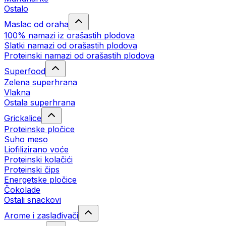
Ostalo
Maslac od oraha
100% namazi iz orašastih plodova
Slatki namazi od orašastih plodova
Proteinski namazi od orašastih plodova
Superfood
Zelena superhrana
Vlakna
Ostala superhrana
Grickalice
Proteinske pločice
Suho meso
Liofilizirano voće
Proteinski kolačići
Proteinski čips
Energetske pločice
Čokolade
Ostali snackovi
Arome i zaslađivači