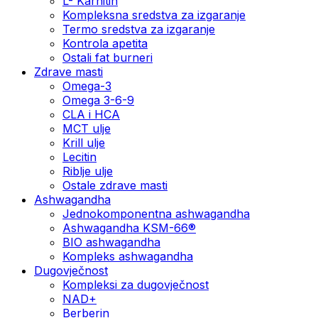
L- Karnitin
Kompleksna sredstva za izgaranje
Termo sredstva za izgaranje
Kontrola apetita
Ostali fat burneri
Zdrave masti
Omega-3
Omega 3-6-9
CLA i HCA
MCT ulje
Krill ulje
Lecitin
Riblje ulje
Ostale zdrave masti
Ashwagandha
Jednokomponentna ashwagandha
Ashwagandha KSM-66®
BIO ashwagandha
Kompleks ashwagandha
Dugovječnost
Kompleksi za dugovječnost
NAD+
Berberin