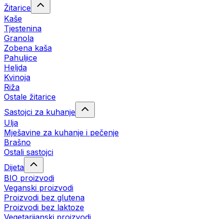
Žitarice
Kaše
Tjestenina
Granola
Zobena kaša
Pahuljice
Heljda
Kvinoja
Riža
Ostale žitarice
Sastojci za kuhanje
Ulja
Mješavine za kuhanje i pečenje
Brašno
Ostali sastojci
Dijeta
BIO proizvodi
Veganski proizvodi
Proizvodi bez glutena
Proizvodi bez laktoze
Vegetarijanski proizvodi