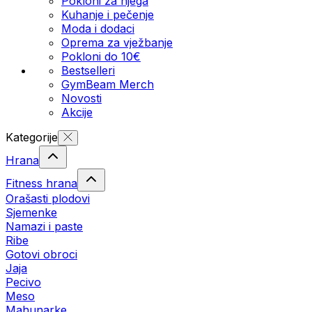
Pokloni za njega
Kuhanje i pečenje
Moda i dodaci
Oprema za vježbanje
Pokloni do 10€
Bestselleri
GymBeam Merch
Novosti
Akcije
Kategorije
Hrana
Fitness hrana
Orašasti plodovi
Sjemenke
Namazi i paste
Ribe
Gotovi obroci
Jaja
Pecivo
Meso
Mahunarke