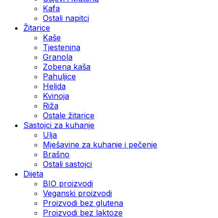
Kafa
Ostali napitci
Žitarice
Kaše
Tjestenina
Granola
Zobena kaša
Pahuljice
Heljda
Kvinoja
Riža
Ostale žitarice
Sastojci za kuhanje
Ulja
Mješavine za kuhanje i pečenje
Brašno
Ostali sastojci
Dijeta
BIO proizvodi
Veganski proizvodi
Proizvodi bez glutena
Proizvodi bez laktoze