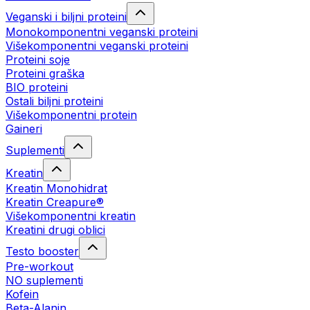
Veganski i biljni proteini
Monokomponentni veganski proteini
Višekomponentni veganski proteini
Proteini soje
Proteini graška
BIO proteini
Ostali biljni proteini
Višekomponentni protein
Gaineri
Suplementi
Kreatin
Kreatin Monohidrat
Kreatin Creapure®
Višekomponentni kreatin
Kreatini drugi oblici
Testo booster
Pre-workout
NO suplementi
Kofein
Beta-Alanin