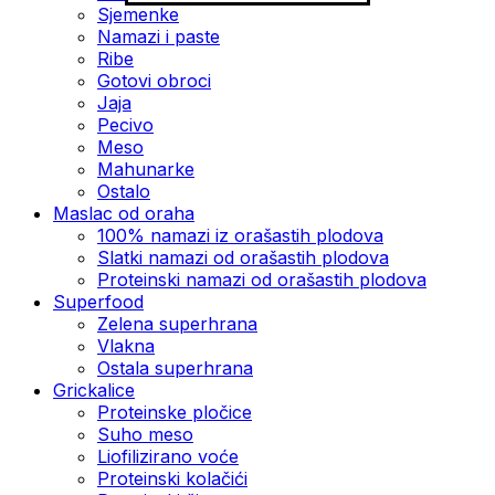
Sjemenke
Namazi i paste
Ribe
Gotovi obroci
Jaja
Pecivo
Meso
Mahunarke
Ostalo
Maslac od oraha
100% namazi iz orašastih plodova
Slatki namazi od orašastih plodova
Proteinski namazi od orašastih plodova
Superfood
Zelena superhrana
Vlakna
Ostala superhrana
Grickalice
Proteinske pločice
Suho meso
Liofilizirano voće
Proteinski kolačići