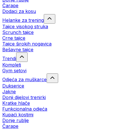
Čarape
Dodaci za kosu
Helanke za trening
Tajice visokog struka
Scrunch tajice
Crne tajice
Tajice širokih nogavica
Bešavne tajice
Trendi
Kompleti
Gym setovi
Odjeća za muškarce
Dukserice
Jakne
Donji dijelovi trenirki
Kratke hlače
Funkcionalna odjeća
Kupaći kostimi
Donje rublje
Čarape