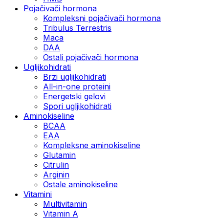
Pojačivači hormona
Kompleksni pojačivači hormona
Tribulus Terrestris
Maca
DAA
Ostali pojačivači hormona
Ugljikohidrati
Brzi ugljikohidrati
All-in-one proteini
Energetski gelovi
Spori ugljikohidrati
Aminokiseline
BCAA
EAA
Kompleksne aminokiseline
Glutamin
Citrulin
Arginin
Ostale aminokiseline
Vitamini
Multivitamin
Vitamin A