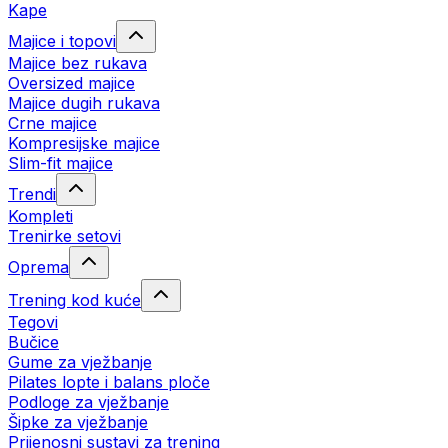
Kape
Majice i topovi
Majice bez rukava
Oversized majice
Majice dugih rukava
Crne majice
Kompresijske majice
Slim-fit majice
Trendi
Kompleti
Trenirke setovi
Oprema
Trening kod kuće
Tegovi
Bučice
Gume za vježbanje
Pilates lopte i balans ploče
Podloge za vježbanje
Šipke za vježbanje
Prijenosni sustavi za trening