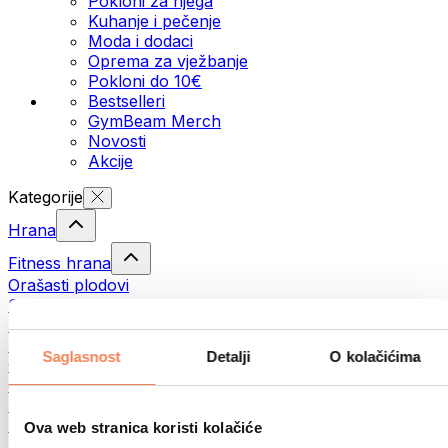
Pokloni za njega
Kuhanje i pečenje
Moda i dodaci
Oprema za vježbanje
Pokloni do 10€
Bestselleri
GymBeam Merch
Novosti
Akcije
Kategorije
Hrana
Fitness hrana
Orašasti plodovi
Sjemenke
Namazi i paste
Ribe
Saglasnost
Detalji
O kolačićima
Gotovi obroci
Jaja
Pecivo
Meso
Ova web stranica koristi kolačiće
Mahunarke