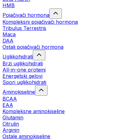
HMB
Pojačivači hormona
Kompleksni pojačivači hormona
Tribulus Terrestris
Maca
DAA
Ostali pojačivači hormona
Ugljikohidrati
Brzi ugljikohidrati
All-in-one proteini
Energetski gelovi
Spori ugljikohidrati
Aminokiseline
BCAA
EAA
Kompleksne aminokiseline
Glutamin
Citrulin
Arginin
Ostale aminokiseline