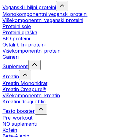
Veganski i biljni proteini
Monokomponentni veganski proteini
Višekomponentni veganski proteini
Proteini soje
Proteini graška
BIO proteini
Ostali biljni proteini
Višekomponentni protein
Gaineri
Suplementi
Kreatin
Kreatin Monohidrat
Kreatin Creapure®
Višekomponentni kreatin
Kreatini drugi oblici
Testo booster
Pre-workout
NO suplementi
Kofein
Beta-Alanin