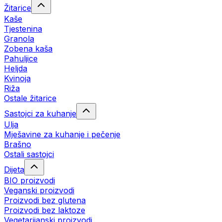
Žitarice
Kaše
Tjestenina
Granola
Zobena kaša
Pahuljice
Heljda
Kvinoja
Riža
Ostale žitarice
Sastojci za kuhanje
Ulja
Mješavine za kuhanje i pečenje
Brašno
Ostali sastojci
Dijeta
BIO proizvodi
Veganski proizvodi
Proizvodi bez glutena
Proizvodi bez laktoze
Vegetarijanski proizvodi