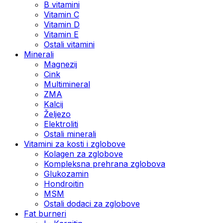
B vitamini
Vitamin C
Vitamin D
Vitamin E
Ostali vitamini
Minerali
Magnezij
Cink
Multimineral
ZMA
Kalcij
Željezo
Elektroliti
Ostali minerali
Vitamini za kosti i zglobove
Kolagen za zglobove
Kompleksna prehrana zglobova
Glukozamin
Hondroitin
MSM
Ostali dodaci za zglobove
Fat burneri