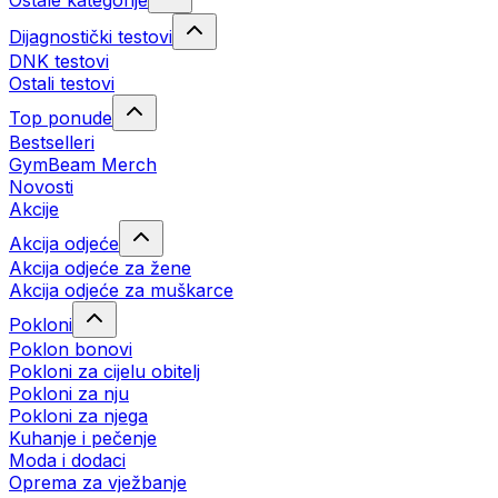
Ostale kategorije
Dijagnostički testovi
DNK testovi
Ostali testovi
Top ponude
Bestselleri
GymBeam Merch
Novosti
Akcije
Akcija odjeće
Akcija odjeće za žene
Akcija odjeće za muškarce
Pokloni
Poklon bonovi
Pokloni za cijelu obitelj
Pokloni za nju
Pokloni za njega
Kuhanje i pečenje
Moda i dodaci
Oprema za vježbanje