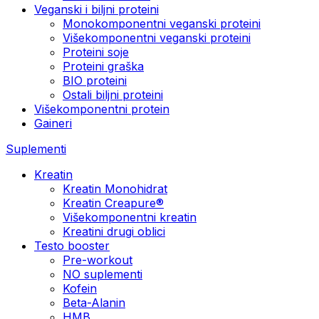
Veganski i biljni proteini
Monokomponentni veganski proteini
Višekomponentni veganski proteini
Proteini soje
Proteini graška
BIO proteini
Ostali biljni proteini
Višekomponentni protein
Gaineri
Suplementi
Kreatin
Kreatin Monohidrat
Kreatin Creapure®
Višekomponentni kreatin
Kreatini drugi oblici
Testo booster
Pre-workout
NO suplementi
Kofein
Beta-Alanin
HMB