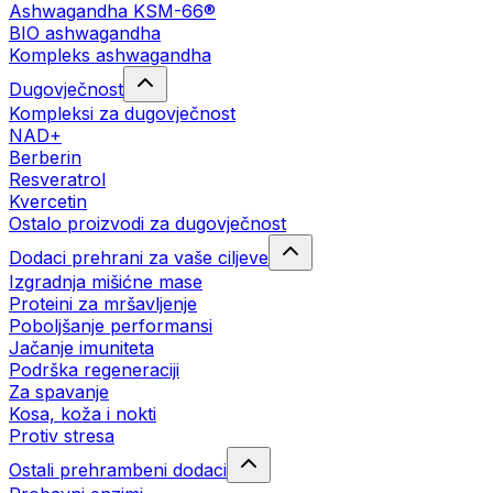
Ashwagandha KSM-66®
BIO ashwagandha
Kompleks ashwagandha
Dugovječnost
Kompleksi za dugovječnost
NAD+
Berberin
Resveratrol
Kvercetin
Ostalo proizvodi za dugovječnost
Dodaci prehrani za vaše ciljeve
Izgradnja mišićne mase
Proteini za mršavljenje
Poboljšanje performansi
Jačanje imuniteta
Podrška regeneraciji
Za spavanje
Kosa, koža i nokti
Protiv stresa
Ostali prehrambeni dodaci