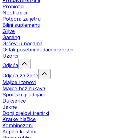
Probavni enzimi
Probiotici
Nootropici
Potpora za jetru
Biljni suplementi
Gljive
Gaming
Grčevi u nogama
Ostali posebni dodaci prehrani
Uzorci
Odjeća
Odjeća za žene
Majice i topovi
Majice bez rukava
Sportski grudnjaci
Dukserice
Jakne
Donji dijelovi trenirki
Kratke hlačice
Kombinezoni
Kupaći kostimi
Donje rublje