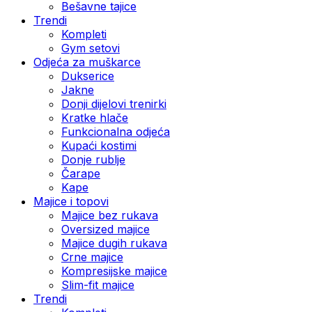
Bešavne tajice
Trendi
Kompleti
Gym setovi
Odjeća za muškarce
Dukserice
Jakne
Donji dijelovi trenirki
Kratke hlače
Funkcionalna odjeća
Kupaći kostimi
Donje rublje
Čarape
Kape
Majice i topovi
Majice bez rukava
Oversized majice
Majice dugih rukava
Crne majice
Kompresijske majice
Slim-fit majice
Trendi