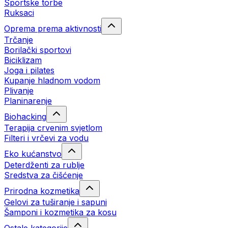
Sportske torbe
Ruksaci
Oprema prema aktivnosti
Trčanje
Borilački sportovi
Biciklizam
Joga i pilates
Kupanje hladnom vodom
Plivanje
Planinarenje
Biohacking
Terapija crvenim svjetlom
Filteri i vrčevi za vodu
Eko kućanstvo
Deterdženti za rublje
Sredstva za čišćenje
Prirodna kozmetika
Gelovi za tuširanje i sapuni
Šamponi i kozmetika za kosu