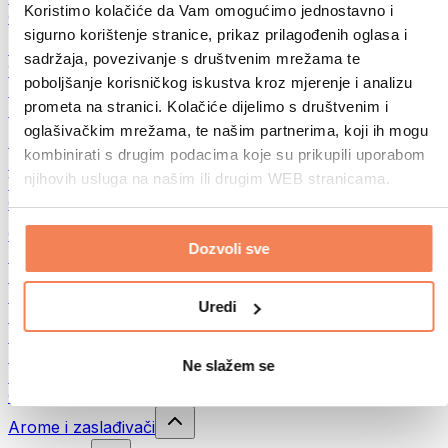
Koristimo kolačiće da Vam omogućimo jednostavno i
Ostalo
sigurno korištenje stranice, prikaz prilagođenih oglasa i
Maslac od oraha
sadržaja, povezivanje s društvenim mrežama te
100% namazi iz orašastih plodova
poboljšanje korisničkog iskustva kroz mjerenje i analizu
Slatki namazi od orašastih plodova
prometa na stranici. Kolačiće dijelimo s društvenim i
Proteinski namazi od orašastih plodova
oglašivačkim mrežama, te našim partnerima, koji ih mogu
Superfood
kombinirati s drugim podacima koje su prikupili uporabom
Zelena superhrana
njihovih usluga na našim ili drugim WEB stranicama.
Vlakna
Ostala superhrana
Grickalice
Dozvoli sve
Proteinske pločice
Suho meso
Liofilizirano voće
Uredi
Proteinski kolačići
Proteinski čips
Energetske pločice
Ne slažem se
Čokolade
Ostali snackovi
Arome i zaslađivači