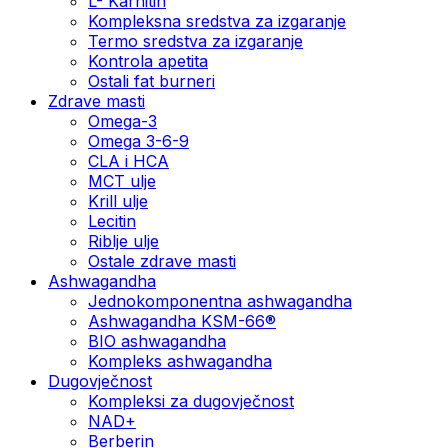
L- Karnitin
Kompleksna sredstva za izgaranje
Termo sredstva za izgaranje
Kontrola apetita
Ostali fat burneri
Zdrave masti
Omega-3
Omega 3-6-9
CLA i HCA
MCT ulje
Krill ulje
Lecitin
Riblje ulje
Ostale zdrave masti
Ashwagandha
Jednokomponentna ashwagandha
Ashwagandha KSM-66®
BIO ashwagandha
Kompleks ashwagandha
Dugovječnost
Kompleksi za dugovječnost
NAD+
Berberin