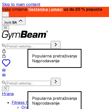
Skip to main content
Vaša omiljena
tjestenina i umaci
uz do 20 % popusta
Jezik:
BA
Popularna pretraživanja
Najprodavanije
Hrana
Popularna pretraživanja
Fitness hrana
Najprodavanije
Orašasti plodovi