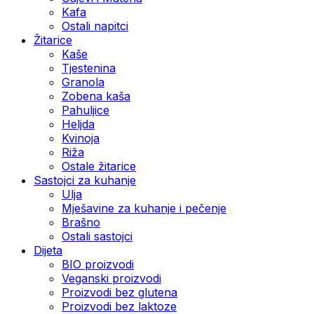
Kafa
Ostali napitci
Žitarice
Kaše
Tjestenina
Granola
Zobena kaša
Pahuljice
Heljda
Kvinoja
Riža
Ostale žitarice
Sastojci za kuhanje
Ulja
Mješavine za kuhanje i pečenje
Brašno
Ostali sastojci
Dijeta
BIO proizvodi
Veganski proizvodi
Proizvodi bez glutena
Proizvodi bez laktoze