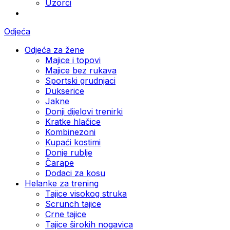
Uzorci
Odjeća
Odjeća za žene
Majice i topovi
Majice bez rukava
Sportski grudnjaci
Dukserice
Jakne
Donji dijelovi trenirki
Kratke hlačice
Kombinezoni
Kupaći kostimi
Donje rublje
Čarape
Dodaci za kosu
Helanke za trening
Tajice visokog struka
Scrunch tajice
Crne tajice
Tajice širokih nogavica