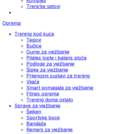
Kompleti
Trenirke setovi
Oprema
Trening kod kuće
Tegovi
Bučice
Gume za vježbanje
Pilates lopte i balans ploče
Podloge za vježbanje
Šipke za vježbanje
Prijenosni sustavi za trening
Vijače
Smart pomagala za vježbanje
Fitnes oprema
Trening doma ostalo
Sprave za vježbanje
Šejkeri
Sportske boce
Bandaže
Remeni za vježbanje