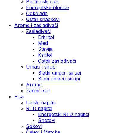
Proteinski čips
Energetske pločice
Čokolade
Ostali snackovi
Arome i zaslađivači
Zaslađivači
Eritritol
Med
Stevija
Ksilitol
Ostali zaslađivači
Umaci i sirupi
Slatki umaci i sirupi
Slani umaci i sirupi
Arome
Začini i sol
Pića
Ionski napitci
RTD napitci
Energetski RTD napitci
Shotovi
Sokovi
Čajevi i Matcha