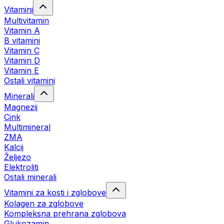
Vitamini
Multivitamin
Vitamin A
B vitamini
Vitamin C
Vitamin D
Vitamin E
Ostali vitamini
Minerali
Magnezij
Cink
Multimineral
ZMA
Kalcij
Željezo
Elektroliti
Ostali minerali
Vitamini za kosti i zglobove
Kolagen za zglobove
Kompleksna prehrana zglobova
Glukozamin