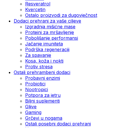
Resveratrol
Kvercetin
Ostalo proizvodi za dugovječnost
Dodaci prehrani za vaše ciljeve
Izgradnja mišićne mase
Proteini za mršavljenje
Poboljšanje performansi
Jačanje imuniteta
Podrška regeneraciji
Za spavanje
Kosa, koža i nokti
Protiv stresa
Ostali prehrambeni dodaci
Probavni enzimi
Probiotici
Nootropici
Potpora za jetru
Biljni suplementi
Gljive
Gaming
Grčevi u nogama
Ostali posebni dodaci prehrani