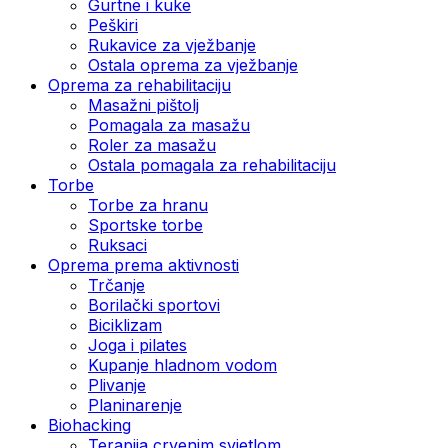
Gurtne i kuke
Peškiri
Rukavice za vježbanje
Ostala oprema za vježbanje
Oprema za rehabilitaciju
Masažni pištolj
Pomagala za masažu
Roler za masažu
Ostala pomagala za rehabilitaciju
Torbe
Torbe za hranu
Sportske torbe
Ruksaci
Oprema prema aktivnosti
Trčanje
Borilački sportovi
Biciklizam
Joga i pilates
Kupanje hladnom vodom
Plivanje
Planinarenje
Biohacking
Terapija crvenim svjetlom