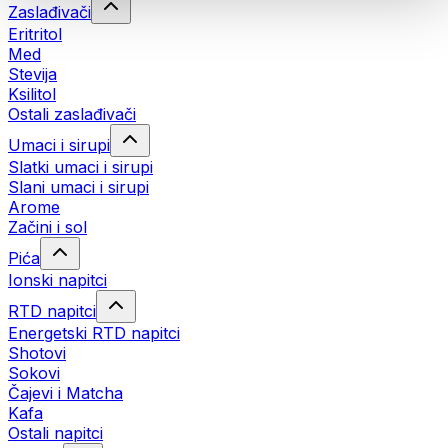
Zaslađivači
Eritritol
Med
Stevija
Ksilitol
Ostali zaslađivači
Umaci i sirupi
Slatki umaci i sirupi
Slani umaci i sirupi
Arome
Začini i sol
Pića
Ionski napitci
RTD napitci
Energetski RTD napitci
Shotovi
Sokovi
Čajevi i Matcha
Kafa
Ostali napitci