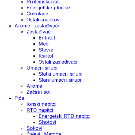
Proteinski čips
Energetske pločice
Čokolade
Ostali snackovi
Arome i zaslađivači
Zaslađivači
Eritritol
Med
Stevija
Ksilitol
Ostali zaslađivači
Umaci i sirupi
Slatki umaci i sirupi
Slani umaci i sirupi
Arome
Začini i sol
Pića
Ionski napitci
RTD napitci
Energetski RTD napitci
Shotovi
Sokovi
Čajevi i Matcha