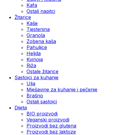
Kafa
Ostali napitci
Žitarice
Kaše
Tjestenina
Granola
Zobena kaša
Pahuljice
Heljda
Kvinoja
Riža
Ostale žitarice
Sastojci za kuhanje
Ulja
Mješavine za kuhanje i pečenje
Brašno
Ostali sastojci
Dijeta
BIO proizvodi
Veganski proizvodi
Proizvodi bez glutena
Proizvodi bez laktoze