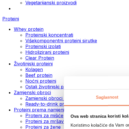
Vegetarijanski proizvodi
Proteini
Whey protein
Proteinski koncentrati
Višekomponentni proteini sirutke
Proteinski izolati
Hidrolizirani proteini
Clear Protein
Životinjski proteini
Kolagen
Beef protein
Noćni proteini
Ostali životinjski proteini
Zamjenski obroci
Saglasnost
Zamjenski obroci u prahu
Ready-to-drink proteinski napici
Proteini prema namjeni
Proteini za mišiće
Ova web stranica koristi kol
Proteini za mršavljenje
Koristimo kolačiće da Vam om
Proteini za žene