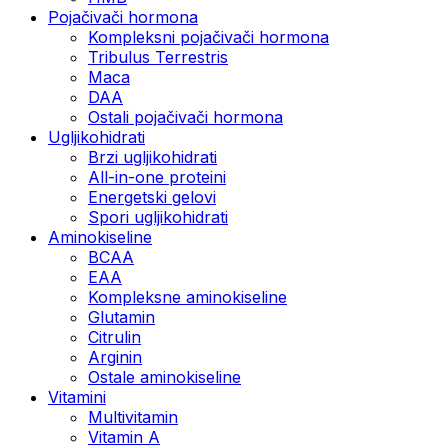
Pojačivači hormona
Kompleksni pojačivači hormona
Tribulus Terrestris
Maca
DAA
Ostali pojačivači hormona
Ugljikohidrati
Brzi ugljikohidrati
All-in-one proteini
Energetski gelovi
Spori ugljikohidrati
Aminokiseline
BCAA
EAA
Kompleksne aminokiseline
Glutamin
Citrulin
Arginin
Ostale aminokiseline
Vitamini
Multivitamin
Vitamin A