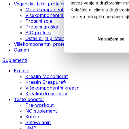
povezivanje s društvenim mre
Veganski i biljni proteini
Monokomponentni veganski proteini
Kolačiće dijelimo s društven
Višekomponentni veganski proteini
koje su prikupili uporabom n
Proteini soje
Proteini graška
BIO proteini
Ostali biljni proteini
Ne slažem se
Višekomponentni protein
Gaineri
Suplementi
Kreatin
Kreatin Monohidrat
Kreatin Creapure®
Višekomponentni kreatin
Kreatini drugi oblici
Testo booster
Pre-workout
NO suplementi
Kofein
Beta-Alanin
HMB