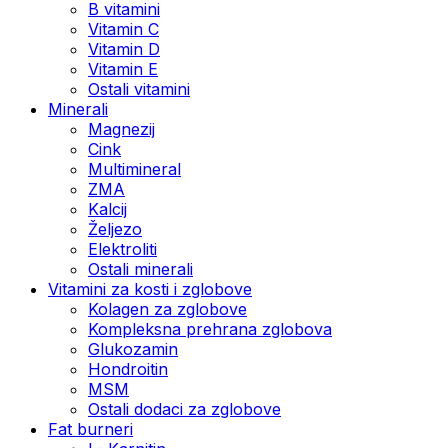
B vitamini
Vitamin C
Vitamin D
Vitamin E
Ostali vitamini
Minerali
Magnezij
Cink
Multimineral
ZMA
Kalcij
Željezo
Elektroliti
Ostali minerali
Vitamini za kosti i zglobove
Kolagen za zglobove
Kompleksna prehrana zglobova
Glukozamin
Hondroitin
MSM
Ostali dodaci za zglobove
Fat burneri