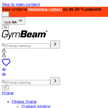
Skip to main content
Vaša omiljena
tjestenina i umaci
uz do 20 % popusta
Jezik:
BA
Hrana
Fitness hrana
Orašasti plodovi