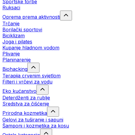
Sportske torbe
Ruksaci
Oprema prema aktivnosti
Trčanje
Borilački sportovi
Biciklizam
Joga i pilates
Kupanje hladnom vodom
Plivanje
Planinarenje
Biohacking
Terapija crvenim svjetlom
Filteri i vrčevi za vodu
Eko kućanstvo
Deterdženti za rublje
Sredstva za čišćenje
Prirodna kozmetika
Gelovi za tuširanje i sapuni
Šamponi i kozmetika za kosu