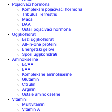
Pojačivači hormona
Kompleksni pojačivači hormona
Tribulus Terrestris
Maca
DAA
Ostali pojačivači hormona
Ugljikohidrati
Brzi ugljikohidrati
All-in-one proteini
Energetski gelovi
Spori ugljikohidrati
Aminokiseline
BCAA
EAA
Kompleksne aminokiseline
Glutamin
Citrulin
Arginin
Ostale aminokiseline
Vitamini
Multivitamin
Vitamin A