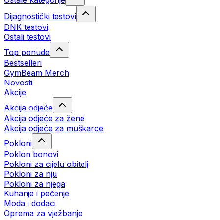
Ostale kategorije
Dijagnostički testovi
DNK testovi
Ostali testovi
Top ponude
Bestselleri
GymBeam Merch
Novosti
Akcije
Akcija odjeće
Akcija odjeće za žene
Akcija odjeće za muškarce
Pokloni
Poklon bonovi
Pokloni za cijelu obitelj
Pokloni za nju
Pokloni za njega
Kuhanje i pečenje
Moda i dodaci
Oprema za vježbanje