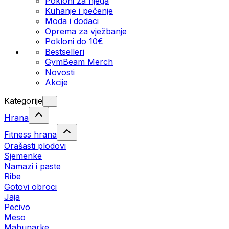
Pokloni za njega
Kuhanje i pečenje
Moda i dodaci
Oprema za vježbanje
Pokloni do 10€
Bestselleri
GymBeam Merch
Novosti
Akcije
Kategorije
Hrana
Fitness hrana
Orašasti plodovi
Sjemenke
Namazi i paste
Ribe
Gotovi obroci
Jaja
Pecivo
Meso
Mahunarke