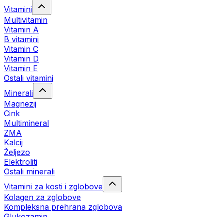
Vitamini
Multivitamin
Vitamin A
B vitamini
Vitamin C
Vitamin D
Vitamin E
Ostali vitamini
Minerali
Magnezij
Cink
Multimineral
ZMA
Kalcij
Željezo
Elektroliti
Ostali minerali
Vitamini za kosti i zglobove
Kolagen za zglobove
Kompleksna prehrana zglobova
Glukozamin