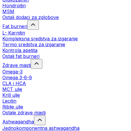
Hondroitin
MSM
Ostali dodaci za zglobove
Fat burneri
L- Karnitin
Kompleksna sredstva za izgaranje
Termo sredstva za izgaranje
Kontrola apetita
Ostali fat burneri
Zdrave masti
Omega-3
Omega 3-6-9
CLA i HCA
MCT ulje
Krill ulje
Lecitin
Riblje ulje
Ostale zdrave masti
Ashwagandha
Jednokomponentna ashwagandha