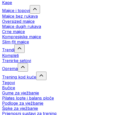
Kape
Majice i topovi
Majice bez rukava
Oversized majice
Majice dugih rukava
Crne majice
Kompresijske majice
Slim-fit majice
Trendi
Kompleti
Trenirke setovi
Oprema
Trening kod kuće
Tegovi
Bučice
Gume za vježbanje
Pilates lopte i balans ploče
Podloge za vježbanje
Šipke za vježbanje
Prijenosni sustavi za trening