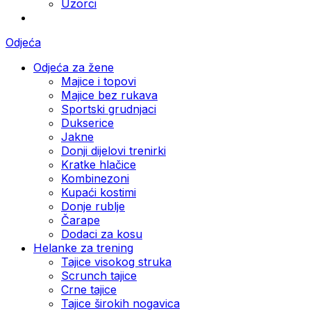
Uzorci
Odjeća
Odjeća za žene
Majice i topovi
Majice bez rukava
Sportski grudnjaci
Dukserice
Jakne
Donji dijelovi trenirki
Kratke hlačice
Kombinezoni
Kupaći kostimi
Donje rublje
Čarape
Dodaci za kosu
Helanke za trening
Tajice visokog struka
Scrunch tajice
Crne tajice
Tajice širokih nogavica