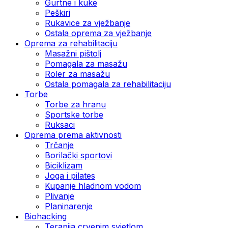
Gurtne i kuke
Peškiri
Rukavice za vježbanje
Ostala oprema za vježbanje
Oprema za rehabilitaciju
Masažni pištolj
Pomagala za masažu
Roler za masažu
Ostala pomagala za rehabilitaciju
Torbe
Torbe za hranu
Sportske torbe
Ruksaci
Oprema prema aktivnosti
Trčanje
Borilački sportovi
Biciklizam
Joga i pilates
Kupanje hladnom vodom
Plivanje
Planinarenje
Biohacking
Terapija crvenim svjetlom