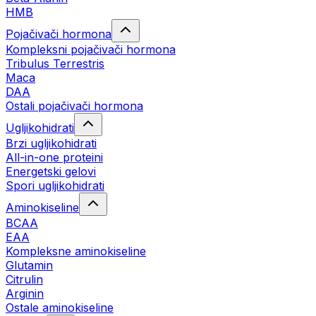
HMB
Pojačivači hormona
Kompleksni pojačivači hormona
Tribulus Terrestris
Maca
DAA
Ostali pojačivači hormona
Ugljikohidrati
Brzi ugljikohidrati
All-in-one proteini
Energetski gelovi
Spori ugljikohidrati
Aminokiseline
BCAA
EAA
Kompleksne aminokiseline
Glutamin
Citrulin
Arginin
Ostale aminokiseline