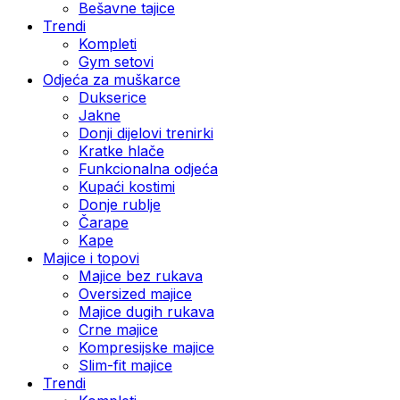
Bešavne tajice
Trendi
Kompleti
Gym setovi
Odjeća za muškarce
Dukserice
Jakne
Donji dijelovi trenirki
Kratke hlače
Funkcionalna odjeća
Kupaći kostimi
Donje rublje
Čarape
Kape
Majice i topovi
Majice bez rukava
Oversized majice
Majice dugih rukava
Crne majice
Kompresijske majice
Slim-fit majice
Trendi