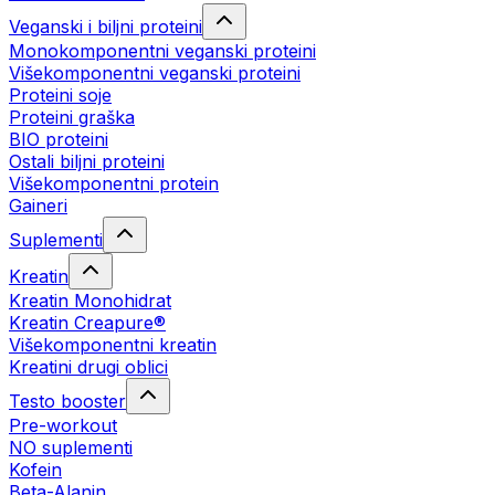
Veganski i biljni proteini
Monokomponentni veganski proteini
Višekomponentni veganski proteini
Proteini soje
Proteini graška
BIO proteini
Ostali biljni proteini
Višekomponentni protein
Gaineri
Suplementi
Kreatin
Kreatin Monohidrat
Kreatin Creapure®
Višekomponentni kreatin
Kreatini drugi oblici
Testo booster
Pre-workout
NO suplementi
Kofein
Beta-Alanin