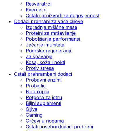
Resveratrol
Kvercetin
Ostalo proizvodi za dugovječnost
Dodaci prehrani za vaše ciljeve
Izgradnja mišićne mase
Proteini za mršavljenje
Poboljšanje performansi
Jačanje imuniteta
Podrška regeneraciji
Za spavanje
Kosa, koža i nokti
Protiv stresa
Ostali prehrambeni dodaci
Probavni enzimi
Probiotici
Nootropici
Potpora za jetru
Biljni suplementi
Gljive
Gaming
Grčevi u nogama
Ostali posebni dodaci prehrani