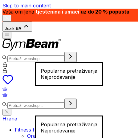
Skip to main content
Vaša omiljena
tjestenina i umaci
uz do 20 % popusta
Jezik:
BA
Popularna pretraživanja
Najprodavanije
Hrana
Popularna pretraživanja
Fitness hrana
Najprodavanije
Orašasti plodovi