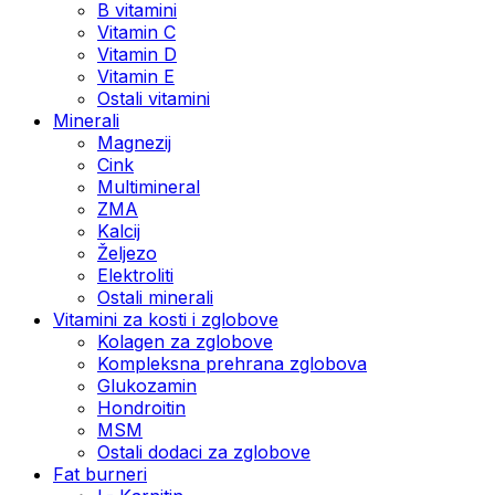
B vitamini
Vitamin C
Vitamin D
Vitamin E
Ostali vitamini
Minerali
Magnezij
Cink
Multimineral
ZMA
Kalcij
Željezo
Elektroliti
Ostali minerali
Vitamini za kosti i zglobove
Kolagen za zglobove
Kompleksna prehrana zglobova
Glukozamin
Hondroitin
MSM
Ostali dodaci za zglobove
Fat burneri