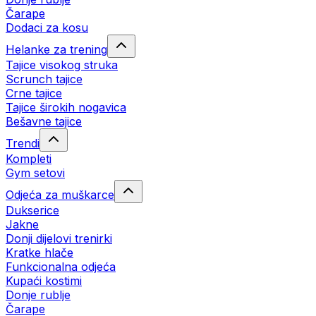
Čarape
Dodaci za kosu
Helanke za trening
Tajice visokog struka
Scrunch tajice
Crne tajice
Tajice širokih nogavica
Bešavne tajice
Trendi
Kompleti
Gym setovi
Odjeća za muškarce
Dukserice
Jakne
Donji dijelovi trenirki
Kratke hlače
Funkcionalna odjeća
Kupaći kostimi
Donje rublje
Čarape