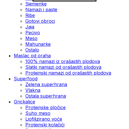
Sjemenke
Namazi i paste
Ribe
Gotovi obroci
Jaja
Pecivo
Meso
Mahunarke
Ostalo
Maslac od oraha
100% namazi iz orašastih plodova
Slatki namazi od orašastih plodova
Proteinski namazi od orašastih plodova
Superfood
Zelena superhrana
Vlakna
Ostala superhrana
Grickalice
Proteinske pločice
Suho meso
Liofilizirano voće
Proteinski kolačići