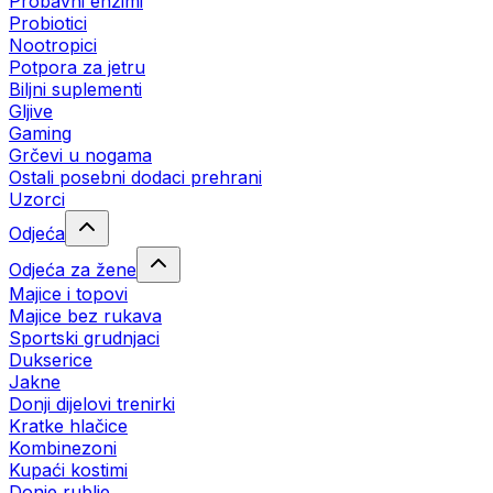
Probavni enzimi
Probiotici
Nootropici
Potpora za jetru
Biljni suplementi
Gljive
Gaming
Grčevi u nogama
Ostali posebni dodaci prehrani
Uzorci
Odjeća
Odjeća za žene
Majice i topovi
Majice bez rukava
Sportski grudnjaci
Dukserice
Jakne
Donji dijelovi trenirki
Kratke hlačice
Kombinezoni
Kupaći kostimi
Donje rublje