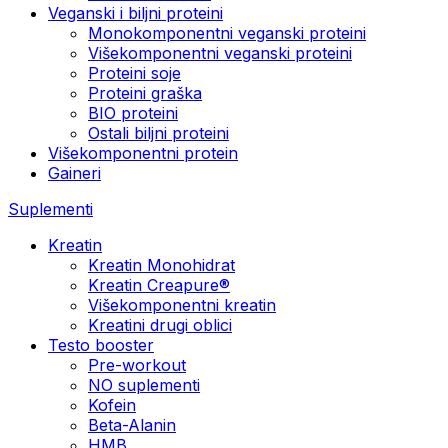
Veganski i biljni proteini
Monokomponentni veganski proteini
Višekomponentni veganski proteini
Proteini soje
Proteini graška
BIO proteini
Ostali biljni proteini
Višekomponentni protein
Gaineri
Suplementi
Kreatin
Kreatin Monohidrat
Kreatin Creapure®
Višekomponentni kreatin
Kreatini drugi oblici
Testo booster
Pre-workout
NO suplementi
Kofein
Beta-Alanin
HMB