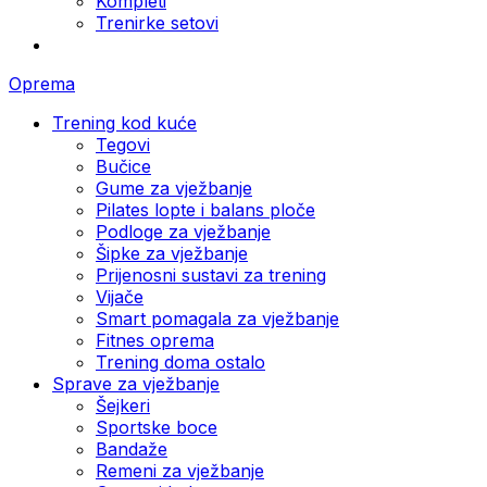
Kompleti
Trenirke setovi
Oprema
Trening kod kuće
Tegovi
Bučice
Gume za vježbanje
Pilates lopte i balans ploče
Podloge za vježbanje
Šipke za vježbanje
Prijenosni sustavi za trening
Vijače
Smart pomagala za vježbanje
Fitnes oprema
Trening doma ostalo
Sprave za vježbanje
Šejkeri
Sportske boce
Bandaže
Remeni za vježbanje