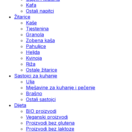
Kafa
Ostali napitci
Žitarice
Kaše
Tjestenina
Granola
Zobena kaša
Pahuljice
Heljda
Kvinoja
Riža
Ostale žitarice
Sastojci za kuhanje
Ulja
Mješavine za kuhanje i pečenje
Brašno
Ostali sastojci
Dijeta
BIO proizvodi
Veganski proizvodi
Proizvodi bez glutena
Proizvodi bez laktoze