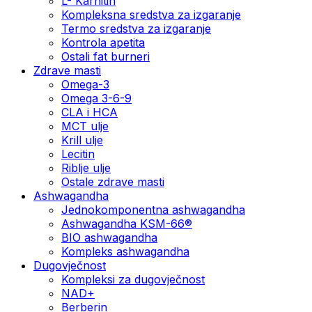
L- Karnitin
Kompleksna sredstva za izgaranje
Termo sredstva za izgaranje
Kontrola apetita
Ostali fat burneri
Zdrave masti
Omega-3
Omega 3-6-9
CLA i HCA
MCT ulje
Krill ulje
Lecitin
Riblje ulje
Ostale zdrave masti
Ashwagandha
Jednokomponentna ashwagandha
Ashwagandha KSM-66®
BIO ashwagandha
Kompleks ashwagandha
Dugovječnost
Kompleksi za dugovječnost
NAD+
Berberin