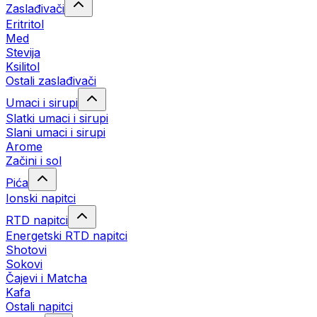
Zaslađivači
Eritritol
Med
Stevija
Ksilitol
Ostali zaslađivači
Umaci i sirupi
Slatki umaci i sirupi
Slani umaci i sirupi
Arome
Začini i sol
Pića
Ionski napitci
RTD napitci
Energetski RTD napitci
Shotovi
Sokovi
Čajevi i Matcha
Kafa
Ostali napitci