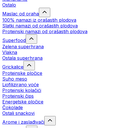
Ostalo
Maslac od oraha
100% namazi iz orašastih plodova
Slatki namazi od orašastih plodova
Proteinski namazi od orašastih plodova
Superfood
Zelena superhrana
Vlakna
Ostala superhrana
Grickalice
Proteinske pločice
Suho meso
Liofilizirano voće
Proteinski kolačići
Proteinski čips
Energetske pločice
Čokolade
Ostali snackovi
Arome i zaslađivači