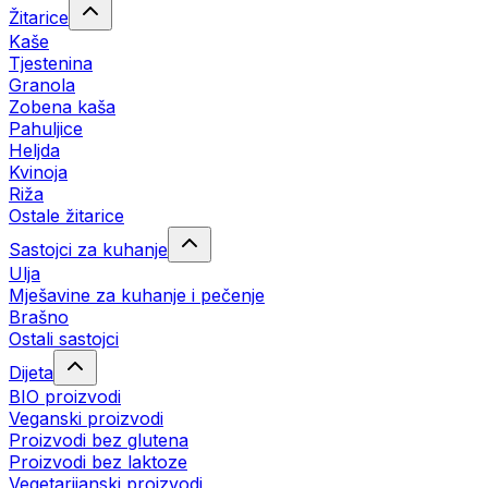
Žitarice
Kaše
Tjestenina
Granola
Zobena kaša
Pahuljice
Heljda
Kvinoja
Riža
Ostale žitarice
Sastojci za kuhanje
Ulja
Mješavine za kuhanje i pečenje
Brašno
Ostali sastojci
Dijeta
BIO proizvodi
Veganski proizvodi
Proizvodi bez glutena
Proizvodi bez laktoze
Vegetarijanski proizvodi