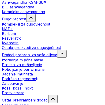
Ashwagandha KSM-66®
BIO ashwagandha
Kompleks ashwagandha
Dugovječnost
Kompleksi za dugovječnost
NAD+
Berberin
Resveratrol
Kvercetin
Ostalo proizvodi za dugovječnost
Dodaci prehrani za vaše ciljeve
Izgradnja mišićne mase
Proteini za mršavljenje
Poboljšanje performansi
Jačanje imuniteta
Podrška regeneraciji
Za spavanje
Kosa, koža i nokti
Protiv stresa
Ostali prehrambeni dodaci