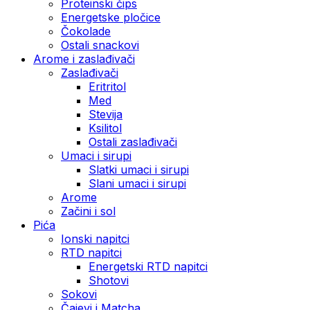
Proteinski čips
Energetske pločice
Čokolade
Ostali snackovi
Arome i zaslađivači
Zaslađivači
Eritritol
Med
Stevija
Ksilitol
Ostali zaslađivači
Umaci i sirupi
Slatki umaci i sirupi
Slani umaci i sirupi
Arome
Začini i sol
Pića
Ionski napitci
RTD napitci
Energetski RTD napitci
Shotovi
Sokovi
Čajevi i Matcha