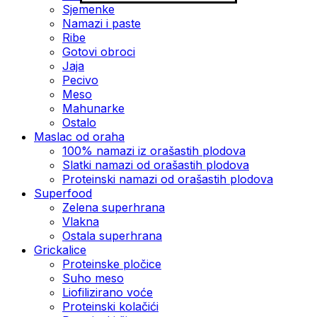
Sjemenke
Namazi i paste
Ribe
Gotovi obroci
Jaja
Pecivo
Meso
Mahunarke
Ostalo
Maslac od oraha
100% namazi iz orašastih plodova
Slatki namazi od orašastih plodova
Proteinski namazi od orašastih plodova
Superfood
Zelena superhrana
Vlakna
Ostala superhrana
Grickalice
Proteinske pločice
Suho meso
Liofilizirano voće
Proteinski kolačići