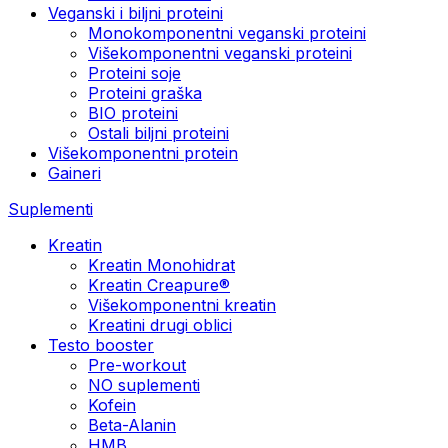
Veganski i biljni proteini
Monokomponentni veganski proteini
Višekomponentni veganski proteini
Proteini soje
Proteini graška
BIO proteini
Ostali biljni proteini
Višekomponentni protein
Gaineri
Suplementi
Kreatin
Kreatin Monohidrat
Kreatin Creapure®
Višekomponentni kreatin
Kreatini drugi oblici
Testo booster
Pre-workout
NO suplementi
Kofein
Beta-Alanin
HMB