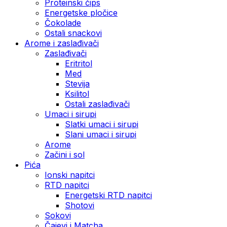
Proteinski čips
Energetske pločice
Čokolade
Ostali snackovi
Arome i zaslađivači
Zaslađivači
Eritritol
Med
Stevija
Ksilitol
Ostali zaslađivači
Umaci i sirupi
Slatki umaci i sirupi
Slani umaci i sirupi
Arome
Začini i sol
Pića
Ionski napitci
RTD napitci
Energetski RTD napitci
Shotovi
Sokovi
Čajevi i Matcha