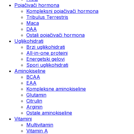
Pojačivači hormona
Kompleksni pojačivači hormona
Tribulus Terrestris
Maca
DAA
Ostali pojačivači hormona
Ugljikohidrati
Brzi ugljikohidrati
All-in-one proteini
Energetski gelovi
Spori ugljikohidrati
Aminokiseline
BCAA
EAA
Kompleksne aminokiseline
Glutamin
Citrulin
Arginin
Ostale aminokiseline
Vitamini
Multivitamin
Vitamin A