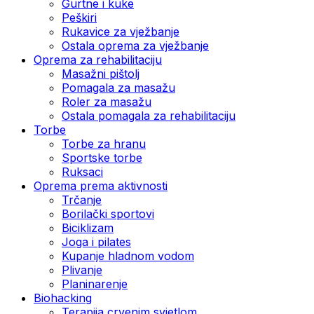
Gurtne i kuke
Peškiri
Rukavice za vježbanje
Ostala oprema za vježbanje
Oprema za rehabilitaciju
Masažni pištolj
Pomagala za masažu
Roler za masažu
Ostala pomagala za rehabilitaciju
Torbe
Torbe za hranu
Sportske torbe
Ruksaci
Oprema prema aktivnosti
Trčanje
Borilački sportovi
Biciklizam
Joga i pilates
Kupanje hladnom vodom
Plivanje
Planinarenje
Biohacking
Terapija crvenim svjetlom