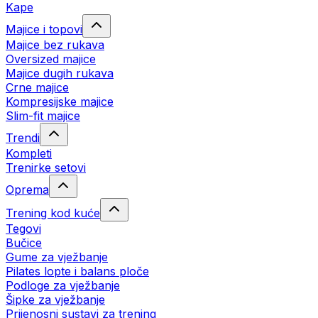
Kape
Majice i topovi
Majice bez rukava
Oversized majice
Majice dugih rukava
Crne majice
Kompresijske majice
Slim-fit majice
Trendi
Kompleti
Trenirke setovi
Oprema
Trening kod kuće
Tegovi
Bučice
Gume za vježbanje
Pilates lopte i balans ploče
Podloge za vježbanje
Šipke za vježbanje
Prijenosni sustavi za trening