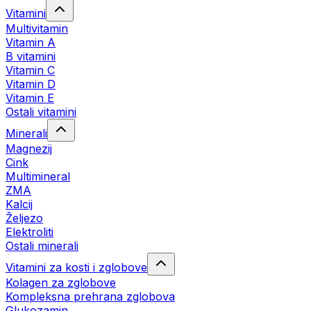
Vitamini
Multivitamin
Vitamin A
B vitamini
Vitamin C
Vitamin D
Vitamin E
Ostali vitamini
Minerali
Magnezij
Cink
Multimineral
ZMA
Kalcij
Željezo
Elektroliti
Ostali minerali
Vitamini za kosti i zglobove
Kolagen za zglobove
Kompleksna prehrana zglobova
Glukozamin