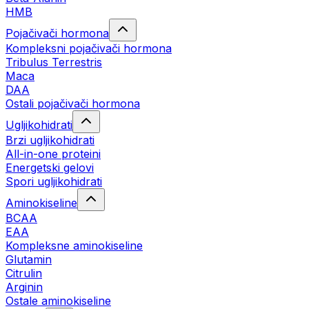
HMB
Pojačivači hormona
Kompleksni pojačivači hormona
Tribulus Terrestris
Maca
DAA
Ostali pojačivači hormona
Ugljikohidrati
Brzi ugljikohidrati
All-in-one proteini
Energetski gelovi
Spori ugljikohidrati
Aminokiseline
BCAA
EAA
Kompleksne aminokiseline
Glutamin
Citrulin
Arginin
Ostale aminokiseline