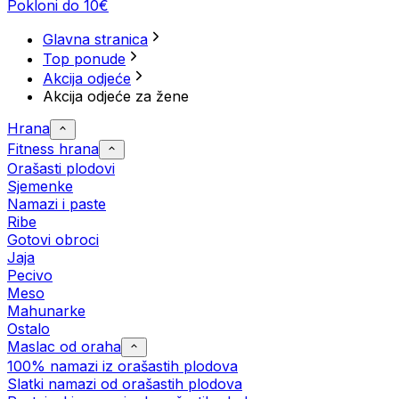
Pokloni do 10€
Glavna stranica
Top ponude
Akcija odjeće
Akcija odjeće za žene
Hrana
Fitness hrana
Orašasti plodovi
Sjemenke
Namazi i paste
Ribe
Gotovi obroci
Jaja
Pecivo
Meso
Mahunarke
Ostalo
Maslac od oraha
100% namazi iz orašastih plodova
Slatki namazi od orašastih plodova