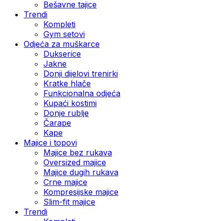
Bešavne tajice
Trendi
Kompleti
Gym setovi
Odjeća za muškarce
Dukserice
Jakne
Donji dijelovi trenirki
Kratke hlače
Funkcionalna odjeća
Kupaći kostimi
Donje rublje
Čarape
Kape
Majice i topovi
Majice bez rukava
Oversized majice
Majice dugih rukava
Crne majice
Kompresijske majice
Slim-fit majice
Trendi