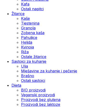
Kafa
Ostali napitci
Žitarice
Kaše
Tjestenina
Granola
Zobena kaša
Pahuljice
Heljda
Kvinoja
Riža
Ostale žitarice
Sastojci za kuhanje
Ulja
Mješavine za kuhanje i pečenje
Brašno
Ostali sastojci
Dijeta
BIO proizvodi
Veganski proizvodi
Proizvodi bez glutena
Proizvodi bez laktoze