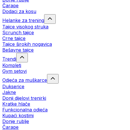
Čarape
Dodaci za kosu
Helanke za trening
Tajice visokog struka
Scrunch tajice
Crne tajice
Tajice širokih nogavica
Bešavne tajice
Trendi
Kompleti
Gym setovi
Odjeća za muškarce
Dukserice
Jakne
Donji dijelovi trenirki
Kratke hlače
Funkcionalna odjeća
Kupaći kostimi
Donje rublje
Čarape