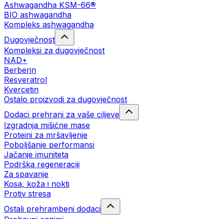
Ashwagandha KSM-66®
BIO ashwagandha
Kompleks ashwagandha
Dugovječnost
Kompleksi za dugovječnost
NAD+
Berberin
Resveratrol
Kvercetin
Ostalo proizvodi za dugovječnost
Dodaci prehrani za vaše ciljeve
Izgradnja mišićne mase
Proteini za mršavljenje
Poboljšanje performansi
Jačanje imuniteta
Podrška regeneraciji
Za spavanje
Kosa, koža i nokti
Protiv stresa
Ostali prehrambeni dodaci