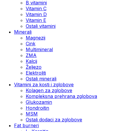
B vitamini
Vitamin C
Vitamin D
Vitamin E
Ostali vitamini
Minerali
Magnezij
Cink
Multimineral
ZMA
Kalcij
Željezo
Elektroliti
Ostali minerali
Vitamini za kosti i zglobove
Kolagen za zglobove
Kompleksna prehrana zglobova
Glukozamin
Hondroitin
MSM
Ostali dodaci za zglobove
Fat burneri