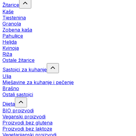
Žitarice
Kaše
Tjestenina
Granola
Zobena kaša
Pahuljice
Heljda
Kvinoja
Riža
Ostale žitarice
Sastojci za kuhanje
Ulja
Mješavine za kuhanje i pečenje
Brašno
Ostali sastojci
Dijeta
BIO proizvodi
Veganski proizvodi
Proizvodi bez glutena
Proizvodi bez laktoze
Vegetarijanski proizvodi