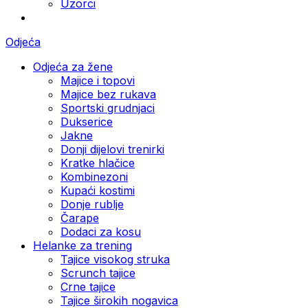
Uzorci
Odjeća
Odjeća za žene
Majice i topovi
Majice bez rukava
Sportski grudnjaci
Dukserice
Jakne
Donji dijelovi trenirki
Kratke hlačice
Kombinezoni
Kupaći kostimi
Donje rublje
Čarape
Dodaci za kosu
Helanke za trening
Tajice visokog struka
Scrunch tajice
Crne tajice
Tajice širokih nogavica