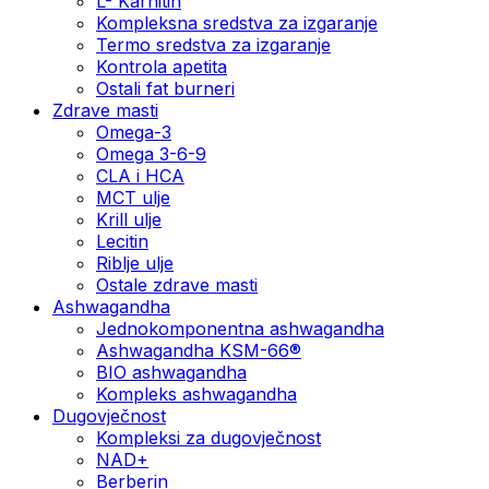
L- Karnitin
Kompleksna sredstva za izgaranje
Termo sredstva za izgaranje
Kontrola apetita
Ostali fat burneri
Zdrave masti
Omega-3
Omega 3-6-9
CLA i HCA
MCT ulje
Krill ulje
Lecitin
Riblje ulje
Ostale zdrave masti
Ashwagandha
Jednokomponentna ashwagandha
Ashwagandha KSM-66®
BIO ashwagandha
Kompleks ashwagandha
Dugovječnost
Kompleksi za dugovječnost
NAD+
Berberin