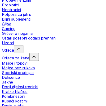
Probavni enzimi
Probiotici
Nootropici
Potpora za jetru
Biljni suplementi
Gljive
Gaming
Grčevi u nogama
Ostali posebni dodaci prehrani
Uzorci
Odjeća
Odjeća za žene
Majice i topovi
Majice bez rukava
Sportski grudnjaci
Dukserice
Jakne
Donji dijelovi trenirki
Kratke hlačice
Kombinezoni
Kupaći kostimi
Donje rublje