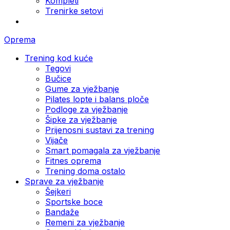
Kompleti
Trenirke setovi
Oprema
Trening kod kuće
Tegovi
Bučice
Gume za vježbanje
Pilates lopte i balans ploče
Podloge za vježbanje
Šipke za vježbanje
Prijenosni sustavi za trening
Vijače
Smart pomagala za vježbanje
Fitnes oprema
Trening doma ostalo
Sprave za vježbanje
Šejkeri
Sportske boce
Bandaže
Remeni za vježbanje