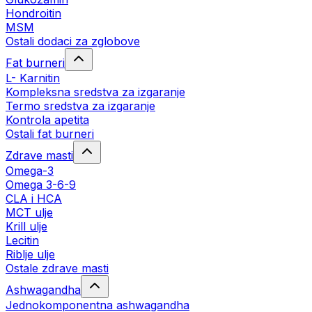
Hondroitin
MSM
Ostali dodaci za zglobove
Fat burneri
L- Karnitin
Kompleksna sredstva za izgaranje
Termo sredstva za izgaranje
Kontrola apetita
Ostali fat burneri
Zdrave masti
Omega-3
Omega 3-6-9
CLA i HCA
MCT ulje
Krill ulje
Lecitin
Riblje ulje
Ostale zdrave masti
Ashwagandha
Jednokomponentna ashwagandha