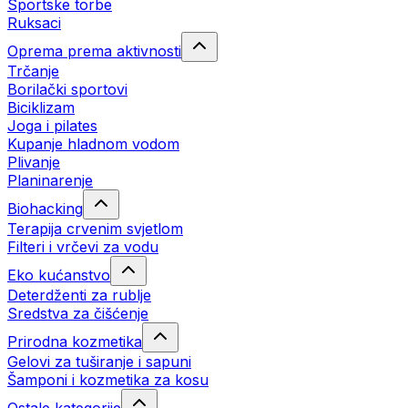
Sportske torbe
Ruksaci
Oprema prema aktivnosti
Trčanje
Borilački sportovi
Biciklizam
Joga i pilates
Kupanje hladnom vodom
Plivanje
Planinarenje
Biohacking
Terapija crvenim svjetlom
Filteri i vrčevi za vodu
Eko kućanstvo
Deterdženti za rublje
Sredstva za čišćenje
Prirodna kozmetika
Gelovi za tuširanje i sapuni
Šamponi i kozmetika za kosu