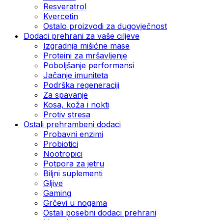
Resveratrol
Kvercetin
Ostalo proizvodi za dugovječnost
Dodaci prehrani za vaše ciljeve
Izgradnja mišićne mase
Proteini za mršavljenje
Poboljšanje performansi
Jačanje imuniteta
Podrška regeneraciji
Za spavanje
Kosa, koža i nokti
Protiv stresa
Ostali prehrambeni dodaci
Probavni enzimi
Probiotici
Nootropici
Potpora za jetru
Biljni suplementi
Gljive
Gaming
Grčevi u nogama
Ostali posebni dodaci prehrani