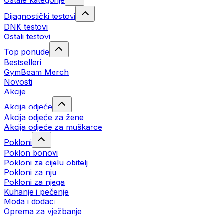
Ostale kategorije
Dijagnostički testovi
DNK testovi
Ostali testovi
Top ponude
Bestselleri
GymBeam Merch
Novosti
Akcije
Akcija odjeće
Akcija odjeće za žene
Akcija odjeće za muškarce
Pokloni
Poklon bonovi
Pokloni za cijelu obitelj
Pokloni za nju
Pokloni za njega
Kuhanje i pečenje
Moda i dodaci
Oprema za vježbanje