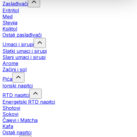
Zaslađivači
Eritritol
Med
Stevija
Ksilitol
Ostali zaslađivači
Umaci i sirupi
Slatki umaci i sirupi
Slani umaci i sirupi
Arome
Začini i sol
Pića
Ionski napitci
RTD napitci
Energetski RTD napitci
Shotovi
Sokovi
Čajevi i Matcha
Kafa
Ostali napitci