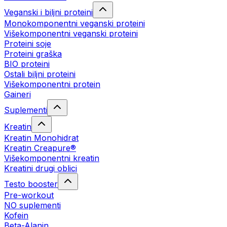
Veganski i biljni proteini
Monokomponentni veganski proteini
Višekomponentni veganski proteini
Proteini soje
Proteini graška
BIO proteini
Ostali biljni proteini
Višekomponentni protein
Gaineri
Suplementi
Kreatin
Kreatin Monohidrat
Kreatin Creapure®
Višekomponentni kreatin
Kreatini drugi oblici
Testo booster
Pre-workout
NO suplementi
Kofein
Beta-Alanin