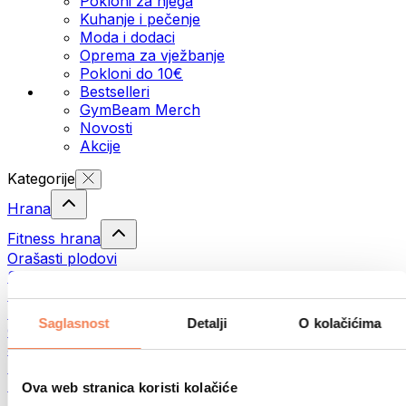
Pokloni za njega
Kuhanje i pečenje
Moda i dodaci
Oprema za vježbanje
Pokloni do 10€
Bestselleri
GymBeam Merch
Novosti
Akcije
Kategorije
Hrana
Fitness hrana
Orašasti plodovi
Sjemenke
Namazi i paste
Ribe
Saglasnost
Detalji
O kolačićima
Gotovi obroci
Jaja
Pecivo
Meso
Ova web stranica koristi kolačiće
Mahunarke