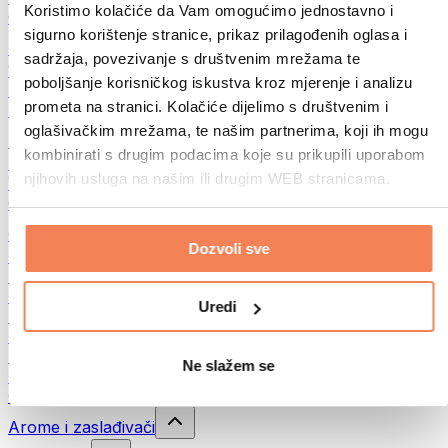
Koristimo kolačiće da Vam omogućimo jednostavno i
Ostalo
sigurno korištenje stranice, prikaz prilagođenih oglasa i
Maslac od oraha
sadržaja, povezivanje s društvenim mrežama te
100% namazi iz orašastih plodova
poboljšanje korisničkog iskustva kroz mjerenje i analizu
Slatki namazi od orašastih plodova
prometa na stranici. Kolačiće dijelimo s društvenim i
Proteinski namazi od orašastih plodova
oglašivačkim mrežama, te našim partnerima, koji ih mogu
Superfood
kombinirati s drugim podacima koje su prikupili uporabom
Zelena superhrana
njihovih usluga na našim ili drugim WEB stranicama.
Vlakna
Ostala superhrana
Grickalice
Dozvoli sve
Proteinske pločice
Suho meso
Liofilizirano voće
Uredi
Proteinski kolačići
Proteinski čips
Energetske pločice
Ne slažem se
Čokolade
Ostali snackovi
Arome i zaslađivači