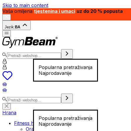
Skip to main content
Vaša omiljena
tjestenina i umaci
uz do 20 % popusta
Jezik:
BA
Popularna pretraživanja
Najprodavanije
Hrana
Popularna pretraživanja
Fitness hrana
Najprodavanije
Orašasti plodovi