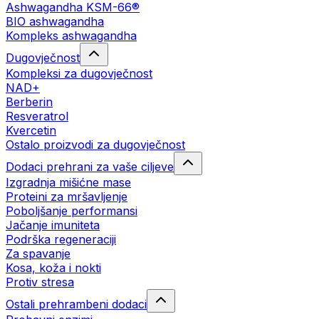
Ashwagandha KSM-66®
BIO ashwagandha
Kompleks ashwagandha
Dugovječnost
Kompleksi za dugovječnost
NAD+
Berberin
Resveratrol
Kvercetin
Ostalo proizvodi za dugovječnost
Dodaci prehrani za vaše ciljeve
Izgradnja mišićne mase
Proteini za mršavljenje
Poboljšanje performansi
Jačanje imuniteta
Podrška regeneraciji
Za spavanje
Kosa, koža i nokti
Protiv stresa
Ostali prehrambeni dodaci