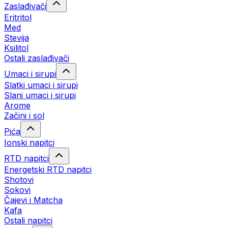
Zaslađivači
Eritritol
Med
Stevija
Ksilitol
Ostali zaslađivači
Umaci i sirupi
Slatki umaci i sirupi
Slani umaci i sirupi
Arome
Začini i sol
Pića
Ionski napitci
RTD napitci
Energetski RTD napitci
Shotovi
Sokovi
Čajevi i Matcha
Kafa
Ostali napitci