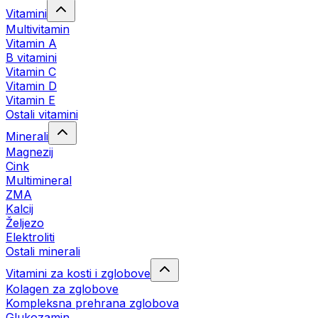
Vitamini
Multivitamin
Vitamin A
B vitamini
Vitamin C
Vitamin D
Vitamin E
Ostali vitamini
Minerali
Magnezij
Cink
Multimineral
ZMA
Kalcij
Željezo
Elektroliti
Ostali minerali
Vitamini za kosti i zglobove
Kolagen za zglobove
Kompleksna prehrana zglobova
Glukozamin