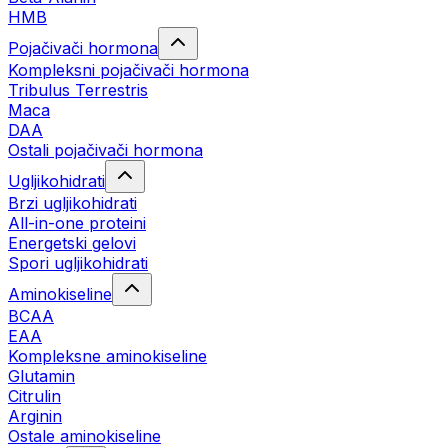
HMB
Pojačivači hormona
Kompleksni pojačivači hormona
Tribulus Terrestris
Maca
DAA
Ostali pojačivači hormona
Ugljikohidrati
Brzi ugljikohidrati
All-in-one proteini
Energetski gelovi
Spori ugljikohidrati
Aminokiseline
BCAA
EAA
Kompleksne aminokiseline
Glutamin
Citrulin
Arginin
Ostale aminokiseline