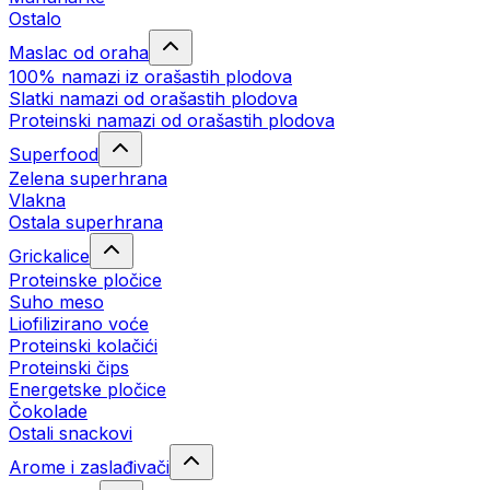
Ostalo
Maslac od oraha
100% namazi iz orašastih plodova
Slatki namazi od orašastih plodova
Proteinski namazi od orašastih plodova
Superfood
Zelena superhrana
Vlakna
Ostala superhrana
Grickalice
Proteinske pločice
Suho meso
Liofilizirano voće
Proteinski kolačići
Proteinski čips
Energetske pločice
Čokolade
Ostali snackovi
Arome i zaslađivači