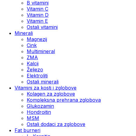
B vitamini
Vitamin C
Vitamin D
Vitamin E
Ostali vitamini
Minerali
Magnezij
Cink
Multimineral
ZMA
Kalcij
Željezo
Elektroliti
Ostali minerali
Vitamini za kosti i zglobove
Kolagen za zglobove
Kompleksna prehrana zglobova
Glukozamin
Hondroitin
MSM
Ostali dodaci za zglobove
Fat burneri