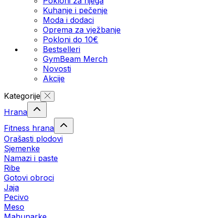
Pokloni za njega
Kuhanje i pečenje
Moda i dodaci
Oprema za vježbanje
Pokloni do 10€
Bestselleri
GymBeam Merch
Novosti
Akcije
Kategorije
Hrana
Fitness hrana
Orašasti plodovi
Sjemenke
Namazi i paste
Ribe
Gotovi obroci
Jaja
Pecivo
Meso
Mahunarke