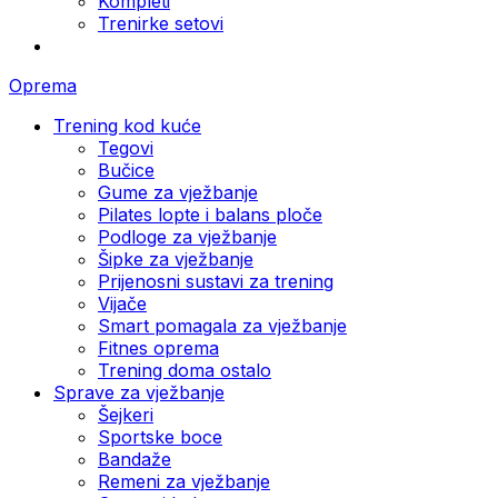
Kompleti
Trenirke setovi
Oprema
Trening kod kuće
Tegovi
Bučice
Gume za vježbanje
Pilates lopte i balans ploče
Podloge za vježbanje
Šipke za vježbanje
Prijenosni sustavi za trening
Vijače
Smart pomagala za vježbanje
Fitnes oprema
Trening doma ostalo
Sprave za vježbanje
Šejkeri
Sportske boce
Bandaže
Remeni za vježbanje