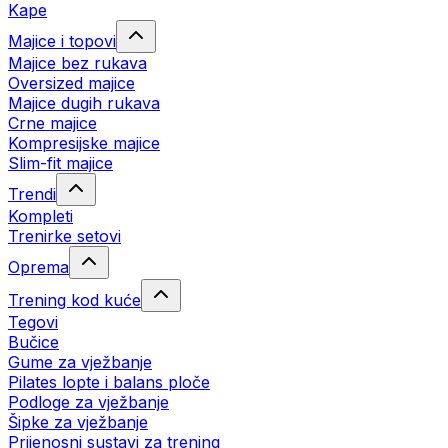
Kape
Majice i topovi
Majice bez rukava
Oversized majice
Majice dugih rukava
Crne majice
Kompresijske majice
Slim-fit majice
Trendi
Kompleti
Trenirke setovi
Oprema
Trening kod kuće
Tegovi
Bučice
Gume za vježbanje
Pilates lopte i balans ploče
Podloge za vježbanje
Šipke za vježbanje
Prijenosni sustavi za trening