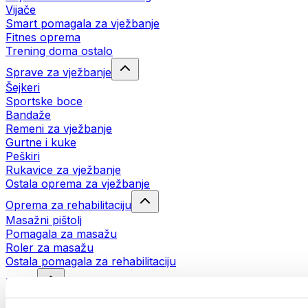
Vijače
Smart pomagala za vježbanje
Fitnes oprema
Trening doma ostalo
Sprave za vježbanje
Šejkeri
Sportske boce
Bandaže
Remeni za vježbanje
Gurtne i kuke
Peškiri
Rukavice za vježbanje
Ostala oprema za vježbanje
Oprema za rehabilitaciju
Masažni pištolj
Pomagala za masažu
Roler za masažu
Ostala pomagala za rehabilitaciju
Torbe
Torbe za hranu