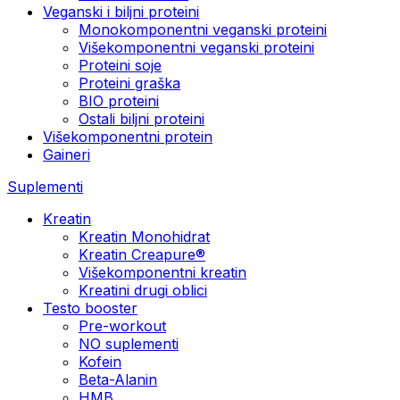
Veganski i biljni proteini
Monokomponentni veganski proteini
Višekomponentni veganski proteini
Proteini soje
Proteini graška
BIO proteini
Ostali biljni proteini
Višekomponentni protein
Gaineri
Suplementi
Kreatin
Kreatin Monohidrat
Kreatin Creapure®
Višekomponentni kreatin
Kreatini drugi oblici
Testo booster
Pre-workout
NO suplementi
Kofein
Beta-Alanin
HMB