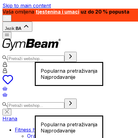
Skip to main content
Vaša omiljena
tjestenina i umaci
uz do 20 % popusta
Jezik:
BA
Popularna pretraživanja
Najprodavanije
Hrana
Popularna pretraživanja
Fitness hrana
Najprodavanije
Orašasti plodovi