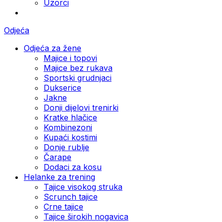
Uzorci
Odjeća
Odjeća za žene
Majice i topovi
Majice bez rukava
Sportski grudnjaci
Dukserice
Jakne
Donji dijelovi trenirki
Kratke hlačice
Kombinezoni
Kupaći kostimi
Donje rublje
Čarape
Dodaci za kosu
Helanke za trening
Tajice visokog struka
Scrunch tajice
Crne tajice
Tajice širokih nogavica