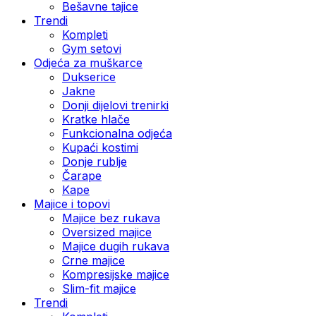
Bešavne tajice
Trendi
Kompleti
Gym setovi
Odjeća za muškarce
Dukserice
Jakne
Donji dijelovi trenirki
Kratke hlače
Funkcionalna odjeća
Kupaći kostimi
Donje rublje
Čarape
Kape
Majice i topovi
Majice bez rukava
Oversized majice
Majice dugih rukava
Crne majice
Kompresijske majice
Slim-fit majice
Trendi