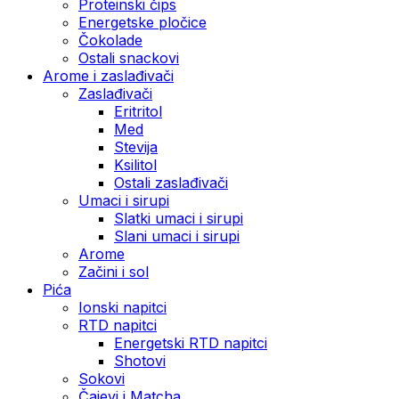
Proteinski čips
Energetske pločice
Čokolade
Ostali snackovi
Arome i zaslađivači
Zaslađivači
Eritritol
Med
Stevija
Ksilitol
Ostali zaslađivači
Umaci i sirupi
Slatki umaci i sirupi
Slani umaci i sirupi
Arome
Začini i sol
Pića
Ionski napitci
RTD napitci
Energetski RTD napitci
Shotovi
Sokovi
Čajevi i Matcha