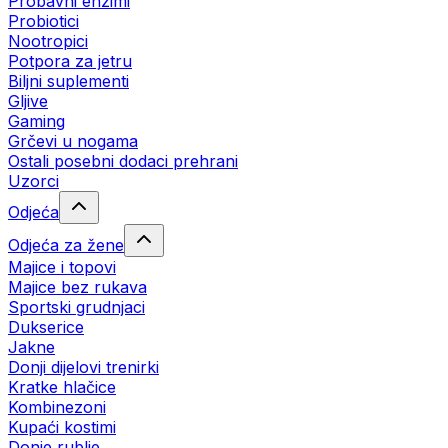
Probavni enzimi
Probiotici
Nootropici
Potpora za jetru
Biljni suplementi
Gljive
Gaming
Grčevi u nogama
Ostali posebni dodaci prehrani
Uzorci
Odjeća
Odjeća za žene
Majice i topovi
Majice bez rukava
Sportski grudnjaci
Dukserice
Jakne
Donji dijelovi trenirki
Kratke hlačice
Kombinezoni
Kupaći kostimi
Donje rublje