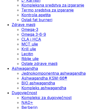
L- Karnitin
Kompleksna sredstva za izgaranje
Termo sredstva za izgaranje
Kontrola apetita
Ostali fat burneri
Zdrave masti
Omega-3
Omega 3-6-9
CLA i HCA
MCT ulje
Krill ulje
Lecitin
Riblje ulje
Ostale zdrave masti
Ashwagandha
Jednokomponentna ashwagandha
Ashwagandha KSM-66®
BIO ashwagandha
Kompleks ashwagandha
Dugovječnost
Kompleksi za dugovječnost
NAD+
Berberin