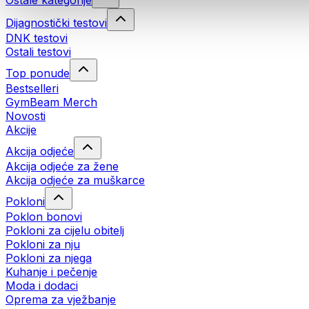
Ostale kategorije
Dijagnostički testovi
DNK testovi
Ostali testovi
Top ponude
Bestselleri
GymBeam Merch
Novosti
Akcije
Akcija odjeće
Akcija odjeće za žene
Akcija odjeće za muškarce
Pokloni
Poklon bonovi
Pokloni za cijelu obitelj
Pokloni za nju
Pokloni za njega
Kuhanje i pečenje
Moda i dodaci
Oprema za vježbanje