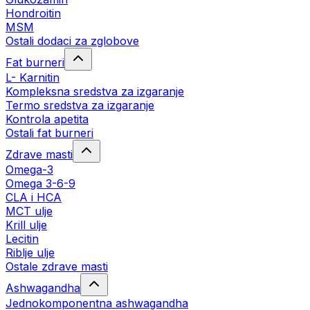
Hondroitin
MSM
Ostali dodaci za zglobove
Fat burneri
L- Karnitin
Kompleksna sredstva za izgaranje
Termo sredstva za izgaranje
Kontrola apetita
Ostali fat burneri
Zdrave masti
Omega-3
Omega 3-6-9
CLA i HCA
MCT ulje
Krill ulje
Lecitin
Riblje ulje
Ostale zdrave masti
Ashwagandha
Jednokomponentna ashwagandha