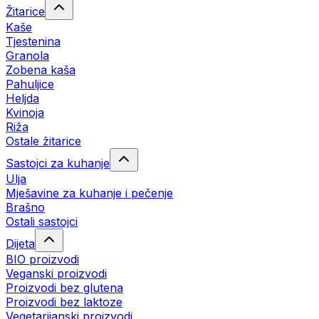
Žitarice
Kaše
Tjestenina
Granola
Zobena kaša
Pahuljice
Heljda
Kvinoja
Riža
Ostale žitarice
Sastojci za kuhanje
Ulja
Mješavine za kuhanje i pečenje
Brašno
Ostali sastojci
Dijeta
BIO proizvodi
Veganski proizvodi
Proizvodi bez glutena
Proizvodi bez laktoze
Vegetarijanski proizvodi