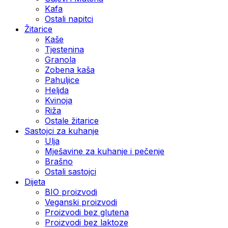
Kafa
Ostali napitci
Žitarice
Kaše
Tjestenina
Granola
Zobena kaša
Pahuljice
Heljda
Kvinoja
Riža
Ostale žitarice
Sastojci za kuhanje
Ulja
Mješavine za kuhanje i pečenje
Brašno
Ostali sastojci
Dijeta
BIO proizvodi
Veganski proizvodi
Proizvodi bez glutena
Proizvodi bez laktoze