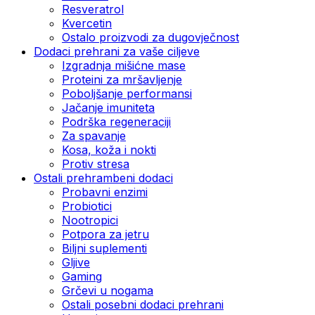
Resveratrol
Kvercetin
Ostalo proizvodi za dugovječnost
Dodaci prehrani za vaše ciljeve
Izgradnja mišićne mase
Proteini za mršavljenje
Poboljšanje performansi
Jačanje imuniteta
Podrška regeneraciji
Za spavanje
Kosa, koža i nokti
Protiv stresa
Ostali prehrambeni dodaci
Probavni enzimi
Probiotici
Nootropici
Potpora za jetru
Biljni suplementi
Gljive
Gaming
Grčevi u nogama
Ostali posebni dodaci prehrani