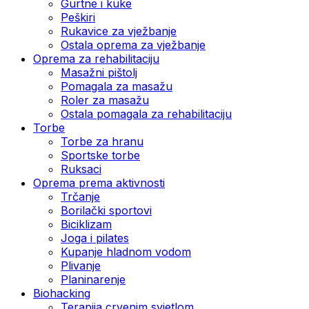
Gurtne i kuke
Peškiri
Rukavice za vježbanje
Ostala oprema za vježbanje
Oprema za rehabilitaciju
Masažni pištolj
Pomagala za masažu
Roler za masažu
Ostala pomagala za rehabilitaciju
Torbe
Torbe za hranu
Sportske torbe
Ruksaci
Oprema prema aktivnosti
Trčanje
Borilački sportovi
Biciklizam
Joga i pilates
Kupanje hladnom vodom
Plivanje
Planinarenje
Biohacking
Terapija crvenim svjetlom