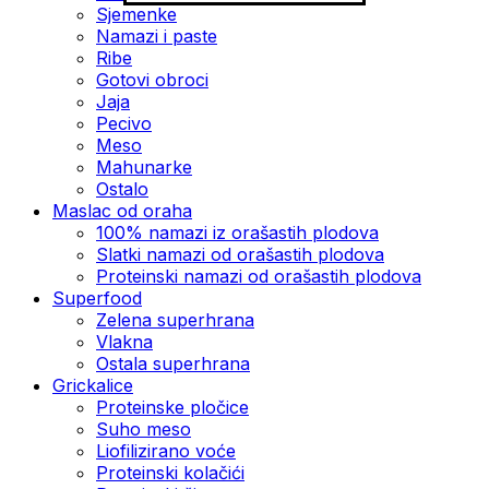
Sjemenke
Namazi i paste
Ribe
Gotovi obroci
Jaja
Pecivo
Meso
Mahunarke
Ostalo
Maslac od oraha
100% namazi iz orašastih plodova
Slatki namazi od orašastih plodova
Proteinski namazi od orašastih plodova
Superfood
Zelena superhrana
Vlakna
Ostala superhrana
Grickalice
Proteinske pločice
Suho meso
Liofilizirano voće
Proteinski kolačići