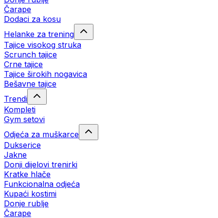
Čarape
Dodaci za kosu
Helanke za trening
Tajice visokog struka
Scrunch tajice
Crne tajice
Tajice širokih nogavica
Bešavne tajice
Trendi
Kompleti
Gym setovi
Odjeća za muškarce
Dukserice
Jakne
Donji dijelovi trenirki
Kratke hlače
Funkcionalna odjeća
Kupaći kostimi
Donje rublje
Čarape