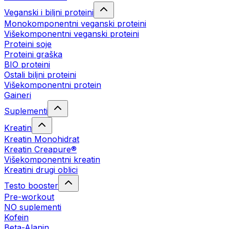
Veganski i biljni proteini
Monokomponentni veganski proteini
Višekomponentni veganski proteini
Proteini soje
Proteini graška
BIO proteini
Ostali biljni proteini
Višekomponentni protein
Gaineri
Suplementi
Kreatin
Kreatin Monohidrat
Kreatin Creapure®
Višekomponentni kreatin
Kreatini drugi oblici
Testo booster
Pre-workout
NO suplementi
Kofein
Beta-Alanin