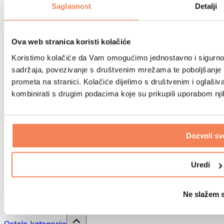
Sportske torbe
Saglasnost
Detalji
Ruksaci
Oprema prema aktivnosti
Trčanje
Ova web stranica koristi kolačiće
Borilački sportovi
Koristimo kolačiće da Vam omogućimo jednostavno i sigurno ko
Biciklizam
Joga i pilates
sadržaja, povezivanje s društvenim mrežama te poboljšanje k
Kupanje hladnom vodom
prometa na stranici. Kolačiće dijelimo s društvenim i oglaš
Plivanje
kombinirati s drugim podacima koje su prikupili uporabom nj
Planinarenje
Biohacking
Terapija crvenim svjetlom
Filteri i vrčevi za vodu
Dozvoli sv
Eko kućanstvo
Deterdženti za rublje
Uredi
Sredstva za čišćenje
Prirodna kozmetika
Ne slažem 
Gelovi za tuširanje i sapuni
Šamponi i kozmetika za kosu