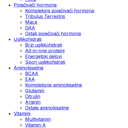
Pojačivači hormona
Kompleksni pojačivači hormona
Tribulus Terrestris
Maca
DAA
Ostali pojačivači hormona
Ugljikohidrati
Brzi ugljikohidrati
All-in-one proteini
Energetski gelovi
Spori ugljikohidrati
Aminokiseline
BCAA
EAA
Kompleksne aminokiseline
Glutamin
Citrulin
Arginin
Ostale aminokiseline
Vitamini
Multivitamin
Vitamin A