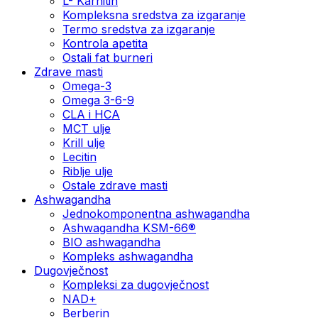
L- Karnitin
Kompleksna sredstva za izgaranje
Termo sredstva za izgaranje
Kontrola apetita
Ostali fat burneri
Zdrave masti
Omega-3
Omega 3-6-9
CLA i HCA
MCT ulje
Krill ulje
Lecitin
Riblje ulje
Ostale zdrave masti
Ashwagandha
Jednokomponentna ashwagandha
Ashwagandha KSM-66®
BIO ashwagandha
Kompleks ashwagandha
Dugovječnost
Kompleksi za dugovječnost
NAD+
Berberin