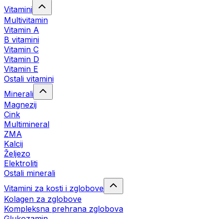
Vitamini
Multivitamin
Vitamin A
B vitamini
Vitamin C
Vitamin D
Vitamin E
Ostali vitamini
Minerali
Magnezij
Cink
Multimineral
ZMA
Kalcij
Željezo
Elektroliti
Ostali minerali
Vitamini za kosti i zglobove
Kolagen za zglobove
Kompleksna prehrana zglobova
Glukozamin