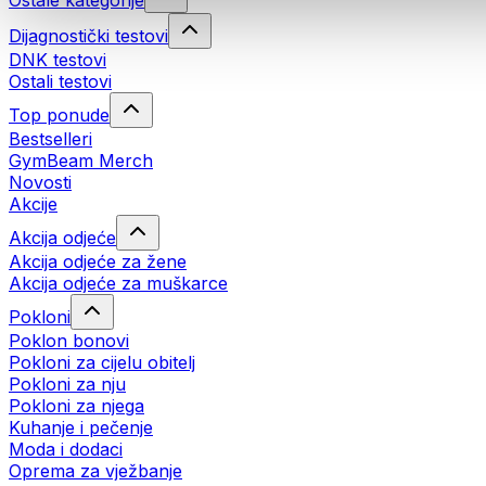
Ostale kategorije
Dijagnostički testovi
DNK testovi
Ostali testovi
Top ponude
Bestselleri
GymBeam Merch
Novosti
Akcije
Akcija odjeće
Akcija odjeće za žene
Akcija odjeće za muškarce
Pokloni
Poklon bonovi
Pokloni za cijelu obitelj
Pokloni za nju
Pokloni za njega
Kuhanje i pečenje
Moda i dodaci
Oprema za vježbanje