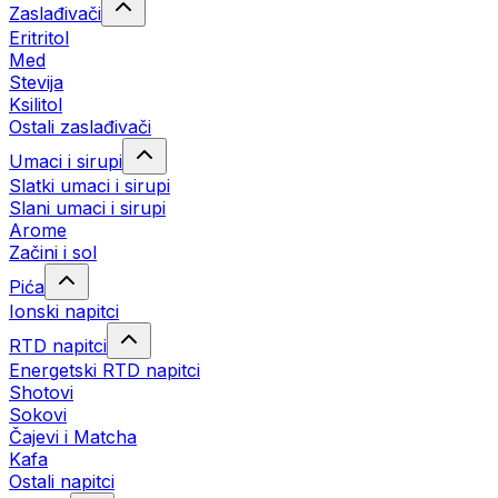
Zaslađivači
Eritritol
Med
Stevija
Ksilitol
Ostali zaslađivači
Umaci i sirupi
Slatki umaci i sirupi
Slani umaci i sirupi
Arome
Začini i sol
Pića
Ionski napitci
RTD napitci
Energetski RTD napitci
Shotovi
Sokovi
Čajevi i Matcha
Kafa
Ostali napitci