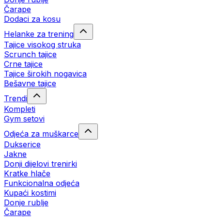
Čarape
Dodaci za kosu
Helanke za trening
Tajice visokog struka
Scrunch tajice
Crne tajice
Tajice širokih nogavica
Bešavne tajice
Trendi
Kompleti
Gym setovi
Odjeća za muškarce
Dukserice
Jakne
Donji dijelovi trenirki
Kratke hlače
Funkcionalna odjeća
Kupaći kostimi
Donje rublje
Čarape