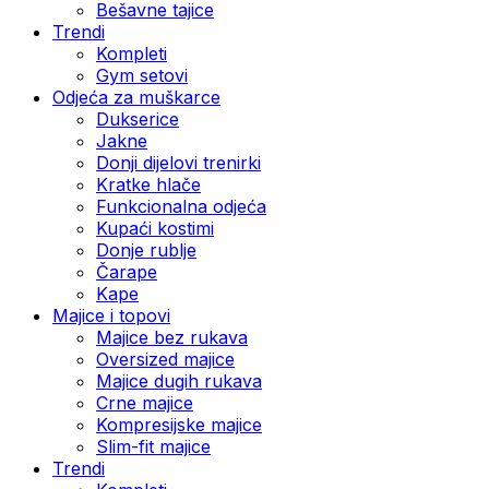
Bešavne tajice
Trendi
Kompleti
Gym setovi
Odjeća za muškarce
Dukserice
Jakne
Donji dijelovi trenirki
Kratke hlače
Funkcionalna odjeća
Kupaći kostimi
Donje rublje
Čarape
Kape
Majice i topovi
Majice bez rukava
Oversized majice
Majice dugih rukava
Crne majice
Kompresijske majice
Slim-fit majice
Trendi