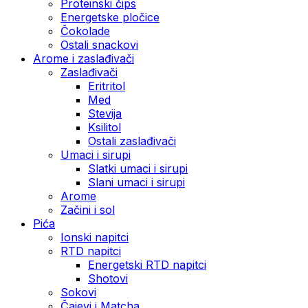
Proteinski čips
Energetske pločice
Čokolade
Ostali snackovi
Arome i zaslađivači
Zaslađivači
Eritritol
Med
Stevija
Ksilitol
Ostali zaslađivači
Umaci i sirupi
Slatki umaci i sirupi
Slani umaci i sirupi
Arome
Začini i sol
Pića
Ionski napitci
RTD napitci
Energetski RTD napitci
Shotovi
Sokovi
Čajevi i Matcha