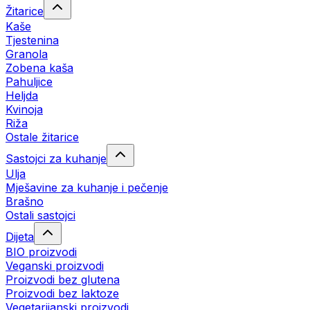
Žitarice
Kaše
Tjestenina
Granola
Zobena kaša
Pahuljice
Heljda
Kvinoja
Riža
Ostale žitarice
Sastojci za kuhanje
Ulja
Mješavine za kuhanje i pečenje
Brašno
Ostali sastojci
Dijeta
BIO proizvodi
Veganski proizvodi
Proizvodi bez glutena
Proizvodi bez laktoze
Vegetarijanski proizvodi