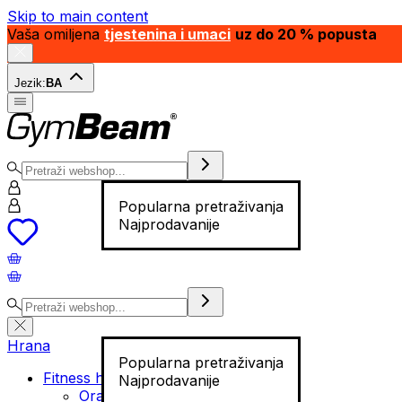
Skip to main content
Vaša omiljena
tjestenina i umaci
uz do 20 % popusta
Jezik:
BA
Popularna pretraživanja
Najprodavanije
Hrana
Popularna pretraživanja
Fitness hrana
Najprodavanije
Orašasti plodovi