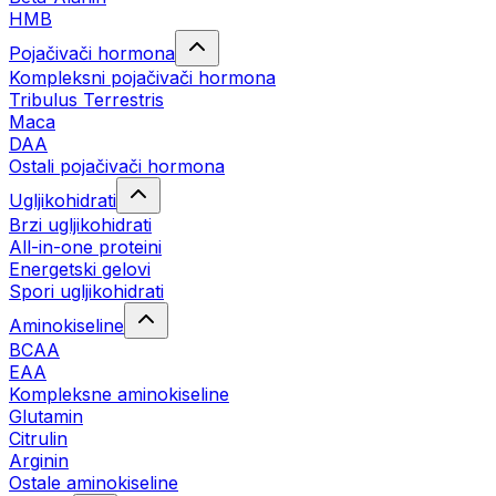
HMB
Pojačivači hormona
Kompleksni pojačivači hormona
Tribulus Terrestris
Maca
DAA
Ostali pojačivači hormona
Ugljikohidrati
Brzi ugljikohidrati
All-in-one proteini
Energetski gelovi
Spori ugljikohidrati
Aminokiseline
BCAA
EAA
Kompleksne aminokiseline
Glutamin
Citrulin
Arginin
Ostale aminokiseline