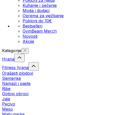
Pokloni za njega
Kuhanje i pečenje
Moda i dodaci
Oprema za vježbanje
Pokloni do 10€
Bestselleri
GymBeam Merch
Novosti
Akcije
Kategorije
Hrana
Fitness hrana
Orašasti plodovi
Sjemenke
Namazi i paste
Ribe
Gotovi obroci
Jaja
Pecivo
Meso
Mahunarke