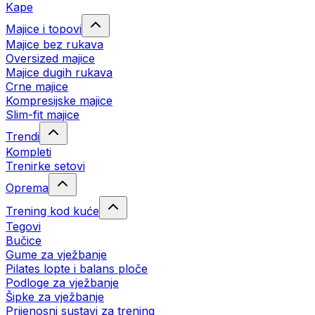
Kape
Majice i topovi
Majice bez rukava
Oversized majice
Majice dugih rukava
Crne majice
Kompresijske majice
Slim-fit majice
Trendi
Kompleti
Trenirke setovi
Oprema
Trening kod kuće
Tegovi
Bučice
Gume za vježbanje
Pilates lopte i balans ploče
Podloge za vježbanje
Šipke za vježbanje
Prijenosni sustavi za trening