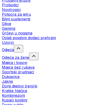
Probavni enzimi
Probiotici
Nootropici
Potpora za jetru
Biljni suplementi
Gljive
Gaming
Grčevi u nogama
Ostali posebni dodaci prehrani
Uzorci
Odjeća
Odjeća za žene
Majice i topovi
Majice bez rukava
Sportski grudnjaci
Dukserice
Jakne
Donji dijelovi trenirki
Kratke hlačice
Kombinezoni
Kupaći kostimi
Donje rublje