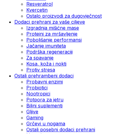
Resveratrol
Kvercetin
Ostalo proizvodi za dugovječnost
Dodaci prehrani za vaše ciljeve
Izgradnja mišićne mase
Proteini za mršavljenje
Poboljšanje performansi
Jačanje imuniteta
Podrška regeneraciji
Za spavanje
Kosa, koža i nokti
Protiv stresa
Ostali prehrambeni dodaci
Probavni enzimi
Probiotici
Nootropici
Potpora za jetru
Biljni suplementi
Gljive
Gaming
Grčevi u nogama
Ostali posebni dodaci prehrani