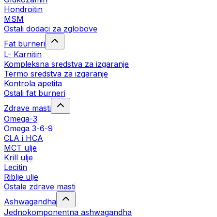
Hondroitin
MSM
Ostali dodaci za zglobove
Fat burneri
L- Karnitin
Kompleksna sredstva za izgaranje
Termo sredstva za izgaranje
Kontrola apetita
Ostali fat burneri
Zdrave masti
Omega-3
Omega 3-6-9
CLA i HCA
MCT ulje
Krill ulje
Lecitin
Riblje ulje
Ostale zdrave masti
Ashwagandha
Jednokomponentna ashwagandha