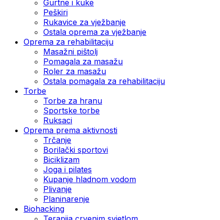
Gurtne i kuke
Peškiri
Rukavice za vježbanje
Ostala oprema za vježbanje
Oprema za rehabilitaciju
Masažni pištolj
Pomagala za masažu
Roler za masažu
Ostala pomagala za rehabilitaciju
Torbe
Torbe za hranu
Sportske torbe
Ruksaci
Oprema prema aktivnosti
Trčanje
Borilački sportovi
Biciklizam
Joga i pilates
Kupanje hladnom vodom
Plivanje
Planinarenje
Biohacking
Terapija crvenim svjetlom