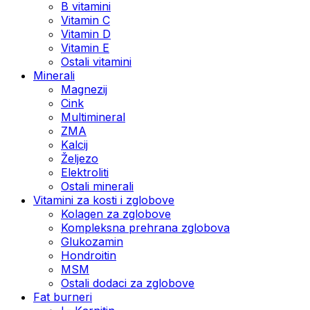
B vitamini
Vitamin C
Vitamin D
Vitamin E
Ostali vitamini
Minerali
Magnezij
Cink
Multimineral
ZMA
Kalcij
Željezo
Elektroliti
Ostali minerali
Vitamini za kosti i zglobove
Kolagen za zglobove
Kompleksna prehrana zglobova
Glukozamin
Hondroitin
MSM
Ostali dodaci za zglobove
Fat burneri