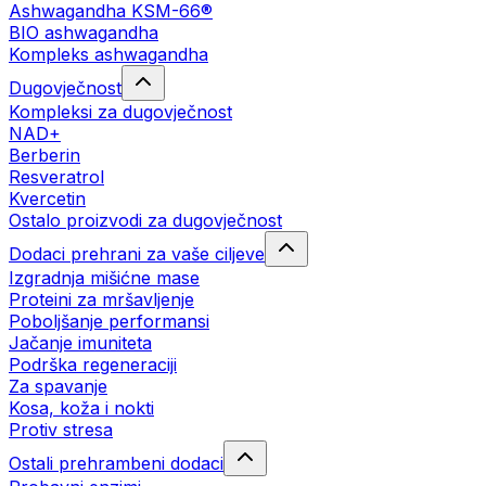
Ashwagandha KSM-66®
BIO ashwagandha
Kompleks ashwagandha
Dugovječnost
Kompleksi za dugovječnost
NAD+
Berberin
Resveratrol
Kvercetin
Ostalo proizvodi za dugovječnost
Dodaci prehrani za vaše ciljeve
Izgradnja mišićne mase
Proteini za mršavljenje
Poboljšanje performansi
Jačanje imuniteta
Podrška regeneraciji
Za spavanje
Kosa, koža i nokti
Protiv stresa
Ostali prehrambeni dodaci