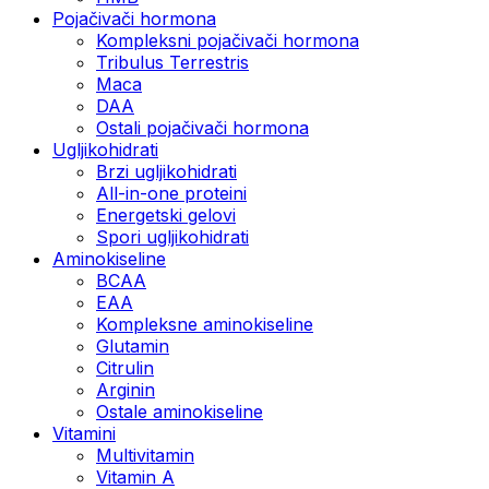
Pojačivači hormona
Kompleksni pojačivači hormona
Tribulus Terrestris
Maca
DAA
Ostali pojačivači hormona
Ugljikohidrati
Brzi ugljikohidrati
All-in-one proteini
Energetski gelovi
Spori ugljikohidrati
Aminokiseline
BCAA
EAA
Kompleksne aminokiseline
Glutamin
Citrulin
Arginin
Ostale aminokiseline
Vitamini
Multivitamin
Vitamin A