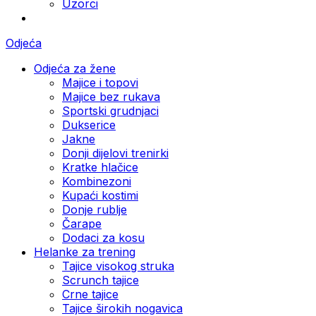
Uzorci
Odjeća
Odjeća za žene
Majice i topovi
Majice bez rukava
Sportski grudnjaci
Dukserice
Jakne
Donji dijelovi trenirki
Kratke hlačice
Kombinezoni
Kupaći kostimi
Donje rublje
Čarape
Dodaci za kosu
Helanke za trening
Tajice visokog struka
Scrunch tajice
Crne tajice
Tajice širokih nogavica