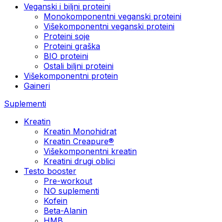
Veganski i biljni proteini
Monokomponentni veganski proteini
Višekomponentni veganski proteini
Proteini soje
Proteini graška
BIO proteini
Ostali biljni proteini
Višekomponentni protein
Gaineri
Suplementi
Kreatin
Kreatin Monohidrat
Kreatin Creapure®
Višekomponentni kreatin
Kreatini drugi oblici
Testo booster
Pre-workout
NO suplementi
Kofein
Beta-Alanin
HMB