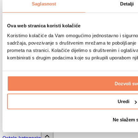
Sportske torbe
Saglasnost
Detalji
Ruksaci
Oprema prema aktivnosti
Trčanje
Ova web stranica koristi kolačiće
Borilački sportovi
Koristimo kolačiće da Vam omogućimo jednostavno i sigurno ko
Biciklizam
Joga i pilates
sadržaja, povezivanje s društvenim mrežama te poboljšanje k
Kupanje hladnom vodom
prometa na stranici. Kolačiće dijelimo s društvenim i oglaš
Plivanje
kombinirati s drugim podacima koje su prikupili uporabom nj
Planinarenje
Biohacking
Terapija crvenim svjetlom
Filteri i vrčevi za vodu
Dozvoli sv
Eko kućanstvo
Deterdženti za rublje
Uredi
Sredstva za čišćenje
Prirodna kozmetika
Ne slažem 
Gelovi za tuširanje i sapuni
Šamponi i kozmetika za kosu