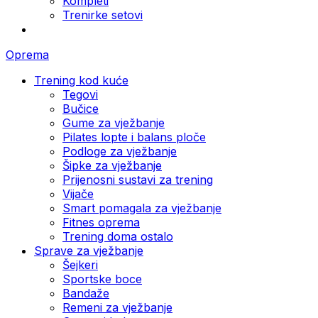
Kompleti
Trenirke setovi
Oprema
Trening kod kuće
Tegovi
Bučice
Gume za vježbanje
Pilates lopte i balans ploče
Podloge za vježbanje
Šipke za vježbanje
Prijenosni sustavi za trening
Vijače
Smart pomagala za vježbanje
Fitnes oprema
Trening doma ostalo
Sprave za vježbanje
Šejkeri
Sportske boce
Bandaže
Remeni za vježbanje