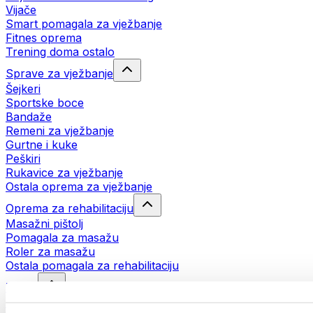
Vijače
Smart pomagala za vježbanje
Fitnes oprema
Trening doma ostalo
Sprave za vježbanje
Šejkeri
Sportske boce
Bandaže
Remeni za vježbanje
Gurtne i kuke
Peškiri
Rukavice za vježbanje
Ostala oprema za vježbanje
Oprema za rehabilitaciju
Masažni pištolj
Pomagala za masažu
Roler za masažu
Ostala pomagala za rehabilitaciju
Torbe
Torbe za hranu