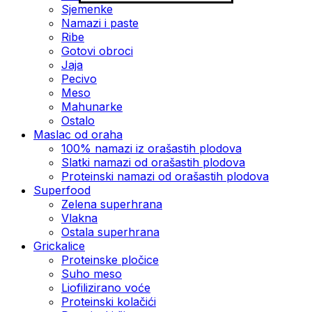
Sjemenke
Namazi i paste
Ribe
Gotovi obroci
Jaja
Pecivo
Meso
Mahunarke
Ostalo
Maslac od oraha
100% namazi iz orašastih plodova
Slatki namazi od orašastih plodova
Proteinski namazi od orašastih plodova
Superfood
Zelena superhrana
Vlakna
Ostala superhrana
Grickalice
Proteinske pločice
Suho meso
Liofilizirano voće
Proteinski kolačići