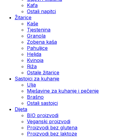
Kafa
Ostali napitci
Žitarice
Kaše
Tjestenina
Granola
Zobena kaša
Pahuljice
Heljda
Kvinoja
Riža
Ostale žitarice
Sastojci za kuhanje
Ulja
Mješavine za kuhanje i pečenje
Brašno
Ostali sastojci
Dijeta
BIO proizvodi
Veganski proizvodi
Proizvodi bez glutena
Proizvodi bez laktoze