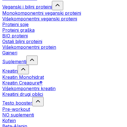
Veganski i biljni proteini
Monokomponentni veganski proteini
Višekomponentni veganski proteini
Proteini soje
Proteini graška
BIO proteini
Ostali biljni proteini
Višekomponentni protein
Gaineri
Suplementi
Kreatin
Kreatin Monohidrat
Kreatin Creapure®
Višekomponentni kreatin
Kreatini drugi oblici
Testo booster
Pre-workout
NO suplementi
Kofein
Beta-Alanin