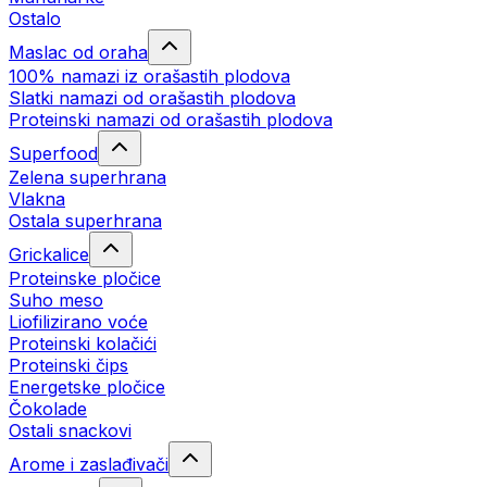
Ostalo
Maslac od oraha
100% namazi iz orašastih plodova
Slatki namazi od orašastih plodova
Proteinski namazi od orašastih plodova
Superfood
Zelena superhrana
Vlakna
Ostala superhrana
Grickalice
Proteinske pločice
Suho meso
Liofilizirano voće
Proteinski kolačići
Proteinski čips
Energetske pločice
Čokolade
Ostali snackovi
Arome i zaslađivači