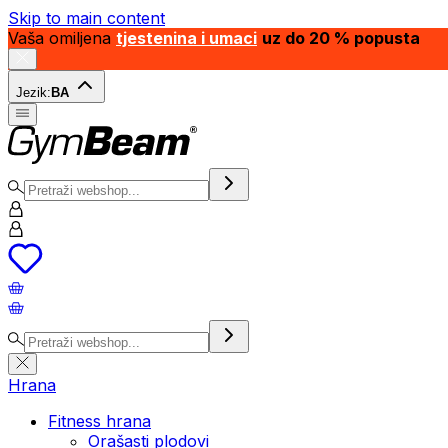
Skip to main content
Vaša omiljena
tjestenina i umaci
uz do 20 % popusta
Jezik:
BA
Hrana
Fitness hrana
Orašasti plodovi