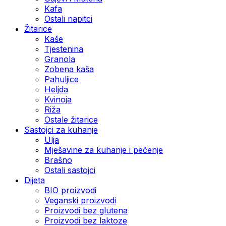
Kafa
Ostali napitci
Žitarice
Kaše
Tjestenina
Granola
Zobena kaša
Pahuljice
Heljda
Kvinoja
Riža
Ostale žitarice
Sastojci za kuhanje
Ulja
Mješavine za kuhanje i pečenje
Brašno
Ostali sastojci
Dijeta
BIO proizvodi
Veganski proizvodi
Proizvodi bez glutena
Proizvodi bez laktoze