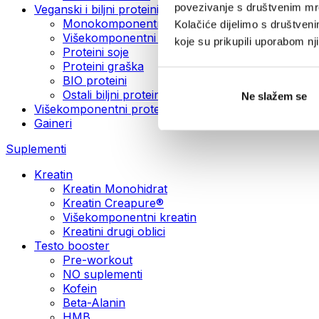
povezivanje s društvenim mre
Veganski i biljni proteini
Monokomponentni veganski proteini
Kolačiće dijelimo s društven
Višekomponentni veganski proteini
koje su prikupili uporabom n
Proteini soje
Proteini graška
BIO proteini
Ostali biljni proteini
Ne slažem se
Višekomponentni protein
Gaineri
Suplementi
Kreatin
Kreatin Monohidrat
Kreatin Creapure®
Višekomponentni kreatin
Kreatini drugi oblici
Testo booster
Pre-workout
NO suplementi
Kofein
Beta-Alanin
HMB