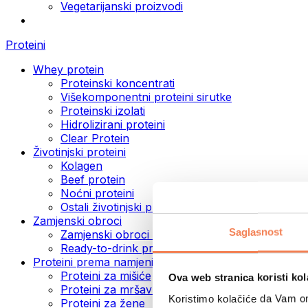
Vegetarijanski proizvodi
Proteini
Whey protein
Proteinski koncentrati
Višekomponentni proteini sirutke
Proteinski izolati
Hidrolizirani proteini
Clear Protein
Životinjski proteini
Kolagen
Beef protein
Noćni proteini
Ostali životinjski proteini
Zamjenski obroci
Saglasnost
Zamjenski obroci u prahu
Ready-to-drink proteinski napici
Proteini prema namjeni
Proteini za mišiće
Ova web stranica koristi kol
Proteini za mršavljenje
Koristimo kolačiće da Vam om
Proteini za žene