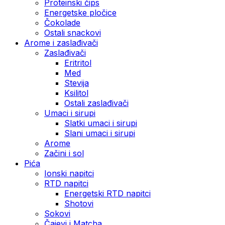
Proteinski čips
Energetske pločice
Čokolade
Ostali snackovi
Arome i zaslađivači
Zaslađivači
Eritritol
Med
Stevija
Ksilitol
Ostali zaslađivači
Umaci i sirupi
Slatki umaci i sirupi
Slani umaci i sirupi
Arome
Začini i sol
Pića
Ionski napitci
RTD napitci
Energetski RTD napitci
Shotovi
Sokovi
Čajevi i Matcha