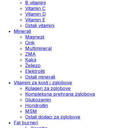
B vitamini
Vitamin C
Vitamin D
Vitamin E
Ostali vitamini
Minerali
Magnezij
Cink
Multimineral
ZMA
Kalcij
Željezo
Elektroliti
Ostali minerali
Vitamini za kosti i zglobove
Kolagen za zglobove
Kompleksna prehrana zglobova
Glukozamin
Hondroitin
MSM
Ostali dodaci za zglobove
Fat burneri