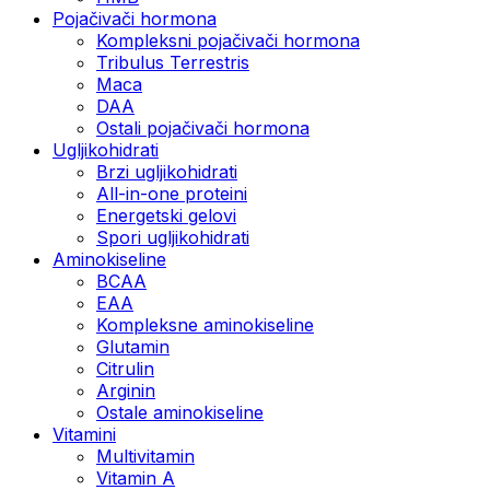
Pojačivači hormona
Kompleksni pojačivači hormona
Tribulus Terrestris
Maca
DAA
Ostali pojačivači hormona
Ugljikohidrati
Brzi ugljikohidrati
All-in-one proteini
Energetski gelovi
Spori ugljikohidrati
Aminokiseline
BCAA
EAA
Kompleksne aminokiseline
Glutamin
Citrulin
Arginin
Ostale aminokiseline
Vitamini
Multivitamin
Vitamin A