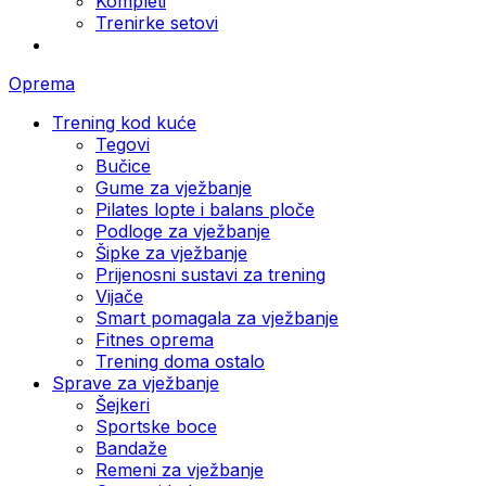
Kompleti
Trenirke setovi
Oprema
Trening kod kuće
Tegovi
Bučice
Gume za vježbanje
Pilates lopte i balans ploče
Podloge za vježbanje
Šipke za vježbanje
Prijenosni sustavi za trening
Vijače
Smart pomagala za vježbanje
Fitnes oprema
Trening doma ostalo
Sprave za vježbanje
Šejkeri
Sportske boce
Bandaže
Remeni za vježbanje