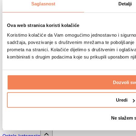
Sportske torbe
Saglasnost
Detalji
Ruksaci
Oprema prema aktivnosti
Trčanje
Ova web stranica koristi kolačiće
Borilački sportovi
Koristimo kolačiće da Vam omogućimo jednostavno i sigurno ko
Biciklizam
Joga i pilates
sadržaja, povezivanje s društvenim mrežama te poboljšanje k
Kupanje hladnom vodom
prometa na stranici. Kolačiće dijelimo s društvenim i oglaš
Plivanje
kombinirati s drugim podacima koje su prikupili uporabom nj
Planinarenje
Biohacking
Terapija crvenim svjetlom
Filteri i vrčevi za vodu
Dozvoli sv
Eko kućanstvo
Deterdženti za rublje
Uredi
Sredstva za čišćenje
Prirodna kozmetika
Ne slažem 
Gelovi za tuširanje i sapuni
Šamponi i kozmetika za kosu