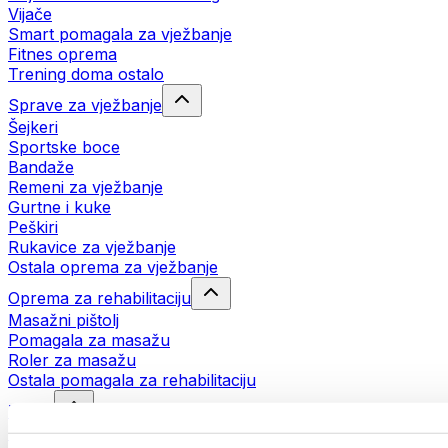
Vijače
Smart pomagala za vježbanje
Fitnes oprema
Trening doma ostalo
Sprave za vježbanje
Šejkeri
Sportske boce
Bandaže
Remeni za vježbanje
Gurtne i kuke
Peškiri
Rukavice za vježbanje
Ostala oprema za vježbanje
Oprema za rehabilitaciju
Masažni pištolj
Pomagala za masažu
Roler za masažu
Ostala pomagala za rehabilitaciju
Torbe
Torbe za hranu