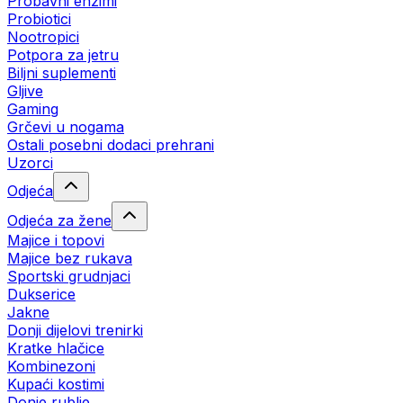
Probavni enzimi
Probiotici
Nootropici
Potpora za jetru
Biljni suplementi
Gljive
Gaming
Grčevi u nogama
Ostali posebni dodaci prehrani
Uzorci
Odjeća
Odjeća za žene
Majice i topovi
Majice bez rukava
Sportski grudnjaci
Dukserice
Jakne
Donji dijelovi trenirki
Kratke hlačice
Kombinezoni
Kupaći kostimi
Donje rublje