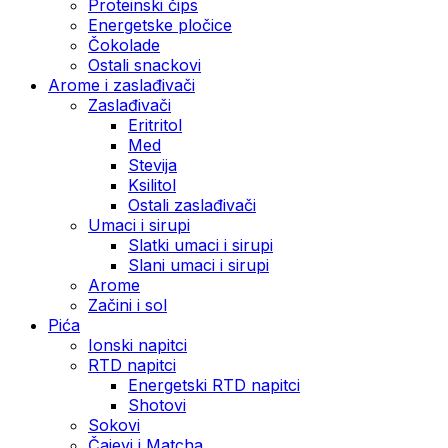
Proteinski čips
Energetske pločice
Čokolade
Ostali snackovi
Arome i zaslađivači
Zaslađivači
Eritritol
Med
Stevija
Ksilitol
Ostali zaslađivači
Umaci i sirupi
Slatki umaci i sirupi
Slani umaci i sirupi
Arome
Začini i sol
Pića
Ionski napitci
RTD napitci
Energetski RTD napitci
Shotovi
Sokovi
Čajevi i Matcha