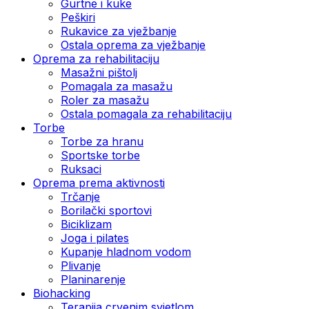
Gurtne i kuke
Peškiri
Rukavice za vježbanje
Ostala oprema za vježbanje
Oprema za rehabilitaciju
Masažni pištolj
Pomagala za masažu
Roler za masažu
Ostala pomagala za rehabilitaciju
Torbe
Torbe za hranu
Sportske torbe
Ruksaci
Oprema prema aktivnosti
Trčanje
Borilački sportovi
Biciklizam
Joga i pilates
Kupanje hladnom vodom
Plivanje
Planinarenje
Biohacking
Terapija crvenim svjetlom