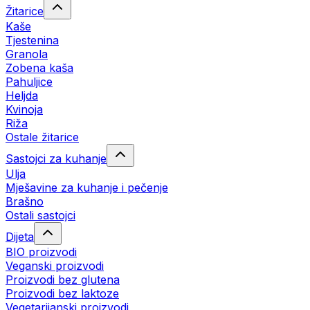
Žitarice
Kaše
Tjestenina
Granola
Zobena kaša
Pahuljice
Heljda
Kvinoja
Riža
Ostale žitarice
Sastojci za kuhanje
Ulja
Mješavine za kuhanje i pečenje
Brašno
Ostali sastojci
Dijeta
BIO proizvodi
Veganski proizvodi
Proizvodi bez glutena
Proizvodi bez laktoze
Vegetarijanski proizvodi