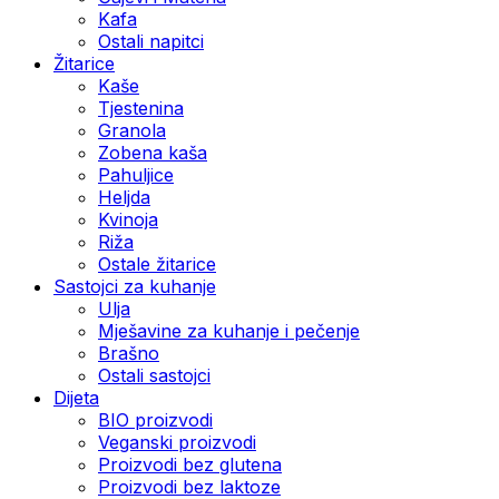
Kafa
Ostali napitci
Žitarice
Kaše
Tjestenina
Granola
Zobena kaša
Pahuljice
Heljda
Kvinoja
Riža
Ostale žitarice
Sastojci za kuhanje
Ulja
Mješavine za kuhanje i pečenje
Brašno
Ostali sastojci
Dijeta
BIO proizvodi
Veganski proizvodi
Proizvodi bez glutena
Proizvodi bez laktoze