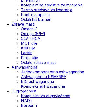
L- Karnitin
Kompleksna sredstva za izgaranje
Termo sredstva za izgaranje
Kontrola apetita
Ostali fat burneri
Zdrave masti
Omega-3
Omega 3-6-9
CLA i HCA
MCT ulje
Krill ulje
Lecitin
Riblje ulje
Ostale zdrave masti
Ashwagandha
Jednokomponentna ashwagandha
Ashwagandha KSM-66®
BIO ashwagandha
Kompleks ashwagandha
Dugovječnost
Kompleksi za dugovječnost
NAD+
Berberin