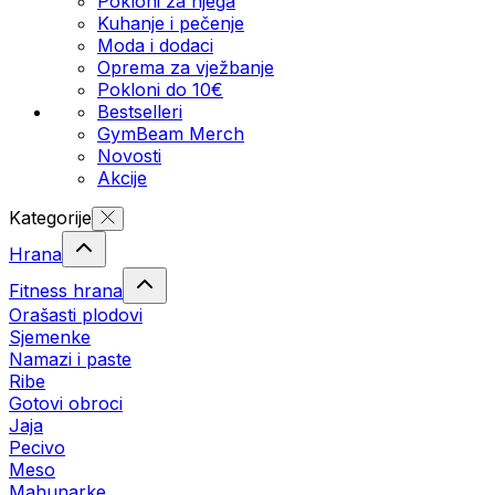
Pokloni za njega
Kuhanje i pečenje
Moda i dodaci
Oprema za vježbanje
Pokloni do 10€
Bestselleri
GymBeam Merch
Novosti
Akcije
Kategorije
Hrana
Fitness hrana
Orašasti plodovi
Sjemenke
Namazi i paste
Ribe
Gotovi obroci
Jaja
Pecivo
Meso
Mahunarke