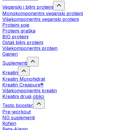
Veganski i biljni proteini
Monokomponentni veganski proteini
Višekomponentni veganski proteini
Proteini soje
Proteini graška
BIO proteini
Ostali biljni proteini
Višekomponentni protein
Gaineri
Suplementi
Kreatin
Kreatin Monohidrat
Kreatin Creapure®
Višekomponentni kreatin
Kreatini drugi oblici
Testo booster
Pre-workout
NO suplementi
Kofein
Beta-Alanin