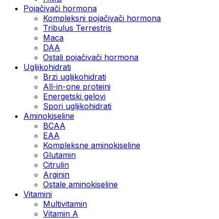
Pojačivači hormona
Kompleksni pojačivači hormona
Tribulus Terrestris
Maca
DAA
Ostali pojačivači hormona
Ugljikohidrati
Brzi ugljikohidrati
All-in-one proteini
Energetski gelovi
Spori ugljikohidrati
Aminokiseline
BCAA
EAA
Kompleksne aminokiseline
Glutamin
Citrulin
Arginin
Ostale aminokiseline
Vitamini
Multivitamin
Vitamin A