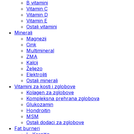
B vitamini
Vitamin C
Vitamin D
Vitamin E
Ostali vitamini
Minerali
Magnezij
Cink
Multimineral
ZMA
Kalcij
Željezo
Elektroliti
Ostali minerali
Vitamini za kosti i zglobove
Kolagen za zglobove
Kompleksna prehrana zglobova
Glukozamin
Hondroitin
MSM
Ostali dodaci za zglobove
Fat burneri