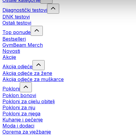
Ostale kategorije
Dijagnostički testovi
DNK testovi
Ostali testovi
Top ponude
Bestselleri
GymBeam Merch
Novosti
Akcije
Akcija odjeće
Akcija odjeće za žene
Akcija odjeće za muškarce
Pokloni
Poklon bonovi
Pokloni za cijelu obitelj
Pokloni za nju
Pokloni za njega
Kuhanje i pečenje
Moda i dodaci
Oprema za vježbanje