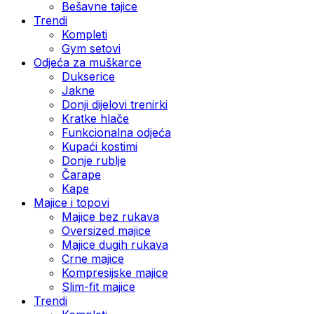
Bešavne tajice
Trendi
Kompleti
Gym setovi
Odjeća za muškarce
Dukserice
Jakne
Donji dijelovi trenirki
Kratke hlače
Funkcionalna odjeća
Kupaći kostimi
Donje rublje
Čarape
Kape
Majice i topovi
Majice bez rukava
Oversized majice
Majice dugih rukava
Crne majice
Kompresijske majice
Slim-fit majice
Trendi