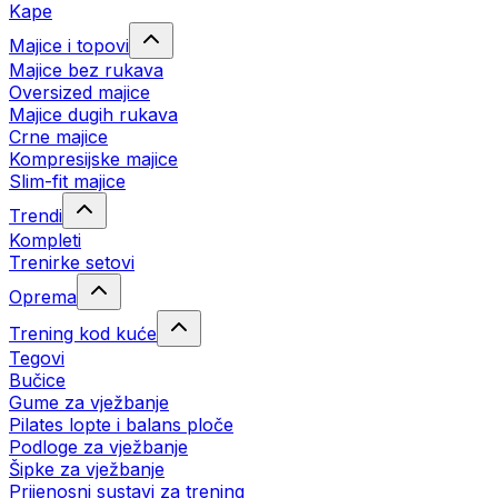
Kape
Majice i topovi
Majice bez rukava
Oversized majice
Majice dugih rukava
Crne majice
Kompresijske majice
Slim-fit majice
Trendi
Kompleti
Trenirke setovi
Oprema
Trening kod kuće
Tegovi
Bučice
Gume za vježbanje
Pilates lopte i balans ploče
Podloge za vježbanje
Šipke za vježbanje
Prijenosni sustavi za trening