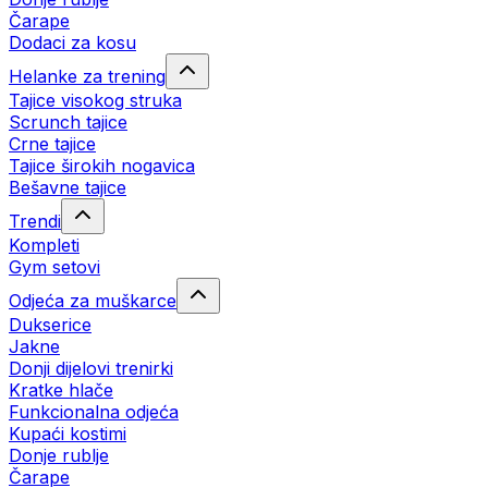
Čarape
Dodaci za kosu
Helanke za trening
Tajice visokog struka
Scrunch tajice
Crne tajice
Tajice širokih nogavica
Bešavne tajice
Trendi
Kompleti
Gym setovi
Odjeća za muškarce
Dukserice
Jakne
Donji dijelovi trenirki
Kratke hlače
Funkcionalna odjeća
Kupaći kostimi
Donje rublje
Čarape