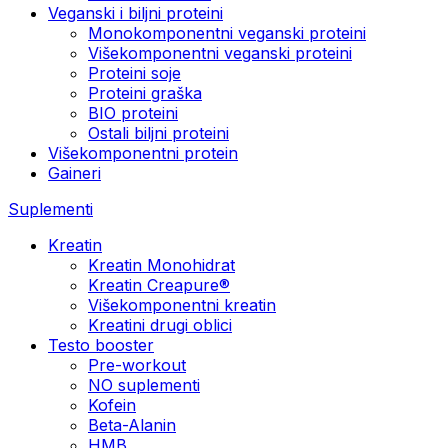
Veganski i biljni proteini
Monokomponentni veganski proteini
Višekomponentni veganski proteini
Proteini soje
Proteini graška
BIO proteini
Ostali biljni proteini
Višekomponentni protein
Gaineri
Suplementi
Kreatin
Kreatin Monohidrat
Kreatin Creapure®
Višekomponentni kreatin
Kreatini drugi oblici
Testo booster
Pre-workout
NO suplementi
Kofein
Beta-Alanin
HMB