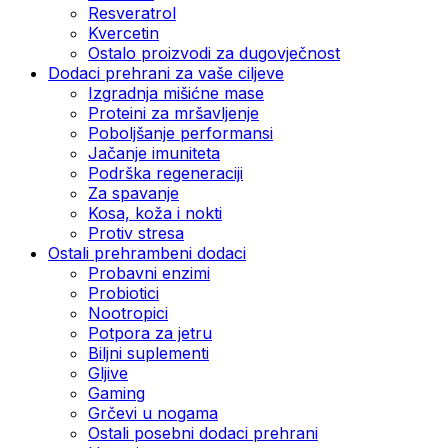
Resveratrol
Kvercetin
Ostalo proizvodi za dugovječnost
Dodaci prehrani za vaše ciljeve
Izgradnja mišićne mase
Proteini za mršavljenje
Poboljšanje performansi
Jačanje imuniteta
Podrška regeneraciji
Za spavanje
Kosa, koža i nokti
Protiv stresa
Ostali prehrambeni dodaci
Probavni enzimi
Probiotici
Nootropici
Potpora za jetru
Biljni suplementi
Gljive
Gaming
Grčevi u nogama
Ostali posebni dodaci prehrani