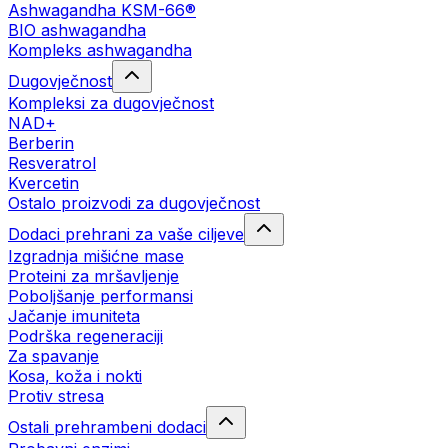
Ashwagandha KSM-66®
BIO ashwagandha
Kompleks ashwagandha
Dugovječnost
Kompleksi za dugovječnost
NAD+
Berberin
Resveratrol
Kvercetin
Ostalo proizvodi za dugovječnost
Dodaci prehrani za vaše ciljeve
Izgradnja mišićne mase
Proteini za mršavljenje
Poboljšanje performansi
Jačanje imuniteta
Podrška regeneraciji
Za spavanje
Kosa, koža i nokti
Protiv stresa
Ostali prehrambeni dodaci