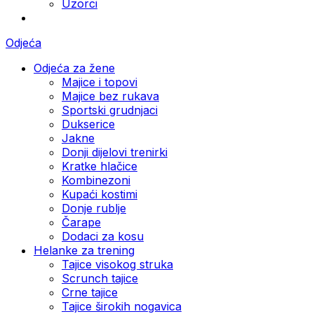
Uzorci
Odjeća
Odjeća za žene
Majice i topovi
Majice bez rukava
Sportski grudnjaci
Dukserice
Jakne
Donji dijelovi trenirki
Kratke hlačice
Kombinezoni
Kupaći kostimi
Donje rublje
Čarape
Dodaci za kosu
Helanke za trening
Tajice visokog struka
Scrunch tajice
Crne tajice
Tajice širokih nogavica