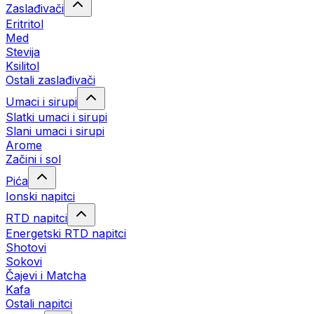
Zaslađivači
Eritritol
Med
Stevija
Ksilitol
Ostali zaslađivači
Umaci i sirupi
Slatki umaci i sirupi
Slani umaci i sirupi
Arome
Začini i sol
Pića
Ionski napitci
RTD napitci
Energetski RTD napitci
Shotovi
Sokovi
Čajevi i Matcha
Kafa
Ostali napitci