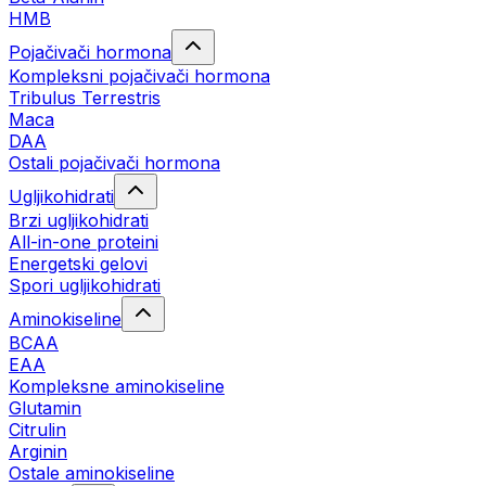
HMB
Pojačivači hormona
Kompleksni pojačivači hormona
Tribulus Terrestris
Maca
DAA
Ostali pojačivači hormona
Ugljikohidrati
Brzi ugljikohidrati
All-in-one proteini
Energetski gelovi
Spori ugljikohidrati
Aminokiseline
BCAA
EAA
Kompleksne aminokiseline
Glutamin
Citrulin
Arginin
Ostale aminokiseline