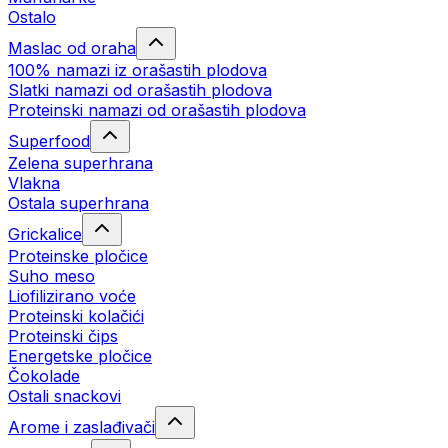
Ostalo
Maslac od oraha
100% namazi iz orašastih plodova
Slatki namazi od orašastih plodova
Proteinski namazi od orašastih plodova
Superfood
Zelena superhrana
Vlakna
Ostala superhrana
Grickalice
Proteinske pločice
Suho meso
Liofilizirano voće
Proteinski kolačići
Proteinski čips
Energetske pločice
Čokolade
Ostali snackovi
Arome i zaslađivači