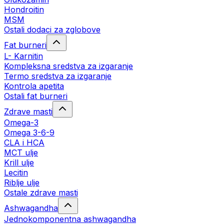
Hondroitin
MSM
Ostali dodaci za zglobove
Fat burneri
L- Karnitin
Kompleksna sredstva za izgaranje
Termo sredstva za izgaranje
Kontrola apetita
Ostali fat burneri
Zdrave masti
Omega-3
Omega 3-6-9
CLA i HCA
MCT ulje
Krill ulje
Lecitin
Riblje ulje
Ostale zdrave masti
Ashwagandha
Jednokomponentna ashwagandha