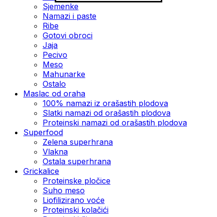
Sjemenke
Namazi i paste
Ribe
Gotovi obroci
Jaja
Pecivo
Meso
Mahunarke
Ostalo
Maslac od oraha
100% namazi iz orašastih plodova
Slatki namazi od orašastih plodova
Proteinski namazi od orašastih plodova
Superfood
Zelena superhrana
Vlakna
Ostala superhrana
Grickalice
Proteinske pločice
Suho meso
Liofilizirano voće
Proteinski kolačići