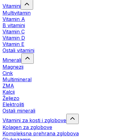
Vitamini
Multivitamin
Vitamin A
B vitamini
Vitamin C
Vitamin D
Vitamin E
Ostali vitamini
Minerali
Magnezij
Cink
Multimineral
ZMA
Kalcij
Željezo
Elektroliti
Ostali minerali
Vitamini za kosti i zglobove
Kolagen za zglobove
Kompleksna prehrana zglobova
Glukozamin