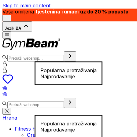
Skip to main content
Vaša omiljena
tjestenina i umaci
uz do 20 % popusta
Jezik:
BA
Popularna pretraživanja
Najprodavanije
Hrana
Popularna pretraživanja
Fitness hrana
Najprodavanije
Orašasti plodovi