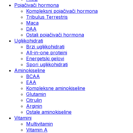
Pojačivači hormona
Kompleksni pojačivači hormona
Tribulus Terrestris
Maca
DAA
Ostali pojačivači hormona
Ugljikohidrati
Brzi ugljikohidrati
All-in-one proteini
Energetski gelovi
Spori ugljikohidrati
Aminokiseline
BCAA
EAA
Kompleksne aminokiseline
Glutamin
Citrulin
Arginin
Ostale aminokiseline
Vitamini
Multivitamin
Vitamin A