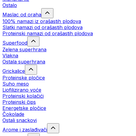
Ostalo
Maslac od oraha
100% namazi iz orašastih plodova
Slatki namazi od orašastih plodova
Proteinski namazi od orašastih plodova
Superfood
Zelena superhrana
Vlakna
Ostala superhrana
Grickalice
Proteinske pločice
Suho meso
Liofilizirano voće
Proteinski kolačići
Proteinski čips
Energetske pločice
Čokolade
Ostali snackovi
Arome i zaslađivači