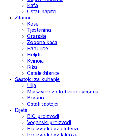
Kafa
Ostali napitci
Žitarice
Kaše
Tjestenina
Granola
Zobena kaša
Pahuljice
Heljda
Kvinoja
Riža
Ostale žitarice
Sastojci za kuhanje
Ulja
Mješavine za kuhanje i pečenje
Brašno
Ostali sastojci
Dijeta
BIO proizvodi
Veganski proizvodi
Proizvodi bez glutena
Proizvodi bez laktoze