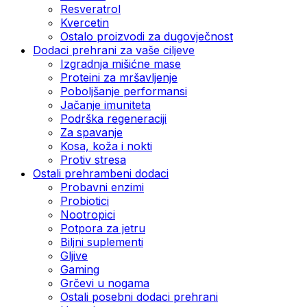
Resveratrol
Kvercetin
Ostalo proizvodi za dugovječnost
Dodaci prehrani za vaše ciljeve
Izgradnja mišićne mase
Proteini za mršavljenje
Poboljšanje performansi
Jačanje imuniteta
Podrška regeneraciji
Za spavanje
Kosa, koža i nokti
Protiv stresa
Ostali prehrambeni dodaci
Probavni enzimi
Probiotici
Nootropici
Potpora za jetru
Biljni suplementi
Gljive
Gaming
Grčevi u nogama
Ostali posebni dodaci prehrani