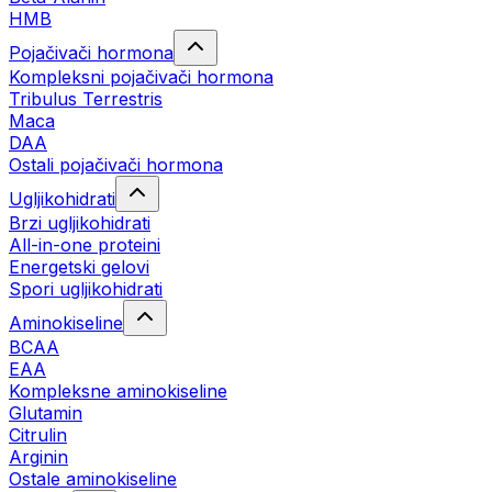
HMB
Pojačivači hormona
Kompleksni pojačivači hormona
Tribulus Terrestris
Maca
DAA
Ostali pojačivači hormona
Ugljikohidrati
Brzi ugljikohidrati
All-in-one proteini
Energetski gelovi
Spori ugljikohidrati
Aminokiseline
BCAA
EAA
Kompleksne aminokiseline
Glutamin
Citrulin
Arginin
Ostale aminokiseline