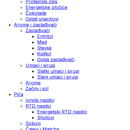
Proteinski čips
Energetske pločice
Čokolade
Ostali snackovi
Arome i zaslađivači
Zaslađivači
Eritritol
Med
Stevija
Ksilitol
Ostali zaslađivači
Umaci i sirupi
Slatki umaci i sirupi
Slani umaci i sirupi
Arome
Začini i sol
Pića
Ionski napitci
RTD napitci
Energetski RTD napitci
Shotovi
Sokovi
Čajevi i Matcha