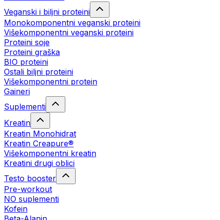
Veganski i biljni proteini
Monokomponentni veganski proteini
Višekomponentni veganski proteini
Proteini soje
Proteini graška
BIO proteini
Ostali biljni proteini
Višekomponentni protein
Gaineri
Suplementi
Kreatin
Kreatin Monohidrat
Kreatin Creapure®
Višekomponentni kreatin
Kreatini drugi oblici
Testo booster
Pre-workout
NO suplementi
Kofein
Beta-Alanin