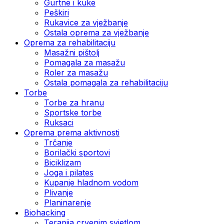
Gurtne i kuke
Peškiri
Rukavice za vježbanje
Ostala oprema za vježbanje
Oprema za rehabilitaciju
Masažni pištolj
Pomagala za masažu
Roler za masažu
Ostala pomagala za rehabilitaciju
Torbe
Torbe za hranu
Sportske torbe
Ruksaci
Oprema prema aktivnosti
Trčanje
Borilački sportovi
Biciklizam
Joga i pilates
Kupanje hladnom vodom
Plivanje
Planinarenje
Biohacking
Terapija crvenim svjetlom