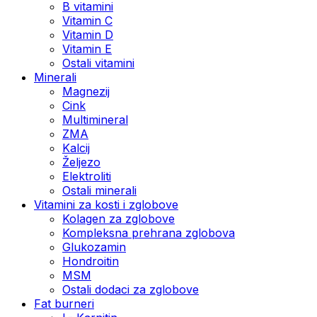
B vitamini
Vitamin C
Vitamin D
Vitamin E
Ostali vitamini
Minerali
Magnezij
Cink
Multimineral
ZMA
Kalcij
Željezo
Elektroliti
Ostali minerali
Vitamini za kosti i zglobove
Kolagen za zglobove
Kompleksna prehrana zglobova
Glukozamin
Hondroitin
MSM
Ostali dodaci za zglobove
Fat burneri