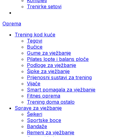
Kompleti
Trenirke setovi
Oprema
Trening kod kuće
Tegovi
Bučice
Gume za vježbanje
Pilates lopte i balans ploče
Podloge za vježbanje
Šipke za vježbanje
Prijenosni sustavi za trening
Vijače
Smart pomagala za vježbanje
Fitnes oprema
Trening doma ostalo
Sprave za vježbanje
Šejkeri
Sportske boce
Bandaže
Remeni za vježbanje