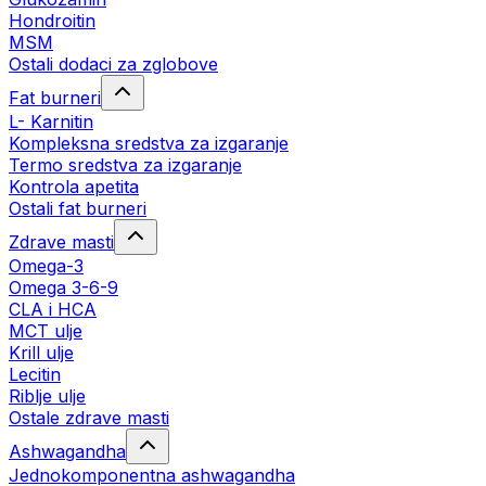
Hondroitin
MSM
Ostali dodaci za zglobove
Fat burneri
L- Karnitin
Kompleksna sredstva za izgaranje
Termo sredstva za izgaranje
Kontrola apetita
Ostali fat burneri
Zdrave masti
Omega-3
Omega 3-6-9
CLA i HCA
MCT ulje
Krill ulje
Lecitin
Riblje ulje
Ostale zdrave masti
Ashwagandha
Jednokomponentna ashwagandha