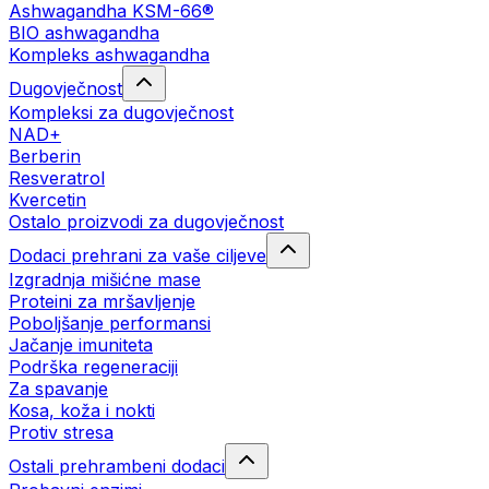
Ashwagandha KSM-66®
BIO ashwagandha
Kompleks ashwagandha
Dugovječnost
Kompleksi za dugovječnost
NAD+
Berberin
Resveratrol
Kvercetin
Ostalo proizvodi za dugovječnost
Dodaci prehrani za vaše ciljeve
Izgradnja mišićne mase
Proteini za mršavljenje
Poboljšanje performansi
Jačanje imuniteta
Podrška regeneraciji
Za spavanje
Kosa, koža i nokti
Protiv stresa
Ostali prehrambeni dodaci