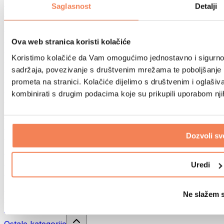
Sportske torbe
Saglasnost
Detalji
Ruksaci
Oprema prema aktivnosti
Trčanje
Ova web stranica koristi kolačiće
Borilački sportovi
Koristimo kolačiće da Vam omogućimo jednostavno i sigurno ko
Biciklizam
Joga i pilates
sadržaja, povezivanje s društvenim mrežama te poboljšanje k
Kupanje hladnom vodom
prometa na stranici. Kolačiće dijelimo s društvenim i oglaš
Plivanje
kombinirati s drugim podacima koje su prikupili uporabom nj
Planinarenje
Biohacking
Terapija crvenim svjetlom
Filteri i vrčevi za vodu
Dozvoli sv
Eko kućanstvo
Deterdženti za rublje
Uredi
Sredstva za čišćenje
Prirodna kozmetika
Ne slažem 
Gelovi za tuširanje i sapuni
Šamponi i kozmetika za kosu