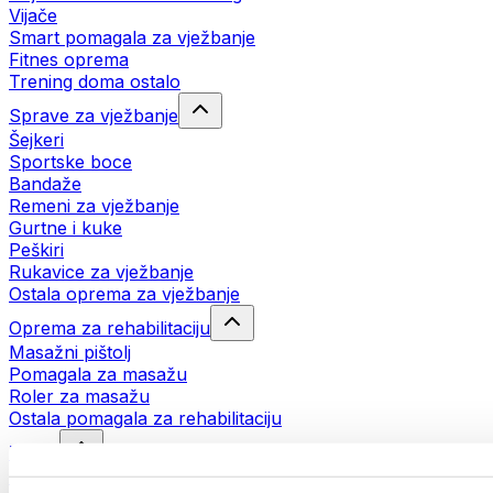
Vijače
Smart pomagala za vježbanje
Fitnes oprema
Trening doma ostalo
Sprave za vježbanje
Šejkeri
Sportske boce
Bandaže
Remeni za vježbanje
Gurtne i kuke
Peškiri
Rukavice za vježbanje
Ostala oprema za vježbanje
Oprema za rehabilitaciju
Masažni pištolj
Pomagala za masažu
Roler za masažu
Ostala pomagala za rehabilitaciju
Torbe
Torbe za hranu