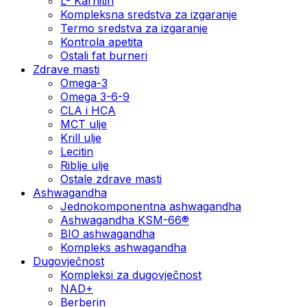
L- Karnitin
Kompleksna sredstva za izgaranje
Termo sredstva za izgaranje
Kontrola apetita
Ostali fat burneri
Zdrave masti
Omega-3
Omega 3-6-9
CLA i HCA
MCT ulje
Krill ulje
Lecitin
Riblje ulje
Ostale zdrave masti
Ashwagandha
Jednokomponentna ashwagandha
Ashwagandha KSM-66®
BIO ashwagandha
Kompleks ashwagandha
Dugovječnost
Kompleksi za dugovječnost
NAD+
Berberin