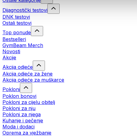
Ostale kategorije
Dijagnostički testovi
DNK testovi
Ostali testovi
Top ponude
Bestselleri
GymBeam Merch
Novosti
Akcije
Akcija odjeće
Akcija odjeće za žene
Akcija odjeće za muškarce
Pokloni
Poklon bonovi
Pokloni za cijelu obitelj
Pokloni za nju
Pokloni za njega
Kuhanje i pečenje
Moda i dodaci
Oprema za vježbanje