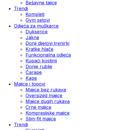
Bešavne tajice
Trendi
Kompleti
Gym setovi
Odjeća za muškarce
Dukserice
Jakne
Donji dijelovi trenirki
Kratke hlače
Funkcionalna odjeća
Kupaći kostimi
Donje rublje
Čarape
Kape
Majice i topovi
Majice bez rukava
Oversized majice
Majice dugih rukava
Crne majice
Kompresijske majice
Slim-fit majice
Trendi