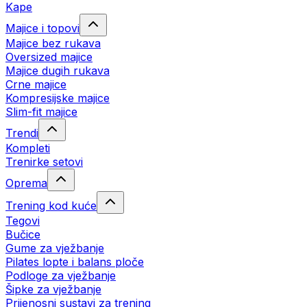
Kape
Majice i topovi
Majice bez rukava
Oversized majice
Majice dugih rukava
Crne majice
Kompresijske majice
Slim-fit majice
Trendi
Kompleti
Trenirke setovi
Oprema
Trening kod kuće
Tegovi
Bučice
Gume za vježbanje
Pilates lopte i balans ploče
Podloge za vježbanje
Šipke za vježbanje
Prijenosni sustavi za trening