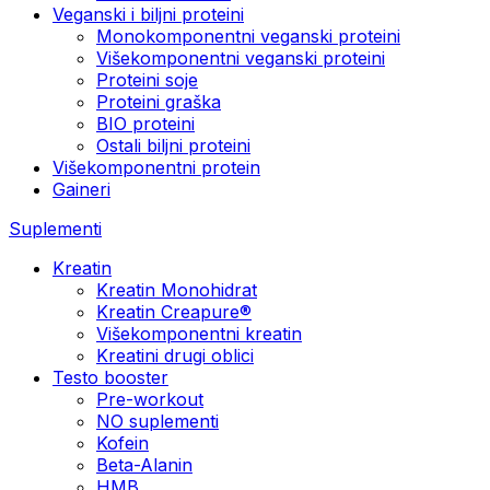
Veganski i biljni proteini
Monokomponentni veganski proteini
Višekomponentni veganski proteini
Proteini soje
Proteini graška
BIO proteini
Ostali biljni proteini
Višekomponentni protein
Gaineri
Suplementi
Kreatin
Kreatin Monohidrat
Kreatin Creapure®
Višekomponentni kreatin
Kreatini drugi oblici
Testo booster
Pre-workout
NO suplementi
Kofein
Beta-Alanin
HMB