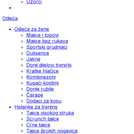
Uzorci
Odjeća
Odjeća za žene
Majice i topovi
Majice bez rukava
Sportski grudnjaci
Dukserice
Jakne
Donji dijelovi trenirki
Kratke hlačice
Kombinezoni
Kupaći kostimi
Donje rublje
Čarape
Dodaci za kosu
Helanke za trening
Tajice visokog struka
Scrunch tajice
Crne tajice
Tajice širokih nogavica