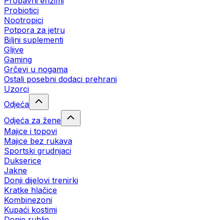
Probavni enzimi
Probiotici
Nootropici
Potpora za jetru
Biljni suplementi
Gljive
Gaming
Grčevi u nogama
Ostali posebni dodaci prehrani
Uzorci
Odjeća
Odjeća za žene
Majice i topovi
Majice bez rukava
Sportski grudnjaci
Dukserice
Jakne
Donji dijelovi trenirki
Kratke hlačice
Kombinezoni
Kupaći kostimi
Donje rublje