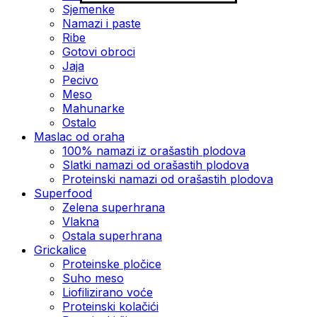
Sjemenke
Namazi i paste
Ribe
Gotovi obroci
Jaja
Pecivo
Meso
Mahunarke
Ostalo
Maslac od oraha
100% namazi iz orašastih plodova
Slatki namazi od orašastih plodova
Proteinski namazi od orašastih plodova
Superfood
Zelena superhrana
Vlakna
Ostala superhrana
Grickalice
Proteinske pločice
Suho meso
Liofilizirano voće
Proteinski kolačići