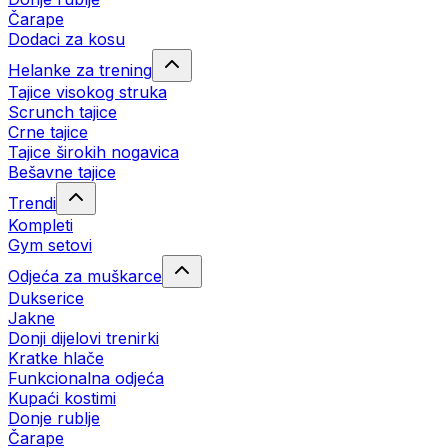
Čarape
Dodaci za kosu
Helanke za trening
Tajice visokog struka
Scrunch tajice
Crne tajice
Tajice širokih nogavica
Bešavne tajice
Trendi
Kompleti
Gym setovi
Odjeća za muškarce
Dukserice
Jakne
Donji dijelovi trenirki
Kratke hlače
Funkcionalna odjeća
Kupaći kostimi
Donje rublje
Čarape