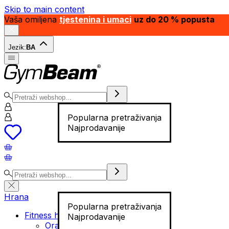
Skip to main content
Vaša omiljena
tjestenina i umaci
uz do 20 % popusta
Jezik:
BA
Popularna pretraživanja
Najprodavanije
Hrana
Popularna pretraživanja
Fitness hrana
Najprodavanije
Orašasti plodovi