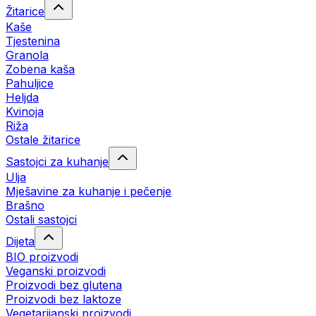
Žitarice
Kaše
Tjestenina
Granola
Zobena kaša
Pahuljice
Heljda
Kvinoja
Riža
Ostale žitarice
Sastojci za kuhanje
Ulja
Mješavine za kuhanje i pečenje
Brašno
Ostali sastojci
Dijeta
BIO proizvodi
Veganski proizvodi
Proizvodi bez glutena
Proizvodi bez laktoze
Vegetarijanski proizvodi