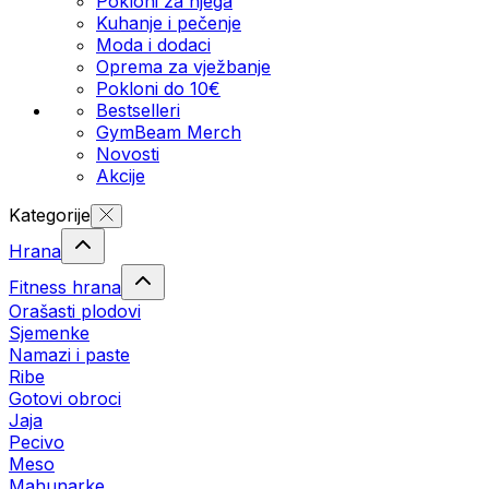
Pokloni za njega
Kuhanje i pečenje
Moda i dodaci
Oprema za vježbanje
Pokloni do 10€
Bestselleri
GymBeam Merch
Novosti
Akcije
Kategorije
Hrana
Fitness hrana
Orašasti plodovi
Sjemenke
Namazi i paste
Ribe
Gotovi obroci
Jaja
Pecivo
Meso
Mahunarke