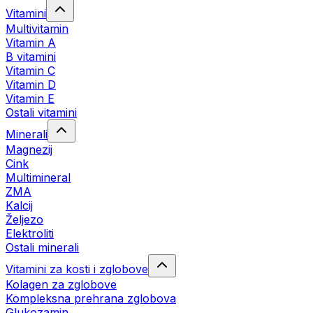
Vitamini
Multivitamin
Vitamin A
B vitamini
Vitamin C
Vitamin D
Vitamin E
Ostali vitamini
Minerali
Magnezij
Cink
Multimineral
ZMA
Kalcij
Željezo
Elektroliti
Ostali minerali
Vitamini za kosti i zglobove
Kolagen za zglobove
Kompleksna prehrana zglobova
Glukozamin