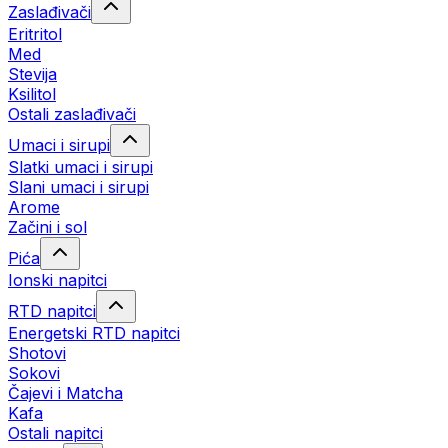
Zaslađivači
Eritritol
Med
Stevija
Ksilitol
Ostali zaslađivači
Umaci i sirupi
Slatki umaci i sirupi
Slani umaci i sirupi
Arome
Začini i sol
Pića
Ionski napitci
RTD napitci
Energetski RTD napitci
Shotovi
Sokovi
Čajevi i Matcha
Kafa
Ostali napitci