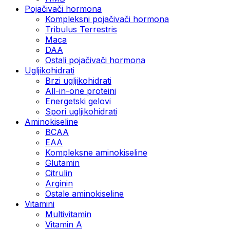
Pojačivači hormona
Kompleksni pojačivači hormona
Tribulus Terrestris
Maca
DAA
Ostali pojačivači hormona
Ugljikohidrati
Brzi ugljikohidrati
All-in-one proteini
Energetski gelovi
Spori ugljikohidrati
Aminokiseline
BCAA
EAA
Kompleksne aminokiseline
Glutamin
Citrulin
Arginin
Ostale aminokiseline
Vitamini
Multivitamin
Vitamin A