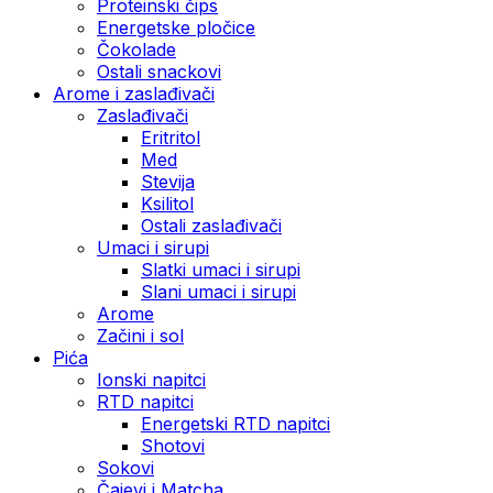
Proteinski čips
Energetske pločice
Čokolade
Ostali snackovi
Arome i zaslađivači
Zaslađivači
Eritritol
Med
Stevija
Ksilitol
Ostali zaslađivači
Umaci i sirupi
Slatki umaci i sirupi
Slani umaci i sirupi
Arome
Začini i sol
Pića
Ionski napitci
RTD napitci
Energetski RTD napitci
Shotovi
Sokovi
Čajevi i Matcha