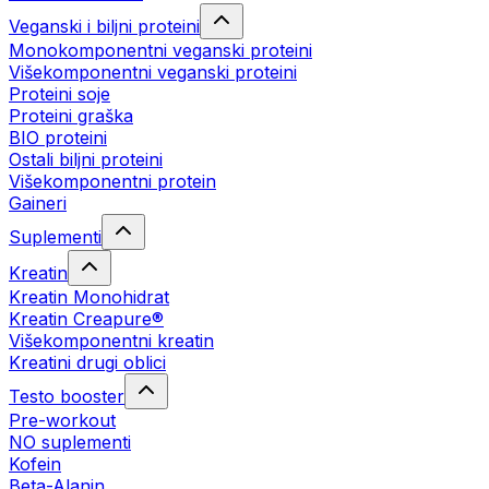
Veganski i biljni proteini
Monokomponentni veganski proteini
Višekomponentni veganski proteini
Proteini soje
Proteini graška
BIO proteini
Ostali biljni proteini
Višekomponentni protein
Gaineri
Suplementi
Kreatin
Kreatin Monohidrat
Kreatin Creapure®
Višekomponentni kreatin
Kreatini drugi oblici
Testo booster
Pre-workout
NO suplementi
Kofein
Beta-Alanin