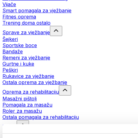
Vijače
Smart pomagala za vježbanje
Fitnes oprema
Trening doma ostalo
Sprave za vježbanje
Šejkeri
Sportske boce
Bandaže
Remeni za vježbanje
Gurtne i kuke
Peškiri
Rukavice za vježbanje
Ostala oprema za vježbanje
Oprema za rehabilitaciju
Masažni pištolj
Pomagala za masažu
Roler za masažu
Ostala pomagala za rehabilitaciju
Torbe
Torbe za hranu