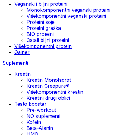
Veganski i biljni proteini
Monokomponentni veganski proteini
Višekomponentni veganski proteini
Proteini soje
Proteini graška
BIO proteini
Ostali biljni proteini
Višekomponentni protein
Gaineri
Suplementi
Kreatin
Kreatin Monohidrat
Kreatin Creapure®
Višekomponentni kreatin
Kreatini drugi oblici
Testo booster
Pre-workout
NO suplementi
Kofein
Beta-Alanin
HMB