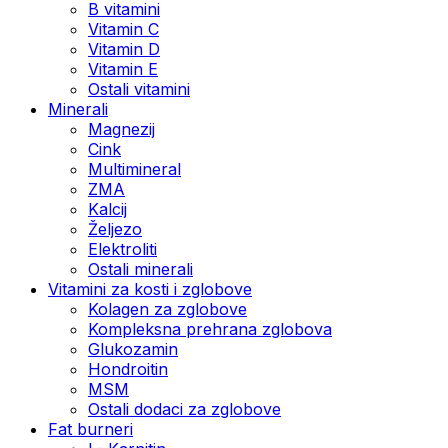
B vitamini
Vitamin C
Vitamin D
Vitamin E
Ostali vitamini
Minerali
Magnezij
Cink
Multimineral
ZMA
Kalcij
Željezo
Elektroliti
Ostali minerali
Vitamini za kosti i zglobove
Kolagen za zglobove
Kompleksna prehrana zglobova
Glukozamin
Hondroitin
MSM
Ostali dodaci za zglobove
Fat burneri