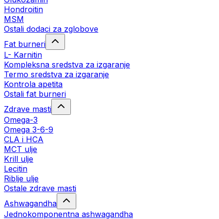
Hondroitin
MSM
Ostali dodaci za zglobove
Fat burneri
L- Karnitin
Kompleksna sredstva za izgaranje
Termo sredstva za izgaranje
Kontrola apetita
Ostali fat burneri
Zdrave masti
Omega-3
Omega 3-6-9
CLA i HCA
MCT ulje
Krill ulje
Lecitin
Riblje ulje
Ostale zdrave masti
Ashwagandha
Jednokomponentna ashwagandha