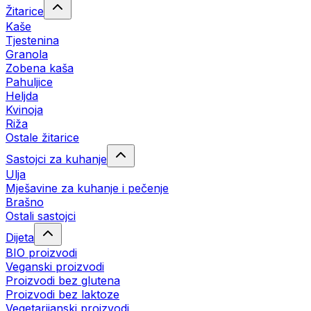
Žitarice
Kaše
Tjestenina
Granola
Zobena kaša
Pahuljice
Heljda
Kvinoja
Riža
Ostale žitarice
Sastojci za kuhanje
Ulja
Mješavine za kuhanje i pečenje
Brašno
Ostali sastojci
Dijeta
BIO proizvodi
Veganski proizvodi
Proizvodi bez glutena
Proizvodi bez laktoze
Vegetarijanski proizvodi