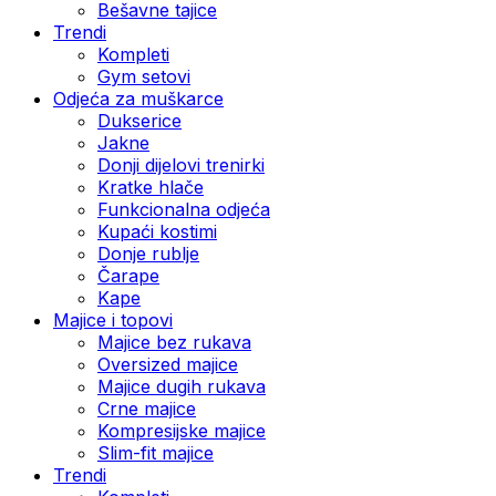
Bešavne tajice
Trendi
Kompleti
Gym setovi
Odjeća za muškarce
Dukserice
Jakne
Donji dijelovi trenirki
Kratke hlače
Funkcionalna odjeća
Kupaći kostimi
Donje rublje
Čarape
Kape
Majice i topovi
Majice bez rukava
Oversized majice
Majice dugih rukava
Crne majice
Kompresijske majice
Slim-fit majice
Trendi