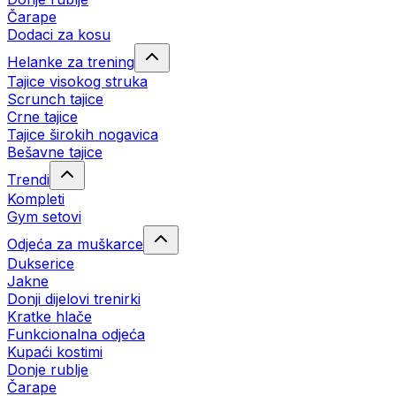
Čarape
Dodaci za kosu
Helanke za trening
Tajice visokog struka
Scrunch tajice
Crne tajice
Tajice širokih nogavica
Bešavne tajice
Trendi
Kompleti
Gym setovi
Odjeća za muškarce
Dukserice
Jakne
Donji dijelovi trenirki
Kratke hlače
Funkcionalna odjeća
Kupaći kostimi
Donje rublje
Čarape