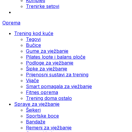
Kompleti
Trenirke setovi
Oprema
Trening kod kuće
Tegovi
Bučice
Gume za vježbanje
Pilates lopte i balans ploče
Podloge za vježbanje
Šipke za vježbanje
Prijenosni sustavi za trening
Vijače
Smart pomagala za vježbanje
Fitnes oprema
Trening doma ostalo
Sprave za vježbanje
Šejkeri
Sportske boce
Bandaže
Remeni za vježbanje