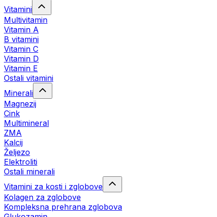
Vitamini
Multivitamin
Vitamin A
B vitamini
Vitamin C
Vitamin D
Vitamin E
Ostali vitamini
Minerali
Magnezij
Cink
Multimineral
ZMA
Kalcij
Željezo
Elektroliti
Ostali minerali
Vitamini za kosti i zglobove
Kolagen za zglobove
Kompleksna prehrana zglobova
Glukozamin