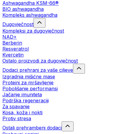
Ashwagandha KSM-66®
BIO ashwagandha
Kompleks ashwagandha
Dugovječnost
Kompleksi za dugovječnost
NAD+
Berberin
Resveratrol
Kvercetin
Ostalo proizvodi za dugovječnost
Dodaci prehrani za vaše ciljeve
Izgradnja mišićne mase
Proteini za mršavljenje
Poboljšanje performansi
Jačanje imuniteta
Podrška regeneraciji
Za spavanje
Kosa, koža i nokti
Protiv stresa
Ostali prehrambeni dodaci