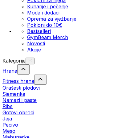
Pokloni za njega
Kuhanje i pečenje
Moda i dodaci
Oprema za vježbanje
Pokloni do 10€
Bestselleri
GymBeam Merch
Novosti
Akcije
Kategorije
Hrana
Fitness hrana
Orašasti plodovi
Sjemenke
Namazi i paste
Ribe
Gotovi obroci
Jaja
Pecivo
Meso
Mahunarke