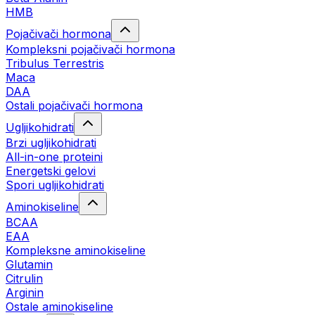
HMB
Pojačivači hormona
Kompleksni pojačivači hormona
Tribulus Terrestris
Maca
DAA
Ostali pojačivači hormona
Ugljikohidrati
Brzi ugljikohidrati
All-in-one proteini
Energetski gelovi
Spori ugljikohidrati
Aminokiseline
BCAA
EAA
Kompleksne aminokiseline
Glutamin
Citrulin
Arginin
Ostale aminokiseline