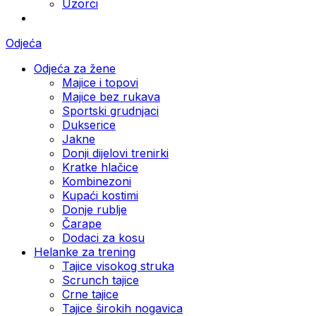
Uzorci
Odjeća
Odjeća za žene
Majice i topovi
Majice bez rukava
Sportski grudnjaci
Dukserice
Jakne
Donji dijelovi trenirki
Kratke hlačice
Kombinezoni
Kupaći kostimi
Donje rublje
Čarape
Dodaci za kosu
Helanke za trening
Tajice visokog struka
Scrunch tajice
Crne tajice
Tajice širokih nogavica