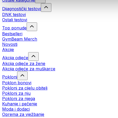
Ostale kategorije
Dijagnostički testovi
DNK testovi
Ostali testovi
Top ponude
Bestselleri
GymBeam Merch
Novosti
Akcije
Akcija odjeće
Akcija odjeće za žene
Akcija odjeće za muškarce
Pokloni
Poklon bonovi
Pokloni za cijelu obitelj
Pokloni za nju
Pokloni za njega
Kuhanje i pečenje
Moda i dodaci
Oprema za vježbanje