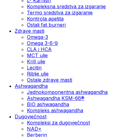
L- Karnitin
Kompleksna sredstva za izgaranje
Termo sredstva za izgaranje
Kontrola apetita
Ostali fat burneri
Zdrave masti
Omega-3
Omega 3-6-9
CLA i HCA
MCT ulje
Krill ulje
Lecitin
Riblje ulje
Ostale zdrave masti
Ashwagandha
Jednokomponentna ashwagandha
Ashwagandha KSM-66®
BIO ashwagandha
Kompleks ashwagandha
Dugovječnost
Kompleksi za dugovječnost
NAD+
Berberin