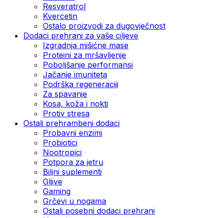
Resveratrol
Kvercetin
Ostalo proizvodi za dugovječnost
Dodaci prehrani za vaše ciljeve
Izgradnja mišićne mase
Proteini za mršavljenje
Poboljšanje performansi
Jačanje imuniteta
Podrška regeneraciji
Za spavanje
Kosa, koža i nokti
Protiv stresa
Ostali prehrambeni dodaci
Probavni enzimi
Probiotici
Nootropici
Potpora za jetru
Biljni suplementi
Gljive
Gaming
Grčevi u nogama
Ostali posebni dodaci prehrani