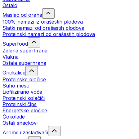
Ostalo
Maslac od oraha
100% namazi iz orašastih plodova
Slatki namazi od orašastih plodova
Proteinski namazi od orašastih plodova
Superfood
Zelena superhrana
Vlakna
Ostala superhrana
Grickalice
Proteinske pločice
Suho meso
Liofilizirano voće
Proteinski kolačići
Proteinski čips
Energetske pločice
Čokolade
Ostali snackovi
Arome i zaslađivači