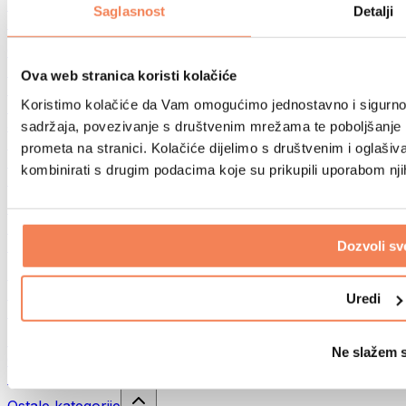
Sportske torbe
Saglasnost
Detalji
Ruksaci
Oprema prema aktivnosti
Trčanje
Ova web stranica koristi kolačiće
Borilački sportovi
Koristimo kolačiće da Vam omogućimo jednostavno i sigurno ko
Biciklizam
Joga i pilates
sadržaja, povezivanje s društvenim mrežama te poboljšanje k
Kupanje hladnom vodom
prometa na stranici. Kolačiće dijelimo s društvenim i oglaš
Plivanje
kombinirati s drugim podacima koje su prikupili uporabom nj
Planinarenje
Biohacking
Terapija crvenim svjetlom
Filteri i vrčevi za vodu
Dozvoli sv
Eko kućanstvo
Deterdženti za rublje
Uredi
Sredstva za čišćenje
Prirodna kozmetika
Ne slažem 
Gelovi za tuširanje i sapuni
Šamponi i kozmetika za kosu