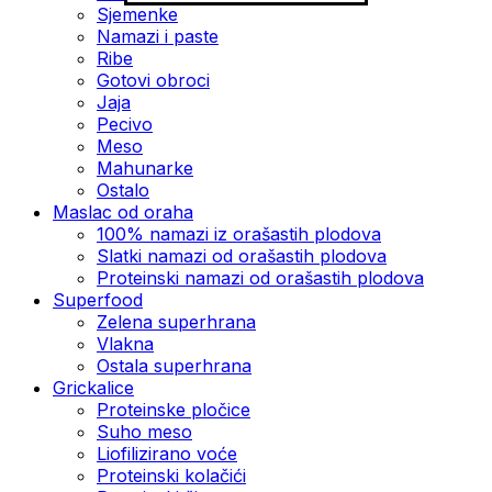
Sjemenke
Namazi i paste
Ribe
Gotovi obroci
Jaja
Pecivo
Meso
Mahunarke
Ostalo
Maslac od oraha
100% namazi iz orašastih plodova
Slatki namazi od orašastih plodova
Proteinski namazi od orašastih plodova
Superfood
Zelena superhrana
Vlakna
Ostala superhrana
Grickalice
Proteinske pločice
Suho meso
Liofilizirano voće
Proteinski kolačići