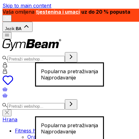
Skip to main content
Vaša omiljena
tjestenina i umaci
uz do 20 % popusta
Jezik:
BA
Popularna pretraživanja
Najprodavanije
Hrana
Popularna pretraživanja
Fitness hrana
Najprodavanije
Orašasti plodovi