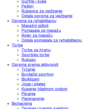
Gurtne i kuke
Peškiri
Rukavice za vježbanje
Ostala oprema za vježbanje
Oprema za rehabilitaciju
Masažni pištolj
Pomagala za masažu
Roler za masažu
Ostala pomagala za rehabilitaciju
Torbe
Torbe za hranu
Sportske torbe
Ruksaci
Oprema prema aktivnosti
Trčanje
Borilački sportovi
Biciklizam
Joga i pilates
Kupanje hladnom vodom
Plivanje
Planinarenje
Biohacking
Terapija crvenim svjetlom