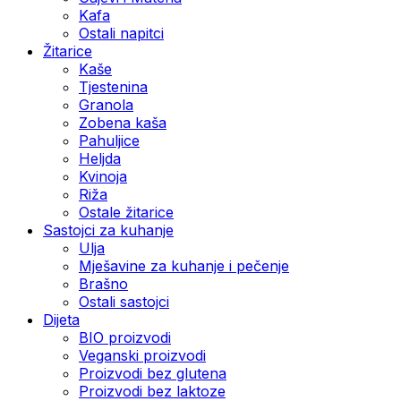
Kafa
Ostali napitci
Žitarice
Kaše
Tjestenina
Granola
Zobena kaša
Pahuljice
Heljda
Kvinoja
Riža
Ostale žitarice
Sastojci za kuhanje
Ulja
Mješavine za kuhanje i pečenje
Brašno
Ostali sastojci
Dijeta
BIO proizvodi
Veganski proizvodi
Proizvodi bez glutena
Proizvodi bez laktoze