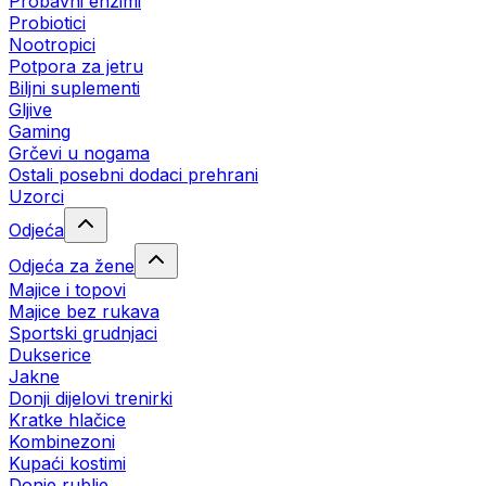
Probavni enzimi
Probiotici
Nootropici
Potpora za jetru
Biljni suplementi
Gljive
Gaming
Grčevi u nogama
Ostali posebni dodaci prehrani
Uzorci
Odjeća
Odjeća za žene
Majice i topovi
Majice bez rukava
Sportski grudnjaci
Dukserice
Jakne
Donji dijelovi trenirki
Kratke hlačice
Kombinezoni
Kupaći kostimi
Donje rublje