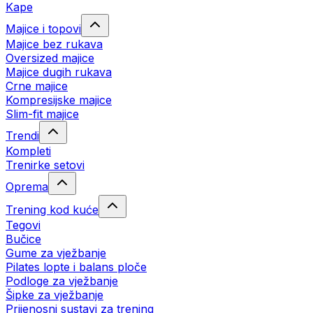
Kape
Majice i topovi
Majice bez rukava
Oversized majice
Majice dugih rukava
Crne majice
Kompresijske majice
Slim-fit majice
Trendi
Kompleti
Trenirke setovi
Oprema
Trening kod kuće
Tegovi
Bučice
Gume za vježbanje
Pilates lopte i balans ploče
Podloge za vježbanje
Šipke za vježbanje
Prijenosni sustavi za trening