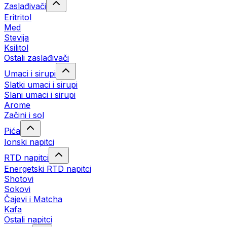
Zaslađivači
Eritritol
Med
Stevija
Ksilitol
Ostali zaslađivači
Umaci i sirupi
Slatki umaci i sirupi
Slani umaci i sirupi
Arome
Začini i sol
Pića
Ionski napitci
RTD napitci
Energetski RTD napitci
Shotovi
Sokovi
Čajevi i Matcha
Kafa
Ostali napitci