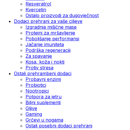
Resveratrol
Kvercetin
Ostalo proizvodi za dugovječnost
Dodaci prehrani za vaše ciljeve
Izgradnja mišićne mase
Proteini za mršavljenje
Poboljšanje performansi
Jačanje imuniteta
Podrška regeneraciji
Za spavanje
Kosa, koža i nokti
Protiv stresa
Ostali prehrambeni dodaci
Probavni enzimi
Probiotici
Nootropici
Potpora za jetru
Biljni suplementi
Gljive
Gaming
Grčevi u nogama
Ostali posebni dodaci prehrani