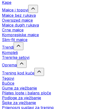
Kape
Majice i topovi
Majice bez rukava
Oversized majice
Majice dugih rukava
Crne majice
Kompresijske majice
Slim-fit majice
Trendi
Kompleti
Trenirke setovi
Oprema
Trening kod kuće
Tegovi
Bučice
Gume za vježbanje
Pilates lopte i balans ploče
Podloge za vježbanje
Šipke za vježbanje
Prijenosni sustavi za trening