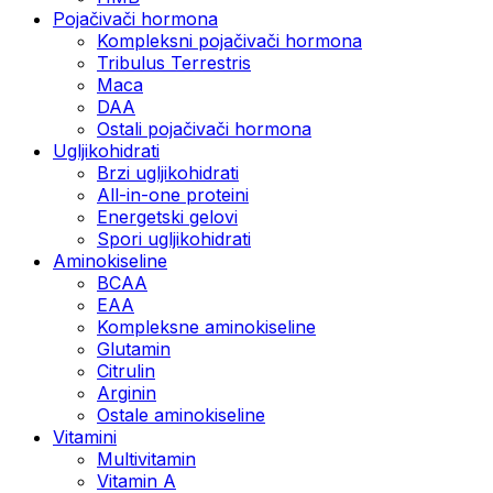
Pojačivači hormona
Kompleksni pojačivači hormona
Tribulus Terrestris
Maca
DAA
Ostali pojačivači hormona
Ugljikohidrati
Brzi ugljikohidrati
All-in-one proteini
Energetski gelovi
Spori ugljikohidrati
Aminokiseline
BCAA
EAA
Kompleksne aminokiseline
Glutamin
Citrulin
Arginin
Ostale aminokiseline
Vitamini
Multivitamin
Vitamin A