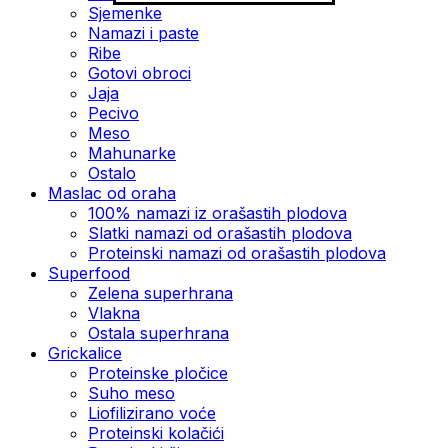
Sjemenke
Namazi i paste
Ribe
Gotovi obroci
Jaja
Pecivo
Meso
Mahunarke
Ostalo
Maslac od oraha
100% namazi iz orašastih plodova
Slatki namazi od orašastih plodova
Proteinski namazi od orašastih plodova
Superfood
Zelena superhrana
Vlakna
Ostala superhrana
Grickalice
Proteinske pločice
Suho meso
Liofilizirano voće
Proteinski kolačići