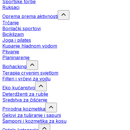
Sportske torbe
Ruksaci
Oprema prema aktivnosti
Trčanje
Borilački sportovi
Biciklizam
Joga i pilates
Kupanje hladnom vodom
Plivanje
Planinarenje
Biohacking
Terapija crvenim svjetlom
Filteri i vrčevi za vodu
Eko kućanstvo
Deterdženti za rublje
Sredstva za čišćenje
Prirodna kozmetika
Gelovi za tuširanje i sapuni
Šamponi i kozmetika za kosu