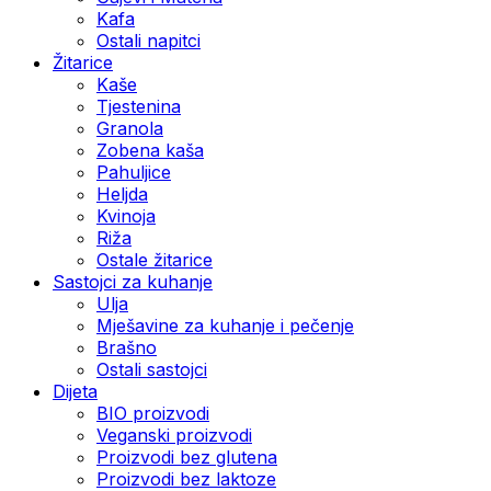
Kafa
Ostali napitci
Žitarice
Kaše
Tjestenina
Granola
Zobena kaša
Pahuljice
Heljda
Kvinoja
Riža
Ostale žitarice
Sastojci za kuhanje
Ulja
Mješavine za kuhanje i pečenje
Brašno
Ostali sastojci
Dijeta
BIO proizvodi
Veganski proizvodi
Proizvodi bez glutena
Proizvodi bez laktoze