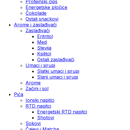
Proteinski čips
Energetske pločice
Čokolade
Ostali snackovi
Arome i zaslađivači
Zaslađivači
Eritritol
Med
Stevija
Ksilitol
Ostali zaslađivači
Umaci i sirupi
Slatki umaci i sirupi
Slani umaci i sirupi
Arome
Začini i sol
Pića
Ionski napitci
RTD napitci
Energetski RTD napitci
Shotovi
Sokovi
Čajevi i Matcha