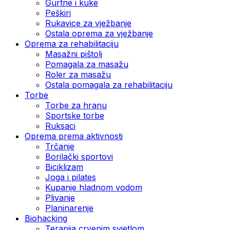
Gurtne i kuke
Peškiri
Rukavice za vježbanje
Ostala oprema za vježbanje
Oprema za rehabilitaciju
Masažni pištolj
Pomagala za masažu
Roler za masažu
Ostala pomagala za rehabilitaciju
Torbe
Torbe za hranu
Sportske torbe
Ruksaci
Oprema prema aktivnosti
Trčanje
Borilački sportovi
Biciklizam
Joga i pilates
Kupanje hladnom vodom
Plivanje
Planinarenje
Biohacking
Terapija crvenim svjetlom