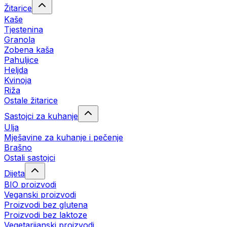
Žitarice
Kaše
Tjestenina
Granola
Zobena kaša
Pahuljice
Heljda
Kvinoja
Riža
Ostale žitarice
Sastojci za kuhanje
Ulja
Mješavine za kuhanje i pečenje
Brašno
Ostali sastojci
Dijeta
BIO proizvodi
Veganski proizvodi
Proizvodi bez glutena
Proizvodi bez laktoze
Vegetarijanski proizvodi