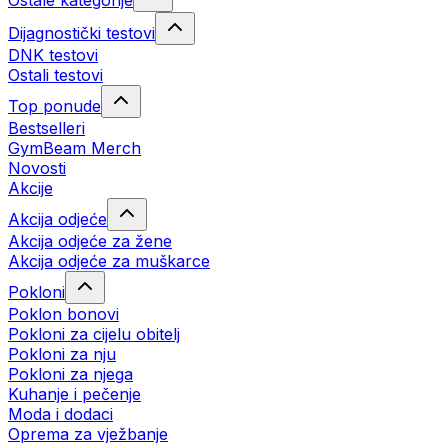
Ostale kategorije
Dijagnostički testovi
DNK testovi
Ostali testovi
Top ponude
Bestselleri
GymBeam Merch
Novosti
Akcije
Akcija odjeće
Akcija odjeće za žene
Akcija odjeće za muškarce
Pokloni
Poklon bonovi
Pokloni za cijelu obitelj
Pokloni za nju
Pokloni za njega
Kuhanje i pečenje
Moda i dodaci
Oprema za vježbanje