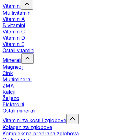
Vitamini
Multivitamin
Vitamin A
B vitamini
Vitamin C
Vitamin D
Vitamin E
Ostali vitamini
Minerali
Magnezij
Cink
Multimineral
ZMA
Kalcij
Željezo
Elektroliti
Ostali minerali
Vitamini za kosti i zglobove
Kolagen za zglobove
Kompleksna prehrana zglobova
Glukozamin