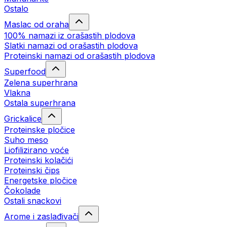
Ostalo
Maslac od oraha
100% namazi iz orašastih plodova
Slatki namazi od orašastih plodova
Proteinski namazi od orašastih plodova
Superfood
Zelena superhrana
Vlakna
Ostala superhrana
Grickalice
Proteinske pločice
Suho meso
Liofilizirano voće
Proteinski kolačići
Proteinski čips
Energetske pločice
Čokolade
Ostali snackovi
Arome i zaslađivači