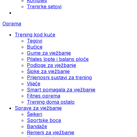
Kompleti
Trenirke setovi
Oprema
Trening kod kuće
Tegovi
Bučice
Gume za vježbanje
Pilates lopte i balans ploče
Podloge za vježbanje
Šipke za vježbanje
Prijenosni sustavi za trening
Vijače
Smart pomagala za vježbanje
Fitnes oprema
Trening doma ostalo
Sprave za vježbanje
Šejkeri
Sportske boce
Bandaže
Remeni za vježbanje