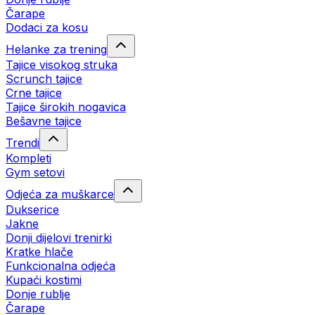
Čarape
Dodaci za kosu
Helanke za trening
Tajice visokog struka
Scrunch tajice
Crne tajice
Tajice širokih nogavica
Bešavne tajice
Trendi
Kompleti
Gym setovi
Odjeća za muškarce
Dukserice
Jakne
Donji dijelovi trenirki
Kratke hlače
Funkcionalna odjeća
Kupaći kostimi
Donje rublje
Čarape