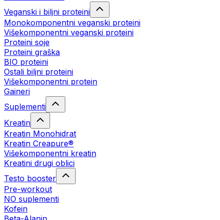
Veganski i biljni proteini
Monokomponentni veganski proteini
Višekomponentni veganski proteini
Proteini soje
Proteini graška
BIO proteini
Ostali biljni proteini
Višekomponentni protein
Gaineri
Suplementi
Kreatin
Kreatin Monohidrat
Kreatin Creapure®
Višekomponentni kreatin
Kreatini drugi oblici
Testo booster
Pre-workout
NO suplementi
Kofein
Beta-Alanin