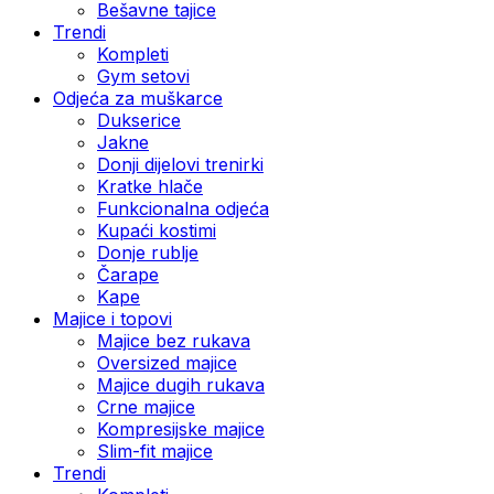
Bešavne tajice
Trendi
Kompleti
Gym setovi
Odjeća za muškarce
Dukserice
Jakne
Donji dijelovi trenirki
Kratke hlače
Funkcionalna odjeća
Kupaći kostimi
Donje rublje
Čarape
Kape
Majice i topovi
Majice bez rukava
Oversized majice
Majice dugih rukava
Crne majice
Kompresijske majice
Slim-fit majice
Trendi