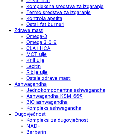
L- Karnitin
Kompleksna sredstva za izgaranje
Termo sredstva za izgaranje
Kontrola apetita
Ostali fat burneri
Zdrave masti
Omega-3
Omega 3-6-9
CLA i HCA
MCT ulje
Krill ulje
Lecitin
Riblje ulje
Ostale zdrave masti
Ashwagandha
Jednokomponentna ashwagandha
Ashwagandha KSM-66®
BIO ashwagandha
Kompleks ashwagandha
Dugovječnost
Kompleksi za dugovječnost
NAD+
Berberin