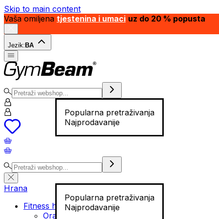
Skip to main content
Vaša omiljena
tjestenina i umaci
uz do 20 % popusta
Jezik:
BA
Popularna pretraživanja
Najprodavanije
Hrana
Popularna pretraživanja
Fitness hrana
Najprodavanije
Orašasti plodovi