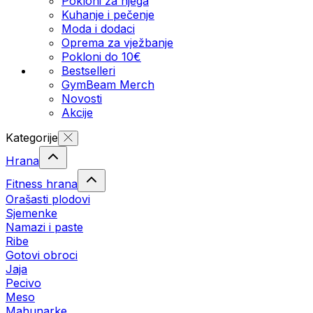
Pokloni za njega
Kuhanje i pečenje
Moda i dodaci
Oprema za vježbanje
Pokloni do 10€
Bestselleri
GymBeam Merch
Novosti
Akcije
Kategorije
Hrana
Fitness hrana
Orašasti plodovi
Sjemenke
Namazi i paste
Ribe
Gotovi obroci
Jaja
Pecivo
Meso
Mahunarke