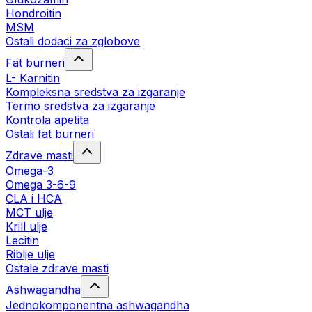
Hondroitin
MSM
Ostali dodaci za zglobove
Fat burneri
L- Karnitin
Kompleksna sredstva za izgaranje
Termo sredstva za izgaranje
Kontrola apetita
Ostali fat burneri
Zdrave masti
Omega-3
Omega 3-6-9
CLA i HCA
MCT ulje
Krill ulje
Lecitin
Riblje ulje
Ostale zdrave masti
Ashwagandha
Jednokomponentna ashwagandha