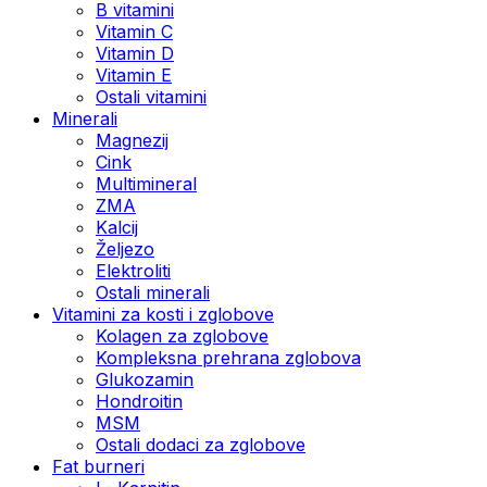
B vitamini
Vitamin C
Vitamin D
Vitamin E
Ostali vitamini
Minerali
Magnezij
Cink
Multimineral
ZMA
Kalcij
Željezo
Elektroliti
Ostali minerali
Vitamini za kosti i zglobove
Kolagen za zglobove
Kompleksna prehrana zglobova
Glukozamin
Hondroitin
MSM
Ostali dodaci za zglobove
Fat burneri