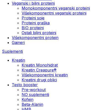
Veganski i biljni proteini
Monokomponentni veganski proteini
Višekomponentni veganski proteini
Proteini soje
Proteini graška
BIO proteini
Ostali biljni proteini
Višekomponentni protein
Gaineri
Suplementi
Kreatin
Kreatin Monohidrat
Kreatin Creapure®
Višekomponentni kreatin
Kreatini drugi oblici
Testo booster
Pre-workout
NO suplementi
Kofein
Beta-Alanin
HMB