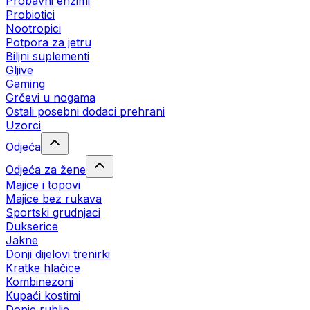
Probavni enzimi
Probiotici
Nootropici
Potpora za jetru
Biljni suplementi
Gljive
Gaming
Grčevi u nogama
Ostali posebni dodaci prehrani
Uzorci
Odjeća
Odjeća za žene
Majice i topovi
Majice bez rukava
Sportski grudnjaci
Dukserice
Jakne
Donji dijelovi trenirki
Kratke hlačice
Kombinezoni
Kupaći kostimi
Donje rublje