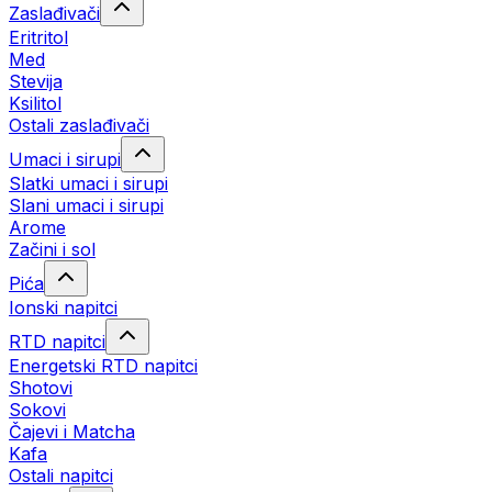
Zaslađivači
Eritritol
Med
Stevija
Ksilitol
Ostali zaslađivači
Umaci i sirupi
Slatki umaci i sirupi
Slani umaci i sirupi
Arome
Začini i sol
Pića
Ionski napitci
RTD napitci
Energetski RTD napitci
Shotovi
Sokovi
Čajevi i Matcha
Kafa
Ostali napitci