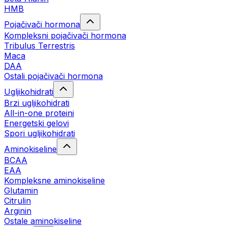
HMB
Pojačivači hormona
Kompleksni pojačivači hormona
Tribulus Terrestris
Maca
DAA
Ostali pojačivači hormona
Ugljikohidrati
Brzi ugljikohidrati
All-in-one proteini
Energetski gelovi
Spori ugljikohidrati
Aminokiseline
BCAA
EAA
Kompleksne aminokiseline
Glutamin
Citrulin
Arginin
Ostale aminokiseline