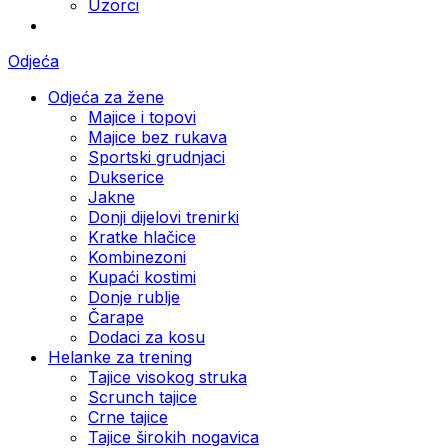
Uzorci
Odjeća
Odjeća za žene
Majice i topovi
Majice bez rukava
Sportski grudnjaci
Dukserice
Jakne
Donji dijelovi trenirki
Kratke hlačice
Kombinezoni
Kupaći kostimi
Donje rublje
Čarape
Dodaci za kosu
Helanke za trening
Tajice visokog struka
Scrunch tajice
Crne tajice
Tajice širokih nogavica