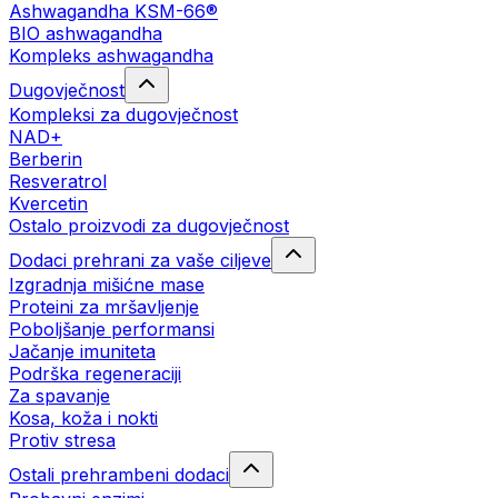
Ashwagandha KSM-66®
BIO ashwagandha
Kompleks ashwagandha
Dugovječnost
Kompleksi za dugovječnost
NAD+
Berberin
Resveratrol
Kvercetin
Ostalo proizvodi za dugovječnost
Dodaci prehrani za vaše ciljeve
Izgradnja mišićne mase
Proteini za mršavljenje
Poboljšanje performansi
Jačanje imuniteta
Podrška regeneraciji
Za spavanje
Kosa, koža i nokti
Protiv stresa
Ostali prehrambeni dodaci