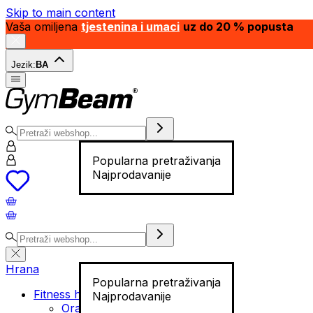
Skip to main content
Vaša omiljena
tjestenina i umaci
uz do 20 % popusta
Jezik:
BA
Popularna pretraživanja
Najprodavanije
Hrana
Popularna pretraživanja
Fitness hrana
Najprodavanije
Orašasti plodovi