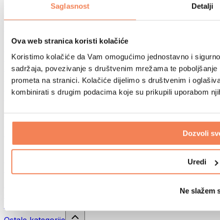
Sportske torbe
Saglasnost
Detalji
Ruksaci
Oprema prema aktivnosti
Trčanje
Ova web stranica koristi kolačiće
Borilački sportovi
Koristimo kolačiće da Vam omogućimo jednostavno i sigurno ko
Biciklizam
Joga i pilates
sadržaja, povezivanje s društvenim mrežama te poboljšanje k
Kupanje hladnom vodom
prometa na stranici. Kolačiće dijelimo s društvenim i oglaš
Plivanje
kombinirati s drugim podacima koje su prikupili uporabom nj
Planinarenje
Biohacking
Terapija crvenim svjetlom
Filteri i vrčevi za vodu
Dozvoli sv
Eko kućanstvo
Deterdženti za rublje
Uredi
Sredstva za čišćenje
Prirodna kozmetika
Ne slažem 
Gelovi za tuširanje i sapuni
Šamponi i kozmetika za kosu