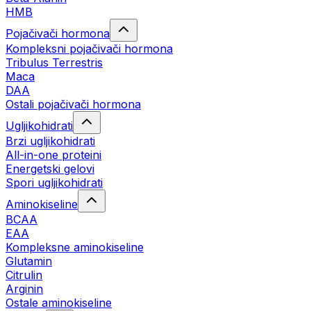
HMB
Pojačivači hormona
Kompleksni pojačivači hormona
Tribulus Terrestris
Maca
DAA
Ostali pojačivači hormona
Ugljikohidrati
Brzi ugljikohidrati
All-in-one proteini
Energetski gelovi
Spori ugljikohidrati
Aminokiseline
BCAA
EAA
Kompleksne aminokiseline
Glutamin
Citrulin
Arginin
Ostale aminokiseline