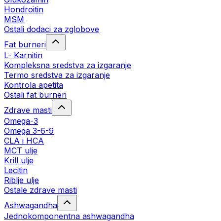
Hondroitin
MSM
Ostali dodaci za zglobove
Fat burneri
L- Karnitin
Kompleksna sredstva za izgaranje
Termo sredstva za izgaranje
Kontrola apetita
Ostali fat burneri
Zdrave masti
Omega-3
Omega 3-6-9
CLA i HCA
MCT ulje
Krill ulje
Lecitin
Riblje ulje
Ostale zdrave masti
Ashwagandha
Jednokomponentna ashwagandha