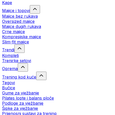
Kape
Majice i topovi
Majice bez rukava
Oversized majice
Majice dugih rukava
Crne majice
Kompresijske majice
Slim-fit majice
Trendi
Kompleti
Trenirke setovi
Oprema
Trening kod kuće
Tegovi
Bučice
Gume za vježbanje
Pilates lopte i balans ploče
Podloge za vježbanje
Šipke za vježbanje
Prijenosni sustavi za trening