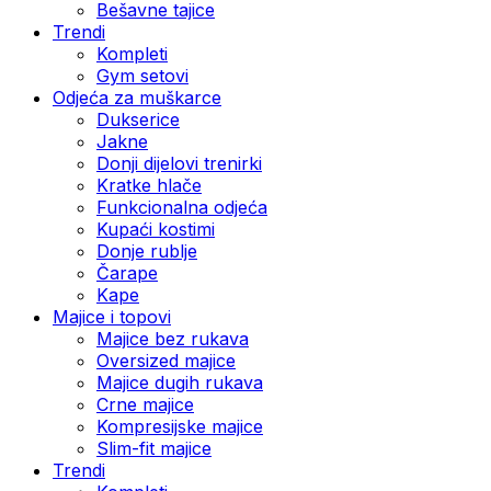
Bešavne tajice
Trendi
Kompleti
Gym setovi
Odjeća za muškarce
Dukserice
Jakne
Donji dijelovi trenirki
Kratke hlače
Funkcionalna odjeća
Kupaći kostimi
Donje rublje
Čarape
Kape
Majice i topovi
Majice bez rukava
Oversized majice
Majice dugih rukava
Crne majice
Kompresijske majice
Slim-fit majice
Trendi