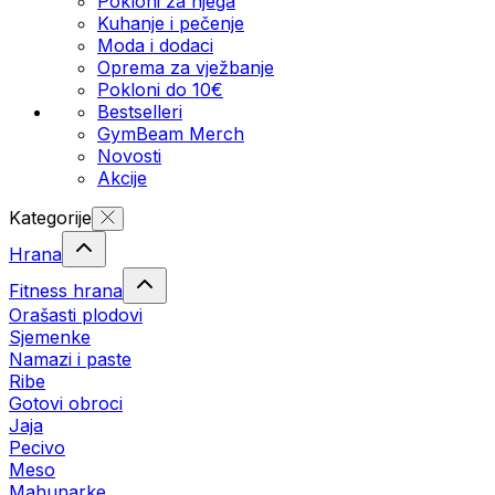
Pokloni za njega
Kuhanje i pečenje
Moda i dodaci
Oprema za vježbanje
Pokloni do 10€
Bestselleri
GymBeam Merch
Novosti
Akcije
Kategorije
Hrana
Fitness hrana
Orašasti plodovi
Sjemenke
Namazi i paste
Ribe
Gotovi obroci
Jaja
Pecivo
Meso
Mahunarke