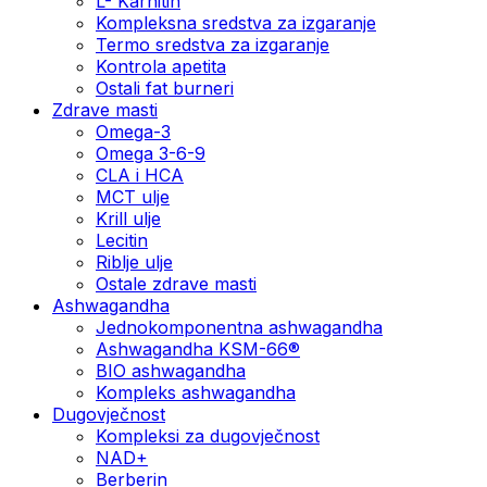
L- Karnitin
Kompleksna sredstva za izgaranje
Termo sredstva za izgaranje
Kontrola apetita
Ostali fat burneri
Zdrave masti
Omega-3
Omega 3-6-9
CLA i HCA
MCT ulje
Krill ulje
Lecitin
Riblje ulje
Ostale zdrave masti
Ashwagandha
Jednokomponentna ashwagandha
Ashwagandha KSM-66®
BIO ashwagandha
Kompleks ashwagandha
Dugovječnost
Kompleksi za dugovječnost
NAD+
Berberin