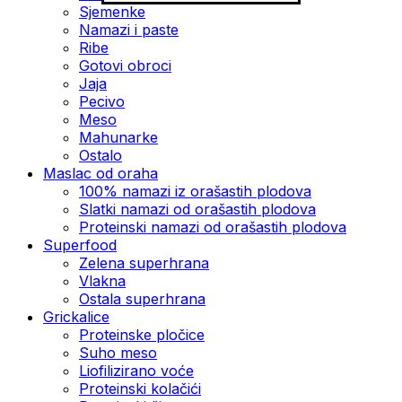
Sjemenke
Namazi i paste
Ribe
Gotovi obroci
Jaja
Pecivo
Meso
Mahunarke
Ostalo
Maslac od oraha
100% namazi iz orašastih plodova
Slatki namazi od orašastih plodova
Proteinski namazi od orašastih plodova
Superfood
Zelena superhrana
Vlakna
Ostala superhrana
Grickalice
Proteinske pločice
Suho meso
Liofilizirano voće
Proteinski kolačići