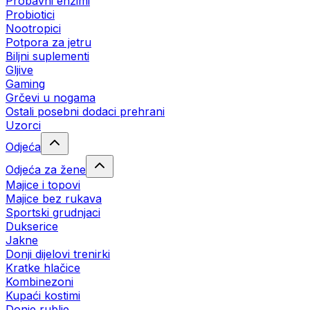
Probavni enzimi
Probiotici
Nootropici
Potpora za jetru
Biljni suplementi
Gljive
Gaming
Grčevi u nogama
Ostali posebni dodaci prehrani
Uzorci
Odjeća
Odjeća za žene
Majice i topovi
Majice bez rukava
Sportski grudnjaci
Dukserice
Jakne
Donji dijelovi trenirki
Kratke hlačice
Kombinezoni
Kupaći kostimi
Donje rublje