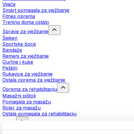
Vijače
Smart pomagala za vježbanje
Fitnes oprema
Trening doma ostalo
Sprave za vježbanje
Šejkeri
Sportske boce
Bandaže
Remeni za vježbanje
Gurtne i kuke
Peškiri
Rukavice za vježbanje
Ostala oprema za vježbanje
Oprema za rehabilitaciju
Masažni pištolj
Pomagala za masažu
Roler za masažu
Ostala pomagala za rehabilitaciju
Torbe
Torbe za hranu