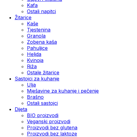
Kafa
Ostali napitci
Žitarice
Kaše
Tjestenina
Granola
Zobena kaša
Pahuljice
Heljda
Kvinoja
Riža
Ostale žitarice
Sastojci za kuhanje
Ulja
Mješavine za kuhanje i pečenje
Brašno
Ostali sastojci
Dijeta
BIO proizvodi
Veganski proizvodi
Proizvodi bez glutena
Proizvodi bez laktoze