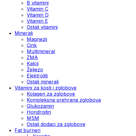
B vitamini
Vitamin C
Vitamin D
Vitamin E
Ostali vitamini
Minerali
Magnezij
Cink
Multimineral
ZMA
Kalcij
Željezo
Elektroliti
Ostali minerali
Vitamini za kosti i zglobove
Kolagen za zglobove
Kompleksna prehrana zglobova
Glukozamin
Hondroitin
MSM
Ostali dodaci za zglobove
Fat burneri