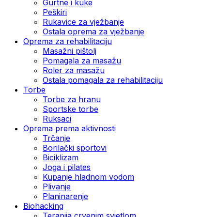
Gurtne i kuke
Peškiri
Rukavice za vježbanje
Ostala oprema za vježbanje
Oprema za rehabilitaciju
Masažni pištolj
Pomagala za masažu
Roler za masažu
Ostala pomagala za rehabilitaciju
Torbe
Torbe za hranu
Sportske torbe
Ruksaci
Oprema prema aktivnosti
Trčanje
Borilački sportovi
Biciklizam
Joga i pilates
Kupanje hladnom vodom
Plivanje
Planinarenje
Biohacking
Terapija crvenim svjetlom