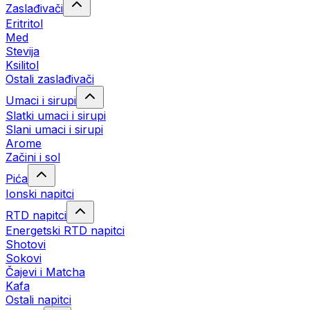
Zaslađivači
Eritritol
Med
Stevija
Ksilitol
Ostali zaslađivači
Umaci i sirupi
Slatki umaci i sirupi
Slani umaci i sirupi
Arome
Začini i sol
Pića
Ionski napitci
RTD napitci
Energetski RTD napitci
Shotovi
Sokovi
Čajevi i Matcha
Kafa
Ostali napitci