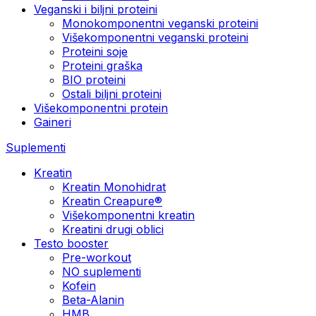
Veganski i biljni proteini
Monokomponentni veganski proteini
Višekomponentni veganski proteini
Proteini soje
Proteini graška
BIO proteini
Ostali biljni proteini
Višekomponentni protein
Gaineri
Suplementi
Kreatin
Kreatin Monohidrat
Kreatin Creapure®
Višekomponentni kreatin
Kreatini drugi oblici
Testo booster
Pre-workout
NO suplementi
Kofein
Beta-Alanin
HMB