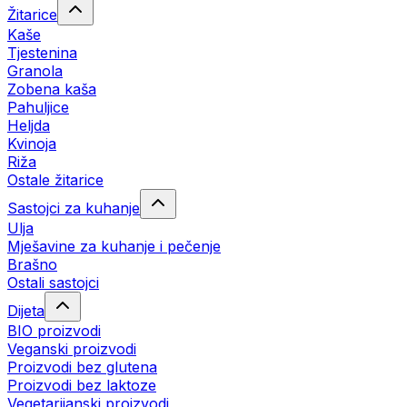
Žitarice
Kaše
Tjestenina
Granola
Zobena kaša
Pahuljice
Heljda
Kvinoja
Riža
Ostale žitarice
Sastojci za kuhanje
Ulja
Mješavine za kuhanje i pečenje
Brašno
Ostali sastojci
Dijeta
BIO proizvodi
Veganski proizvodi
Proizvodi bez glutena
Proizvodi bez laktoze
Vegetarijanski proizvodi