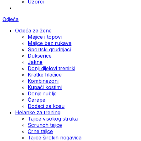
Uzorci
Odjeća
Odjeća za žene
Majice i topovi
Majice bez rukava
Sportski grudnjaci
Dukserice
Jakne
Donji dijelovi trenirki
Kratke hlačice
Kombinezoni
Kupaći kostimi
Donje rublje
Čarape
Dodaci za kosu
Helanke za trening
Tajice visokog struka
Scrunch tajice
Crne tajice
Tajice širokih nogavica