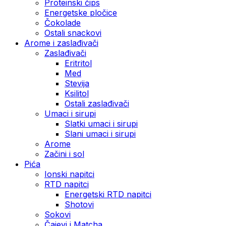
Proteinski čips
Energetske pločice
Čokolade
Ostali snackovi
Arome i zaslađivači
Zaslađivači
Eritritol
Med
Stevija
Ksilitol
Ostali zaslađivači
Umaci i sirupi
Slatki umaci i sirupi
Slani umaci i sirupi
Arome
Začini i sol
Pića
Ionski napitci
RTD napitci
Energetski RTD napitci
Shotovi
Sokovi
Čajevi i Matcha