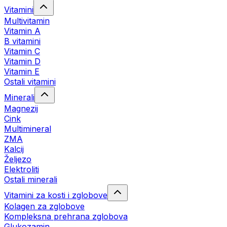
Vitamini
Multivitamin
Vitamin A
B vitamini
Vitamin C
Vitamin D
Vitamin E
Ostali vitamini
Minerali
Magnezij
Cink
Multimineral
ZMA
Kalcij
Željezo
Elektroliti
Ostali minerali
Vitamini za kosti i zglobove
Kolagen za zglobove
Kompleksna prehrana zglobova
Glukozamin