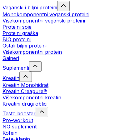
Veganski i biljni proteini
Monokomponentni veganski proteini
Višekomponentni veganski proteini
Proteini soje
Proteini graška
BIO proteini
Ostali biljni proteini
Višekomponentni protein
Gaineri
Suplementi
Kreatin
Kreatin Monohidrat
Kreatin Creapure®
Višekomponentni kreatin
Kreatini drugi oblici
Testo booster
Pre-workout
NO suplementi
Kofein
Beta-Alanin