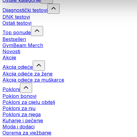
Ostale kategorije
Dijagnostički testovi
DNK testovi
Ostali testovi
Top ponude
Bestselleri
GymBeam Merch
Novosti
Akcije
Akcija odjeće
Akcija odjeće za žene
Akcija odjeće za muškarce
Pokloni
Poklon bonovi
Pokloni za cijelu obitelj
Pokloni za nju
Pokloni za njega
Kuhanje i pečenje
Moda i dodaci
Oprema za vježbanje