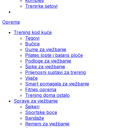
Kompleti
Trenirke setovi
Oprema
Trening kod kuće
Tegovi
Bučice
Gume za vježbanje
Pilates lopte i balans ploče
Podloge za vježbanje
Šipke za vježbanje
Prijenosni sustavi za trening
Vijače
Smart pomagala za vježbanje
Fitnes oprema
Trening doma ostalo
Sprave za vježbanje
Šejkeri
Sportske boce
Bandaže
Remeni za vježbanje