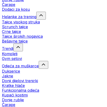
Čarape
Dodaci za kosu
Helanke za trening
Tajice visokog struka
Scrunch tajice
Crne tajice
Tajice širokih nogavica
Bešavne tajice
Trendi
Kompleti
Gym setovi
Odjeća za muškarce
Dukserice
Jakne
Donji dijelovi trenirki
Kratke hlače
Funkcionalna odjeća
Kupaći kostimi
Donje rublje
Čarape