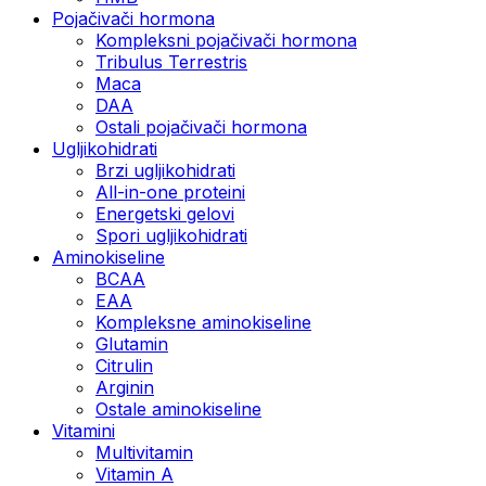
Pojačivači hormona
Kompleksni pojačivači hormona
Tribulus Terrestris
Maca
DAA
Ostali pojačivači hormona
Ugljikohidrati
Brzi ugljikohidrati
All-in-one proteini
Energetski gelovi
Spori ugljikohidrati
Aminokiseline
BCAA
EAA
Kompleksne aminokiseline
Glutamin
Citrulin
Arginin
Ostale aminokiseline
Vitamini
Multivitamin
Vitamin A