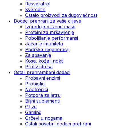
Resveratrol
Kvercetin
Ostalo proizvodi za dugovječnost
Dodaci prehrani za vaše ciljeve
Izgradnja mišićne mase
Proteini za mršavljenje
Poboljšanje performansi
Jačanje imuniteta
Podrška regeneraciji
Za spavanje
Kosa, koža i nokti
Protiv stresa
Ostali prehrambeni dodaci
Probavni enzimi
Probiotici
Nootropici
Potpora za jetru
Biljni suplementi
Gljive
Gaming
Grčevi u nogama
Ostali posebni dodaci prehrani