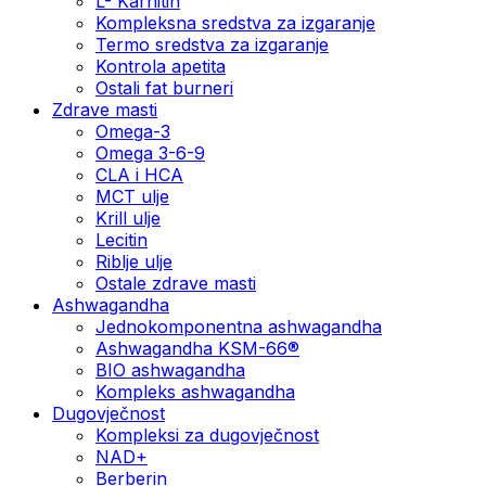
L- Karnitin
Kompleksna sredstva za izgaranje
Termo sredstva za izgaranje
Kontrola apetita
Ostali fat burneri
Zdrave masti
Omega-3
Omega 3-6-9
CLA i HCA
MCT ulje
Krill ulje
Lecitin
Riblje ulje
Ostale zdrave masti
Ashwagandha
Jednokomponentna ashwagandha
Ashwagandha KSM-66®
BIO ashwagandha
Kompleks ashwagandha
Dugovječnost
Kompleksi za dugovječnost
NAD+
Berberin