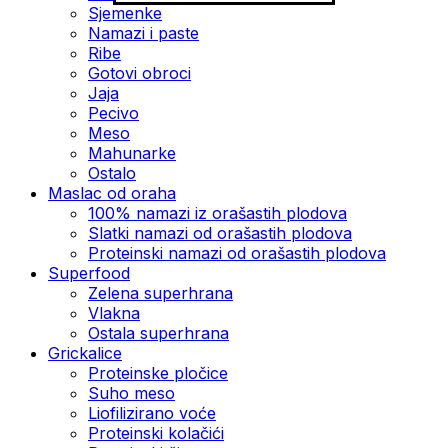
Sjemenke
Namazi i paste
Ribe
Gotovi obroci
Jaja
Pecivo
Meso
Mahunarke
Ostalo
Maslac od oraha
100% namazi iz orašastih plodova
Slatki namazi od orašastih plodova
Proteinski namazi od orašastih plodova
Superfood
Zelena superhrana
Vlakna
Ostala superhrana
Grickalice
Proteinske pločice
Suho meso
Liofilizirano voće
Proteinski kolačići