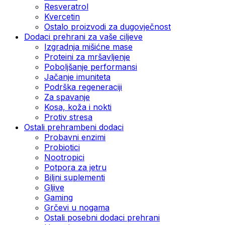
Resveratrol
Kvercetin
Ostalo proizvodi za dugovječnost
Dodaci prehrani za vaše ciljeve
Izgradnja mišićne mase
Proteini za mršavljenje
Poboljšanje performansi
Jačanje imuniteta
Podrška regeneraciji
Za spavanje
Kosa, koža i nokti
Protiv stresa
Ostali prehrambeni dodaci
Probavni enzimi
Probiotici
Nootropici
Potpora za jetru
Biljni suplementi
Gljive
Gaming
Grčevi u nogama
Ostali posebni dodaci prehrani