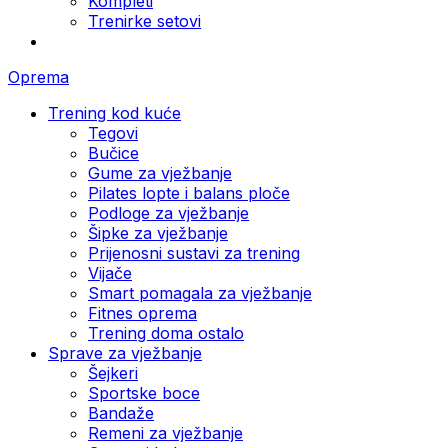
Kompleti
Trenirke setovi
Oprema
Trening kod kuće
Tegovi
Bučice
Gume za vježbanje
Pilates lopte i balans ploče
Podloge za vježbanje
Šipke za vježbanje
Prijenosni sustavi za trening
Vijače
Smart pomagala za vježbanje
Fitnes oprema
Trening doma ostalo
Sprave za vježbanje
Šejkeri
Sportske boce
Bandaže
Remeni za vježbanje