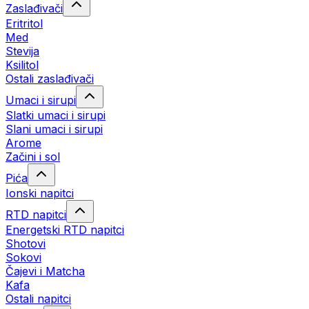
Zaslađivači
Eritritol
Med
Stevija
Ksilitol
Ostali zaslađivači
Umaci i sirupi
Slatki umaci i sirupi
Slani umaci i sirupi
Arome
Začini i sol
Pića
Ionski napitci
RTD napitci
Energetski RTD napitci
Shotovi
Sokovi
Čajevi i Matcha
Kafa
Ostali napitci