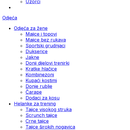
Uzorci
Odjeća
Odjeća za žene
Majice i topovi
Majice bez rukava
Sportski grudnjaci
Dukserice
Jakne
Donji dijelovi trenirki
Kratke hlačice
Kombinezoni
Kupaći kostimi
Donje rublje
Čarape
Dodaci za kosu
Helanke za trening
Tajice visokog struka
Scrunch tajice
Crne tajice
Tajice širokih nogavica