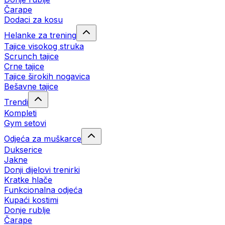
Čarape
Dodaci za kosu
Helanke za trening
Tajice visokog struka
Scrunch tajice
Crne tajice
Tajice širokih nogavica
Bešavne tajice
Trendi
Kompleti
Gym setovi
Odjeća za muškarce
Dukserice
Jakne
Donji dijelovi trenirki
Kratke hlače
Funkcionalna odjeća
Kupaći kostimi
Donje rublje
Čarape