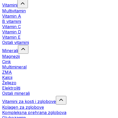
Vitamini
Multivitamin
Vitamin A
B vitamini
Vitamin C
Vitamin D
Vitamin E
Ostali vitamini
Minerali
Magnezij
Cink
Multimineral
ZMA
Kalcij
Željezo
Elektroliti
Ostali minerali
Vitamini za kosti i zglobove
Kolagen za zglobove
Kompleksna prehrana zglobova
Glukozamin