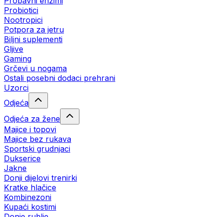
Probavni enzimi
Probiotici
Nootropici
Potpora za jetru
Biljni suplementi
Gljive
Gaming
Grčevi u nogama
Ostali posebni dodaci prehrani
Uzorci
Odjeća
Odjeća za žene
Majice i topovi
Majice bez rukava
Sportski grudnjaci
Dukserice
Jakne
Donji dijelovi trenirki
Kratke hlačice
Kombinezoni
Kupaći kostimi
Donje rublje