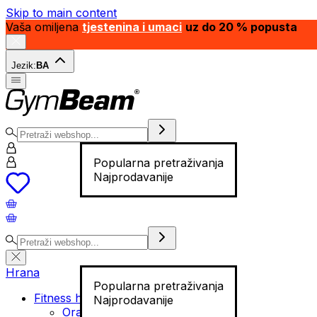
Skip to main content
Vaša omiljena
tjestenina i umaci
uz do 20 % popusta
Jezik:
BA
Popularna pretraživanja
Najprodavanije
Hrana
Popularna pretraživanja
Fitness hrana
Najprodavanije
Orašasti plodovi