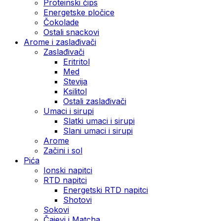
Proteinski čips
Energetske pločice
Čokolade
Ostali snackovi
Arome i zaslađivači
Zaslađivači
Eritritol
Med
Stevija
Ksilitol
Ostali zaslađivači
Umaci i sirupi
Slatki umaci i sirupi
Slani umaci i sirupi
Arome
Začini i sol
Pića
Ionski napitci
RTD napitci
Energetski RTD napitci
Shotovi
Sokovi
Čajevi i Matcha