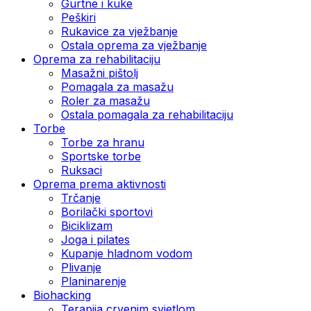
Gurtne i kuke
Peškiri
Rukavice za vježbanje
Ostala oprema za vježbanje
Oprema za rehabilitaciju
Masažni pištolj
Pomagala za masažu
Roler za masažu
Ostala pomagala za rehabilitaciju
Torbe
Torbe za hranu
Sportske torbe
Ruksaci
Oprema prema aktivnosti
Trčanje
Borilački sportovi
Biciklizam
Joga i pilates
Kupanje hladnom vodom
Plivanje
Planinarenje
Biohacking
Terapija crvenim svjetlom