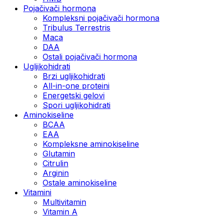
Pojačivači hormona
Kompleksni pojačivači hormona
Tribulus Terrestris
Maca
DAA
Ostali pojačivači hormona
Ugljikohidrati
Brzi ugljikohidrati
All-in-one proteini
Energetski gelovi
Spori ugljikohidrati
Aminokiseline
BCAA
EAA
Kompleksne aminokiseline
Glutamin
Citrulin
Arginin
Ostale aminokiseline
Vitamini
Multivitamin
Vitamin A