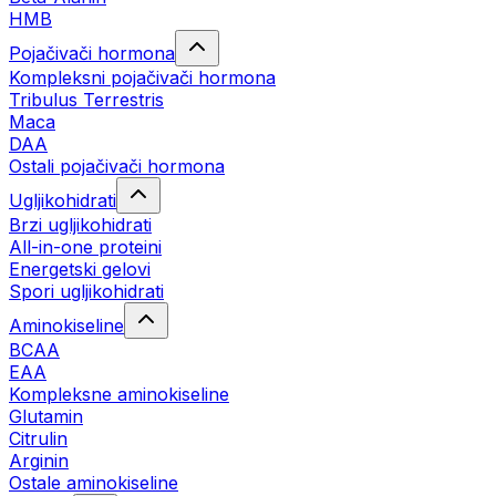
HMB
Pojačivači hormona
Kompleksni pojačivači hormona
Tribulus Terrestris
Maca
DAA
Ostali pojačivači hormona
Ugljikohidrati
Brzi ugljikohidrati
All-in-one proteini
Energetski gelovi
Spori ugljikohidrati
Aminokiseline
BCAA
EAA
Kompleksne aminokiseline
Glutamin
Citrulin
Arginin
Ostale aminokiseline