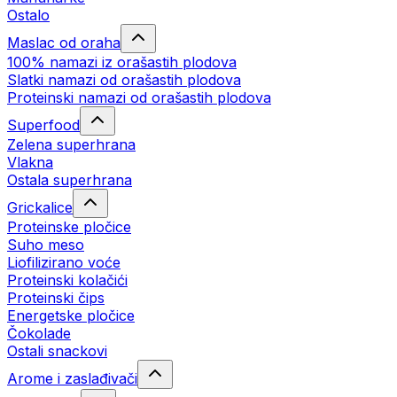
Ostalo
Maslac od oraha
100% namazi iz orašastih plodova
Slatki namazi od orašastih plodova
Proteinski namazi od orašastih plodova
Superfood
Zelena superhrana
Vlakna
Ostala superhrana
Grickalice
Proteinske pločice
Suho meso
Liofilizirano voće
Proteinski kolačići
Proteinski čips
Energetske pločice
Čokolade
Ostali snackovi
Arome i zaslađivači