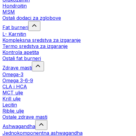
Hondroitin
MSM
Ostali dodaci za zglobove
Fat burneri
L- Karnitin
Kompleksna sredstva za izgaranje
Termo sredstva za izgaranje
Kontrola apetita
Ostali fat burneri
Zdrave masti
Omega-3
Omega 3-6-9
CLA i HCA
MCT ulje
Krill ulje
Lecitin
Riblje ulje
Ostale zdrave masti
Ashwagandha
Jednokomponentna ashwagandha