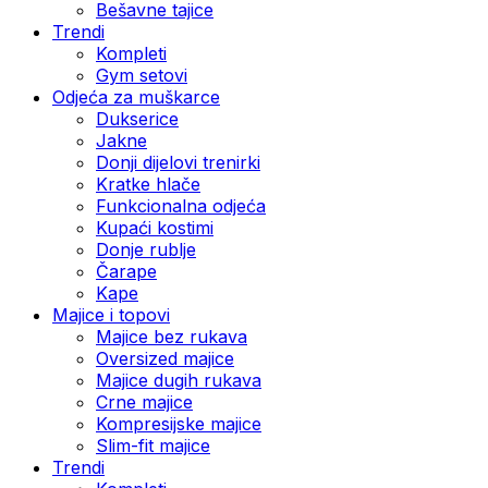
Bešavne tajice
Trendi
Kompleti
Gym setovi
Odjeća za muškarce
Dukserice
Jakne
Donji dijelovi trenirki
Kratke hlače
Funkcionalna odjeća
Kupaći kostimi
Donje rublje
Čarape
Kape
Majice i topovi
Majice bez rukava
Oversized majice
Majice dugih rukava
Crne majice
Kompresijske majice
Slim-fit majice
Trendi