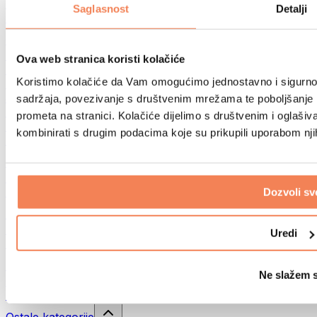
Sportske torbe
Saglasnost
Detalji
Ruksaci
Oprema prema aktivnosti
Trčanje
Ova web stranica koristi kolačiće
Borilački sportovi
Koristimo kolačiće da Vam omogućimo jednostavno i sigurno ko
Biciklizam
Joga i pilates
sadržaja, povezivanje s društvenim mrežama te poboljšanje k
Kupanje hladnom vodom
prometa na stranici. Kolačiće dijelimo s društvenim i oglaš
Plivanje
kombinirati s drugim podacima koje su prikupili uporabom nj
Planinarenje
Biohacking
Terapija crvenim svjetlom
Filteri i vrčevi za vodu
Dozvoli sv
Eko kućanstvo
Deterdženti za rublje
Uredi
Sredstva za čišćenje
Prirodna kozmetika
Ne slažem 
Gelovi za tuširanje i sapuni
Šamponi i kozmetika za kosu