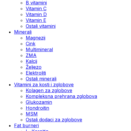
B vitamini
Vitamin C
Vitamin D
Vitamin E
Ostali vitamini
Minerali
Magnezij
Cink
Multimineral
ZMA
Kalcij
Željezo
Elektroliti
Ostali minerali
Vitamini za kosti i zglobove
Kolagen za zglobove
Kompleksna prehrana zglobova
Glukozamin
Hondroitin
MSM
Ostali dodaci za zglobove
Fat burneri