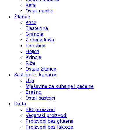
Kafa
Ostali napitci
Žitarice
Kaše
Tjestenina
Granola
Zobena kaša
Pahuljice
Heljda
Kvinoja
Riža
Ostale žitarice
Sastojci za kuhanje
Ulja
Mješavine za kuhanje i pečenje
Brašno
Ostali sastojci
Dijeta
BIO proizvodi
Veganski proizvodi
Proizvodi bez glutena
Proizvodi bez laktoze