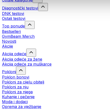
Ostale kategorije
Dijagnostički testovi
DNK testovi
Ostali testovi
Top ponude
Bestselleri
GymBeam Merch
Novosti
Akcije
Akcija odjeće
Akcija odjeće za žene
Akcija odjeće za muškarce
Pokloni
Poklon bonovi
Pokloni za cijelu obitelj
Pokloni za nju
Pokloni za njega
Kuhanje i pečenje
Moda i dodaci
Oprema za vježbanje