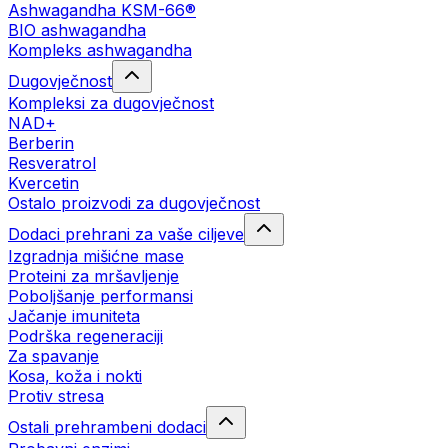
Ashwagandha KSM-66®
BIO ashwagandha
Kompleks ashwagandha
Dugovječnost
Kompleksi za dugovječnost
NAD+
Berberin
Resveratrol
Kvercetin
Ostalo proizvodi za dugovječnost
Dodaci prehrani za vaše ciljeve
Izgradnja mišićne mase
Proteini za mršavljenje
Poboljšanje performansi
Jačanje imuniteta
Podrška regeneraciji
Za spavanje
Kosa, koža i nokti
Protiv stresa
Ostali prehrambeni dodaci