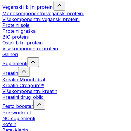
Veganski i biljni proteini
Monokomponentni veganski proteini
Višekomponentni veganski proteini
Proteini soje
Proteini graška
BIO proteini
Ostali biljni proteini
Višekomponentni protein
Gaineri
Suplementi
Kreatin
Kreatin Monohidrat
Kreatin Creapure®
Višekomponentni kreatin
Kreatini drugi oblici
Testo booster
Pre-workout
NO suplementi
Kofein
Beta-Alanin