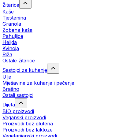
Žitarice
Kaše
Tjestenina
Granola
Zobena kaša
Pahuljice
Heljda
Kvinoja
Riža
Ostale žitarice
Sastojci za kuhanje
Ulja
Mješavine za kuhanje i pečenje
Brašno
Ostali sastojci
Dijeta
BIO proizvodi
Veganski proizvodi
Proizvodi bez glutena
Proizvodi bez laktoze
Vegetarijanski proizvodi