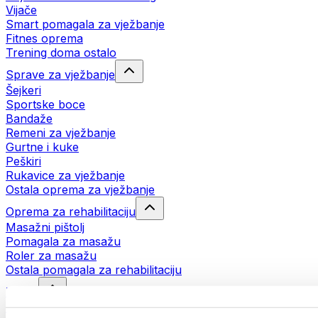
Vijače
Smart pomagala za vježbanje
Fitnes oprema
Trening doma ostalo
Sprave za vježbanje
Šejkeri
Sportske boce
Bandaže
Remeni za vježbanje
Gurtne i kuke
Peškiri
Rukavice za vježbanje
Ostala oprema za vježbanje
Oprema za rehabilitaciju
Masažni pištolj
Pomagala za masažu
Roler za masažu
Ostala pomagala za rehabilitaciju
Torbe
Torbe za hranu