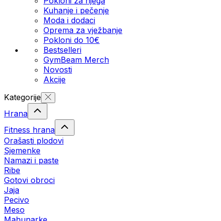
Pokloni za njega
Kuhanje i pečenje
Moda i dodaci
Oprema za vježbanje
Pokloni do 10€
Bestselleri
GymBeam Merch
Novosti
Akcije
Kategorije
Hrana
Fitness hrana
Orašasti plodovi
Sjemenke
Namazi i paste
Ribe
Gotovi obroci
Jaja
Pecivo
Meso
Mahunarke