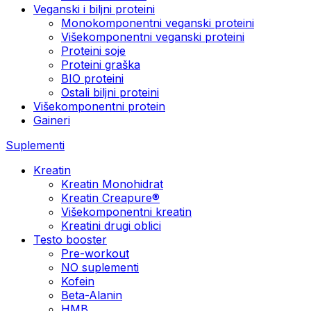
Veganski i biljni proteini
Monokomponentni veganski proteini
Višekomponentni veganski proteini
Proteini soje
Proteini graška
BIO proteini
Ostali biljni proteini
Višekomponentni protein
Gaineri
Suplementi
Kreatin
Kreatin Monohidrat
Kreatin Creapure®
Višekomponentni kreatin
Kreatini drugi oblici
Testo booster
Pre-workout
NO suplementi
Kofein
Beta-Alanin
HMB