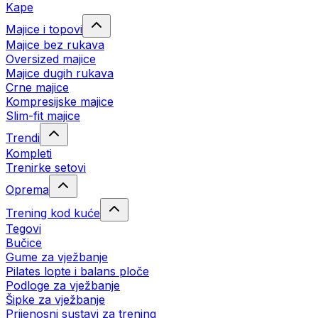
Kape
Majice i topovi
Majice bez rukava
Oversized majice
Majice dugih rukava
Crne majice
Kompresijske majice
Slim-fit majice
Trendi
Kompleti
Trenirke setovi
Oprema
Trening kod kuće
Tegovi
Bučice
Gume za vježbanje
Pilates lopte i balans ploče
Podloge za vježbanje
Šipke za vježbanje
Prijenosni sustavi za trening