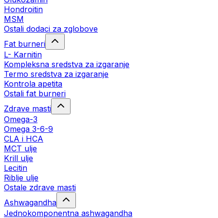
Hondroitin
MSM
Ostali dodaci za zglobove
Fat burneri
L- Karnitin
Kompleksna sredstva za izgaranje
Termo sredstva za izgaranje
Kontrola apetita
Ostali fat burneri
Zdrave masti
Omega-3
Omega 3-6-9
CLA i HCA
MCT ulje
Krill ulje
Lecitin
Riblje ulje
Ostale zdrave masti
Ashwagandha
Jednokomponentna ashwagandha