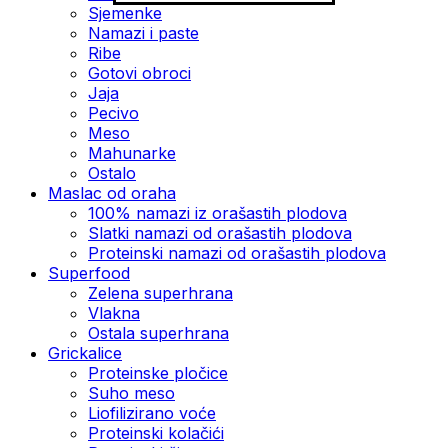
Sjemenke
Namazi i paste
Ribe
Gotovi obroci
Jaja
Pecivo
Meso
Mahunarke
Ostalo
Maslac od oraha
100% namazi iz orašastih plodova
Slatki namazi od orašastih plodova
Proteinski namazi od orašastih plodova
Superfood
Zelena superhrana
Vlakna
Ostala superhrana
Grickalice
Proteinske pločice
Suho meso
Liofilizirano voće
Proteinski kolačići