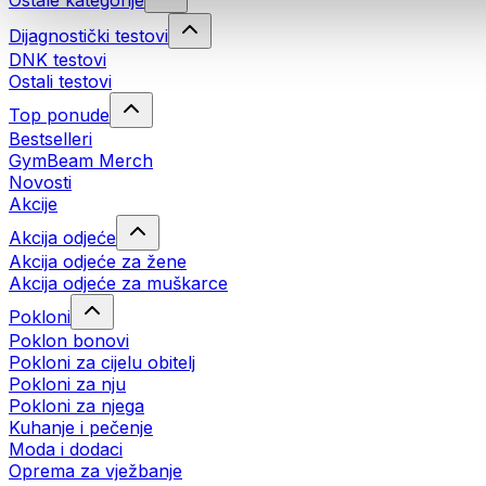
Ostale kategorije
Dijagnostički testovi
DNK testovi
Ostali testovi
Top ponude
Bestselleri
GymBeam Merch
Novosti
Akcije
Akcija odjeće
Akcija odjeće za žene
Akcija odjeće za muškarce
Pokloni
Poklon bonovi
Pokloni za cijelu obitelj
Pokloni za nju
Pokloni za njega
Kuhanje i pečenje
Moda i dodaci
Oprema za vježbanje