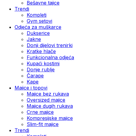
Bešavne tajice
Trendi
Kompleti
Gym setovi
Odjeća za muškarce
Dukserice
Jakne
Donji dijelovi trenirki
Kratke hlače
Funkcionalna odjeća
Kupaći kostimi
Donje rublje
Čarape
Kape
Majice i topovi
Majice bez rukava
Oversized majice
Majice dugih rukava
Crne majice
Kompresijske majice
Slim-fit majice
Trendi