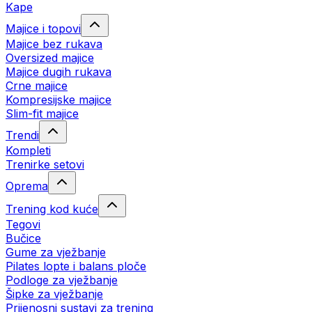
Kape
Majice i topovi
Majice bez rukava
Oversized majice
Majice dugih rukava
Crne majice
Kompresijske majice
Slim-fit majice
Trendi
Kompleti
Trenirke setovi
Oprema
Trening kod kuće
Tegovi
Bučice
Gume za vježbanje
Pilates lopte i balans ploče
Podloge za vježbanje
Šipke za vježbanje
Prijenosni sustavi za trening