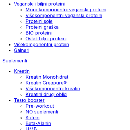
Veganski i biljni proteini
Monokomponentni veganski proteini
Višekomponentni veganski proteini
Proteini soje
Proteini graška
BIO proteini
Ostali biljni proteini
Višekomponentni protein
Gaineri
Suplementi
Kreatin
Kreatin Monohidrat
Kreatin Creapure®
Višekomponentni kreatin
Kreatini drugi oblici
Testo booster
Pre-workout
NO suplementi
Kofein
Beta-Alanin
HMB