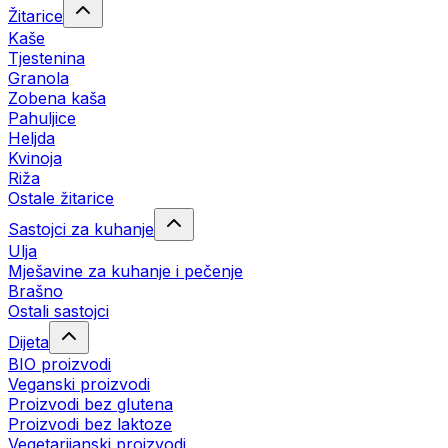
Žitarice
Kaše
Tjestenina
Granola
Zobena kaša
Pahuljice
Heljda
Kvinoja
Riža
Ostale žitarice
Sastojci za kuhanje
Ulja
Mješavine za kuhanje i pečenje
Brašno
Ostali sastojci
Dijeta
BIO proizvodi
Veganski proizvodi
Proizvodi bez glutena
Proizvodi bez laktoze
Vegetarijanski proizvodi