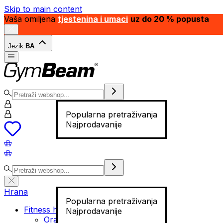
Skip to main content
Vaša omiljena
tjestenina i umaci
uz do 20 % popusta
Jezik:
BA
Popularna pretraživanja
Najprodavanije
Hrana
Popularna pretraživanja
Fitness hrana
Najprodavanije
Orašasti plodovi