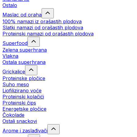
Ostalo
Maslac od oraha
100% namazi iz orašastih plodova
Slatki namazi od orašastih plodova
Proteinski namazi od orašastih plodova
Superfood
Zelena superhrana
Vlakna
Ostala superhrana
Grickalice
Proteinske pločice
Suho meso
Liofilizirano voće
Proteinski kolačići
Proteinski čips
Energetske pločice
Čokolade
Ostali snackovi
Arome i zaslađivači