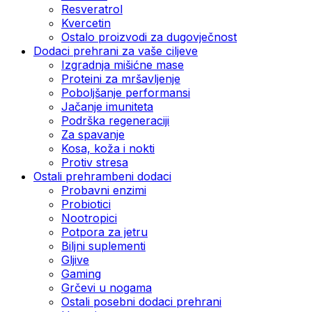
Resveratrol
Kvercetin
Ostalo proizvodi za dugovječnost
Dodaci prehrani za vaše ciljeve
Izgradnja mišićne mase
Proteini za mršavljenje
Poboljšanje performansi
Jačanje imuniteta
Podrška regeneraciji
Za spavanje
Kosa, koža i nokti
Protiv stresa
Ostali prehrambeni dodaci
Probavni enzimi
Probiotici
Nootropici
Potpora za jetru
Biljni suplementi
Gljive
Gaming
Grčevi u nogama
Ostali posebni dodaci prehrani