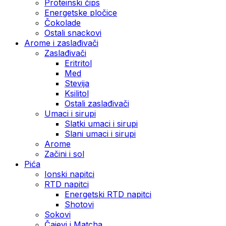
Proteinski čips
Energetske pločice
Čokolade
Ostali snackovi
Arome i zaslađivači
Zaslađivači
Eritritol
Med
Stevija
Ksilitol
Ostali zaslađivači
Umaci i sirupi
Slatki umaci i sirupi
Slani umaci i sirupi
Arome
Začini i sol
Pića
Ionski napitci
RTD napitci
Energetski RTD napitci
Shotovi
Sokovi
Čajevi i Matcha