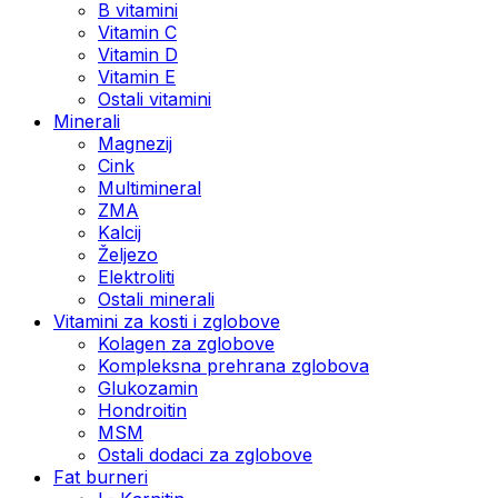
B vitamini
Vitamin C
Vitamin D
Vitamin E
Ostali vitamini
Minerali
Magnezij
Cink
Multimineral
ZMA
Kalcij
Željezo
Elektroliti
Ostali minerali
Vitamini za kosti i zglobove
Kolagen za zglobove
Kompleksna prehrana zglobova
Glukozamin
Hondroitin
MSM
Ostali dodaci za zglobove
Fat burneri