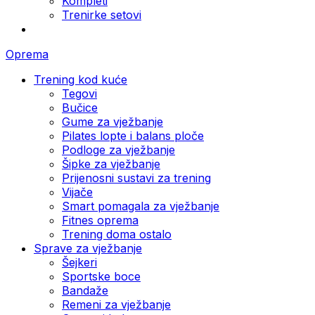
Kompleti
Trenirke setovi
Oprema
Trening kod kuće
Tegovi
Bučice
Gume za vježbanje
Pilates lopte i balans ploče
Podloge za vježbanje
Šipke za vježbanje
Prijenosni sustavi za trening
Vijače
Smart pomagala za vježbanje
Fitnes oprema
Trening doma ostalo
Sprave za vježbanje
Šejkeri
Sportske boce
Bandaže
Remeni za vježbanje