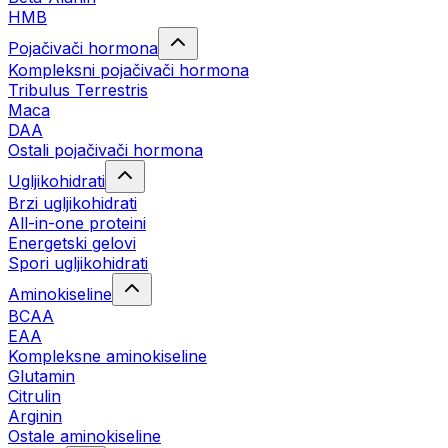
HMB
Pojačivači hormona
Kompleksni pojačivači hormona
Tribulus Terrestris
Maca
DAA
Ostali pojačivači hormona
Ugljikohidrati
Brzi ugljikohidrati
All-in-one proteini
Energetski gelovi
Spori ugljikohidrati
Aminokiseline
BCAA
EAA
Kompleksne aminokiseline
Glutamin
Citrulin
Arginin
Ostale aminokiseline