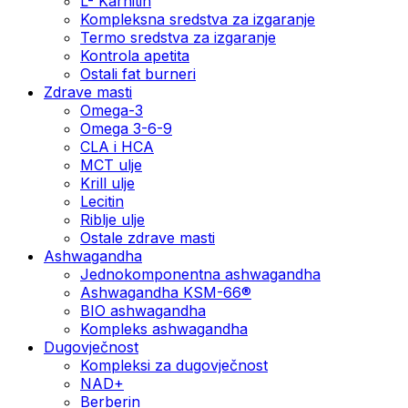
L- Karnitin
Kompleksna sredstva za izgaranje
Termo sredstva za izgaranje
Kontrola apetita
Ostali fat burneri
Zdrave masti
Omega-3
Omega 3-6-9
CLA i HCA
MCT ulje
Krill ulje
Lecitin
Riblje ulje
Ostale zdrave masti
Ashwagandha
Jednokomponentna ashwagandha
Ashwagandha KSM-66®
BIO ashwagandha
Kompleks ashwagandha
Dugovječnost
Kompleksi za dugovječnost
NAD+
Berberin