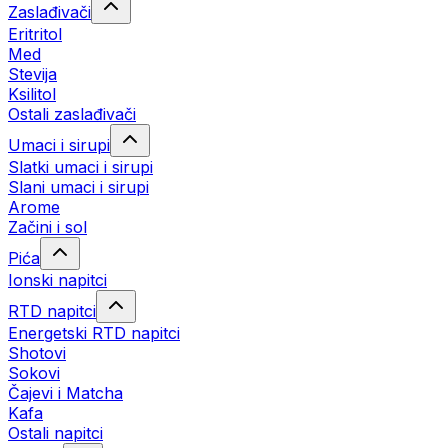
Zaslađivači
Eritritol
Med
Stevija
Ksilitol
Ostali zaslađivači
Umaci i sirupi
Slatki umaci i sirupi
Slani umaci i sirupi
Arome
Začini i sol
Pića
Ionski napitci
RTD napitci
Energetski RTD napitci
Shotovi
Sokovi
Čajevi i Matcha
Kafa
Ostali napitci