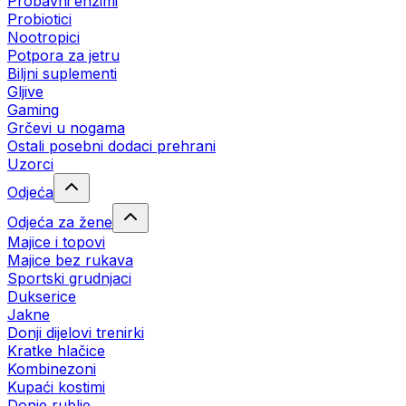
Probavni enzimi
Probiotici
Nootropici
Potpora za jetru
Biljni suplementi
Gljive
Gaming
Grčevi u nogama
Ostali posebni dodaci prehrani
Uzorci
Odjeća
Odjeća za žene
Majice i topovi
Majice bez rukava
Sportski grudnjaci
Dukserice
Jakne
Donji dijelovi trenirki
Kratke hlačice
Kombinezoni
Kupaći kostimi
Donje rublje