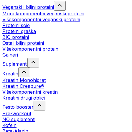
Veganski i biljni proteini
Monokomponentni veganski proteini
Višekomponentni veganski proteini
Proteini soje
Proteini graška
BIO proteini
Ostali biljni proteini
Višekomponentni protein
Gaineri
Suplementi
Kreatin
Kreatin Monohidrat
Kreatin Creapure®
Višekomponentni kreatin
Kreatini drugi oblici
Testo booster
Pre-workout
NO suplementi
Kofein
Beta-Alanin