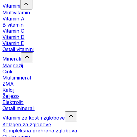
Vitamini
Multivitamin
Vitamin A
B vitamini
Vitamin C
Vitamin D
Vitamin E
Ostali vitamini
Minerali
Magnezij
Cink
Multimineral
ZMA
Kalcij
Željezo
Elektroliti
Ostali minerali
Vitamini za kosti i zglobove
Kolagen za zglobove
Kompleksna prehrana zglobova
Glukozamin