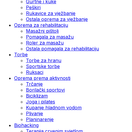
Gurtne i kuke
Peškiri
Rukavice za vježbanje
Ostala oprema za vježbanje
Oprema za rehabilitaciju
Masažni pištolj
Pomagala za masažu
Roler za masažu
Ostala pomagala za rehabilitaciju
Torbe
Torbe za hranu
Sportske torbe
Ruksaci
Oprema prema aktivnosti
Trčanje
Borilački sportovi
Biciklizam
Joga i pilates
Kupanje hladnom vodom
Plivanje
Planinarenje
Biohacking
Terapija crvenim svjetlom