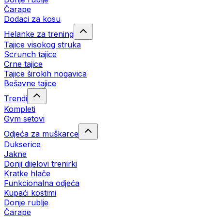
Čarape
Dodaci za kosu
Helanke za trening
Tajice visokog struka
Scrunch tajice
Crne tajice
Tajice širokih nogavica
Bešavne tajice
Trendi
Kompleti
Gym setovi
Odjeća za muškarce
Dukserice
Jakne
Donji dijelovi trenirki
Kratke hlače
Funkcionalna odjeća
Kupaći kostimi
Donje rublje
Čarape