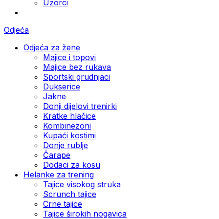
Uzorci
Odjeća
Odjeća za žene
Majice i topovi
Majice bez rukava
Sportski grudnjaci
Dukserice
Jakne
Donji dijelovi trenirki
Kratke hlačice
Kombinezoni
Kupaći kostimi
Donje rublje
Čarape
Dodaci za kosu
Helanke za trening
Tajice visokog struka
Scrunch tajice
Crne tajice
Tajice širokih nogavica