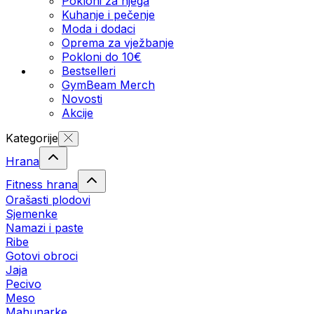
Pokloni za njega
Kuhanje i pečenje
Moda i dodaci
Oprema za vježbanje
Pokloni do 10€
Bestselleri
GymBeam Merch
Novosti
Akcije
Kategorije
Hrana
Fitness hrana
Orašasti plodovi
Sjemenke
Namazi i paste
Ribe
Gotovi obroci
Jaja
Pecivo
Meso
Mahunarke