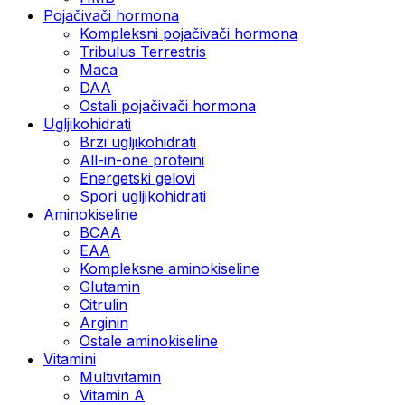
Pojačivači hormona
Kompleksni pojačivači hormona
Tribulus Terrestris
Maca
DAA
Ostali pojačivači hormona
Ugljikohidrati
Brzi ugljikohidrati
All-in-one proteini
Energetski gelovi
Spori ugljikohidrati
Aminokiseline
BCAA
EAA
Kompleksne aminokiseline
Glutamin
Citrulin
Arginin
Ostale aminokiseline
Vitamini
Multivitamin
Vitamin A