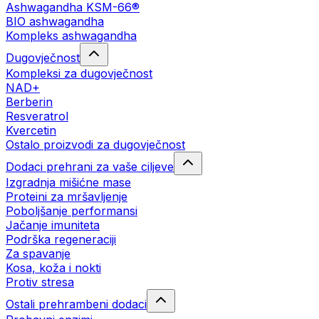
Ashwagandha KSM-66®
BIO ashwagandha
Kompleks ashwagandha
Dugovječnost
Kompleksi za dugovječnost
NAD+
Berberin
Resveratrol
Kvercetin
Ostalo proizvodi za dugovječnost
Dodaci prehrani za vaše ciljeve
Izgradnja mišićne mase
Proteini za mršavljenje
Poboljšanje performansi
Jačanje imuniteta
Podrška regeneraciji
Za spavanje
Kosa, koža i nokti
Protiv stresa
Ostali prehrambeni dodaci