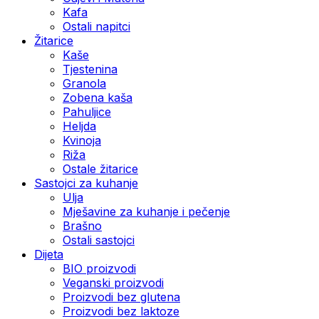
Kafa
Ostali napitci
Žitarice
Kaše
Tjestenina
Granola
Zobena kaša
Pahuljice
Heljda
Kvinoja
Riža
Ostale žitarice
Sastojci za kuhanje
Ulja
Mješavine za kuhanje i pečenje
Brašno
Ostali sastojci
Dijeta
BIO proizvodi
Veganski proizvodi
Proizvodi bez glutena
Proizvodi bez laktoze