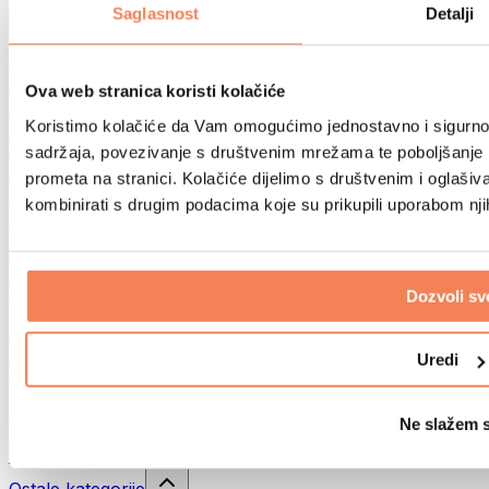
Sportske torbe
Saglasnost
Detalji
Ruksaci
Oprema prema aktivnosti
Trčanje
Ova web stranica koristi kolačiće
Borilački sportovi
Koristimo kolačiće da Vam omogućimo jednostavno i sigurno ko
Biciklizam
Joga i pilates
sadržaja, povezivanje s društvenim mrežama te poboljšanje k
Kupanje hladnom vodom
prometa na stranici. Kolačiće dijelimo s društvenim i oglaš
Plivanje
kombinirati s drugim podacima koje su prikupili uporabom nj
Planinarenje
Biohacking
Terapija crvenim svjetlom
Filteri i vrčevi za vodu
Dozvoli sv
Eko kućanstvo
Deterdženti za rublje
Uredi
Sredstva za čišćenje
Prirodna kozmetika
Ne slažem 
Gelovi za tuširanje i sapuni
Šamponi i kozmetika za kosu