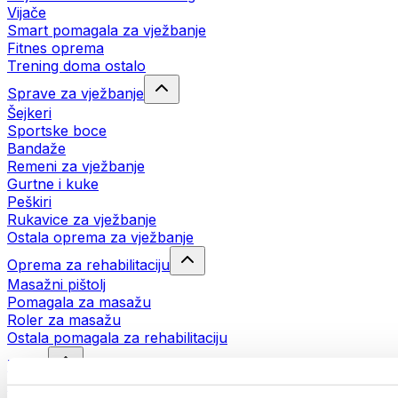
Vijače
Smart pomagala za vježbanje
Fitnes oprema
Trening doma ostalo
Sprave za vježbanje
Šejkeri
Sportske boce
Bandaže
Remeni za vježbanje
Gurtne i kuke
Peškiri
Rukavice za vježbanje
Ostala oprema za vježbanje
Oprema za rehabilitaciju
Masažni pištolj
Pomagala za masažu
Roler za masažu
Ostala pomagala za rehabilitaciju
Torbe
Torbe za hranu