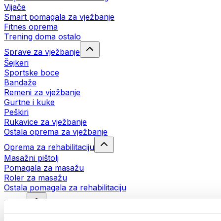
Vijače
Smart pomagala za vježbanje
Fitnes oprema
Trening doma ostalo
Sprave za vježbanje
Šejkeri
Sportske boce
Bandaže
Remeni za vježbanje
Gurtne i kuke
Peškiri
Rukavice za vježbanje
Ostala oprema za vježbanje
Oprema za rehabilitaciju
Masažni pištolj
Pomagala za masažu
Roler za masažu
Ostala pomagala za rehabilitaciju
Torbe
Torbe za hranu