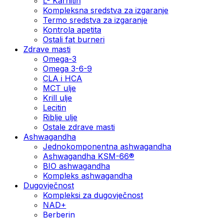
L- Karnitin
Kompleksna sredstva za izgaranje
Termo sredstva za izgaranje
Kontrola apetita
Ostali fat burneri
Zdrave masti
Omega-3
Omega 3-6-9
CLA i HCA
MCT ulje
Krill ulje
Lecitin
Riblje ulje
Ostale zdrave masti
Ashwagandha
Jednokomponentna ashwagandha
Ashwagandha KSM-66®
BIO ashwagandha
Kompleks ashwagandha
Dugovječnost
Kompleksi za dugovječnost
NAD+
Berberin