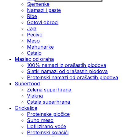
Sjemenke
Namazi i paste
Ribe
Gotovi obroci
Jaja
Pecivo
Meso
Mahunarke
Ostalo
Maslac od oraha
100% namazi iz orašastih plodova
Slatki namazi od orašastih plodova
Proteinski namazi od orašastih plodova
Superfood
Zelena superhrana
Vlakna
Ostala superhrana
Grickalice
Proteinske pločice
Suho meso
Liofilizirano voće
Proteinski kolačići