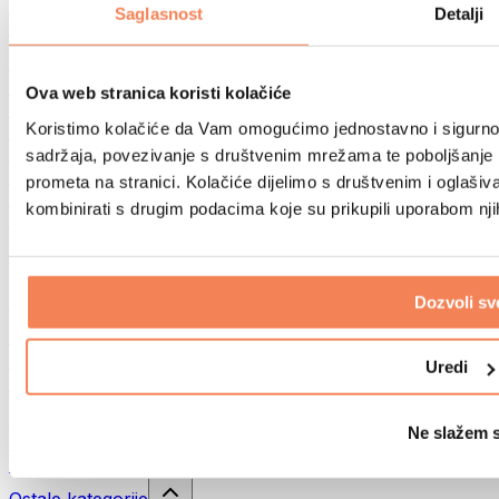
Sportske torbe
Saglasnost
Detalji
Ruksaci
Oprema prema aktivnosti
Trčanje
Ova web stranica koristi kolačiće
Borilački sportovi
Koristimo kolačiće da Vam omogućimo jednostavno i sigurno ko
Biciklizam
Joga i pilates
sadržaja, povezivanje s društvenim mrežama te poboljšanje k
Kupanje hladnom vodom
prometa na stranici. Kolačiće dijelimo s društvenim i oglaš
Plivanje
kombinirati s drugim podacima koje su prikupili uporabom nj
Planinarenje
Biohacking
Terapija crvenim svjetlom
Filteri i vrčevi za vodu
Dozvoli sv
Eko kućanstvo
Deterdženti za rublje
Uredi
Sredstva za čišćenje
Prirodna kozmetika
Ne slažem 
Gelovi za tuširanje i sapuni
Šamponi i kozmetika za kosu