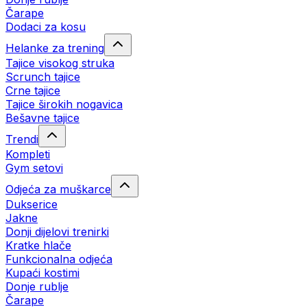
Čarape
Dodaci za kosu
Helanke za trening
Tajice visokog struka
Scrunch tajice
Crne tajice
Tajice širokih nogavica
Bešavne tajice
Trendi
Kompleti
Gym setovi
Odjeća za muškarce
Dukserice
Jakne
Donji dijelovi trenirki
Kratke hlače
Funkcionalna odjeća
Kupaći kostimi
Donje rublje
Čarape