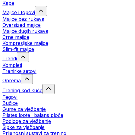
Kape
Majice i topovi
Majice bez rukava
Oversized majice
Majice dugih rukava
Crne majice
Kompresijske majice
Slim-fit majice
Trendi
Kompleti
Trenirke setovi
Oprema
Trening kod kuće
Tegovi
Bučice
Gume za vježbanje
Pilates lopte i balans ploče
Podloge za vježbanje
Šipke za vježbanje
Prijenosni sustavi za trening