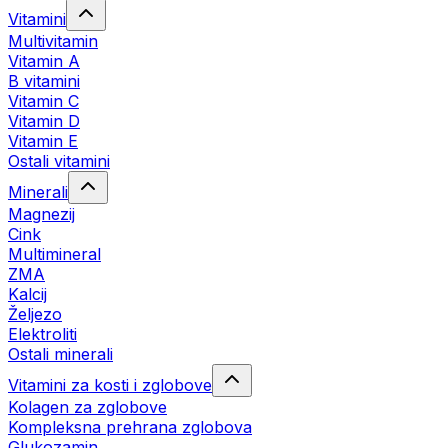
Vitamini
Multivitamin
Vitamin A
B vitamini
Vitamin C
Vitamin D
Vitamin E
Ostali vitamini
Minerali
Magnezij
Cink
Multimineral
ZMA
Kalcij
Željezo
Elektroliti
Ostali minerali
Vitamini za kosti i zglobove
Kolagen za zglobove
Kompleksna prehrana zglobova
Glukozamin