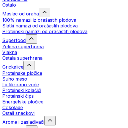
Ostalo
Maslac od oraha
100% namazi iz orašastih plodova
Slatki namazi od orašastih plodova
Proteinski namazi od orašastih plodova
Superfood
Zelena superhrana
Vlakna
Ostala superhrana
Grickalice
Proteinske pločice
Suho meso
Liofilizirano voće
Proteinski kolačići
Proteinski čips
Energetske pločice
Čokolade
Ostali snackovi
Arome i zaslađivači