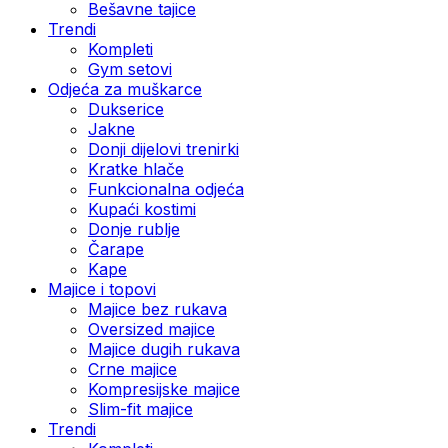
Bešavne tajice
Trendi
Kompleti
Gym setovi
Odjeća za muškarce
Dukserice
Jakne
Donji dijelovi trenirki
Kratke hlače
Funkcionalna odjeća
Kupaći kostimi
Donje rublje
Čarape
Kape
Majice i topovi
Majice bez rukava
Oversized majice
Majice dugih rukava
Crne majice
Kompresijske majice
Slim-fit majice
Trendi