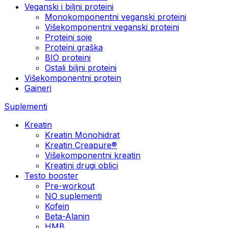
Veganski i biljni proteini
Monokomponentni veganski proteini
Višekomponentni veganski proteini
Proteini soje
Proteini graška
BIO proteini
Ostali biljni proteini
Višekomponentni protein
Gaineri
Suplementi
Kreatin
Kreatin Monohidrat
Kreatin Creapure®
Višekomponentni kreatin
Kreatini drugi oblici
Testo booster
Pre-workout
NO suplementi
Kofein
Beta-Alanin
HMB