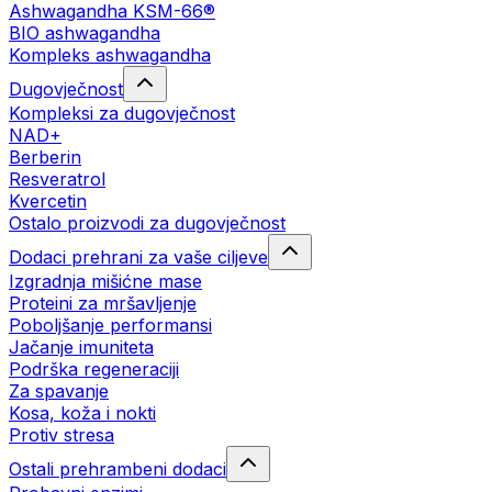
Ashwagandha KSM-66®
BIO ashwagandha
Kompleks ashwagandha
Dugovječnost
Kompleksi za dugovječnost
NAD+
Berberin
Resveratrol
Kvercetin
Ostalo proizvodi za dugovječnost
Dodaci prehrani za vaše ciljeve
Izgradnja mišićne mase
Proteini za mršavljenje
Poboljšanje performansi
Jačanje imuniteta
Podrška regeneraciji
Za spavanje
Kosa, koža i nokti
Protiv stresa
Ostali prehrambeni dodaci