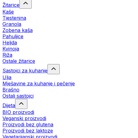
Žitarice
Kaše
Tjestenina
Granola
Zobena kaša
Pahuljice
Heljda
Kvinoja
Riža
Ostale žitarice
Sastojci za kuhanje
Ulja
Mješavine za kuhanje i pečenje
Brašno
Ostali sastojci
Dijeta
BIO proizvodi
Veganski proizvodi
Proizvodi bez glutena
Proizvodi bez laktoze
Vegetarijanski proizvodi