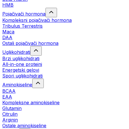
HMB
Pojačivači hormona
Kompleksni pojačivači hormona
Tribulus Terrestris
Maca
DAA
Ostali pojačivači hormona
Ugljikohidrati
Brzi ugljikohidrati
All-in-one proteini
Energetski gelovi
Spori ugljikohidrati
Aminokiseline
BCAA
EAA
Kompleksne aminokiseline
Glutamin
Citrulin
Arginin
Ostale aminokiseline