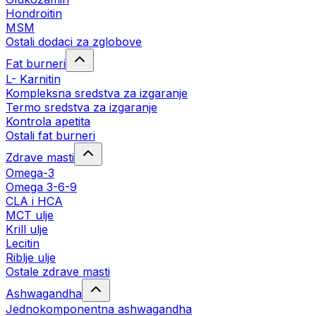
Hondroitin
MSM
Ostali dodaci za zglobove
Fat burneri
L- Karnitin
Kompleksna sredstva za izgaranje
Termo sredstva za izgaranje
Kontrola apetita
Ostali fat burneri
Zdrave masti
Omega-3
Omega 3-6-9
CLA i HCA
MCT ulje
Krill ulje
Lecitin
Riblje ulje
Ostale zdrave masti
Ashwagandha
Jednokomponentna ashwagandha