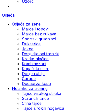
Uzorci
Odjeća
Odjeća za žene
Majice i topovi
Majice bez rukava
Sportski grudnjaci
Dukserice
Jakne
Donji dijelovi trenirki
Kratke hlačice
Kombinezoni
Kupaći kostimi
Donje rublje
Čarape
Dodaci za kosu
Helanke za trening
Tajice visokog struka
Scrunch tajice
Crne tajice
Tajice širokih nogavica