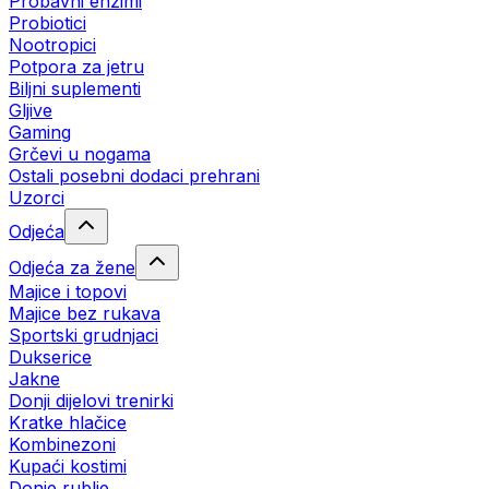
Probavni enzimi
Probiotici
Nootropici
Potpora za jetru
Biljni suplementi
Gljive
Gaming
Grčevi u nogama
Ostali posebni dodaci prehrani
Uzorci
Odjeća
Odjeća za žene
Majice i topovi
Majice bez rukava
Sportski grudnjaci
Dukserice
Jakne
Donji dijelovi trenirki
Kratke hlačice
Kombinezoni
Kupaći kostimi
Donje rublje