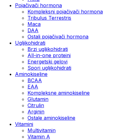
Pojačivači hormona
Kompleksni pojačivači hormona
Tribulus Terrestris
Maca
DAA
Ostali pojačivači hormona
Ugljikohidrati
Brzi ugljikohidrati
All-in-one proteini
Energetski gelovi
Spori ugljikohidrati
Aminokiseline
BCAA
EAA
Kompleksne aminokiseline
Glutamin
Citrulin
Arginin
Ostale aminokiseline
Vitamini
Multivitamin
Vitamin A