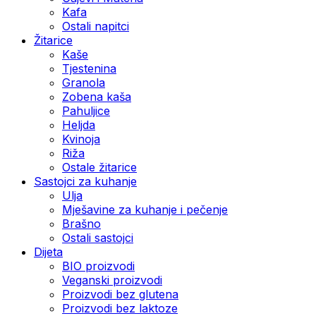
Kafa
Ostali napitci
Žitarice
Kaše
Tjestenina
Granola
Zobena kaša
Pahuljice
Heljda
Kvinoja
Riža
Ostale žitarice
Sastojci za kuhanje
Ulja
Mješavine za kuhanje i pečenje
Brašno
Ostali sastojci
Dijeta
BIO proizvodi
Veganski proizvodi
Proizvodi bez glutena
Proizvodi bez laktoze