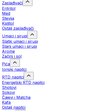
Zaslađivači
Eritritol
Med
Stevija
Ksilitol
Ostali zaslađivači
Umaci i sirupi
Slatki umaci i sirupi
Slani umaci i sirupi
Arome
Začini i sol
Pića
Ionski napitci
RTD napitci
Energetski RTD napitci
Shotovi
Sokovi
Čajevi i Matcha
Kafa
Ostali napitci