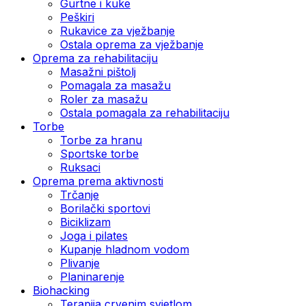
Gurtne i kuke
Peškiri
Rukavice za vježbanje
Ostala oprema za vježbanje
Oprema za rehabilitaciju
Masažni pištolj
Pomagala za masažu
Roler za masažu
Ostala pomagala za rehabilitaciju
Torbe
Torbe za hranu
Sportske torbe
Ruksaci
Oprema prema aktivnosti
Trčanje
Borilački sportovi
Biciklizam
Joga i pilates
Kupanje hladnom vodom
Plivanje
Planinarenje
Biohacking
Terapija crvenim svjetlom