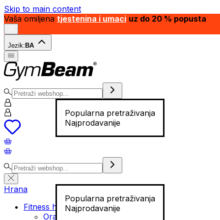
Skip to main content
Vaša omiljena
tjestenina i umaci
uz do 20 % popusta
Jezik:
BA
Popularna pretraživanja
Najprodavanije
Hrana
Popularna pretraživanja
Fitness hrana
Najprodavanije
Orašasti plodovi