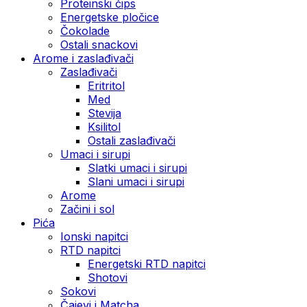
Proteinski čips
Energetske pločice
Čokolade
Ostali snackovi
Arome i zaslađivači
Zaslađivači
Eritritol
Med
Stevija
Ksilitol
Ostali zaslađivači
Umaci i sirupi
Slatki umaci i sirupi
Slani umaci i sirupi
Arome
Začini i sol
Pića
Ionski napitci
RTD napitci
Energetski RTD napitci
Shotovi
Sokovi
Čajevi i Matcha