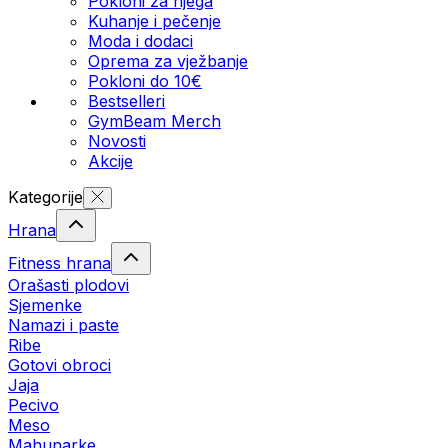
Pokloni za njega
Kuhanje i pečenje
Moda i dodaci
Oprema za vježbanje
Pokloni do 10€
Bestselleri
GymBeam Merch
Novosti
Akcije
Kategorije
Hrana
Fitness hrana
Orašasti plodovi
Sjemenke
Namazi i paste
Ribe
Gotovi obroci
Jaja
Pecivo
Meso
Mahunarke