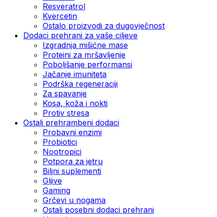
Resveratrol
Kvercetin
Ostalo proizvodi za dugovječnost
Dodaci prehrani za vaše ciljeve
Izgradnja mišićne mase
Proteini za mršavljenje
Poboljšanje performansi
Jačanje imuniteta
Podrška regeneraciji
Za spavanje
Kosa, koža i nokti
Protiv stresa
Ostali prehrambeni dodaci
Probavni enzimi
Probiotici
Nootropici
Potpora za jetru
Biljni suplementi
Gljive
Gaming
Grčevi u nogama
Ostali posebni dodaci prehrani