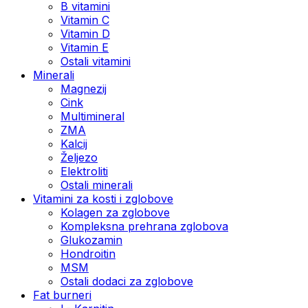
B vitamini
Vitamin C
Vitamin D
Vitamin E
Ostali vitamini
Minerali
Magnezij
Cink
Multimineral
ZMA
Kalcij
Željezo
Elektroliti
Ostali minerali
Vitamini za kosti i zglobove
Kolagen za zglobove
Kompleksna prehrana zglobova
Glukozamin
Hondroitin
MSM
Ostali dodaci za zglobove
Fat burneri