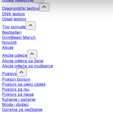
Ostale kategorije
Dijagnostički testovi
DNK testovi
Ostali testovi
Top ponude
Bestselleri
GymBeam Merch
Novosti
Akcije
Akcija odjeće
Akcija odjeće za žene
Akcija odjeće za muškarce
Pokloni
Poklon bonovi
Pokloni za cijelu obitelj
Pokloni za nju
Pokloni za njega
Kuhanje i pečenje
Moda i dodaci
Oprema za vježbanje