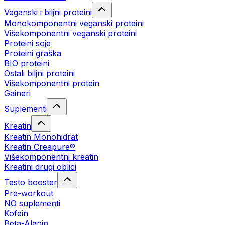
Veganski i biljni proteini
Monokomponentni veganski proteini
Višekomponentni veganski proteini
Proteini soje
Proteini graška
BIO proteini
Ostali biljni proteini
Višekomponentni protein
Gaineri
Suplementi
Kreatin
Kreatin Monohidrat
Kreatin Creapure®
Višekomponentni kreatin
Kreatini drugi oblici
Testo booster
Pre-workout
NO suplementi
Kofein
Beta-Alanin