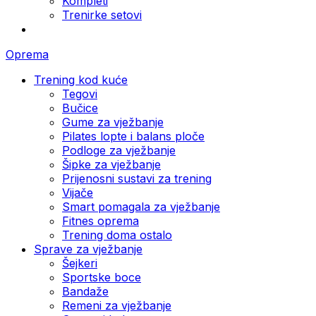
Kompleti
Trenirke setovi
Oprema
Trening kod kuće
Tegovi
Bučice
Gume za vježbanje
Pilates lopte i balans ploče
Podloge za vježbanje
Šipke za vježbanje
Prijenosni sustavi za trening
Vijače
Smart pomagala za vježbanje
Fitnes oprema
Trening doma ostalo
Sprave za vježbanje
Šejkeri
Sportske boce
Bandaže
Remeni za vježbanje