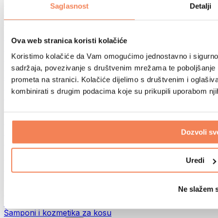
Torbe za hranu
Saglasnost
Detalji
Sportske torbe
Ruksaci
Oprema prema aktivnosti
Ova web stranica koristi kolačiće
Trčanje
Koristimo kolačiće da Vam omogućimo jednostavno i sigurno ko
Borilački sportovi
Biciklizam
sadržaja, povezivanje s društvenim mrežama te poboljšanje k
Joga i pilates
prometa na stranici. Kolačiće dijelimo s društvenim i oglaš
Kupanje hladnom vodom
kombinirati s drugim podacima koje su prikupili uporabom nj
Plivanje
Planinarenje
Biohacking
Terapija crvenim svjetlom
Dozvoli sv
Filteri i vrčevi za vodu
Eko kućanstvo
Uredi
Deterdženti za rublje
Sredstva za čišćenje
Ne slažem 
Prirodna kozmetika
Gelovi za tuširanje i sapuni
Šamponi i kozmetika za kosu