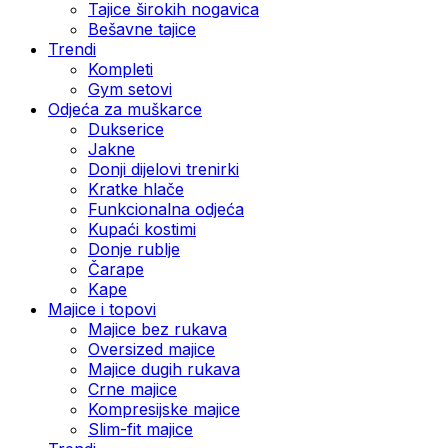
Tajice širokih nogavica
Bešavne tajice
Trendi
Kompleti
Gym setovi
Odjeća za muškarce
Dukserice
Jakne
Donji dijelovi trenirki
Kratke hlače
Funkcionalna odjeća
Kupaći kostimi
Donje rublje
Čarape
Kape
Majice i topovi
Majice bez rukava
Oversized majice
Majice dugih rukava
Crne majice
Kompresijske majice
Slim-fit majice