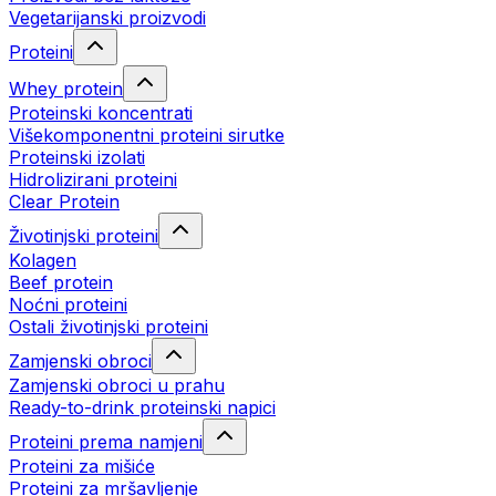
Vegetarijanski proizvodi
Proteini
Whey protein
Proteinski koncentrati
Višekomponentni proteini sirutke
Proteinski izolati
Hidrolizirani proteini
Clear Protein
Životinjski proteini
Kolagen
Beef protein
Noćni proteini
Ostali životinjski proteini
Zamjenski obroci
Zamjenski obroci u prahu
Ready-to-drink proteinski napici
Proteini prema namjeni
Proteini za mišiće
Proteini za mršavljenje