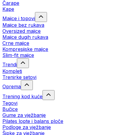
Čarape
Kape
Majice i topovi
Majice bez rukava
Oversized majice
Majice dugih rukava
Crne majice
Kompresijske majice
Slim-fit majice
Trendi
Kompleti
Trenirke setovi
Oprema
Trening kod kuće
Tegovi
Bučice
Gume za vježbanje
Pilates lopte i balans ploče
Podloge za vježbanje
Šipke za vježbanje