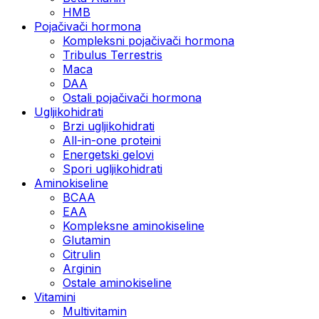
HMB
Pojačivači hormona
Kompleksni pojačivači hormona
Tribulus Terrestris
Maca
DAA
Ostali pojačivači hormona
Ugljikohidrati
Brzi ugljikohidrati
All-in-one proteini
Energetski gelovi
Spori ugljikohidrati
Aminokiseline
BCAA
EAA
Kompleksne aminokiseline
Glutamin
Citrulin
Arginin
Ostale aminokiseline
Vitamini
Multivitamin