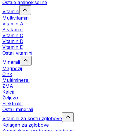
Ostale aminokiseline
Vitamini
Multivitamin
Vitamin A
B vitamini
Vitamin C
Vitamin D
Vitamin E
Ostali vitamini
Minerali
Magnezij
Cink
Multimineral
ZMA
Kalcij
Željezo
Elektroliti
Ostali minerali
Vitamini za kosti i zglobove
Kolagen za zglobove
Kompleksna prehrana zglobova