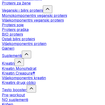
Proteini za žene
Veganski i biljni proteini
Monokomponentni veganski proteini
Višekomponentni veganski proteini
Proteini soje
Proteini graška
BIO proteini
Ostali biljni proteini
Višekomponentni protein
Gaineri
Suplementi
Kreatin
Kreatin Monohidrat
Kreatin Creapure®
Višekomponentni kreatin
Kreatini drugi oblici
Testo booster
Pre-workout
NO suplementi
Kofein