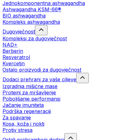
Jednokomponentna ashwagandha
Ashwagandha KSM-66®
BIO ashwagandha
Kompleks ashwagandha
Dugovječnost
Kompleksi za dugovječnost
NAD+
Berberin
Resveratrol
Kvercetin
Ostalo proizvodi za dugovječnost
Dodaci prehrani za vaše ciljeve
Izgradnja mišićne mase
Proteini za mršavljenje
Poboljšanje performansi
Jačanje imuniteta
Podrška regeneraciji
Za spavanje
Kosa, koža i nokti
Protiv stresa
Ostali prehrambeni dodaci