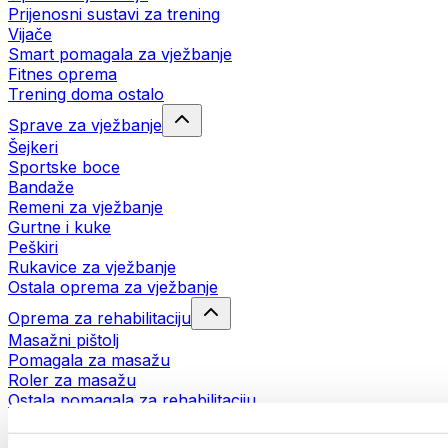
Prijenosni sustavi za trening
Vijače
Smart pomagala za vježbanje
Fitnes oprema
Trening doma ostalo
Sprave za vježbanje
Šejkeri
Sportske boce
Bandaže
Remeni za vježbanje
Gurtne i kuke
Peškiri
Rukavice za vježbanje
Ostala oprema za vježbanje
Oprema za rehabilitaciju
Masažni pištolj
Pomagala za masažu
Roler za masažu
Ostala pomagala za rehabilitaciju
Torbe