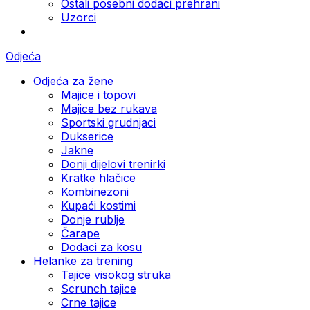
Ostali posebni dodaci prehrani
Uzorci
Odjeća
Odjeća za žene
Majice i topovi
Majice bez rukava
Sportski grudnjaci
Dukserice
Jakne
Donji dijelovi trenirki
Kratke hlačice
Kombinezoni
Kupaći kostimi
Donje rublje
Čarape
Dodaci za kosu
Helanke za trening
Tajice visokog struka
Scrunch tajice
Crne tajice