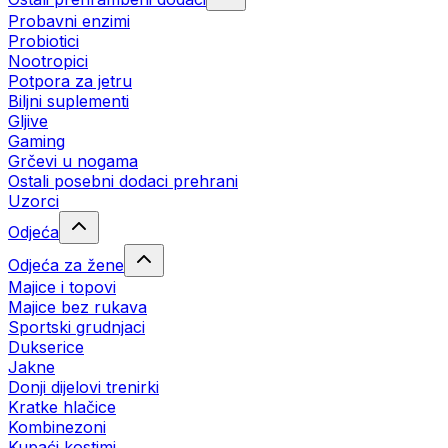
Probavni enzimi
Probiotici
Nootropici
Potpora za jetru
Biljni suplementi
Gljive
Gaming
Grčevi u nogama
Ostali posebni dodaci prehrani
Uzorci
Odjeća
Odjeća za žene
Majice i topovi
Majice bez rukava
Sportski grudnjaci
Dukserice
Jakne
Donji dijelovi trenirki
Kratke hlačice
Kombinezoni
Kupaći kostimi