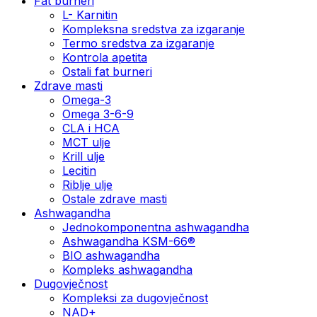
Fat burneri
L- Karnitin
Kompleksna sredstva za izgaranje
Termo sredstva za izgaranje
Kontrola apetita
Ostali fat burneri
Zdrave masti
Omega-3
Omega 3-6-9
CLA i HCA
MCT ulje
Krill ulje
Lecitin
Riblje ulje
Ostale zdrave masti
Ashwagandha
Jednokomponentna ashwagandha
Ashwagandha KSM-66®
BIO ashwagandha
Kompleks ashwagandha
Dugovječnost
Kompleksi za dugovječnost
NAD+