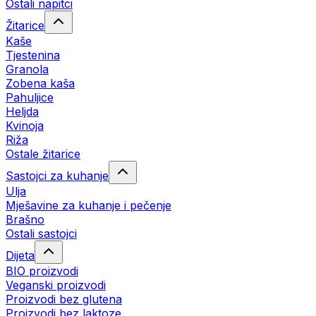
Ostali napitci
Žitarice
Kaše
Tjestenina
Granola
Zobena kaša
Pahuljice
Heljda
Kvinoja
Riža
Ostale žitarice
Sastojci za kuhanje
Ulja
Mješavine za kuhanje i pečenje
Brašno
Ostali sastojci
Dijeta
BIO proizvodi
Veganski proizvodi
Proizvodi bez glutena
Proizvodi bez laktoze