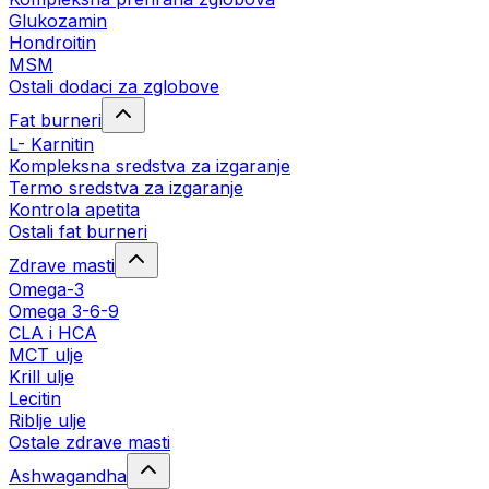
Glukozamin
Hondroitin
MSM
Ostali dodaci za zglobove
Fat burneri
L- Karnitin
Kompleksna sredstva za izgaranje
Termo sredstva za izgaranje
Kontrola apetita
Ostali fat burneri
Zdrave masti
Omega-3
Omega 3-6-9
CLA i HCA
MCT ulje
Krill ulje
Lecitin
Riblje ulje
Ostale zdrave masti
Ashwagandha