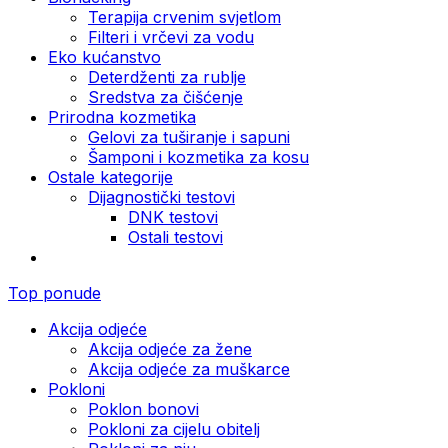
Terapija crvenim svjetlom
Filteri i vrčevi za vodu
Eko kućanstvo
Deterdženti za rublje
Sredstva za čišćenje
Prirodna kozmetika
Gelovi za tuširanje i sapuni
Šamponi i kozmetika za kosu
Ostale kategorije
Dijagnostički testovi
DNK testovi
Ostali testovi
Top ponude
Akcija odjeće
Akcija odjeće za žene
Akcija odjeće za muškarce
Pokloni
Poklon bonovi
Pokloni za cijelu obitelj