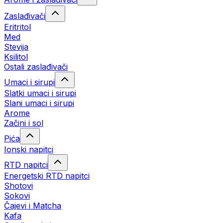
Zaslađivači
Eritritol
Med
Stevija
Ksilitol
Ostali zaslađivači
Umaci i sirupi
Slatki umaci i sirupi
Slani umaci i sirupi
Arome
Začini i sol
Pića
Ionski napitci
RTD napitci
Energetski RTD napitci
Shotovi
Sokovi
Čajevi i Matcha
Kafa