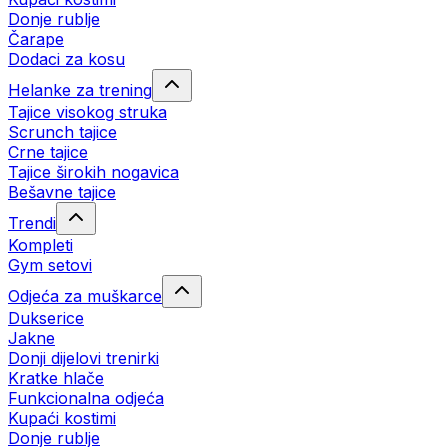
Donje rublje
Čarape
Dodaci za kosu
Helanke za trening
Tajice visokog struka
Scrunch tajice
Crne tajice
Tajice širokih nogavica
Bešavne tajice
Trendi
Kompleti
Gym setovi
Odjeća za muškarce
Dukserice
Jakne
Donji dijelovi trenirki
Kratke hlače
Funkcionalna odjeća
Kupaći kostimi
Donje rublje