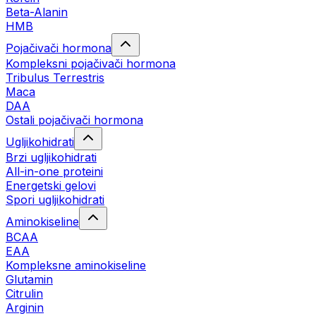
Beta-Alanin
HMB
Pojačivači hormona
Kompleksni pojačivači hormona
Tribulus Terrestris
Maca
DAA
Ostali pojačivači hormona
Ugljikohidrati
Brzi ugljikohidrati
All-in-one proteini
Energetski gelovi
Spori ugljikohidrati
Aminokiseline
BCAA
EAA
Kompleksne aminokiseline
Glutamin
Citrulin
Arginin