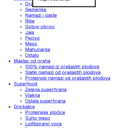
Orašasti plodovi
Sjemenke
Namazi i paste
Ribe
Gotovi obroci
Jaja
Pecivo
Meso
Mahunarke
Ostalo
Maslac od oraha
100% namazi iz orašastih plodova
Slatki namazi od orašastih plodova
Proteinski namazi od orašastih plodova
Superfood
Zelena superhrana
Vlakna
Ostala superhrana
Grickalice
Proteinske pločice
Suho meso
Liofilizirano voće