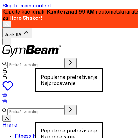
Skip to main content
Kupujte kao junak:
Kupite iznad 99 KM
i automatski igrat
za
Hero Shaker!
Jezik:
BA
Popularna pretraživanja
Najprodavanije
Hrana
Popularna pretraživanja
Fitness hrana
Najprodavanije