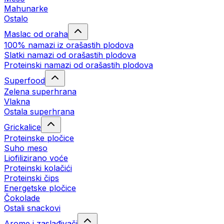
Mahunarke
Ostalo
Maslac od oraha
100% namazi iz orašastih plodova
Slatki namazi od orašastih plodova
Proteinski namazi od orašastih plodova
Superfood
Zelena superhrana
Vlakna
Ostala superhrana
Grickalice
Proteinske pločice
Suho meso
Liofilizirano voće
Proteinski kolačići
Proteinski čips
Energetske pločice
Čokolade
Ostali snackovi
Arome i zaslađivači