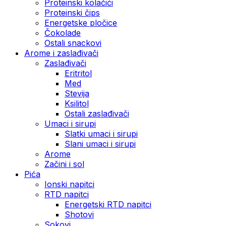
Proteinski kolačići
Proteinski čips
Energetske pločice
Čokolade
Ostali snackovi
Arome i zaslađivači
Zaslađivači
Eritritol
Med
Stevija
Ksilitol
Ostali zaslađivači
Umaci i sirupi
Slatki umaci i sirupi
Slani umaci i sirupi
Arome
Začini i sol
Pića
Ionski napitci
RTD napitci
Energetski RTD napitci
Shotovi
Sokovi