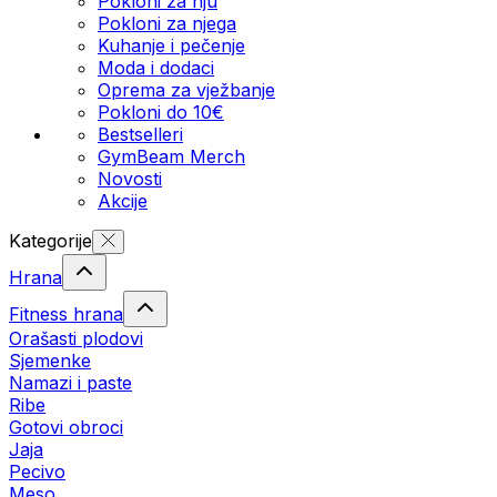
Pokloni za nju
Pokloni za njega
Kuhanje i pečenje
Moda i dodaci
Oprema za vježbanje
Pokloni do 10€
Bestselleri
GymBeam Merch
Novosti
Akcije
Kategorije
Hrana
Fitness hrana
Orašasti plodovi
Sjemenke
Namazi i paste
Ribe
Gotovi obroci
Jaja
Pecivo
Meso