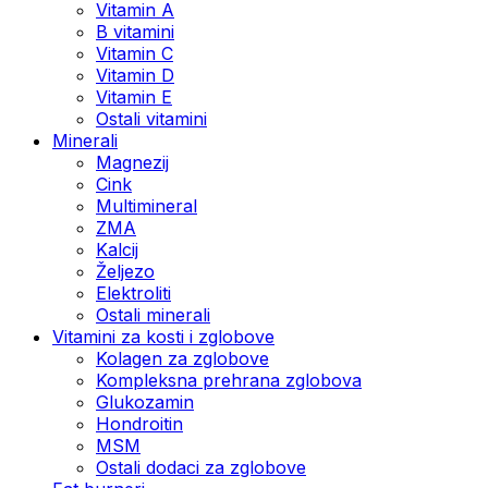
Vitamin A
B vitamini
Vitamin C
Vitamin D
Vitamin E
Ostali vitamini
Minerali
Magnezij
Cink
Multimineral
ZMA
Kalcij
Željezo
Elektroliti
Ostali minerali
Vitamini za kosti i zglobove
Kolagen za zglobove
Kompleksna prehrana zglobova
Glukozamin
Hondroitin
MSM
Ostali dodaci za zglobove