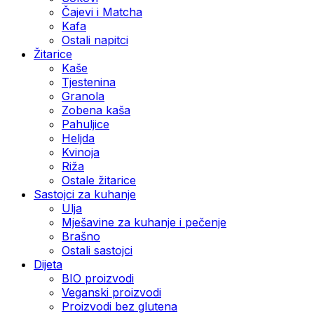
Čajevi i Matcha
Kafa
Ostali napitci
Žitarice
Kaše
Tjestenina
Granola
Zobena kaša
Pahuljice
Heljda
Kvinoja
Riža
Ostale žitarice
Sastojci za kuhanje
Ulja
Mješavine za kuhanje i pečenje
Brašno
Ostali sastojci
Dijeta
BIO proizvodi
Veganski proizvodi
Proizvodi bez glutena