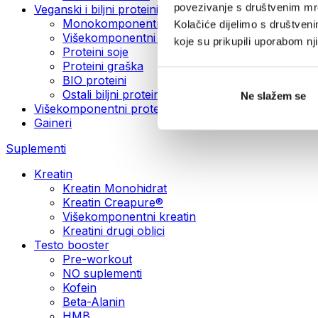
povezivanje s društvenim mre
Veganski i biljni proteini
Monokomponentni veganski proteini
Kolačiće dijelimo s društven
Višekomponentni veganski proteini
koje su prikupili uporabom n
Proteini soje
Proteini graška
BIO proteini
Ostali biljni proteini
Ne slažem se
Višekomponentni protein
Gaineri
Suplementi
Kreatin
Kreatin Monohidrat
Kreatin Creapure®
Višekomponentni kreatin
Kreatini drugi oblici
Testo booster
Pre-workout
NO suplementi
Kofein
Beta-Alanin
HMB