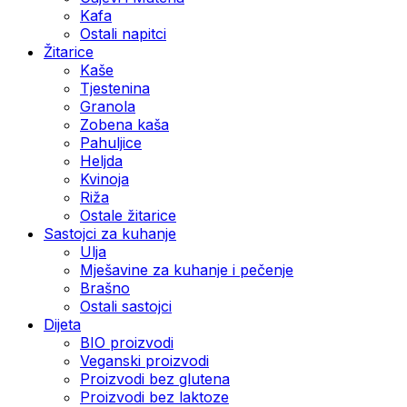
Kafa
Ostali napitci
Žitarice
Kaše
Tjestenina
Granola
Zobena kaša
Pahuljice
Heljda
Kvinoja
Riža
Ostale žitarice
Sastojci za kuhanje
Ulja
Mješavine za kuhanje i pečenje
Brašno
Ostali sastojci
Dijeta
BIO proizvodi
Veganski proizvodi
Proizvodi bez glutena
Proizvodi bez laktoze