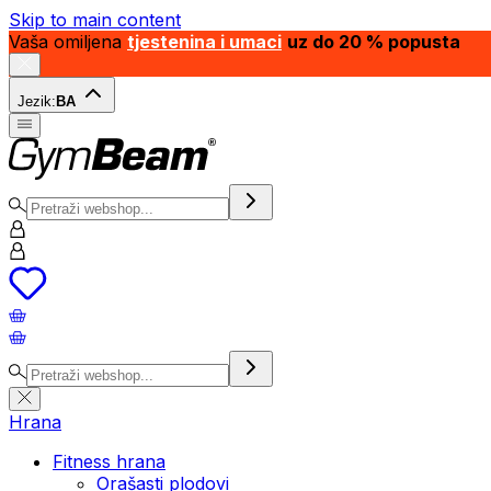
Skip to main content
Vaša omiljena
tjestenina i umaci
uz do 20 % popusta
Jezik:
BA
Hrana
Fitness hrana
Orašasti plodovi