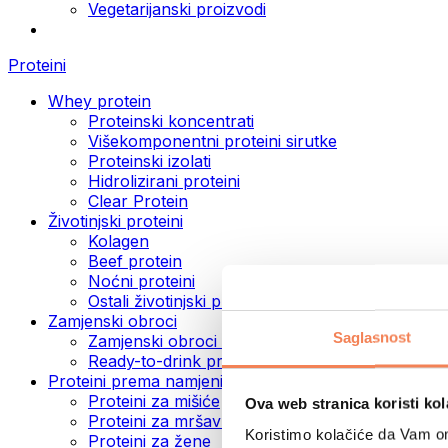
Vegetarijanski proizvodi
Proteini
Whey protein
Proteinski koncentrati
Višekomponentni proteini sirutke
Proteinski izolati
Hidrolizirani proteini
Clear Protein
Životinjski proteini
Kolagen
Beef protein
Noćni proteini
Ostali životinjski proteini
Zamjenski obroci
Saglasnost
Zamjenski obroci u prahu
Ready-to-drink proteinski napici
Proteini prema namjeni
Proteini za mišiće
Ova web stranica koristi kol
Proteini za mršavljenje
Koristimo kolačiće da Vam om
Proteini za žene