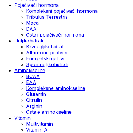
Pojačivači hormona
Kompleksni pojačivači hormona
Tribulus Terrestris
Maca
DAA
Ostali pojačivači hormona
Ugljikohidrati
Brzi ugljikohidrati
All-in-one proteini
Energetski gelovi
Spori ugljikohidrati
Aminokiseline
BCAA
EAA
Kompleksne aminokiseline
Glutamin
Citrulin
Arginin
Ostale aminokiseline
Vitamini
Multivitamin
Vitamin A