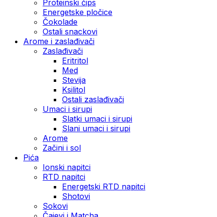
Proteinski čips
Energetske pločice
Čokolade
Ostali snackovi
Arome i zaslađivači
Zaslađivači
Eritritol
Med
Stevija
Ksilitol
Ostali zaslađivači
Umaci i sirupi
Slatki umaci i sirupi
Slani umaci i sirupi
Arome
Začini i sol
Pića
Ionski napitci
RTD napitci
Energetski RTD napitci
Shotovi
Sokovi
Čajevi i Matcha