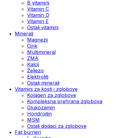
B vitamini
Vitamin C
Vitamin D
Vitamin E
Ostali vitamini
Minerali
Magnezij
Cink
Multimineral
ZMA
Kalcij
Željezo
Elektroliti
Ostali minerali
Vitamini za kosti i zglobove
Kolagen za zglobove
Kompleksna prehrana zglobova
Glukozamin
Hondroitin
MSM
Ostali dodaci za zglobove
Fat burneri