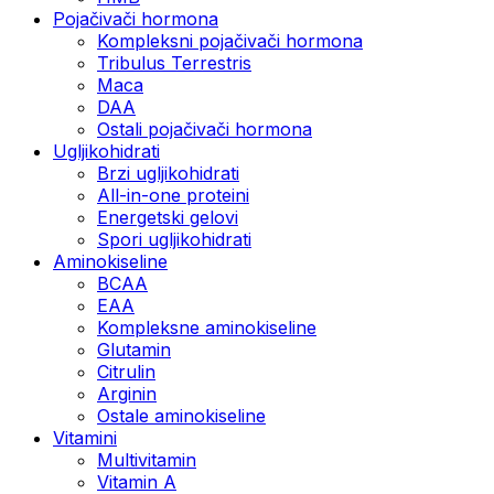
Pojačivači hormona
Kompleksni pojačivači hormona
Tribulus Terrestris
Maca
DAA
Ostali pojačivači hormona
Ugljikohidrati
Brzi ugljikohidrati
All-in-one proteini
Energetski gelovi
Spori ugljikohidrati
Aminokiseline
BCAA
EAA
Kompleksne aminokiseline
Glutamin
Citrulin
Arginin
Ostale aminokiseline
Vitamini
Multivitamin
Vitamin A