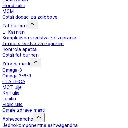
Hondroitin
MSM
Ostali dodaci za zglobove
Fat burneri
L- Karnitin
Kompleksna sredstva za izgaranje
Termo sredstva za izgaranje
Kontrola apetita
Ostali fat burneri
Zdrave masti
Omega-3
Omega 3-6-9
CLA i HCA
MCT ulje
Krill ulje
Lecitin
Riblje ulje
Ostale zdrave masti
Ashwagandha
Jednokomponentna ashwagandha