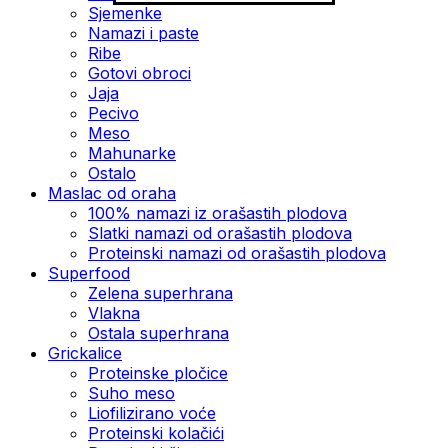
Sjemenke
Namazi i paste
Ribe
Gotovi obroci
Jaja
Pecivo
Meso
Mahunarke
Ostalo
Maslac od oraha
100% namazi iz orašastih plodova
Slatki namazi od orašastih plodova
Proteinski namazi od orašastih plodova
Superfood
Zelena superhrana
Vlakna
Ostala superhrana
Grickalice
Proteinske pločice
Suho meso
Liofilizirano voće
Proteinski kolačići