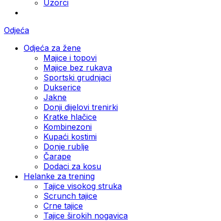
Uzorci
Odjeća
Odjeća za žene
Majice i topovi
Majice bez rukava
Sportski grudnjaci
Dukserice
Jakne
Donji dijelovi trenirki
Kratke hlačice
Kombinezoni
Kupaći kostimi
Donje rublje
Čarape
Dodaci za kosu
Helanke za trening
Tajice visokog struka
Scrunch tajice
Crne tajice
Tajice širokih nogavica