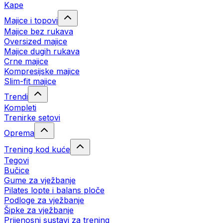
Kape
Majice i topovi
Majice bez rukava
Oversized majice
Majice dugih rukava
Crne majice
Kompresijske majice
Slim-fit majice
Trendi
Kompleti
Trenirke setovi
Oprema
Trening kod kuće
Tegovi
Bučice
Gume za vježbanje
Pilates lopte i balans ploče
Podloge za vježbanje
Šipke za vježbanje
Prijenosni sustavi za trening