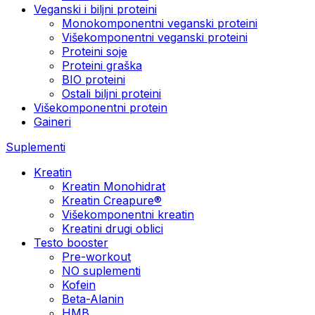
Veganski i biljni proteini
Monokomponentni veganski proteini
Višekomponentni veganski proteini
Proteini soje
Proteini graška
BIO proteini
Ostali biljni proteini
Višekomponentni protein
Gaineri
Suplementi
Kreatin
Kreatin Monohidrat
Kreatin Creapure®
Višekomponentni kreatin
Kreatini drugi oblici
Testo booster
Pre-workout
NO suplementi
Kofein
Beta-Alanin
HMB