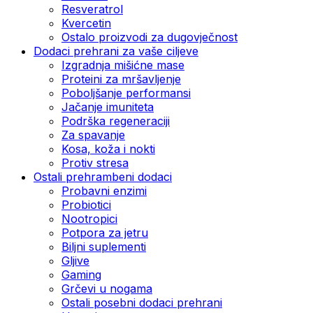
Resveratrol
Kvercetin
Ostalo proizvodi za dugovječnost
Dodaci prehrani za vaše ciljeve
Izgradnja mišićne mase
Proteini za mršavljenje
Poboljšanje performansi
Jačanje imuniteta
Podrška regeneraciji
Za spavanje
Kosa, koža i nokti
Protiv stresa
Ostali prehrambeni dodaci
Probavni enzimi
Probiotici
Nootropici
Potpora za jetru
Biljni suplementi
Gljive
Gaming
Grčevi u nogama
Ostali posebni dodaci prehrani