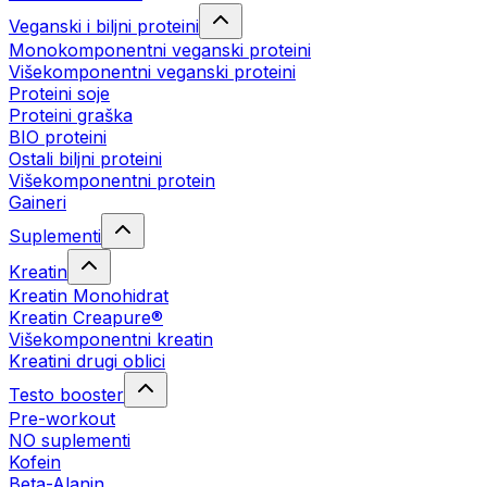
Veganski i biljni proteini
Monokomponentni veganski proteini
Višekomponentni veganski proteini
Proteini soje
Proteini graška
BIO proteini
Ostali biljni proteini
Višekomponentni protein
Gaineri
Suplementi
Kreatin
Kreatin Monohidrat
Kreatin Creapure®
Višekomponentni kreatin
Kreatini drugi oblici
Testo booster
Pre-workout
NO suplementi
Kofein
Beta-Alanin