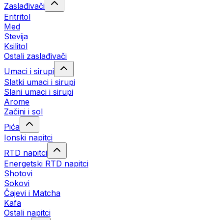
Zaslađivači
Eritritol
Med
Stevija
Ksilitol
Ostali zaslađivači
Umaci i sirupi
Slatki umaci i sirupi
Slani umaci i sirupi
Arome
Začini i sol
Pića
Ionski napitci
RTD napitci
Energetski RTD napitci
Shotovi
Sokovi
Čajevi i Matcha
Kafa
Ostali napitci