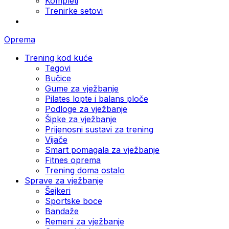
Kompleti
Trenirke setovi
Oprema
Trening kod kuće
Tegovi
Bučice
Gume za vježbanje
Pilates lopte i balans ploče
Podloge za vježbanje
Šipke za vježbanje
Prijenosni sustavi za trening
Vijače
Smart pomagala za vježbanje
Fitnes oprema
Trening doma ostalo
Sprave za vježbanje
Šejkeri
Sportske boce
Bandaže
Remeni za vježbanje