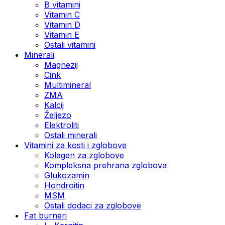
B vitamini
Vitamin C
Vitamin D
Vitamin E
Ostali vitamini
Minerali
Magnezij
Cink
Multimineral
ZMA
Kalcij
Željezo
Elektroliti
Ostali minerali
Vitamini za kosti i zglobove
Kolagen za zglobove
Kompleksna prehrana zglobova
Glukozamin
Hondroitin
MSM
Ostali dodaci za zglobove
Fat burneri