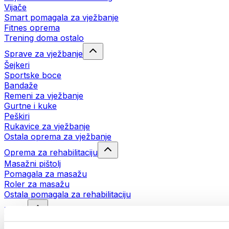
Vijače
Smart pomagala za vježbanje
Fitnes oprema
Trening doma ostalo
Sprave za vježbanje
Šejkeri
Sportske boce
Bandaže
Remeni za vježbanje
Gurtne i kuke
Peškiri
Rukavice za vježbanje
Ostala oprema za vježbanje
Oprema za rehabilitaciju
Masažni pištolj
Pomagala za masažu
Roler za masažu
Ostala pomagala za rehabilitaciju
Torbe
Torbe za hranu