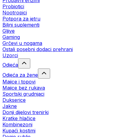
Probavni enzimi
Probiotici
Nootropici
Potpora za jetru
Biljni suplementi
Gljive
Gaming
Grčevi u nogama
Ostali posebni dodaci prehrani
Uzorci
Odjeća
Odjeća za žene
Majice i topovi
Majice bez rukava
Sportski grudnjaci
Dukserice
Jakne
Donji dijelovi trenirki
Kratke hlačice
Kombinezoni
Kupaći kostimi
Donje rublje