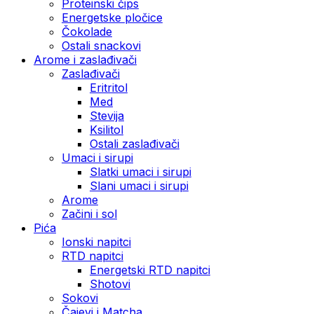
Proteinski čips
Energetske pločice
Čokolade
Ostali snackovi
Arome i zaslađivači
Zaslađivači
Eritritol
Med
Stevija
Ksilitol
Ostali zaslađivači
Umaci i sirupi
Slatki umaci i sirupi
Slani umaci i sirupi
Arome
Začini i sol
Pića
Ionski napitci
RTD napitci
Energetski RTD napitci
Shotovi
Sokovi
Čajevi i Matcha