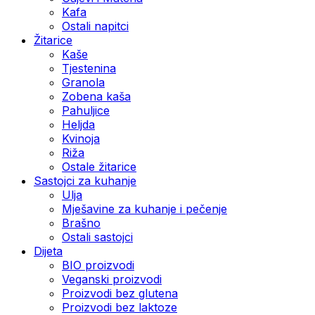
Kafa
Ostali napitci
Žitarice
Kaše
Tjestenina
Granola
Zobena kaša
Pahuljice
Heljda
Kvinoja
Riža
Ostale žitarice
Sastojci za kuhanje
Ulja
Mješavine za kuhanje i pečenje
Brašno
Ostali sastojci
Dijeta
BIO proizvodi
Veganski proizvodi
Proizvodi bez glutena
Proizvodi bez laktoze