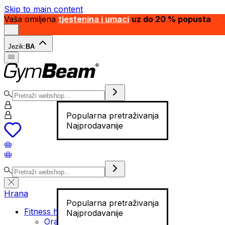
Skip to main content
Vaša omiljena
tjestenina i umaci
uz do 20 % popusta
Jezik:
BA
Popularna pretraživanja
Najprodavanije
Hrana
Popularna pretraživanja
Fitness hrana
Najprodavanije
Orašasti plodovi