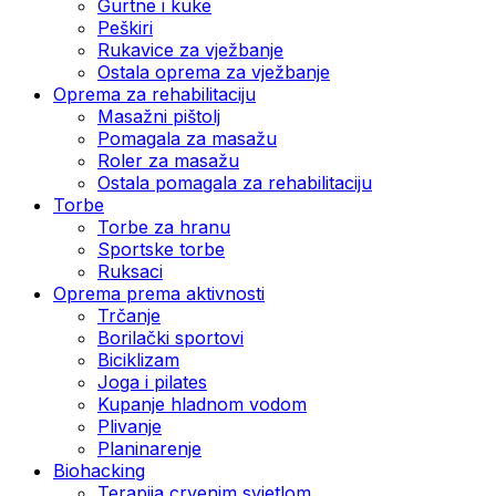
Gurtne i kuke
Peškiri
Rukavice za vježbanje
Ostala oprema za vježbanje
Oprema za rehabilitaciju
Masažni pištolj
Pomagala za masažu
Roler za masažu
Ostala pomagala za rehabilitaciju
Torbe
Torbe za hranu
Sportske torbe
Ruksaci
Oprema prema aktivnosti
Trčanje
Borilački sportovi
Biciklizam
Joga i pilates
Kupanje hladnom vodom
Plivanje
Planinarenje
Biohacking
Terapija crvenim svjetlom