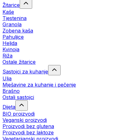
Žitarice
Kaše
Tjestenina
Granola
Zobena kaša
Pahuljice
Heljda
Kvinoja
Riža
Ostale žitarice
Sastojci za kuhanje
Ulja
Mješavine za kuhanje i pečenje
Brašno
Ostali sastojci
Dijeta
BIO proizvodi
Veganski proizvodi
Proizvodi bez glutena
Proizvodi bez laktoze
Vegetarijanski proizvodi