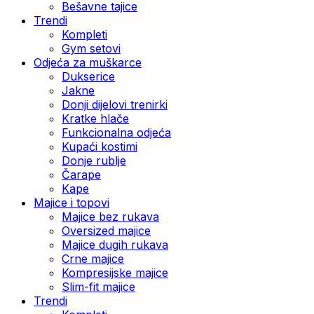
Bešavne tajice
Trendi
Kompleti
Gym setovi
Odjeća za muškarce
Dukserice
Jakne
Donji dijelovi trenirki
Kratke hlače
Funkcionalna odjeća
Kupaći kostimi
Donje rublje
Čarape
Kape
Majice i topovi
Majice bez rukava
Oversized majice
Majice dugih rukava
Crne majice
Kompresijske majice
Slim-fit majice
Trendi