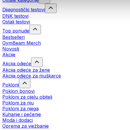
Ostale kategorije
Dijagnostički testovi
DNK testovi
Ostali testovi
Top ponude
Bestselleri
GymBeam Merch
Novosti
Akcije
Akcija odjeće
Akcija odjeće za žene
Akcija odjeće za muškarce
Pokloni
Poklon bonovi
Pokloni za cijelu obitelj
Pokloni za nju
Pokloni za njega
Kuhanje i pečenje
Moda i dodaci
Oprema za vježbanje