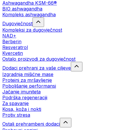
Ashwagandha KSM-66®
BIO ashwagandha
Kompleks ashwagandha
Dugovječnost
Kompleksi za dugovječnost
NAD+
Berberin
Resveratrol
Kvercetin
Ostalo proizvodi za dugovječnost
Dodaci prehrani za vaše ciljeve
Izgradnja mišićne mase
Proteini za mršavljenje
Poboljšanje performansi
Jačanje imuniteta
Podrška regeneraciji
Za spavanje
Kosa, koža i nokti
Protiv stresa
Ostali prehrambeni dodaci