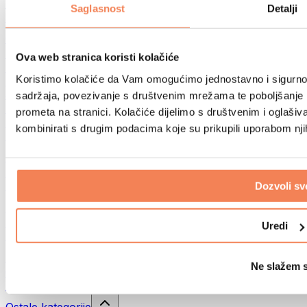
Sportske torbe
Saglasnost
Detalji
Ruksaci
Oprema prema aktivnosti
Trčanje
Ova web stranica koristi kolačiće
Borilački sportovi
Koristimo kolačiće da Vam omogućimo jednostavno i sigurno ko
Biciklizam
Joga i pilates
sadržaja, povezivanje s društvenim mrežama te poboljšanje k
Kupanje hladnom vodom
prometa na stranici. Kolačiće dijelimo s društvenim i oglaš
Plivanje
kombinirati s drugim podacima koje su prikupili uporabom nj
Planinarenje
Biohacking
Terapija crvenim svjetlom
Filteri i vrčevi za vodu
Dozvoli sv
Eko kućanstvo
Deterdženti za rublje
Uredi
Sredstva za čišćenje
Prirodna kozmetika
Ne slažem 
Gelovi za tuširanje i sapuni
Šamponi i kozmetika za kosu