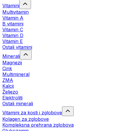
Vitamini
Multivitamin
Vitamin A
B vitamini
Vitamin C
Vitamin D
Vitamin E
Ostali vitamini
Minerali
Magnezij
Cink
Multimineral
ZMA
Kalcij
Željezo
Elektroliti
Ostali minerali
Vitamini za kosti i zglobove
Kolagen za zglobove
Kompleksna prehrana zglobova
Glukozamin