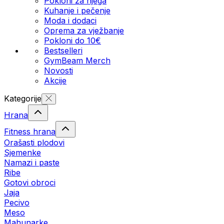
Pokloni za njega
Kuhanje i pečenje
Moda i dodaci
Oprema za vježbanje
Pokloni do 10€
Bestselleri
GymBeam Merch
Novosti
Akcije
Kategorije
Hrana
Fitness hrana
Orašasti plodovi
Sjemenke
Namazi i paste
Ribe
Gotovi obroci
Jaja
Pecivo
Meso
Mahunarke