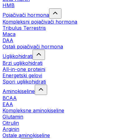
HMB
Pojačivači hormona
Kompleksni pojačivači hormona
Tribulus Terrestris
Maca
DAA
Ostali pojačivači hormona
Ugljikohidrati
Brzi ugljikohidrati
All-in-one proteini
Energetski gelovi
Spori ugljikohidrati
Aminokiseline
BCAA
EAA
Kompleksne aminokiseline
Glutamin
Citrulin
Arginin
Ostale aminokiseline