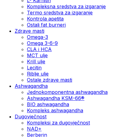
L- Karnitin
Kompleksna sredstva za izgaranje
Termo sredstva za izgaranje
Kontrola apetita
Ostali fat burneri
Zdrave masti
Omega-3
Omega 3-6-9
CLA i HCA
MCT ulje
Krill ulje
Lecitin
Riblje ulje
Ostale zdrave masti
Ashwagandha
Jednokomponentna ashwagandha
Ashwagandha KSM-66®
BIO ashwagandha
Kompleks ashwagandha
Dugovječnost
Kompleksi za dugovječnost
NAD+
Berberin