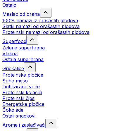
Ostalo
Maslac od oraha
100% namazi iz orašastih plodova
Slatki namazi od orašastih plodova
Proteinski namazi od orašastih plodova
Superfood
Zelena superhrana
Vlakna
Ostala superhrana
Grickalice
Proteinske pločice
Suho meso
Liofilizirano voće
Proteinski kolačići
Proteinski čips
Energetske pločice
Čokolade
Ostali snackovi
Arome i zaslađivači