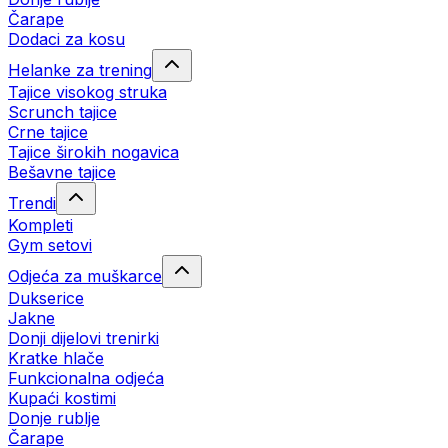
Čarape
Dodaci za kosu
Helanke za trening
Tajice visokog struka
Scrunch tajice
Crne tajice
Tajice širokih nogavica
Bešavne tajice
Trendi
Kompleti
Gym setovi
Odjeća za muškarce
Dukserice
Jakne
Donji dijelovi trenirki
Kratke hlače
Funkcionalna odjeća
Kupaći kostimi
Donje rublje
Čarape