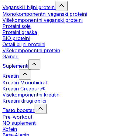
Veganski i biljni proteini
Monokomponentni veganski proteini
Višekomponentni veganski proteini
Proteini soje
Proteini graška
BIO proteini
Ostali biljni proteini
Višekomponentni protein
Gaineri
Suplementi
Kreatin
Kreatin Monohidrat
Kreatin Creapure®
Višekomponentni kreatin
Kreatini drugi oblici
Testo booster
Pre-workout
NO suplementi
Kofein
Beta-Alanin