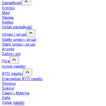
Zaslađivači
Eritritol
Med
Stevija
Ksilitol
Ostali zaslađivači
Umaci i sirupi
Slatki umaci i sirupi
Slani umaci i sirupi
Arome
Začini i sol
Pića
Ionski napitci
RTD napitci
Energetski RTD napitci
Shotovi
Sokovi
Čajevi i Matcha
Kafa
Ostali napitci