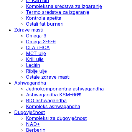
L- Karnitin
Kompleksna sredstva za izgaranje
Termo sredstva za izgaranje
Kontrola apetita
Ostali fat burneri
Zdrave masti
Omega-3
Omega 3-6-9
CLA i HCA
MCT ulje
Krill ulje
Lecitin
Riblje ulje
Ostale zdrave masti
Ashwagandha
Jednokomponentna ashwagandha
Ashwagandha KSM-66®
BIO ashwagandha
Kompleks ashwagandha
Dugovječnost
Kompleksi za dugovječnost
NAD+
Berberin