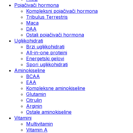
Pojačivači hormona
Kompleksni pojačivači hormona
Tribulus Terrestris
Maca
DAA
Ostali pojačivači hormona
Ugljikohidrati
Brzi ugljikohidrati
All-in-one proteini
Energetski gelovi
Spori ugljikohidrati
Aminokiseline
BCAA
EAA
Kompleksne aminokiseline
Glutamin
Citrulin
Arginin
Ostale aminokiseline
Vitamini
Multivitamin
Vitamin A