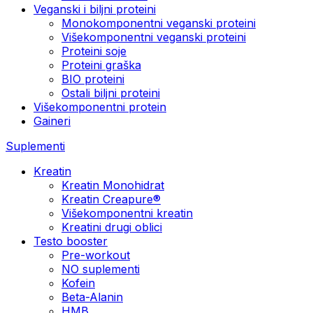
Veganski i biljni proteini
Monokomponentni veganski proteini
Višekomponentni veganski proteini
Proteini soje
Proteini graška
BIO proteini
Ostali biljni proteini
Višekomponentni protein
Gaineri
Suplementi
Kreatin
Kreatin Monohidrat
Kreatin Creapure®
Višekomponentni kreatin
Kreatini drugi oblici
Testo booster
Pre-workout
NO suplementi
Kofein
Beta-Alanin
HMB