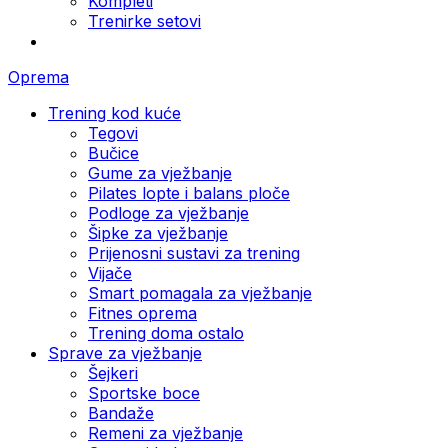
Kompleti
Trenirke setovi
Oprema
Trening kod kuće
Tegovi
Bučice
Gume za vježbanje
Pilates lopte i balans ploče
Podloge za vježbanje
Šipke za vježbanje
Prijenosni sustavi za trening
Vijače
Smart pomagala za vježbanje
Fitnes oprema
Trening doma ostalo
Sprave za vježbanje
Šejkeri
Sportske boce
Bandaže
Remeni za vježbanje