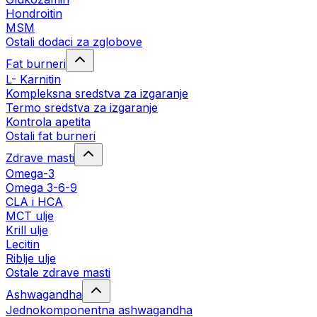
Hondroitin
MSM
Ostali dodaci za zglobove
Fat burneri
L- Karnitin
Kompleksna sredstva za izgaranje
Termo sredstva za izgaranje
Kontrola apetita
Ostali fat burneri
Zdrave masti
Omega-3
Omega 3-6-9
CLA i HCA
MCT ulje
Krill ulje
Lecitin
Riblje ulje
Ostale zdrave masti
Ashwagandha
Jednokomponentna ashwagandha