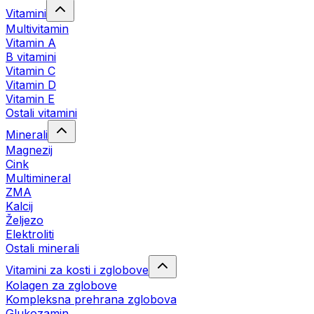
Vitamini
Multivitamin
Vitamin A
B vitamini
Vitamin C
Vitamin D
Vitamin E
Ostali vitamini
Minerali
Magnezij
Cink
Multimineral
ZMA
Kalcij
Željezo
Elektroliti
Ostali minerali
Vitamini za kosti i zglobove
Kolagen za zglobove
Kompleksna prehrana zglobova
Glukozamin