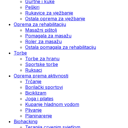
Gurtne i kuke
Peškiri
Rukavice za vježbanje
Ostala oprema za vježbanje
Oprema za rehabilitaciju
Masažni pištolj
Pomagala za masažu
Roler za masažu
Ostala pomagala za rehabilitaciju
Torbe
Torbe za hranu
Sportske torbe
Ruksaci
Oprema prema aktivnosti
Trčanje
Borilački sportovi
Biciklizam
Joga i pilates
Kupanje hladnom vodom
Plivanje
Planinarenje
Biohacking
Terapija crvenim svjetlom