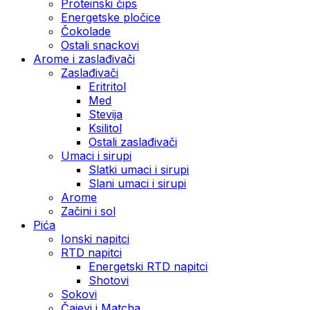
Proteinski čips
Energetske pločice
Čokolade
Ostali snackovi
Arome i zaslađivači
Zaslađivači
Eritritol
Med
Stevija
Ksilitol
Ostali zaslađivači
Umaci i sirupi
Slatki umaci i sirupi
Slani umaci i sirupi
Arome
Začini i sol
Pića
Ionski napitci
RTD napitci
Energetski RTD napitci
Shotovi
Sokovi
Čajevi i Matcha