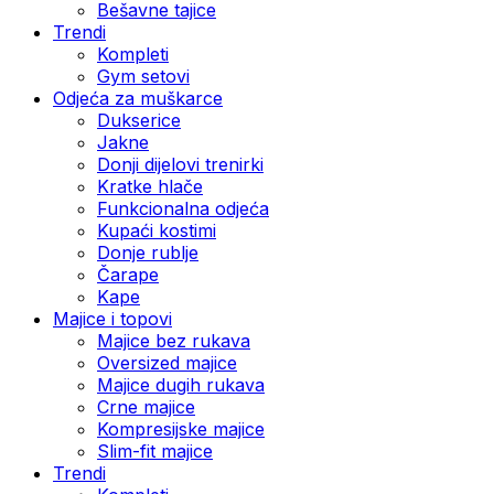
Bešavne tajice
Trendi
Kompleti
Gym setovi
Odjeća za muškarce
Dukserice
Jakne
Donji dijelovi trenirki
Kratke hlače
Funkcionalna odjeća
Kupaći kostimi
Donje rublje
Čarape
Kape
Majice i topovi
Majice bez rukava
Oversized majice
Majice dugih rukava
Crne majice
Kompresijske majice
Slim-fit majice
Trendi