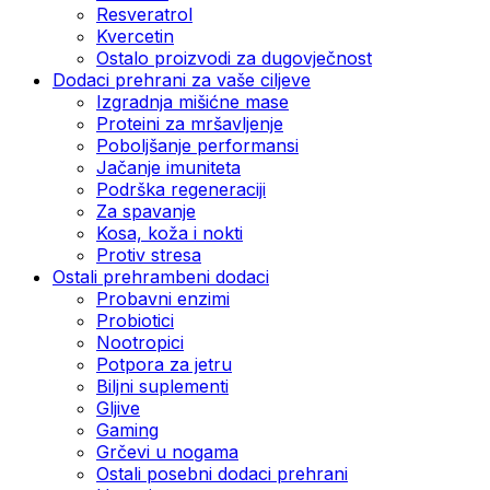
Resveratrol
Kvercetin
Ostalo proizvodi za dugovječnost
Dodaci prehrani za vaše ciljeve
Izgradnja mišićne mase
Proteini za mršavljenje
Poboljšanje performansi
Jačanje imuniteta
Podrška regeneraciji
Za spavanje
Kosa, koža i nokti
Protiv stresa
Ostali prehrambeni dodaci
Probavni enzimi
Probiotici
Nootropici
Potpora za jetru
Biljni suplementi
Gljive
Gaming
Grčevi u nogama
Ostali posebni dodaci prehrani