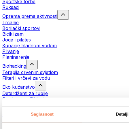
Sportske torbe
Ruksaci
Oprema prema aktivnosti
Trčanje
Borilački sportovi
Biciklizam
Joga i pilates
Kupanje hladnom vodom
Plivanje
Planinarenje
Biohacking
Terapija crvenim svjetlom
Filteri i vrčevi za vodu
Eko kućanstvo
Deterdženti za rublje
Sredstva za čišćenje
Prirodna kozmetika
Gelovi za tuširanje i sapuni
Saglasnost
Detalji
Šamponi i kozmetika za kosu