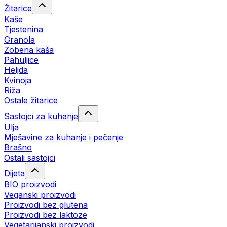
Žitarice
Kaše
Tjestenina
Granola
Zobena kaša
Pahuljice
Heljda
Kvinoja
Riža
Ostale žitarice
Sastojci za kuhanje
Ulja
Mješavine za kuhanje i pečenje
Brašno
Ostali sastojci
Dijeta
BIO proizvodi
Veganski proizvodi
Proizvodi bez glutena
Proizvodi bez laktoze
Vegetarijanski proizvodi