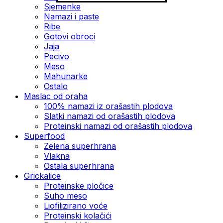
Sjemenke
Namazi i paste
Ribe
Gotovi obroci
Jaja
Pecivo
Meso
Mahunarke
Ostalo
Maslac od oraha
100% namazi iz orašastih plodova
Slatki namazi od orašastih plodova
Proteinski namazi od orašastih plodova
Superfood
Zelena superhrana
Vlakna
Ostala superhrana
Grickalice
Proteinske pločice
Suho meso
Liofilizirano voće
Proteinski kolačići