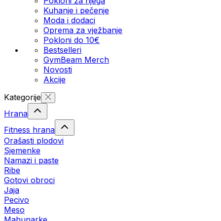
Pokloni za njega
Kuhanje i pečenje
Moda i dodaci
Oprema za vježbanje
Pokloni do 10€
Bestselleri
GymBeam Merch
Novosti
Akcije
Kategorije
Hrana
Fitness hrana
Orašasti plodovi
Sjemenke
Namazi i paste
Ribe
Gotovi obroci
Jaja
Pecivo
Meso
Mahunarke