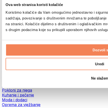
Ostale kategorije
Ova web stranica koristi kolačiće
Dijagnostički testovi
Koristimo kolačiće da Vam omogućimo jednostavno i sigurno ko
DNK testovi
Ostali testovi
sadržaja, povezivanje s društvenim mrežama te poboljšanje k
na stranici. Kolačiće dijelimo s društvenim i oglašivačkim m
Top ponude
s drugim podacima koje su prikupili uporabom njihovih uslu
Bestselleri
GymBeam Merch
Novosti
Akcije
Dozvoli 
Akcija odjeće
Akcija odjeće za žene
Akcija odjeće za muškarce
Uredi
Pokloni
Poklon bonovi
Ne slažem
Pokloni za cijelu obitelj
Pokloni za nju
Pokloni za njega
Kuhanje i pečenje
Moda i dodaci
Oprema za vježbanje