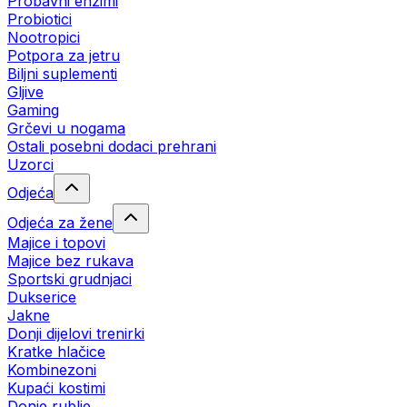
Probavni enzimi
Probiotici
Nootropici
Potpora za jetru
Biljni suplementi
Gljive
Gaming
Grčevi u nogama
Ostali posebni dodaci prehrani
Uzorci
Odjeća
Odjeća za žene
Majice i topovi
Majice bez rukava
Sportski grudnjaci
Dukserice
Jakne
Donji dijelovi trenirki
Kratke hlačice
Kombinezoni
Kupaći kostimi
Donje rublje