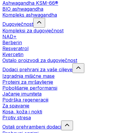
Ashwagandha KSM-66®
BIO ashwagandha
Kompleks ashwagandha
Dugovječnost
Kompleksi za dugovječnost
NAD+
Berberin
Resveratrol
Kvercetin
Ostalo proizvodi za dugovječnost
Dodaci prehrani za vaše ciljeve
Izgradnja mišićne mase
Proteini za mršavljenje
Poboljšanje performansi
Jačanje imuniteta
Podrška regeneraciji
Za spavanje
Kosa, koža i nokti
Protiv stresa
Ostali prehrambeni dodaci