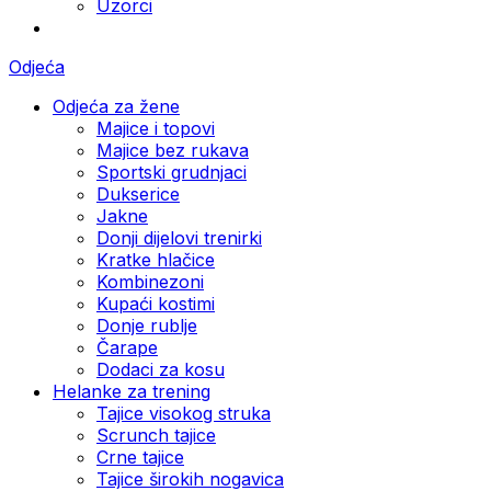
Uzorci
Odjeća
Odjeća za žene
Majice i topovi
Majice bez rukava
Sportski grudnjaci
Dukserice
Jakne
Donji dijelovi trenirki
Kratke hlačice
Kombinezoni
Kupaći kostimi
Donje rublje
Čarape
Dodaci za kosu
Helanke za trening
Tajice visokog struka
Scrunch tajice
Crne tajice
Tajice širokih nogavica