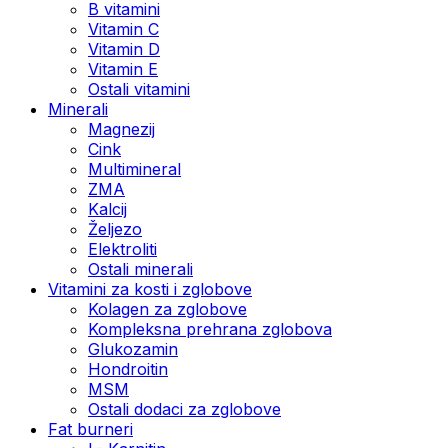
B vitamini
Vitamin C
Vitamin D
Vitamin E
Ostali vitamini
Minerali
Magnezij
Cink
Multimineral
ZMA
Kalcij
Željezo
Elektroliti
Ostali minerali
Vitamini za kosti i zglobove
Kolagen za zglobove
Kompleksna prehrana zglobova
Glukozamin
Hondroitin
MSM
Ostali dodaci za zglobove
Fat burneri