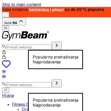
Skip to main content
Vaša omiljena
tjestenina i umaci
uz do 20 % popusta
Jezik:
BA
Popularna pretraživanja
Najprodavanije
Hrana
Popularna pretraživanja
Fitness hrana
Najprodavanije
Orašasti plodovi