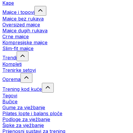
Kape
Majice i topovi
Majice bez rukava
Oversized majice
Majice dugih rukava
Crne majice
Kompresijske majice
Slim-fit majice
Trendi
Kompleti
Trenirke setovi
Oprema
Trening kod kuće
Tegovi
Bučice
Gume za vježbanje
Pilates lopte i balans ploče
Podloge za vježbanje
Šipke za vježbanje
Prijenosni sustavi za trening