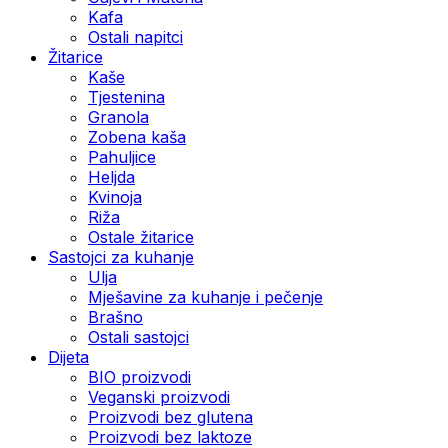
Kafa
Ostali napitci
Žitarice
Kaše
Tjestenina
Granola
Zobena kaša
Pahuljice
Heljda
Kvinoja
Riža
Ostale žitarice
Sastojci za kuhanje
Ulja
Mješavine za kuhanje i pečenje
Brašno
Ostali sastojci
Dijeta
BIO proizvodi
Veganski proizvodi
Proizvodi bez glutena
Proizvodi bez laktoze