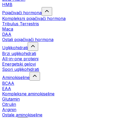
HMB
Pojačivači hormona
Kompleksni pojačivači hormona
Tribulus Terrestris
Maca
DAA
Ostali pojačivači hormona
Ugljikohidrati
Brzi ugljikohidrati
All-in-one proteini
Energetski gelovi
Spori ugljikohidrati
Aminokiseline
BCAA
EAA
Kompleksne aminokiseline
Glutamin
Citrulin
Arginin
Ostale aminokiseline