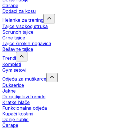
Čarape
Dodaci za kosu
Helanke za trening
Tajice visokog struka
Scrunch tajice
Crne tajice
Tajice širokih nogavica
Bešavne tajice
Trendi
Kompleti
Gym setovi
Odjeća za muškarce
Dukserice
Jakne
Donji dijelovi trenirki
Kratke hlače
Funkcionalna odjeća
Kupaći kostimi
Donje rublje
Čarape