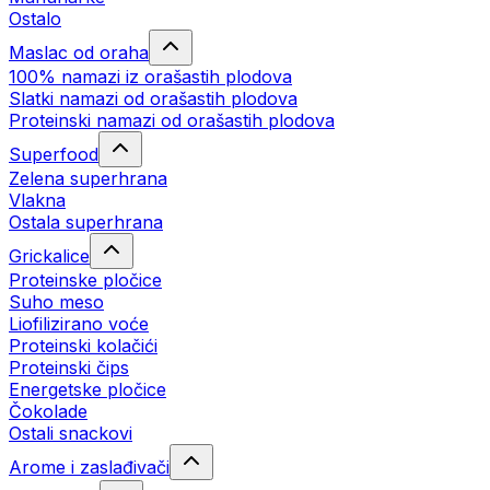
Ostalo
Maslac od oraha
100% namazi iz orašastih plodova
Slatki namazi od orašastih plodova
Proteinski namazi od orašastih plodova
Superfood
Zelena superhrana
Vlakna
Ostala superhrana
Grickalice
Proteinske pločice
Suho meso
Liofilizirano voće
Proteinski kolačići
Proteinski čips
Energetske pločice
Čokolade
Ostali snackovi
Arome i zaslađivači