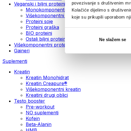
povezivanje s društvenim mre
Veganski i biljni proteini
Monokomponentni veganski proteini
Kolačiće dijelimo s društven
Višekomponentni veganski proteini
koje su prikupili uporabom n
Proteini soje
Proteini graška
BIO proteini
Ostali biljni proteini
Ne slažem se
Višekomponentni protein
Gaineri
Suplementi
Kreatin
Kreatin Monohidrat
Kreatin Creapure®
Višekomponentni kreatin
Kreatini drugi oblici
Testo booster
Pre-workout
NO suplementi
Kofein
Beta-Alanin
HMB