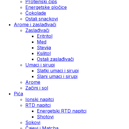
Proteinski čips
Energetske pločice
Čokolade
Ostali snackovi
Arome i zaslađivači
Zaslađivači
Eritritol
Med
Stevija
Ksilitol
Ostali zaslađivači
Umaci i sirupi
Slatki umaci i sirupi
Slani umaci i sirupi
Arome
Začini i sol
Pića
Ionski napitci
RTD napitci
Energetski RTD napitci
Shotovi
Sokovi
Čajevi i Matcha