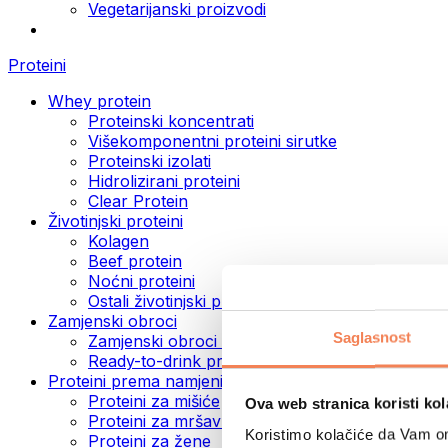
Vegetarijanski proizvodi
Proteini
Whey protein
Proteinski koncentrati
Višekomponentni proteini sirutke
Proteinski izolati
Hidrolizirani proteini
Clear Protein
Životinjski proteini
Kolagen
Beef protein
Noćni proteini
Ostali životinjski proteini
Zamjenski obroci
Saglasnost
Zamjenski obroci u prahu
Ready-to-drink proteinski napici
Proteini prema namjeni
Proteini za mišiće
Ova web stranica koristi kol
Proteini za mršavljenje
Koristimo kolačiće da Vam om
Proteini za žene