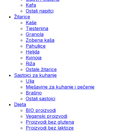
Kafa
Ostali napitci
Žitarice
Kaše
Tjestenina
Granola
Zobena kaša
Pahuljice
Heljda
Kvinoja
Riža
Ostale žitarice
Sastojci za kuhanje
Ulja
Mješavine za kuhanje i pečenje
Brašno
Ostali sastojci
Dijeta
BIO proizvodi
Veganski proizvodi
Proizvodi bez glutena
Proizvodi bez laktoze