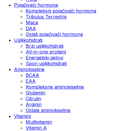
Pojačivači hormona
Kompleksni pojačivači hormona
Tribulus Terrestris
Maca
DAA
Ostali pojačivači hormona
Ugljikohidrati
Brzi ugljikohidrati
All-in-one proteini
Energetski gelovi
Spori ugljikohidrati
Aminokiseline
BCAA
EAA
Kompleksne aminokiseline
Glutamin
Citrulin
Arginin
Ostale aminokiseline
Vitamini
Multivitamin
Vitamin A