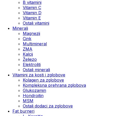
B vitamini
Vitamin C
Vitamin D
Vitamin E
Ostali vitamini
Minerali
Magnezij
Cink
Multimineral
ZMA
Kalcij
Željezo
Elektroliti
Ostali minerali
Vitamini za kosti i zglobove
Kolagen za zglobove
Kompleksna prehrana zglobova
Glukozamin
Hondroitin
MSM
Ostali dodaci za zglobove
Fat burneri