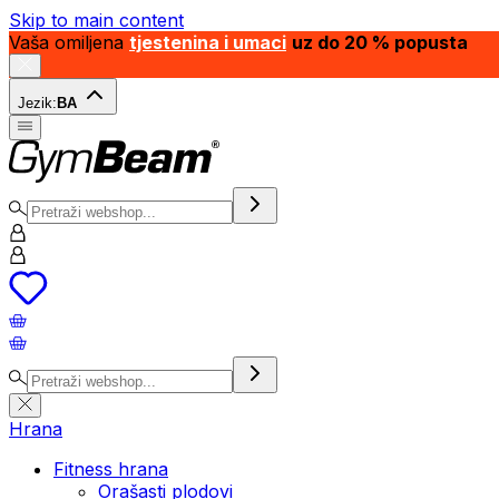
Skip to main content
Vaša omiljena
tjestenina i umaci
uz do 20 % popusta
Jezik:
BA
Hrana
Fitness hrana
Orašasti plodovi