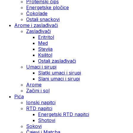
Proteinski čips
Energetske pločice
Čokolade
Ostali snackovi
Arome i zaslađivači
Zaslađivači
Eritritol
Med
Stevija
Ksilitol
Ostali zaslađivači
Umaci i sirupi
Slatki umaci i sirupi
Slani umaci i sirupi
Arome
Začini i sol
Pića
Ionski napitci
RTD napitci
Energetski RTD napitci
Shotovi
Sokovi
Čajevi i Matcha