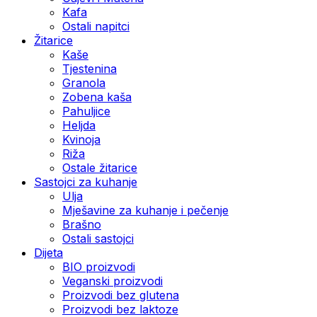
Kafa
Ostali napitci
Žitarice
Kaše
Tjestenina
Granola
Zobena kaša
Pahuljice
Heljda
Kvinoja
Riža
Ostale žitarice
Sastojci za kuhanje
Ulja
Mješavine za kuhanje i pečenje
Brašno
Ostali sastojci
Dijeta
BIO proizvodi
Veganski proizvodi
Proizvodi bez glutena
Proizvodi bez laktoze