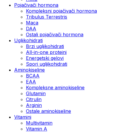
Pojačivači hormona
Kompleksni pojačivači hormona
Tribulus Terrestris
Maca
DAA
Ostali pojačivači hormona
Ugljikohidrati
Brzi ugljikohidrati
All-in-one proteini
Energetski gelovi
Spori ugljikohidrati
Aminokiseline
BCAA
EAA
Kompleksne aminokiseline
Glutamin
Citrulin
Arginin
Ostale aminokiseline
Vitamini
Multivitamin
Vitamin A