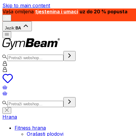
Skip to main content
Vaša omiljena
tjestenina i umaci
uz do 20 % popusta
Jezik:
BA
Hrana
Fitness hrana
Orašasti plodovi