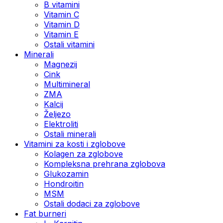
B vitamini
Vitamin C
Vitamin D
Vitamin E
Ostali vitamini
Minerali
Magnezij
Cink
Multimineral
ZMA
Kalcij
Željezo
Elektroliti
Ostali minerali
Vitamini za kosti i zglobove
Kolagen za zglobove
Kompleksna prehrana zglobova
Glukozamin
Hondroitin
MSM
Ostali dodaci za zglobove
Fat burneri