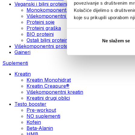
povezivanje s društvenim mre
Veganski i biljni proteini
Monokomponentni veganski proteini
Kolačiće dijelimo s društven
Višekomponentni veganski proteini
koje su prikupili uporabom n
Proteini soje
Proteini graška
BIO proteini
Ostali biljni proteini
Ne slažem se
Višekomponentni protein
Gaineri
Suplementi
Kreatin
Kreatin Monohidrat
Kreatin Creapure®
Višekomponentni kreatin
Kreatini drugi oblici
Testo booster
Pre-workout
NO suplementi
Kofein
Beta-Alanin
HMB