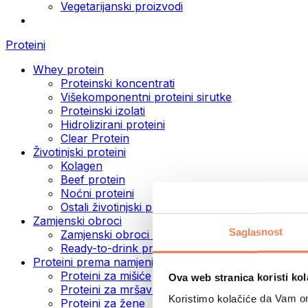
Vegetarijanski proizvodi
Proteini
Whey protein
Proteinski koncentrati
Višekomponentni proteini sirutke
Proteinski izolati
Hidrolizirani proteini
Clear Protein
Životinjski proteini
Kolagen
Beef protein
Noćni proteini
Ostali životinjski proteini
Zamjenski obroci
Saglasnost
Zamjenski obroci u prahu
Ready-to-drink proteinski napici
Proteini prema namjeni
Proteini za mišiće
Ova web stranica koristi kol
Proteini za mršavljenje
Koristimo kolačiće da Vam om
Proteini za žene