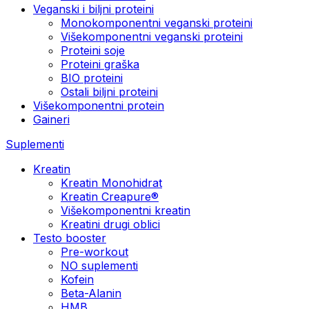
Veganski i biljni proteini
Monokomponentni veganski proteini
Višekomponentni veganski proteini
Proteini soje
Proteini graška
BIO proteini
Ostali biljni proteini
Višekomponentni protein
Gaineri
Suplementi
Kreatin
Kreatin Monohidrat
Kreatin Creapure®
Višekomponentni kreatin
Kreatini drugi oblici
Testo booster
Pre-workout
NO suplementi
Kofein
Beta-Alanin
HMB