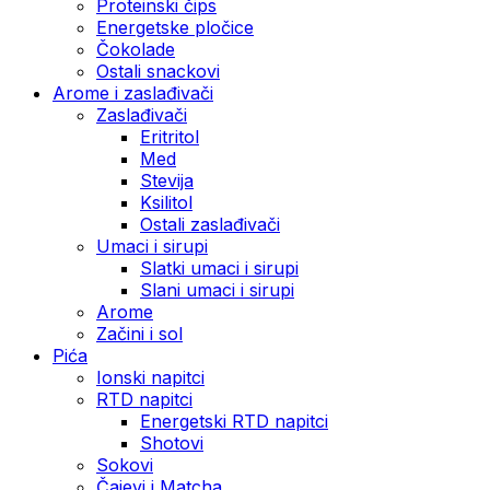
Proteinski čips
Energetske pločice
Čokolade
Ostali snackovi
Arome i zaslađivači
Zaslađivači
Eritritol
Med
Stevija
Ksilitol
Ostali zaslađivači
Umaci i sirupi
Slatki umaci i sirupi
Slani umaci i sirupi
Arome
Začini i sol
Pića
Ionski napitci
RTD napitci
Energetski RTD napitci
Shotovi
Sokovi
Čajevi i Matcha