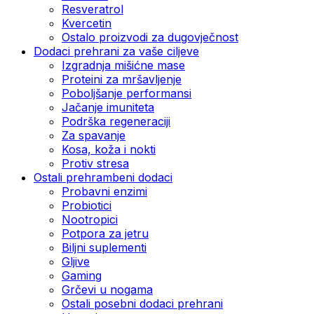
Resveratrol
Kvercetin
Ostalo proizvodi za dugovječnost
Dodaci prehrani za vaše ciljeve
Izgradnja mišićne mase
Proteini za mršavljenje
Poboljšanje performansi
Jačanje imuniteta
Podrška regeneraciji
Za spavanje
Kosa, koža i nokti
Protiv stresa
Ostali prehrambeni dodaci
Probavni enzimi
Probiotici
Nootropici
Potpora za jetru
Biljni suplementi
Gljive
Gaming
Grčevi u nogama
Ostali posebni dodaci prehrani