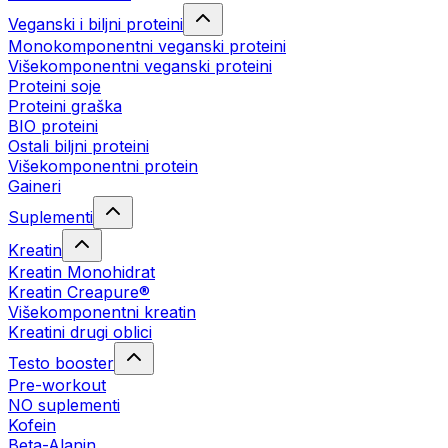
Veganski i biljni proteini
Monokomponentni veganski proteini
Višekomponentni veganski proteini
Proteini soje
Proteini graška
BIO proteini
Ostali biljni proteini
Višekomponentni protein
Gaineri
Suplementi
Kreatin
Kreatin Monohidrat
Kreatin Creapure®
Višekomponentni kreatin
Kreatini drugi oblici
Testo booster
Pre-workout
NO suplementi
Kofein
Beta-Alanin