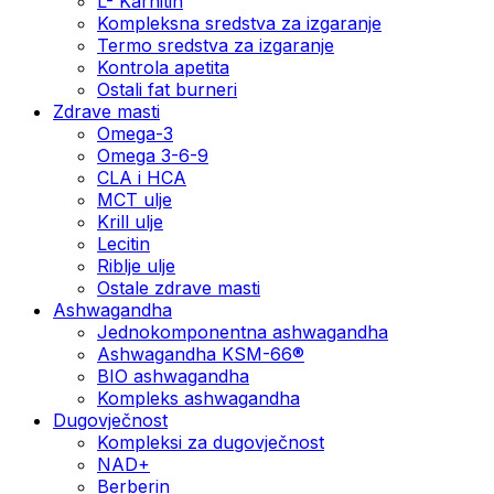
L- Karnitin
Kompleksna sredstva za izgaranje
Termo sredstva za izgaranje
Kontrola apetita
Ostali fat burneri
Zdrave masti
Omega-3
Omega 3-6-9
CLA i HCA
MCT ulje
Krill ulje
Lecitin
Riblje ulje
Ostale zdrave masti
Ashwagandha
Jednokomponentna ashwagandha
Ashwagandha KSM-66®
BIO ashwagandha
Kompleks ashwagandha
Dugovječnost
Kompleksi za dugovječnost
NAD+
Berberin