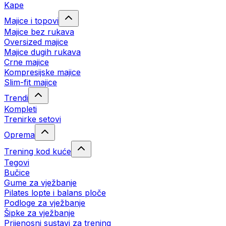
Kape
Majice i topovi
Majice bez rukava
Oversized majice
Majice dugih rukava
Crne majice
Kompresijske majice
Slim-fit majice
Trendi
Kompleti
Trenirke setovi
Oprema
Trening kod kuće
Tegovi
Bučice
Gume za vježbanje
Pilates lopte i balans ploče
Podloge za vježbanje
Šipke za vježbanje
Prijenosni sustavi za trening