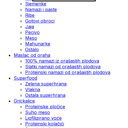
Sjemenke
Namazi i paste
Ribe
Gotovi obroci
Jaja
Pecivo
Meso
Mahunarke
Ostalo
Maslac od oraha
100% namazi iz orašastih plodova
Slatki namazi od orašastih plodova
Proteinski namazi od orašastih plodova
Superfood
Zelena superhrana
Vlakna
Ostala superhrana
Grickalice
Proteinske pločice
Suho meso
Liofilizirano voće
Proteinski kolačići