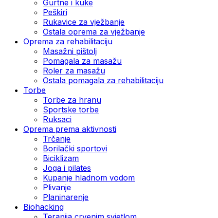
Gurtne i kuke
Peškiri
Rukavice za vježbanje
Ostala oprema za vježbanje
Oprema za rehabilitaciju
Masažni pištolj
Pomagala za masažu
Roler za masažu
Ostala pomagala za rehabilitaciju
Torbe
Torbe za hranu
Sportske torbe
Ruksaci
Oprema prema aktivnosti
Trčanje
Borilački sportovi
Biciklizam
Joga i pilates
Kupanje hladnom vodom
Plivanje
Planinarenje
Biohacking
Terapija crvenim svjetlom