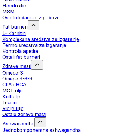
Hondroitin
MSM
Ostali dodaci za zglobove
Fat burneri
L- Karnitin
Kompleksna sredstva za izgaranje
Termo sredstva za izgaranje
Kontrola apetita
Ostali fat burneri
Zdrave masti
Omega-3
Omega 3-6-9
CLA i HCA
MCT ulje
Krill ulje
Lecitin
Riblje ulje
Ostale zdrave masti
Ashwagandha
Jednokomponentna ashwagandha