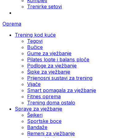
Kompleti
Trenirke setovi
Oprema
Trening kod kuće
Tegovi
Bučice
Gume za vježbanje
Pilates lopte i balans ploče
Podloge za vježbanje
Šipke za vježbanje
Prijenosni sustavi za trening
Vijače
Smart pomagala za vježbanje
Fitnes oprema
Trening doma ostalo
Sprave za vježbanje
Šejkeri
Sportske boce
Bandaže
Remeni za vježbanje