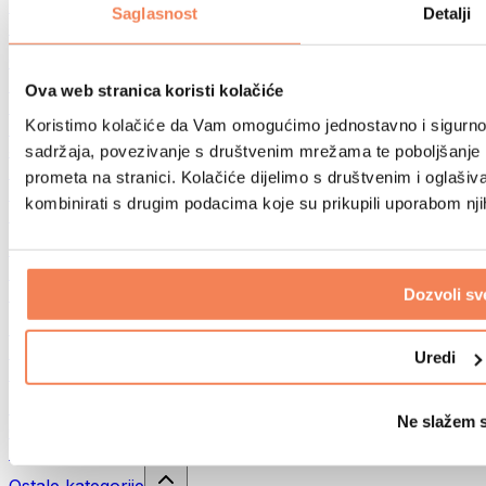
Sportske torbe
Saglasnost
Detalji
Ruksaci
Oprema prema aktivnosti
Trčanje
Ova web stranica koristi kolačiće
Borilački sportovi
Koristimo kolačiće da Vam omogućimo jednostavno i sigurno ko
Biciklizam
Joga i pilates
sadržaja, povezivanje s društvenim mrežama te poboljšanje k
Kupanje hladnom vodom
prometa na stranici. Kolačiće dijelimo s društvenim i oglaš
Plivanje
kombinirati s drugim podacima koje su prikupili uporabom nj
Planinarenje
Biohacking
Terapija crvenim svjetlom
Filteri i vrčevi za vodu
Dozvoli sv
Eko kućanstvo
Deterdženti za rublje
Uredi
Sredstva za čišćenje
Prirodna kozmetika
Ne slažem 
Gelovi za tuširanje i sapuni
Šamponi i kozmetika za kosu