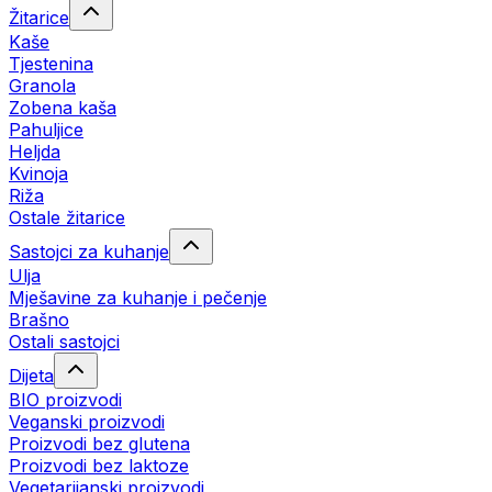
Žitarice
Kaše
Tjestenina
Granola
Zobena kaša
Pahuljice
Heljda
Kvinoja
Riža
Ostale žitarice
Sastojci za kuhanje
Ulja
Mješavine za kuhanje i pečenje
Brašno
Ostali sastojci
Dijeta
BIO proizvodi
Veganski proizvodi
Proizvodi bez glutena
Proizvodi bez laktoze
Vegetarijanski proizvodi