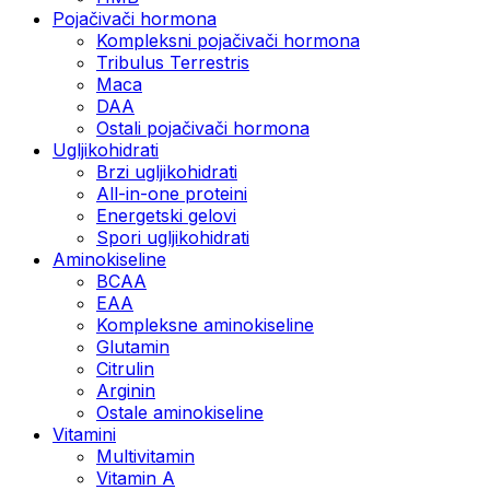
Pojačivači hormona
Kompleksni pojačivači hormona
Tribulus Terrestris
Maca
DAA
Ostali pojačivači hormona
Ugljikohidrati
Brzi ugljikohidrati
All-in-one proteini
Energetski gelovi
Spori ugljikohidrati
Aminokiseline
BCAA
EAA
Kompleksne aminokiseline
Glutamin
Citrulin
Arginin
Ostale aminokiseline
Vitamini
Multivitamin
Vitamin A