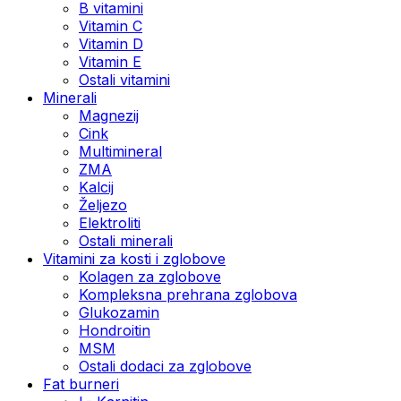
B vitamini
Vitamin C
Vitamin D
Vitamin E
Ostali vitamini
Minerali
Magnezij
Cink
Multimineral
ZMA
Kalcij
Željezo
Elektroliti
Ostali minerali
Vitamini za kosti i zglobove
Kolagen za zglobove
Kompleksna prehrana zglobova
Glukozamin
Hondroitin
MSM
Ostali dodaci za zglobove
Fat burneri