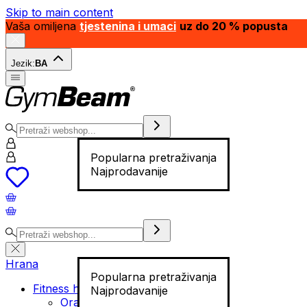
Skip to main content
Vaša omiljena
tjestenina i umaci
uz do 20 % popusta
Jezik:
BA
Popularna pretraživanja
Najprodavanije
Hrana
Popularna pretraživanja
Fitness hrana
Najprodavanije
Orašasti plodovi