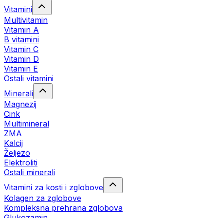
Vitamini
Multivitamin
Vitamin A
B vitamini
Vitamin C
Vitamin D
Vitamin E
Ostali vitamini
Minerali
Magnezij
Cink
Multimineral
ZMA
Kalcij
Željezo
Elektroliti
Ostali minerali
Vitamini za kosti i zglobove
Kolagen za zglobove
Kompleksna prehrana zglobova
Glukozamin