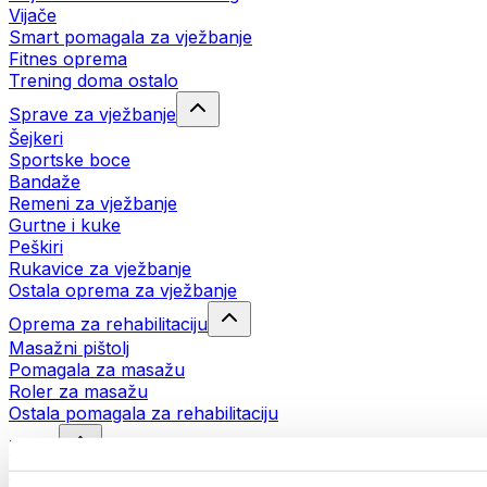
Vijače
Smart pomagala za vježbanje
Fitnes oprema
Trening doma ostalo
Sprave za vježbanje
Šejkeri
Sportske boce
Bandaže
Remeni za vježbanje
Gurtne i kuke
Peškiri
Rukavice za vježbanje
Ostala oprema za vježbanje
Oprema za rehabilitaciju
Masažni pištolj
Pomagala za masažu
Roler za masažu
Ostala pomagala za rehabilitaciju
Torbe
Torbe za hranu