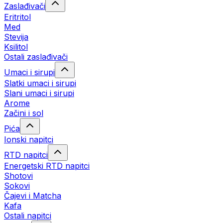
Zaslađivači
Eritritol
Med
Stevija
Ksilitol
Ostali zaslađivači
Umaci i sirupi
Slatki umaci i sirupi
Slani umaci i sirupi
Arome
Začini i sol
Pića
Ionski napitci
RTD napitci
Energetski RTD napitci
Shotovi
Sokovi
Čajevi i Matcha
Kafa
Ostali napitci