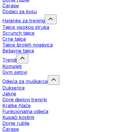
Čarape
Dodaci za kosu
Helanke za trening
Tajice visokog struka
Scrunch tajice
Crne tajice
Tajice širokih nogavica
Bešavne tajice
Trendi
Kompleti
Gym setovi
Odjeća za muškarce
Dukserice
Jakne
Donji dijelovi trenirki
Kratke hlače
Funkcionalna odjeća
Kupaći kostimi
Donje rublje
Čarape