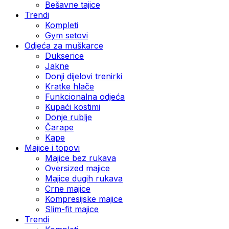
Bešavne tajice
Trendi
Kompleti
Gym setovi
Odjeća za muškarce
Dukserice
Jakne
Donji dijelovi trenirki
Kratke hlače
Funkcionalna odjeća
Kupaći kostimi
Donje rublje
Čarape
Kape
Majice i topovi
Majice bez rukava
Oversized majice
Majice dugih rukava
Crne majice
Kompresijske majice
Slim-fit majice
Trendi