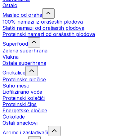
Ostalo
Maslac od oraha
100% namazi iz orašastih plodova
Slatki namazi od orašastih plodova
Proteinski namazi od orašastih plodova
Superfood
Zelena superhrana
Vlakna
Ostala superhrana
Grickalice
Proteinske pločice
Suho meso
Liofilizirano voće
Proteinski kolačići
Proteinski čips
Energetske pločice
Čokolade
Ostali snackovi
Arome i zaslađivači