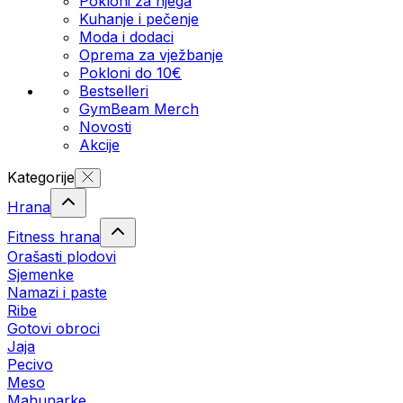
Pokloni za njega
Kuhanje i pečenje
Moda i dodaci
Oprema za vježbanje
Pokloni do 10€
Bestselleri
GymBeam Merch
Novosti
Akcije
Kategorije
Hrana
Fitness hrana
Orašasti plodovi
Sjemenke
Namazi i paste
Ribe
Gotovi obroci
Jaja
Pecivo
Meso
Mahunarke