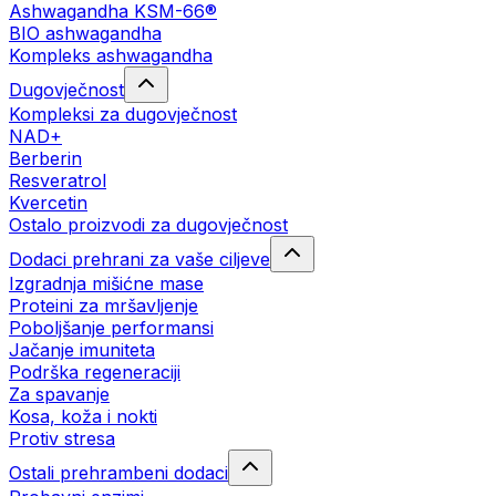
Ashwagandha KSM-66®
BIO ashwagandha
Kompleks ashwagandha
Dugovječnost
Kompleksi za dugovječnost
NAD+
Berberin
Resveratrol
Kvercetin
Ostalo proizvodi za dugovječnost
Dodaci prehrani za vaše ciljeve
Izgradnja mišićne mase
Proteini za mršavljenje
Poboljšanje performansi
Jačanje imuniteta
Podrška regeneraciji
Za spavanje
Kosa, koža i nokti
Protiv stresa
Ostali prehrambeni dodaci