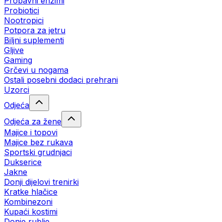
Probavni enzimi
Probiotici
Nootropici
Potpora za jetru
Biljni suplementi
Gljive
Gaming
Grčevi u nogama
Ostali posebni dodaci prehrani
Uzorci
Odjeća
Odjeća za žene
Majice i topovi
Majice bez rukava
Sportski grudnjaci
Dukserice
Jakne
Donji dijelovi trenirki
Kratke hlačice
Kombinezoni
Kupaći kostimi
Donje rublje