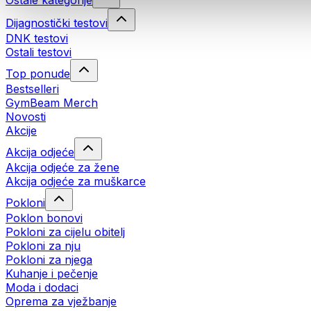
Ostale kategorije
Dijagnostički testovi
DNK testovi
Ostali testovi
Top ponude
Bestselleri
GymBeam Merch
Novosti
Akcije
Akcija odjeće
Akcija odjeće za žene
Akcija odjeće za muškarce
Pokloni
Poklon bonovi
Pokloni za cijelu obitelj
Pokloni za nju
Pokloni za njega
Kuhanje i pečenje
Moda i dodaci
Oprema za vježbanje