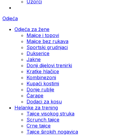
Uzorci
Odjeća
Odjeća za žene
Majice i topovi
Majice bez rukava
Sportski grudnjaci
Dukserice
Jakne
Donji dijelovi trenirki
Kratke hlačice
Kombinezoni
Kupaći kostimi
Donje rublje
Čarape
Dodaci za kosu
Helanke za trening
Tajice visokog struka
Scrunch tajice
Crne tajice
Tajice širokih nogavica