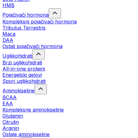
HMB
Pojačivači hormona
Kompleksni pojačivači hormona
Tribulus Terrestris
Maca
DAA
Ostali pojačivači hormona
Ugljikohidrati
Brzi ugljikohidrati
All-in-one proteini
Energetski gelovi
Spori ugljikohidrati
Aminokiseline
BCAA
EAA
Kompleksne aminokiseline
Glutamin
Citrulin
Arginin
Ostale aminokiseline