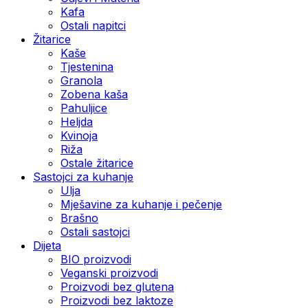
Kafa
Ostali napitci
Žitarice
Kaše
Tjestenina
Granola
Zobena kaša
Pahuljice
Heljda
Kvinoja
Riža
Ostale žitarice
Sastojci za kuhanje
Ulja
Mješavine za kuhanje i pečenje
Brašno
Ostali sastojci
Dijeta
BIO proizvodi
Veganski proizvodi
Proizvodi bez glutena
Proizvodi bez laktoze